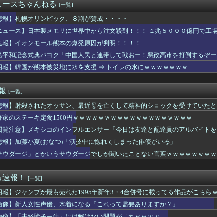
神駅と薬院駅の駅構内で不審な音声（下ネタ）が流れる 第三者が不...
ュースちゃんねる
[一覧]
実際にプレイしたらわかるけどライザは友達って感じで性的な目では...
、撮られるｗｗｗｗｗｗｗｗｗｗ
悲報】札幌オリンピック、８割が賛成・・・・
プロ野球選手※多村仁志禁止
ニュース】日本製メモリに世界中から注文殺到！！！ １兆５０００億円で工
ーぱみゅぱみゅ 本名をさらりと告白
速報】イオンモール熊本の爆発原因が判明！！！！
こ盛りにしてるのはまあ見かけるが持ち帰りはなしでしょう、、、
く、フる側の曲
島平和記念式典パヨク「中国人民と連帯して戦おー！悪政高市を打倒するぞー
デ女優さん、番組の企画でハッスルしすぎてしまうｗｗｗｗｗｗ
朗報】韓国が熊本被災地に水を支援 ⇒ トイレの水にｗｗｗｗｗｗｗ
んのJK姿😍ｗｗ😍ｗ😍ｗｗｗ😍ｗｗｗｗｗｗ
倉優香さん、水着グラビア復帰してシコらせにくるｗ
コネクトツーの松山氏、JUMP公式にブロックされるｗｗｗｗｗｗ...
速報
[一覧]
The Binding of Isaac」「ダークソウル...
悲報】射殺されたオッサン、最近母を亡くして精神的ショックを受けていたと
ゃんとフサパンの水着、DKPIとDKPIが触れてる構図が良き…
、マジでヤバイぞ・・・
野家のステーキ定食1500円ｗｗｗｗｗｗｗｗｗｗｗｗｗｗｗｗｗｗｗ
富豪「数千万円する腕時計最高！ｗｗｗ」欧米の大富豪「…」
閲覧注意】メキシコのインフルエンサー「今日は友達と配達員のアルバイトを
が今年で10周年ってマジ？wwwwwwwwwwwwwwwww
友達からたまにチケット買わされるから見に行くんやけどさ・・・
悲報】加藤小夏(おなつ)「演技中に惚れてしまった俳優がいる」
outube配信にもNightbotみたいなコメント制御ツ...
サウダージ」とかいうサウダージでしか聞いたことない言葉ｗｗｗｗｗｗｗｗ
まれる「銀」は従来推定よりも約55％多かった？ 隕石の分析結果...
1500万の中古物件、レベチｗｗｗｗｗｗｗｗｗｗｗｗｗｗｗｗｗ...
はボサボサな忠犬ミラ公たち
る速報！
[一覧]
🌙🐈‍⬛「うちのオタクは社畜かボンボン」（世界の平均睡眠時間ラ...
朗報】ジャンプが最も売れた1995年新年3・4合併号に載ってる作品がこちら
票問題の年に、選挙管理委員会が成果給を99.99%受け取ってい...
】主砲よりMS貼り付けが正解？ブリッジ剥き出しの謎を考察
画像】新人女性声優、水着になる「これって需要ありますか？」
超しつこい男にブチギレて帰宅。それから3ヶ月、突然携帯に着信が...
画像】「未経験チー牛」には解けない問題がこれｗｗｗｗ