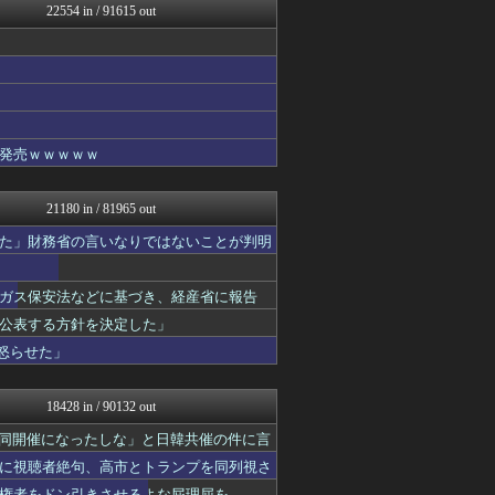
22554 in / 91615 out
ぶる速-VIP
バズッター速報
キムチ速報
まとめCUP
NEWSまとめもりー｜2c...
ゴールデンタイムズ
おーるじゃんる
発売ｗｗｗｗｗ
ぶる速-VIP
コノユビニュース｜みんなの...
トレンドの通り道
21180 in / 81965 out
女子アナお宝画像速報－5c...
げぇ速
た」財務省の言いなりではないことが判明
いたしん！
watch＠２ちゃんねる
ガス保安法などに基づき、経産省に報告
Zチャンネル＠VIP
ハロン棒ch
公表する方針を決定した」
ウマ娘まとめ速報うまろぐ
怒らせた」
アルファルファモザイク＠ネ...
ほんわかMkⅡ
オレ的ゲーム速報＠刃
18428 in / 90132 out
ラビット速報
アイドル・女子アナ★吟じま...
同開催になったしな」と日韓共催の件に言
VIPPER速報
に視聴者絶句、高市とトランプを同列視さ
【2ch】ニュー速クオリテ...
権者をドン引きさせるよな屁理屈を……