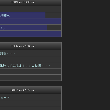
コノユビニュース｜みんなの...
16319 in / 61435 out
げぇ速
不思議.net - 5ch...
ツバメ速報＠ヤクルトスワロ...
場増築へ
V系まとめ速報
子育てちゃんねる
がーるずレポート - ガー...
！」
女子アナお宝画像速報－5c...
いたしん！
Zチャンネル＠VIP
watch＠２ちゃんねる
15356 in / 77034 out
mutyunのゲーム+αブ...
判明・・・
ウマ娘まとめ速報うまろぐ
オレ的ゲーム速報＠刃
【2ch】ニュー速クオリテ...
体験してみるよ！！」←結果・・・
ラビット速報
ネラーボイス
ゲーム実況者速報＠YouT...
常識的に考えた
アルファルファモザイク＠ネ...
パカ娘速報！！ウマ娘まとめ...
14092 in / 42572 out
コンテンツ・声優 | ラブ...
ｗｗｗｗ
韓国ニュース反応まとめ
モッコスヌ〜ン
婚外ちゃんねる