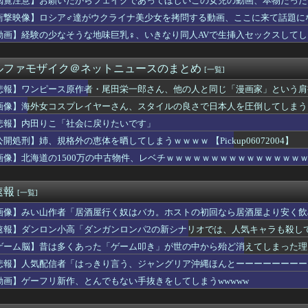
閲覧注意】お願いだからフェイクであってほしいこの女児の動画、本物だった
闘いのロード 孔雀舞「城之内克也戦」紹介
衝撃映像】ロシア♂達がウクライナ美少女を拷問する動画、ここに来て話題に
OPS.948の『カル・ローリー』さんの今季の成績
「ど、どどどどこ見てるんですかッ！」
動画】経験の少なそうな地味巨乳♀、いきなり同人AVで生挿入セックスしてし
ス原作者・尾田栄一郎さん、他の人と同じ「漫画家」という肩書きに...
リアした後が本番みたいなゲーム教えてくれ
ルファモザイク＠ネットニュースのまとめ
[一覧]
ゃん助けて」と電話してきた。バカトメが、雪の中うちの息子に会い...
業株式会社が10月よりプチプチ株式会社に社名変更
悲報】ワンピース原作者・尾田栄一郎さん、他の人と同じ「漫画家」という肩
瑞輝「この場面で任せる監督が悪いと思って」火消し成功で3勝目
画像】海外女コスプレイヤーさん、スタイルの良さで日本人を圧倒してしまう 【Pick
侑ちゃんもミアちゃん(14歳)に押し倒されるくらい弱いんだよね...
井上和に対して）あの子売れますよ』
悲報】内田りこ「社会に戻りたいです」
イの空港で搭乗拒否される、警備員が「つり目」ジェスチャー―香港...
公開処刑】姉、規格外の恵体を晒してしまうｗｗｗｗ 【Pickup06072004】
で韓国サッカー協会がやらかしまくりだと発覚、「いきなり共同開催...
画像】北海道の1500万の中古物件、レベチｗｗｗｗｗｗｗｗｗｗｗｗｗｗｗ
スプレイヤーさん、スタイルの良さで日本人を圧倒してしまう 【P...
に熊本地震直撃した動画がやばすぎると話題に・・・
0g×2丁で250円か…高いけど美味そうだし一丁買ってみるか...
速報
[一覧]
0g×2丁で250円か…高いけど美味そうだし一丁買ってみるか...
洋艦隊、日本海やオホーツク海で軍事演習開始…ウクライナ支援続け...
画像】みい山作者「居酒屋行く奴はバカ。ホストの初回なら居酒屋より安く飲
し】「女性だけ処罰」は不公平？ 買う男性も罰するべき 上野千鶴...
速報】ダンロン小高「ダンガンロンパ2の新シナリオでは、人気キャラも殺し
le、AIに投資しすぎて史上初のマイナスキャッシュフローに陥...
さん、イケメンにするメス顔がこれｗｗｗwｗｗｗｗｗｗｗｗ❤
ゲーム脳】昔は多くあった「ゲーム叩き」が世の中から殆ど消えてしまった理由ww
定食1500円ｗｗｗｗｗｗｗｗｗｗｗｗｗｗｗｗｗｗｗ
悲報】人気配信者「はっきり言う、ジャングリア沖縄ほんとーーーーーーーー
ビで水着JK♡♡♡♡♡♡
動画】ゲーフリ新作、とんでもない手抜きをしてしまうwwwww
アナ、ジジイ整体師におっぱいを揉まれテレビで放送されてしまうｗ...
、Ｗ杯アジア予選で外国人審判員に性的接待か…韓国放送局が独占報...
高すぎる