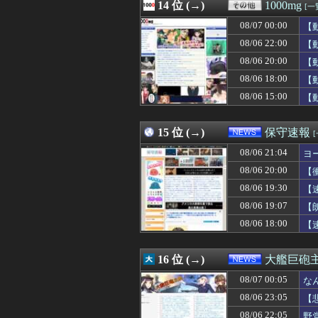
08/07 03:10
14 位 (→)
【衝撃】妻の浮
1000mg
[一
08/07 03:10
【速報】日本の
08/07 00:00
【
08/07 03:09
【VCR RUST
08/07 03:09
08/06 22:00
【子供】結局何
【
08/07 03:09
米穀商社の木徳神糧
08/06 20:00
【
08/07 03:05
【画像】ダンス部
08/06 18:00
【
08/07 03:03
【朗報】「誰か
08/07 03:03
【悲報】ワイ、上
08/06 15:00
【
08/07 03:03
【驚愕】サッカ
08/07 03:01
【ウマ娘】昔の
15 位 (→)
保守速報
08/06 21:04
ヨ
08/06 20:00
【
08/06 19:30
【
08/06 19:07
【
08/06 18:00
【
16 位 (→)
大艦巨砲
08/07 00:05
な
08/06 23:05
【
08/06 22:05
野