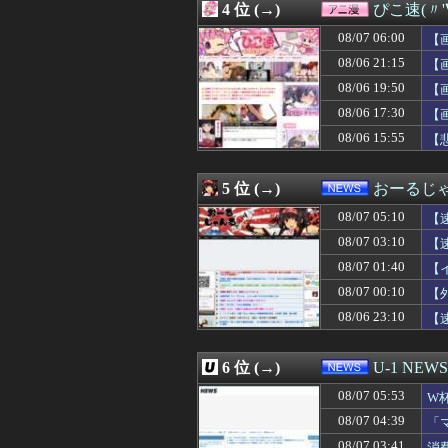
4 位 (→)
ぴこ速(〃'
08/07 05:27
シカホワ村上宗隆
08/07 05:25
彼女「おﾁﾝﾁﾝ小
08/07 06:00
【
08/07 05:20
韓国で約60年
08/06 21:15
【
08/07 05:15
ワイ昨夜、間違
08/06 19:50
08/07 05:12
【速報】『有吉
【
08/07 05:12
ジャンプラ、モ
08/06 17:30
【
08/07 05:10
【速報】高市政権
08/06 15:55
【
08/07 05:09
【画像】脱いだ瞬
08/07 05:09
【動画】熊本地
08/07 05:09
【頑張てnoel
5 位 (→)
おーるじ
08/07 05:05
【動画】えちえち
08/07 05:05
脱衣麻雀でしか
08/07 05:10
【
08/07 05:03
元ＮＨＫ中川安
08/07 03:10
【
08/07 05:03
【悲報】韓国サッ
08/07 01:40
08/07 05:03
【動画】女子ビー
【
08/07 05:03
【日曜中京10R
08/07 00:10
【
08/07 05:01
【ウマ娘】暑い
08/06 23:10
【
08/07 05:00
【悲報】内田り
08/07 05:00
【Apple】Ma
08/07 05:00
熊本県内で◯◯
6 位 (→)
U-1 NEWS
08/07 05:00
ギリギリやれる
08/07 05:00
アイナ・ジ・エ
08/07 05:53
W
08/07 05:00
【閲覧注意】メキ
及
08/07 04:39
「
08/07 05:00
意識高い系「イ
せ
08/07 03:41
消