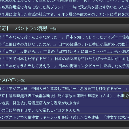
イオンの移動速度が最大1万倍に？次世代全固体電池の設計指針を変...
【画像】桜小路きな子ちゃんの尻【Liella!】
っち系御用達で有名になった某ブランド、一時は飛ぶ鳥を落とす勢いだったが
2億6500万円 福岡県議会「海外視察費」公表
ヤネ屋に出演した左派の社会学者、イオン爆発事故の例のテナントに理解を示
 セクシーノースリーブ脇！！
のカーチェイスの末、捕まえてみたら…泥酔状態の飲酒運転だった」
は感染症16.6%！喫煙・飲酒より多い衝撃の真実
反応】 パンドラの憂鬱
[一覧]
りつつある」ブルームバーグが突き付けた韓国金融市場の崖っぷち ...
格外の恵体を晒してしまうｗｗｗｗ 【Pickup060720...
外「日本なんて行くんじゃなかった…」 日本を知ってしまったディズニー信
じゃね…？」世界が気付き始める Linuxの市場シェアが初め...
外「全部日本の真似だったのか…」 日本の普通のテレビ番組が最新SNSの数
じゃね…？」世界が気付き始める Linuxの市場シェアが初め...
州「日本だけ反則だろ…」 世界の『日本びいき』にヨーロッパ全土から不満
ッテリーが膨らんで画面が剥がれてきたんやが
る夫へ」を語ろう
外「世界で日本を死守するぞ！」 日本の消防署を訪れたちびっ子集団が世界
位置の勘違いっぷりがすごい」と報ステ大越キャスターの台詞に視聴...
外「日本がキラキラして見える…」 日本の街頭インタビューに登場した女子
加さんお胸が過ぎるｗｗｗｗｗｗｗ
察、大韓サッカー協会を家宅捜索 代表監督選考巡り
イッた後に嬢の耳元で「好き」って囁く瞬間ｗｗｗｗｗｗｗｗwww...
(ﾉ∀`)
[一覧]
出すコスメ
ん、大勢の若いファンに囲まれてご満悦wwwwwwwwwwww...
ヨク「アジア人民、中国人民と連帯して戦おー！悪政高市を打倒するぞー！」
国に臨検された場合は「台湾軍が対応」と台湾軍トップ！
東京】睡眠時無呼吸症候群診断後に死亡事故＝運転の無職男（３４）、独断で
落も3位が射程圏内。新井監督「特別な日の試合だったので負けて悔...
本地震、発生後に居酒屋店内から温泉が吹き出す
し上半身ヤバすぎだってwwwwwww
子供を妊娠したんだ…」父「！？実は俺と母さんも兄妹なんだ」ぼく...
和の日に黙祷もせずデモで暴れるパヨクさんたち
らく、ガチでブチギレてしまう！！！！！！
ャンプストアで大量注文→キャンセルを繰り返した女を逮捕 「注文で欲求が
出た仙台育英の野球部JKマネージャー、ガチで可愛いぞ
(おなつ)「演技中に惚れてしまった俳優がいる」