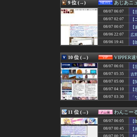
08/07 04:09
【福岡】西鉄、天
9 位 (→)
あじあニ
08/07 04:05
【画像】オタク「
08/07 06:07
08/07 04:05
【画像】ボスJK
【
08/07 04:05
ケガが多かった
08/07 02:07
【
08/07 04:05
【衝撃】きゃり
08/07 00:07
【
08/07 04:05
取り放題でてん
08/07 04:05
フラれるじゃな
08/06 22:07
広
08/07 04:05
【画像】エチビ
08/06 19:41
【
08/07 04:03
【画像】森香澄さ
08/07 04:03
【画像】元・小
08/07 04:03
【悲報】サイバー
10 位 (→)
VIPPER
08/07 04:02
三大傑作ゼルダライク「
08/07 06:01
【
08/07 04:01
【ウマ娘】アイち
08/07 04:00
早食いしてる奴
08/07 05:35
吉
08/07 04:00
【画像】日本の
08/07 05:00
【
08/07 04:00
【画像】キズナアイ
08/07 04:00
08/07 04:10
劇団員やってる
【
08/07 04:00
もこうのKICK・Y
08/07 03:30
「
08/07 04:00
【天文】太陽に含
08/07 04:00
【画像】北海道の
08/07 04:00
【ウマ娘】今日
11 位 (→)
わんこー
08/07 04:00
【ラブライブ！】
08/07 06:05
【
08/07 04:00
韓国人「ソクリ投
08/07 04:00
【ガンダム戦艦
08/07 00:45
【
08/07 03:57
合コンで出会った
08/07 00:25
【