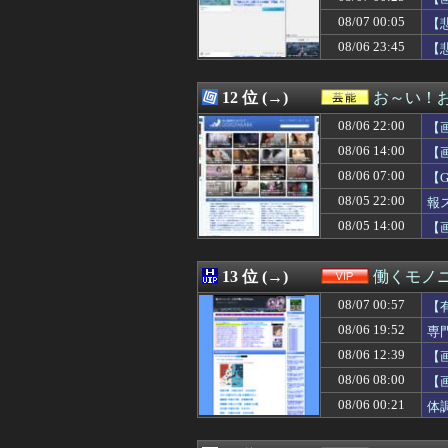
08/07 03:55
三重県警察 鈴鹿
08/07 00:05
08/07 03:51
SpaceX、米
【
08/07 03:50
【画像】チー牛さ
08/06 23:45
【
08/07 03:50
【絶望】里帰り
08/07 03:41
消費税減税をなん
08/07 03:39
子の保育園バザー
12 位 (→)
お～い！
08/07 03:39
【ククパ】味付け
08/06 22:00
【
08/07 03:39
小梨の私へ嫌味言
08/07 03:39
【画像】24歳の
08/06 14:00
【
08/07 03:38
やってみたいバ
08/06 07:00
【
08/07 03:34
【画像】Ado、
08/05 22:00
08/07 03:33
【興奮】発情期
報
08/07 03:32
【画像】ワイ、
08/05 14:00
【
08/07 03:30
「サウダージ」
08/07 03:30
【画像】5億円
08/07 03:30
【衝撃】嫁の不
13 位 (→)
働くモノニ
08/07 03:26
【画像】 こん
08/07 00:57
【
08/07 03:25
【悲報】格安ピン
08/07 03:19
大人になってか
08/06 19:52
専
08/07 03:18
ベランダで緑色で
08/06 12:39
【
08/07 03:18
恋愛相談してくる
08/06 08:00
【
08/07 03:18
【すごい話】余命
08/07 03:15
ラブホあるあるW
08/06 00:21
体
08/07 03:12
【悲報】共同通
08/07 03:11
【必見動画】熊本