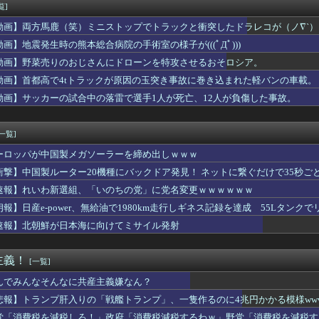
気が発覚…あのときの「音信不通の弟」の意味がヤバすぎたｗｗｗｗ
覧]
地震被害に支援したのに「韓国産の水は水洗トイレに」
動画】両方馬鹿（笑）ミニストップでトラックと衝突したドラレコが（ノ∇`）
】葛葉達：7日目｜あまりに生々しすぎる陰キャムーブでギャルを...
歳差がベスト？？
動画】地震発生時の熊本総合病院の手術室の様子が(((ﾟДﾟ)))
、4-6月期経常利益が前年同期比97.7％減の0.7億円に減...
動画】野菜売りのおじさんにドローンを特攻させるおそロシア。
さん、公式SNSで部員のエ○チな動画をあげてしまった結果ｗｗｗ...
動画】首都高で4tトラックが原因の玉突き事故に巻き込まれた軽バンの車載。
らも好かれる主人公」の特徴、ガチで決まるｗｗｗｗ
司、新入社員がスタバでパソコンやって企業秘密漏洩したから泣かし...
動画】サッカーの試合中の落雷で選手1人が死亡、12人が負傷した事故。
ー王国ブラジルで進むサッカー離れ 36％が「関心なし」
水着がそのまま入るジャーニー…まるで成長していない！？
[一覧]
ーロッパが中国製メガソーラーを締め出しｗｗｗ
衝撃】中国製ルーター20機種にバックドア発見！ ネットに繋ぐだけで35秒ご
速報】れいわ新選組、「いのちの党」に党名変更ｗｗｗｗｗｗ
朗報】日産e-power、無給油で1980km走行しギネス記録を達成 55Lタンクでリ
速報】北朝鮮が日本海に向けてミサイル発射
主義！
[一覧]
んでみんなそんなに共産主義嫌なん？
悲報】トランプ肝入りの「戦艦トランプ」、一隻作るのに4兆円かかる模様www
党「消費税を減税しろ！」政府「消費税減税するわｗ」野党「消費税を減税す