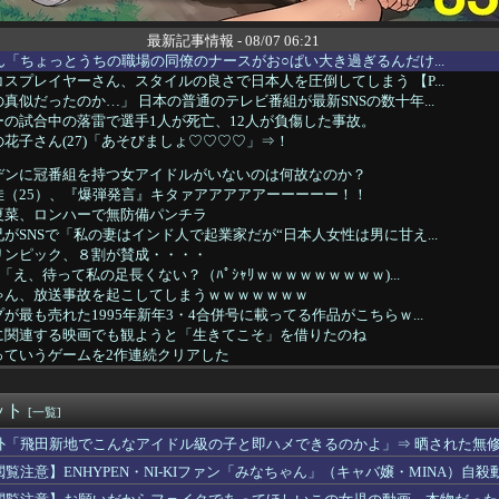
最新記事情報 - 08/07 06:21
ん「ちょっとうちの職場の同僚のナースがお○ぱい大き過ぎるんだけ...
スプレイヤーさん、スタイルの良さで日本人を圧倒してしまう 【P...
真似だったのか…」 日本の普通のテレビ番組が最新SNSの数十年...
の試合中の落雷で選手1人が死亡、12人が負傷した事故。
花子さん(27)「あそびましょ♡♡♡♡」⇒！
デンに冠番組を持つ女アイドルがいないのは何故なのか？
佳（25）、『爆弾発言』キタァアアアアアーーーーー！！
夏菜、ロンハーで無防備パンチラ
がSNSで「私の妻はインド人で起業家だが“日本人女性は男に甘え...
リンピック、８割が賛成・・・・
「え、待って私の足長くない？（ﾊﾟｼｬﾘｗｗｗｗｗｗｗｗｗ)...
ゃん、放送事故を起こしてしまうｗｗｗｗｗｗｗ
が最も売れた1995年新年3・4合併号に載ってる作品がこちらｗ...
に関連する映画でも観ようと「生きてこそ」を借りたのね
っていうゲームを2作連続クリアした
サッカー協会、ガチでワールドカップ予選での審判への性接待がバレ...
ミングPC買おうと思ったけどもう少し後でいいやで時期逃したらう...
ット
たオッサン、最近母を亡くして精神的ショックを受けていたと判明・...
[一覧]
目をしているドンちゃん。「どんどん美味しく実る…♡」
外「飛田新地でこんなアイドル級の子と即ハメできるのかよ」⇒ 晒された無
スの主人公モンキー・D・ルフィさん、変わり果てた姿で発見される...
閲覧注意】ENHYPEN・NI-KIファン「みなちゃん」（キャバ嬢・MINA）自殺
レス バーヴァン・シー Fate/GrandOrderのイ...
】ウルサマ後期のステージ観てきたんだけど