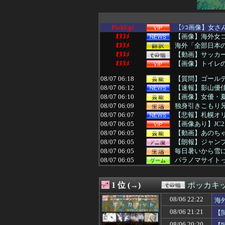
PickUp!
【ｼｺ画像】女さ
ｵﾇﾇﾒ
【画像】海外女コ
ｵﾇﾇﾒ
海外「全部日本の
ｵﾇﾇﾒ
【動画】サッカー
ｵﾇﾇﾒ
【画像】トイレの
08/07 06:18
【質問】ゴール
08/07 06:12
【速報】影山優
08/07 06:10
【画像】女優・
08/07 06:09
独身引きこもり兄
08/07 06:07
【悲報】札幌オ
08/07 06:05
【画像あり】JC2
08/07 06:05
【動画】あのち
08/07 06:05
【朗報】ジャンプ
08/07 06:05
毎日暑いから雪
08/07 06:05
パラノマサイト
08/07 06:03
【緊急速報】韓国
08/07 06:01
去年10月にゲー
1 位 (→)
ポッカキ
08/07 06:01
【悲報】射殺され
08/07 06:01
【ウマ娘】あの
08/06 22:22
海
08/07 06:00
覇権漫画ワンピー
08/06 21:21
【
08/07 06:00
【FGO】チャイナド
08/07 06:00
【ウルトラマン
08/06 20:20