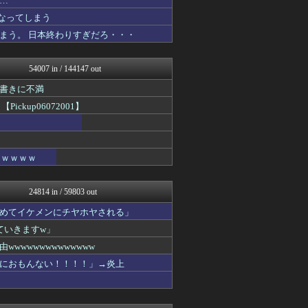
…
スターライト速報 -遊戯王...
なってしまう
日刊やきう速報
まう。 日本終わりすぎだろ・・・
ぴこ速(〃'∇'〃)？
アルファルファモザイク＠ネ...
ああ言えばForYou
54007 in / 144147 out
かぞくちゃんねる
みそパンNEWS
書きに不満
ファイターズ王国＠日ハムま...
up06072001】
コンテンツ・声優 | ラブ...
乃木坂46まとめ 乃木りん...
国難にあってもの申す！！
U-1 NEWS.
ｗｗｗｗｗ
アルファルファモザイク＠ネ...
ラビット速報
思考ちゃんねる
24814 in / 59803 out
V速ニュップ
軍事・ミリタリー速報☆彡
めてイケメンにチヤホヤされる」
結婚・恋愛ニュースぷらす
ていきますw」
ゴールデンタイムズ
なんJミュージアム
wwwwwwwwwwww
VIPPER速報
におもんない！！！！」→炎上
不思議.net - 5ch...
筋肉速報
フットボール速報
まとめたニュース