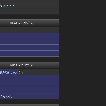
国難にあってもの申す！！
もえるあじあ(･∀･)
なｗｗｗｗ
アルファルファモザイク＠ネ...
キスログ
U-1 NEWS.
奥様は鬼女-DQN返しまと...
10741 in / 32153 out
奥様は鬼女-DQN返しまと...
婚外ちゃんねる
うしみつ-5chまとめ-
がーるずレポート - ガー...
筋肉速報
えっ!?またここのサイト?
ダイエット速報＠2ちゃんね...
VIPPER速報
芸能人の気になる噂
キスログ
10127 in / 51170 out
芸能人の気になる噂
題解決じゃね？」
バズッター速報
がーるずレポート - ガー...
奥様は鬼女-DQN返しまと...
婚外ちゃんねる
奥様は鬼女-DQN返しまと...
まとめCUP
になった
NEWSまとめもりー｜2c...
正義の見方