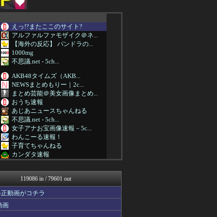
えっ!?またここのサイト?
アルファルファモザイク＠ネ...
【海外の反応】 パンドラの...
1000mg
不思議.net - 5ch...
AKB48タイムズ（AKB...
NEWSまとめもりー｜2c...
まとめ芸能＠美女画像まとめ...
おうち速報
あじあニュースちゃんねる
不思議.net - 5ch...
女子アナお宝画像速報－5c...
わんこーる速報！
子育てちゃんねる
カンダタ速報
【サッカー まとめ】サカラ...
PCパーツまとめ
119086 in / 79601 out
VIPPER速報
ウマ娘まとめ速報うまろぐ
修正動画がコチラ
ジャンプ速報
動画
FGOまとめ速報
ヒーローNEWS