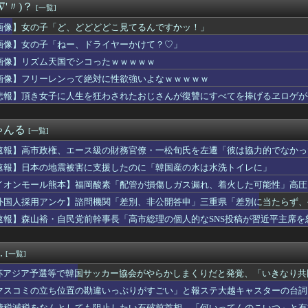
∇'〃)？
[一覧]
、通訳なしで普通に会話。コーチ「今10段階で6ぐらい。来た時は...
さいくせに！」ワイ「そのﾁﾝﾁﾝで毎回イッてんの誰だよ」ド...
画像】女の子「ど、どどどどこ見てるんですかッ！」
ぶりに路面電車が復活 最新鋭水素燃料電池車も
画像】女の子「ねー、ドライヤーかけて？♡」
えて上司のパソコンのコンセントを抜いたらこうなるww
の夏休み』、とんでもない発表をしてしまう！！！！！
画像】リズム天国でシコったｗｗｗｗｗ
ーニングみたいな新連載が始まるｗｗｗｗｗｗｗｗ
画像】フリーレンって絶対に性欲強いよなｗｗｗｗｗ
、エース級の財務官僚・一松旬氏を左遷「彼は協力的でなかった」財...
悲報】頂き女子に人生を狂わされたおじさんが復讐にすべてを捧げるヱロゲが
間ドスケベになるボーイッシュ女子、見つかるwwwwwwww
震の瞬間の手術室の防犯カメラ映像、公開される
を隠した】さくらみこ：水着ガチャコンプでホロライブドリームを掴...
ゃんる
[一覧]
巨乳女子2人組、とんでもない場所でナンパされてしまうwwwww...
得られないときめきってあるよな
速報】高市政権、エース級の財務官僚・一松旬氏を左遷「彼は協力的でなかっ
奈アナがミニスカポリスのコスプレ披露ｗｗｗｗｗ
速報】日本の地震被害に支援したのに「韓国産の水は水洗トイレに」
カー協会、ガチでワールドカップ予選での審判への性接待がバレ大炎...
チバレー選手「我々は純粋に競技をしてるので性的な目で見ないでく...
イオンモール熊本】福岡酸素「配管が損傷しガス漏れ、着火した可能性」高圧
】7番カイラーサ鮫島良太騎手2着
外国人採用アンケ】諮問機関「差別、非公開答申」三重県「差別に当たらず、
日は膝枕で日陰に入りたい。←「絶対に離れたくない場所だな」
速報】森山裕・自民党前幹事長「高市総理の個人的なSNS投稿が習近平主席を
こ「社会に戻りたいです」
cBook、iPadが微妙に値下げしてる感じですねぇ・・・
者が現れまくり、通報頻発！災害支援にも悪影響が及んでしまう…
.
[一覧]
ブス巨乳ｗｗｗｗｗｗｗｗｗ （※画像あり）
ンドの尻はタマランわ
杯アジア予選等で韓国サッカー協会がやらかしまくりだと発覚、「いきなり共
シコのインフルエンサー「今日は友達と配達員のアルバイトを体験し...
する声も……
マスコミの立ち位置の勘違いっぷりがすごい」と報ステ大越キャスターの台詞
ンドに５年住んだら人生観かわる」←これｗｗｗ
ようという思惑がひしひしと
費税減税をなんとしても阻止したい石破前首相、「何いってんのこいつ」と有