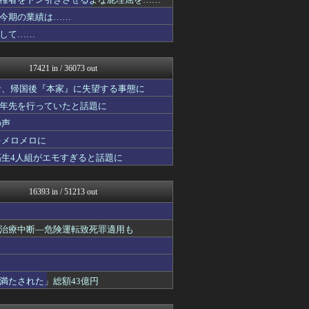
常識的に考えた
コンテンツ・声優 | ラブ...
今期の業績は……
みそパンNEWS
して……
アナきゃぷ速報
韓国ニュース反応まとめ
モッコスヌ〜ン
17421 in / 36073 out
国難にあってもの申す！！
アルファルファモザイク＠ネ...
者、帰国後『本家』に失望する事態に
(*ﾟ∀ﾟ)ゞカガクニュー...
十年先を行っていたと話題に
VIPワイドガイド
の声
理想ちゃんねる
がーるずレポート - ガー...
をメロメロに
U-1 NEWS.
高生4人組がエモすぎると話題に
うしみつ-5chまとめ-
WorldFootball...
バズッター速報
16393 in / 51213 out
がーるずレポート - ガー...
芸能人の気になる噂
軍事・ミリタリー速報☆彡
治療中断―危険運転致死罪適用も
芸能人の気になる噂
芸能人の気になる噂
まとめCUP
NEWSまとめもりー｜2c...
満たされた」総額43億円
まとめ芸能＠美女画像まとめ...
VIPPER速報