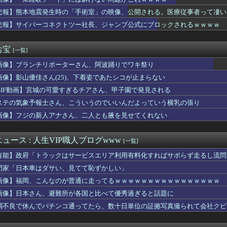
サーキットでパレード走行訓練中だった白バイが転倒事故 20代の...
国防関連技術保護を重視し供給連鎖から中国系を完全排除へ 供給業...
悲報】熊本地震発生時の「手術室」の映像、公開される。医療従事者って凄い
ん、とんでもない恵体の白人美女と結婚してしまうｗｗｗｗｗｗｗｗ...
悲報】サイバーコネクトツー社長、ジャンプ公式にブロックされるｗｗｗｗ
出産中の嫁と険悪…もう会わずに離婚したくなった理由がコレｗｗｗｗ
としても阻止したい石破前首相、「何いってんのこいつ」と有権者を...
に出そうと思っていた物をダンボール箱ごと持っていったママ。中身...
お宝
[一覧]
がケチャップ、タイトルがスイーツ臭…。クックパッドで地雷レシピ...
画像】ブランチリポーターさん、阿波踊りでワキ祭り
ってたトメが、標的をコトメに変えた→トメ「いつになったら結婚す...
人妻さん、露天風呂で撮られるｗｗｗｗｗｗｗｗｗｗｗｗｗｗｗｗ...
画像】影山優佳さん(25)、下着姿であたシコが止まらない
イト
GIF動画】宮城の可愛すぎるチアさん、甲子園で発見される
おっぱいが小さい。【朗悲報】
の嫁のマ○コをチ◯コで擦りまくった結果ｗｗｗｗｗｗｗｗｗｗｗ
ステの気象予報士さん、こういうのでいいんだよっていう横乳の張り
女性に手を褒められてめっちゃ嬉しかった
画像】フジの新人アナさん、二人とも腋を見せてくれない
とかいうサウダージでしか聞いたことない言葉ｗｗｗｗｗｗｗｗ
を目の前にした吉岡里帆の顔ｗｗｗｗｗ
倫相手から『神対応』されて人生やり直せた結果ｗｗｗｗ
ュース : 人生VIP職人ブログwww
[一覧]
なだらしない体型の女子が好きなやついる？
有能】政府「トラックはサービスエリア利用有料化すればサボらず走るし流問
サロ行ってきたらｗｗｗｗｗｗｗｗｗｗｗwwww
ら共感できなくなったキャラ
門家「日本車はダサい、見てて恥ずかしい」
赤いくちばしの中型のインコを保護。ご近所あたりにチラシを貼り、...
画像】福岡、こんなのが普通に走ってるｗｗｗｗｗｗｗｗｗｗｗｗｗｗｗｗ
職場の後輩(♀)に、勝手に不倫相手（本命）にされた。挙句その彼...
画像】日本さん、避難所が各国と比べて優秀過ぎると話題に
半年と言われてたがウワキ夫捨てて義両親の介護やめたらガンが綺麗...
VW
調不良で休んでパチンコ通ってたら、数十日単位の証拠写真撮られて会社クビ
信、ガチで逝く・・・・・・
総合病院 地震発生時の手術室の映像が色んな意味で衝撃的だと話題...