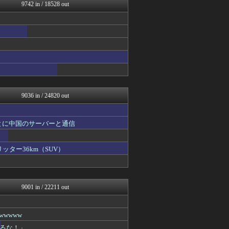
キスログ
9742 in / 18528 out
おーるじゃんる
トレンドの通り道
がーるずレポート - ガー...
コノユビニュース｜みんなの...
女子アナお宝画像速報－5c...
アニはつ -アニメ発信場-
Zチャンネル＠VIP
watch＠２ちゃんねる
ウマ娘まとめ速報うまろぐ
9036 in / 24820 out
とに中国のサーバーと通信
ッター36km（SUV）
9001 in / 22211 out
wwww
るな！」