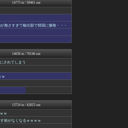
ふぇー速
14775 in / 59461 out
思考ちゃんねる
ふぇー速
軍事・ミリタリー速報☆彡
わんこーる速報！
物が無さすぎて輸出額で韓国に惨敗・・・
海外トークログ
ふぇー速
V速ニュップ
ウマ娘うまぴょい速報
ああ言えばForYou
ふぇー速
14656 in / 70146 out
坂道情報通～乃木坂46まと...
にされてしまう
海外の反応リサーチ
ベイスターズNEWS
なんJミュージアム
ｗｗ
にゅーすアルー！
サイ速
なんJ PRIDE
アニゲー速報
不思議.net - 5ch...
スコールちゃんねる｜２ちゃ...
13724 in / 42825 out
海外の万国反応記＠海外の反...
ｗｗ
ハロン棒ch
筋肉速報
なす術がなくなるｗｗｗｗ
ふぇー速