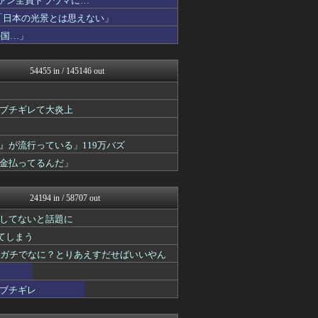
ファン全員トラウマに…
じわ速 芸能ニュースまとめ
「日本の光景とは思えない」
坂道情報通～乃木坂46まと...
の国…」
まとめCUP
浮気ちゃんねる
NEWSまとめもりー｜2c...
54455 in / 145146 out
mashlife通信
まとめ芸能＠美女画像まとめ...
おーるじゃんる
がブチギレて大炎上
おうち速報
U-1 NEWS.
あじあニュースちゃんねる
が流行っている」119万バズ
【サッカー まとめ】サカラ...
金払ってるんだ」
ああ言えばForYou
ウマ娘まとめ速報うまろぐ
修羅場ライフ速報
24194 in / 58707 out
女子アナお宝画像速報－5c...
大艦巨砲主義！
してないと話題に
最強ジャンプ放送局
れてしまう
アニゲー速報
わんこーる速報！
てガチでなに？とりあえすだせばいいやん
不思議.net - 5ch...
子育てちゃんねる
ブチギレ
モナニュース
おたくみくす 声優まとめ
かせまと！