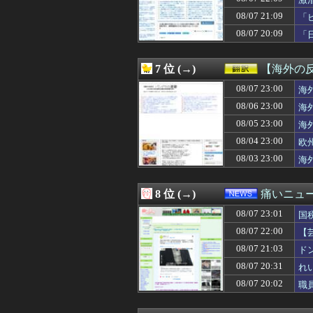
08/08 00:00
【画像あり】居酒
08/08 00:00
旧アニメ版「X-
08/07 21:09
「
08/08 00:00
【ラブライブ！】
08/07 20:09
「
08/08 00:00
姑「子供いないん
08/08 00:00
漫画ゲームアニ
08/08 00:00
【批判】ラノベ作
7 位 (→)
【海外の
08/08 00:00
高市首相、秋の内
08/08 00:00
08/07 23:00
【イオンモール熊
海
08/08 00:00
【艦これ】そも
08/06 23:00
海
08/08 00:00
体調が悪いタイミ
08/05 23:00
海
08/08 00:00
元原爆資料館館長
08/08 00:00
ロックスター、GTA
08/04 23:00
欧
08/08 00:00
友人「昼はいつも
08/03 23:00
海
08/08 00:00
コトメ「父親役を
08/08 00:00
毛沢東、党内の
08/08 00:00
お前らくんは、
8 位 (→)
痛いニュース
08/08 00:00
ガンダムの戦艦
08/07 23:01
08/07 23:59
首相官邸、高市
国
08/07 23:58
乃木坂野球部のグ
08/07 22:00
【
08/07 23:56
韓国サッカーの
損
08/07 21:03
ド
08/07 23:55
朝鮮日報 幻となっ
08/07 23:54
社会人「ニート
08/07 20:31
れ
08/07 23:52
今の子はコニー
08/07 20:02
職
08/07 23:51
マジで金無いか
08/07 23:50
どうやってなる