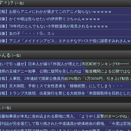
∇'〃)？
[一覧]
元同僚に相談したら「俺のときは散々ダメ出ししといて、その人が言...
らのオープンワールドゲームにガチで必要な要素がコレｗｗｗｗ
悲報】お前らアニメにわかが過ぎてこのアニメ知らないｗｗｗｗｗ
「ウエスト？・・・60㎝だよ！」
画像】かぐや様は告らせたいの伊井野ミコちゃんｗｗｗｗｗ
ムって意外といないよね
線通勤してる一流トレーナーをキングと一緒に見ていく
画像】70年代のとんでもない小学館漫画が発見されるｗｗｗｗｗ
12thシングル10月28日発売！2025年6月の「希望列...
画像】女の子「・・・！💦」スッ
冗談』とか『社交辞令』がマジでわからなくて怖い
画像】アニメ「メイドインアビス」エチエチなデバステ役に諸星すみれさんｗ
て自作する人減ってるよな
のマネージャー、首をひねっただけでなぜかウインクしたことにされ...
ティル「そろそろ狩るわ...♥」
ゃんる
[一覧]
フルエンサー、ライブ配信中に自殺
イザに対抗して学マスもAIアイドルを出そう
急いで引っ越せ】日本人が減り｢外国人が増えた｣市区町村ランキングｷﾀ━━!
麺一緒にするやつなんなん？
縄県の玉城デニー知事、公開に疑問を呈したのは「報道機関による公開ではな
埋めるために、交配を重ねた毛虫みたいな小さな犬を連れてる人、本...
」とよくわからない説明
トと孫のお世話お願いね」私「え？」夫「それくらいやってやれよ」...
速報】人事院、2年連続で国家公務員月給3%増の「1万5056円」引き上げ勧告 
軍のドローンをネット発射装置で撃墜するウクライナ。
速報】京大病院、手術ミスで女性患者を「植物状態」にしてしまう・・・
-Oh! CARD GAME THE CHRONICL...
速報】トランプ大統領、出産旅行を禁じる大統領令「米国籍取得を目的とした
ニコニコ老人会の同接がとんでもないことにｗｗｗｗｗｗｗｗｗｗ
んだが、仕事が長続きしません。突然仕事に行くのが嫌になって.....
3失点で敗戦投手のドリスに「今までしっかりやってきてましたから...
.
[一覧]
イムとテレサでだいぶソロモナスのノリ違うって本当？
生ダンス部、完成度が高すぎる 過去最高傑作と話題にｗｗｗｗ
斎藤知事派が本丸に攻め込まれる窮地に突入、「ようやく反撃のターンやね」
健康的な美ワキ、大変なことになってるって...
週刊誌が完全逃亡して取り残された中道議員が絶体絶命の窮地、「今度は宏池
がインタビューを受ける姿が可愛いと話題に（※動画あり）
れる人が続出
混みのはずの東京駅で鍵が空いているコインロッカーが散見、「ラッキー」と