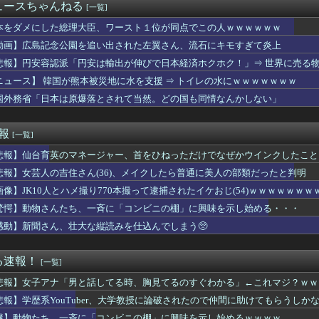
ってるまゆ毛はNG、8割の女性「整えるべき」
ュースちゃんねる
[一覧]
りにされて被害届出したんやけど示談金どれくらいいけそう？？？
げたけど質問ある？
本をダメにした総理大臣、ワースト１位が同点でこの人ｗｗｗｗｗｗ
は女性、イザベラ王女の姿も…デンマークが新たな兵役制度開始！
動画】広島記念公園を追い出された左翼さん、流石にキモすぎて炎上
、一斉に「コンビニの棚」に興味を示し始めるｗｗｗｗ
悲報】円安容認派「円安は輸出が伸びで日本経済ホクホク！」⇒ 世界に売る
国サッカーの2002年ベスト4の実力は、実際にはどれくらい認め...
2歳だけど仕事ない、てかバイトすら落ちる日々
ニュース】 韓国が熊本被災地に水を支援 ⇒ トイレの水にｗｗｗｗｗｗｗ
りにされて被害届出したんやけど示談金どれくらいいけそう？？？
国外務省「日本は原爆落とされて当然。どの国も同情なんかしない」
勢が描いたウマ娘からしか得られない栄養がある
イムだった件 第4期』89話感想 あちこちでバトルと思惑が重な...
国転勤あるけど平気？」 就活生「はい！」
速報
[一覧]
ファンへ愛のメッセージがコチラ！！！【乃木坂46】
悲報】仙台育英のマネージャー、首をひねっただけでなぜかウインクしたこと
ムスリップしたみたいだ…！」日本の江戸時代の街並みがそのまま保...
12－2 ソフトバンク、先発竹田祐が最速150キロストレート...
悲報】女芸人の吉住さん(36)、メイクしたら普通に美人の部類だったと判明
Kさんのボディ、成長がとまらないｗｗｗwｗｗｗｗｗｗｗｗ❤
画像】JK10人とハメ撮り770本撮って逮捕されたイケおじ(54)ｗｗｗｗｗｗｗ
スシロータワー」が大流行→14時間待ちで整理券が転売される事態...
自動車のプラスチック部品強度がこちらｗｗｗｗｗｗｗｗｗ
驚愕】動物さんたち、一斉に「コンビニの棚」に興味を示し始める・・・
甲子園の女性審判の誤審ｗｗｗｗｗｗｗｗｗｗｗｗｗｗｗ
感動】新聞さん、壮大な縦読みを仕込んでしまう🥺
漁ってアイテムGETすんの楽しーwwwww」→欧米で馬鹿にさ...
tter)、メンエス嬢とラウンジ嬢のバトル勃発ｗｗｗｗｗｗｗ...
んの価値、発表される・・・
る速報！
[一覧]
らの国でしか愛されてないものってある？」日本「納豆」
悲報】女子アナ「男と話してる時、胸見てるのすぐわかる」←これマジ？ｗｗ
回エルムステークス(GⅢ)
ギンスでジムに来ている女ｗｗｗｗｗｗｗｗ
悲報】学歴系YouTuber、大学教授に論破されたので仲間に助けてもらうしか
って言われた
謎】動物たち、一斉に「コンビニの棚」に興味を示し始めるｗｗｗｗ