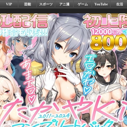
VIP
芸能
スポーツ
アニ漫
ゲーム
YouTube
生活