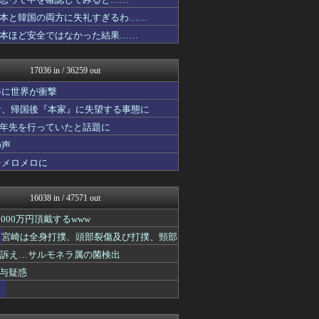
投資ちゃんねる
ヒーローNEWS
本と韓国の両方に失礼すぎるわ……
コンテンツ・声優 | ラブ...
本ほど安全ではなかった結果……
鬼女はみた -修羅場・恋愛...
ゆるゲーマー遅報
キニ速
17036 in / 36259 out
黒マッチョニュース
みそパンNEWS
姿に世界が衝撃
あ艦これ ～艦隊これくしょ...
者、帰国後『本家』に失望する事態に
鬼女の宅配便 - 修羅場・...
十年先を行っていたと話題に
ゴタゴタシタニュース
Y速報
の声
修羅ママ速報
をメロメロに
修羅場ハザード -復讐・D...
ネトウヨにゅーす
ファ板速報
16038 in / 47571 out
カンダタ速報
なんJ政治ネタまとめ
00万円頂戴するwww
乃木坂46まとめ 乃木りん...
た 宮崎は全身打撲、頭部裂傷及び打撲、頸部
厳選！韓国情報
ど訴え…サルモネラ属の菌検出
国難にあってもの申す！！
ふぇー速
与疑惑
ゴールデンタイムズ
ふぇー速
ふぇー速