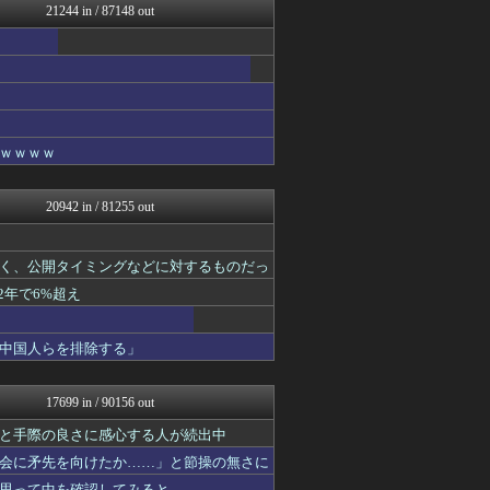
21244 in / 87148 out
修羅の華-家庭・生活まとめ
アニはつ -アニメ発信場-
まにゅそく 2chまとめニ...
GUNDAM.LOG｜ガン...
うまぴょいチャンネル -ウ...
AKB48タイムズ（AKB...
凹凸ちゃんねる 発達障害・...
ｗｗｗｗ
PCパーツまとめ
VIPPER速報
パカ娘速報！！ウマ娘まとめ...
20942 in / 81255 out
マジキチ速報
それからの出来事() アイ...
明日は何を食べようか
く、公開タイミングなどに対するものだっ
哲学ニュースnwk
2年で6%超え
素敵な鬼女様
1000mg
スターライト速報 -遊戯王...
中国人らを排除する」
ゲーム実況者速報＠YouT...
かぞくちゃんねる
阪神タイガースちゃんねる
17699 in / 90156 out
ミニゴブ速報 ～グラブルま...
アルファルファモザイク＠ネ...
と手際の良さに感心する人が続出中
乃木通 乃木坂46櫻坂46...
会に矛先を向けたか……」と節操の無さに
ラビット速報
思って中を確認してみると……