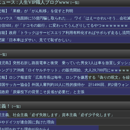
Sりりぴ(12)、近影ｗｗｗｗｗｗｗｗｗｗ
ュース : 人生VIP職人ブログwww
[一覧]
の移籍はまたしても一筋縄ではいかず？スタッド・ランス会長が残留...
悲報】「果糖」が「がん転移」を促すと判明
なんかプール入ってたら学生にめっちゃ見られたw」
入れ派のパヨおばさん、自分の家に来られたら全力で拒否るｗｗｗｗ...
水ハウス「地面師に55億円騙し取られた…」 ワイ「はえーかわいそう…会社
 Hammer：ダウンロード・フェスティバル史上最高の13の...
住信SBI」が「ドコモの銀行」に変わってうんざりしてるやつｗｗｗｗｗｗｗ
まだに勝ちパの中継ぎクローザーの序列を決め切れない
有能】政府「トラックはサービスエリア利用有料化すればサボらず走るし流問
ライオンさん、溶ける
の未実装の城でネームバリューあるところって何か残ってるのかな？
門家「日本車はダサい、見てて恥ずかしい」
クリトリスの触り方を実演してしまうwwww
、1年で月間アクティブユーザー数が1600万人減少
[一覧]
鹿児島】突然右折し路面電車と衝突 乗っていた男女3人は車を放置しダッシ
ャングリア沖縄「ロイヤルチケット」の販売開始、大人29,700円にｗｗｗｗ
悲報】ロシア報道官「広島市長は毎年、ロシアを嫌悪する『偽りの呪文』を繰
張
韓国サッカー協会】外国人審判約10人に性的接待か 計1496回、約2億ウォン（
国政府「原爆投下の背景こそ反省が必要だ」と主張
主義！
[一覧]
産主義、社会主義「必ず失敗します」資本主義「必ず少子化します」
本やドイツが連合国に負けた理由
田が叩かれてた理由が分からん