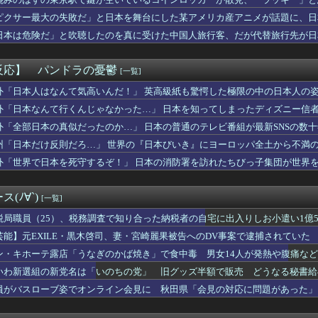
屋「6人で長居して会計4939円！喋りたいだけなら公園に行って...
MEN」の日本版OP、これOP詐欺じゃない？
ピクサー最大の失敗だ」と日本を舞台にした某アメリカ産アニメが話題に、日
【画像】神田明神納涼祭りの青山なぎささん【Liella!】
日本は危険だ」と吹聴したのを真に受けた中国人旅行客、だが代替旅行先が日
だから月2万くらい出せるでしょ」私「え？将来のために貯めている...
メで史上最低の後付け
家（52）「新作ラブコメ書いたぞ！ｗ」X民「いい歳こいてラブコ...
反応】 パンドラの憂鬱
[一覧]
閣改造で目論む「麻生支配からの脱却」…茂木敏充氏も小林鷹之氏も...
本爆発】なぜ再入館できた？ハビタ幹部は「モール職員は引き止めな...
外「日本人はなんて気高いんだ！」 英高級紙も驚愕した極限の中の日本人の
そも深海ってなんか悪いことしたの
外「日本なんて行くんじゃなかった…」 日本を知ってしまったディズニー信
ングで義父がやって来た。流石に家に上がらないだろと思ってたら、...
外「全部日本の真似だったのか…」 日本の普通のテレビ番組が最新SNSの数
「もし可能なら修学旅行や平和学習の小学生に腐敗した遺体の臭いを...
6のトレーラーをNetflixで先行公開wwwwwwwww...
州「日本だけ反則だろ…」 世界の『日本びいき』にヨーロッパ全土から不満
近所のファミレスで、そこの店員にバカにされるようになった」俺「...
外「世界で日本を死守するぞ！」 日本の消防署を訪れたちびっ子集団が世界
お願い。うちの子がパパって呼んでもいいよね？」旦那「それは無理...
「自己批判」を密告合戦に変えて幹部を黙らせる
いくらの時計を着けてるんや？
(ﾉ∀`)
[一覧]
ってモビルスーツに簡単に落とされるけど
首相の感動的なBGMをつけた熊本訪問の感動ムービーを投稿
税局職員（25）、税務調査で知り合った納税者の自宅に出入りしお小遣い1億50
ッズ売り上げランキング、1位が意外すぎるwwwwwwww
芸能】元EXILE・黒木啓司、妻・宮崎麗果被告へのDV事案で逮捕されてい
イメージが墜落
傷の怪我
ン・キホーテ露店「うなぎのかば焼き」で食中毒 男女14人が発熱や腹痛な
た「女性天皇」 [8/7]
はいいなぁ」ニート「それではニートのスケジュールをご覧ください」
いわ新選組の新党名は「いのちの党」 旧グッズ半額で販売 どうなる秘書給
ちゃん知らないってマジ！？
員がバスローブ姿でオンライン会見に 秋田県「会見の対応に問題があった」
らどっかから借金して踏み倒そうと思うんだけど・・・
のか謎な職業てあるよな？