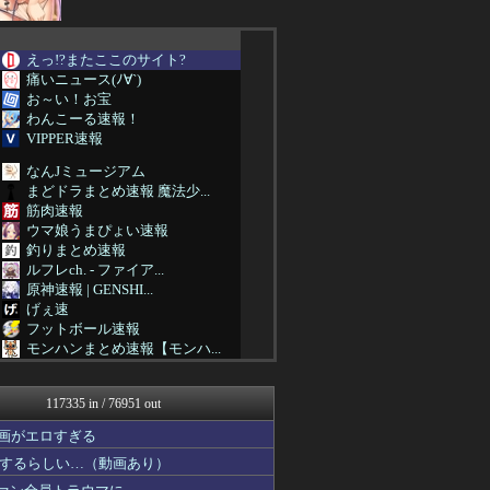
えっ!?またここのサイト?
痛いニュース(ﾉ∀`)
お～い！お宝
わんこーる速報！
VIPPER速報
なんJミュージアム
まどドラまとめ速報 魔法少...
筋肉速報
ウマ娘うまぴょい速報
釣りまとめ速報
ルフレch. - ファイア...
原神速報 | GENSHI...
げぇ速
フットボール速報
モンハンまとめ速報【モンハ...
日向坂46まとめ速報
バズッター速報
117335 in / 76951 out
ニュー速VIPブログ(`･...
わんこーる速報！
画がエロすぎる
ベイスターズ速報＠なんJ
するらしい…（動画あり）
なんJやきう関係ない部@お...
なんJミュージアム