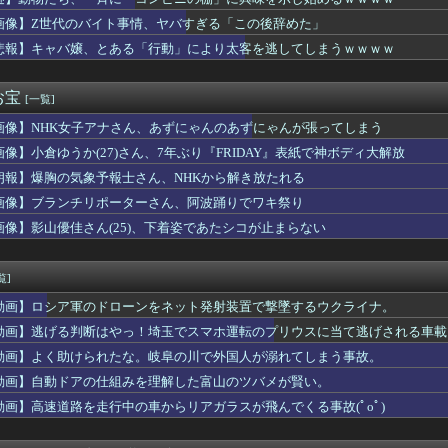
21)、上品そうな人妻(46)をセ○クス中に滅茶苦茶興奮させ...
グさん、誰も観ないｗｗｗｗｗｗｗｗｗｗｗｗｗｗｗｗｗ
画像】Z世代のバイト事情、ヤバすぎる「この後辞めた」
、殺されることに怯え始めるwwwwwwwww
悲報】キャバ嬢、とある「行動」により太客を逃してしまうｗｗｗｗ
ダディの娘、結構エッチになっていた
を創る時代：暴走する科学への警鐘（海外の反応）
ki-さん、おっぱいの概念がもうめちゃくちゃｗｗｗｗｗ
お宝
[一覧]
がり、加速してしまう
画像】NHK女子アナさん、あずにゃんのあずにゃんが張ってしまう
りにされて被害届出したんやけど示談金どれくらいいけそう？？？
にじさんじ がんばらないボイス」「にじさんじ 束縛ボイス Vo...
画像】小倉ゆうか(27)さん、7年ぶり『FRIDAY』表紙で神ボディ大解放
ファースト』初週、Switch1,858本
朗報】爆胸の気象予報士さん、NHKから解き放たれる
デュエル情報】君臨のヘッドライナーにイラスト違いの「アインソフ...
子園で自分の県が負けた、じゃあ他の九州の県を応援しよう」←これ
画像】ブランチリポーターさん、阿波踊りでワキ祭り
じ何者？」「上手すぎる…」横浜FMの16歳超逸材が開幕Jデビュ...
画像】影山優佳さん(25)、下着姿であたシコが止まらない
ッド「サンドローネ確保勢おめでとう～パチパチ」って動画出してて...
リスタル・パレス、日本代表DF冨安健洋の加入を発表！
ター尊重を掲げた人気ゲームのAIチャットアプリ、◯◯界隈がブチ...
覧]
者・尾田栄一郎が描いた担当編集の似顔絵「ムダに東大卒」
動画】ロシア軍のドローンをネット発射装置で撃墜するウクライナ。
軍の船が衝突2人死亡 南シナ海でフィリピン船を追跡中、公表まで...
0年目のワイ、転職するか迷う・・・・・・・・・
動画】逃げる判断はやっ！埼玉でスマホ運転のプリウスに当て逃げされる車載
のバイト事情、ヤバすぎる「この後辞めた」
動画】よく助けられたな。岐阜の川で外国人が溺れてしまう事故。
0万の風俗嬢を助けた結果ｗｗｗｗｗｗｗｗｗｗwwww
動画】自動ドアの仕組みを理解した富山のツバメが賢い。
女子アナ脊山麻理子さん(46)イメージDVDを出してしまう
あかん、カツ丼が美味しすぎる……せや！」
動画】高速道路を走行中の車からリアガラスが飛んでくる事故(ﾟoﾟ)
ボー池田、女子アナと結婚ｗｗｗｗｗｗｗｗｗ
蔭寺さん「みんな右とか左とか拘りすぎ。思想関係なく応援しようよ...