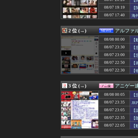
【
08/08 00:19
【画像】ほぼ全
08/07 19:19
【
08/08 00:19
与田ちゃん、プ
08/07 17:40
08/08 00:15
【画像】台湾女子
海
08/08 00:12
嫁の動きが怪し
08/08 00:12
【悲報】リュウ
2 位 (→)
アルファ
08/08 00:11
ショートスリー
08/08 00:10
【画像】昔の2
08/08 00:00
【
08/08 00:10
【急いで引っ越せ
08/07 23:30
【
08/08 00:09
篠笛やってみた
08/08 00:09
反斎藤知事派が本
08/07 23:00
【
08/08 00:07
日本をダメにし
08/07 22:50
【
08/08 00:07
【驚愕】J1岡山
【H
08/07 22:30
【
08/08 00:07
『これ描いて死ね
08/08 00:06
【ウマ娘】海外の
08/08 00:06
女の子が私のオニ
3 位 (→)
アニゲー
08/08 00:05
【画像】欲求満
08/08 00:05
共産主義、社会
08/08 00:05
【
08/08 00:05
【悲報】「HUNT
08/07 23:35
J
08/08 00:05
【悲報】トレパク
08/08 00:05
08/07 23:05
【悲報】学歴系Yo
【
08/08 00:05
【驚愕】性行為を
08/07 22:35
【
08/08 00:05
33歳くらいか
08/07 22:05
【
08/08 00:04
【生成AI漫画
08/08 00:04
【朗報】声優の
08/08 00:03
税務署員1億円