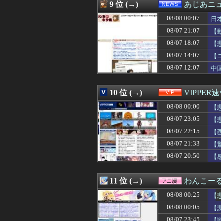
08/07 23:50
長い、太い、下が
9 位 (→)
あじあニ
08/07 23:50
上司からタコ殴
08/08 00:07
08/07 23:49
不動産屋立ち上
日
08/07 23:47
徴集兵の20％
08/07 21:07
【
08/07 23:45
【謎】動物たち
08/07 18:07
【
08/07 23:45
韓国人「海外で韓
08/07 23:45
早稲田政経卒3
08/07 14:07
【
08/07 23:45
上司からタコ殴
08/07 12:07
中
08/07 23:44
【ウマ娘】海外
08/07 23:42
『転生したらスラ
08/07 23:41
就活面接官「全
10 位 (→)
VIPPER
08/07 23:40
あやてぃーから
08/08 00:00
【
08/07 23:40
海外「まるでタイ
08/07 23:40
【2軍】DeNA 
08/07 23:05
【
08/07 23:40
【画像】最近のJ
08/07 22:15
【
08/07 23:40
中国、SNSで「
08/07 23:38
08/07 21:33
【動画】中国製
【
08/07 23:37
【動画】今日の
08/07 20:50
【
08/07 23:35
JRPG「他人の家
08/07 23:35
【衝撃】X(Twi
08/07 23:35
【画像】移民さ
11 位 (→)
わんこー
08/07 23:35
アメリカ「お前
08/08 00:25
【
08/07 23:34
8/8(土) 第31
08/07 23:34
ピチピチしたレ
08/08 00:05
【
08/07 23:33
彼女に結婚する
08/07 23:45
【