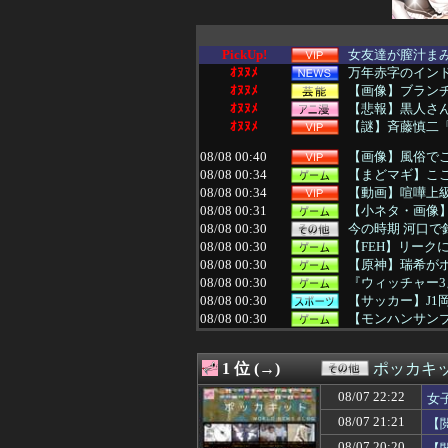
PickUp!
女友達が膣汁ま
ｵﾇﾇﾒ
万年赤字のイン
ｵﾇﾇﾒ
【画像】ブラン
ｵﾇﾇﾒ
【悲報】黒人さん
ｵﾇﾇﾒ
【謎】斉藤慎二「
08/08 00:40
【画像】風俗で
08/08 00:34
【まどマギ】こ
08/08 00:34
【動画】喧嘩上級
08/08 00:31
【小ネタ・画像】
08/08 00:30
今の時期 河口で
08/08 00:30
【FEH】リーク
08/08 00:30
【原神】瑞希がポ
08/08 00:30
『ウィッチャー
08/08 00:30
【サッカー】J1
08/08 00:30
【モンハンサンブ
08/08 00:26
【日向坂46】坂井
08/08 00:25
【悲報】女に手を
1 位 (→)
ポッカキ
08/08 00:25
先生の彼女にな
08/08 00:25
【悲報】女子ア
08/07 22:22
女
08/08 00:25
【勝ち】DeNA
08/07 21:21
【
08/08 00:22
何回見ても面白
08/08 00:20
【動画】JKさん
08/07 20:20