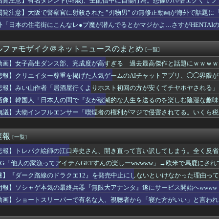
閲覧注意】有名タレント(48歳)、生配信中に自傷行為。想像の10倍エグくて
裸なドスケベコスプレイヤーの身体がエロすぎるｗｗｗ
閲覧注意】大阪で警察官に射殺された ”刃物男” の無修正動画が海外で話題に
ールで泳いでる姿を公開！！！【元乃木坂46】
「パイスラッシュ///」
外「日本の住宅街にこんなレ●プ魔が潜んでるとかマジかよ…さすがHENTAI
い。子供を保育園に送迎して家に戻らず誰かとコーヒーを飲んでる
ジ氏、冷やし中華を完全否定した『理由』、ガチでヤバイ・・・・・・
ルファモザイク＠ネットニュースのまとめ
[一覧]
パー「寝たほうがいいよ」の一言にブチギレｗｗｗｗｗ（動画あり）
時間ドラマがスゴイ、セクシー女優のナマ乳をモロ流し
動画】女子高生ダンス部、完成度が高すぎる 過去最高傑作と話題にｗｗｗｗ
】日本人が減り｢外国人が増えた｣市区町村ランキングｷﾀ━━!
悲報】クリエイター尊重を掲げた人気ゲームのAIチャットアプリ、◯◯界隈
くて近場の教室に入ったけど笑っちゃうほど音が出ない
丸に攻め込まれる窮地に突入、「ようやく反撃のターンやね」と手際...
悲報】みい山作者「居酒屋行くよりホスト初回の方が安くてチヤホヤされる」
た総理大臣、ワースト１位が同点でこの人ｗｗｗｗｗｗ
画像】韓国人「日本人の間で『女が破滅的な人生を送るのを楽しむ陰湿な趣味』
、ホーム開幕戦チケット完売を発表、24年から31試合連続ｗｗｗ...
otTweets】
物議】大物インフルエンサー「喫煙者の権利がマジで侵害されてる。いくら税
』6話感想 初コミティア完売おめでとう！
ファンアートからしか得られない栄養素がある。←「おデジ以外味付...
オンリングを勝手に掴んで泣き出した。その時に私を心配した店員を...
速報
[一覧]
たしすぎて逮捕された女子さん、可愛いと話題にｗｗｗｗｗｗ
主義「必ず失敗します」資本主義「必ず少子化します」
悲報】トレパク絵師の江口寿史さん、開き直って言い訳してしまう。全く反省
ER×HUNTER」のビヨンド=ネテロさん、何か思ってた奴と...
RPG「他人の家漁ってアイテムGETすんの楽しーwwwww」→欧米で馬鹿にさ
絵師の江口寿史さん、開き直って言い訳してしまう。全く反省してな...
uTuber、大学教授に論破されたので仲間に助けてもらうしか...
謎】『ダーク路線のドラクエ12』を発売中止にしないといけなかった理由っ
しない『友情結婚』をした夫婦、こうなる⇒･･･！！！
朗報】ソシャゲ本気の最終兵器『無限大アナンタ』遂にサービス開始へwwww
ら太ったせいか加齢で＊が緩んだのかチョビッと漏れるようになった
動画】ショートスリーパーで有名な人、視聴者から「寝た方がいい」と言われ
】新ヒロイン「銭子」追加記念、カラオケ懇親パーティー
永瀬アンナさん、公式に次世代のエースとして認められる
超脱税疑い 詐取金で競艇か、国税当局