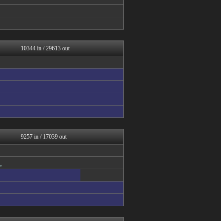
えっ!?またここのサイト?
watch＠２ちゃんねる
まとめたニュース
いたしん！
世界はグーチョキパー
キニ速
10344 in / 29613 out
かせまと！
あらまめ2ch
Vtuberまとめるよ～ん
げぇ速
スターライト速報 -遊戯王...
日刊やきう速報
フットボール速報
原神速報 | GENSHI...
WorldFootball...
アルファルファモザイク＠ネ...
9257 in / 17039 out
漫画まとめ速報
日本第一！ニュース録
なんJクエスト
。
わんこーる速報！
バズッター速報
アナ速‐女子アナ画像速報
りぷらい速報
なんJ PRIDE
なんJクエスト