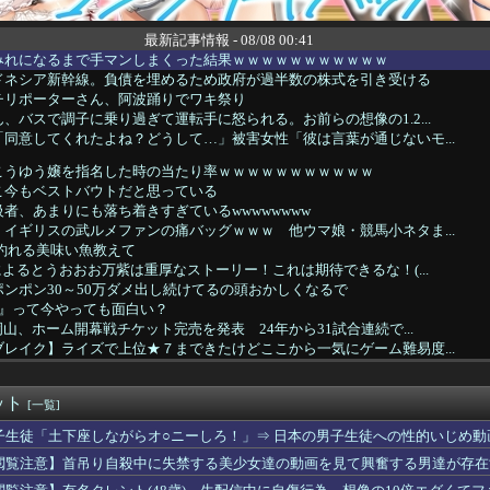
最新記事情報 - 08/08 00:41
みれになるまで手マンしまくった結果ｗｗｗｗｗｗｗｗｗｗｗ
ドネシア新幹線。負債を埋めるため政府が過半数の株式を引き受ける
チリポーターさん、阿波踊りでワキ祭り
、バスで調子に乗り過ぎて運転手に怒られる。お前らの想像の1.2...
同意してくれたよね？どうして…」被害女性「彼は言葉が通じないモ...
こうゆう嬢を指名した時の当たり率ｗｗｗｗｗｗｗｗｗｗｗ
こ今もベストバウトだと思っている
者、あまりにも落ち着きすぎているwwwwwwww
イギリスの武ルメファンの痛バッグｗｗｗ 他ウマ娘・競馬小ネタま...
釣れる美味い魚教えて
によるとうおおお万紫は重厚なストーリー！これは期待できるな！(...
ンポン30～50万ダメ出し続けてるの頭おかしくなるで
3』って今やっても面白い？
岡山、ホーム開幕戦チケット完売を発表 24年から31試合連続で...
レイク】ライズで上位★７まできたけどここから一気にゲーム難易度...
新奈、単独で外番組初出演ｷﾀ━(ﾟ∀ﾟ)━!!!!
出したら人生詰んだｗｗｗｗｗｗｗｗｗｗwwww
ット
る！
[一覧]
ナ「男と話してる時、胸見てるのすぐわかる」←これマジ？ｗｗｗｗ
子生徒「土下座しながらオ○ニーしろ！」⇒ 日本の男子生徒への性的いじめ動
ファン集合
閲覧注意】首吊り自殺中に失禁する美少女達の動画を見て興奮する男達が存在
い映画
、友達にスカートをめくられてパ◯ツ丸見えになってしまうｗｗｗw...