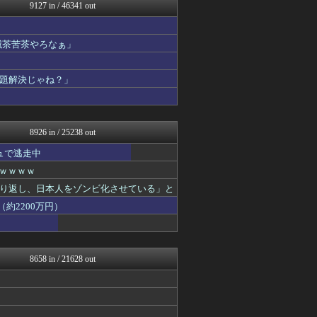
ラビット速報
9127 in / 46341 out
【サッカー まとめ】サカラ...
じわ速 芸能ニュースまとめ
なんJクエスト
滅茶苦茶やろなぁ」
べビメタだらけの・・・
阪神タイガースちゃんねる
題解決じゃね？」
アナ速‐女子アナ画像速報
城プロRE速報 -城プロR...
まとめCUP
ゴールデンタイムズ
8926 in / 25238 out
ュで逃走中
ｗｗｗｗｗ
り返し、日本人をゾンビ化させている」と
約2200万円）
8658 in / 21628 out