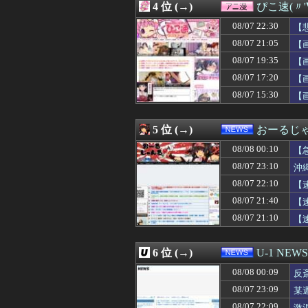
4 位 (→)
ぴこ速(〃'
08/08 00:03
婚約者との喧嘩を
08/08 00:03
【悲報】これか
08/07 22:30
【
08/08 00:03
【動画像】女の子
08/07 21:05
【
08/08 00:02
無双するガンダ
08/07 19:35
08/08 00:01
【ウマ娘】南武
【
08/08 00:01
【朗報】NGT48 
08/07 17:20
【
08/08 00:01
ASDなんやが『
08/07 15:30
【
08/08 00:01
PCパーツ高すぎ
08/08 00:00
【悲報】仙台育英
08/08 00:00
【ウマ娘】ジェン
5 位 (→)
おーるじ
08/08 00:00
日本人女性イン
08/08 00:00
【学マス】AIラ
08/08 00:10
【
08/08 00:00
冷やし中華と冷
08/07 23:10
沖
08/08 00:00
宮崎駿「心の穴を
た
08/07 22:10
08/08 00:00
トメ「旅行中はウ
【
08/08 00:00
【動画】ロシア
08/07 21:40
【
08/08 00:00
【遊戯王情報】Yu-Gi
08/07 21:10
【
08/08 00:00
加藤純一さん、
08/08 00:00
44歳バツイチな
08/08 00:00
阪神・藤川監督、
6 位 (→)
U-1 NEWS
08/08 00:00
【グラブル】カ
08/08 00:00
【動画】女子高
08/08 00:09
反
08/08 00:00
松尾美佑ちゃんの
08/07 23:09
某
08/08 00:00
沖縄尚学のチア
呆
08/07 22:09
激