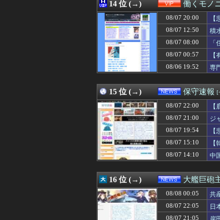
08/07 23:20
14 位 (→)
【画像】ギャルJ
働くモノニ
08/07 23:20
【悲報】中村敬斗
08/07 20:00
【
08/07 23:19
【画像】まま「
08/07 23:17
08/07 12:50
【爆笑】移民受け
積
08/07 23:17
【海外】Metal
08/07 08:00
「
08/07 23:15
阪神・藤川、い
08/07 00:57
【
08/07 23:15
【画像】日本の
08/07 23:15
【城プロ】国内
08/06 19:52
専
08/07 23:15
【動画】女さん、
08/07 23:14
【悲報】ポケポケ
15 位 (→)
保守速報
08/07 22:00
【
08/07 21:00
ジ
08/07 19:54
【
主
08/07 15:10
【
08/07 14:10
中
16 位 (→)
大艦巨砲
08/08 00:05
共
08/07 22:05
日
08/07 21:05
岸