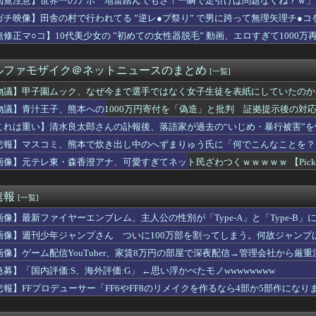
閲覧注意】世界一のアホ「地雷踏んでもさ！一瞬で足引けば問題なくね？ｗ」
NTER×HUNTER』凄い事に気付いたｗｗｗｗハンターハン...
ガチ映像】田舎の村で行われてる ”逆レ●プ祭り” で男に跨って無理矢理チ●
さんが地上波にスピード復帰できる理由、誰にも分からない・・・
「ワクワクする自販機」見つかるｗｗｗｗｗｗ
無修正マ○コ】10代美少女の ”初めての女性器脱毛” 動画、エロすぎて1000
んなのが普通に走ってるｗｗｗｗｗｗｗｗｗｗｗｗｗｗｗｗｗｗｗｗ...
ゥーン、売上が減りはじめた？カカオのストーリー部門、前年同期比...
ルファモザイク＠ネットニュースのまとめ
[一覧]
えっちな下乳が放送されてしまうwww
】道中の懲罰房にいたミコッテやララフェル女性たちをヒカセンが助...
物議】甲子園ムック、なぜ今まで選手ではなく女子生徒を表紙にしていたのか
色｣が好きすぎるアルさつｗ【乃木坂46】
物議】青汁王子、熊本への1000万円寄付を「偽造」と批判 証拠提示後の対
NTキャストのギャラリスト流出ｗｗｗｗｗｗｗｗｗ
したい！」夫「それ漫画のキャラだろ…」→子供の名付けを巡って夫...
これは重い】清水良太郎さんの訃報後、落語家が過去の“いじめ・暴行被害”を
OPS.875打率.438得点圏.000）←1番に置いた方...
悲報】マスコミ、熊本で炊き出し中のへずまりゅう氏に「何でこんなことを？
結婚が破談に。だが彼氏は「2000万の土地」を購入。こじれた二...
画像】元テレ東・森香澄アナ、可愛すぎてネット民ざわつくｗｗｗｗｗ 【Pickup0
イス」の脚本を担当する荒川稔久、過去作を振り返っても作風が読め...
み、くみっきー、菊地亜美……タレント達が次々とアジアの国々へ移...
戸がディスクアップ2を撤去したらしくディスクアッパーさん達から...
速報
[一覧]
さん…もしパレスで大きな故障が無かったら、アーセナルのメディカ...
の国にある似非エッフェル塔を見せてくれ！」
画像】最新ファイヤーエンブレム、主人公の性別が「Type-A」と「Type-B」
結の妹、本田望結より実ってしまうｗｗｗｗｗ
画像】週刊少年ジャンプさん ついに100万部を割ってしまう。何故ジャンプ
きない状況で“職場復帰”を提案した結果ｗｗｗｗ
！」FIFA会長の謝罪に海外大騒ぎ！（海外の反応）
画像】ゲーム配信YouTuber、家賃8万円の部屋で深夜配信→管理会社から厳
うのでいいんだよ女子小学生ｗｗｗｗｗｗｗｗｗｗｗ❤
急募】「国内評価:S、海外評価:G」 ←思い浮かべたモノwwwwwwww
、マン毛隠した全裸ナマ乳がHすぎる
悲報】FFプロデューサー「FF6やFF8のリメイクを作るなら4部か5部作になり
を支えるビルドアップ、トム・グローバー＆西尾隆矢が語るポイント...
本爆発】経産省が原因をほぼ特定、全国の大規模施設でガス供給設備...
ー牛のイラスト』にそっくりすぎる男の子wwwwwww