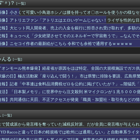
∇'〃)？
[一覧]
生まれる前や赤ちゃんだった頃の記憶がある
子さん、トイレ我慢の限界で大ピンチにwwwwwww
画像】小さくて可愛い小鳥遊ホシノは腰を持ってオ〇ホールを使うかの様なセ
oと違って日本の軽規格では欧州には通用しない」と自動車系ライ...
画像】アトリエファン「アトリエはエロいゲームじゃない！ライザを性的な目
uberが月ノ美兎リゼヘルスタ大空スバルなんだけどどんなイメー...
バは本当にタクトちゃん来るの？
悲報】大ヒット同人開発者、売上の入金を銀行に拒否され受け取れず、多額の
を誇った「週刊少年ジャンプ」、発行部数が初の100万部割れ
悲報】キュゥべえ「少女絶望させてそのエネルギーで宇宙救うで」→なんでそ
な冒険】超像可動「J・P・ポルナレフ」「シルバーチャリオッツ」...
ｗｗ
画像】ニセコイ作者の最新絵がこちら 令和でも余裕で通用するｗｗｗｗｗ
の田野憂さん、被災地に300万円と物資を寄付→ X民「汚い金や...
刊ジャイアンツ公式、重大告知！
事故（全治4ヶ月半・車は廃車）でぶつけられた相手と付き合ってし...
ゃんる
[一覧]
相、爆乳化！！！ サナ活待ったなし！
ーハンター連載再開の様子、全くないｗｗｗｗｗｗｗｗｗｗｗｗｗ
イオンモール熊本爆発】経産省が原因をほぼ特定、全国の大規模施設でガス供
DEROID「鉄人28号」「ブラックオックス(初代鉄人版)」...
・・・
原爆の日】極左活動家「座り込んで闘う！」 市は県警に排除を要請、広島県
し訳ないが消費税1%になったらその分商品代を値上げするわ」
で全員排除
とってのマジで笑える日本アニメ教えて」
速報】記者「中革連は食料品消費税ゼロを公約に掲げていたが？」→階猛氏「
娘ウマ娘だべ…
復活】「日本製メモリ」に世界中から注文殺到 米マイクロンが１兆５０００
マンの宝多六花さんの最新エッチフィギュア、ガチでダイエット大成...
速報】共同通信に天罰、不正アクセスが発覚「職員・加盟社・取引先などの情報
われた日本に対する最新の好感度調査の結果がこちら…」→「どうし...
ル(27)さん、衣服が乱れたえちえちショットを公開してしまうｗ...
もたくさんがいいのよね、ふふっ♪」対魔忍RPG・新イベント『バ...
.
[一覧]
ラガン】MODEROID「グレンラガン」プラモデル【再販予約開...
近入れたんだけどこんなに無料で曲聴けるとは思ってなかった
まで賛成派から発言権を奪っていた減税反対派、だが全員に発言権が与えられ
が俺に似てないな…」→結果････ (※画像あり)
BYD Raccoと違って日本の軽規格では欧州には通用しない」と自動車系ラ
イコン「みいちゃんを規制するならウシジマくんはどうなの？」→論...
ち二コマ状態に……
本製紙の記者会見に出席した某メディア記者、被害者の個人情報を執拗に聞き