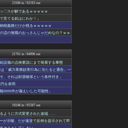
23186 in / 92193 out
おうち速報
異世界転生まとめ速報
ッ〇スが解であるｗｗｗｗｗ
U-1 NEWS.
で見てる奴はにわか！」
トレンドの通り道
ウマ娘まとめ超速報！
納税義務だけが残るｗｗｗｗｗ
かせまと！
の辺の無職のおっさんじゃだめなの？ｗｗ
fig速
政経ワロスまとめニュース♪
日向坂46まとめ速報
サイ速
21701 in / 84996 out
あじあニュースちゃんねる
げーあにびより｜ゲームやア...
給設備の点検要請にまで発展する事態
fig速
警は「威力業務妨害行為に当たると通告」一
FX2ちゃんねる｜投資系ま...
そ、それは財源確保という条件付き」
アニメリアクト
ウマ娘うまぴょい速報
億円を表明
アニチャット
6000件が漏えいした可能性」
海外トークログ
女子アナお宝画像速報－5c...
ニュー速VIPブログ(`･...
19248 in / 95587 out
fig速
V系まとめ速報
るように方式変更された途端……
不思議.net - 5ch...
イターが示唆、だが速攻で反例を提示されて即
わんこーる速報！
出そうとしてしまい……