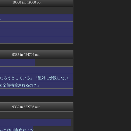
ゲーム実況者速報＠YouT...
10300 in / 19680 out
ポッカキット
ネトウヨにゅーす
ラビット速報
。
乃木坂46まとめ 乃木りん...
ガールズVIPまとめ
ガールズVIPまとめ
まとめロッテ！
もえるあじあ(･∀･)
国難にあってもの申す！！
9387 in / 24704 out
なろうとしている」「絶対に傍観しない、
って全額補償されるの？」
9332 in / 22736 out
って徳川家康だよな