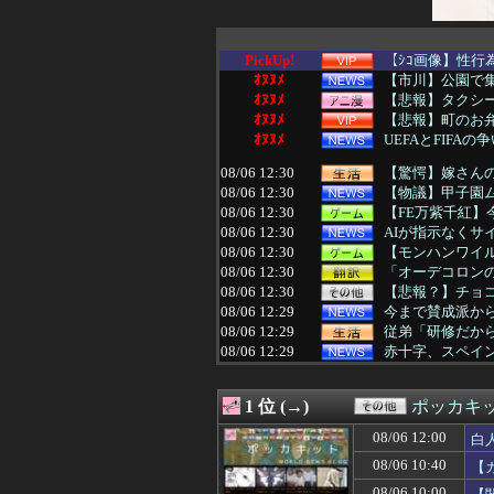
PickUp!
【ｼｺ画像】性行
ｵﾇﾇﾒ
【市川】公園で集
ｵﾇﾇﾒ
【悲報】タクシ
ｵﾇﾇﾒ
【悲報】町のお弁
ｵﾇﾇﾒ
UEFAとFIFA
08/06 12:30
【驚愕】嫁さん
08/06 12:30
【物議】甲子園
08/06 12:30
【FE万紫千紅
08/06 12:30
AIが指示なくサ
08/06 12:30
【モンハンワイル
08/06 12:30
「オーデコロンの定
08/06 12:30
【悲報？】チョ
08/06 12:29
今まで賛成派から
08/06 12:29
従弟「研修だから
08/06 12:29
赤十字、スペイ
08/06 12:26
今、中高生たち
08/06 12:26
2011年ドラフ
1 位 (→)
ポッカキ
08/06 12:26
日本の研究者が明
08/06 12:25
【画像】ワンピ
08/06 12:00
白
08/06 12:25
海外「日本にはこ
08/06 10:40
【
08/06 12:25
【ハマスタバトル
08/06 12:23
【人材獲得へ】ソ
08/06 10:00