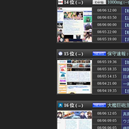
08/06 12:00
14 位 (→)
【悲報】加藤純
1000mg
[一
08/06 12:00
白人♂の性奴隷
08/06 12:00
【
08/06 12:00
四人組裁判とは
08/06 11:59
08/06 03:50
【動画】原爆の
【
08/06 11:58
日向坂OGの最新
08/06 00:00
【
08/06 11:58
【熊本地震】専
08/05 22:00
【
08/06 11:57
昭和の恋愛エピ
08/06 11:56
日本ハム新庄監督
08/05 19:00
【
08/06 11:55
「週刊少年ジャン
08/06 11:55
消費税減税は「コ
15 位 (→)
保守速報
08/05 19:36
【
08/05 18:35
韓
08/05 14:15
日
必
08/04 21:00
一
08/04 19:35
【
16 位 (→)
大艦巨砲
08/06 12:05
真
08/06 09:05
ウ
08/06 06:05
織