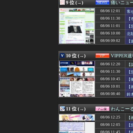
08/06 12:01
客が使ったビール
9 位 (→)
痛いニュース
08/06 12:01
【ウマ娘】逃げ
08/06 12:01
08/06 12:01
まだ墓石がある
客
08/06 12:00
【艦これ】なん
08/06 11:30
【
08/06 12:00
義父の49日、義
と
08/06 11:01
【
08/06 12:00
【ネット】荒らし
08/06 12:00
【画像】ひなこの
08/06 10:00
北
08/06 12:00
【ミリマス】6
08/06 09:02
【
08/06 12:00
【動画】名古屋
08/06 12:00
【朗報】あのち
08/06 12:00
【ラブライブ！】
10 位 (→)
VIPPER
08/06 12:00
昨日ラーメン屋
08/06 12:20
【
08/06 12:00
【仮面ライダー
08/06 12:00
【重要】戦国乙女
08/06 11:30
【
08/06 12:00
【悲報】みいち
08/06 10:45
【
08/06 12:00
【にじさんじ】や
08/06 12:00
08/06 10:01
【まどドラ】た
【
08/06 12:00
なぜDLCは昔
08/06 08:40
鈴
08/06 12:00
【悲報】食用コ
08/06 12:00
【物議】青汁王子
08/06 12:00
【後編】妻が娘（
11 位 (→)
わんこー
08/06 12:00
【グラブル】ア
08/06 12:25
【
08/06 12:00
【悲報】コロナ
08/06 12:00
石原夏織さん、
08/06 12:05
【
08/06 12:00
【雑談】アニプ
08/06 11:45
【