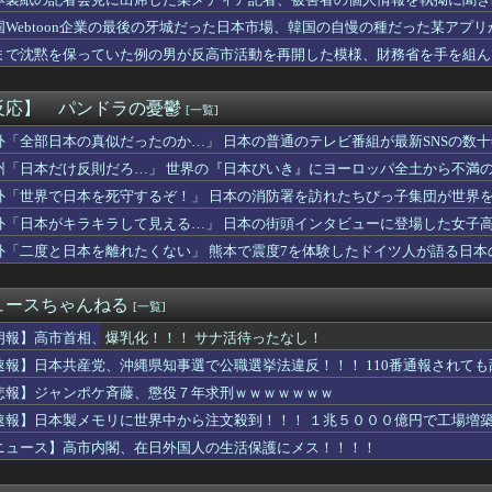
題がずっと付きまとっている。ふるさと納税も頼みたいけれど入れる...
支持している人に聞きたいんやが
国Webtoon企業の最後の牙城だった日本市場、韓国の自慢の種だった某アプ
可愛い小鳥遊ホシノは腰を持ってオ〇ホールを使うかの様なセッ〇ス...
まで沈黙を保っていた例の男が反高市活動を再開した模様、財務省を手を組ん
ロボキャラ居る」←まぁわかる「回復魔法でロボキャラが回復」←？
険シリーズがリメイクされたり新作発売されない理由は？なぜ？
】ねんどろいど「ラムレザル=ヴァレンタイン」【再販予約開始】
反応】 パンドラの憂鬱
[一覧]
見沙織(35)x東山奈央(34)、同級生2ショット写真がこち...
んどろいど「バジル」フィギュア【再販予約開始】
外「全部日本の真似だったのか…」 日本の普通のテレビ番組が最新SNSの数
レイル】ねんどろいど「ホタル」【予約開始】
州「日本だけ反則だろ…」 世界の『日本びいき』にヨーロッパ全土から不満
菜ちゃんのボディライン、ガチでエグいって・・・
外「世界で日本を死守するぞ！」 日本の消防署を訪れたちびっ子集団が世界
天使」ってこんなに安く組めるの！？
落とされた『原子爆弾』の『再現動画』がこちら・・・
外「日本がキラキラして見える…」 日本の街頭インタビューに登場した女子
JKさん、腰ヘコ運動をUPしてしまう。
外「二度と日本を離れたくない」 熊本で震度7を体験したドイツ人が語る日本
ニメ化ブーム、はじまるｗｗｗｗｗｗｗ
ん「復讐のために鬼倒します、敵の親玉がバカです」←こいつが鬼滅...
伎『逆襲のシャア』にありがちなこと
ュースちゃんねる
[一覧]
】スピードロイドのサーキュラーを早く日本にください
ats!】ねんどろいど「立華かなで」フィギュア【再販予約開始...
朗報】高市首相、爆乳化！！！ サナ活待ったなし！
おじいちゃんにこち亀初版本読ませてもらってねー。内容は全く変わ...
速報】日本共産党、沖縄県知事選で公職選挙法違反！！！ 110番通報されて
にないですって勝ち誇ったように言う若者なんなん？」
悲報】ジャンポケ斉藤、懲役７年求刑ｗｗｗｗｗｗｗ
ポロン】MODEROID「ダイアポロン」プラモデル【予約開始...
にはジョーダンについて語ろう
速報】日本製メモリに世界中から注文殺到！！！ １兆５０００億円で工場増
「障害者の福祉費用が10年で2倍になったので抑制します」
ニュース】高市内閣、在日外国人の生活保護にメス！！！！
はVRAM 8GBから16GBに。Steam調査でシェア逆...
殺動画、全く撃ち殺す必要なかったwww