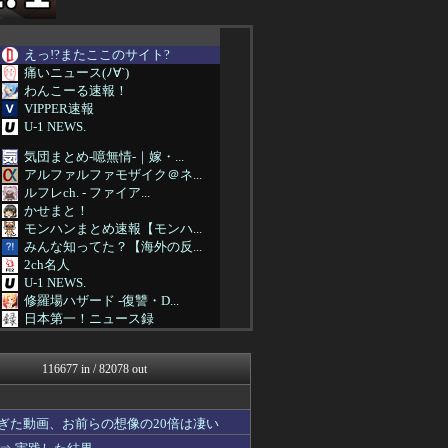
えっ!?またここのサイト?
痛いニュース(ﾉ∀`)
わんこーる速報！
VIPPER速報
U-1 NEWS.
気団まとめ-噫無情-｜嫁・...
アルファルファモザイク＠ネ...
ルフレch. - ファイア...
かせまと！
モンハンまとめ速報【モンハ...
みんな知ってた？【海外の反...
2ch名人
U-1 NEWS.
修羅場ハザード -復讐・D...
日本第一！ニュース録
ゴールデンタイムズ
まとめロッテ！
116677 in / 82078 out
海外さんいらっしゃい 海外...
わんこーる速報！
海外の反応リサーチ
ぎた動画、お前らの想像の20倍は凄い
ベイスターズNEWS
まとめたニュース