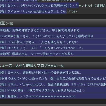
持たずにランニングから帰宅⇒在宅夫に無視され5分放置された『酷...
企画」がなぜ許されない？「窮屈な世の中」に住む不幸、「尊重し合...
悲報】女さん、少年ジャンプのグッズ43億円分を注文・キャンセルして逮捕
契約書にサインし、チャレンジしたらとんでもない事態になった。救...
悲報】ライター「ちいかわが反社とコラボしてた」ﾊﾟｼｬｯ
ズンをフルで戦う経験がなさすぎて「こう」なってる件
000万円寄付
石渡花菜アナが巨乳をマルシィに見せつけてしまう
お宝
[一覧]
 『広島は今でも放射能まみれだよねww』、『放射能は炎で燃え尽...
GIF動画】宮城の可愛すぎるチアさん、甲子園で発見される
く捨てられてボロボロに… 私(わたしが制裁してやりたいけど弟の...
悪夢」海上に突き出た米クルーズ船スライダーで、利用者が動けなく...
ステの気象予報士さん、こういうのでいいんだよっていう横乳の張り
てもう完全にビジネスバイクとしての役目を終えてしまったよな
画像】フジの新人アナさん、二人とも腋を見せてくれない
い人がオイスター買うと全然減らなくて開封したまま消費期限きて使...
が大学ウェブサイトのコードに『六四天安門』を埋め込んで懲戒処分...
画像】はいだしょうこ（47）「こんなオバサンでいいの…？」
れない運転、限界突破ｗｗｗ
GIF動画】櫻坂46さん、ジャージ姿のケツアングル祭り
歴史的減税 高市首相“ごり押し”策に「独裁だ」自民党内で不満く...
ボールに隠してあるCDが15枚ほど消えてた。うちでお茶した近所...
チケット特に叡智だから禁止カードだろ！
ュース : 人生VIP職人ブログwww
[一覧]
ュア】はなまる孤独…
画像】日本さん、避難所が各国と比べて優秀過ぎると話題に
夜が男の子連れ込んでる…🦇)
スプレーを誤って噴射してしまい浴びてしまった』トムラウシ山で登...
調不良で休んでパチンコ通ってたら、数十日単位の証拠写真撮られて会社クビ
うのが筋」1歳半が投げ込んだ12万円のスマホ、半額提示した母親...
悲報】日本人、バカかもしれない。食品消費税減税（8%→1%）に93.2%の
添元東京都知事「日本は外国人労働者の受け入れ準備ができていない...
悲報】NISA大暴落 一晩でマイナス20万円も吹き飛んだもよう
ど、医者とだけは絶対に結婚しない」その理由が想像と全然違った…
グウィンが発売当時のプレイヤーにとってバカみたいに強いボスだっ...
画像】避難飯、レベチｗｗｗｗｗｗｗｗｗｗｗｗｗｗｗ
ジン監督の新作にマイケル・ファスベンダーが顔出しなしで出演！妻...
掲示板「原宿、アニメの実写化かよ」