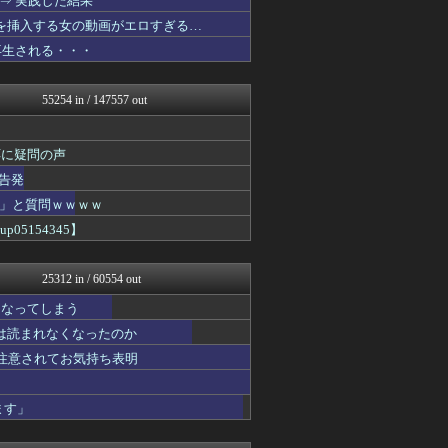
⇒ 実践した結果
デジタルニューススレッド
コを挿入する女の動画がエロすぎる…
VIPPER速報
万再生される・・・
キニ速
ラビット速報
キムチ速報
55254 in / 147557 out
じわ速 芸能ニュースまとめ
馬鳥速報
坂道情報通～乃木坂46まと...
応に疑問の声
なんJ PRIDE
鬼女の宅配便 - 修羅場・...
告発
広島東洋カープまとめブログ...
」と質問ｗｗｗｗ
浮気ちゃんねる
5154345】
ヒーローNEWS
NEWSまとめもりー｜2c...
パチンコ・パチスロ.com
25312 in / 60554 out
【サッカー まとめ】サカラ...
海外の万国反応記＠海外の反...
になってしまう
mashlife通信
は読まれなくなったのか
気団まとめ-噫無情-｜嫁・...
ワールドサッカーファン 海...
重注意されてお気持ち表明
なんJミュージアム
まとめ芸能＠美女画像まとめ...
ます」
Samurai GOAL
おーるじゃんる
ぶる速-VIP