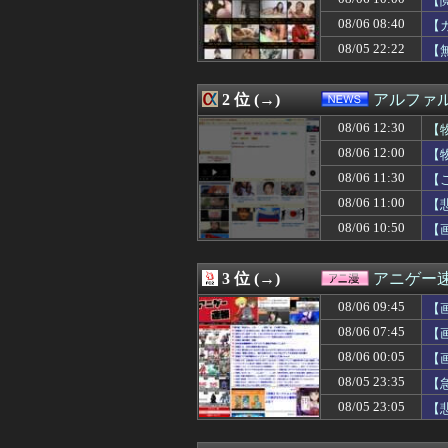
【
08/06 12:21
【驚愕】名作『HU
08/06 08:40
【
08/06 12:20
【謎】広末涼子
08/05 22:22
08/06 12:20
【画像】沖縄で
【
08/06 12:20
【画像】福岡、こ
08/06 12:20
【韓国】ウェブト
2 位 (→)
アルファ
08/06 12:19
【動画】地上波で
08/06 12:19
【FF14怪談話
08/06 12:30
【
08/06 12:19
6期生曲 ｢命の
08/06 12:00
【
08/06 12:16
【画像】VIVA
08/06 12:15
友人「この名前に
08/06 11:30
【
08/06 12:13
カープ佐々木泰（8月
08/06 11:00
【
08/06 12:12
【前編】俺の娘の
08/06 10:50
【
08/06 12:12
「仮面ライダーマ
08/06 12:12
【驚愕】優木まお
08/06 12:12
エクスアリーナ松
3 位 (→)
アニゲー
08/06 12:12
【朗報】冨安健洋
08/06 12:11
ロシア「お前ら
08/06 09:45
【
08/06 12:11
【画像】本田望
08/06 07:45
【
08/06 12:10
【修羅場】離婚で
08/06 12:10
08/06 00:05
海外「騙されるな
【
08/06 12:10
【画像】こうい
08/05 23:35
【
08/06 12:10
【画像】杉本彩
08/05 23:05
【
08/06 12:10
“攻撃的”な大宮
08/06 12:10
【イオンモール熊
08/06 12:09
【画像】『例のチ