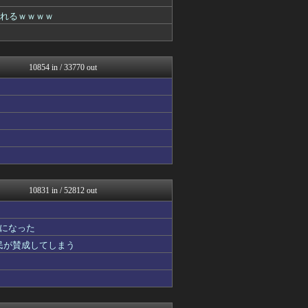
修羅場まとめ速報
気団談
されるｗｗｗｗ
かぞくちゃんねる
阪神タイガースちゃんねる
Y速報
アナ速‐女子アナ画像速報
10854 in / 33770 out
日本と韓国は敵か？味方か？...
オーバージョイド！
(*ﾟ∀ﾟ)ゞカガクニュー...
バイク速報
ほんわかMkⅡ
ガラパゴスジャパン - 海...
あぁ^～こころがぴょんぴょ...
みそパンNEWS
修羅場ライフ速報
パカ娘速報！！ウマ娘まとめ...
10831 in / 52812 out
プリキュアのまとめ
2ch東方スレ観測所
登山ちゃんねる
になった
私が悪いの？【海外の反応】
国民が賛成してしまう
Red4 海外の反応まとめ
Ask Reddit まと...
けおけお速報
韓国ニュース反応まとめ
ニチカン！