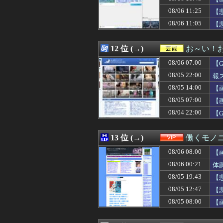
08/06 12:00
【ブチギレ】鍵を
08/06 11:25
08/06 12:00
松のや「ママ応援
【
08/06 12:00
激辛チャレンジの
08/06 11:05
【
08/06 12:00
髙橋遥人、シー
08/06 12:00
任天堂、熊本に5
08/06 12:00
【画像】フジの
12 位 (→)
お～い！
08/06 12:00
#韓国質問サイト
08/06 07:00
【
08/06 12:00
弟が婚約者に手酷
08/06 12:00
【動画】「最悪の
08/05 22:00
報
08/06 12:00
スーパーカブっ
08/05 14:00
【
08/06 12:00
そんなに料理しな
08/05 07:00
08/06 12:00
海外「東大の教授
【
08/06 12:00
【動画】かもし
08/04 22:00
【
08/06 12:00
食品消費税1％へ
08/06 12:00
【後編】部屋の段
08/06 12:00
【ウマ娘】この
13 位 (→)
働くモノニ
08/06 12:00
【名探偵プリキ
08/06 08:00
【
08/06 12:00
【東方】(また咲
08/06 12:00
【北海道】『クマ
08/06 00:21
体
08/06 12:00
「見ていた側が払
08/05 19:43
【
08/06 12:00
【海外の反応】舛
08/05 12:47
【
08/06 12:00
海外「医者だけ
08/06 12:00
『ダークソウル』
08/05 08:00
【
08/06 12:00
韓国人「ナ・ホン
08/06 12:00
【衝撃】韓国の