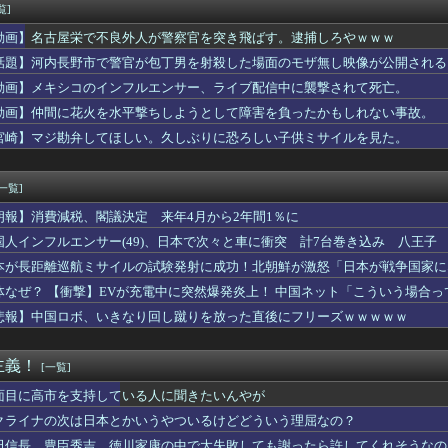
一さん、Vチューバーをあれほど煽ってたのに実質敗北宣言か……
覧]
にされてる日本人♀の動画が海外で話題に・・・・・
動画】名古屋栄で不良外人が警察官を突き飛ばす。逮捕しろやｗｗｗ
——テレビ中継された公開裁判で何が裁かれたのか
日に今年も極左活動家が座り込み→県警に強制排除される動画が話題に
話題】河内長野市で警官が包丁男を射殺した場面のモザ無し映像が公開される
ランジェリー、もうエグいだろ・・・(画像どーん)
動画】メキシコのインフルエンサー、ライブ配信中に襲撃されて死亡。
門家「イオンモール熊本の爆心地に…喫煙所と自販機」警察・消防「」
動画】仲間に花火を水平撃ちしようとして障害を負ったかもしれない事故。
ソード
、退任なら複数球団による「争奪戦」も（AERA）
宮崎】マジ勘弁してほしい。久しぶりに恐ろしい子供ミサイルを見た。
プ」発行部数が初の１００万部割れ 国内の紙雑誌で「１００万部超...
ロナ禍以上の困難が待ち受けている…」飲食店からは悲痛な声上がる...
[一覧]
朗報】消費減税、閣議決定 来年4月から2年間1％に
国人インフルエンサー(49)、日本で次々と車に衝突 計7台巻き込み 八王子
本が長距離巡航ミサイルの試験発射に成功！北朝鮮が激怒「日本が戦争国家に
ず後悔させる」
体なぜ？ 【衝撃】EVが充電中に突然爆発炎上！ 中国ネット「こういう場合
悲報】中国ロボ、いきなり回し蹴りを放った直後にフリーズｗｗｗｗｗ
主義！
[一覧]
面目に高市を支持している人に聞きたいんやが
クライナの次は日本とかいうやついるけどどういう理屈なの？
田信長、豊臣秀吉、徳川家康の中で大失敗しても謝ったら許してくれそうなの