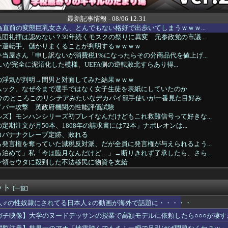
最新記事情報 - 08/06 12:31
為直前の変態巨乳女さん、とんでもない格好で出歩いてしまうｗｗｗ...
団礼拝は認めない？30年続くモスクの祭りに異変 元参政党の市議...
ー運転手、儲かりまくることが判明するｗｗｗｗ
当屋さん「申し訳ないが消費税1%になったらその分商品代を値上げ...
の争いが完全に泥沼化した模様、UEFA側の逆転敗北すらあり得...
の浮気が判明→間男と対面してみた結果ｗｗｗ
ムック、なぜ今まで選手ではなく女子生徒を表紙にしていたのか
】今のところこのリシテアみたいなデカパイ籠手使いが一番見た目好み
イバー攻撃 英政府機関の性能評価試験
ズ】モンハンシリーズ初プレイなんだけどもこれ救難信号って好きな...
期注文が月50本、1808年の請求書には72本」ナポレオンは...
コバナナクレープ定跡、敗れる
発言権を奪っていた減税反対派、だが全員に発言権が与えられるよう...
泊めて」私「今は臨月なんだけど…」→断りきれず了承したら、さら...
ン領セウタに殺到した不法移民に物資を支給
の間で「サウダージ」がメチャ流行っているらしい
ト当時のロッテファンの反応ｗｗｗ
ット
らかにした肝臓がんをリスクを低下させるために必要な緑茶の量←「...
[一覧]
ース作者が描いた担当編集のイラストｗｗｗｗ
人♂の性奴隷にされてる日本人♀の動画が海外で話題に・・・・・
んな特殊な標識があるんだけど皆は見たことある？」→「何これめち...
ガチ映像】大学のヌードデッサンの授業で高額モデルに依頼したら○○○が凄す
】三嶋解説員「勝ちに来てますね」連日の挑戦者圧勝！相川七瀬軍団...
ウルで日本企業による就職イベント 就職難に苦しむ韓国の若者が日...