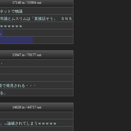
痛いニュース(ﾉ∀`)
17148 in / 51904 out
ウマ娘まとめ速報うまろぐ
ネットで物議
ヒロイモノ中毒
艦これ速報 艦隊これくしょ...
の市議とムスリムは「直接話そう」 ＳＮＳ
渡る世間はキチばかり - ...
ｗｗｗｗｗｗ
モナニュース
キニ速
」
それからの出来事() アイ...
1000mg
もみあげチャ～シュ～
コンテンツ・声優 | ラブ...
15947 in / 79177 out
ラーメン速報｜2chまとめ...
・
ヒーローNEWS
パチンコ・パチスロ.com
ニュース30over
VTuberNews
まどドラまとめ速報 魔法少...
姿で発見される・・・
ああ言えばForYou
る」
投資ちゃんねる
アルファルファモザイク＠ネ...
すまいる(^-^)ぶろぐ
14628 in / 44717 out
ミニゴブ速報 ～グラブルま...
ミーハー総研（ミーハー総合...
ぐら速 -声優まとめ速報-
」→論破されてしまうｗｗｗｗｗ
FGOまとめ速報