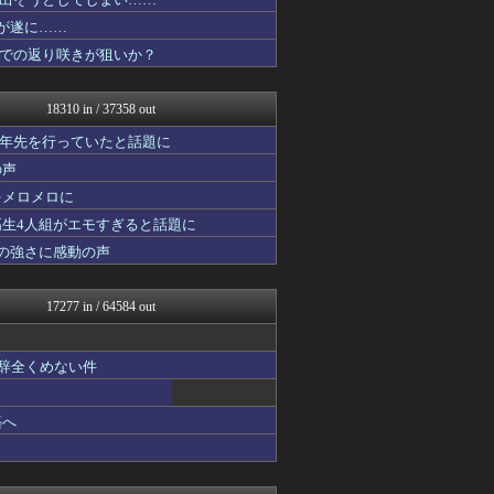
子育てちゃんねる
大艦巨砲主義！
リが遂に……
ぴこ速(〃'∇'〃)？
での返り咲きが狙いか？
げぇ速
カンダタ速報
fig速
18310 in / 37358 out
おたくみくす 声優まとめ
fig速
十年先を行っていたと話題に
fig速
の声
乃木通 乃木坂46櫻坂46...
をメロメロに
遊戯王マスターデュエルまと...
まにゅそく 2chまとめニ...
高生4人組がエモすぎると話題に
いたしん！
の強さに感動の声
watch＠２ちゃんねる
アニはつ -アニメ発信場-
GUNDAM.LOG｜ガン...
17277 in / 64584 out
スターライト速報 -遊戯王...
fig速
最強ジャンプ放送局
も辞全くめない件
なんJ PRIDE
fig速
うまぴょいチャンネル -ウ...
築へ
凹凸ちゃんねる 発達障害・...
PCパーツまとめ
資格ちゃんねる