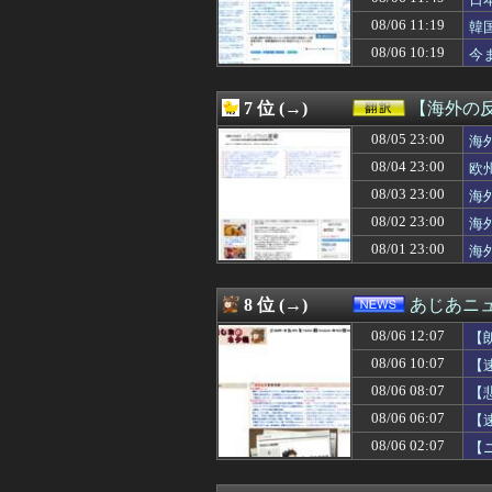
08/06 12:05
冷凍庫パンパン問
08/06 12:05
真面目に高市を
08/06 11:19
韓
08/06 12:05
【画像】小さくて
08/06 10:19
今
08/06 12:05
RPG「たまに
08/06 12:05
トルネコの大冒
08/06 12:04
【ギルティギア
7 位 (→)
【海外の
08/06 12:04
【令和最新版】 早
08/06 12:03
08/05 23:00
【OMORI】ね
海
08/06 12:03
【崩壊:スター
08/04 23:00
欧
08/06 12:03
【画像】柴田柚
08/03 23:00
海
08/06 12:03
【遊戯王】「堕
08/06 12:03
【動画】広島に
08/02 23:00
海
08/06 12:03
【動画】どエッチ
08/01 23:00
海
08/06 12:03
【画像】露悪ア
08/06 12:03
【悲報】彼岸島さ
08/06 12:02
※スーパー歌舞
8 位 (→)
あじあニ
08/06 12:02
【遊戯王OCG
08/06 12:07
08/06 12:02
【Angel Be
【
08/06 12:02
【こち亀】両津「
08/06 10:07
【
08/06 12:01
芸人「テレビ家
08/06 08:07
【
08/06 12:01
【UFO戦士ダイア
08/06 12:01
【ウマ娘】たま
08/06 06:07
【
08/06 12:01
【悲報】日本政府
08/06 02:07
【
08/06 12:01
ゲーミングPCの主流
08/06 12:01
大阪府警の犯人射