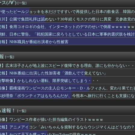
ジョッキを水だけですすいで再提供した日本の飲食店…韓国のネット...
(ﾉ∀`)
[一覧]
2差し構成で挑むなら差し枠はスティル一択なのだ。
だけマシと見るべきか。今はもう合葬墓ばかり
が使ったビールジョッキを水だけですすいで再提供した日本の飲食店…韓国の
か調べたらE5めちゃくちゃ対地艦使うやん・・・
市川】公園で集団礼拝は認めない？30年続くモスクの祭りに異変 元参政党
母に『相続放棄してほしい』と言われた夫。あっさり同意した理由を...
地元に温度差
悲報】食用コオロギの会社、インターネットのデマのせいで倒産ｗｗｗｗｗｗ
が『警察官発砲で犯人の自傷行為が無かったことにされた』記事に「...
ーと作者、またも一線を超える(朝活～くぱぁ)ｗｗｗｗｗｗｗ
朝鮮、日本に警告。「戦犯国家に戻ろうとしている日本に軍事的選択肢を検討
年後のアイドル達はどんな感じになってるんだろう
速報】NHK職員が番組出演者から性被害
栄で不良外人が警察官を突き飛ばす。逮捕しろやｗｗｗ
ゃん、イメチェンして可愛くなる
蓮ノ空スクールアイドル106期、夏季課題進捗状況（8月上旬編）
速報
[一覧]
行ったらめっちゃ味薄かったんや
謎】広末涼子さんが地上波にスピード復帰できる理由、誰にも分からない・・
ゼッツ】映画だけじゃなく本編でもフェイクニュースか…
のママ枠をハッキリさせよう。イエヤスちゃんやヒデヨシちゃんはマ...
悲報】NHK番組に出演した性加害者「酒飲んでて覚えてない」
ゃんと山田さんの漫画の作者なんでこんなに嫌われてるんだろうな
衝撃映像】かもしれない運転、限界突破してしまう・・・
しきず、スプラトゥーンレイダース本編そっちのけで極悪ミニゲーム...
まになんでこいつ混じってんの？ってコラボあるよね
画像】覇権漫画ワンピースの主人公モンキー・D・ルフィさん、変わり果てた
ほど「最初から入れとけ」と言われなくなったのか
木紗理奈「ボランティアはもちろんだが、今熊本へ旅行に行くことも支援にな
オロギの会社、「インターネットのデマ」のせいで倒産ｗｗｗｗｗ
、熊本への1000万円寄付を「偽造」と批判 証拠提示後の対応に...
前妻との子）を連れて家を出て行った。前妻に育児放棄され22歳に...
る速報！
[一覧]
ウギュステ舞台なのにヴァルナの出番がなかったのだ…
画像】ワンピース作者が描いた担当編集のイラストｗｗｗｗ
ワクチン打たなかった結果・・・・
７月にファンと行くハワイ旅行を企画してしまう・・・
悲報】アニメアイコン「みいちゃんを規制するならウシジマくんはどうなの？
レックスってFGO以外で稼げるスマホゲームってあるんだっけ？
画像】かつて天下を獲っていたYouTuberの現在ｗｗｗｗ