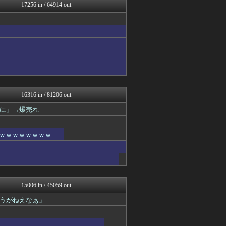
いたしん！
17256 in / 64914 out
大河ドラマ2ch
痛いニュース(ﾉ∀`)
気団談
おうまがタイムズ
なんJ PRIDE
ウマ娘まとめ速報うまろぐ
Y速報
PlaySphere | ...
WorldFootball...
日刊やきう速報
16316 in / 81206 out
ぴこ速(〃'∇'〃)？
に」→爆売れ
アルファルファモザイク＠ネ...
修羅場ハザード -復讐・D...
なんじぇいスタジアム＠なん...
ｗｗｗｗｗｗｗｗｗ
漫画まとめ速報
日本第一！ニュース録
ぶる速-VIP
バズッター速報
アニメリアクト
キニ速
15006 in / 45059 out
なんじぇいスタジアム＠なん...
うがねえなぁ」
キムチ速報
坂道情報通～乃木坂46まと...
まとめたニュース