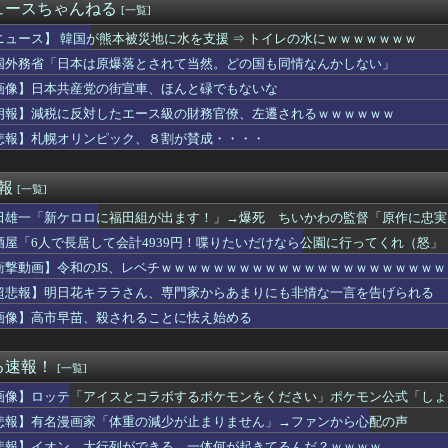
約9割が「運動習慣がない」 どんな運動すればいいのさ？
ュースちゃんねる
[一覧]
】あくまでクジャクの話 絵が綺麗・・・・
「助けて。通勤時間減らしたいのに都心の近くが最低10万払わない...
ニュース】 韓国が熊本被災地に水を支援 ⇒ トイレの水にｗｗｗｗｗｗｗ
富山土産の鱒寿司『飯が硬くなって美味しく無くなる』って怒られた
国外務省「日本は原爆落とされて当然。どの国も同情なんかしない」
ン西野亮廣、熊本支援炊き出し「カレー」で炎上するｗｗｗ
画像】日本共産党の街宣車、ほんと碌でもないな
優さん、舞台で共演したイケメンたちと写真を撮りまくってしまう…
にしてたら真っ当に美人なライトハローさん。（結局飲んでしまう）
朗報】減税に反対したエース級の財務官僚、左遷されるｗｗｗｗｗｗ
ビーカネさん、賛否両論に突入
悲報】札幌オリンピック、８割が賛成・・・・
ング クロスワールド』8/7本日より「レジェンドコンペ ラウン...
カップ参加国決定！ 日本代表は10/1 エクアドル10/5 ...
暑熱対策で第2試合は13:30プレイボールや！」
速報
[一覧]
がタイムきらら」ヱロ漫画みたいになるｗｗｗｗｗ
田雄一「新ケロロに福田組が出ます！」→爆死 ちいかわの監督「原作に忠実
表する大物漫画家、高市早苗と小泉進次郎にガチギレ 痛烈な風刺漫...
実家の顔じゃない！嫁が義妹旦那とフリンしたのよ！」私「DNA鑑...
酒屋「6人で長居して会計4939円！喋りたいだけなら公園に行ってくれ（怒」
田が暑さ対策でユニ一新 ボタン廃止でTシャツ素材wwwwwww...
衝撃動画】令和のJS、レベチｗｗｗｗｗｗｗｗｗｗｗｗｗｗｗｗｗｗｗｗｗ
ぶるのヒロイン、デレる
い…京都市でマイナンバーカードを持たない29万人がポイント給付...
超悲報】明日花キララさん、専門家からあまりにも非情な一言を告げられる
豪華すぎると話題に なんでyoutubeに負けたのか・・・
画像】高市早苗、殺されることに怯え始める
下味つけてピンサロいったらｗｗｗｗｗｗｗｗｗwwww
もヤバいｗ」ヤニねこ第6話の海外反応
こ」がガチに過去最大レベルに混みそうwwwwwwwwwwww...
る速報！
[一覧]
ん、本日5タコ3三振で8月OPS.372www
画像】ロッテ「アイスとコラボするポケモンをください」ポケモン公式「しょ
ーチェーン「ペクスダバン」が日本初上陸！東京・新橋に1号店オー...
ゃんが可愛すぎる！！！【乃木坂46】
悲報】有名漫画家「体重の減少が止まりません」→ファンから心配の声
の真実に気付く
悲報】イオン、大行列ができる…一体何が起きてるんだ？ｗｗｗｗ