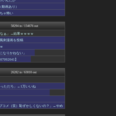
ロいんだが
鬼女の宅配便 - 修羅場・...
（動画あり）
まとめCUP
ちゃ怖い
浮気ちゃんねる
NEWSまとめもりー｜2c...
マニア・オブ・フットボール...
58294 in / 154676 out
まとめ芸能＠美女画像まとめ...
保守速報
ろなぁ」→結果ｗｗｗｗ
おーるじゃんる
風刺漫画を投稿
トレンドの通り道
ぶる速-VIP
ｗ
なんJミュージアム
界になりかねない」
おにひめちゃんの監視部屋-...
092041】
あじあニュースちゃんねる
アルセウス速報＠ポケモンま...
修羅場ライフ速報
26282 in / 63010 out
まにゅそく 2chまとめニ...
不思議.net - 5ch...
アニチャット
っただろ」←1万いいね
わんこーる速報！
ポリー速報
海外トークログ
女子アナお宝画像速報－5c...
ラブコメ（笑）恥ずかしくないの？」←やめ
いたしん！
GUNDAM.LOG｜ガン...
痛いニュース(ﾉ∀`)