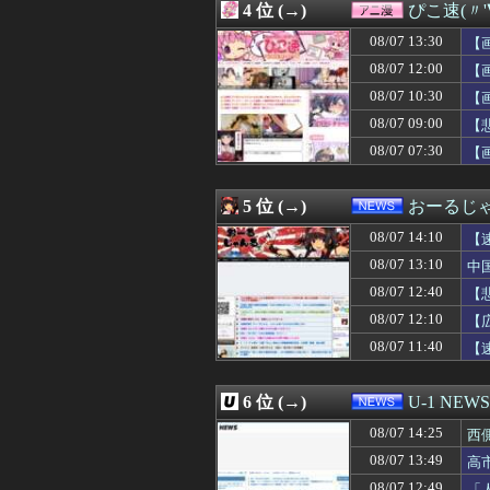
4 位 (→)
ぴこ速(〃'
08/07 14:01
【悲報】高野連「
08/07 14:01
ガジェットって
08/07 13:30
【
08/07 14:00
【極旨牛鉄板】吉
08/07 12:00
【
08/07 14:00
おじさんワイ、『
08/07 10:30
08/07 14:00
【悲報】布団ちゃ
【
08/07 14:00
新内眞衣さん、や
08/07 09:00
【
08/07 14:00
【ウマ娘】ローソ
08/07 07:30
【
08/07 14:00
【ラブライブ！
08/07 14:00
ジャンポケ斉藤「
08/07 14:00
【悲報】積水ハウ
5 位 (→)
おーるじ
08/07 14:00
「インコを見せて
08/07 14:00
【にじさんじ】レ
08/07 14:10
【
08/07 14:00
「この名前このラ
忘
08/07 13:10
中
08/07 14:00
韓国人「中東の緊
08/07 12:40
08/07 14:00
【衝撃】韓国人「
【
08/07 14:00
【画像】小倉ゆう
08/07 12:10
【
08/07 14:00
リアルで好きと
賠
08/07 11:40
【
08/07 13:58
【朗報】瀬戸口心
08/07 13:57
弟「エレベーター
08/07 13:56
【サーペントカ
6 位 (→)
U-1 NEWS
08/07 13:55
消費税減税に反旗
08/07 13:54
メキシコ最大級
08/07 14:25
西
08/07 13:51
【画像】顔もいい
も
08/07 13:49
高
08/07 13:51
MEGAドン・キ
08/07 12:49
「