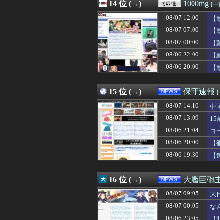
08/07 13:05
14 位 (→)
『ほの暮しの庭』パケ
1000mg
[一
08/07 13:05
高野連「暑熱対策
08/07 12:00
【
08/07 13:03
遠距離の彼が自殺
08/07 13:03
08/07 07:00
【画像】高市早苗
【
08/07 13:03
【画像】令和のJ
08/07 00:00
【
08/07 13:03
【悲報】マチア
08/06 22:00
【
08/07 13:02
【朗報】AKB48新
08/07 13:02
【悲報】クラシッ
08/06 20:00
【
08/07 13:01
日本共産党の街宣
08/07 13:01
【頭皮】ベッカ
15 位 (→)
保守速報
08/07 14:10
中
08/07 13:09
1
08/06 21:04
ヨ
08/06 20:00
【
08/06 19:30
【
16 位 (→)
大艦巨砲
08/07 09:05
大
08/07 00:05
な
08/06 23:05
【