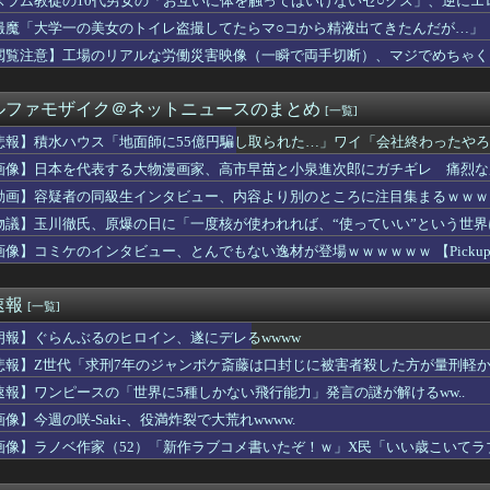
スラム教徒の10代男女の「お互いに体を触ってはいけないセ○クス」、逆にエ
ＮＨＫ払ってない人がフルボッコだった。それを見て...
撮魔「大学一の美女のトイレ盗撮してたらマ○コから精液出てきたんだが…」
、寂しさに耐えかねて猫カフェに行った結果ww
してる私。彼氏にキスしていたらいないはずの彼の嫁がいた。
閲覧注意】工場のリアルな労働災害映像（一瞬で両手切断）、マジでめちゃく
ーン、ガチでヤバくなるぞ・・・・・
僕は本を読まない。好きなアニメはドラゴンボール」【海外の反応】
ルファモザイク＠ネットニュースのまとめ
[一覧]
ル東雲うみ、水着が食い込んだ横尻がHすぎる
投下の背景こそ反省が必要だ」と主張
悲報】積水ハウス「地面師に55億円騙し取られた…」ワイ「会社終わったや
平和を願う式典なのに防弾ガラスと防弾バッグSP」安倍元首相の悲...
画像】日本を代表する大物漫画家、高市早苗と小泉進次郎にガチギレ 痛烈な
の小売でPS5コーナーの撤退準備、はじまる
neSE、女子高生を追い詰めてしまう・・・
動画】容疑者の同級生インタビュー、内容より別のところに注目集まるｗｗｗ
しちゃったぁ…あたしまだJCだよー(ﾊﾟｼｬｰ」
物議】玉川徹氏、原爆の日に「一度核が使われれば、“使っていい”という世
い人の特徴
画像】コミケのインタビュー、とんでもない逸材が登場ｗｗｗｗｗｗ 【Pickup07
国が熊本被災地に水を支援 ⇒ トイレの水にｗｗｗｗｗｗｗ
き
れたんだけど大学までの学費を考えると3人目は厳しい。赤ちゃんの...
速報
[一覧]
嘩 ガチでヤバい……
被害女性「バウムクーヘン売ったりTikTokライブしててムカつ...
朗報】ぐらんぶるのヒロイン、遂にデレるwwww
ライザちゃん、明らかにおっぱいを触られてる
悲報】Z世代「求刑7年のジャンポケ斎藤は口封じに被害者殺した方が量刑軽か
アイスとコラボするポケモンをください」ポケモン公式「しょうがね...
策として18時から4試合深夜までやれば涼しいまま試合出来るじゃ...
速報】ワンピースの「世界に5種しかない飛行能力」発言の謎が解けるww..
FA会長にさえ2002年W杯で韓国が審判を買収していたと思わ...
像】今週の咲-Saki-、役満炸裂で大荒れwwww.
のチアさん、優勝レベルが発見されてしまうｗｗｗｗｗｗｗ
画像】ラノベ作家（52）「新作ラブコメ書いたぞ！ｗ」X民「いい歳こいて
、Tiffanyの婚約指輪を貰いました。結婚しました。弱男息...
れｗと話題に
ラスレ 誰？ってなるのもたまにあるよな
ース級の財務官僚・一松旬氏が“異例転出”へ 官邸幹部「協力的で...