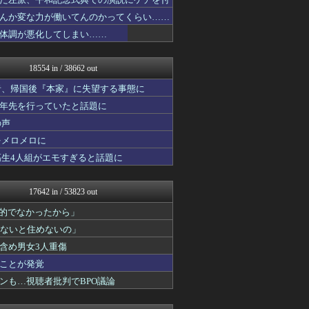
アニメつぶやき速報‼︎
もえるあじあ(･∀･)
んか変な力が働いてんのかってくらい……
VIPPER速報
体調が悪化してしまい……
ラビット速報
U-1 NEWS.
なんJ PRIDE
18554 in / 38662 out
アニゲー速報
ガジェット2ch
者、帰国後『本家』に失望する事態に
異世界転生まとめ速報
十年先を行っていたと話題に
mashlife通信
の声
BIPブログ
なんじぇいスタジアム＠なん...
をメロメロに
【サッカー まとめ】サカラ...
高生4人組がエモすぎると話題に
修羅ママ速報
にゅーすアルー！
ポッカキット
17642 in / 53823 out
ゴールデンタイムズ
鬼女はみた -修羅場・恋愛...
力的でなかったから」
おうち速報
わないと住めないの」
政経ワロスまとめニュース♪
含め男女3人重傷
HANO-K
子育てちゃんねる
ことが発覚
不思議.net - 5ch...
ンも…視聴者批判でBPO議論
筋肉速報
えっ!?またここのサイト?