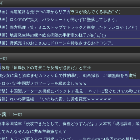
版初週売上、Switch2版「21965本」Switch版...
覧]
で第2試合は13:30プレイボールや！」
動画】高速道路を走行中の車からリアガラスが飛んでくる事故(ﾟoﾟ)
未遂で入院したらしいと聞いた。一晩中眠れずに心配したのに連絡が...
、殺されることに怯え始めるwwwwwwwww
動画】ロシアの空挺兵、パラシュートが開かずに墜落してしまう。
Kさん、あまりにも発育が良すぎるwwwwwwww
動画】両方馬鹿（笑）ミニストップでトラックと衝突したドラレコが（ノ∇`）
プで会う約束してた相手にこの返信送ったらブロックされたんやが
動画】地震発生時の熊本総合病院の手術室の様子が(((ﾟДﾟ)))
曲『好きish』MV 800万再生突破キタ━━(((ﾟ∀ﾟ...
クオーケストラ、ゲーム音楽をやらないとガラガラになり終わる・・...
動画】野菜売りのおじさんにドローンを特攻させるおそロシア。
車が電柱に衝突「居眠りをしてしまった」同乗していた県議を含め男...
ムおじさん、禿げるｗｗｗｗ
[一覧]
国政府「原爆投下の背景こそ反省が必要だ」と主張
5歳少女に薬と酒飲ませカラオケ店で性的暴行、動画撮影 54歳無職を再逮捕 
ーロッパが中国製メガソーラーを締め出しｗｗｗ
衝撃】中国製ルーター20機種にバックドア発見！ ネットに繋ぐだけで35秒ご
速報】れいわ新選組、「いのちの党」に党名変更ｗｗｗｗｗｗ
主義！
[一覧]
日本帝国陸軍「侵攻できたとして、食糧どうすんだよ」大本営「現地調達」陸
んでみんなそんなに共産主義嫌なん？
悲報】トランプ肝入りの「戦艦トランプ」、一隻作るのに4兆円かかる模様www