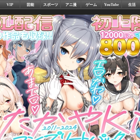
VIP
芸能
スポーツ
アニ漫
ゲーム
YouTube
生活