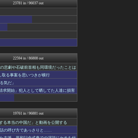
23781 in / 96037 out
資格ちゃんねる
PCパーツまとめ
明日は何を食べようか
ああ言えばForYou
ゲーム実況者速報＠YouT...
乃木通 乃木坂46櫻坂46...
ウマ娘うまぴょい速報
コンテンツ・声優 | ラブ...
哲学ニュースnwk
アルファルファモザイク＠ネ...
22594 in / 86808 out
みそパンNEWS
VTuberNews
相の悲劇や石破前首相も同環境だったことは
けおけお速報
し取る事案を思いつきが横行
韓国ニュース反応まとめ
る気だ」
ニチカン！
お～い！お宝
示請求開始」犯人として晒してた人達に損害
カンダタ速報
乃木坂46まとめ 乃木りん...
素敵な鬼女様
ガンダムブログ（情報戦仕様...
19761 in / 96881 out
国難にあってもの申す！！
軍事・ミリタリー速報☆彡
紹介する本当の中国だ」と動画を公開する
もきゅ速(*´ω`*)人(...
話の呼び方であっさりと……
理想ちゃんねる
た左派、平和記念式典での演説にケチを付