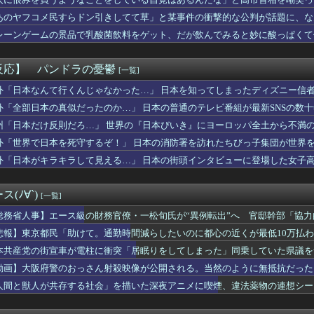
 感想：スナフキンみたいな孤高の存在になりきれないペンペンねこ...
るも……
でトップ当選の河合ゆうすけ市議、埼玉知事選（来年８月）に立候補...
あのヤフコメ民すらドン引きしてて草」と某事件の衝撃的な公判が話題に、な
ロに福田組が出ます！」→爆死 ちいかわの監督「原作に忠実に」→...
レーンゲームの景品で乳酸菌飲料をゲット、だが飲んでみると妙に酸っぱくて
んの作者さん、泣いてしまう😭 （※画像あり）
察動画にケチを付けたタレント、「正体バレバレよな」と黒電話の呼...
スのラスボスさん、世界を創造した最初の20人の王の武器を召喚で...
反応】 パンドラの憂鬱
[一覧]
るのヒロイン、遂にデレるwwww
りウォーターサーバー置いた方がよくね？
外「日本なんて行くんじゃなかった…」 日本を知ってしまったディズニー信
だがノートpcってどれくらいの買えばいい?
外「全部日本の真似だったのか…」 日本の普通のテレビ番組が最新SNSの数
(32)、自分のシコポイントに気がつくwwwwwww
州「日本だけ反則だろ…」 世界の『日本びいき』にヨーロッパ全土から不満
(31)のベッドシーン、エロすぎるwwwwwww
s.740 岡本カズops.742
外「世界で日本を死守するぞ！」 日本の消防署を訪れたちびっ子集団が世界
田が暑さ対策でユニ一新 ボタン廃止でTシャツ素材wwwwwww...
外「日本がキラキラして見える…」 日本の街頭インタビューに登場した女子
男を好きになって、２人で行動しようとしたが。Ｂ太「俺を置いてく...
世界に売るものがなさすぎて史上初めて韓国台湾に輸出額抜かされ置...
凄いボーイッシュ女子、ボーイッシュがどうでも良くなる ”おっぱ...
(ﾉ∀`)
[一覧]
最新話、ヤバすぎる
で偶然見かけた義弟嫁。夫に何気なくその話しただけなのに、そこか...
総務省人事】エース級の財務官僚・一松旬氏が“異例転出”へ 官邸幹部「協
が私の双子の妹が彼氏とデートしてる盗み撮り画像を見せて「あとは...
悲報】東京都民「助けて。通勤時間減らしたいのに都心の近くが最低10万払
「警察官が発砲し“刃物男”死亡！」 → ネットで拡散された現場...
本共産党の街宣車が電柱に衝突「居眠りをしてしまった」同乗していた県議を
天堂」のパッケージ版売上38.5%維持に衝撃！海外ファン「カー...
オイのときある。アイロンあてたときにむせ込むほどにクッッッサ！...
動画】大阪府警のおっさん射殺映像が公開される。当然のように無抵抗だった
ット女さん、寿司屋で満喫してしまうｗｗｗｗｗｗｗｗｗｗ
人間と獣人が共存する社会」を描いた深夜アニメに喫煙、違法薬物の連想シー
小力 西口DXプロレス8月大会でリング復帰 対戦相手はクロちゃ...
い陽キャ女さん、自らのムホホなお乳を見せびらかしてしまうｗｗｗ...