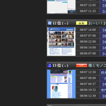
08/07 13:16
【朗報】ワンピー
08/07 12:05
08/07 13:16
パワプロクンポケ
【
08/07 13:15
モンローウォー
08/07 11:35
【
08/07 13:15
私は22歳の時に
08/07 13:15
氷山の一角ニダ！
08/07 13:15
同僚の美人に土下
12 位 (→)
お～い！
08/07 13:14
【画像】最近のJ
08/07 14:00
【
08/07 13:14
メッシが守備を
08/07 13:12
【悲報】秋田さん、な
08/07 07:00
【
08/07 13:12
実質消費支出は7
08/06 22:00
【
08/07 13:12
嫁の浮気を確信し
08/06 14:00
08/07 13:11
【画像】磯山さや
【
08/07 13:10
中国、止められな
08/06 07:00
【
08/07 13:09
三児のパパ『父
08/07 13:09
【画像あり】ギャ
08/07 13:09
15歳少女に薬と
13 位 (→)
働くモノニ
08/07 13:09
【大阪】建設会社の
08/07 12:50
積
08/07 13:09
【ソロライブ】
08/07 13:08
【動画】サヨク「
08/07 08:00
「
08/07 13:07
新庄監督の“再就
08/07 00:57
【
08/07 13:06
伯母の葬儀中、祖
08/06 19:52
専
08/07 13:05
【画像】ABCテ
08/07 13:05
【悲報】有名漫
08/06 12:39
【
08/07 13:05
コンビニバイト
08/07 13:05
【悲報】女性イ