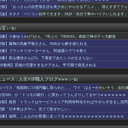
スでいきなり登場した「ゴムゴムの魔神」最有力考察が提示される！...
ット×#スポニチ コラボグッズ発売決定！
悲報】「おっさんの自堕落生活を美少女にやらせるアニメ」、増えすぎてフェ
ク戸崎騎手とのコンビ復活でローズSへ 他
討論】オタク「パソコン自作できます」DQN「自分で車やバイクいじれます」
でき婚した。従姉妹は『デキ婚＝貧乏底辺』と認識があるみたいで、...
 〜 【聯合ニュース】 韓国サッカー協会 2011～12年に国...
座して必死に頼んだらこうなるwww
お宝
[一覧]
Kダンス部、胸の迫力がすごい💃
画像】小倉ゆうか(27)さん、7年ぶり『FRIDAY』表紙で神ボディ大解放
するだけで海外で話題に（海外の反応）
ぜかUAEから目をつけられ2,000,000,000,00...
朗報】爆胸の気象予報士さん、NHKから解き放たれる
カ月連続のマイナス、前年同月比3.3%減－6月
画像】ブランチリポーターさん、阿波踊りでワキ祭り
たが敢えて「1ヶ月間」嫁を泳がせた。すると嫁の不倫がトンデモな...
かのガチで柔らかそうなお乳wwwwwww
画像】影山優佳さん(25)、下着姿であたシコが止まらない
いEV製造 売れず在庫山積み「売れたこと」にして補助金を騙し取...
GIF動画】宮城の可愛すぎるチアさん、甲子園で発見される
さんな、動画編集で食っていこうと思うんだ』→結果
ル「男の人って、こういうの見ると興奮するんだよね笑❤」ﾊﾟｼｬ
酒飲ませカラオケ店で性的暴行、動画撮影 54歳無職を再逮捕 動...
ュース : 人生VIP職人ブログwww
[一覧]
従業員(79)、同僚(52)の言葉遣いが悪いという理由でクビ...
水ハウス「地面師に55億円騙し取られた…」 ワイ「はえーかわいそう…会社
甲斐田晴：初ワンマンライブ「足跡」が凄すぎる！千客万来の熱狂
中国人民と連帯して戦おー！」…ネット「正体隠さなくなったなぁ」...
住信SBI」が「ドコモの銀行」に変わってうんざりしてるやつｗｗｗｗｗｗｗ
職先”に挙がるまさかの球団 采配に賛否もチームのテコ入れ役にう...
有能】政府「トラックはサービスエリア利用有料化すればサボらず走るし流問
母を怖い形相で見下ろす伯母の姿が見えた。それを兄に話したら「ば...
門家「日本車はダサい、見てて恥ずかしい」
レビの女子アナさん、在京局よりレベルが高くなってしまうｗｗｗｗ...
画家「体重の減少が止まりません」→ファンから心配の声
画像】福岡、こんなのが普通に走ってるｗｗｗｗｗｗｗｗｗｗｗｗｗｗｗｗ
中に注意したヤンキーに殴られたったw
ンフルエンサー、ライブ配信中に自殺 ⇒！