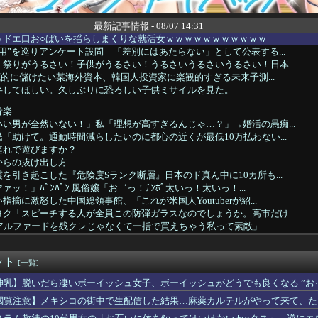
最新記事情報 - 08/07 14:31
うドエ口お○ぱいを揺らしまくりな就活女ｗｗｗｗｗｗｗｗｗｗｗ
用”を巡りアンケート設問 「差別にはあたらない」として公表する...
祭りがうるさい！子供がうるさい！うるさいうるさいうるさい！日本...
徹底的に儲けたい某海外資本、韓国人投資家に楽観的すぎる未来予測...
弁してほしい。久しぶりに恐ろしい子供ミサイルを見た。
音楽
い男が全然いない！」私「理想が高すぎるんじゃ…？」→婚活の愚痴...
「助けて。通勤時間減らしたいのに都心の近くが最低10万払わない...
連れで遊びますか？
からの抜け出し方
を引き起こした『危険度Sランク断層』日本のド真ん中に10カ所も...
ッ！」ﾊﾟﾝﾊﾟﾝ 風俗嬢「お゛っ！ﾁﾝﾎﾟ太いっ！太いっ！...
摘に激怒した中国総領事館、「これが米国人Youtuberが紹...
ク「スピーチする人が全員この防弾ガラスなのでしょうか。高市だけ...
でアルファードを残クレじゃなくて一括で買えちゃう私って素敵」
て色盲なんでしょ。よく２人目まで作ったわね。子供が可哀相だと ...
ん、浴衣が似合いすぎる！！！【乃木坂46】
ット
爆被害者の立場で同情を買おうとするのを止めろ」
[一覧]
派になっていそうなことpart２
神乳】脱いだら凄いボーイッシュ女子、ボーイッシュがどうでも良くなる ”おっ
ズ「Youtubeの10分動画を倍速で見るぞ！効率効率ゥー！...
閲覧注意】メキシコの街中で生配信した結果…麻薬カルテルがやって来て、た
くなり自宅療養中。一週間前、階下に明るい家族が引越してきてから...
扱ってきたけど嫁には超えゃいけない一線があるように思う。その緊...