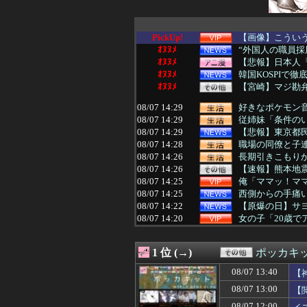
PickUp!
【画像】こうい
ｵﾇﾇﾒ
“外国人の職員採
ｵﾇﾇﾒ
【悲報】日本人「
ｵﾇﾇﾒ
韓国KOSPIで
ｵﾇﾇﾒ
【宮崎】マジ勘
08/07 14:29
好きなポケモン
08/07 14:29
従姉妹「条件のい
08/07 14:29
【悲報】東京都民
08/07 14:28
職場の同僚と子
08/07 14:26
長期引きこもり
08/07 14:26
【速報】熊本地震
08/07 14:25
俺「ママッ！ママァ
08/07 14:25
西側からの手痛い指
08/07 14:22
【原爆の日】サヨ
08/07 14:20
女の子「20歳
08/07 14:20
兄嫁に「旦那さん
08/07 14:19
久保史緒里ちゃ
1 位 (→)
ポッカキ
08/07 14:19
中国「日本は原
08/07 14:18
10年後には多数
08/07 13:40
【
08/07 14:18
【悲報】最近のキッ
08/07 13:00
【
08/07 14:18
体を壊して働けな
08/07 14:16
今まで彼女を雑に
08/07 12:00