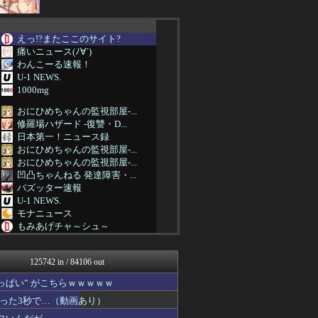
えっ!?またここのサイト?
痛いニュース(ﾉ∀`)
わんこーる速報！
U-1 NEWS.
1000mg
おにひめちゃんの監視部屋-...
修羅場ハザード -復讐・D...
日本第一！ニュース録
おにひめちゃんの監視部屋-...
おにひめちゃんの監視部屋-...
凹凸ちゃんねる 発達障害・...
バズッター速報
U-1 NEWS.
モナニュース
もみあげチャ～シュ～
おにひめちゃんの監視部屋-...
坂道情報通～乃木坂46まと...
125742 in / 84106 out
まとめたニュース
おにひめちゃんの監視部屋-...
ぱい” がこちらｗｗｗｗｗ
アニはつ -アニメ発信場-
った3秒で…（動画あり）
おにひめちゃんの監視部屋-...
おにひめちゃんの監視部屋-...