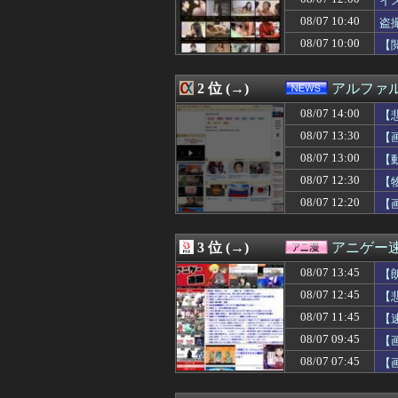
イ
08/07 14:15
まとめ見てたら、
08/07 10:40
盗
08/07 14:15
ペットロスワイ
08/07 10:00
08/07 14:12
彼氏の家で不倫
【
08/07 14:12
【警告】住宅ロ
08/07 14:11
イチローさん「
2 位 (→)
アルファ
08/07 14:10
【画像】グラド
08/07 14:10
中国政府「原爆
08/07 14:00
【
08/07 14:10
【速報】パさん「
08/07 13:30
【
08/07 14:09
【悲報】アメリカ
08/07 14:09
【画像】iPho
08/07 13:00
【
08/07 14:09
【画像】JC「妊娠
08/07 12:30
【
08/07 14:08
ナンパされやす
08/07 12:20
【
08/07 14:07
【ニュース】 韓
08/07 14:07
程々に強くて好
08/07 14:06
先月2人目が生ま
3 位 (→)
アニゲー
08/07 14:06
【動画】デブの喧
08/07 14:05
ジャンポケ斉藤の
08/07 13:45
【
08/07 14:05
【画像】このAI
08/07 12:45
【
08/07 14:05
【画像】ロッテ「
08/07 14:05
08/07 11:45
高校野球の暑さ対
【
08/07 14:05
韓国人「悲報：FI
08/07 09:45
【画
08/07 14:05
【画像】甲子園
08/07 07:45
【
08/07 14:03
巨乳女さん「この度
た
08/07 14:02
スパロボの顔グ
08/07 14:01
【総務省人事】エ