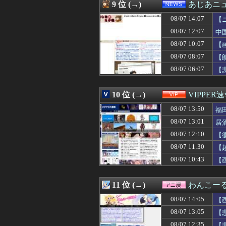
08/07 13:33
うつ病経験者の
9 位 (→)
あじあニ
08/07 13:33
【おすすめ漫画
08/07 14:07
08/07 13:31
【悲報】東京都民
【
08/07 13:31
冷蔵庫へ入れた
08/07 12:07
中
08/07 13:31
【悲報】キンコ
08/07 10:07
【
08/07 13:31
【画像】女性声
08/07 13:31
【ウマ娘】普通
08/07 08:07
【
08/07 13:30
ゲーフリ渾身の
08/07 06:07
【
08/07 13:30
『ソニックレーシ
08/07 13:30
◆日本代表◆キリン
08/07 13:30
【悲報】高野連「
10 位 (→)
VIPPER
08/07 13:30
【画像】「まん
08/07 13:50
福
08/07 13:30
【画像】日本を代
08/07 13:29
トメ「この子は義
08/07 13:01
居
08/07 13:29
【甲子園】青森山
08/07 12:10
【
08/07 13:29
【朗報】ぐらん
08/07 13:29
08/07 11:30
共産党「これは酷
【
08/07 13:27
ニコニコ出身者が
08/07 10:43
【
08/07 13:25
【悲報】ちんぽに
08/07 13:22
海外「新キャラ
08/07 13:20
【緊急】明日「銀だ
11 位 (→)
わんこー
08/07 13:20
【悲報】村上宗隆さ
08/07 14:05
【
08/07 13:20
韓国の人気コーヒ
08/07 13:19
失敗顔の乃木坂ち
08/07 13:05
【
08/07 13:19
外人、スクエニ
08/07 12:35
【