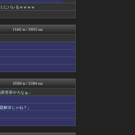
なんJ PRIDE
ゴールデンタイムズ
ミにバレるｗｗｗｗ
ハロン棒ch
鬼女の宅配便 - 修羅場・...
反日愚国 恨寓瘻
まとめCUP
11441 in / 33935 out
アナ速‐女子アナ画像速報
わーすぽ 海外の反応
NEWSまとめもりー｜2c...
かせまと！
浮気ちゃんねる
BIPブログ
おーるじゃんる
ぶる速-VIP
なんJミュージアム
保守速報
10584 in / 53384 out
コノユビニュース｜みんなの...
滅茶苦茶やろなぁ」
トレンドの通り道
モナニュース
なんじぇいスタジアム＠なん...
題解決じゃね？」
修羅場ライフ速報
女子アナお宝画像速報－5c...
わんこーる速報！
ふぇー速
不思議.net - 5ch...