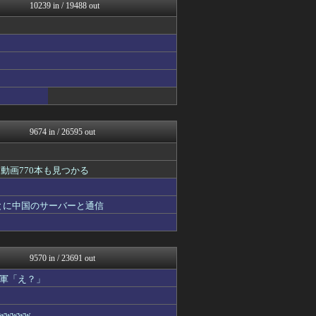
げぇ速
10239 in / 19488 out
ツバメ速報＠ヤクルトスワロ...
修羅の華-家庭・生活まとめ
watch＠２ちゃんねる
いたしん！
Zチャンネル＠VIP
AKB48タイムズ（AKB...
mutyunのゲーム+αブ...
痛いニュース(ﾉ∀`)
なんJ PRIDE
9674 in / 26595 out
動画770本も見つかる
とに中国のサーバーと通信
9570 in / 23691 out
軍「え？」
wwww