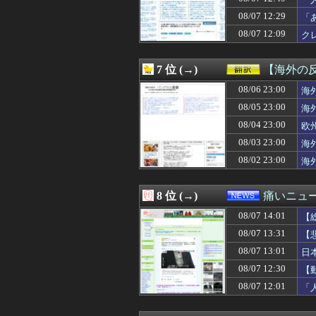
08/07 13:51
ヤニねこ 第6話
け
08/07 13:51
歴代最多得票記録
08/07 12:29
「
08/07 13:50
福田雄一「新ケロ
08/07 12:09
ク
08/07 13:50
【悲報】みいちゃ
08/07 13:49
高市首相の熊本視
08/07 13:46
【朗報】ワンピー
7 位 (→)
【海外の
08/07 13:45
【朗報】ぐらんぶ
08/07 13:43
08/06 23:00
下手に水買うよ
海
08/07 13:43
エロゲやりたいん
08/05 23:00
海
08/07 13:41
【画像】佐倉綾音
08/04 23:00
欧
08/07 13:41
【朗報】山田涼介
08/07 13:41
【悲報】吉田マサop
08/03 23:00
海
08/07 13:40
【甲子園】青森山
08/02 23:00
海
08/07 13:40
同じサークルのＡ
08/07 13:40
経済大国の日本、
08/07 13:40
【神乳】脱いだら
8 位 (→)
痛いニュース
08/07 13:39
ぐらんぶる原作
08/07 14:01
08/07 13:39
いつものスーパー
【
08/07 13:39
保育園のママさん
08/07 13:31
【
08/07 13:38
【大阪】マスコミ
08/07 13:01
日
08/07 13:37
【GAME】「任
08/07 13:35
給食着はすごいニ
08/07 12:30
【
08/07 13:35
【画像】爆胸ニ
08/07 12:01
「
08/07 13:34
【プロレス】長州
08/07 13:33
【ｼｺ画像】エ口