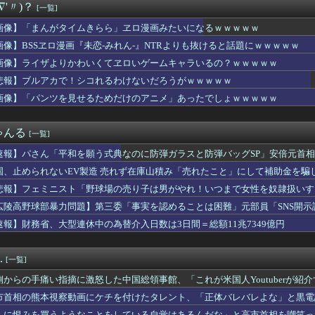
∇'〃)？
[一覧]
暑熱対策で第2試合は13:30プレイボールや！」
なに？
画像】「まんがタイムきらら」ヱロ漫画みたいになるｗｗｗｗｗ
野家のステーキ定食1500円、ガチで美味そうｗｗｗ
画像】BSSヱロ漫画『未恋-みれん-』NTRよりも抜けると話題にｗｗｗｗｗ
HUNTER×HUNTER』のキメラアント編で号泣
ん、今回の老人会RUSTは面白くならなそう…
画像】ライザよりかわいくてヱロいゲームキャラいるの？ｗｗｗｗｗ
はり妖艶、大変なことになってるって...
悲報】ブルアカで！シコれるわけないだろうがｗｗｗｗｗ
ンコラボ、『なりきり！からあげクンぬいぐるみ』などの追加グッズ...
画像】「パンツを見せるためだけのアニメ」あったでしょｗｗｗｗｗ
】瑠璃乃とみおんのメスガキ対決【蓮ノ空】
同意があったんです。本当です。信じて下さい」 ←何でこの主張が...
ス「地面師に55億円騙し取られた…」ワイ「会社終わったやろなぁ...
ゃんる
[一覧]
あげる」少女を公園内に誘い込みわいせつか男を逮捕。小学生2人に...
ヴィちゃん、3Dライブ「人間燦歌」開催決定！ゲスト8名も発表『...
速報】パさん「平和を願う式典なのに防弾ガラスと防弾バッグSP」安倍元首
イダーに使ったの勿体ないよね選手権」グランプリは仮面ライダーシ...
れる
国、止められないEV製造 売れず在庫山積み「売れたこと」にして補助金を騙
張が再燃…イランのドローン攻撃に米軍が迎撃、クウェートも迎撃」...
井上尚弥が初めて“人間”に見えた」
悲報】フェミニスト「野球場の売り子は男がやれ！いつまで女性を奴隷扱いす
か(27)さん、7年ぶり『FRIDAY』表紙で神ボディ大解放
広陵高野球部暴力問題】第三委「事実を認めることは困難」元部員「SNS開
言っても引かれないアニメ
償請求訴訟を起こす方針
速報】財務省、大型連休中の為替介入日数は3日間＝総額11兆7349億円
月のノーバン始球式動画、13万再生wwwwwwwwww
で知らない女に蹴られた！」私「何したの？」→事情を聞いた家族全...
スタム】量産機にこそ武装は沢山つけてほしいよね
.
[一覧]
…小渕優子氏の主張に「さっさと離党すればいいのに」SNSで逆風...
の麻薬カルテルのリーダーの情報提供で報奨金約39億円！
側からの手痛い指摘に激怒した中国総領事館、「これが米国人Youtuberが
爆乳現役女子大生、水着グラビアの破壊力がヤバイwwwwwwww...
……
市首相の熊本視察動画にケチを付けたタレント、「正体バレバレよな」と黒電
ホーテ姫路広畑店の露店で販売された｢うなぎのかば焼き｣で食中毒...
人に恨みを買うようなことをしている自覚はあるんだな」と高市首相を嘲笑っ