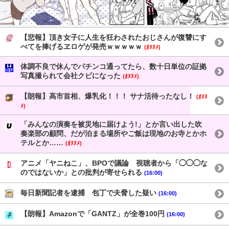
【悲報】頂き女子に人生を狂わされたおじさんが復讐にす
べてを捧げるヱロゲが発売ｗｗｗｗｗ
(ｵﾇﾇﾒ)
体調不良で休んでパチンコ通ってたら、数十日単位の証拠
写真撮られて会社クビになった
(ｵﾇﾇﾒ)
【朗報】高市首相、爆乳化！！！ サナ活待ったなし！
(ｵﾇﾇ
ﾒ)
「みんなの演奏を被災地に届けよう!」とか言い出した吹
奏楽部の顧問、だが泊まる場所やご飯は現地のお寺とかホ
テルとか……
(ｵﾇﾇﾒ)
アニメ「ヤニねこ」、BPOで議論 視聴者から「◯◯◯な
のではないか」との批判が寄せられる
(16:00)
毎日新聞記者を逮捕 包丁で夫脅した疑い
(16:00)
【朗報】Amazonで「GANTZ」が全巻100円
(16:00)