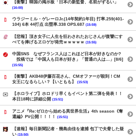
【衝撃】韓国の掲示板「日本の新監督、名前がずるい」
(16:00)
ウラジーミル・ゲレーロJr.(14年契約1年目) 打率.259(401-
104) 6本 44打点 出塁率.338 OPS.687
(15:59)
【悲報】頂き女子に人生を狂わされたおじさんが復讐にす
べてを捧げるヱロゲが発売ｗｗｗｗｗ
(15:55)
中国SNS なぜフランス人はこれほど日本が好きなのか?
投稿では「中国人も日本が好き」「普通の人は…」[8/6]
(15:55)
【衝撃】AKB48伊藤百花さん、CMオファーが殺到！CM
女王になるらしい？【いともも】
(15:53)
【ホロライブ】ホロドリ早くもイベント第二弾を発表！！
本日18時に詳細公開
(15:51)
アニメ『Re:ゼロから始める異世界生活』4th season《奪
還編》PV公開！！！！
(15:51)
【速報】毎日新聞記者・幾島由佳を逮捕 包丁で夫脅した疑
い
(15:50)