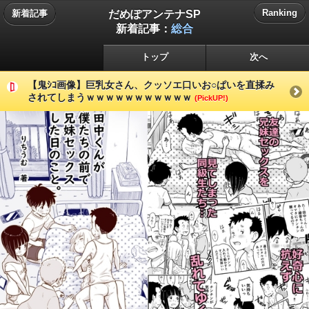
だめぽアンテナSP
Ranking
新着記事
新着記事：
総合
トップ
次へ
【鬼ｼｺ画像】巨乳女さん、クッソエ口いお○ぱいを直揉み
されてしまうｗｗｗｗｗｗｗｗｗｗｗ
(PickUP!)