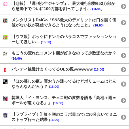
【悲報】『週刊少年ジャンプ』、最大発行部数653万部か
ら急降下でついに100万部を割ってしまう…
(16:00)
メンタリストDaiGo「SNS最大のデメリットは口を開く価
値がない奴が発信できるようになったこと」
(16:00)
【ウマ娘】ポッケにドンキのペラコスでファッションショ
ーしてほしい…
(16:00)
もこうの荒れたコメント欄が好きなのって少数派なのか？
(16:00)
パンティ線透けまくってるOLの尻wwwwww
(16:00)
『ほの暮しの庭』買おうか迷ってるけどボリュームはどん
なもんなんだろう？
(16:00)
韓国人「イ・ヨンス、チェコ戦の変数を語る『高地＋雨＝
ボールが速くなる』」
(16:00)
【ラブライブ！】虹ヶ咲のコラボ目当てに30分歩いてミニ
ストップ行った結果
(16:00)