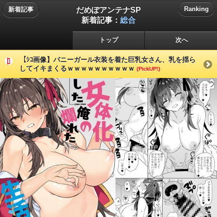
だめぽアンテナSP
Ranking
新着記事
新着記事：
総合
トップ
次へ
【ｼｺ画像】バニーガール衣装を着た巨乳女さん、乳を揺ら
してイキまくるｗｗｗｗｗｗｗｗｗｗ
(PickUP!)