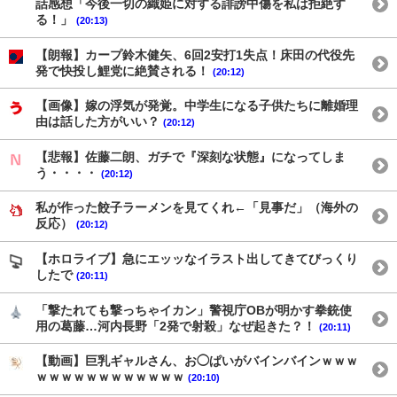
話感想「今後一切の織姫に対する誹謗中傷を私は拒絶す
る！」
(20:13)
【朗報】カープ鈴木健矢、6回2安打1失点！床田の代役先
発で快投し鯉党に絶賛される！
(20:12)
【画像】嫁の浮気が発覚。中学生になる子供たちに離婚理
由は話した方がいい？
(20:12)
【悲報】佐藤二朗、ガチで『深刻な状態』になってしま
う・・・・
(20:12)
私が作った餃子ラーメンを見てくれ←「見事だ」（海外の
反応）
(20:12)
【ホロライブ】急にエッッなイラスト出してきてびっくり
したで
(20:11)
「撃たれても撃っちゃイカン」警視庁OBが明かす拳銃使
用の葛藤…河内長野「2発で射殺」なぜ起きた？！
(20:11)
【動画】巨乳ギャルさん、お◯ぱいがバインバインｗｗｗ
ｗｗｗｗｗｗｗｗｗｗｗｗ
(20:10)