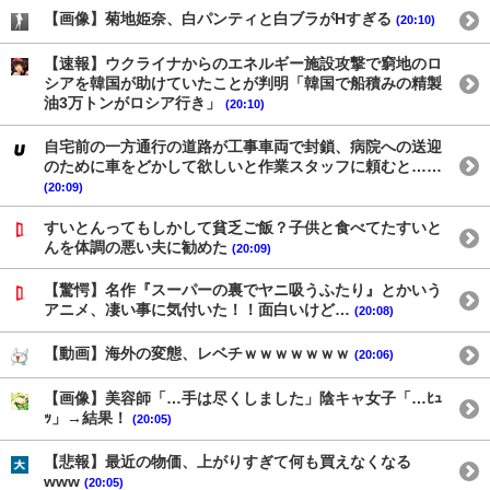
【画像】菊地姫奈、白パンティと白ブラがHすぎる
(20:10)
【速報】ウクライナからのエネルギー施設攻撃で窮地のロ
シアを韓国が助けていたことが判明「韓国で船積みの精製
油3万トンがロシア行き」
(20:10)
自宅前の一方通行の道路が工事車両で封鎖、病院への送迎
のために車をどかして欲しいと作業スタッフに頼むと……
(20:09)
すいとんってもしかして貧乏ご飯？子供と食べてたすいと
んを体調の悪い夫に勧めた
(20:09)
【驚愕】名作『スーパーの裏でヤニ吸うふたり』とかいう
アニメ、凄い事に気付いた！！面白いけど…
(20:08)
【動画】海外の変態、レベチｗｗｗｗｗｗｗ
(20:06)
【画像】美容師「…手は尽くしました」陰キャ女子「…ﾋｭ
ｯ」→結果！
(20:05)
【悲報】最近の物価、上がりすぎて何も買えなくなる
www
(20:05)