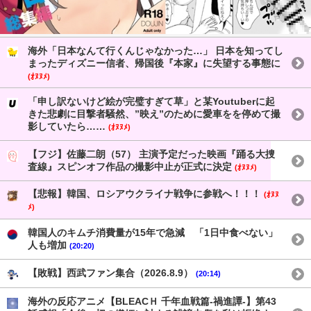
海外「日本なんて行くんじゃなかった…」 日本を知ってし
まったディズニー信者、帰国後『本家』に失望する事態に
(ｵﾇﾇﾒ)
「申し訳ないけど絵が完璧すぎて草」と某Youtuberに起
きた悲劇に目撃者騒然、”映え”のために愛車をを停めて撮
影していたら……
(ｵﾇﾇﾒ)
【フジ】佐藤二朗（57） 主演予定だった映画『踊る大捜
査線』スピンオフ作品の撮影中止が正式に決定
(ｵﾇﾇﾒ)
【悲報】韓国、ロシアウクライナ戦争に参戦へ！！！
(ｵﾇﾇ
ﾒ)
韓国人のキムチ消費量が15年で急減 「1日中食べない」
人も増加
(20:20)
【敗戦】西武ファン集合（2026.8.9）
(20:14)
海外の反応アニメ【BLEACＨ 千年血戦篇-禍進譚-】第43