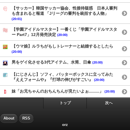
【サッカー】韓国サッカー協会、性接待疑惑 日本人審判
も含まれると報道 「Jリーグの審判を統括する人物」
(20:01)
【学園アイドルマスター】一番くじ「学園アイドルマスタ
ー Part7」12月発売決定
(20:00)
【ウマ娘】ルラちがもしトレーナーと結婚するとしたら
(20:00)
男をゲイ化させる3代アイテム、水筒、日傘
(20:00)
【にじさんじ】ソフィ、バッターボックスに立ってみた
『ええフォームや』『打球の伸びがすごい』
(20:00)
妹「お兄ちゃんのおちんちんが見たいよぉ.........」
(20:00)
トップ
次へ
About
RSS
orz