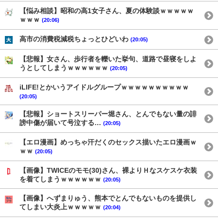
【悩み相談】昭和の高1女子さん、夏の体験談ｗｗｗｗｗ
ｗｗｗ
(20:06)
高市の消費税減税ちょっとひどいわ
(20:05)
【悲報】女さん、歩行者を轢いた挙句、道路で昼寝をしよ
うとしてしまうｗｗｗｗｗｗ
(20:05)
iLIFE!とかいうアイドルグループｗｗｗｗｗｗｗｗｗｗ
(20:05)
【悲報】ショートスリーパー堀さん、とんでもない量の誹
謗中傷が届いて号泣する…
(20:05)
【エロ漫画】めっちゃ汗だくのセックス描いたエロ漫画ｗ
ｗｗ
(20:05)
【画像】TWICEのモモ(30)さん、裸よりＨなスケスケ衣装
を着てしまうｗｗｗｗｗｗ
(20:05)
【画像】へずまりゅう、熊本でとんでもないものを提供し
てしまい大炎上ｗｗｗｗｗ
(20:04)