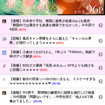
【速報】日本赤十字社、韓国に超希少血液Jr(a-)を提供
「韓国内では適合する血液を確保できなかった」※今回で
4回目
(ｵﾇﾇﾒ)
【悲報】風呂キャン界隈をさらに超えた「キャンセル界
隈」が流行ってしまうｗｗｗｗ
(ｵﾇﾇﾒ)
【画像】小倉ゆうか(27)さん、7年ぶり『FRIDAY』表紙で
神ボディ大解放
(ｵﾇﾇﾒ)
【画像】BSSヱロ漫画『未恋-みれん-』NTRよりも抜ける
と話題にｗｗｗｗｗ
(ｵﾇﾇﾒ)
【画像】栃木の田舎っぺJKの白い太もも、ドスケベすぎる
ｗｗｗwｗｗｗｗｗｗｗｗ❤
(20:10)
【速報】中2男子、野球部の練習中に頭部を強打しCT検査
→70代医師「問題ないです」→中学生死亡「他人のCT画
像みてました」
(20:10)