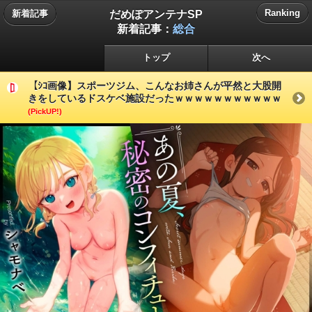
だめぽアンテナSP
Ranking
新着記事
新着記事：
総合
トップ
次へ
【ｼｺ画像】スポーツジム、こんなお姉さんが平然と大股開
きをしているドスケベ施設だったｗｗｗｗｗｗｗｗｗｗｗ
(PickUP!)