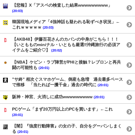
【悲報】X「アスペの検査した結果wwwwwwwww」
(20:03)
韓国現地メディア「4強神話も疑われる恥ずべき状況」←
これｗｗｗｗｗ
(20:03)
【AKB48】伊藤百花さんのカバンの中身がこちら！！！
【いともものminiナル・いともも厳選‼︎沖縄旅行の必須ア
イテムをご紹介♡】
(20:02)
【NBA】ケビン・ラブ陣営がPHIと接触？レブロンと再共
闘の可能性も
(20:01)
”サ終” 相次ぐスマホゲーム、倒産も急増 過去最多ペース
で推移 「当たれば一攫千金」過去の時代に
(20:01)
阪神・神宮、火消しに成功wwwwwwwww
(20:01)
PCゲーム「まず20万円以上のPCを買います」←これ
(20:01)
【闇】『強度行動障害』の女の子、自分をグーパンしまく
る
(20:01)