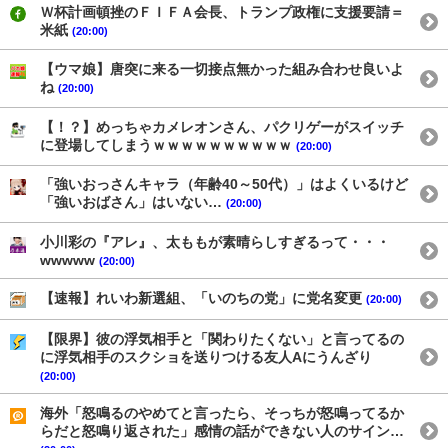
Ｗ杯計画頓挫のＦＩＦＡ会長、トランプ政権に支援要請＝
米紙
(20:00)
【ウマ娘】唐突に来る一切接点無かった組み合わせ良いよ
ね
(20:00)
【！？】めっちゃカメレオンさん、パクリゲーがスイッチ
に登場してしまうｗｗｗｗｗｗｗｗｗｗ
(20:00)
「強いおっさんキャラ（年齢40～50代）」はよくいるけど
「強いおばさん」はいない…
(20:00)
小川彩の『アレ』、太ももが素晴らしすぎるって・・・
wwwww
(20:00)
【速報】れいわ新選組、「いのちの党」に党名変更
(20:00)
【限界】彼の浮気相手と「関わりたくない」と言ってるの
に浮気相手のスクショを送りつける友人Aにうんざり
(20:00)
海外「怒鳴るのやめてと言ったら、そっちが怒鳴ってるか
らだと怒鳴り返された」感情の話ができない人のサイン…