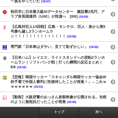
一員をやっていた
(19:57)
秋田市に日本最大級AIデータセンター 建設費2兆円、ア
ラブ首長国連邦（UAE）が投資へ [8/6]
(19:55)
【広島対巨人14回戦】広島・モンテロ、巨人・泉から第9
号勝ち越し2ランホームラ
ン！！！！！！！！！！！！！！
(19:55)
専門家「日本車はダサい、見てて恥ずかしい」
(19:52)
【日本ハム】レイエス、ライトスタンドへの逆転2ランホ
ームラン｜ソフトバンク戦｜打った瞬間の反応まとめ｜
8/6
(19:52)
【悲報】韓国サッカー「スキャンダル韓国サッカー協会W
杯予選で外国人審判に性接待したことが発覚！」←これｗ
ｗｗｗｗｗｗ
(19:51)
【動画】大阪府警のおっさん射殺映像が公開される。当然
のように無抵抗だったことが発覚
(19:50)
トップ
次へ