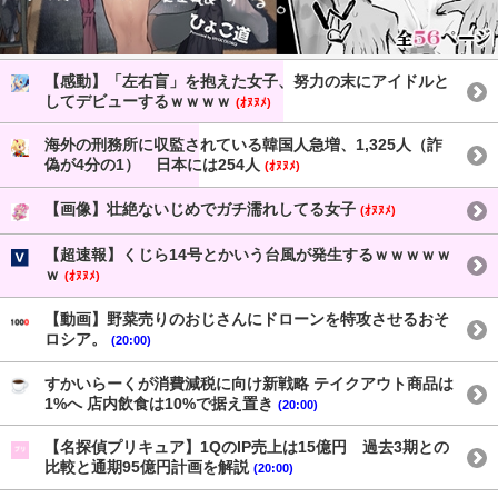
【感動】「左右盲」を抱えた女子、努力の末にアイドルと
してデビューするｗｗｗｗ
(ｵﾇﾇﾒ)
海外の刑務所に収監されている韓国人急増、1,325人（詐
偽が4分の1） 日本には254人
(ｵﾇﾇﾒ)
【画像】壮絶ないじめでガチ濡れしてる女子
(ｵﾇﾇﾒ)
【超速報】くじら14号とかいう台風が発生するｗｗｗｗｗ
ｗ
(ｵﾇﾇﾒ)
【動画】野菜売りのおじさんにドローンを特攻させるおそ
ロシア。
(20:00)
すかいらーくが消費減税に向け新戦略 テイクアウト商品は
1%へ 店内飲食は10%で据え置き
(20:00)
【名探偵プリキュア】1QのIP売上は15億円 過去3期との
比較と通期95億円計画を解説
(20:00)