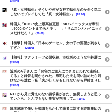
(20:00)
『真・女神転生』そういや何が女神で転生なのか全く気に
しないでプレイしてた『真・女神転生2』
(20:00)
韓国人「KOSPI史上最高値更新！SKハイニックスが牽引
し9000ポイントまであと少し」→「サムスンとハイニック
スだけだろ！」
(20:00)
【衝撃】韓国人「日本のゲーセン、女の子の要望が刺さり
すぎた」
(20:00)
【朗報】サクラミーツ公開収録、市役所のような年齢層に
(19:58)
近所のA子さんに「お宅のご主人につきまとわれて迷惑し
てる」と録音を聞かされた。帰宅した夫を問い詰めたら叫
びながら逃亡→私「夫が行くかもしれないから戸締まりし
(19:57)
NTTから見に覚えのない請求書がきた。無視しようと思っ
ていたら、とんでもない事実が判明して…
(19:57)
障者施設で働いた知識を活かして障者に対する詐欺集団の