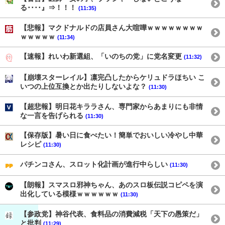
る････』⇒！！！
(11:35)
【悲報】マクドナルドの店員さん大喧嘩ｗｗｗｗｗｗｗｗ
ｗｗｗｗｗ
(11:34)
【速報】れいわ新選組、「いのちの党」に党名変更
(11:32)
【崩壊スターレイル】凛完凸したからケリュドラほちい こ
いつの上位互換とか出たりしないよな？
(11:30)
【超悲報】明日花キララさん、専門家からあまりにも非情
な一言を告げられる
(11:30)
【保存版】暑い日に食べたい！簡単でおいしい冷やし中華
レシピ
(11:30)
パチンコさん、スロット化計画が進行中らしい
(11:30)
【朗報】スマスロ邪神ちゃん、あのスロ板伝説コピペを演
出化している模様ｗｗｗｗｗｗ
(11:30)
【参政党】神谷代表、食料品の消費減税「天下の愚策だ」
と批判
(11:29)