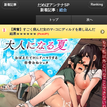
だめぽアンテナSP
Ranking
新着記事
新着記事：
総合
トップ
次へ
【興奮】すごく病んだ女のマ○コにディルドを差し込んだ
結果ｗｗｗｗｗｗ
(PickUP!)