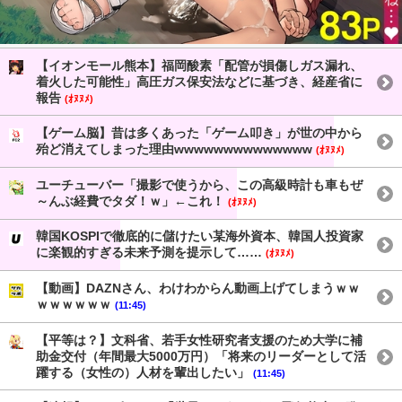
【イオンモール熊本】福岡酸素「配管が損傷しガス漏れ、
着火した可能性」高圧ガス保安法などに基づき、経産省に
報告
(ｵﾇﾇﾒ)
【ゲーム脳】昔は多くあった「ゲーム叩き」が世の中から
殆ど消えてしまった理由wwwwwwwwwwwwww
(ｵﾇﾇﾒ)
ユーチューバー「撮影で使うから、この高級時計も車もぜ
～んぶ経費でタダ！ｗ」←これ！
(ｵﾇﾇﾒ)
韓国KOSPIで徹底的に儲けたい某海外資本、韓国人投資家
に楽観的すぎる未来予測を提示して……
(ｵﾇﾇﾒ)
【動画】DAZNさん、わけわからん動画上げてしまうｗｗ
ｗｗｗｗｗｗ
(11:45)
【平等は？】文科省、若手女性研究者支援のため大学に補
助金交付（年間最大5000万円）「将来のリーダーとして活
躍する（女性の）人材を輩出したい」
(11:45)