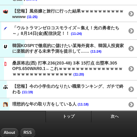
【悲報】風俗嬢と旅行に行った結果ｗｗｗｗｗｗｗｗｗｗ
wwww
(11:25)
「ウルトラマンゼロコスモライズ～集え！光の勇者たち
～」8月14日(金)配信決定！！
(11:24)
韓国KOSPIで徹底的に儲けたい某海外資本、韓国人投資家
に楽観的すぎる未来予測を提示して……
(11:24)
桑原将志(西) 打率.236(203-48) 3本 15打点 出塁率.305
OPS.650WAR0.1←これｗｗｗｗｗｗｗｗｗｗｗｗｗｗｗ
ｗｗｗｗｗｗｗｗｗｗｗｗｗｗ
(11:20)
【悲報】今の小学生のなりたい職業ランキング、ガチで終
わる
(11:19)
理想的な年の取り方をしている人
(11:18)
トップ
次へ
About
RSS