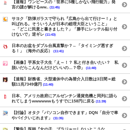
【速報】ワンピースの「世界に5種しかない飛行能力」発
言の謎が解けるww..
(11:45)
サヨク「防弾ガラスで守られ『広島から出て行けー！』と
叫ばれる。そういう人が日本の総理大臣ということ」
→「どこに民意と書きました？」「勝手にレッテル貼り付
けないで」逆ギレ
(11:43)
日本のお盆をダブル台風直撃か？←「タイミング悪すぎ
る！」（海外の反応）
(11:41)
【画像】芋系女子大生「え～！？ 私と付き合いたい？ 私
脱いだらこんなんだけどいいの…？🥺」
(11:40)
【速報】財務省、大型連休中の為替介入日数は3日間＝総
額11兆7349億円
(11:40)
日本、アメリカ政府にアルゼンチン通貨危機と同列に語ら
れてしまうwwwwwwもうすでに158円に戻る
(11:39)
【討論】オタク「パソコン自作できます」DQN「自分で車
やバイクいじれます」
(11:35)
【警告】医師『女の子、ブラジャーしないとこうな