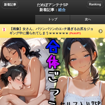
だめぽアンテナSP
Ranking
新着記事
新着記事：
総合
トップ
次へ
【画像】女さん、パツンパツンのエ○チ過ぎるお尻をジョ
ギング中に撮られてしまうｗｗｗｗｗｗ
(PickUP!)