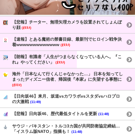
【悲報】チーター、無理矢理カメラを設置されてしょんぼ
り顔
(ｵﾇﾇﾒ)
【速報】とある魔術の禁書目録、最新刊でヒロイン戦争決
着wwwwwwwwwwwww
(ｵﾇﾇﾒ)
【朗報】有識者「人生がつまらなくなっている人へ。『こ
れ』やってください」
(ｵﾇﾇﾒ)
海外「日本なんて行くんじゃなかった…」 日本を知ってし
まったディズニー信者、帰国後『本家』に失望する事態に
(ｵﾇﾇﾒ)
【日向坂46】来月、坂道vsカワラボvsスタダvsハロプロ
の大激戦
(11:49)
【悲報】日向坂46、歴代最低タイトルを更新
(11:48)
サウジ・パキスタン・トルコ3カ国が共同防衛協定締結…
「イスラム版NATO」指摘も！
(11:48)