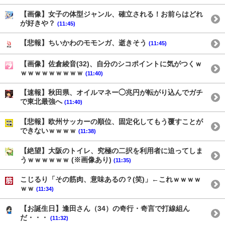
【画像】女子の体型ジャンル、確立される！お前らはどれ
が好きや？
(11:45)
【悲報】ちいかわのモモンガ、逝きそう
(11:45)
【画像】佐倉綾音(32)、自分のシコポイントに気がつくｗ
ｗｗｗｗｗｗｗｗｗ
(11:40)
【速報】秋田県、オイルマネー◯兆円が転がり込んでガチ
で東北最強へ
(11:40)
【悲報】欧州サッカーの順位、固定化してもう覆すことが
できないｗｗｗｗ
(11:38)
【絶望】大阪のトイレ、究極の二択を利用者に迫ってしま
うｗｗｗｗｗｗ (※画像あり)
(11:35)
こじるり「その筋肉、意味あるの？(笑)」←これｗｗｗｗ
ｗｗ
(11:34)
【お誕生日】逢田さん（34）の奇行・奇言で打線組ん
だ・・・
(11:32)