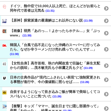
ドイツ、熱中症で10,000人以上死亡、ほとんどがお前らと
同年代で若者は元気💪
(11:31)
【原神】探索派遣の最適解はこれ以外にない説
(11:30)
【画像】弱男「あのっ…！よかったらホテル…」女「ぷっ
www」
(11:30)
韓国人「台風で品不足になった沖縄のスーパーに行ってみ
たら、なぜか辛ラーメンだけ売れ残っていたんです…」
(11:30)
【女性自身】高市首相、秋の内閣改造で目論む「麻生支配
からの脱却」…茂木敏充氏も小林鷹之氏もクビ
(11:29)
日本の古典作品が”現代にふさわしい表現”に強制変更され
る事態が進行中、今の価値観に照らせば……
(11:26)
自炊するようになって炊き込みご飯が簡単で美味しくてコ
スパもいいことに気づいた
(11:26)
【衝撃】キッズ「ママー、誕生日までに隠し部屋作って」
母親「わかった」→結果ｗｗｗｗ
(11:25)