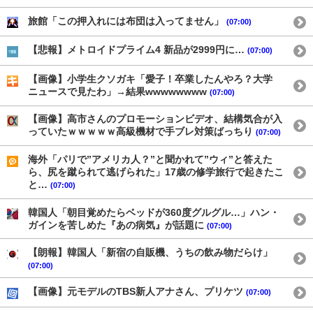
旅館「この押入れには布団は入ってません」
(07:00)
【悲報】メトロイドプライム4 新品が2999円に…
(07:00)
【画像】小学生クソガキ「愛子！卒業したんやろ？大学
ニュースで見たわ」→結果wwwwwwww
(07:00)
【画像】高市さんのプロモーションビデオ、結構気合が入
っていたｗｗｗｗｗ高級機材で手ブレ対策ばっちり
(07:00)
海外「パリで”アメリカ人？”と聞かれて”ウィ”と答えた
ら、尻を蹴られて逃げられた」17歳の修学旅行で起きたこ
と…
(07:00)
韓国人「朝目覚めたらベッドが360度グルグル…」ハン・
ガインを苦しめた『あの病気』が話題に
(07:00)
【朗報】韓国人「新宿の自販機、うちの飲み物だらけ」
(07:00)
【画像】元モデルのTBS新人アナさん、プリケツ
(07:00)