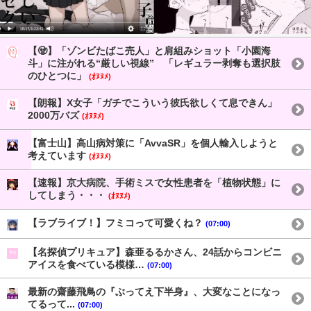
【🧟】「ゾンビたばこ売人」と肩組みショット「小園海
斗」に注がれる“厳しい視線” 「レギュラー剥奪も選択肢
のひとつに」
(ｵﾇﾇﾒ)
【朗報】X女子「ガチでこういう彼氏欲しくて息できん」
2000万バズ
(ｵﾇﾇﾒ)
【富士山】高山病対策に「AvvaSR」を個人輸入しようと
考えています
(ｵﾇﾇﾒ)
【速報】京大病院、手術ミスで女性患者を「植物状態」に
してしまう・・・
(ｵﾇﾇﾒ)
【ラブライブ！】フミコって可愛くね？
(07:00)
【名探偵プリキュア】森亜るるかさん、24話からコンビニ
アイスを食べている模様…
(07:00)
最新の齋藤飛鳥の『ぶってえ下半身』、大変なことになっ
てるって...
(07:00)