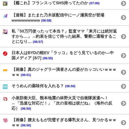
【艦これ】フランスってSHS持ってたのか
(07:00)
【速報】またまた乃木坂配信中に一ノ瀬美空が登場
wwwwwwwww
(06:58)
私「50万円使ったって本当？」監査ママ「来月には絶対返
すから…」→約束を信じて待った結果、警察に通報するこ
とになり…
(06:57)
日本人はBYDの軽EV「ラッコ」をどう見ているのか―中
国メディア [8/7]
(06:55)
【画像】真のジャグラー演者さんの姿がカッコいいｗｗｗ
ｗｗ
(06:51)
そうめんの薬味何を入れる？
(06:50)
小泉防衛大臣、熊本地震の林野火災で自衛隊派遣へ！
←「迅速な対応だ！」「次の首相は彼だね」（海外の反
応）
(06:50)
【画像】腰太ももが完璧すぎる爆乳女さん、見つかるｗｗ
ｗｗ
(06:50)