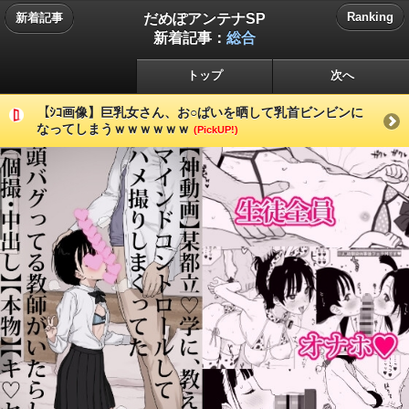
だめぽアンテナSP
Ranking
新着記事
新着記事：
総合
トップ
次へ
【ｼｺ画像】巨乳女さん、お○ぱいを晒して乳首ビンビンに
なってしまうｗｗｗｗｗｗ
(PickUP!)