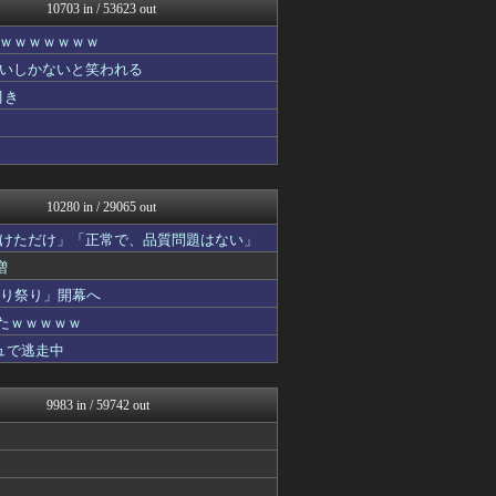
げぇ速
10703 in / 53623 out
ぴこ速(〃'∇'〃)？
ｗｗｗｗｗｗｗ
WorldFootball...
オーバージョイド！
いしかないと笑われる
かぞくちゃんねる
引き
モッコスヌ〜ン
修羅場ハザード -復讐・D...
アナ速‐女子アナ画像速報
漫画まとめ速報
日本第一！ニュース録
10280 in / 29065 out
けただけ」「正常で、品質問題はない」
増
切り祭り」開幕へ
たｗｗｗｗｗ
ュで逃走中
9983 in / 59742 out