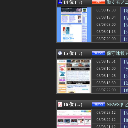
08/08 22:30
14 位 (→)
三大2Dアクションの傑作
働くモノニ
08/08 22:30
【悲報】葬送のフ
08/08 19:38
【
08/08 22:30
◆Ｊ１◆1節 名
08/08 22:30
08/08 13:04
長身美女で高嶺の
【
08/08 22:30
マルチタスク苦手
08/08 08:00
【
08/08 22:30
【ジャンポケ斉藤
08/08 01:13
【
08/08 22:29
嫁「生ハムを手作
08/08 22:29
【画像】リアルみ
08/07 20:00
【
08/08 22:29
【悲報】ワンダン
08/08 22:29
【早稲田】”無銭
15 位 (→)
保守速報
08/08 18:51
【
08/08 16:00
「
08/08 14:28
【
08/08 13:39
【
08/07 22:00
【
16 位 (→)
NEWSま
08/08 23:12
【
08/08 22:12
【
08/08 21:12
【