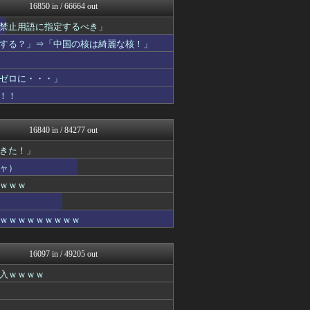
婚外ちゃんねる
16850 in / 66664 out
鬼女まとめ速報 -修羅場・...
禁止用語に指定するべき」
衝撃体験！アンビリバボー｜...
衝撃体験！アンビリバボー｜...
する？」⇒「中国の核は綺麗な核！」
なんJ PRIDE
ボールパーク速報 海外の反...
【2ch】ニュー速クオリテ...
ゼロに・・・」
わんこーる速報！
！！
ラビット速報
なんJクエスト
理想ちゃんねる
16840 in / 84277 out
キニ速
できた！」
なんJミュージアム
坂道情報通～乃木坂46まと...
ャ）
U-1 NEWS.
ｗｗｗ
鬼女はみた -修羅場・恋愛...
婚外ちゃんねる
衝撃体験！アンビリバボー｜...
ｗｗｗｗｗｗｗｗｗ
かせまと！
鬼女まとめ速報 -修羅場・...
ゴールデンタイムズ
16097 in / 49205 out
サイ速
入ｗｗｗｗ
スコールちゃんねる｜２ちゃ...
アニゲー速報
哲学ニュースnwk