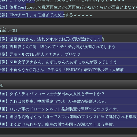
生「私たちの体で戦争にいく男子を元気づけようよ！」←これ♡♡♡
×千葉】広島はシュート21本の猛攻で千葉を圧倒しホーム開幕戦...
議論】旅系YouTuberって数万再生とか1万再生行かないくらいが面白いよな
罪率をデータとして公表すべきだと思う
悲報】Uberチー牛、キモ過ぎて大炎上するｗｗｗｗｗ
こよりの視聴年代調査
モール熊本、花と色紙と生茶が供えられる
ニドラさん、下手したら3位から日本シリーズ行くぞこれｗｗｗｗｗ...
お宝
[一覧]
を目の当たりにして2匹目のドジョウを狙ったけど滑ったアニメ映画...
画像】温泉美女さん、濡れタオルでお尻の形が透けてしまう
人気アイドルのおっぱい◯輪流出ｗｗｗｗｗｗｗ
トルホルダーの中の人がタイトルホルダーのカードを引く動画
画像】吉川愛さん(26)、縛られてムチムチお乳が強調されてしまう
人受け入れ反対」大幅増ｗｗｗｗｗｗｗｗｗｗｗｗｗｗｗｗｗｗ
画像】元モデルのTBS新人アナさん、プリケツ
のエ口い人妻(37)とラブホテルに朝まで泊まった結果ｗｗｗｗｗ...
望届出したら指名するよ」高校生「いえ大学か社会人に行きます」こ...
画像】NHK女子アナさん、あずにゃんのあずにゃんが張ってしまう
違う」冨安健洋、パレス移籍当日にデビュー！圧巻3連続ブロックも...
画像】小倉ゆうか(27)さん、7年ぶり『FRIDAY』表紙で神ボディ大解放
メジメデスネー」
ODAさん、エッチな水を浴びをしてしまう
身のラグビー選手が熱中症で亡くなったことに世界が騒然！←「日本...
覧]
ニシウス獲得に向けて大きく前進しており…」レアルとの重要会談へ！
動画】タイのティパンコーン王子が日本人女性とデートか？
年マガジン、限界突破ｗｗｗｗｗｗｗｗ
兵衛食わせたら言いそうなこと
動画】これはお見事。中国重慶市で珍しい事故が撮影される。
るスクーターと車が衝突し高校生ら2人が死傷、車の運転手を逮捕
動画】ロシア軍のドローンをネット発射装置で撃墜するウクライナ。
青春の光さん、ひょうろくさんを廃墟に放置して炎上ｗｗｗｗ
動画】逃げる判断はやっ！埼玉でスマホ運転のプリウスに当て逃げされる車載
ルさん←なんでアメリカの女カーストの頂点なの？ｗｗｗｗｗｗｗｗ...
貧乏揺すり背中のけぞりキョロ厨カンスケデブがウザすぎて心が折れ...
動画】よく助けられたな。岐阜の川で外国人が溺れてしまう事故。
と資金難に苦しむ [789920621]
ルドッグを導入した学校、不登校が激減→JK「犬のために学校行き...