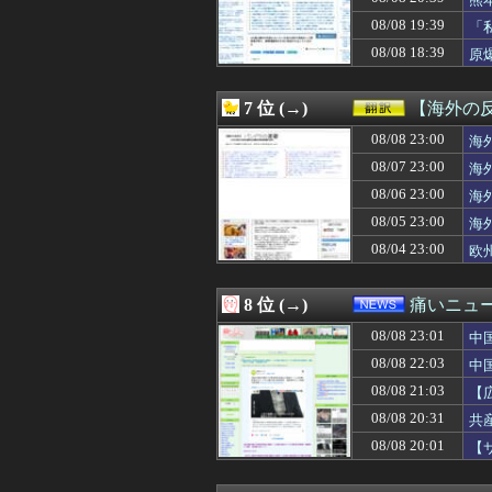
08/08 23:00
マジュニアって
08/08 22:59
【朗報】ヤニね
08/08 19:39
「
08/08 22:58
櫻坂4期生、色白
08/08 18:39
原
08/08 22:57
【朗報】 Kind
08/08 22:57
職場で同僚の痔
08/08 22:57
【マナー】勤め先
7 位 (→)
【海外の
08/08 22:57
小学校の図書館に
08/08 22:57
08/08 23:00
【嫁よ…】家族で
海
08/08 22:57
隣人奥「礼服貸し
08/07 23:00
海
08/08 22:57
ブラック企業に勤
08/06 23:00
海
08/08 22:56
海外「W杯では行
08/08 22:56
フロムアースキッ
08/05 23:00
海
08/08 22:55
FC東京がDF長
08/04 23:00
欧
08/08 22:55
ファン付き作業着
08/08 22:54
【悲報】２ｍの奴
08/08 22:54
筒香、延長１２
8 位 (→)
痛いニュース
08/08 22:52
【試合結果】[202
08/08 23:01
08/08 22:50
【画像】橋本愛さ
中
08/08 22:50
【DeNA対広島1
08/08 22:03
中
08/08 22:48
【海外】BABYM
08/08 21:03
【
08/08 22:48
スマスロ Lバジ
性
08/08 22:48
【朗報】「本当
08/08 20:31
共
08/08 22:48
【朗報】お前ら
08/08 20:01
【
08/08 22:47
【イラッ】実母が
08/08 22:47
【不快】入社して