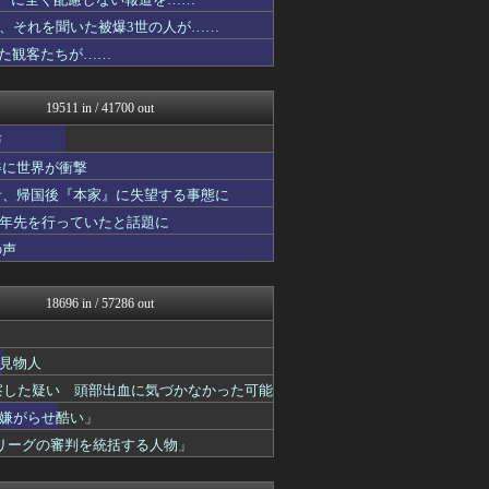
カンダタ速報
漫画まとめ速報
、それを聞いた被爆3世の人が……
乃木坂46まとめ 乃木りん...
いた観客たちが……
ゴールデンタイムズ
衝撃体験！アンビリバボー｜...
衝撃体験！アンビリバボー｜...
19511 in / 41700 out
衝撃体験！アンビリバボー｜...
婚外ちゃんねる
声
素敵な鬼女様
姿に世界が衝撃
鬼女まとめ速報 -修羅場・...
者、帰国後『本家』に失望する事態に
ワールドサッカーファン 海...
ファ板速報
十年先を行っていたと話題に
ドメサカブログ
の声
国難にあってもの申す！！
なんJクエスト
なんJ PRIDE
18696 in / 57286 out
ベイスターズ速報＠なんJ
なんJミュージアム
なんじぇいスタジアム＠なん...
見物人
べビメタだらけの・・・
察した疑い 頭部出血に気づかなかった可能
スロ板-RUSH
アニはつ -アニメ発信場-
嫌がらせ酷い」
なんJクエスト
リーグの審判を統括する人物」
衝撃体験！アンビリバボー｜...
衝撃体験！アンビリバボー｜...