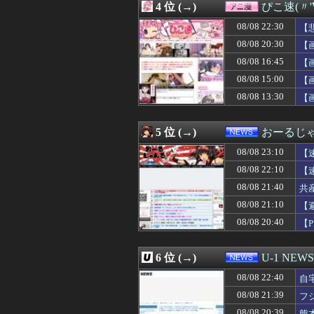
4 位 (→)
ぴこ速(〃'
08/08 23:01
【愛知】サーフィ
08/08 23:01
中国製自動車、
08/08 22:30
【
08/08 23:01
【朗報】寺田心、
08/08 20:30
【
08/08 23:01
ワイみたいな『
08/08 16:45
08/08 23:01
【ウマ娘】見た
【
08/08 23:00
道の駅に野菜や
08/08 15:00
【
08/08 23:00
教習所で入校時に
08/08 13:30
【
08/08 23:00
キズナアイが加
08/08 23:00
しんのすけ「ギ
08/08 23:00
【にじさんじ】酒
5 位 (→)
おーるじ
08/08 23:00
【医師解説】飲
08/08 23:00
【悲報】「ビッ
08/08 23:10
【
08/08 23:00
カツオ「あれか
08/08 22:10
【
08/08 23:00
中日・今季初の５
り
08/08 21:40
08/08 23:00
【画像】セブンイ
共
08/08 23:00
【衝撃】JAWS
と
08/08 21:10
【
08/08 23:00
【遊戯王OCG情報】L
い
08/08 20:40
【
08/08 23:00
夏休み出国ラッ
08/08 23:00
【ラブライブ！
08/08 23:00
乃木坂5期生、ム
6 位 (→)
U-1 NEWS
08/08 23:00
靖国神社「軍服
08/08 23:00
【悲報】ジャン
08/08 22:40
自
08/08 23:00
【衝撃】韓国人「
08/08 21:39
フ
08/08 23:00
海外「日本は戦
08/08 20:39
熊