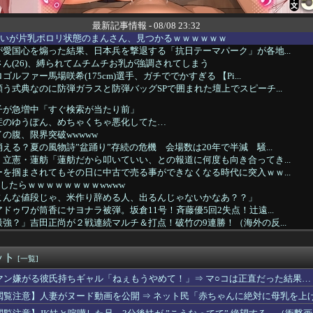
最新記事情報 - 08/08 23:32
ぱいが片乳ポロリ状態のまんさん、見つかるｗｗｗｗｗｗ
愛国心を煽った結果、日本兵を撃退する「抗日テーマパーク」が各地...
ん(26)、縛られてムチムチお乳が強調されてしまう
ルファー馬場咲希(175cm)選手、ガチででかすぎる 【Pi...
う式典なのに防弾ガラスと防弾バッグSPで囲まれた壇上でスピーチ...
子が急増中「すぐ検索が当たり前」
症のゆうぽん、めちゃくちゃ悪化してた…
の腹、限界突破wwwww
える？夏の風物詩”盆踊り”存続の危機 会場数は20年で半減 騒...
立憲・蓮舫「蓮舫だから叩いていい、との報道に何度も向き合ってき...
を掴まされてもその日に中古で売る事ができなくなる時代に突入ｗｗ...
したらｗｗｗｗｗｗｗｗwwww
こんな値段じゃ、米作り辞める人、出るんじゃないかなあ？？」
ドゥワが筒香にサヨナラ被弾。坂倉11号！斉藤優5回2失点！辻遠...
強？」吉田正尚が２戦連続マルチ＆打点！破竹の9連勝！（海外の反...
気予報を外しまくり、主要紙「予報官らの資質問題」と酷評
のくせにむちむちの香具師ｗｗｗ
ット
さん、開幕3戦目にして客席の3分の2を無料開放してしまう
[一覧]
？）した冷感ポンチョ「着るだけで体感-15℃」←これ
マン嫌がる彼氏持ちギャル「ねぇもうやめて！」⇒ マ○コは正直だった結果…
ターズ、5月14日以来の3位浮上🚀
閲覧注意】人妻がヌード動画を公開 ⇒ ネット民「赤ちゃんに絶対に母乳を上
別の冠位選定トップがこれだってな
の野菜と500gくらいの肉食べたらこうなるwww