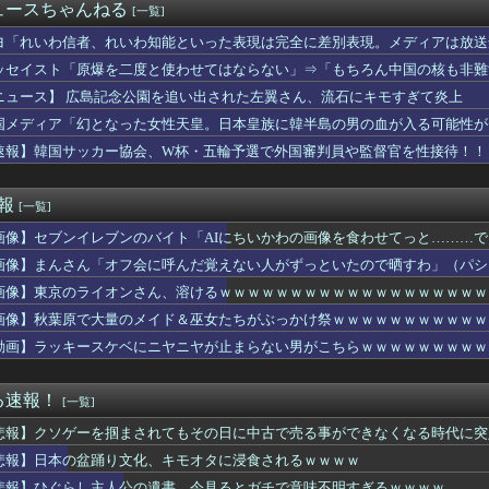
休日に○○で服を買ったと言ったら翌週「○○に行ったけど、買えな...
ュースちゃんねる
[一覧]
子育てしてるだけなんて楽よね～」と言い、働かざる者は食うべから...
リギリ行き違える幅の十字路。交通量が多く右折→線路を曲がると、...
ヨ「れいわ信者、れいわ知能といった表現は完全に差別表現。メディアは放送
から高校までほとんど気紛れにしか通った事がない私。それでも中学...
ッセイスト「原爆を二度と使わせてはならない」⇒「もちろん中国の核も非難
相手に発言させない面会が決まるｗｗｗｗｗｗｗｗｗ
ニュース】 広島記念公園を追い出された左翼さん、流石にキモすぎて炎上
チローがマリナーズのHRダービーでホームラン連発！【MLB】
豚バラを巻いて焼いただけの料理、なぜかグロいｗｗｗｗｗ
国メディア「幻となった女性天皇。日本皇族に韓半島の男の血が入る可能性が
し主人公の遺書、今見るとガチで意味不明すぎるｗｗｗｗ
速報】韓国サッカー協会、W杯・五輪予選で外国審判員や監督官を性接待！！
ー九州電力所属の選手が熱中症で死亡 フィジー出身の26歳
英さんって嫌われる要素なくね？ｗｗｗｗｗｗｗｗｗｗ
るけどあの目が細いやつよりアイドルの方が良くね？
速報
[一覧]
イルさんww9月末に人権を失う模様wwwww
画像】セブンイレブンのバイト「AIにちいかわの画像を食わせてっと………
の篠崎愛さん、シコすぎるｗｗwｗｗｗｗｗｗｗｗｗ
ち上げ動画ｷﾀ━(ﾟ∀ﾟ)━!【乃木坂46】
画像】まんさん「オフ会に呼んだ覚えない人がずっといたので晒すわ」（パシ
感を覚えた開業医、その日のうちに両足が動かなくなり入院すると…...
画像】東京のライオンさん、溶けるｗｗｗｗｗｗｗｗｗｗｗｗｗｗｗｗｗｗｗ
行にいったとき、ナイフを持った若者に囲まれた。とっさの一言が予...
行ったとき旅行の行き先を決めるためにご当地グルメとか観光名所と...
画像】秋葉原で大量のメイド＆巫女たちがぶっかけ祭ｗｗｗｗｗｗｗｗｗｗｗ
った単行本。店員が一袋にまとめて入れようとしてたが、全部入りき...
動画】ラッキースケベにニヤニヤが止まらない男がこちらｗｗｗｗｗｗｗｗｗ
トスリーパー、キレる
手いだけの男にひっかかるA子。ある日ウワキの前科2犯のA子彼氏...
い出
る速報！
[一覧]
デメリット、意外と少ない
悲報】クソゲーを掴まされてもその日に中古で売る事ができなくなる時代に突
スリーパー堀さん、高須クリニックに医学的に詰められてガチ切れｗ...
年マガジン、限界突破
悲報】日本の盆踊り文化、キモオタに浸食されるｗｗｗｗ
したくなる雑学、なんかある？
悲報】ひぐらし主人公の遺書、今見るとガチで意味不明すぎるｗｗｗｗ