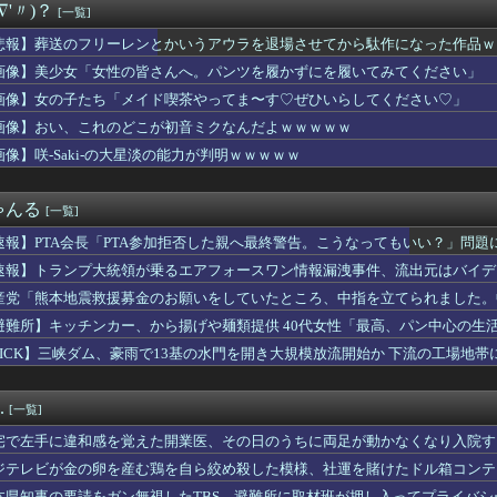
∇'〃)？
[一覧]
ン中に溺れ公務員の男性（46）死亡 田原市 現場はサーフィンで...
不具合によりドアが勝手に開いてしまう件
悲報】葬送のフリーレンとかいうアウラを退場させてから駄作になった作品ｗ
ベンチプレス110kgｗｗｗｗｗｗｗｗ
画像】美少女「女性の皆さんへ。パンツを履かずにを履いてみてください」
勉強だけできる高学歴発達障害者』ってどう生きたらいいんや？
目に反してシナリオが激重だったウマ娘、貼る。
画像】女の子たち「メイド喫茶やってま〜す♡ぜひいらしてください♡」
果物出荷してるんやけど「こういうの欲しい」とかある？
画像】おい、これのどこが初音ミクなんだよｗｗｗｗｗ
色判定があって「みどり」って言ったらババアに 「常識的に考えて...
画像】咲-Saki-の大星淡の能力が判明ｗｗｗｗｗ
藤純一と絡み出したけどどうなんだ？
アスを手に入れたゾ」
寄、「けんチャイ」に来店！ライバル店の登場に何も起こらないわけ...
ゃんる
[一覧]
酒後の「締めのラーメン欲」の原因は？ 脳の錯覚と真実
グモーター」とかいう完全に逃げ切ったゴミクズｗｗｗｗｗ
速報】PTA会長「PTA参加拒否した親へ最終警告。こうなってもいい？」問題
ら１２年…僕たちはみんなクズになった」
速報】トランプ大統領が乗るエアフォースワン情報漏洩事件、流出元はバイデ
連勝で８月は６勝１敗WMWWMWWMWWMWWMWWMWWMW...
消す」
レブンのバイト「AIにちいかわの画像を食わせてっと………できた...
産党「熊本地震救援募金のお願いをしていたところ、中指を立てられました。
を超えるパニック映画、ガチであるんか？ｗｗｗｗｗｗｗｗｗｗ
ころでした」
避難所】キッチンカー、から揚げや麺類提供 40代女性「最高、パン中心の生
IMITED PACK WORLD CHAMPIONSH...
た」→時事通信タイトル「パンに飽き飽き」
PICK】三峡ダム、豪雨で13基の水門を開き大規模放流開始か 下流の工場地
シュがピーク 羽田空港、海外旅行客で混雑
】【画像】沼津花火大会に行った藤野こころさん【声優】
チムチ色白ナマ足公開wwwwwww
.
[一覧]
のコスプレを禁止します」
ポケ斎藤さん、壊れる
宅で左手に違和感を覚えた開業医、その日のうちに両足が動かなくなり入院す
日本、山ひとつが”爆発の聖地”になってる」
ジテレビが金の卵を産む鶏を自ら絞め殺した模様、社運を賭けたドル箱コンテ
勝国なんだよ」 戦後の日本人の特別な生き様に各国から称賛の声
本県知事の要請をガン無視したTBS、避難所に取材班が押し入ってプライバ