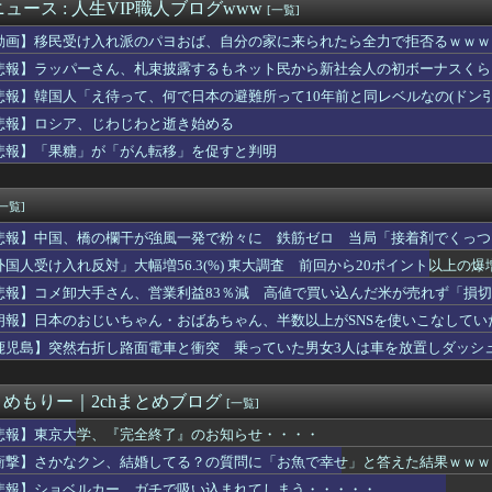
「Celeste」「Hollow Knight: Si...
ュース : 人生VIP職人ブログwww
[一覧]
リーレンとかいうアウラを退場させてから駄作になった作品ｗｗｗｗ...
動画】移民受け入れ派のパヨおば、自分の家に来られたら全力で拒否るｗｗｗ
古屋×清水 清水オ・セフン退場も北川ゴールの1点を守りきり名古...
花なお嬢様「私はあなたで妥協します、だからあなたも私で妥協して...
悲報】ラッパーさん、札束披露するもネット民から新社会人の初ボーナスくら
な夫。家事は最低全部やるって合意してるけど、ミスが多いと任せた...
悲報】韓国人「え待って、何で日本の避難所って10年前と同レベルなの(ドン
】弁護士「運転手いるからキスしない」→ネット「フェラは認めてる...
悲報】ロシア、じわじわと逝き始める
りしたよ！」俺「それ、生肉のままじゃないか！」→食べてしまった...
いちゃん、とんでもない格好でイベント出演するwwwww
悲報】「果糖」が「がん転移」を促すと判明
ス作者「手書きでダンスアニメ描いてみました」←アニメの当てつけ...
飲食”複数の早大生が関与か 大学が異例の注意喚起
[一覧]
悲報】中国、橋の欄干が強風一発で粉々に 鉄筋ゼロ 当局「接着剤でくっつ
外国人受け入れ反対」大幅増56.3(%) 東大調査 前回から20ポイント以上の爆
悲報】コメ卸大手さん、営業利益83％減 高値で買い込んだ米が売れず「損
朗報】日本のおじいちゃん・おばあちゃん、半数以上がSNSを使いこなしてい
鹿児島】突然右折し路面電車と衝突 乗っていた男女3人は車を放置しダッシ
とめもりー｜2chまとめブログ
[一覧]
悲報】東京大学、『完全終了』のお知らせ・・・・
衝撃】さかなクン、結婚してる？の質問に「お魚で幸せ」と答えた結果ｗｗｗ
悲報】ショベルカー、ガチで吸い込まれてしまう・・・・・