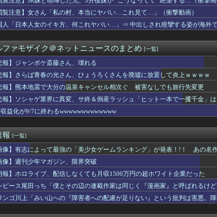
閲覧注意】JK妹と喧嘩した兄、3分後妹が ”こうなってて” 絶望する…（衝撃
ャラの凄い事に気付いたｗｗｗ「アニメキャラの大好物」←これに1...
閲覧注意】女さん「私の村、本当にヤバい…これ見て…」（衝撃動画）
学、『完全終了』のお知らせ・・・・
胸が小さくなった。だが突然・・・
国人「日本人女のイキ方、何これヤバい…」⇒ 中出しされ痙攣する姿が海外
がいない女性アニメキャラといえば誰が思い浮かぶ？」
の謝罪とかいう伝説の企画ｗｗｗｗｗｗｗｗｗｗｗｗｗｗｗｗｗｗｗ...
ルファモザイク＠ネットニュースのまとめ
[一覧]
女子「これ新しい水着…似合ってるかな···？」ﾊﾟｼｬｯ
長「PTA参加拒否した親へ最終警告。こうなってもいい？」問題に...
悲報】ジャンポケ斎藤さん、壊れる
水着ガチャで奇跡を起こせ！雪花ラミィの才色兼備な神引きに全ホロ...
悲報】さらば青春の光さん、ひょうろくさんを廃墟に放置して炎上ｗｗｗｗ
女社員へ「俺って結婚願望ないんだよね」とささやく男社員がいる
住んでるやつ、アホ。メリットが1つもないことが判明
悲報】熊本地震で大分の温泉キャンセル相次ぐ 被害なしでも旅行先変更
！ 馬場皐輔が延長2イニングピシャリ、筒香がサヨナラホームラン...
悲報】ソシャゲ業界に異変、サ終＆倒産ラッシュ「ヒット一本で一攫千金」は
=//===‐星=燕==竜==鯉 【8/8】
収益化が9/7に終わるwwwwwwwwwwwww
レイド＆キラーメ、キラフロルの大量発生イベント開催中！
森保監督「続投の謎」 JFAのドン・田嶋幸三に直撃 「目標達...
父親が出てきた。双子連れの私はドアを開けて授乳するしかないので...
速報
[一覧]
「すき家のローストビーフ丼1人で食べてきた！」←合成みたいと話...
盆踊り文化、キモオタに浸食されるｗｗｗｗ
画像】有志によって最強の「美少女ゲームランキング」が発表！!！ あの名
さん、秋葉原のメイドを集めてぶっとびイベントを開催してしまうw...
画像】週刊少年マガジン、限界突破
素直に遊撃手元山、左翼手髙寺ができないのか
よって最強の「美少女ゲームランキング」が発表！!！ あの名作も
朗報】ホロライブ、配信しなくても月収1500万円の超ホワイト企業だった
いウイルスを設計、16種類で増殖を確認…米スタンフォード大！
ンピース尾田っち「僕とその辺の連載作家は同じく『漫画家』と呼ばれるけど
ップの「ドラテ」はなんでこんな丁寧に規制されてるの？
ワンゴ川上「みい山への『障害者への配慮が足りない』という批判は害悪。障
じめていた同級生たちと同窓会で再会した。有名大学での生活や彼氏...
ンの娘(13)の恵体お●ぱいwwwwww
に落ちてパンツが透けてしまうハプニング！！【GIF動画あり】