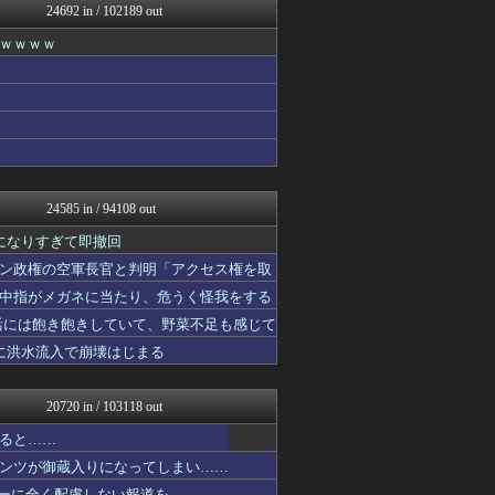
24692 in / 102189 out
資格ちゃんねる
痛いニュース(ﾉ∀`)
ｗｗｗｗ
なんJ PRIDE
凹凸ちゃんねる 発達障害・...
ウマ娘まとめ速報うまろぐ
登山ちゃんねる
ほんわかMkⅡ
ゲーム実況者速報＠YouT...
SS 森きのこ！
VTuberNews
24585 in / 94108 out
明日は何を食べようか
投資ちゃんねる
になりすぎて即撤回
えすえすログ
ン政権の空軍長官と判明「アクセス権を取
なんじぇいスタジアム＠なん...
中指がメガネに当たり、危うく怪我をする
VIPPER速報
なんJクエスト
活には飽き飽きしていて、野菜不足も感じて
スターライト速報 -遊戯王...
帯に洪水流入で崩壊はじまる
みそパンNEWS
コンテンツ・声優 | ラブ...
乃木通 乃木坂46櫻坂46...
20720 in / 103118 out
キニ速
アルファルファモザイク＠ネ...
ると……
ニチカン！
ンツが御蔵入りになってしまい……
【海外の反応】 パンドラの...
シーに全く配慮しない報道を……