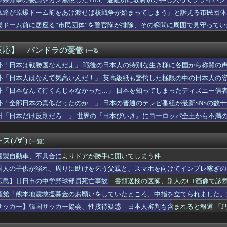
のはピッコロ大魔王本人なの？子供なの？
このカンサイネコちゃん、唯一ガイジ要素がない
私達が原爆ドーム前をあけ渡せば核戦争が始まってしまう」と訴える市民団体
の生足を披露....我慢できる男０人だろ・・・
爆ドーム前に居座る”市民団体”を警官隊が排除、その瞬間に周囲で見守って
leのスポーツ漫画全巻50%還元、名作揃いすぎる
瘻が破裂。パニック映画みたいに部屋が騒然となって衝撃
のトイレが洋式なんだけど蓋を閉める人がいる。上品ぶってかしらん...
反応】 パンドラの憂鬱
[一覧]
はだしのゲンが置いてあったという話をしたら相手が怒りだし「特殊...
ドラッグストアへ。するとレジの所で、異常に慌てて弟を連れて外へ...
外「日本は戦勝国なんだよ」 戦後の日本人の特別な生き様に各国から称賛の
てくれ」私「使う予定があるからムリです」→断った途端、とんでも...
外「日本人はなんて気高いんだ！」 英高級紙も驚愕した極限の中の日本人の
めていた時の話。体調が悪くて病院に行こうとするが休みなど貰えず...
外「日本なんて行くんじゃなかった…」 日本を知ってしまったディズニー信
方不明だったが」ルイス・ディアスがアストンヴィラ戦で決めたゴラ...
ズ、地域と大学生が連携し子どもの「自育」を育むイベント「諸福ジ...
外「全部日本の真似だったのか…」 日本の普通のテレビ番組が最新SNSの数
友佑都との契約更新を正式発表 本人がホーム開幕戦の試合前にサポ...
州「日本だけ反則だろ…」 世界の『日本びいき』にヨーロッパ全土から不満
使用男性熱中症で死亡 スポーツドリンクやゼリー飲料持参も [...
に身長170cmが勝てる可能性が一番高い格闘技ｗｗｗｗｗｗｗｗ...
回裏サヨナラホームランｗｗｗｗｗｗｗｗｗ
(ﾉ∀`)
[一覧]
6/8/8]DeNAベイスターズ４－３広島カープ 延長11...
ん(29)、チューブトップからおっぱいが溢れそうｗｗｗwｗｗｗ...
国製自動車、不具合によりドアが勝手に開いてしまう件
7回戦】DeNA・筒香、延長12回にサヨナラホームラン！De...
国人の子供が溺れ、周りに助けを乞う父親と、スマホを向けてインプレ稼ぎの
ETAL「METAL FORTH」が1周年を迎えた
広島】廿日市の中学野球部員死亡事故 書類送検の医師、別人のCT画像で診
リスク4、ミリオンゴッドと同じ筐体で登場するらしい
なら主人公が敵陣営にいるべき存在」ってなった作品ｗｗｗ
産党「熊本地震救援募金のお願いをしていたところ、中指を立てられました。
さんが最近した有意義な出費ｗｗｗｗｗｗｗｗｗｗ
サッカー】韓国サッカー協会、性接待疑惑 日本人審判も含まれると報道 「J
会うたび私夫の嫌味を言い、夫もそれを感じてるので最低限しか会っ...
しばらくしてから、私がトイレから出るとすかさず入れ違いで入って...