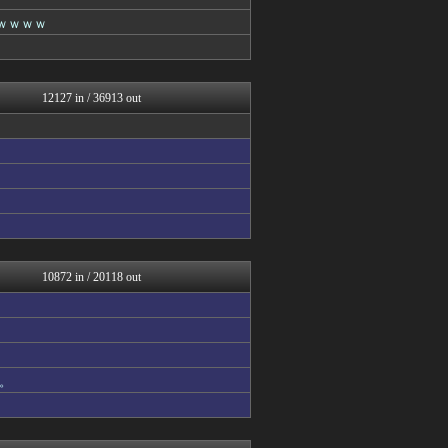
不思議.net - 5ch...
ドメサカブログ
？ｗｗｗｗ
子育てちゃんねる
ホロちゃんねる
妹はVIPPER
なんJクエスト
12127 in / 36913 out
おたくみくす 声優まとめ
筋肉速報
ウマ娘うまぴょい速報
watch＠２ちゃんねる
えっ!?またここのサイト?
なんじぇいスタジアム＠なん...
NO FOOTY NO L...
まとめロッテ！
いたしん！
海外の反応スポーツ
10872 in / 20118 out
Samurai GOAL
なんJ PRIDE
カンダタ速報
バイク速報
アルファルファモザイク＠ネ...
。
なんJクエスト
パチンコ・パチスロ.com
あらまめ2ch
ぶる速-VIP