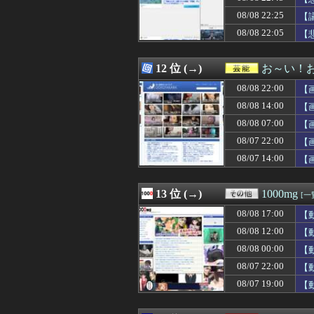
08/08 22:35
戦時中の女子高
08/08 22:25
08/08 22:35
【J1第1節 広島
【
08/08 22:35
警察や検察が冤
08/08 22:05
【
08/08 22:35
【ホロライブ】
08/08 22:35
【画像】イオン
08/08 22:35
【朗報】今のチュ
12 位 (→)
お～い！
08/08 22:34
新海誠の大ヒット
08/08 22:00
【
08/08 22:34
【動画】国民的
08/08 22:33
【ウマ娘】タイ
08/08 14:00
【
08/08 22:33
【悲報】「外国
08/08 07:00
【
08/08 22:33
家庭内で別居状態
08/07 22:00
08/08 22:33
スカウト「プロ志
【
08/08 22:33
英国人「安心感が
08/07 14:00
【
08/08 22:32
ジャクソン「ジ
08/08 22:32
【動画】DJ S
08/08 22:32
日本でフィジー出
13 位 (→)
1000mg
[一
08/08 22:31
アーセナルはビ
08/08 17:00
【
08/08 22:31
【画像】週刊少
08/08 22:31
海原雄山にどん
08/08 12:00
【
08/08 22:30
高校生2人が乗
08/08 00:00
【
08/08 22:30
【悲報】さらば
08/07 22:00
【
08/08 22:30
【悲報】チアガー
08/08 22:30
隣の臭デブキング
08/07 19:00
【
08/08 22:30
甲子園出場校 猛暑
08/08 22:30
【超朗報】スクー