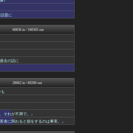
画像）
デジタルニューススレッド
NEWSまとめもりー｜2c...
で話題に
浮気ちゃんねる
海外の万国反応記＠海外の反...
mashlife通信
60836 in / 166505 out
なんJミュージアム
おーるじゃんる
トレンドの通り道
おうち速報
ぶる速-VIP
なんJ（まとめては）いかん...
過去の話に
なんじぇいスタジアム＠なん...
アルセウス速報＠ポケモンま...
【サッカー まとめ】サカラ...
修羅場ライフ速報
28062 in / 69200 out
不思議.net - 5ch...
わんこーる速報！
作も
女子アナお宝画像速報－5c...
阪神タイガースちゃんねる
アニゲー速報
軍事・ミリタリー速報☆彡
、それが不満で。」
遊戯王マスターデュエルまと...
害者に関わると損をするのは事実。」
修羅の華-家庭・生活まとめ
いたしん！
アナきゃぷ速報