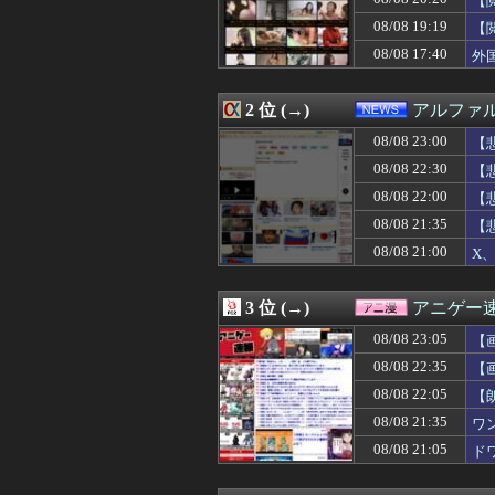
【
08/08 23:12
【驚愕】アニメキ
08/08 19:19
【
08/08 23:12
【悲報】東京大
08/08 17:40
08/08 23:12
レス半年で妻の
外
08/08 23:11
外国人「アンチ
08/08 23:11
【動画】ヘイポー
2 位 (→)
アルファ
08/08 23:10
【画像】地味爆乳
08/08 23:10
【速報】PTA会
08/08 23:00
【
08/08 23:09
【危ない危ない】
08/08 22:30
【
08/08 23:09
飲み会のたびに
08/08 23:09
【悲報】東京に
08/08 22:00
【
08/08 23:07
DeNA3位浮上
08/08 21:35
【
08/08 23:07
【セ順位】虎兎====
08/08 21:00
X、
08/08 23:07
最強キラフロル
08/08 23:07
【文春砲炸裂！】
08/08 23:06
SCの授乳室から
3 位 (→)
アニゲー
08/08 23:05
【画像】美人JD
08/08 23:05
【悲報】日本の
08/08 23:05
【
08/08 23:05
【画像】神田明神
08/08 22:35
【
08/08 23:05
藤川球児はなぜ
08/08 23:05
08/08 22:05
【画像】有志に
【
08/08 23:04
AIが自然界にな
08/08 21:35
ワ
08/08 23:03
【遊戯王】Fカ
08/08 21:05
ド
08/08 23:03
小中学校で私をい
08/08 23:02
【画像】アイアンマ
08/08 23:01
友廣南実アナ 海