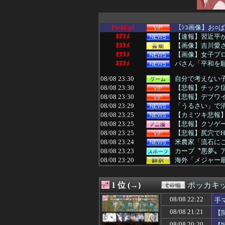
PickUp!
【ｼｺ画像】お○
ｵﾇﾇﾒ
【速報】習近平が
ｵﾇﾇﾒ
【画像】吉川愛さ
ｵﾇﾇﾒ
【画像】女子プロゴ
ｵﾇﾇﾒ
パさん「平和を願
08/08 23:30
自分で考えない
08/08 23:30
【悲報】チック
08/08 23:30
【悲報】デブワイ
08/08 23:29
「うるさい」で消
08/08 23:25
【カミツキ悲報】
08/08 23:25
【悲報】クソゲー
08/08 23:25
【悲報】尻穴でH
08/08 23:24
米農家「流石に
08/08 23:23
カープ〝悪夢〟ア
08/08 23:20
海外「メジャー最
08/08 23:20
韓国気象庁が天
08/08 23:19
【画像】地雷系
1 位 (→)
ポッカキ
08/08 23:16
【朗報】Jリーグ
08/08 23:16
NASAが開発（
08/08 22:22
手
08/08 23:15
横浜DeNAベイス
08/08 21:21
【
08/08 23:15
【FGO】クラス
08/08 23:15
ワイジ毎日2kg
08/08 20:20