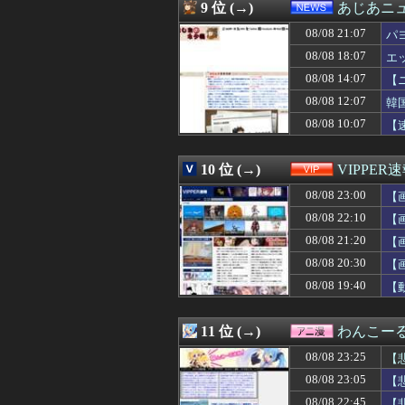
08/08 22:47
元職場のA。私が
9 位 (→)
あじあニ
08/08 22:47
【イラッ】トメ「
08/08 21:07
08/08 22:47
大型トラックがギ
パ
08/08 22:47
【学校】実は小1
08/08 18:07
エ
08/08 22:46
高市早苗さん、
08/08 14:07
【
08/08 22:46
【海外の反応】イ
08/08 22:45
【画像】ネギに
08/08 12:07
韓
08/08 22:45
【悲報】ひぐら
08/08 10:07
【
08/08 22:45
【訃報】ラグビ
08/08 22:41
【困惑】久保建
08/08 22:41
GANTZ読んで
10 位 (→)
VIPPER
08/08 22:40
【悲報】楽天モバ
08/08 23:00
【
08/08 22:40
【画像】全盛期
08/08 22:40
東パソイベントの打
08/08 22:10
【
08/08 22:40
自宅で左手に違和
08/08 21:20
【
08/08 22:39
彼女とイタリア旅
08/08 22:39
08/08 20:30
友達とお昼ご飯に
【
08/08 22:39
【えっ】大量に買
08/08 19:40
【
08/08 22:39
【悲報】ショー
08/08 22:39
顔が良くて口が上
08/08 22:39
サザエボンの思
11 位 (→)
わんこー
08/08 22:38
左ハンドル車の
08/08 23:25
【
08/08 22:35
【動画】ショート
08/08 22:35
【画像】週刊少
08/08 23:05
【
08/08 22:35
思わず誰かに話
08/08 22:45
【