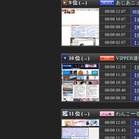
08/08 11:50
路上駐車経験率が
9 位 (→)
あじあニ
08/08 11:49
【日向坂46】来
08/08 12:07
08/08 11:48
【悲報】日向坂4
韓
08/08 11:48
サウジ・パキスタ
08/08 10:07
【
08/08 11:47
【衝撃】ママレ
08/08 08:07
【
08/08 11:46
村上宗隆の第２５
08/08 11:45
【画像】女子の
08/08 06:07
【
08/08 11:45
広島田村後逸wwww
08/08 02:07
【
08/08 11:45
【悲報】ちいか
08/08 11:43
【画像あり】オ
08/08 11:40
【唖然】トメと２
10 位 (→)
VIPPER
08/08 11:40
【画像】佐倉綾音
08/08 12:10
【
08/08 11:40
『ヤニねこ』【衝
08/08 11:40
中国、海上自衛隊
08/08 11:20
【
08/08 11:40
【動画】どう見
08/08 10:30
【
08/08 11:40
【速報】秋田県
08/08 11:39
08/08 09:40
ディズニーJK、
【
08/08 11:38
【悲報】大石あき
08/08 08:50
【
08/08 11:38
【悲報】欧州サ
08/08 11:37
海外「村上宗隆6
08/08 11:36
【悲報】岡本和
11 位 (→)
わんこー
08/08 11:35
【絶望】大阪のト
08/08 12:05
【
08/08 11:35
【ガンプラ】今
08/08 11:34
こじるり「その筋
08/08 11:45
【
08/08 11:34
日本で12歳タイ
08/08 11:25
【