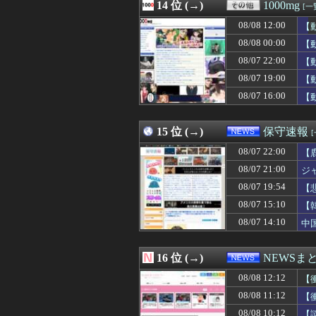
08/08 11:15
14 位 (→)
俺「元カノは中卒
1000mg
[一
08/08 11:15
軽飛行機が屋根す
08/08 12:00
【
08/08 11:15
【トラウマ】映画
08/08 11:15
08/08 00:00
玉石混交だろ 〜
【
08/08 11:15
ヤフオクで「気持
08/07 22:00
【
08/08 11:13
【豊臣兄弟！】
08/07 19:00
【
08/08 11:13
【ｼｺ画像】巨乳
08/08 11:12
ドジャース・佐々
08/07 16:00
【
08/08 11:12
【衝撃】中居正
08/08 11:11
昔のスロット動画
15 位 (→)
保守速報
08/07 22:00
【
08/07 21:00
ジ
08/07 19:54
【
主
08/07 15:10
【
08/07 14:10
中
16 位 (→)
NEWSま
08/08 12:12
【
08/08 11:12
【
08/08 10:12
【