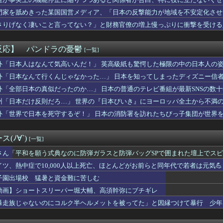
１位のスポットクーラーを 安く買った 今日設置する 予定だが多...
たらダメなのに、なぜか不倫するドラマが流行る理由がコチラ・・・・
門家を舐めきった某国国営メディア、「日本の反撃能力が地域を不安定化させ
ク←世界一の金持ちなのになんかあんまり「羨ましい」と感じない理由
ようとするも……
さりげなく凄いこと言ってない？」と財務官僚の増上慢っぷりに衝撃を受ける
市総理と面会決定も…発言不可、握手のみ 8月9日長崎の被爆体験...
……
アジアで唯一『世界住みやすさ指数』トップ10の都市がある国とな...
故か怒っているやよいのご機嫌を直す方法
反応】 パンドラの憂鬱
[一覧]
ネスは陽射しや雨を防げそうなの良いよね
ッチガチになった顔、大変なことになってるって...
外「日本人はなんて気高いんだ！」 英高級紙も驚愕した極限の中の日本人の
W杯で加入者数5倍に 視聴者数は6700万人 総視聴数も4億...
外「日本なんて行くんじゃなかった…」 日本を知ってしまったディズニー信
ない」って、正しくは「優しさ以外にセールスポイントのない男がモ...
外「全部日本の真似だったのか…」 日本の普通のテレビ番組が最新SNSの数
くけど、私は家にいればいいの」毎日言われた20歳がついに返した...
分かってたら、お前は産まなかった」親に言われた一言が何十年も消...
州「日本だけ反則だろ…」 世界の『日本びいき』にヨーロッパ全土から不満
ンロンパ2×2』少なくとも此方の予想に対する逆張りしてくる事は...
外「世界で日本を死守するぞ！」 日本の消防署を訪れたちびっ子集団が世界
ギハとユン・ガイ、18歳差を乗り越え熱愛を認める」→「羨ましい...
「日本の弁当屋の貼り紙、最後の一行がずるい」
ティ「日本のゲイAV、この素人イケメン何者点？」⇒ 話題の動画...
(ﾉ∀`)
[一覧]
の水道哲学、ネタ元は宗教団体の無償労働だった
マツナガスレ、これで24歳は無理あるだろ…
さん「平和を願う式典なのに防弾ガラスと防弾バッグSPで囲まれた壇上でス
イドル大決戦... 坂道vsカワラボvsスタダvsハロプロ...
イツ、熱中症で10,000人以上死亡、ほとんどがお前らと同年代で若者は元気💪
ナラエラーwwwwwwwwwwwwwwwwwwwwwwww...
子園出場校 猛暑と資金難に苦しむ
) 13試合 4勝6敗 防御率3.41←今オフFA
】佐伯解説員、ディアーナ4連敗を予想して、ブルーウォーカー太田...
動画】ショートスリーパー堀大輔、高須幹弥にブチギレ
いで逮捕 エジプト国籍の男性を不起訴処分 鳥取地検 [8/8]
暴走族じゃないのにコルク半ヘルメットを被ってた」と因縁つけて暴行 少年ら
ヨタセリカはクールで信頼性が高く、運転が楽しいスポーツカーだっ...
hシングル、坂道グループのスケジュールを見ると...