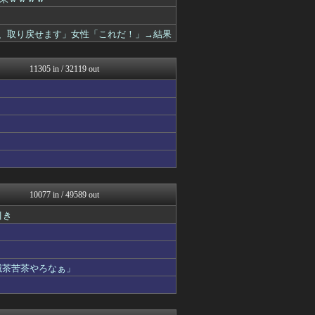
いたしん！
ぐら速 -声優まとめ速報-
痛いニュース(ﾉ∀`)
金、取り戻せます」女性「これだ！」→結果
あらまめ2ch
原神速報 | GENSHI...
アルファルファモザイク＠ネ...
11305 in / 32119 out
かんにゅー -韓国の反応-
育児板拾い読み
モッコスヌ〜ン
漫画まとめ速報
日本第一！ニュース録
U-1 NEWS.
ゴールデンタイムズ
わんこーる速報！
バズッター速報
ハロン棒ch
10077 in / 49589 out
バスケまとめ・COM
引き
浮気ちゃんねる
なんじぇいスタジアム＠なん...
オレ的ゲーム速報＠刃
キニ速
滅茶苦茶やろなぁ」
VIPPER速報
キムチ速報
アニはつ -アニメ発信場-
ホロ速