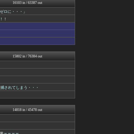
ゆめ痛 -自動車まとめブロ...
16103 in / 63387 out
日向坂46まとめ速報
ゼロに・・・」
乃木坂46まとめ 乃木りん...
軍事・ミリタリー速報☆彡
！！
スマブラ屋さん | スマブ...
海外の反応スポーツ
わんこーる速報！
なんじぇいスタジアム＠なん...
アニゲー速報
異世界転生まとめ速報
修羅ママ速報
15802 in / 76384 out
ラビット速報
デジタルニューススレッド
にゅーすアルー！
オレ的ゲーム速報＠刃
おーるじゃんる
うしみつ-5chまとめ-
逮捕されてしまう・・・
政経ワロスまとめニュース♪
【サッカー まとめ】サカラ...
まるっと翻訳
なんじぇいスタジアム＠なん...
14818 in / 45478 out
不思議.net - 5ch...
ガンプラ ログ
筋肉速報
海外さんいらっしゃい 海外...
果ｗｗｗｗ