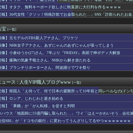
ダルティックなスポットｗｗｗｗ
田さん（34）の奇行・奇言で打線組んだ・・・
悲報】オタク、無料キーボード欲しさに秋葉原に大行列を作るｗｗｗｗ
10,000人以上死亡、ほとんどがお前らと同年代で若者は元気💪
悲報】30代女性「クソッ！特殊詐欺でお金取られた…」SNS「詐欺られたお
とうとう入浴を余儀なくされるｗｗｗｗｗｗｗｗｗｗｗｗｗｗｗｗｗ...
ｗｗｗ
遣の最適解はこれ以外にない説
あのっ…！よかったらホテル…」女「ぷっwww」
お宝
[一覧]
不足になった沖縄のスーパーに行ってみたら、なぜか辛ラーメンだけ...
画像】元モデルのTBS新人アナさん、プリケツ
いんだけど北海道だからかしら
ェラで懲役7年求刑！刑法の「挿入」定義が招く衝撃の現実
画像】NHK女子アナさん、あずにゃんのあずにゃんが張ってしまう
んの作者さん、泣いてしまう😢
画像】小倉ゆうか(27)さん、7年ぶり『FRIDAY』表紙で神ボディ大解放
首相、秋の内閣改造で目論む「麻生支配からの脱却」…茂木敏充氏も...
”現代にふさわしい表現”に強制変更される事態が進行中、今の価値...
朗報】爆胸の気象予報士さん、NHKから解き放たれる
なって炊き込みご飯が簡単で美味しくてコスパもいいことに気づいた
画像】ブランチリポーターさん、阿波踊りでワキ祭り
ママー、誕生日までに隠し部屋作って」母親「わかった」→結果ｗｗ...
めて浮気のsexした結果ｗｗｗｗｗｗｗｗｗｗｗwwww
騎乗した名馬５頭を語る
ュース : 人生VIP職人ブログwww
[一覧]
ン偉業達成なるか？PHIで優勝すれば北米4大スポーツ初の快挙
悲報】韓国人「え待って、何で日本の避難所って10年前と同レベルなの(ドン
していた姉が『ZARDの坂井』についてこう言っていた
打席で四球＆10試合連続出塁→その後盗塁失敗
悲報】ロシア、じわじわと逝き始める
ES』全25巻すべて「50％ポイント還元」セール！8,930...
悲報】「果糖」が「がん転移」を促すと判明
JK10人とS●Xしてハメ撮り770本撮ったイケメン逮捕ww...
水ハウス「地面師に55億円騙し取られた…」 ワイ「はえーかわいそう…会社
難所の皆様「パンばっかり。飽き飽きしてる」
Gエンタ本社前でゴルフクラブを振り回し逮捕…韓国
住信SBI」が「ドコモの銀行」に変わってうんざりしてるやつｗｗｗｗｗｗｗ
のノクトさん、ガチで理想的な主人公だったｗｗｗｗ
社員にビブー好きがいるに違いない（確信