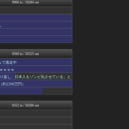
オーバージョイド！
9966 in / 18284 out
QQQ(海外の反応)
哲学ニュースnwk
反日愚国 恨寓瘻
まとめCUP
。
大河ドラマ2ch
えっ!?またここのサイト?
なんじぇいスタジアム＠なん...
NEWSまとめもりー｜2c...
パチンコ・パチスロ.com
9560 in / 26525 out
ュで逃走中
ｗｗｗｗｗ
り返し、日本人をゾンビ化させている」と
約2200万円）
9352 in / 56506 out