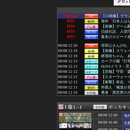
PickUp!
【ｼｺ画像】ラ
ｵﾇﾇﾒ
海外「日本人はな
ｵﾇﾇﾒ
【画像】ゲーム配信
ｵﾇﾇﾒ
日経社説、入管庁
ｵﾇﾇﾒ
幕末のスピード
08/08 12:20
寺田心さん(18
08/08 12:19
【画像】スウェ
08/08 12:19
林瑠奈ちゃん、
08/08 12:13
カープ小園『打率.
08/08 12:13
DeNAドラ３・宮下朝
08/08 12:12
【悲報】守田「森
08/08 12:12
【スターウォーズ
08/08 12:12
【衝撃】有吉、
08/08 12:11
外国人「俺達が
08/08 12:10
勇者「異世界の
08/08 12:10
【悲報】久しぶ
08/08 12:10
悲鳴「キャアア
1 位 (→)
ポッカキ
08/08 12:10
【画像】加藤綾
08/08 12:10
【おわった】三峡
08/08 12:00
海
08/08 12:09
『オレは育てや
08/08 10:40
生
08/08 12:09
【画像】AVの撮
08/08 12:09
視聴者に嫌がられ
08/08 10:00