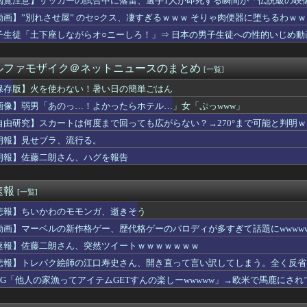
閲覧注意】サッカーの試合中に落雷、選手1人が即死する瞬間が「伝説級の映
軽EVラッコを自動車評論家が褒めてる日本、中国人からは馬鹿にさ...
動画】”別れさせ屋” のセ○クス、凄すぎるｗｗｗ そりゃ肉便器に堕ちるわｗｗ
となった女性天皇。日本皇族に韓半島の男の血が入る可能性がゼロに...
子生徒「土下座しながらオ○ニーしろ！」⇒ 日本の男子生徒への性的いじめ動
昇を上回る賃上げを日本に定着させる」→国家公務員の月給大幅増額...
 ソードアート・オンライン アリシゼーション 夜空」感想・評判...
ルファモザイク＠ネットニュースのまとめ
[一覧]
が長いのって、多分同じ話を何回もループしてるよね
信者「アスペの検査してみた…みんなこれわかるの？」
保存版】火を使わない！暑い日の簡単ごはん
シスに負ける。イギリス史上最も売れたスタジオアルバムがOasi...
画像】弱男「あのっ…！よかったらホテル…」女「ぷっwww」
り返ると思ったけど日本より欧米が諸悪の根源やん
元女子アナさん、∧∨みたいに脱いでしまうｗｗｗｗｗｗｗｗｗｗｗ...
自由研究】スカートは何度まで回っても広がらない？→270°まで可能と判明
イ「ゴムある？」家主の女さん「はぁ？！」⇒結果ｗｗｗｗｗｗｗ...
朗報】見せブラ、流行る。
や姫！スピンオフ漫画、「超かぐやメシ」連載決定ｗｗｗ
朗報】佐藤二朗さん、ハグを報告
】ヤクルトvsオリックス 8/8/12:00
クウェート戦で行った審判買収が本当に深刻である理由がこちら…」...
ーム教えて
速報
[一覧]
オイルマネーが転がり込んでガチで東北最強へWWWWWWWWWW...
の季節だね。伝説の島、巨大な氷、眠る財宝……心躍る要素が目白押...
悲報】ちいかわのモモンガ、逝きそう
ップは「烙印」多すぎじゃない？
動画】マーベルの新作格ゲー、歴代格ゲーのパロディが多すぎて話題にwwwww
日本で一番美味い食べ物はこれな、試してみろ！飛ぶぞ」
物中毒のヤクねこの末路が心配でならない・・・
速報】佐藤二朗さん、突然ツイートｗｗｗｗｗｗｗ
の絵師が描いた味付けの濃いウマ娘からしか得られない栄養素はある
悲報】トレパク絵師の江口寿史さん、開き直って言い訳してしまう。全く反省
う式典なのに防弾ガラスと防弾バッグSPで囲まれた壇上でスピーチ...
RPG「他人の家漁ってアイテムGETすんの楽しーwwwww」→欧米で馬鹿にさ
木朗希、5回まで2失点の力投
食で大盛り頼むの辞めてみます？」 ワイ「…食っちゃいけないも...
さMax！心も踊る「マンガ毎週末セール（50%還元）」2日目...