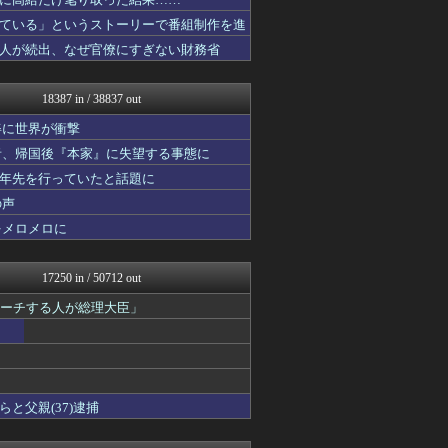
ほんわかMkⅡ
ミーハー総研（ミーハー総合...
ている」というストーリーで番組制作を進
投資ちゃんねる
人が続出、なぜ官僚にすぎない財務省
みそパンNEWS
ガラパゴスジャパン - 海...
それからの出来事() アイ...
18387 in / 38837 out
パカ娘速報！！ウマ娘まとめ...
乃木通 乃木坂46櫻坂46...
姿に世界が衝撃
footballnet【サ...
者、帰国後『本家』に失望する事態に
かぞくちゃんねる
十年先を行っていたと話題に
私が悪いの？【海外の反応】
Ask Reddit まと...
の声
けおけお速報
をメロメロに
韓国ニュース反応まとめ
ニチカン！
ポッカキット
17250 in / 50712 out
ネトウヨにゅーす
ガンダムブログ（情報戦仕様...
ピーチする人が総理大臣」
日向坂46まとめもり～
なんじぇいスタジアム＠なん...
まとめロッテ！
ベイスターズNEWS
国難にあってもの申す！！
と父親(37)逮捕
JDM速報 海外の反応
櫻坂46まとめもり～