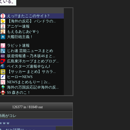
えっ!?またここのサイト?
【海外の反応】 パンドラの...
アニゲー速報
もえるあじあ(･∀･)
大艦巨砲主義！
ラビット速報
じわ速 芸能ニュースまとめ
坂道情報通～乃木坂46まと...
広島東洋カープまとめブログ...
ベイスターズ速報＠なんJ
【サッカー まとめ】サカラ...
ヒーローNEWS
NEWSまとめもりー｜2c...
海外の万国反応記＠海外の反...
SS 森きのこ！
VIPPER速報
えすえすログ
126377 in / 81849 out
まとめ芸能＠美女画像まとめ...
おーるじゃんる
動画がコレ
おうち速報
ｗｗｗ
なんJミュージアム
U-1 NEWS.