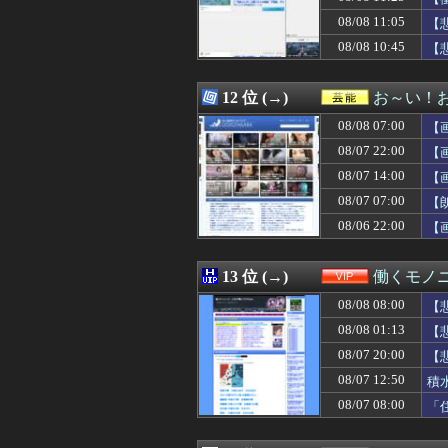
08/08 11:32
【画像】このア
08/08 11:05
08/08 11:32
【お誕生日】逢
【
08/08 11:31
ドイツ、熱中症で
08/08 10:45
【
08/08 11:30
【速報】オタク、
ｗ
08/08 11:30
【原神】探索派
08/08 11:30
【画像】弱男「
12 位 (→)
お～い！
08/08 11:30
韓国人「台風で品
08/08 07:00
【
08/08 11:30
朝顔まだ咲かな
08/08 11:30
【斉藤慎二】フ
08/07 22:00
【
08/08 11:29
【悲報】みいちゃ
08/07 14:00
【
08/08 11:29
【女性自身】高市
08/07 07:00
08/08 11:26
日本の古典作品が
【
08/08 11:26
自炊するように
08/06 22:00
【
08/08 11:25
【衝撃】キッズ「
08/08 11:25
【驚愕】人生で初
08/08 11:24
ルメール騎手が
13 位 (→)
働くモノニ
08/08 11:23
【NBA】レブロ
08/08 08:00
【
08/08 11:22
レースクイーンを
08/08 11:22
大谷翔平、第二
08/08 01:13
【
08/08 11:20
『ろくでなしBLU
08/07 20:00
【
08/08 11:20
SNSで知り合った
08/07 12:50
積
08/08 11:20
【悲報】熊本避
08/08 11:20
日本人女性がY
08/07 08:00
「
08/08 11:18
【朗報】FF15
08/08 11:17
【ホロライブ】