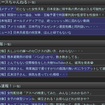
過去最少の21%へ低下！タイムズ会員にアンケート
ュースちゃんねる
[一覧]
月、坂道vsカワラボvsスタダvsハロプロの大激戦
6、歴代最低タイトルを更新
国メディア「幻となった女性天皇。日本皇族に韓半島の男の血が入る可能性が
ン・トルコ3カ国が共同防衛協定締結…「イスラム版NATO」指摘...
速報】韓国サッカー協会、W杯・五輪予選で外国審判員や監督官を性接待！！
ードボーイってアレ大丈夫なんか？？？？？
熊本地震】オールドメディアでは、絶っっっっっ対に流れない動画
号ホームランにMLBファン騒然！←「素晴らしいパワーだ！」（海...
体型ジャンル、確立される！お前らはどれが好きや？
悲報】アメリカ政府、日本円をアルゼンチン通貨危機と同列扱いへ・・・
wwwwwwwwwwwwww
ニュース】日本共産党の街宣車、ほんと碌でもないな
わのモモンガ、逝きそう
タクくん、女の服の構造がわからず全世界に恥を晒してしまうw
か月半ほどお試し同居。トメ「無理！帰る！」私（だよね～よかった...
速報
[一覧]
(32)、自分のシコポイントに気がつくｗｗｗｗｗｗｗｗｗｗ
悲報】久しぶりの嫁へのセ◯クスの誘い方、わからない・・・
撃】ヤニねこちゃんの尻が凄すぎるｗｗｗｗもしかして…ヤニねこち...
のトマホーク試射を批判「周辺の安全保障上の脅威を口実に再軍備を...
悲報】熊本避難所の皆様「パンばっかり。飽き飽きしてる」
ても車がヤバい事故動画、謎にバイク批判派が湧いてきて終わる
悲報】とんでもない交際報告をした大物YouTuberさん、破局を発表😭
、オイルマネー◯兆円が転がり込んでガチで東北最強へ
友達と脚の細さを比較されてしまうｗｗｗｗｗｗｗｗｗ （※画像...
恐怖】22歳女さん、商業施設で通りすがりの面識の無いJCにラリアットして
こ前衆院議員、れいわ離党＆活動休止を発表 → 過去の「スジを通...
悲報】広末涼子さん、病気を患っていた模様・・・
ッカーの順位、固定化してもう覆すことができないｗｗｗｗ
試合ぶり25号特大ソロホームラン」
真さんの指標ちょっとやばい
る速報！
[一覧]
イレ、究極の二択を利用者に迫ってしまうｗｗｗｗｗｗ (※画像...
悲報】女性配信者「アスペの検査してみた…みんなこれわかるの？」
日発売のレオパルド、股関節が平成の作りすぎる…
肉、意味あるの？(笑)」←これｗｗｗｗｗｗ
画像】女子の体型ジャンル、確立される！お前らはどれが好きや？
人少女を働かせていた男の裁判に世界が騒然！←「求刑が軽すぎる」...
衝撃】キッズ「ママー、誕生日までに隠し部屋作って」母親「わかった」→結