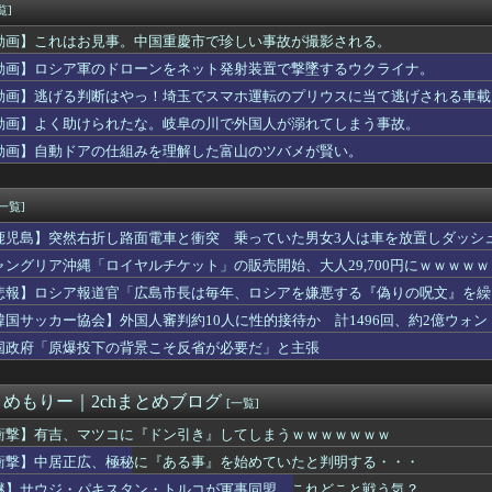
なのになぜか収入が多い」2ｃｈ「どうせ水商売やろｗ」俺（そうな...
覧]
れすれを抜けて飛行場へ、車輪を出さないまま胴体着陸「これよりひ...
動画】これはお見事。中国重慶市で珍しい事故が撮影される。
・特撮・アニメ・漫画・ゲームで「主人公がガチで敗北した回」と聞...
 参政党、福岡県議選に30人擁立方針 神谷代表「新しい選択肢を...
動画】ロシア軍のドローンをネット発射装置で撃墜するウクライナ。
ちの良い取引が～」って評価してくれた女に「もっと気持ちよくして...
動画】逃げる判断はやっ！埼玉でスマホ運転のプリウスに当て逃げされる車載
与一郎の死ぬシーン長すぎ・・・・
動画】よく助けられたな。岐阜の川で外国人が溺れてしまう事故。
女さん、童貞君にクッソエ○チな下着を見せつけてしまうｗｗｗｗｗ...
木朗希、2回にダイヤモンドバックス・アレナドに第17号ソロホー...
動画】自動ドアの仕組みを理解した富山のツバメが賢い。
広、極秘に『ある事』を始めていたと判明する・・・
見てたらケロット柄が2回出たのにハズレてた…流石にヤバすぎじゃ...
[一覧]
鹿児島】突然右折し路面電車と衝突 乗っていた男女3人は車を放置しダッシ
ャングリア沖縄「ロイヤルチケット」の販売開始、大人29,700円にｗｗｗｗ
悲報】ロシア報道官「広島市長は毎年、ロシアを嫌悪する『偽りの呪文』を繰
張
韓国サッカー協会】外国人審判約10人に性的接待か 計1496回、約2億ウォン（
国政府「原爆投下の背景こそ反省が必要だ」と主張
とめもりー｜2chまとめブログ
[一覧]
衝撃】有吉、マツコに『ドン引き』してしまうｗｗｗｗｗｗｗ
衝撃】中居正広、極秘に『ある事』を始めていたと判明する・・・
謎】サウジ・パキスタン・トルコが軍事同盟…これどこと戦う気？