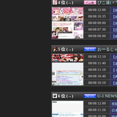
4 位 (→)
ぴこ速(〃'
08/08 12:01
【遊戯王OCG】
08/08 12:01
【ウマ娘】トプ
08/08 12:00
【
08/08 12:01
Amazonのアツ
08/08 10:35
【
08/08 12:00
【グラブル】ド
08/08 09:00
08/08 12:00
【プッチーのお
【
08/08 12:00
【保存版】火を
08/08 07:30
【
08/08 12:00
【ラブライブ！
08/08 06:00
【
08/08 12:00
【動画】これは
08/08 12:00
「今晩はパン1個
08/08 12:00
【FGO】絆16
5 位 (→)
おーるじ
08/08 12:00
【まどドラ】IM
08/08 12:00
世界のケイスケ・
08/08 12:10
【
08/08 12:00
【政治】大石あき
08/08 11:40
【
08/08 12:00
ジャンプが最も売
08/08 11:10
08/08 12:00
【悲報】L東京
【
08/08 12:00
【画像】抜ける
性
08/08 10:40
【
08/08 12:00
再婚したことを仕
08/08 10:10
【
08/08 12:00
【にじさんじ】
08/08 12:00
暇やから近くの
08/08 12:00
トッモ「バイク
6 位 (→)
U-1 NEWS
08/08 12:00
インフルエンサー
08/08 12:00
【画像】作り上げ
08/08 12:09
視
08/08 12:00
【艦これ】なん
08/08 11:26
日
08/08 12:00
【競馬】ボンドガ
08/08 10:09
国