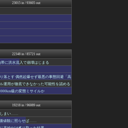
23015 in / 93605 out
スターライト速報 -遊戯王...
ウマ娘まとめ速報うまろぐ
ヒロイモノ中毒
ミニゴブ速報 ～グラブルま...
ヒーローNEWS
アルファルファモザイク＠ネ...
コンテンツ・声優 | ラブ...
1000mg
明日は何を食べようか
FGOまとめ速報
22348 in / 85721 out
まどドラまとめ速報 魔法少...
ラーメン速報｜2chまとめ...
地帯に洪水流入で崩壊はじまる
モナニュース
ああ言えばForYou
り落とす 偶然起爆せず最悪の事態回避「高
スロ板-RUSH
ぴこ速(〃'∇'〃)？
ル運用が徹底できなかった可能性を認める
渡る世間はキチばかり - ...
000km級の変態ミサイルか
VTuberNews
登山ちゃんねる
バイク速報
19218 in / 96089 out
オレ的ゲーム速報＠刃
キニ速
しまい……
艦これ速報 艦隊これくしょ...
の価値観に照らせば……
ウマ娘うまぴょい速報
に高給だけ毟り取った結果……