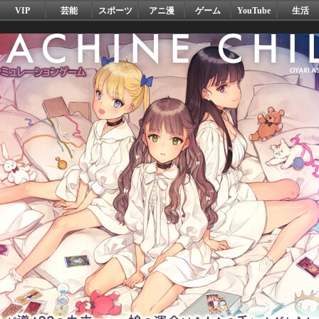
VIP
芸能
スポーツ
アニ漫
ゲーム
YouTube
生活