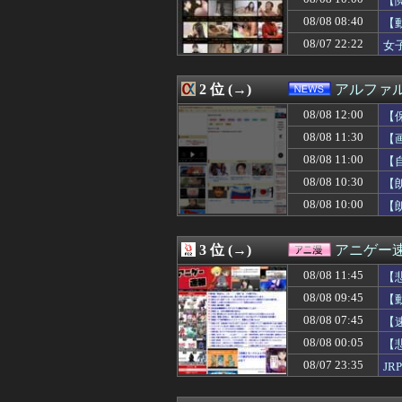
【
08/08 12:08
【悲報】BYDの
08/08 08:40
【
08/08 12:07
勝ったのだ！
08/07 22:22
08/08 12:07
韓国メディア「幻
女
08/08 12:06
高市総理「物価上
08/08 12:05
【新台】京楽「e
2 位 (→)
アルファ
08/08 12:05
のび太ママの話
08/08 12:05
【悲報】女性配
08/08 12:00
【
08/08 12:05
ビートルズ、オア
08/08 11:30
【
08/08 12:05
太平洋戦争史振
08/08 12:05
【画像】日テレの
08/08 11:00
【
08/08 12:05
人んちで宅飲みワ
08/08 10:30
【
08/08 12:05
【朗報】超かぐ
08/08 10:00
【
08/08 12:05
【ファーム試合実況
08/08 12:05
韓国人「我が国が
08/08 12:05
盆休み遊べるゲ
3 位 (→)
アニゲー
08/08 12:04
【悲報】秋田県、
08/08 12:03
「ついに夏フェス
08/08 11:45
【
08/08 12:03
【遊戯王】Fカ
08/08 09:45
【
08/08 12:03
【動画】白人「
08/08 12:02
08/08 07:45
【ヤニねこ】薬
【
08/08 12:02
【ウマ娘】海外
08/08 00:05
【
08/08 12:01
パさん「平和を願
08/07 23:35
J
08/08 12:01
ドジャース・佐々
08/08 12:01
保健師「まずは社
08/08 12:01
Amazonのアツ