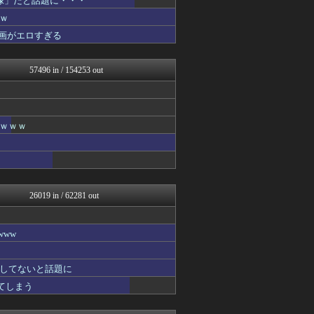
像」だと話題に・・・
サイ速
ｗ
やみ速@なんJ西武まとめ
画がエロすぎる
あじあニュースちゃんねる
FX2ちゃんねる｜投資系ま...
パチンコ・パチスロ.com
57496 in / 154253 out
子育てちゃんねる
わんこーる速報！
V系まとめ速報
大艦巨砲主義！
女子アナお宝画像速報－5c...
ｗｗｗｗ
不思議.net - 5ch...
アニチャット
ツバメ速報＠ヤクルトスワロ...
海外トークログ
カンダタ速報
26019 in / 62281 out
資格ちゃんねる
ニュー速VIPブログ(`･...
遊戯王マスターデュエルまと...
ww
まにゅそく 2chまとめニ...
最強ジャンプ放送局
うまぴょいチャンネル -ウ...
してないと話題に
痛いニュース(ﾉ∀`)
れてしまう
なんじぇいスタジアム＠なん...
凹凸ちゃんねる 発達障害・...
PCパーツまとめ