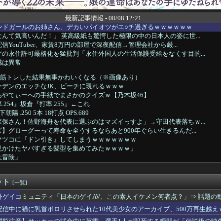
最新記事情報 - 08/08 12:21
ウンドガールのお姉さん、デカいパイオツがエ○チ過ぎるｗｗｗｗｗｗ
んて気高いんだ！」 英高級紙も驚愕した極限の中の日本人の姿に世...
YouTuber、家賃8万円の部屋で深夜配信→管理会社から厳...
の永住許可厳格化を猛批判「永住外国人の生活保護受給をなくす目的...
感は異常
)、筋トレした結果無事かわいくなる（※画像あり）
ーデンのエッチなJK、ビーチに現れるｗｗｗ
あやてぃーへの手紙でまさかのクイズｗ【乃木坂46】
254』坂倉『打率.255』←これ
陽 .250 5本 18打点 OPS.689
保さん！佐野海舟を代表に選ぶのはマズイっすよ」→守田代表落ちｗ...
】グローグーって寿命を全うするならあと900年ぐらい生きるんだ...
マツコに『ドン引き』してしまうｗｗｗｗｗｗｗ
見かけたヤバすぎる髪型を集めてみたｗｗｗｗ」
大冒険」
りの嫁へのセ◯クスの誘い方、わからない・・・
アア！！！」 俺「！！今のは悲鳴！？」
ット
子アナ、無防備パンチラ撮られちゃう
[一覧]
ダム、豪雨で13基の水門を開き大規模放流開始か 下流の工場地帯...
外ゲイコミュニティ「日本のゲイAV、この素人イケメン何者点？」⇒ 話題の
すいと母ちゃんが言った』と胸を張ったアラフォーのおっさん独身社員
配信中に猫に乳首ポロリさせられた10代美少女のアーカイブ、500万再生越え
影現場、普通ではないｗｗｗwｗｗｗｗｗｗｗｗ
る番組ばかり作ったフジテレビ、自業自得すぎる立場に陥ってしまい...