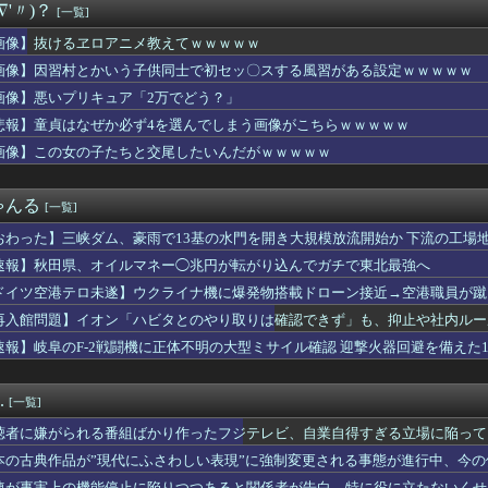
∇'〃)？
[一覧]
ドミナスパージちゃんがモンスター化！？
ロ飯、久々に見たな…
画像】抜けるヱロアニメ教えてｗｗｗｗｗ
さMax！心も踊る「マンガ毎週末セール（50%還元）」2日目...
画像】因習村とかいう子供同士で初セッ〇スする風習がある設定ｗｗｗｗｗ
ライブバーストが初めて映像化された時の衝撃
引っ越し】ウルトラマンテオ 第６話 感想まとめ
画像】悪いプリキュア「2万でどう？」
使わない！暑い日の簡単ごはん
悲報】童貞はなぜか必ず4を選んでしまう画像がこちらｗｗｗｗｗ
】【悲報】この９連休、ラブライブイベントなし…？？
画像】この女の子たちと交尾したいんだがｗｗｗｗｗ
お見事。中国重慶市で珍しい事故が撮影される。
で我慢するよ」〈年金月17万円・74歳男性〉物価高で変わった当...
のメリットが全然出てこないけど、普通に石がハチャメチャに貰える...
ゃんる
[一覧]
AX上映ってなんなの
ホンダ「ラーメン700円は安すぎる！2000円にするべき」
おわった】三峡ダム、豪雨で13基の水門を開き大規模放流開始か 下流の工場
こ、れいわ新選組を離党して活動休止…「スジは通します」とは何だ...
速報】秋田県、オイルマネー◯兆円が転がり込んでガチで東北最強へ
れた1995年新年3・4合併号に載ってる作品リストｗｗｗｗｗ
喰種で過去最低記録を更新したった…
ドイツ空港テロ未遂】ウクライナ機に爆発物搭載ドローン接近→空港職員が蹴
ヱロアニメ教えてｗｗｗｗｗ
能C4搭載していた」
再入館問題】イオン「ハビタとのやり取りは確認できず」も、抑止や社内ルー
事関係者に2～3年隠したいという夫。理由を聞いたら『世間体が悪...
速報】岐阜のF-2戦闘機に正体不明の大型ミサイル確認 迎撃火器回避を備えた1
七瀬、動物園でアシカに水をかけられビショビショに→たまこ爆笑
山に探検するぜ
買ったわ！見てやこれ！」ワイ「これスクーターじゃん…」
.
[一覧]
、Xの誹謗中傷により自殺→記者「これ、インプレゾンビが誹謗中傷...
たデカ乳デカケツを晒す声優wwwwwwww
聴者に嫌がられる番組ばかり作ったフジテレビ、自業自得すぎる立場に陥って
だろう、なんか火力足りんのよな
本の古典作品が”現代にふさわしい表現”に強制変更される事態が進行中、今
ールが引退、繁殖入り 18戦1勝 重賞2着7回
連が事実上の機能停止に陥りつつあると関係者が告白、特に役に立たないくせ