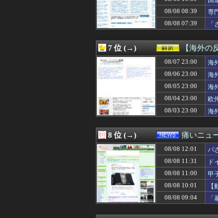
08/08 12:00
アマゾン売り上げ
08/08 12:00
【話題】不倫し
08/08 08:39
専
08/08 12:00
イーロン・マス
め
08/08 07:39
「
08/08 12:00
「非常に残念」高
が
08/08 12:00
海外「日本がまた
08/08 12:00
【アイマス】何
7 位 (→)
【海外の
08/08 12:00
【ウマ娘】アイ
08/08 12:00
08/07 23:00
賀喜遥香さんのガ
海
08/08 12:00
DAZN サッカー
08/06 23:00
海
08/08 12:00
「優しい男はモテ
08/05 23:00
海
08/08 12:00
「あなたは一生働
08/08 12:00
海外「こうなると
08/04 23:00
欧
08/08 12:00
『スーパーダンガ
08/03 23:00
海
08/08 12:00
韓国人「チャン・
08/08 12:00
【衝撃】韓国人
08/08 12:00
海外ゲイコミュニ
8 位 (→)
痛いニュース
08/08 12:00
「経営の神様」
08/08 12:01
08/08 11:59
【MSV】シン・
パ
08/08 11:57
【日向坂46】女性ア
08/08 11:31
ド
08/08 11:56
昨日のE-楽天のサヨ
08/08 11:00
甲
08/08 11:56
ロッテ小島和哉(30
08/08 11:55
【ハマスタバトル
08/08 10:01
【
08/08 11:55
わいせつな行為疑
08/08 09:04
「
08/08 11:50
【海外の反応】ト
08/08 11:50
【櫻坂46】16t