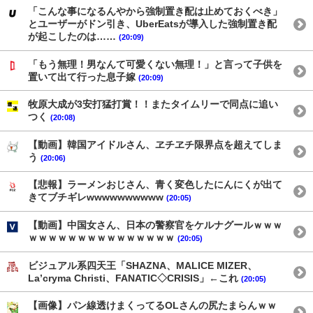
「こんな事になるんやから強制置き配は止めておくべき」
とユーザーがドン引き、UberEatsが導入した強制置き配
が起こしたのは……
(20:09)
「もう無理！男なんて可愛くない無理！」と言って子供を
置いて出て行った息子嫁
(20:09)
牧原大成が3安打猛打賞！！またタイムリーで同点に追い
つく
(20:08)
【動画】韓国アイドルさん、ヱチヱチ限界点を超えてしま
う
(20:06)
【悲報】ラーメンおじさん、青く変色したにんにくが出て
きてブチギレwwwwwwwwww
(20:05)
【動画】中国女さん、日本の警察官をケルナグールｗｗｗ
ｗｗｗｗｗｗｗｗｗｗｗｗｗｗｗ
(20:05)
ビジュアル系四天王「SHAZNA、MALICE MIZER、
La’cryma Christi、FANATIC◇CRISIS」←これ
(20:05)
【画像】パン線透けまくってるOLさんの尻たまらんｗｗ