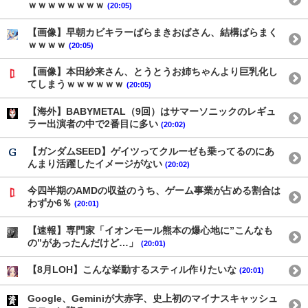
ｗｗｗｗｗｗｗｗ
(20:05)
【画像】早朝カビキラーばらまきおばさん、結構ばらまく
ｗｗｗｗ
(20:05)
【画像】本田紗来さん、とうとうお姉ちゃんより巨乳化し
てしまうｗｗｗｗｗｗ
(20:05)
【海外】BABYMETAL（9回）はサマーソニックのレギュ
ラー出演者の中で2番目に多い
(20:02)
【ガンダムSEED】ゲイツってクルーゼも乗ってるのにあ
んまり活躍したイメージがない
(20:02)
今四半期のAMDの収益のうち、ゲーム事業が占める割合は
わずか6％
(20:01)
【速報】専門家「イオンモール熊本の爆心地に”こんなも
の”があったんだけど…」
(20:01)
【8月LOH】こんな挙動するスティル作りたいな
(20:01)
Google、Geminiが大赤字、史上初のマイナスキャッシュ