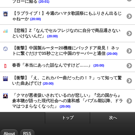
フローに陥る
(20:01)
【ラブライブ！】今週のハマタ歌謡祭にもふりさん出るじ
ゃねーか
(20:00)
【悲報】Z「なんでセルフレジなのに自分で商品通さない
といけないんだ」
(20:00)
【衝撃】中国製ルーター20機種にバックドア発見！ ネッ
トに繋ぐだけで35秒ごとに中国のサーバーと通信
(20:00)
春香「本当にあった話なんですけど……」
(20:00)
【衝撃】「え、これカバー曲だったの！？」って知って驚
いた曲あげてけ
(20:00)
「クマが悪者扱いされているのが悲しい」『北の国から』
倉本聰が語った現代社会への違和感 「バブル期以降、ドラ
マはつまらなくなった」
(20:00)
トップ
次へ
About
RSS