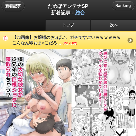
だめぽアンテナSP
Ranking
新着記事
新着記事：
総合
トップ
次へ
【ｼｺ画像】お嬢様のお○ぱい、ガチですごいｗｗｗｗｗｗ
こんなん即おま○こだろ…
(PickUP!)