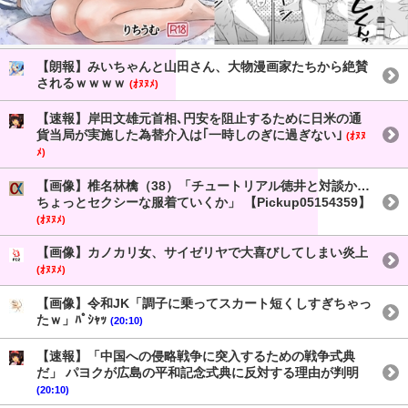
【朗報】みいちゃんと山田さん、大物漫画家たちから絶賛
されるｗｗｗｗ
(ｵﾇﾇﾒ)
【速報】岸田文雄元首相､円安を阻止するために日米の通
貨当局が実施した為替介入は｢一時しのぎに過ぎない｣
(ｵﾇﾇ
ﾒ)
【画像】椎名林檎（38）「チュートリアル徳井と対談か…
ちょっとセクシーな服着ていくか」 【Pickup05154359】
(ｵﾇﾇﾒ)
【画像】カノカリ女、サイゼリヤで大喜びしてしまい炎上
(ｵﾇﾇﾒ)
【画像】令和JK「調子に乗ってスカート短くしすぎちゃっ
たｗ」ﾊﾟｼｬｯ
(20:10)
【速報】「中国への侵略戦争に突入するための戦争式典
だ」 パヨクが広島の平和記念式典に反対する理由が判明
(20:10)