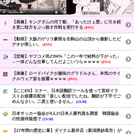
【画像】キングダムの河了貂、「あったけぇ壁」に引き続
き更に味方をぶっ殺す作戦を実行する
(ｵﾇﾇﾒ)
【動画】大阪のゲリラ豪雨を生駒山の山頂から撮影したビ
デオが美しい。
(ｵﾇﾇﾒ)
【悲報】ヤフコメ民の56%「この一年で給料が下がった」
←一体どんな仕事してんだよこいつらｗｗｗｗ
(ｵﾇﾇﾒ)
【画像】ロードバイクが趣味のグラドルさん、本気のサイ
クルウェア姿を披露ｗｗｗｗ
(ｵﾇﾇﾒ)
【にじEN】エナー、日本語翻訳ツールを使って宣材イラ
ストお披露目配信「楽しい配信でしたね、翻訳が下手でご
めんなさい。二度と使いません」
(13:30)
日本サッカー協会が4人の日本人審判員を調査 韓国協会
の性接待疑惑で
(13:30)
【27年間の歴史に幕】ダイナム新井店（新潟県妙高市）が