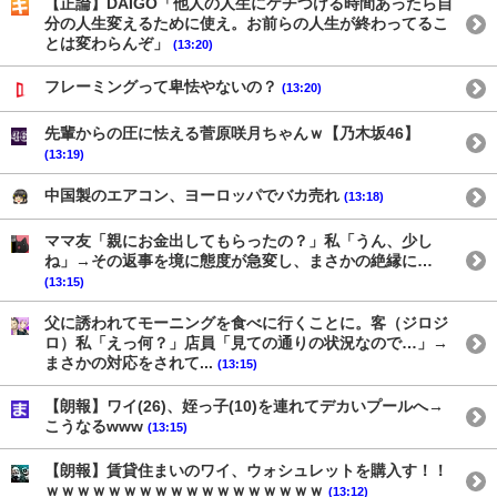
【正論】DAIGO「他人の人生にケチつける時間あったら自
分の人生変えるために使え。お前らの人生が終わってるこ
とは変わらんぞ」
(13:20)
フレーミングって卑怯やないの？
(13:20)
先輩からの圧に怯える菅原咲月ちゃんｗ【乃木坂46】
(13:19)
中国製のエアコン、ヨーロッパでバカ売れ
(13:18)
ママ友「親にお金出してもらったの？」私「うん、少し
ね」→その返事を境に態度が急変し、まさかの絶縁に…
(13:15)
父に誘われてモーニングを食べに行くことに。客（ジロジ
ロ）私「えっ何？」店員「見ての通りの状況なので…」→
まさかの対応をされて...
(13:15)
【朗報】ワイ(26)、姪っ子(10)を連れてデカいプールへ→
こうなるwww
(13:15)
【朗報】賃貸住まいのワイ、ウォシュレットを購入す！！
ｗｗｗｗｗｗｗｗｗｗｗｗｗｗｗｗｗｗ
(13:12)