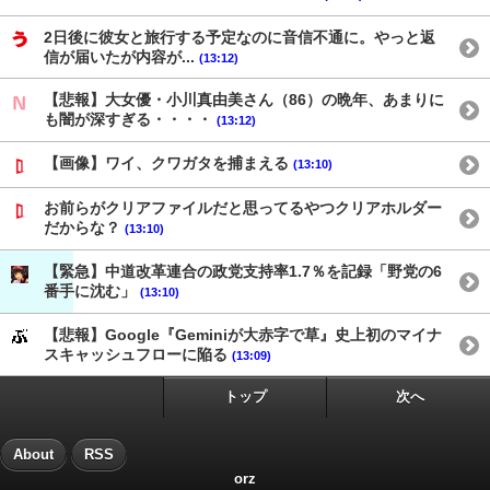
2日後に彼女と旅行する予定なのに音信不通に。やっと返
信が届いたが内容が...
(13:12)
【悲報】大女優・小川真由美さん（86）の晩年、あまりに
も闇が深すぎる・・・・
(13:12)
【画像】ワイ、クワガタを捕まえる
(13:10)
お前らがクリアファイルだと思ってるやつクリアホルダー
だからな？
(13:10)
【緊急】中道改革連合の政党支持率1.7％を記録「野党の6
番手に沈む」
(13:10)
【悲報】Google『Geminiが大赤字で草』史上初のマイナ
スキャッシュフローに陥る
(13:09)
トップ
次へ
About
RSS
orz