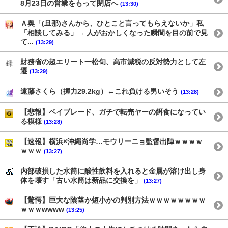
8月23日の営業をもって閉店へ
(13:30)
Ａ奥「(旦那)さんから、ひとこと言ってもらえないか」私
「相談してみる」→ 人がおかしくなった瞬間を目の前で見
て...
(13:29)
財務省の超エリート一松旬、高市減税の反対勢力として左
遷
(13:29)
遠藤さくら（握力29.2kg）←これ負ける男いそう
(13:28)
【悲報】ベイブレード、ガチで転売ヤーの餌食になってい
る模様
(13:28)
【速報】横浜×沖縄尚学…モウリーニョ監督出陣ｗｗｗｗ
ｗｗｗ
(13:27)
内部破損した水筒に酸性飲料を入れると金属が溶け出し身
体を壊す「古い水筒は新品に交換を」
(13:27)
【驚愕】巨大な陰茎か短小かの判別方法ｗｗｗｗｗｗｗｗ
ｗｗｗwwww
(13:25)