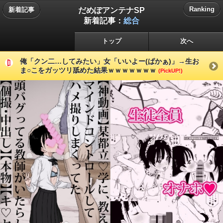
だめぽアンテナSP
Ranking
新着記事
新着記事：
総合
トップ
次へ
俺「クン二…してみたい」女「いいよー(ぱかぁ)」→生お
ま○こをガッツリ舐めた結果ｗｗｗｗｗｗｗ
(PickUP!)