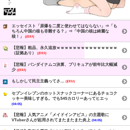
エッセイスト「原爆を二度と使わせてはならない」⇒「も
ちろん中国の核も非難する？」⇒「中国の核は綺麗な
核！」
(ｵﾇﾇﾒ)
【悲報】粗品、永久追放ｗｗｗｗｗｗｗｗｗｗｗｗｗｗｗ
（証拠あり）
(ｵﾇﾇﾒ)
【悲報】バンダイナムコ決算、プリキュアが前年比大幅減
少
(ｵﾇﾇﾒ)
もしかして民主主義ってさ…
(ｵﾇﾇﾒ)
セブンイレブンのホットスナックコーナーにあるチョコク
ッキー美味しすぎる。でも545カロリーあってヒエっ
(04:05)
【悲報】人気アニメ「メイドインアビス」の主題歌に
VTuberさんが起用されてまたまたまた炎上
(04:05)