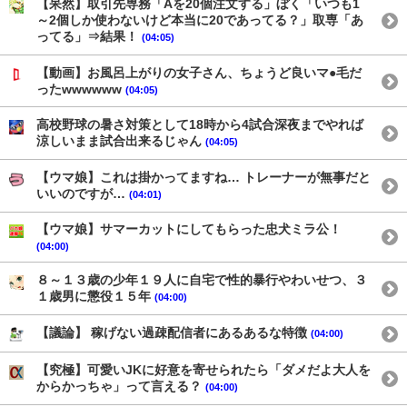
【呆然】取引先専務「Aを20個注文する」ぼく「いつも1
～2個しか使わないけど本当に20であってる？」取専「あ
ってる」⇒結果！
(04:05)
【動画】お風呂上がりの女子さん、ちょうど良いマ●毛だ
ったwwwwww
(04:05)
高校野球の暑さ対策として18時から4試合深夜までやれば
涼しいまま試合出来るじゃん
(04:05)
【ウマ娘】これは掛かってますね… トレーナーが無事だと
いいのですが…
(04:01)
【ウマ娘】サマーカットにしてもらった忠犬ミラ公！
(04:00)
８～１３歳の少年１９人に自宅で性的暴行やわいせつ、３
１歳男に懲役１５年
(04:00)
【議論】 稼げない過疎配信者にあるあるな特徴
(04:00)
【究極】可愛いJKに好意を寄せられたら「ダメだよ大人を
からかっちゃ」って言える？
(04:00)