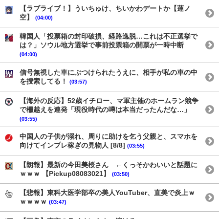
【ラブライブ！】ういちゅけ、ちいかわデートか【蓮ノ
空】
(04:00)
韓国人「投票箱の封印破損、経路逸脱…これは不正選挙で
は？」ソウル地方選挙で事前投票箱の開票が一時中断
(04:00)
信号無視した車にぶつけられたうえに、相手が私の車の中
を捜索してる！
(03:57)
【海外の反応】52歳イチロー、マ軍主催のホームラン競争
で柵越えを連発「現役時代の噂は本当だったんだな…」
(03:55)
中国人の子供が溺れ、周りに助けを乞う父親と、スマホを
向けてインプレ稼ぎの見物人 [8/8]
(03:55)
【朗報】最新の今田美桜さん ←くっそかわいいと話題に
ｗｗｗ 【Pickup08083021】
(03:50)
【悲報】東科大医学部卒の美人YouTuber、直美で炎上ｗ
ｗｗｗｗ
(03:47)