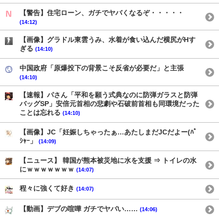
【警告】住宅ローン、ガチでヤバくなるぞ・・・・・
(14:12)
【画像】グラドル東雲うみ、水着が食い込んだ横尻がHす
ぎる
(14:10)
中国政府「原爆投下の背景こそ反省が必要だ」と主張
(14:10)
【速報】パさん「平和を願う式典なのに防弾ガラスと防弾
バッグSP」安倍元首相の悲劇や石破前首相も同環境だった
ことは忘れる
(14:10)
【画像】JC「妊娠しちゃったぁ…あたしまだJCだよー(ﾊﾟ
ｼｬｰ」
(14:09)
【ニュース】 韓国が熊本被災地に水を支援 ⇒ トイレの水
にｗｗｗｗｗｗｗ
(14:07)
程々に強くて好き
(14:07)
【動画】デブの喧嘩 ガチでヤバい……
(14:06)