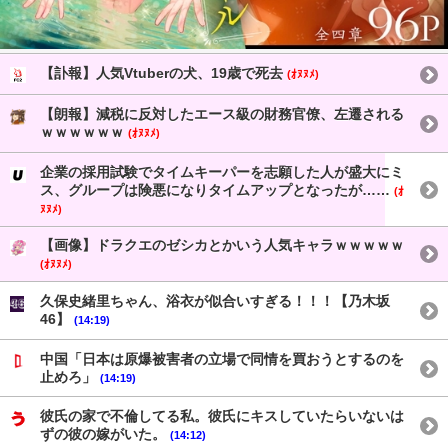
【訃報】人気Vtuberの犬、19歳で死去
(ｵﾇﾇﾒ)
【朗報】減税に反対したエース級の財務官僚、左遷される
ｗｗｗｗｗｗ
(ｵﾇﾇﾒ)
企業の採用試験でタイムキーパーを志願した人が盛大にミ
ス、グループは険悪になりタイムアップとなったが……
(ｵ
ﾇﾇﾒ)
【画像】ドラクエのゼシカとかいう人気キャラｗｗｗｗｗ
(ｵﾇﾇﾒ)
久保史緒里ちゃん、浴衣が似合いすぎる！！！【乃木坂
46】
(14:19)
中国「日本は原爆被害者の立場で同情を買おうとするのを
止めろ」
(14:19)
彼氏の家で不倫してる私。彼氏にキスしていたらいないは
ずの彼の嫁がいた。
(14:12)