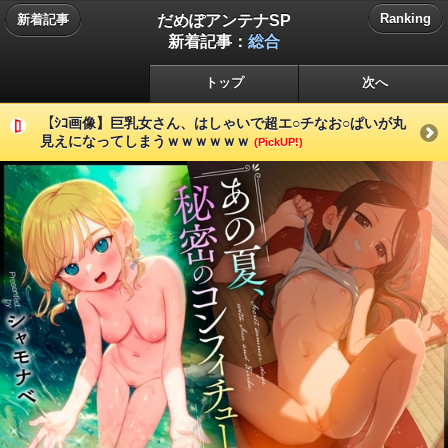
だめぽアンテナSP
Ranking
新着記事
新着記事：
総合
トップ
次へ
【ｼｺ画像】巨乳女さん、はしゃいで超エ○チなお○ぱいが丸
見えになってしまうｗｗｗｗｗｗ
(PickUP!)