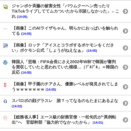
ジャンポケ斉藤の被害女性「バウムクーヘン売ったり
TikTokライブしててムカついたから示談しなかった」←こ
れ
(14:05)
【画像】このAIライザちゃん、明らかにおっぱいを触られ
てる
(14:05)
【画像】ロッテ「アイスとコラボするポケモンをくださ
い」ポケモン公式「しょうがねえなぁ」
(14:05)
韓国人「悲報：FIFA会長にさえ2002年W杯で韓国が審判
を買収していたと思われていた模様…（ﾌﾞﾙﾌﾞﾙ」＝韓国の
反応
(14:05)
【画像】甲子園のチアさん、優勝レベルが発見されてしま
うｗｗｗｗｗｗｗ
(14:05)
スパロボの顔グラスレ 誰？ってなるのもたまにあるよな
(14:02)
【総務省人事】エース級の財務官僚・一松旬氏が“異例転
出”へ 官邸幹部「協力的でなかったから」
(14:01)