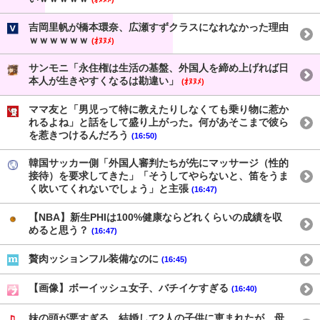
吉岡里帆が橋本環奈、広瀬すずクラスになれなかった理由
ｗｗｗｗｗｗ
(ｵﾇﾇﾒ)
サンモニ「永住権は生活の基盤、外国人を締め上げれば日
本人が生きやすくなるは勘違い」
(ｵﾇﾇﾒ)
ママ友と「男児って特に教えたりしなくても乗り物に惹か
れるよね」と話をして盛り上がった。何があそこまで彼ら
を惹きつけるんだろう
(16:50)
韓国サッカー側「外国人審判たちが先にマッサージ（性的
接待）を要求してきた」「そうしてやらないと、笛をうま
く吹いてくれないでしょう」と主張
(16:47)
【NBA】新生PHIは100%健康ならどれくらいの成績を収
めると思う？
(16:47)
贅肉ッションフル装備なのに
(16:45)
【画像】ボーイッシュ女子、バチイケすぎる
(16:40)
妹の頭が悪すぎる。結婚して2人の子供に恵まれたが、母