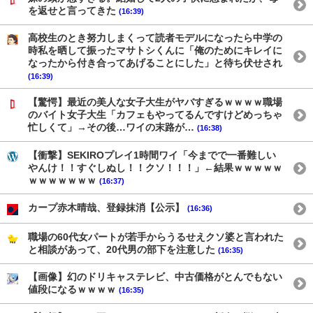
を返せと言ってきた
(16:39)
高校生のとき努力しまくって読者モデルになったら中学の
時私を晒して振ったマサトシくんに「俺のためにキレイに
なったから付き合ってあげることにした」と待ち伏せされ
(16:39)
【驚愕】最近の美人な女子大生がヤバすぎるｗｗｗｗ職場
のバイト女子大生「カフェもやってるんですけどめっちゃ
忙しくて」→その後…ワイの末路が…
(16:38)
【衝撃】SEKIROプレイ1時間ワイ「今までで一番難しい
やんけ！！すぐしぬし！！クソ！！！」←結果ｗｗｗｗｗ
ｗｗｗｗｗｗｗ
(16:37)
カープ赤木晴哉、登録抹消【公示】
(16:36)
職場の60代女パートが若手からうるせえクソ婆と言われた
と相談があって、20代男の部下を注意した
(16:35)
【画像】幻のドリキャステレビ、中古価格がとんでもない
値段になるｗｗｗｗ
(16:35)