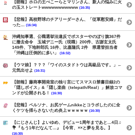
【朗報】ホロの王ぺこーらとマリンさん、新人の悩みに火
の玉ストレートwwwwwwwwwww
(16:35)
【悲報】高校野球のチアリーダーさん、「従軍慰安婦」だ
った…
(16:34)
沖縄知事選、公職選挙法違反でポスターやのぼり旗367件
に撤去命令 玉城デニー氏（現職）200件、古謝玄太氏
149件、下地幹郎氏 16件、比嘉隆氏 2件 県選管担当者
「沖縄は圧倒的に多い」
(16:32)
【ウマ娘】？？？「ワイのスタドトウは高級品です。」←
元気出せよ
(16:31)
【朗報】藤商事開発室の独り言にてスマスロ禁書目録2の
「隠しボイス」&「隠し楽曲（telepath/Real）」解放コマ
ンドが公開される！
(16:30)
【悲報】ペルソナ、お尻ゲームnikkeとコラボしたのに全
くケツを揺らさないため炎上ｗｗｗｗｗ
(16:30)
【にじさんじ】よいゆめ、デビュー1周年まであと…4日♫
💐『もう1年だなんて…』【今宵、××と夢を見る。】
(16:30)