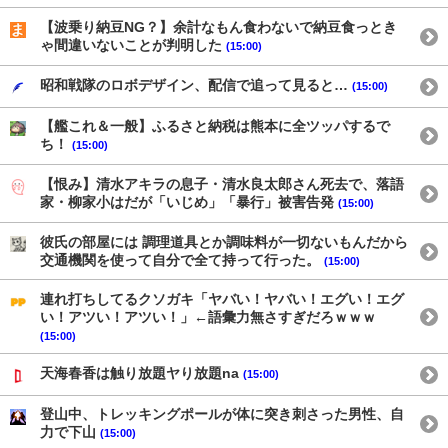
【波乗り納豆NG？】余計なもん食わないで納豆食っとき
ゃ間違いないことが判明した
(15:00)
昭和戦隊のロボデザイン、配信で追って見ると…
(15:00)
【艦これ＆一般】ふるさと納税は熊本に全ツッパするで
ち！
(15:00)
【恨み】清水アキラの息子・清水良太郎さん死去で、落語
家・柳家小はだが「いじめ」「暴行」被害告発
(15:00)
彼氏の部屋には 調理道具とか調味料が一切ないもんだから
交通機関を使って自分で全て持って行った。
(15:00)
連れ打ちしてるクソガキ「ヤバい！ヤバい！エグい！エグ
い！アツい！アツい！」←語彙力無さすぎだろｗｗｗ
(15:00)
天海春香は触り放題ヤり放題na
(15:00)
登山中、トレッキングポールが体に突き刺さった男性、自
力で下山
(15:00)