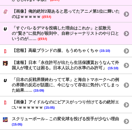
【画像】俺的絶対2期あると思ってたアニメ第1位に輝いた
のはｗｗｗｗｗ
(ｵﾇﾇﾒ)
「すぐバレるデマを投稿した理由はこれか」と拡散元
の”賢さ”に批判が殺到中、自称ジャーナリストのやり口と
いうのが……
(ｵﾇﾇﾒ)
【悲報】高級ブランドの服、もうめちゃくちゃ
(15:10)
【速報】日本「永住許可が出たら生活保護貰おうなんて外
国人が増えては困る。日本人以上の水準のみ許可」
(15:10)
「日本の反戦界隈終わってて草」と海自トマホークへの例
の界隈の反応が話題に、今になって存在に気付いてしまっ
た結果……
(15:09)
【画像】アイドルなのにピアスがっつり付けてるの絶対エ
□いｗｗｗｗｗｗ
(15:05)
スクリューボール←この変化球を投げる投手が少ない理由
(15:05)