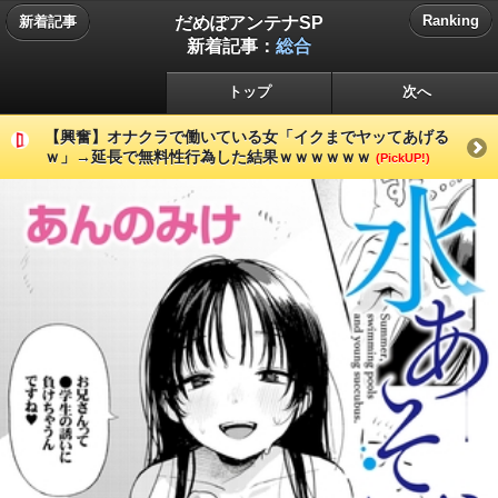
だめぽアンテナSP
Ranking
新着記事
新着記事：
総合
トップ
次へ
【興奮】オナクラで働いている女「イクまでヤッてあげる
ｗ」→延長で無料性行為した結果ｗｗｗｗｗｗ
(PickUP!)