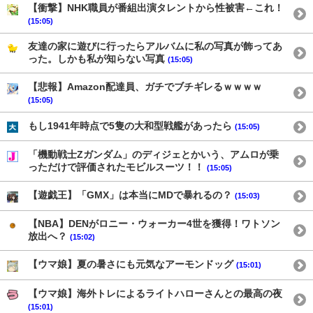
【衝撃】NHK職員が番組出演タレントから性被害←これ！
(15:05)
友達の家に遊びに行ったらアルバムに私の写真が飾ってあ
った。しかも私が知らない写真
(15:05)
【悲報】Amazon配達員、ガチでブチギレるｗｗｗｗ
(15:05)
もし1941年時点で5隻の大和型戦艦があったら
(15:05)
「機動戦士Ζガンダム」のディジェとかいう、アムロが乗
っただけで評価されたモビルスーツ！！
(15:05)
【遊戯王】「GMX」は本当にMDで暴れるの？
(15:03)
【NBA】DENがロニー・ウォーカー4世を獲得！ワトソン
放出へ？
(15:02)
【ウマ娘】夏の暑さにも元気なアーモンドッグ
(15:01)
【ウマ娘】海外トレによるライトハローさんとの最高の夜
(15:01)