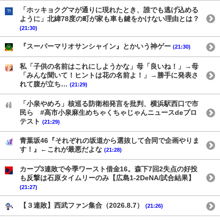
「ホッキョクグマが通りに現れたとき、誰でも逃げ込める
ように」北緯78度の町が家も車も鍵をかけない理由とは？
(21:30)
『スーパーマリオサンシャイン』とかいう神ゲー
(21:30)
私「子供の名前はこれにしようかな」母「良いね！」→母
「みんな聞いて！ヒントは花の名前よ！」→勝手に発表さ
れて腹が立ち…
(21:29)
「小泉やめろ」核巡る防衛相発言を批判、横浜駅西口で市
民ら #高市小泉麻生めちゃくちゃじゃんニュースdeプロ
テスト
(21:29)
青葉坂46『それぞれの坂道から選抜して合同で企画やりま
す！』←これが最悪だよな
(21:28)
カープ3連敗で今季ワースト借金16。森下7回2失点の好投
も反撃は石原タイムリーのみ【広島1-2DeNA/試合結果】
(21:27)
【３連敗】西武ファン集合（2026.8.7）
(21:26)