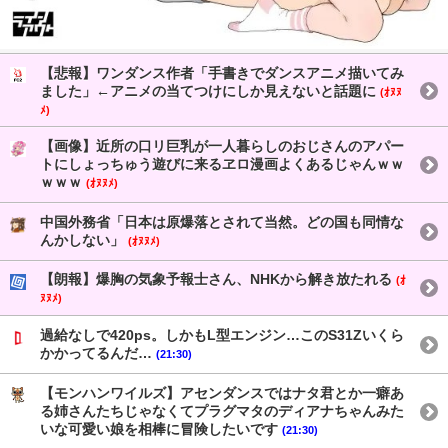
【悲報】ワンダンス作者「手書きでダンスアニメ描いてみ
ました」←アニメの当てつけにしか見えないと話題に
(ｵﾇﾇ
ﾒ)
【画像】近所の口リ巨乳が一人暮らしのおじさんのアパー
トにしょっちゅう遊びに来るヱロ漫画よくあるじゃんｗｗ
ｗｗｗ
(ｵﾇﾇﾒ)
中国外務省「日本は原爆落とされて当然。どの国も同情な
んかしない」
(ｵﾇﾇﾒ)
【朗報】爆胸の気象予報士さん、NHKから解き放たれる
(ｵ
ﾇﾇﾒ)
過給なしで420ps。しかもL型エンジン…このS31Zいくら
かかってるんだ…
(21:30)
【モンハンワイルズ】アセンダンスではナタ君とか一癖あ
る姉さんたちじゃなくてプラグマタのディアナちゃんみた
いな可愛い娘を相棒に冒険したいです
(21:30)