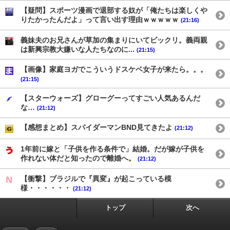
【疑問】スポーツ漫画で退部する奴が「俺たちは楽しくや
りたかったんだよ」って言い出す理由ｗｗｗｗｗ
(21:16)
義妹夫のお兄さんが草加の集まりにいてビックリ。義両親
は新興宗教大嫌いな人たちなのに...
(21:15)
【画像】家庭ヨガでこういうドスケベ女子が来たら。。。
(21:15)
【スターウォーズ】グローグーってすごい人気あるんだ
な…
(21:12)
【感想まとめ】スパイダーマンBND見てきたよ
(21:12)
1年前に嫁と「子供を作る条件で」結婚。だが嫁が子供を
作れない体だと知ったので離婚へ。
(21:12)
【衝撃】ブラジルで『異変』が起こっている模
様・・・・・・
(21:12)
トップ
次へ