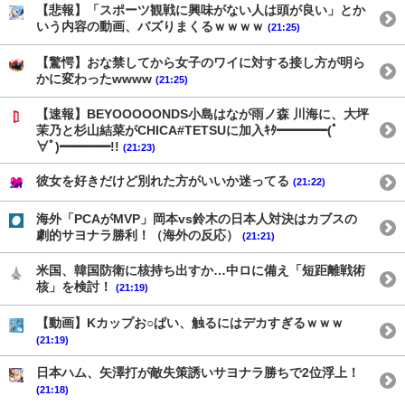
【悲報】「スポーツ観戦に興味がない人は頭が良い」とか
いう内容の動画、バズりまくるｗｗｗｗ
(21:25)
【驚愕】おな禁してから女子のワイに対する接し方が明ら
かに変わったwwww
(21:25)
【速報】BEYOOOOONDS小島はなが雨ノ森 川海に、大坪
茉乃と杉山結菜がCHICA#TETSUに加入ｷﾀ━━━━(ﾟ
∀ﾟ)━━━━!!
(21:23)
彼女を好きだけど別れた方がいいか迷ってる
(21:22)
海外「PCAがMVP」岡本vs鈴木の日本人対決はカブスの
劇的サヨナラ勝利！（海外の反応）
(21:21)
米国、韓国防衛に核持ち出すか…中ロに備え「短距離戦術
核」を検討！
(21:19)
【動画】Kカップお○ぱい、触るにはデカすぎるｗｗｗ
(21:19)
日本ハム、矢澤打が敵失策誘いサヨナラ勝ちで2位浮上！
(21:18)