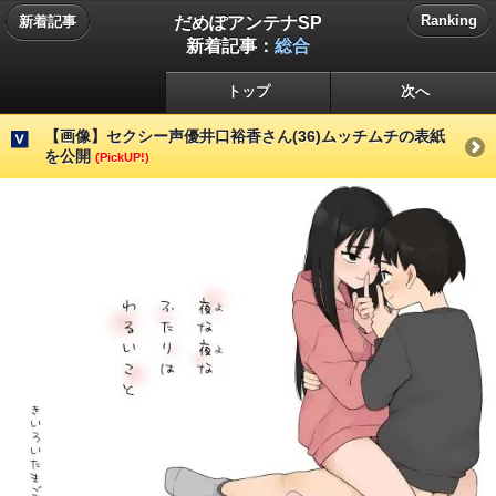
だめぽアンテナSP
Ranking
新着記事
新着記事：
総合
トップ
次へ
【画像】セクシー声優井口裕香さん(36)ムッチムチの表紙
を公開
(PickUP!)