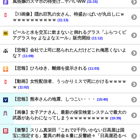
風俗嬢のスマホの待受け...ヤバいWW
(11:15)
【ｼｺ画像】隠れ巨乳の女さん、特盛お○ぱいが丸出しにｗ
ｗｗｗｗｗｗｗｗｗｗ
(11:13)
ビールと水を交互に飲まないと倒れるグラス「ふらつくビ
アグラス by よなよなエール」販売開始
(11:12)
【悲報】会社で上司に怒られたんだけどこれ俺悪くないよ
な？
(11:09)
【悲報】ひろゆき、離婚を提示される
(11:03)
【動画】女性配信者、うっかりミスで死にかけるｗｗｗｗ
ｗ
(11:02)
【悲報】熊本さんの地震、しつこい・・・
(10:40)
【画像】女子アナさん、最新の保安検査システムで最大の
武器があらわになってしまうｗｗｗｗｗｗｗｗｗ
(10:39)
【衝撃】スリム真栄田「これで2千円いかない日高屋は国
宝に指定する」驚異の料金＆量に反響続々「日高屋恐るべ