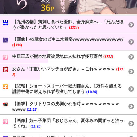
【九州名物】鶏刺し食べた医師、全身麻痺へ…「死んだほ
うが良かったと思っていた」
(ｵﾇﾇﾒ)
【画像】45歳女のビキニ水着姿wwwwwwwwwwwwwww
(ｵﾇﾇﾒ)
中居正広が熊本地震被災地に人知れず多額寄付
(ｵﾇﾇﾒ)
女さん「丁度いいマッチョが好き」←これｗｗｗｗｗ
(ｵﾇﾇ
ﾒ)
【悲報】ショートスリーパー堀大輔さん、1万件を超える
誹謗中傷に耐えられず号泣してしまう
(11:26)
【衝撃】クリトリスの皮剥かれる時ｗｗｗｗｗｗｗｗｗ
wwww
(11:25)
【画像】姪っ子集団「おじちゃん、夏休みの間ずっと泊っ
てくね」
(11:20)