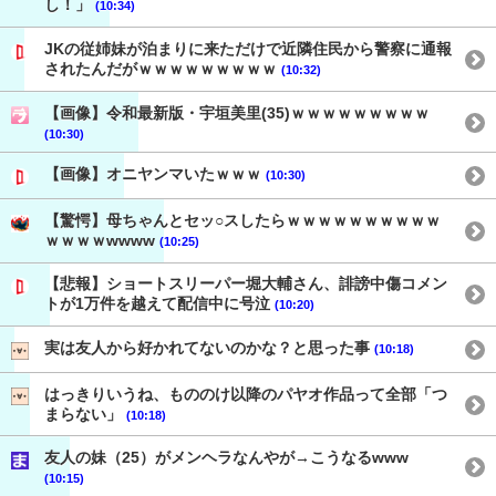
し！」
(10:34)
JKの従姉妹が泊まりに来ただけで近隣住民から警察に通報
されたんだがｗｗｗｗｗｗｗｗｗ
(10:32)
【画像】令和最新版・宇垣美里(35)ｗｗｗｗｗｗｗｗｗ
(10:30)
【画像】オニヤンマいたｗｗｗ
(10:30)
【驚愕】母ちゃんとセッ○スしたらｗｗｗｗｗｗｗｗｗｗ
ｗｗｗｗwwww
(10:25)
【悲報】ショートスリーパー堀大輔さん、誹謗中傷コメン
トが1万件を越えて配信中に号泣
(10:20)
実は友人から好かれてないのかな？と思った事
(10:18)
はっきりいうね、もののけ以降のパヤオ作品って全部「つ
まらない」
(10:18)
友人の妹（25）がメンヘラなんやが→こうなるwww
(10:15)