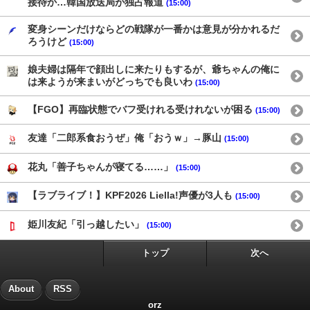
接待か…韓国放送局が独占報道
(15:00)
変身シーンだけならどの戦隊が一番かは意見が分かれるだ
ろうけど
(15:00)
娘夫婦は隔年で顔出しに来たりもするが、爺ちゃんの俺に
は来ようが来まいがどっちでも良いわ
(15:00)
【FGO】再臨状態でバフ受けれる受けれないが困る
(15:00)
友達「二郎系食おうぜ」俺「おうｗ」→豚山
(15:00)
花丸「善子ちゃんが寝てる……」
(15:00)
【ラブライブ！】KPF2026 Liella!声優が3人も
(15:00)
姫川友紀「引っ越したい」
(15:00)
トップ
次へ
About
RSS
orz