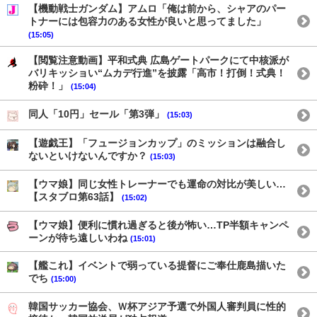
【機動戦士ガンダム】アムロ「俺は前から、シャアのパー
トナーには包容力のある女性が良いと思ってました」
(15:05)
【閲覧注意動画】平和式典 広島ゲートパークにて中核派が
バリキッショい“ムカデ行進”を披露「高市！打倒！式典！
粉砕！」
(15:04)
同人「10円」セール「第3弾」
(15:03)
【遊戯王】「フュージョンカップ」のミッションは融合し
ないといけないんですか？
(15:03)
【ウマ娘】同じ女性トレーナーでも運命の対比が美しい…
【スタブロ第63話】
(15:02)
【ウマ娘】便利に慣れ過ぎると後が怖い…TP半額キャンペ
ーンが待ち遠しいわね
(15:01)
【艦これ】イベントで弱っている提督にご奉仕鹿島描いた
でち
(15:00)
韓国サッカー協会、Ｗ杯アジア予選で外国人審判員に性的