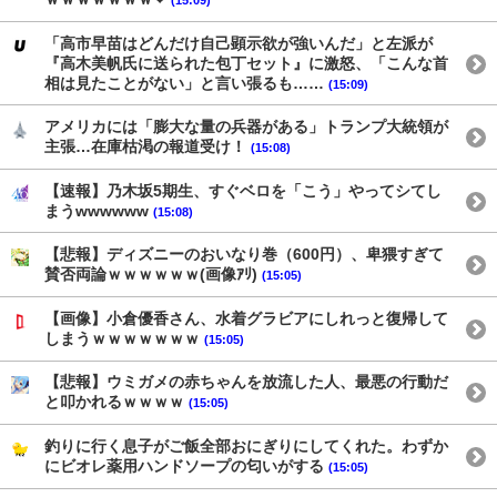
「高市早苗はどんだけ自己顕示欲が強いんだ」と左派が
『高木美帆氏に送られた包丁セット』に激怒、「こんな首
相は見たことがない」と言い張るも……
(15:09)
アメリカには「膨大な量の兵器がある」トランプ大統領が
主張…在庫枯渇の報道受け！
(15:08)
【速報】乃木坂5期生、すぐベロを「こう」やってシてし
まうwwwwww
(15:08)
【悲報】ディズニーのおいなり巻（600円）、卑猥すぎて
賛否両論ｗｗｗｗｗｗ(画像ｱﾘ)
(15:05)
【画像】小倉優香さん、水着グラビアにしれっと復帰して
しまうｗｗｗｗｗｗｗ
(15:05)
【悲報】ウミガメの赤ちゃんを放流した人、最悪の行動だ
と叩かれるｗｗｗｗ
(15:05)
釣りに行く息子がご飯全部おにぎりにしてくれた。わずか
にビオレ薬用ハンドソープの匂いがする
(15:05)