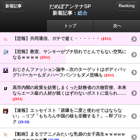
だめぽアンテナSP
Ranking
新着記事
新着記事：
総合
トップ
次へ
【悲報】共同通信、ガチで逝く・・・・・・
(ｵﾇﾇﾒ)
【悲報】教室、ヤンキーがブチ切れでとんでもない空気に
なるｗｗｗｗ
(ｵﾇﾇﾒ)
おじさんファッション論争→次のターゲットはボディバッ
グ?パーカーもダメハーフパンツもダメ悲鳴も
(ｵﾇﾇﾒ)
高市内閣の政策を妨害しまくった財務省の大物官僚、本来
ならエース級の人材が就くはずのないポストに送られ……
(ｵﾇﾇﾒ)
【速報】エッセイスト「原爆を二度と使わせてはならな
い」→リプ「もちろん中国の核も非難する？」→即ブロッ
ク
(15:10)
【動画】まるでアニメみたいな乳袋の女子高生ｗｗｗwｗ
ｗｗｗｗｗｗｗ❤
(15:09)