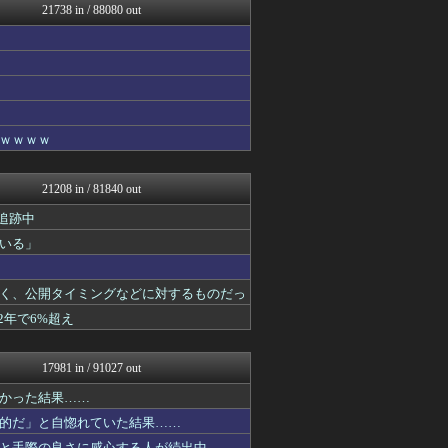
21738 in / 88080 out
不思議.net - 5ch...
GOSSIP速報
アニメつぶやき速報‼︎
キスログ
あらまめ2ch
キニ速
軍事・ミリタリー速報☆彡
ｗｗｗｗ
がーるずレポート - ガー...
ジャンプ速報
バズッター速報
21208 in / 81840 out
コノユビニュース｜みんなの...
ハロン棒ch
追跡中
がーるずレポート - ガー...
いる」
喪女リカ喪女ルカ┃鬼女・生...
喪女リカ喪女ルカ┃鬼女・生...
げぇ速
く、公開タイミングなどに対するものだっ
まとめCUP
2年で6%超え
理想ちゃんねる
NEWSまとめもりー｜2c...
ガハろぐNewsヽ(･ω･...
17981 in / 91027 out
まとめ芸能＠美女画像まとめ...
キスログ
かった結果……
スコールちゃんねる｜２ちゃ...
的だ」と自惚れていた結果……
GOSSIP速報
と手際の良さに感心する人が続出中