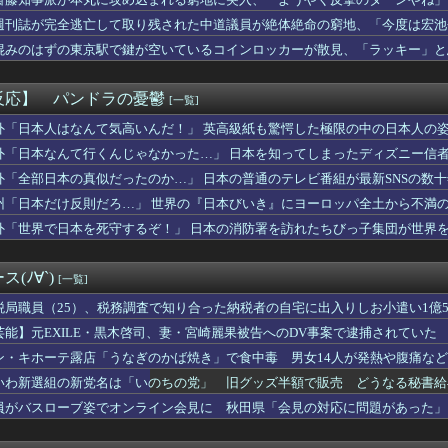
夏、ガチで涼しい
ー協会が15年前にW杯予選などで「外国人審判を性的接待していた...
週刊誌が完全逃亡して取り残された中道議員が絶体絶命の窮地、「今度は宏池
本共産党の街宣車、ほんと碌でもないな
れる人が続出
混みのはずの東京駅で鍵が空いているコインロッカーが散見、「ラッキー」と
サッカー協会、ガチでワールドカップ予選での審判への性接待がバレ...
さん、想像以上にヤバいことになってる…多分想像の何倍以上もヤバ...
んけど定期的に嘘情報を流す馬鹿がいる
反応】 パンドラの憂鬱
[一覧]
ロンのお姉さん、特別サービスがエ□すぎる件ｗｗｗｗｗｗ
性、フェミニズムを「陰謀論」だと思っていたｗｗｗｗ
外「日本人はなんて気高いんだ！」 英高級紙も驚愕した極限の中の日本人の
==//====燕=星==竜=鯉 【8/7】
外「日本なんて行くんじゃなかった…」 日本を知ってしまったディズニー信
ジロードみたいな青春を送りたいなっっっっ
外「全部日本の真似だったのか…」 日本の普通のテレビ番組が最新SNSの数
高市円安ホクホクなのに上半期の輸出額が台湾と韓国に抜かれるww
ースの正体、ガチ『コレ』だと判明ｗｗｗｗ
州「日本だけ反則だろ…」 世界の『日本びいき』にヨーロッパ全土から不満
イレクトってやる意味あるの？
外「世界で日本を死守するぞ！」 日本の消防署を訪れたちびっ子集団が世界
さん、飼い主の『レズプレイ』を見てドン引き・・・
チネルの小説を読んでラスボスに驚いた
ラクエのモンスター
(ﾉ∀`)
[一覧]
ガキ共、これを見たこと無くて渡されたらパニクるらしいｗｗｗｗｗ...
な案件やるか」少年の闇バイト募り侵入盗繰り返す 容疑で中学生2...
税局職員（25）、税務調査で知り合った納税者の自宅に出入りしお小遣い1億50
】菅叶和さん、公式インスタ開設【声優】
芸能】元EXILE・黒木啓司、妻・宮崎麗果被告へのDV事案で逮捕されてい
Zの女の子、日本が暑すぎて薄着すぎる
傷の怪我
ン・キホーテ露店「うなぎのかば焼き」で食中毒 男女14人が発熱や腹痛な
昇を上回る賃上げを日本に定着させる」 →国家公務員月給3.51...
世界に5種しかない飛行能力」ついに謎が判明するｗｗｗｗ
いわ新選組の新党名は「いのちの党」 旧グッズ半額で販売 どうなる秘書給
山みなみアナ 巨乳 ＆ ノースリーブ！！【GIF動画あり】
員がバスローブ姿でオンライン会見に 秋田県「会見の対応に問題があった」
んで女子会する名古屋女子、こうなってしまうｗｗｗｗ
さん、熊本地震被災地へ2000万円の寄付！