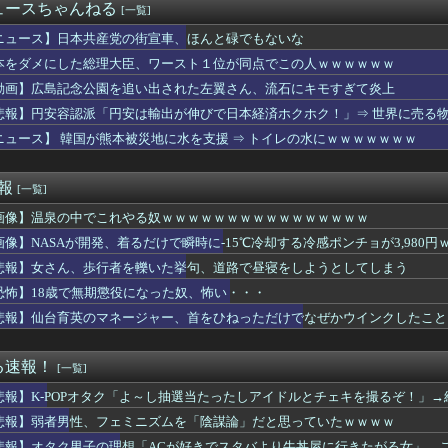
肉』コレクション、大変なことになってるって...
ュースちゃんねる
[一覧]
の娘に「キモッ」と言われたお父さん、グレる
ニックス、TSMCとHBM開発で協力強化」→「サムスンに負ける...
ニュース】日本共産党の街宣車、ほんと碌でもないな
支持者「『れいわ信者』『れいわ知能』は差別的。放送禁止用語にす...
本をダメにした総理大臣、ワースト１位が同点でこの人ｗｗｗｗｗｗ
刺し食べた医師、全身麻痺へ…「死んだほうが良かった」
動画】広島記念公園を追い出された左翼さん、流石にキモすぎて炎上
ったら事故った。スピードも出してなかったのに一回転して、なんと...
を見せてあげる」女児を公園内に誘い込みわいせつか アダルトビデ...
悲報】円安容認派「円安は輸出が伸びで日本経済ホクホク！」⇒ 世界に売る
ん、脚が長すぎるｗｗｗｗｗｗｗ 【Pickup0709161...
ニュース】 韓国が熊本被災地に水を支援 ⇒ トイレの水にｗｗｗｗｗｗｗ
カー、20年安泰になってしまうWWWWWWWWWWWW
新婚初のお祝いが豪華すぎ？！カバンに時計7万円の請求後に訪れた...
、歩行者を轢いた挙句、道路で昼寝をしようとしてしまう
速報
[一覧]
イレのデザインが話題！間違って入るやつ続出www
画像】温泉の中でこれやる奴ｗｗｗｗｗｗｗｗｗｗｗｗｗｗｗｗ
グDON作ったけど
ない体型の南米女ｗｗｗｗｗ
画像】NASAが開発、着るだけで瞬時に-15℃冷却する冷感ポンチョが3,980円
、ミニカズーで最駆けを演奏ｗ【乃木坂46】
悲報】女さん、歩行者を轢いた挙句、道路で昼寝をしようとしてしまう
いかわ』公開14日間で興収50億円突破！！
難】ロシア外務省報道官「広島市長は『偽りの呪文』繰り返している」
恐怖】18歳で無期懲役になった奴、怖い・・・
セクシー女性犯罪者一覧ｗｗｗｗｗｗｗｗｗ
悲報】仙台育英のマネージャー、首をひねっただけでなぜかウインクしたこと
の愛情が薄れ、職場の女とフリンして離婚した。ところが、あるトラ...
永久追放ｗｗｗｗｗｗｗｗｗｗｗｗｗｗｗ（証拠あり）
乳筋トレ女子ｗｗｗｗｗｗｗｗｗｗｗ
る速報！
[一覧]
歳の女さんのむき出しお乳、エ○チ過ぎるｗｗｗｗｗｗｗｗｗｗｗ
悲報】K-POPオタク「よ～し抽選当たったしアイドルとチェキを撮るぞ！」→
ナエ禍蔓延・・・なぜ日本人は妙ちくりんな女に騙されてしまったのか
えず育成完了させたウマ娘のスキルを取得するのが面倒…このまま終...
悲報】弱者男性、フェミニズムを「陰謀論」だと思っていたｗｗｗｗ
、仕事をやめる決心をする
悲報】オタク男子の理想「ACが好きでスタバより牛丼屋に行きたがる女」、