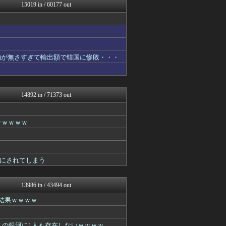
乃木通 乃木坂46櫻坂46...
15019 in / 60177 out
ラビット速報
韓国ニュース反応まとめ
正義の見方
まとめたニュース
喪女リカ喪女ルカ┃鬼女・生...
国難にあってもの申す！！
物が無さすぎて輸出額で韓国に惨敗・・・
アルファルファモザイク＠ネ...
【サッカー まとめ】サカラ...
キスログ
VIPPER速報
14892 in / 71373 out
GOSSIP速報
ダイエット速報＠2ちゃんね...
mashlife通信
ｗｗｗｗｗ
坂道情報通～乃木坂46まと...
デジタルニューススレッド
おーるじゃんる
うしみつ-5chまとめ-
にされてしまう
鬼女はみた -修羅場・恋愛...
不思議.net - 5ch...
筋肉速報
13986 in / 43494 out
えっ!?またここのサイト?
結果ｗｗｗｗ
とりのまるやき（保守）
ウマ娘まとめ速報うまろぐ
あらまめ2ch
この銀河に1人も存在しないｗｗｗｗ