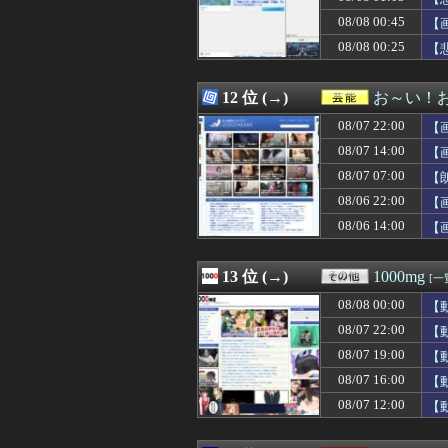
08/08 01:30
◆日本代表◆板倉
08/08 00:45
08/08 01:30
DeNA・度会隆
【
08/08 01:30
【呆れ】元彼「
08/08 00:25
【
08/08 01:30
【サッカー】韓国
08/08 01:30
【悲報】大阪で白昼堂
08/08 01:30
【画像】Fカップ
12 位 (→)
お～い！
08/08 01:29
義弟嫁「駅で男の
08/07 22:00
【
08/08 01:25
【悲報】彼氏いる
08/08 01:24
【カミツキ悲報】
08/07 14:00
【
08/08 01:20
日本代表DF冨安
08/07 07:00
【
08/08 01:20
イメージDVD界
08/06 22:00
08/08 01:17
【ウマ娘】懐か
【
08/08 01:17
隣人「旅行に行っ
08/06 14:00
【
08/08 01:16
『広島燃ゆ』と『
08/08 01:15
放置子「お腹へっ
08/08 01:15
クンニ中に匂った
13 位 (→)
1000mg
[一
08/08 01:13
【悲報】ロシア
08/08 00:00
【
08/08 01:12
【ガチ】キャス
08/08 01:10
【画像】16歳で
08/07 22:00
【
08/08 01:10
【衝撃】20年
08/07 19:00
【
08/08 01:10
【画像】ジャン
08/07 16:00
【
08/08 01:10
【画像】4年で巨
08/08 01:09
小学生の段階で人
08/07 12:00
【
08/08 01:09
【朗報】兎田ぺこ
08/08 01:09
免許証更新者の