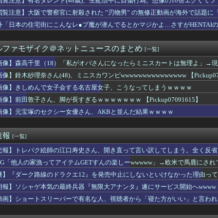
閲覧注意】有名タレント(48歳)、生配信中に自傷行為。想像の10倍エグくて
ー運転手、儲かりまくることが判明ｗｗｗｗｗｗｗｗ
閲覧注意】大阪で警察官に射殺された ”刃物男” の無修正動画が海外で話題に
ャラが声優（まりんか）同じってマジ！？←「スズカさんみたいな演...
「Link！Like！ラブライブ！」運営チームです。【蓮ノ空】
外「日本の住宅街にこんなレ●プ魔が潜んでるとかマジかよ…さすがHENTAI
グループ支配が「現地勢の自滅」によって一層深刻化している件
にやられたJKがたくさんいるという事実
ルファモザイク＠ネットニュースのまとめ
[一覧]
（18）「私がオバさんになったらミニスカートは無理よ」→現在ｗ...
の食い方、レベチｗｗｗｗｗｗｗｗｗｗｗｗｗｗｗｗｗｗｗｗｗｗｗ...
画像】森高千里（18）「私がオバさんになったらミニスカートは無理よ」→
マイス】「DXマイスドライバー」のレビュー動画公開！！
像】鈴木紗理奈さん(48)、ミニスカワンピwwwwwwwwwwwwwww 【Pickup07
を好意的に見ている？それとも否定的に見ている？投票結果がこちら...
くなり自宅療養中。一週間前、階下に明るい家族が引越してきてから...
画像】きしめんで女子会する名古屋女子、こうなってしまうｗｗｗｗ
なし…気がついたら私は「身寄りなし」 、相談できるのはどこの誰...
画像】前田敦子さん、脚が長すぎるｗｗｗｗｗｗｗ 【Pickup07091615】
：ジャイアンツ李政厚（イ・ジョンフ）、1試合で2本塁打… 今季...
画像】元宝塚のセクシー女優さん、AKBと並んだ結果ｗｗｗｗ
の生活費、4万円で余裕とか考えてた結果www
ん(48)、ミニスカワンピwwwwwwwwwwwwwww ...
りまくりです」高市「円安ホクホク！ホクホクゥ！」←
速報
[一覧]
ギャングに所属していた元メンバーが語る、あの時のリアルすぎる体...
応援するチアガールの健康的下半身ｗｗｗｗｗ
悲報】トレパク絵師の江口寿史さん、開き直って言い訳してしまう。全く反省
りまくりです」高市「円安ホクホク！ホクホクゥ！」←
RPG「他人の家漁ってアイテムGETすんの楽しーwwwww」→欧米で馬鹿にさ
三峡ダム「決壊危機」台風13号「三峡直撃確定」日本「最も強い勢...
開発、着るだけで瞬時に-15℃冷却する冷感ポンチョが3,98...
謎】『ダーク路線のドラクエ12』を発売中止にしないといけなかった理由っ
まれってこんないるんだな！！！【乃木坂46】
朗報】ソシャゲ本気の最終兵器『無限大アナンタ』遂にサービス開始へwwww
たいかガチで見解が分かれる女さん4人衆、発見されるｗｗｗｗｗ...
動画】ショートスリーパーで有名な人、視聴者から「寝た方がいい」と言われ
扱いが違うと嘆いている不美人のレス見ると思うんだが雰囲気美人や...
誤情報を拡散した左派、間違いを指摘されても頑として認めなかった...
で一番理解できない表現