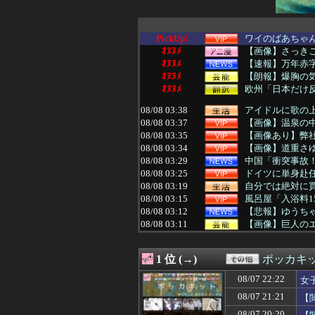
PickUp!
ワイのばあちゃ
ｵﾇﾇﾒ
【画像】さっき
ｵﾇﾇﾒ
【速報】万年赤字
ｵﾇﾇﾒ
【朗報】爆胸の気
ｵﾇﾇﾒ
欧州「日本だけ
08/08 03:38
アイドルに歌の
08/08 03:37
【画像】温泉の
08/08 03:35
【画像あり】弊
08/08 03:34
【画像】道重さ
08/08 03:29
中国「衝突事故！（
08/08 03:25
ドイツに単身赴任
08/08 03:19
自分では絶対に
08/08 03:15
風呂屋「入浴料1
08/08 03:12
【悲報】ゆうちゃ
08/08 03:11
【画像】巨人のエ
08/08 03:10
【速報】中国の海
08/08 03:09
坂口杏里「98k
1 位 (→)
ポッカキ
08/08 03:09
【悲劇】逆転の逆転の
08/08 03:05
【動画】日本に
08/07 22:22
女
08/08 03:05
【愕然】妻「夫か
08/07 21:21
【
08/08 03:05
【悲報】K-PO
08/08 03:03
【朗報】ダイの大
08/07 20:20