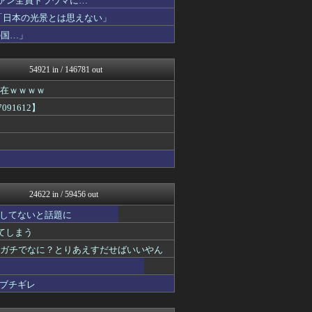
ファン全員トラウマに…
かせまと！
「日本の光景とは思えない」
ウマ娘まとめ速報うまろぐ
の国…」
コンテンツ・声優 | ラブ...
ゲーム実況者速報＠YouT...
まとめたニュース
54921 in / 146781 out
アルファルファモザイク＠ネ...
ラビット速報
現在ｗｗｗｗ
ヒーローNEWS
091612】
ガラパゴスジャパン - 海...
喪女リカ喪女ルカ┃鬼女・生...
がーるずレポート - ガー...
国難にあってもの申す！！
キスログ
アルファルファモザイク＠ネ...
思考ちゃんねる
24622 in / 59456 out
GOSSIP速報
【サッカー まとめ】サカラ...
してないと話題に
V速ニュップ
れてしまう
/)；｀ω´)＜国家総動...
VIPPER速報
てガチでなに？とりあえすだせばいいやん
坂道情報通～乃木坂46まと...
うしみつ-5chまとめ-
ブチギレ
喪女リカ喪女ルカ┃鬼女・生...
U-1 NEWS.
がーるずレポート - ガー...