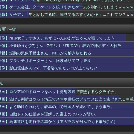
滉は「めっちゃモテる」 年収7億円・お洒落・包容力…超愛される...
輝ののヒロイン、選挙候補者の街頭演説に聞こえる
画像】ゲーム会社、ターゲットを絞りすぎたゲームを制作してしまうｗｗｗｗ
お前んちの家業継いでやってもいいかなｗ」ってお前前は…ｗｗｗｗ
悲報】女子アナ「男と話してる時、胸見てるのすぐわかる」←これマジ？ｗｗ
サッカー協会、性接待疑惑 日本人審判も含まれると報道 「Jリー...
々誘拐事件発生 wwwwwwwwwwwwwwwwwwwww...
女子21歳、下乳ポロリ祭りｗｗｗｗｗ
お宝
[一覧]
人と一緒でしたよねぇ？」私「従弟だけど？」→意味深な言い方をさ...
画像】NHK女子アナさん、あずにゃんのあずにゃんが張ってしまう
女寝取りまくったらｗｗｗｗｗｗｗｗｗｗwwww
甲子園でインドネシア人選手が始球式→日本保守党・百田尚樹代表「...
画像】小倉ゆうか(27)さん、7年ぶり『FRIDAY』表紙で神ボディ大解放
健洋の英プレミア・クリスタルパレス加入が正式決定 鎌田大地とチ...
朗報】爆胸の気象予報士さん、NHKから解き放たれる
にブレイク確定の超大型新人が爆誕するwwwww黒髪清純乙女・黒...
しいと感じたらおっさん
画像】ブランチリポーターさん、阿波踊りでワキ祭り
てきます！」私「この時期に？」→ノーマスクで出掛ける姿を見てモ...
画像】影山優佳さん(25)、下着姿であたシコが止まらない
ヤクルト燃ゆ』を比較←カープファンの反応「新井監督2年目と似て...
た～」女性「お母さんはどうしたの？」 → 大胆すぎる尋問で.....
らこうなるww
覧]
、じわじわと逝き始める
動画】ロシア軍のドローンをネット発射装置で撃墜するウクライナ。
ターの大越健介、高市首相に『爆弾発言』をしてしまう！！！！！
このお◯ぱいはいかんでしょｗｗｗwｗｗｗｗｗｗｗｗ❤
動画】逃げる判断はやっ！埼玉でスマホ運転のプリウスに当て逃げされる車載
以上夫を騙し続けた妻、妻の最後の要求がこれｗｗｗｗ
動画】よく助けられたな。岐阜の川で外国人が溺れてしまう事故。
ポケ斎藤「性行為の許諾は取ったことありません」
動画】自動ドアの仕組みを理解した富山のツバメが賢い。
乳に成長した女の子、両方JC時代の比較写真がこちらｗｗｗｗ
生を確定させるドイツ式の制度、「バカを振い落せるから合理的だ」...
動画】高速道路を走行中の車からリアガラスが飛んでくる事故(ﾟoﾟ)
ら：なんか水着イベント100位以内入ってるんだが？ぺこ！昨日爆...
ゴールド免許率、６７％ｗｗｗｗ