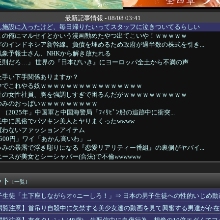
最新記事情報 - 08/08 03:41
ん施設に入ったけど、毎日帰りたいってスタッフに泣きついてるらしい
この俺にマルセイとかいう漫画勧めたやつ出てこいや！ｗｗｗｗｗ
のインドネシア新幹線。負債を埋めるため政府が過半数の株式を引き...
象予報士さん、NHKから解き放たれる
反則だろ…」 世界の『日本びいき』にヨーロッパ全土から不満の声
上手い下手関係ありますか？
中でこれやる奴ｗｗｗｗｗｗｗｗｗｗｗｗｗｗｗｗ
社の女性社員、胸を強調しすぎで困るんだがｗｗｗｗｗｗｗｗｗｗ
ゆみのおっぱいｗｗｗｗｗｗｗｗｗ
2025年」中国軍と中国海警局「ﾌｨﾘﾋﾟﾝ船の追跡中に衝突...
中に風俗でパツキン美人とヤりまくったwwww
買わないファッションアイテム
500円」ワイ「あかん高いわ」→
みの暴露で浮き彫りになる『恋愛リアリティー番組』の裏側がヤバイ...
ースが美女とシーシャバー(合法)で不倫wwwwww
警局と中国海軍の船が衝突2人死亡 南シナ海でフィリピン船を追跡...
g激変」に続き「ろれつ回らず」でも続く生配信…「配信者におもち...
ット
逆転は逆転！赤城ウェンの「PowerWash Simula...
[一覧]
いるベトナム女子の宅飲み、ハメの外し方がレベチすぎるｗｗｗｗｗｗ
子生徒「土下座しながらオ○ニーしろ！」⇒ 日本の男子生徒への性的いじめ動
ら知らないシャンプーの匂いがする！変な店に行ってるに違いない！...
閲覧注意】首吊り自殺中に失禁する美少女達の動画を見て興奮する男達が存在
Pオタク「よ～し抽選当たったしアイドルとチェキを撮るぞ！」→結...
冒険のポップさん、メルルを捨ててマァムなんかを選んでしまうｗｗ...