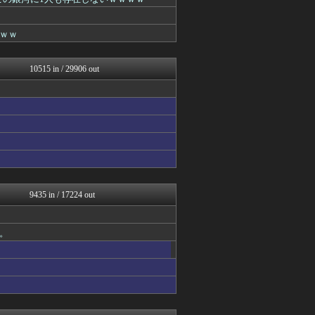
WorldFootball...
ベイスターズNEWS
キスログ
ｗｗ
フットボール速報
キニ速
GOSSIP速報
10515 in / 29906 out
修羅場ハザード -復讐・D...
バズッター速報
正義の見方
ドメサカブログ
もきゅ速(*´ω`*)人(...
ウマ娘うまぴょい速報
素敵な鬼女様
広島東洋カープまとめブログ...
鬼女の宅配便 - 修羅場・...
まとめCUP
9435 in / 17224 out
働くモノニュース : 人生...
NEWSまとめもりー｜2c...
なんJミュージアム
。
キスログ
スコールちゃんねる｜２ちゃ...
GOSSIP速報
U-1 NEWS.
トレンドの通り道
コノユビニュース｜みんなの...