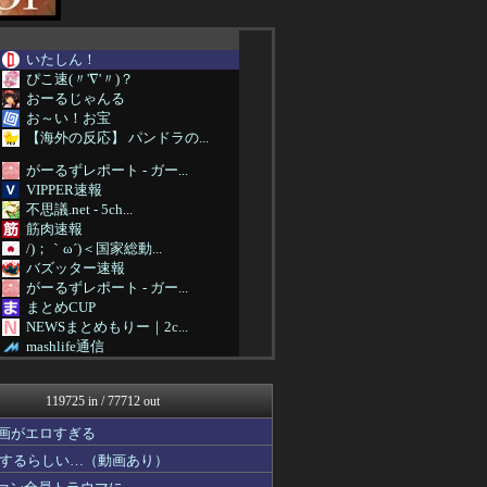
いたしん！
ぴこ速(〃'∇'〃)？
おーるじゃんる
お～い！お宝
【海外の反応】 パンドラの...
がーるずレポート - ガー...
VIPPER速報
不思議.net - 5ch...
筋肉速報
/)；｀ω´)＜国家総動...
バズッター速報
がーるずレポート - ガー...
まとめCUP
NEWSまとめもりー｜2c...
mashlife通信
おーるじゃんる
がーるずレポート - ガー...
119725 in / 77712 out
トレンドの通り道
女子アナお宝画像速報－5c...
画がエロすぎる
不思議.net - 5ch...
するらしい…（動画あり）
わんこーる速報！
アニはつ -アニメ発信場-