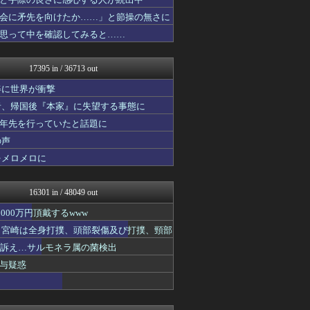
トレンドの通り道
がーるずレポート - ガー...
会に矛先を向けたか……」と節操の無さに
あじあニュースちゃんねる
思って中を確認してみると……
フィルダースチョイス
不思議.net - 5ch...
子育てちゃんねる
17395 in / 36713 out
女子アナお宝画像速報－5c...
わんこーる速報！
姿に世界が衝撃
ツバメ速報＠ヤクルトスワロ...
者、帰国後『本家』に失望する事態に
カンダタ速報
十年先を行っていたと話題に
Zチャンネル＠VIP
アニはつ -アニメ発信場-
の声
mutyunのゲーム+αブ...
をメロメロに
まにゅそく 2chまとめニ...
GUNDAM.LOG｜ガン...
竜速（りゅうそく）
16301 in / 48049 out
ネラーボイス
常識的に考えた
00万円頂戴するwww
コンテンツ・声優 | ラブ...
た 宮崎は全身打撲、頭部裂傷及び打撲、頸部
あらまめ2ch
ど訴え…サルモネラ属の菌検出
黒マッチョニュース
キニ速
与疑惑
アナきゃぷ速報
アルファルファモザイク＠ネ...
ゲーム実況者速報＠YouT...