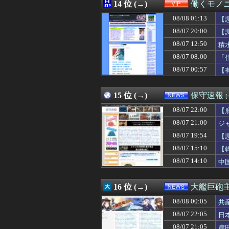
08/08 01:06
14 位 (→)
義母が初対面の私
働くモノニ
08/08 01:05
【画像】FRID
08/08 01:13
【
08/08 01:05
【悲報】オタク男
08/08 01:05
08/07 20:00
【画像】44歳
【
08/08 01:05
【急募】デブが
08/07 12:50
積
08/08 01:03
【悲報】ワンピ
08/07 08:00
「
08/08 01:03
【画像】日本の
08/08 01:03
将来嫁親と住むた
08/07 00:57
【
08/08 01:03
売れないモデル
08/08 01:03
アメリカの終戦
15 位 (→)
保守速報
08/07 22:00
【
08/07 21:00
ジ
08/07 19:54
【
主
08/07 15:10
【
08/07 14:10
中
16 位 (→)
大艦巨砲
08/08 00:05
共
08/07 22:05
日
08/07 21:05
岸