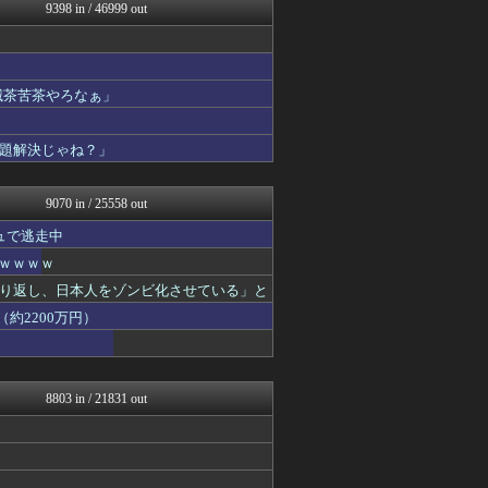
修羅場ライフ速報
9398 in / 46999 out
女子アナお宝画像速報－5c...
わんこーる速報！
不思議.net - 5ch...
カンダタ速報
滅茶苦茶やろなぁ」
アニはつ -アニメ発信場-
watch＠２ちゃんねる
修羅の華-家庭・生活まとめ
題解決じゃね？」
ダイエット速報＠2ちゃんね...
軍事・ミリタリー速報☆彡
9070 in / 25558 out
ュで逃走中
ｗｗｗｗｗ
り返し、日本人をゾンビ化させている」と
約2200万円）
8803 in / 21831 out