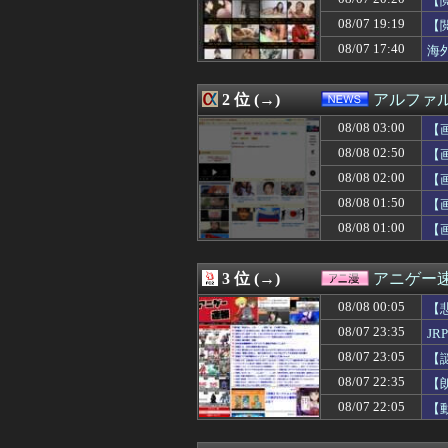
【
08/08 03:03
【悲報】タクシ
08/07 19:19
【
08/08 03:01
【ウマ娘】このキ
08/07 17:40
08/08 03:00
【ラブライブ！】
海
08/08 03:00
海外の一番手V
08/08 03:00
【画像】このハゲ
2 位 (→)
アルファ
08/08 03:00
【画像】森高千里
08/08 03:00
【動画】春奈の飯
08/08 03:00
【
08/08 03:00
【仮面ライダー
08/08 02:50
【画
08/08 03:00
海外10代「日本
08/08 02:57
体を壊して働けな
08/08 02:00
【
08/08 02:57
子どもなし、友人
08/08 01:50
【
08/08 02:55
朝鮮日報 MLB
08/08 01:00
【
08/08 02:50
【悲報】3人家族
08/08 02:50
【画像】鈴木紗理奈さ
08/08 02:50
日本「輸入に頼
3 位 (→)
アニゲー
08/08 02:50
【恐怖】アジア系
08/08 02:45
【動画】日本を
08/08 00:05
【
08/08 02:45
日本「輸入に頼
08/07 23:35
J
08/08 02:40
中国「大洪水！」
08/08 02:40
08/07 23:05
【画像】NASAが
【
08/08 02:40
乃木坂の10月生
08/07 22:35
【
08/08 02:39
【画像】誰とヤリ
08/07 22:05
【
08/08 02:39
美人が相手の時と
08/08 02:39
防弾ガラスの件で
08/08 02:38
男が描く女の絵