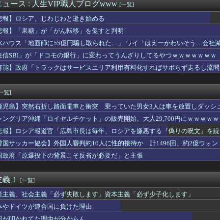
の父を学校もろくに出ていないんでしょ？」と見下した。しかし父が...
ュース : 人生VIP職人ブログwww
[一覧]
AY砲された巨人軍のエースさん、隣の女子が絶対に美人だと話題に...
悲報】ロシア、じわじわと逝き始める
子の理想「ACが好きでスタバより牛丼屋に行きたがる女」、この銀...
の芸能人が同窓会に参加した結果ｗｗｗｗｗｗｗｗｗｗｗｗｗｗｗｗ
悲報】「果糖」が「がん転移」を促すと判明
主人公のゲームにありがちな事
水ハウス「地面師に55億円騙し取られた…」 ワイ「はえーかわいそう…会社
ースさん、長すぎるせいで新規ファンがガチで誰もいないｗｗｗｗ
住信SBI」が「ドコモの銀行」に変わってうんざりしてるやつｗｗｗｗｗｗｗ
ライオンさん、溶けるｗｗｗｗｗｗｗｗｗｗｗｗｗｗ
めの二世帯住宅を建てるという息子が援助を求めてきた。「同額が欲...
有能】政府「トラックはサービスエリア利用有料化すればサボらず走るし流問
なんですが、何か質問ありますか？
に立ちはだかる壁、イスラエルはトランプ和平案に「同意せず」！
[一覧]
鹿児島】突然右折し路面電車と衝突 乗っていた男女3人は車を放置しダッシ
ャングリア沖縄「ロイヤルチケット」の販売開始、大人29,700円にｗｗｗｗ
悲報】ロシア報道官「広島市長は毎年、ロシアを嫌悪する『偽りの呪文』を繰
張
韓国サッカー協会】外国人審判約10人に性的接待か 計1496回、約2億ウォン（
国政府「原爆投下の背景こそ反省が必要だ」と主張
主義！
[一覧]
産主義、社会主義「必ず失敗します」資本主義「必ず少子化します」
本やドイツが連合国に負けた理由
田が叩かれてた理由が分からん