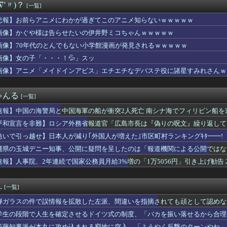
∇'〃)？
[一覧]
を遺棄して逮捕の女さん(23)、公表された美人すぎるご尊顔がこ...
葉でおっさんが迷惑行為、その理由がヤバすぎて草ｗｗｗ
悲報】お前らアニメにわかが過ぎてこのアニメ知らないｗｗｗｗｗ
ムだった件 第89話 感想：原初同士の戦い！メイドvs執事にな...
画像】かぐや様は告らせたいの伊井野ミコちゃんｗｗｗｗｗ
と体の関係…関係を切った結果、とんでもない事態にｗｗｗ【怖すぎ...
、スーファミミニ、PCエンジンミニ、メガドラミニ、ネオジオミニ
画像】70年代のとんでもない小学館漫画が発見されるｗｗｗｗｗ
ジャンプ、史上初の100万部割れ
画像】女の子「・・・！💦」スッ
たマンモスやナチス軍艦など露出、熱波でドナウ川が歴史的渇水！
画像】アニメ「メイドインアビス」エチエチなデバステ役に諸星すみれさんｗ
常な組織」を誤って摘出…自発呼吸不能の重篤状態に 「腫瘍でない...
で待ってる女さん、あまりにも多すぎて大渋滞にｗｗｗｗｗ
験者しかわからない事ｗｗｗｗｗｗｗｗｗｗｗｗwwww
ゃんる
[一覧]
ライオンさん、溶ける
賞勝てたな 他
速報】中国の海警局と中国海軍の船が衝突2人死亡 南シナ海でフィリピン船を
Number_iが全席一律料金を廃止！米大手エージェント会社...
平和宣言を非難】ロシア外務省報道官「広島市長は『偽りの呪文』繰り返して
んでた元彼が「お前んちの家業を継いでやってもいいかもな」だとさ...
…】市営のジムに通っていた。ジム通いをはじめて数ヶ月、常連とい...
急いで引っ越せ】日本人が減り｢外国人が増えた｣市区町村ランキングｷﾀ━━!
画ゼオライマーさんたった2回のスパロボ参戦で大人気ロボ作品にｗｗ
縄県の玉城デニー知事、公開に疑問を呈したのは「報道機関による公開ではな
とヤれる率がwww
」とよくわからない説明
速報】人事院、2年連続で国家公務員月給3%増の「1万5056円」引き上げ勧告 
求が届いた…
、ガチでやらかしてしまう・・・・
摘出手術で誤って腫瘍の無い部位を摘出 脳幹など損傷受け植物状態...
.
[一覧]
松本まりか、乳首隠したノーブラ乳がHすぎる
母親に見抜かれて結婚挫折 → その理由がコレｗｗｗｗ
弾ガラスの件で誤情報を拡散した左派、間違いを指摘されても頑として認めな
屋から温泉が湧き出るｗｗｗｗｗ
学生の段階で人生を確定させるドイツ式の制度、「バカを振い落せるから合理
震災の記憶が蘇る…あの時の衝撃的な写真が再び話題に
斎藤知事派が本丸に攻め込まれる窮地に突入、「ようやく反撃のターンやね」