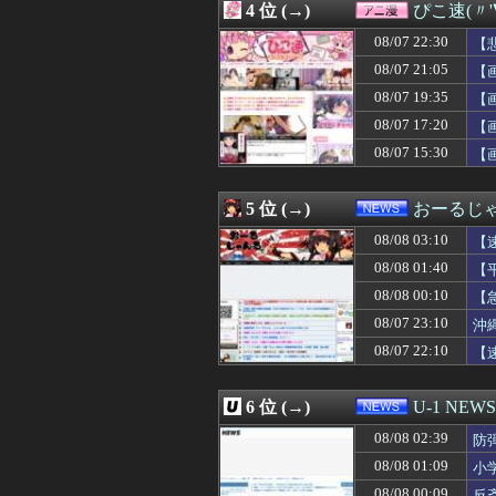
4 位 (→)
ぴこ速(〃'
08/08 02:35
【画像】赤ちゃん
08/08 02:35
【悲報】しゃぶ
08/07 22:30
【
08/08 02:33
転生したらスライ
08/07 21:05
【
08/08 02:30
【結末が】十数人
08/07 19:35
08/08 02:30
ファミコンミニ
【
08/08 02:30
【悲報】週刊少年
08/07 17:20
【
08/08 02:27
川底に沈んでい
08/07 15:30
【
08/08 02:27
脳腫瘍手術で「正
08/08 02:27
【大悲報】未来
08/08 02:25
【驚愕】手マン経
5 位 (→)
おーるじ
08/08 02:24
【悲報】日本の
08/08 02:20
庄司大輔騎手重
08/08 03:10
【
08/08 02:19
【VIP席3万超】
08/08 01:40
【
08/08 02:18
将来就く職業で悩
08/08 00:10
08/08 02:18
【いつもの場所で
【
08/08 02:15
【朗報】冥王計
08/07 23:10
沖
08/08 02:15
ネットで会える女
た
08/07 22:10
【
08/08 02:13
【悲報】開示請
08/08 02:12
【悲報】熊本市
08/08 02:11
京大病院、脳腫瘍
6 位 (→)
U-1 NEWS
08/08 02:10
【画像】女優・
08/08 02:10
【唖然】元カノの
08/08 02:39
防
08/08 02:10
熊本地震で居酒
08/08 01:09
小
08/08 02:10
【悲報】阪神大
08/08 00:09
反