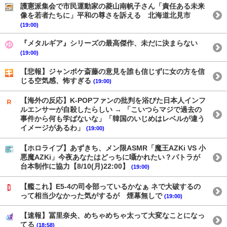
護憲派集会で市民運動家の菱山南帆子さん「責任ある未来
像を若者たちに」平和の尊さを訴える 北海道北見市
(19:00)
『メタルギア』シリーズの最高傑作、未だに決まらない
(19:00)
【悲報】ジャンポケ斎藤の意見を誰も信じずに女の方を信
じる空気感、怖すぎる
(19:00)
【海外の反応】K-POPファンの批判を浴びた日本人インフ
ルエンサーが自殺したらしい → 「こいつらマジで過去の
事件から何も学ばないな」「韓国のいじめはレベルが違う
イメージがあるわ」
(19:00)
【ホロライブ】あずきち、メン限ASMR「魔王AZKi VS 小
悪魔AZKi」今夜あなたはどっちに囁かれたい？パトラが
台本制作に協力【8/10(月)22:00】
(19:00)
【艦これ】E5-4の司令部っているかなぁ ネで大破するの
って相当少なかった気がするが 煙幕無しで
(19:00)
【速報】冨里奈央、めちゃめちゃ太って大変なことになっ
てる
(18:58)