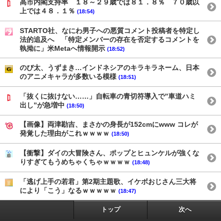
高市内閣支持率 １８～２９歳では８１．８％ ７０歳以
上では４８．１％
(18:54)
STARTO社、なにわ男子への悪質コメント投稿者を特定し
法的追及へ 「特定メンバーの存在を否定するコメントを
執拗に」米Metaへ情報開示
(18:52)
のび太、うずまき…インドネシアのキラキラネーム、日本
のアニメキャラが多数いる模様
(18:51)
「抜くに抜けない……」自転車の青切符導入で”車道ハミ
出し”が急増中
(18:50)
【画像】両津勘吉、まさかの身長が152cmにwww コレが
発覚した理由がこれｗｗｗｗ
(18:50)
【衝撃】ダイの大冒険さん、ポップとヒュンケルが強くな
りすぎてもうめちゃくちゃｗｗｗｗ
(18:48)
「逃げ上手の若君」第2期主題歌、イケボおじさん三大将
により「こう」なるｗｗｗｗｗ
(18:47)
トップ
次へ