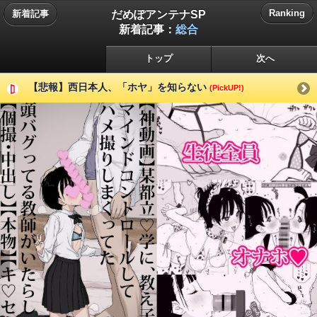
だめぽアンテナSP
Ranking
新着記事
新着記事：
総合
トップ
次へ
【悲報】西日本人、「ホヤ」を知らない
(PickUP!)