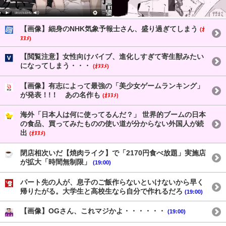
【画像】細身のNHK気象予報士さん、盛り過ぎてしまう
(ｵ
ﾇﾇﾒ)
【閲覧注意】女性向けバイブ、進化しすぎて寄生獣みたい
になってしまう・・・
(ｵﾇﾇﾒ)
【画像】有志によって最強の「美少女ゲームランキング」
が発表！!！ あの名作も
(ｵﾇﾇﾒ)
海外「日本人は何に使ってるんだ？」 世界的ブームの日本
の食品、買ってみたものの使い道が分からない外国人が続
出
(ｵﾇﾇﾒ)
閉店相次いだ【焼肉ライク】で「2170円食べ放題」実施店
が拡大「時間無制限」
(19:00)
パート先の人が、息子のご飯作らないといけないから早く
帰りたがる。大学生と高校生なら自分で作れるだろ
(19:00)
【画像】OGさん、これマジかよ・・・・・・
(19:00)