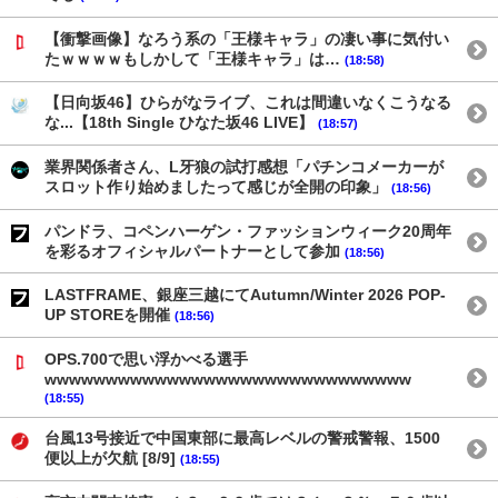
【衝撃画像】なろう系の「王様キャラ」の凄い事に気付い
たｗｗｗｗもしかして「王様キャラ」は…
(18:58)
【日向坂46】ひらがなライブ、これは間違いなくこうなる
な...【18th Single ひなた坂46 LIVE】
(18:57)
業界関係者さん、L牙狼の試打感想「パチンコメーカーが
スロット作り始めましたって感じが全開の印象」
(18:56)
パンドラ、コペンハーゲン・ファッションウィーク20周年
を彩るオフィシャルパートナーとして参加
(18:56)
LASTFRAME、銀座三越にてAutumn/Winter 2026 POP-
UP STOREを開催
(18:56)
OPS.700で思い浮かべる選手
wwwwwwwwwwwwwwwwwwwwwwwwwwwwww
(18:55)
台風13号接近で中国東部に最高レベルの警戒警報、1500
便以上が欠航 [8/9]
(18:55)