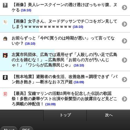
【画像】美人レースクイーンの透け透けぽっちゃり腹、ヌ
ケる
(16:10)
【画像】女子さん、ヌードデッサンでチ〇コをガン見して
しまうｗｗｗwｗｗｗｗｗｗｗｗ
(16:10)
お前らずっと「今PC買うのは時期が悪い」って言ってな
いか？
(16:10)
左翼市民団体、広島では通用せず「人殺しの汚い足で広島
の土を踏むな！」→広島県民「お前らの方が汚いんじ
ゃ！」「ワシらが広島県民じゃ」
(16:10)
【熊本地震】避難者の食生活、改善急務＝調理できず「パ
ン飽き飽き」―断水なお３万戸超
(16:09)
【最高】宝鐘マリンの活動3周年を記念した伝説の歌謡
祭！多数の豪華ゲスト出演や新髪型のお披露目など見どこ
ろ満載の神配信！
(16:09)
トップ
次へ