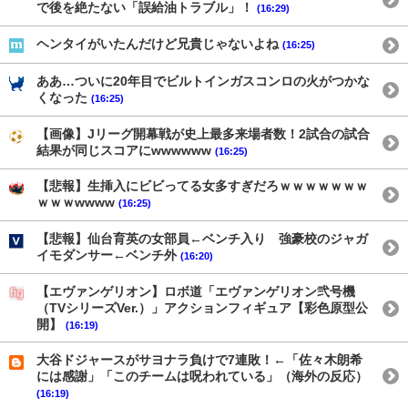
で後を絶たない「誤給油トラブル」！
(16:29)
ヘンタイがいたんだけど兄貴じゃないよね
(16:25)
ああ…ついに20年目でビルトインガスコンロの火がつかな
くなった
(16:25)
【画像】Jリーグ開幕戦が史上最多来場者数！2試合の試合
結果が同じスコアにwwwwww
(16:25)
【悲報】生挿入にビビってる女多すぎだろｗｗｗｗｗｗｗ
ｗｗｗwwww
(16:25)
【悲報】仙台育英の女部員←ベンチ入り 強豪校のジャガ
イモダンサー←ベンチ外
(16:20)
【エヴァンゲリオン】ロボ道「エヴァンゲリオン弐号機
（TVシリーズVer.）」アクションフィギュア【彩色原型公
開】
(16:19)
大谷ドジャースがサヨナラ負けで7連敗！←「佐々木朗希
には感謝」「このチームは呪われている」（海外の反応）
(16:19)