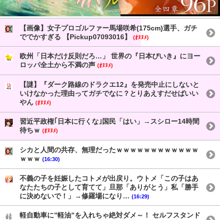
【画像】女子プロゴルファー馬場咲希(175cm)選手、ガチ
ででかすぎる 【Pickup07093016】
(ｵﾇﾇﾒ)
欧州「日本だけ反則だろ…」 世界の『日本びいき』にヨー
ロッパ全土から不満の声
(ｵﾇﾇﾒ)
【謎】『ダーク路線のドラクエ12』を発売中止にしないと
いけなかった理由ってガチでなに？とりあえすだせばいい
やん
(ｵﾇﾇﾒ)
習近平政権｢日本に行くな｣国民「はい」→スシロー14時間
待ちｗ
(ｵﾇﾇﾒ)
シカと人間の共存、無理だったｗｗｗｗｗｗｗｗｗｗｗｗ
ｗｗｗ
(16:30)
不義の子を妊娠したコトメが出戻り。ウトメ「この子はあ
なたたちの子として育てて」旦那「ありがとう」私「勝手
に決めないで！」→修羅場になり…
(16:29)
軽自動車に”軽油”を入れちゃ絶対ダメ～！ セルフスタンド