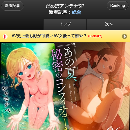
だめぽアンテナSP
Ranking
新着記事
新着記事：
総合
トップ
次へ
AV史上最も顔が可愛いAV女優って誰や？
(PickUP!)