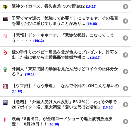
阪神タイガース、得失点差+58で貯金12
(16:15)
子育てママ達の「勉強って必要？」にモヤモヤ。その発言
を聞くたびに感じてしまうことがあり…
(16:15)
【悲報】ドン・キホーテ、『悲惨な状態』になってしま
う・・・・
(16:12)
嫁の手作りのベビー用品を父が他人にプレゼント。許可を
出した俺は嫁から非難轟轟で離婚危機に...
(16:12)
外国人「東京で謎の動物を見たんだけどコイツの正体分か
る？」
(16:11)
【ウマ娘】「もう来週」 なんで今回のLOHこんな早いの
(16:10)
【急増】「外国人受け入れ反対」56.3％に わずか2年で
20.7ポイント増、東大調査「若い世代ほど増加」
(16:10)
映画『8番出口』が金曜ロードショーで地上波初放送決
定！！8月28日！！
(16:10)