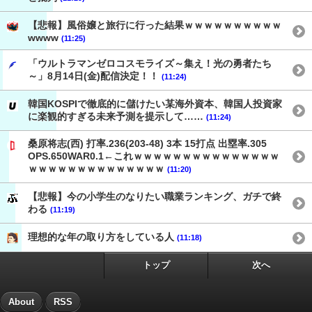
【悲報】風俗嬢と旅行に行った結果ｗｗｗｗｗｗｗｗｗｗ
wwww
(11:25)
「ウルトラマンゼロコスモライズ～集え！光の勇者たち
～」8月14日(金)配信決定！！
(11:24)
韓国KOSPIで徹底的に儲けたい某海外資本、韓国人投資家
に楽観的すぎる未来予測を提示して……
(11:24)
桑原将志(西) 打率.236(203-48) 3本 15打点 出塁率.305
OPS.650WAR0.1←これｗｗｗｗｗｗｗｗｗｗｗｗｗｗｗ
ｗｗｗｗｗｗｗｗｗｗｗｗｗｗ
(11:20)
【悲報】今の小学生のなりたい職業ランキング、ガチで終
わる
(11:19)
理想的な年の取り方をしている人
(11:18)
トップ
次へ
About
RSS