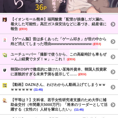
【イオンモール熊本】福岡酸素「配管が損傷しガス漏れ、
着火した可能性」高圧ガス保安法などに基づき、経産省に
報告
(ｵﾇﾇﾒ)
【ゲーム脳】昔は多くあった「ゲーム叩き」が世の中から
殆ど消えてしまった理由wwwwwwwwwwwwww
(ｵﾇﾇﾒ)
ユーチューバー「撮影で使うから、この高級時計も車もぜ
～んぶ経費でタダ！ｗ」←これ！
(ｵﾇﾇﾒ)
韓国KOSPIで徹底的に儲けたい某海外資本、韓国人投資家
に楽観的すぎる未来予測を提示して……
(ｵﾇﾇﾒ)
【動画】DAZNさん、わけわからん動画上げてしまうｗｗ
ｗｗｗｗｗｗ
(11:45)
【平等は？】文科省、若手女性研究者支援のため大学に補
助金交付（年間最大5000万円）「将来のリーダーとして活
躍する（女性の）人材を輩出したい」
(11:45)