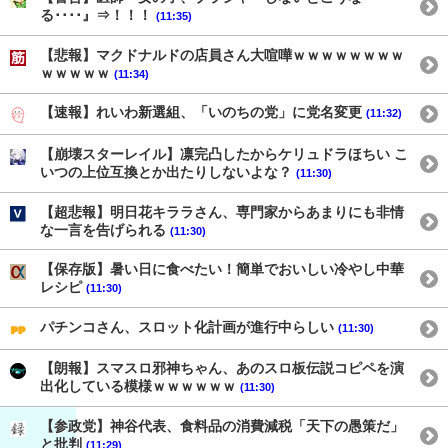
る････』⇒！！！
(11:35)
【悲報】マクドナルドの店員さん大喧嘩ｗｗｗｗｗｗｗｗ
ｗｗｗｗｗ
(11:34)
【速報】れいわ新選組、「いのちの党」に党名変更
(11:32)
【崩壊スターレイル】凛完凸したからケリュドラほちい こ
いつの上位互換とか出たりしないよな？
(11:30)
【超悲報】明日花キララさん、専門家からあまりにも非情
な一言を告げられる
(11:30)
【保存版】暑い日に食べたい！簡単でおいしい冷やし中華
レシピ
(11:30)
パチンコさん、スロット化計画が進行中らしい
(11:30)
【朗報】スマスロ邪神ちゃん、あのスロ板伝説コピペを演
出化している模様ｗｗｗｗｗｗ
(11:30)
【参政党】神谷代表、食料品の消費減税「天下の愚策だ」
と批判
(11:29)