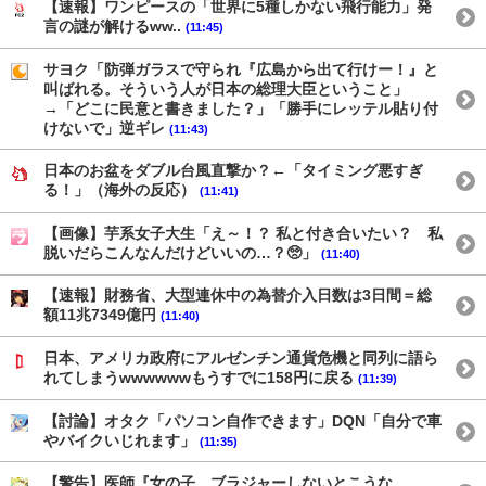
【速報】ワンピースの「世界に5種しかない飛行能力」発
言の謎が解けるww..
(11:45)
サヨク「防弾ガラスで守られ『広島から出て行けー！』と
叫ばれる。そういう人が日本の総理大臣ということ」
→「どこに民意と書きました？」「勝手にレッテル貼り付
けないで」逆ギレ
(11:43)
日本のお盆をダブル台風直撃か？←「タイミング悪すぎ
る！」（海外の反応）
(11:41)
【画像】芋系女子大生「え～！？ 私と付き合いたい？ 私
脱いだらこんなんだけどいいの…？🥺」
(11:40)
【速報】財務省、大型連休中の為替介入日数は3日間＝総
額11兆7349億円
(11:40)
日本、アメリカ政府にアルゼンチン通貨危機と同列に語ら
れてしまうwwwwwwもうすでに158円に戻る
(11:39)
【討論】オタク「パソコン自作できます」DQN「自分で車
やバイクいじれます」
(11:35)
【警告】医師『女の子、ブラジャーしないとこうな