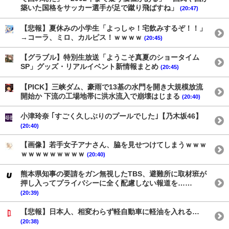
築いた国格をサッカー選手が足で蹴り飛ばすね」
(20:47)
【悲報】夏休みの小学生「よっしゃ！宅飲みするぞ！！」
→コーラ、ミロ、カルピス！ｗｗｗｗ
(20:45)
【グラブル】特別生放送「ようこそ真夏のショータイム
SP」グッズ・リアルイベント新情報まとめ
(20:45)
【PICK】三峡ダム、豪雨で13基の水門を開き大規模放流
開始か 下流の工場地帯に洪水流入で崩壊はじまる
(20:40)
小津玲奈 ｢すごく久しぶりのプールでした｣【乃木坂46】
(20:40)
【画像】若手女子アナさん、脇を見せつけてしまうｗｗｗ
ｗｗｗｗｗｗｗｗｗ
(20:40)
熊本県知事の要請をガン無視したTBS、避難所に取材班が
押し入ってプライバシーに全く配慮しない報道を……
(20:39)
【悲報】日本人、相変わらず軽自動車に軽油を入れる…
(20:38)