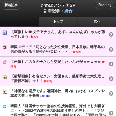
だめぽアンテナSP
Ranking
新着記事
新着記事：
総合
トップ
次へ
【画像】NHK女子アナさん、あずにゃんのあずにゃんが張
ってしまう
(ｵﾇﾇﾒ)
韓国メディア「幻となった女性天皇。日本皇族に韓半島の
男の血が入る可能性がゼロに・・・」
(ｵﾇﾇﾒ)
【画像】この女の子たちと交尾したいんだがｗｗｗｗｗ
(ｵ
ﾇﾇﾒ)
【衝撃画像】有名セクシー女優さん、整形手術に大失敗し
て撮影不能に⇒！！
(ｵﾇﾇﾒ)
「神聖なる場所です」靖国神社、境内におけるコスプレや
軍装の禁止を発表
(20:48)
韓国人「韓国サッカー協会の性接待報道、海外でも大騒ぎ
に・・・2002年W杯4強の記録取り消しの声も」→「マジ
で国の恥だ」「2002年まで疑う価値がある」「国民や国が