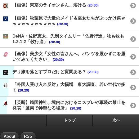
【画像】東京のライオンさん、溶ける
(20:30)
【画像】秋葉原で大量のメイド＆巫女たちがぶっかけ祭ｗ
ｗｗｗｗｗｗｗｗｗｗ
(20:30)
DeNA・佐野恵太、先制タイムリー「佐野行進」牧も牧も
1.2.1.2「牧行進」
(20:30)
【画像】美少女「女性の皆さんへ。パンツを履かずにを履
いてみてください」
(20:30)
デリ嬢を落とすプロだけど質問ある？
(20:30)
「外国人受け入れ反対」大幅増 東大調査、若い世代で多
く
(20:29)
【英断】靖国神社、境内におけるコスプレや軍装の禁止を
発表「厳粛で神聖なる場所」
(20:28)
トップ
次へ
About
RSS