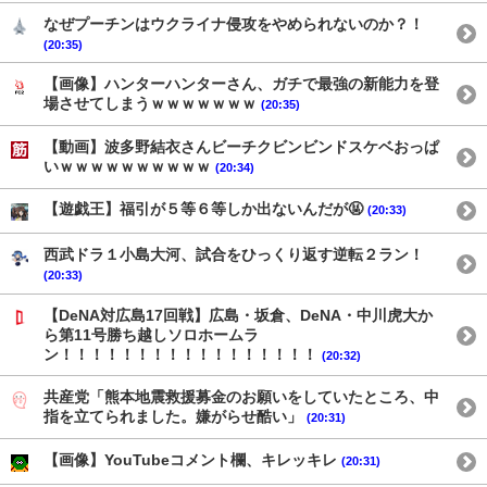
なぜプーチンはウクライナ侵攻をやめられないのか？！
(20:35)
【画像】ハンターハンターさん、ガチで最強の新能力を登
場させてしまうｗｗｗｗｗｗｗ
(20:35)
【動画】波多野結衣さんビーチクビンビンドスケベおっぱ
いｗｗｗｗｗｗｗｗｗｗ
(20:34)
【遊戯王】福引が５等６等しか出ないんだが🤬
(20:33)
西武ドラ１小島大河、試合をひっくり返す逆転２ラン！
(20:33)
【DeNA対広島17回戦】広島・坂倉、DeNA・中川虎大か
ら第11号勝ち越しソロホームラ
ン！！！！！！！！！！！！！！！！！
(20:32)
共産党「熊本地震救援募金のお願いをしていたところ、中
指を立てられました。嫌がらせ酷い」
(20:31)
【画像】YouTubeコメント欄、キレッキレ
(20:31)