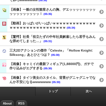
てみろwwwwwww
(05:35)
【画像】一般の女性観客さんの胸、デエッッッッッッッッ
ッッッッッッッッッ！
(05:35)
【動画】おっぱいがいっぱいｗｗｗｗｗｗｗｗｗｗｗｗｗ
ｗｗｗｗｗｗｗｗｗｗｗｗｗｗｗｗｗ
(05:34)
【驚愕】社長「役立たずの中年社員解雇したら若手もみん
な辞めてしまった…」
(05:31)
三大2Dアクションの傑作「Celeste」「Hollow Knight:
Silksong」あとひとつは？
(05:30)
【画像】キャミイの最新フィギュア(1,88000円)、ガチで
作り込みがエグすぎる
(05:30)
【画像】タイツ美女のスタイル、背景がグニャグニャでな
んか不安になるwwwwwww
(05:30)
トップ
次へ
About
RSS