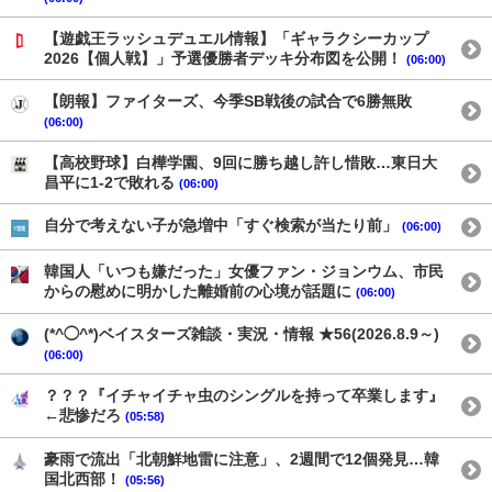
【遊戯王ラッシュデュエル情報】「ギャラクシーカップ
2026【個人戦】」予選優勝者デッキ分布図を公開！
(06:00)
【朗報】ファイターズ、今季SB戦後の試合で6勝無敗
(06:00)
【高校野球】白樺学園、9回に勝ち越し許し惜敗…東日大
昌平に1-2で敗れる
(06:00)
自分で考えない子が急増中「すぐ検索が当たり前」
(06:00)
韓国人「いつも嫌だった」女優ファン・ジョンウム、市民
からの慰めに明かした離婚前の心境が話題に
(06:00)
(*^◯^*)ベイスターズ雑談・実況・情報 ★56(2026.8.9～)
(06:00)
？？？『イチャイチャ虫のシングルを持って卒業します』
←悲惨だろ
(05:58)
豪雨で流出「北朝鮮地雷に注意」、2週間で12個発見…韓
国北西部！
(05:56)