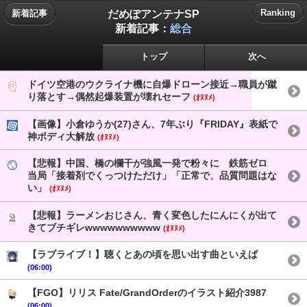
だめぽアンテナSP
Ranking
新着記事
新着記事：
総合
トップ
次へ
ドイツ空港のウクライナ機に自爆ドローン接近→職員が蹴
り落とす→偶然起爆装置が壊れセーフ
(ｵﾇﾇﾒ)
【画像】小倉ゆうか(27)さん、7年ぶり『FRIDAY』表紙で
神ボディ大解放
(ｵﾇﾇﾒ)
【悲報】中国、橋の欄干が強風一発で粉々に 鉄筋ゼロ
当局「接着剤でくっつけただけ」「正常で、品質問題はな
い」
(ｵﾇﾇﾒ)
【悲報】ラーメンおじさん、青く変色したにんにくが出て
きてブチギレwwwwwwwwww
(ｵﾇﾇﾒ)
【ラブライブ！】聴くとあの頃を思い出す曲といえば
(06:00)
【FGO】リリス Fate/GrandOrderのイラスト紹介3987
(06:00)