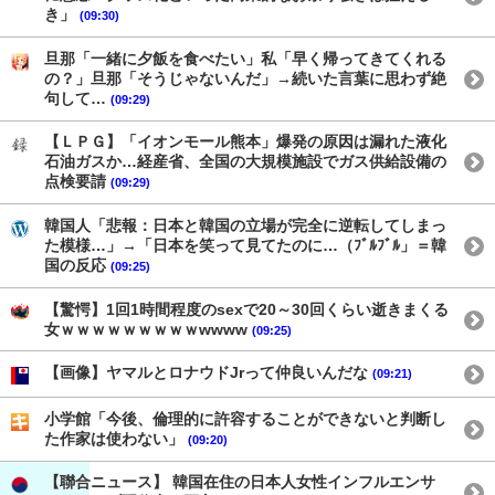
き」
(09:30)
旦那「一緒に夕飯を食べたい」私「早く帰ってきてくれる
の？」旦那「そうじゃないんだ」→続いた言葉に思わず絶
句して…
(09:29)
【ＬＰＧ】「イオンモール熊本」爆発の原因は漏れた液化
石油ガスか…経産省、全国の大規模施設でガス供給設備の
点検要請
(09:29)
韓国人「悲報：日本と韓国の立場が完全に逆転してしまっ
た模様…」→「日本を笑って見てたのに…（ﾌﾞﾙﾌﾞﾙ」＝韓
国の反応
(09:25)
【驚愕】1回1時間程度のsexで20～30回くらい逝きまくる
女ｗｗｗｗｗｗｗｗｗwwww
(09:25)
【画像】ヤマルとロナウドJrって仲良いんだな
(09:21)
小学館「今後、倫理的に許容することができないと判断し
た作家は使わない」
(09:20)
【聯合ニュース】 韓国在住の日本人女性インフルエンサ