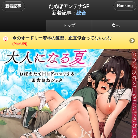
だめぽアンテナSP
Ranking
新着記事
新着記事：
総合
トップ
次へ
今のオードリー若林の髪型、正直似合ってないよな
(PickUP!)