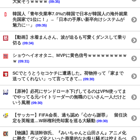
大変そうｗｗｗｗ
(09:35)
韓国人「青年失業率7.0%の韓国で日本が韓国人の海外就業
先国家で1位に！」→「日本の手厚い新卒向けシステムが
魅力に‥」
(09:35)
【動画】水着まんさん、波が迫るも可愛くダンスして乗り
切る
(09:34)
ショウヘイオオタニ、MVPに黄色信号ｗｗｗｗｗｗｗｗｗ
ｗ
(09:31)
SCでとうとうセコケチに遭遇した。荷物持って「家まで
送ってくれない」って言ってきて...
(09:30)
【原神】必死にサンドローネ下げしてるのはVPN使ってま
でやってる元バイトリーダーの無職のじいさん一人だけと
いう風潮
(09:30)
【サッカー】FIFA会長、過ち認め「心から謝罪」 留任決
定を英報道…W杯権利売却案を巡る大騒動
(09:30)
【物議】高須幹弥氏、『みいちゃんと山田さん』アニメ化
に懸念「グッズ化といった商業的なお祭り騒ぎは控えるべ