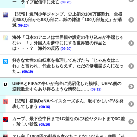
ー ライブ配信中に死亡
(09:20)
【悲報】週刊少年ジャンプ、史上初の100万部割れ 全盛
期653万部から98万部に…紙の雑誌「100万部超え」が消
滅
(09:20)
海外「日本のアニメは世界観や設定の作り込みが半端じゃ
ない…！」外国人を夢中ににする世界観の作品と
は・・・？ 海外の反応
(09:20)
好きな女性の自転車を修理してあげたら「じゃあ次はこ
れ」と言われ、代金ももらえず、ただの修理屋さんになっ
た…
(09:19)
UEFAとFIFAの争いが完全に泥沼化した模様、UEFA側の
逆転敗北すらあり得るような情勢に……
(09:19)
【悲報】横浜DeNAベイスターズさん、恥ずかしいPVを発
表してしまう
(09:16)
カープ、最下位中日まで1G差なのに3位ヤクルトまで3G差
←珍しい状況
(09:16)
スレ主「1000円の刺身も食べたことないだろｗ」住民「そ