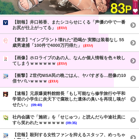
【朗報】井口裕香、またシコらせにくる「声優の中で一番
お尻が仕上がってる」
(ｵﾇﾇﾒ)
【東京】“インプラント壊れた”恐喝か 実際は装着なし 55
歳男逮捕「100件で4000万円得た」
(ｵﾇﾇﾒ)
【画像】ホロライブのあの人、なんか個人情報を色々映し
てしまうｗｗｗｗｗｗ
(ｵﾇﾇﾒ)
【衝撃】Z世代NISA民の晩ごはん、ヤバすぎる…想像の10
倍ヤバいｗｗｗｗ
(ｵﾇﾇﾒ)
【速報】元原爆資料館館長「もし可能なら修学旅行や平和
学習の小学生に炎天下で腐敗した遺体の臭いを再現し嗅が
せたい」
(09:40)
社内会議で「施術」を「せじゅつ」と読んだら中途社員に
すら笑われたｗｗｗｗｗｗ
(09:35)
【悲報】殺到する女性ファンを抑えるスタッフ、めっちゃ