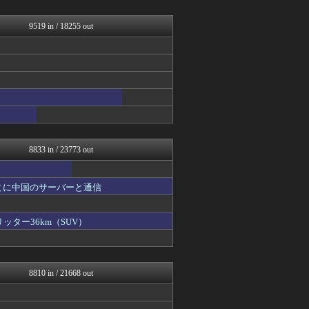
オレ的ゲーム速報＠刃
みそパンNEWS
オーバージョイド！
9519 in / 18255 out
モナニュース
アルファルファモザイク＠ネ...
Y速報
投資ちゃんねる
常識的に考えた
韓国ニュース反応まとめ
修羅ママ速報
鬼女はみた -修羅場・恋愛...
8833 in / 23773 out
とに中国のサーバーと通信
ッター36km（SUV）
8810 in / 21668 out