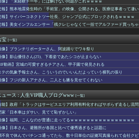
画像】「未経験チー牛」には解けない問題がこれｗｗｗｗ
家で仕事探したい」私「応援するよ」→ところが退職届ではなく、ま...
悲報】熊本地震発生時の「手術室」の映像、公開される。医療従事者って凄い
きDKPIママって設定いいよね…
りするんや
悲報】サイバーコネクトツー社長、ジャンプ公式にブロックされるｗｗｗｗ
】【動画】ひーが後輩にお姉ちゃん呼びさせてる…【声優】
悲報】美女インフルエンサー「残クレじゃなくて一括でアルファード買っちゃった」
を満載したトラックのように扱え」→差別として問題になり「一般的...
なのが不思議ってよく言われるけど、女と人付き合いとかめんどくさ...
uTuber、ガチでエグいって・・・
お宝
[一覧]
コ老人会RUSTだが誰視点で見たい？
画像】ブランチリポーターさん、阿波踊りでワキ祭り
ルクって毎回似たような見た目じゃない？
「知らんけど」･･･ニセ方言は8〜9割が関西弁 使う理由はネッ...
画像】影山優佳さん(25)、下着姿であたシコが止まらない
てる奴ってヤバいの多すぎじゃね？？？
GIF動画】宮城の可愛すぎるチアさん、甲子園で発見される
『グラミーに見せつけたワールドスターBTSの威厳！』、『グラミ...
ーエムブレムさん、ついにキャラ成長率がゲーム内で見れるようにな...
ステの気象予報士さん、こういうのでいいんだよっていう横乳の張り
全論破】幽霊がいないなら午前2時に一人で墓石を木刀で叩き割れる...
画像】フジの新人アナさん、二人とも腋を見せてくれない
カクテルなんて女の飲み物でしょｗ」マスター「その子、かなり飲め...
トールはなんて呼べばいいんだろうね
の家の合鍵を勝手に作って部屋に侵入しそうなアイドル
ュース : 人生VIP職人ブログwww
[一覧]
脱出・5位浮上祝勝会
有能】政府「トラックはサービスエリア利用有料化すればサボらず走るし流問
倫理観無くせば普通に作れるんか？
明が熊本地震現地報告を受け政府に要請書を提出へ
門家「日本車はダサい、見てて恥ずかしい」
藤、懲役7年の求刑』←これｗｗｗｗｗｗｗｗｗｗｗｗｗｗｗｗｗｗ
画像】福岡、こんなのが普通に走ってるｗｗｗｗｗｗｗｗｗｗｗｗｗｗｗｗ
UTILITY SELECTION収録『エヴォルカイザー・...
画像】日本さん、避難所が各国と比べて優秀過ぎると話題に
鹿（笑）ミニストップでトラックと衝突したドラレコが（ノ∇`）
婦「今日は娘の誕生日なんです」店員「少々お待ちください」→運ば...
調不良で休んでパチンコ通ってたら、数十日単位の証拠写真撮られて会社クビ