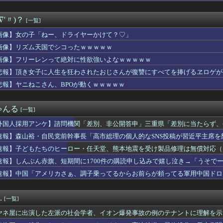
無しや楽器の技術を修めていない人の音楽
ャル、おっぱいプルンプルンにはみ出させて踊るｗｗｗｗｗｗ
∇'〃)？
[一覧]
まが履いてそうなパンティ、真剣に議論
 3勝1敗 4QS K/BB10.00
画像】女の子「ねー、ドライヤーかけて？♡」
本の飲食店で、韓国人店員が韓国人団体客と口論になった理由がこち...
画像】リズム天国でシコったｗｗｗｗｗ
知の下地、彼が持ってますよ👍🏻
、無給油で1980km走行しギネス記録を達成、無駄な発電や送...
画像】フリーレンって絶対に性欲強いよなｗｗｗｗｗ
W杯GL敗退、プレミア日本10人韓国0人で錯乱！久保建英を酷評...
悲報】頂き女子に人生を狂わされたおじさんが復讐にすべてを捧げるヱロゲが
ロもただの美少女動物園じゃ原神超えなんて無理そうだな🤪
悲報】ヤニねこさん、BPOが動くｗｗｗｗｗ
開幕戦、最多観客数更新の可能性「やばい！」 チケット6万超えが...
に熊本地震が発生した瞬間の防犯カメラが公開される
ゲーム、エッチすぎて始まる♥
ゃんる
[一覧]
ズ】ワイルズ買っといてまだ自分を健常者だと思ってるのヤバすぎだ...
イ、人妻の中に出したらｗｗｗｗｗｗｗｗｗwwww
外国人採用アンケ】諮問機関「差別、非公開答申」三重県「差別に当たらず、
験チー牛」には解けない問題がこれｗｗｗｗ
速報】森山裕・自民党前幹事長「高市総理の個人的なSNS投稿が習近平主席を
始まる‘エクストラモード’
ンコ「eアクセル・ワールド」の初打ち感想 出玉報告【5ch口コ...
速報】子どもたちのヒーロー・任天堂、熊本地震を受け製品修理は無償対応（災
野球部の若鷹軍団のダンスかわええ！！！【乃木坂46】
速報】しんぶん赤旗、短期間に1700件の購読申し込みで嬉し泣き→「うそで
プお○ぱいを下から眺めるとｗｗｗ
「厳重な処罰を求める」
速報】中国「アメリカさぁ、調子乗ってるからお前らが頼ってる軍用中国ドロ
安健洋がクリスタル・パレス加入へ「アーセナルサポの好きなクラブ...
熊本地震が直撃した結果ｗｗｗｗｗ(※動画あり)
督、ビド2軍再調整を明言「カウントをつくれない、ストライクを投...
.
[一覧]
トロというほど昔か…？
乳のJSが発見される
ヤネ屋に出演した左派の社会学者、イオン爆発事故の例のテナントに理解を示
の美人、垢抜け具合のビフォーアフター凄いな