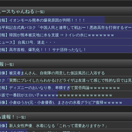
「e EDENS ZERO ～究極LT～」の初打ち感想 出...
を曲がったとき、すごい衝撃を受けてリアルに2ｍくらいふっとんだ
ュースちゃんねる
[一覧]
発生時の「手術室」の映像、公開される。医療従事者って凄いなｗｗ...
==//====燕星===鯉=竜【8/6】
速報】イオンモール熊本の爆発原因が判明！！！！
立ちんぼ女子さん、路上で特別サービスをやってしまうｗｗｗｗｗｗｗ
島平和記念式典パヨク「中国人民と連帯して戦おー！悪政高市を打倒するぞー
グレーと診断された子供たち、高確率で『この習慣』をやっていた→...
朗報】韓国が熊本被災地に水を支援 ⇒ トイレの水にｗｗｗｗｗｗｗ
プものの9割は物語開始時点が既にn周目だったって仕掛けがあるよ...
アニメ化決定！？嬉しい！！」→「なんなんだよこれ…」←最初に思...
ニュース】 台風13号、迷走・・・
ん(40)まだかわいい
朗報】高市首相、爆乳化！！！ サナ活待ったなし！
ポロン】NEO ダイナマイトアクション「ダイアポロン アニメ...
人、猛烈な熱波でで１ヶ月で９６００人死亡……
この超美人が整形か否か判定たのむ！！
速報
[一覧]
けていた職場の男が白いタキシードで同僚の結婚式へ乱入した。警備...
画像】被災者まんさん、自衛隊の用意した仮設風呂に入浴する
て他社ゲーのインスパイア多いよね
ift+シリーズ「純燼エイヤフィヤトラ それからの物語VER...
タク「実際にプレイしたらわかるけどライザは友達って感じで性的な目では見
なんて10秒で済むのにそれを面倒くさいとかDL版選ぶ理由だわと...
悲報】ディズニーのおいなり巻、卑猥すぎて賛否両論ｗｗｗｗｗｗｗｗ
ルと水を交互に飲まないと倒れるグラス」発売
の胸を主張してトレーナーに迫るルラち
木坂で一番顔がエロい子ｗｗｗｗｗｗｗｗｗｗｗｗｗｗｗｗｗｗｗ
1.5万とか、買った時の倍なんだけど今だと買い増してしまいそ...
画像】小倉ゆうか(元・小倉優香)、まさかの水着グラビア復帰ｗｗｗｗｗ
“和製フォーデン、三井寺がデビューｗｗｗｗｗｗ
じゃね…？」世界が気付き始める Linuxの市場シェアが初め...
エ】キューズQ「ライザ(ライザリン・シュタウト)ウェディングS...
る速報！
[一覧]
リカハーフ美女、水着グラビアが大迫力すぎるwwwwww美澄衿依...
画像】新人女性声優、水着になる「これって需要ありますか？」
報）ナイスネイチャ、討ち取られる
ンドレスラグナロクでも周りから塩対応されてた可哀想なボス