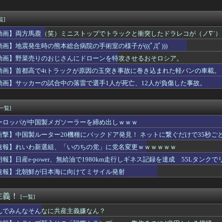
スピーカーから強烈な下ネタ音声が垂れ流される 全乗客困惑の音声...
大級データセンター 建設費２兆円見込む、ＵＡＥなど投資
か。あんたはウワキ相手の子供、托卵された子供だよｗ」A「いい加...
覧]
美帆の国民栄誉賞受賞の画像、敢えて高市首相が写らないよう切り取...
動画】両方馬鹿（笑）ミニストップでトラックと衝突したドラレコが（ノ∇`）
】一般人には定年があるのに、国会議員は何歳まで続けられるの？
1600万人が引退・・・
動画】地震発生時の熊本総合病院の手術室の様子が(((ﾟДﾟ)))
を払えば逮捕されずに済むよ」３０代男性が1342万円だまし取ら...
動画】野菜売りのおじさんにドローンを特攻させるおそロシア。
で1800mlの麦焼酎（いいちこ）をズボンのポケットに入れて万...
動画】首都高で4tトラックが原因の玉突き事故に巻き込まれた軽バンの車載。
サッカー協会は皆、一掃されるべき』2002年W杯の主役たちが苦...
る犬、ダンスできるみたいだよ」ママ友「すごいね！」→ 後日。テ...
動画】サッカーの試合中の落雷で選手1人が死亡、12人が負傷した事故。
、あのお店の人…？」友人「え？」→結婚式の会場でまさかの人物に...
[一覧]
ーロッパが中国製メガソーラーを締め出しｗｗｗ
衝撃】中国製ルーター20機種にバックドア発見！ ネットに繋ぐだけで35秒ご
速報】れいわ新選組、「いのちの党」に党名変更ｗｗｗｗｗｗ
朗報】日産e-power、無給油で1980km走行しギネス記録を達成 55Lタンクでリ
速報】北朝鮮が日本海に向けてミサイル発射
主義！
[一覧]
んでみんなそんなに共産主義嫌なん？