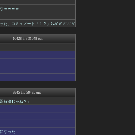
鬼女の宅配便 - 修羅場・...
なｗｗｗｗ
パカ娘速報！！ウマ娘まとめ...
釣りまとめ速報
コンテンツ・声優 | ラブ...
コミュノート「！？」ｼｭﾊﾞﾊﾞﾊﾞﾊﾞﾊﾞ
ゴタゴタシタニュース
かぞくちゃんねる
乃木通 乃木坂46櫻坂46...
10428 in / 31648 out
ゲーム実況者速報＠YouT...
ヒーローNEWS
明日は何を食べようか
パチンコ・パチスロ.com
日本と韓国は敵か？味方か？...
あらまめ2ch
哲学ニュースnwk
修羅場ハザード -復讐・D...
あ艦これ ～艦隊これくしょ...
それからの出来事() アイ...
9945 in / 50435 out
竜速（りゅうそく）
題解決じゃね？」
ゆるゲーマー遅報
黒マッチョニュース
ネラーボイス
スターライト速報 -遊戯王...
1000mg
素敵な鬼女様
になった