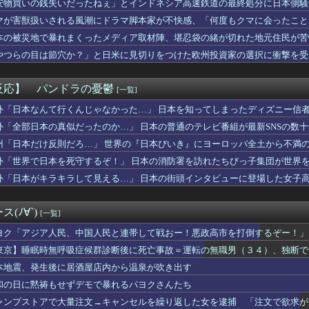
安物買いの銭失いだったねぇ」とインドネシア高速鉄道の最終処分に日本側騒
は若年男性の自信喪失の原因 6割超が｢人生の敗者｣自認
んだ？
マが害獣扱いされる風潮にドラマ脚本家が不快感、「何度もクマに会ったこと
小高「ダンガンロンパ2の新シナリオでは、人気キャラも殺していき...
り……
「自分の下半身の画像」を私のスマホに送信してきた
本の被災地で暴れまくったメディア取材陣、堪忍袋の緒が切れた地元住民が苦
イドル「りりぴ」の激痩せダンス動画にファンが『絶句』してしまう...
やつらの目は節穴か？」と日米に見切りをつけた欧州投資家の選択に衝撃を受
(中西アルノ似)の胸ｗｗｗｗｗｗｗｗｗｗｗ
りに選んだのは……
utubeの謎のイベント？
や飛行機の乗り方がわからない奴 ← こいつｗｗｗｗｗｗｗｗｗｗ
反応】 パンドラの憂鬱
[一覧]
さん、アドリブで相手役俳優の手を取りお胸に押し当てる（画像あり...
気ポケモン、超エッチなフィギュアになるwww
外「日本なんて行くんじゃなかった…」 日本を知ってしまったディズニー信
と守備範囲が微妙だった件
外「全部日本の真似だったのか…」 日本の普通のテレビ番組が最新SNSの数
ー女優・三浦恵理子、全裸ナマ乳がHすぎる
州「日本だけ反則だろ…」 世界の『日本びいき』にヨーロッパ全土から不満
ー美脚女子大生さん、公園でパンツを脱いでしまうｗｗｗwｗｗｗｗ...
レイしたらわかるけどライザは友達って感じで性的な目では見れない...
外「世界で日本を死守するぞ！」 日本の消防署を訪れたちびっ子集団が世界
いだったねぇ」とインドネシア高速鉄道の最終処分に日本側騒然、国...
外「日本がキラキラして見える…」 日本の街頭インタビューに登場した女子
ケ】諮問機関「差別、非公開答申」三重県「差別に当たらず、公表す...
ークタワー魔の塔Nで「床トラップや生き急いでダッシュするソロが...
全に『鬼頭』な女キャラwwwwww
(ﾉ∀`)
[一覧]
うしても無理で吐きそう
××なの？
ヨク「アジア人民、中国人民と連帯して戦おー！悪政高市を打倒するぞー！」
から75キロまで落としたわいのダイエット法教えてあげる
東京】睡眠時無呼吸症候群診断後に死亡事故＝運転の無職男（３４）、独断で
イス】「変身ベルト DXマイスドライバー」ほか【本日予約開始！...
本地震、発生後に居酒屋店内から温泉が吹き出す
モール熊本の爆発原因が判明！！！！
仰向けにしてお腹を踏んだ。そして「俺が一番偉いってわかって、お...
和の日に黙祷もせずデモで暴れるパヨクさんたち
弾道ミサイル40発供与、ミサイル部隊90人派遣開始…さらに80...
ャンプストアで大量注文→キャンセルを繰り返した女を逮捕 「注文で欲求が
んなに共産主義嫌なん？