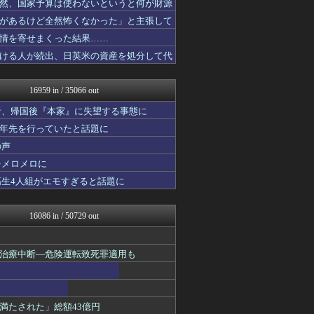
然、国家予算は使わないというと何が財源
理想ちゃんねる
があるけど全然怖くなかった」と主張して
アニゲー速報
浮気ちゃんねる
情を寄せまくった結果……
NEWSまとめもりー｜2c...
ける人が続出、日英米の資産を処分して代
アナ速‐女子アナ画像速報
ホロ速
今日速2ch
16959 in / 35066 out
mashlife通信
異世界転生まとめ速報
者、帰国後『本家』に失望する事態に
阪神タイガースちゃんねる
十年先を行っていたと話題に
まとめ芸能＠美女画像まとめ...
の声
なんJミュージアム
VIPPER速報
をメロメロに
U-1 NEWS.
高生4人組がエモすぎると話題に
おーるじゃんる
馬鳥速報
ぶる速-VIP
16086 in / 50729 out
おうち速報
トレンドの通り道
コノユビニュース｜みんなの...
治療中断―危険運転致死罪適用も
fig速
あじあニュースちゃんねる
修羅場ライフ速報
軍事・ミリタリー速報☆彡
満たされた」総額43億円
大艦巨砲主義！