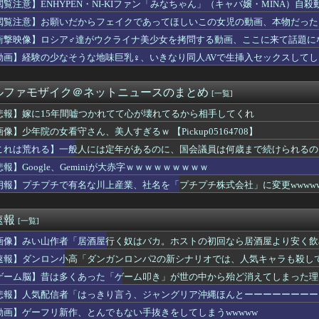
閲覧注意】ENHYPEN・NI-KIファン「みなちゃん」（キャバ嬢・MINA）自殺
ポーランドの歴史の概要【ポーランドボール】
すみれちゃんのお尻を意味もなく叩いてそうなキャラ【Liella...
閲覧注意】お願いだからフェイクであってほしいこの女児の動画、本物だった
りのプロアイドル田村真佑ちゃん！！！【乃木坂46】
衝撃映像】ロシア♂達がウクライナ美少女を拷問する動画、ここに来て話題に
ラックはサービスエリア利用有料化すればサボらず走るし流問題解決...
所属の長友佑都が東京のJ1開幕戦に来場「みなさまへご挨拶させて...
動画】経験の少なそうな地味巨乳♀、いきなり同人AVで生挿入セックスしてし
僚が異例転出へ 官邸幹部「協力的でなかったから」 [8/6]
看守さん、美人すぎるｗ 【Pickup05164708】
ルファモザイク＠ネットニュースのまとめ
[一覧]
き（67）ちゃんの防災服ｗｗｗｗｗｗｗｗｗｗｗｗｗｗｗｗｗｗｗ...
切れ前に買うと満足感」集英社オンラインショップで“43億円分”...
悲報】嫁に15年間嘘つかれてて心が壊れてるから相手してくれ
の選手の身長が10cm違っていたら
像】少年院の女看守さん、美人すぎるｗ 【Pickup05164708】
本美和さんの胸がブルンブルン揺れてしまう ※gifあり
ロット ワールドダイスター」の初打ち感想 出玉報告【5ch口コ...
これは荒れる】一般人には定年があるのに、国会議員は何歳まで続けられるの
まんさん、自衛隊の用意した仮設風呂に入浴する
報】Google、Geminiが大赤字ｗｗｗｗｗｗｗｗｗ
ト』っていうゲームを2作連続クリアした
朗報】プチプチで有名な川上産業、社名を「プチプチ株式会社」に変更wwww
性声優、水着になる「これって需要ありますか？」
輝も登録抹消する方針…急きょ登板で、4回2/3を投げた負担を考...
ナナとカオル』作者、大腸がんステージ4
速報
[一覧]
の女を逮捕
巨乳のママとディナーに来たよ❤」ﾊﾟｼｬ
画像】みい山作者「居酒屋行く奴はバカ。ホストの初回なら居酒屋より安く飲
ム、「パワプロ」が「ファミスタ」を倒して以来30年頂点に居座っ...
速報】ダンロン小高「ダンガンロンパ2の新シナリオでは、人気キャラも殺し
ん「この水着きると溢れそう、、、」→お◯ぱいがエ口すぎワロタｗ...
者「居酒屋行く奴はバカ。ホストの初回なら居酒屋より安く飲めてイ...
ゲーム脳】昔は多くあった「ゲーム叩き」が世の中から殆ど消えてしまった理由ww
（31）、2軍でも腐らずにチャンス掴む「3割打っても呼ばれない...
悲報】人気配信者「はっきり言う、ジャングリア沖縄ほんとーーーーーーーー
アラブが2兆円の投資決定ｗｗｗ
動画】ゲーフリ新作、とんでもない手抜きをしてしまうwwwww
ザー「恵まれない子へ募金？そいつらが俺に何かしてくれたのか・・...