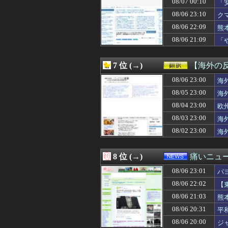
08/07 00:10
「
08/07 00:13
【悲報】株式投資
な
08/06 23:10
ク
08/07 00:12
【速報】ダンロン
お
08/07 00:12
不倫相手(男)が
08/06 22:09
熊
08/07 00:12
【画像】小学生ア
08/06 21:09
「
08/07 00:12
【画像】ケロンヌ
わ
08/07 00:11
【ホロライブ】Yo
08/07 00:11
【愕然】新幹線
7 位 (→)
【海外の
08/07 00:11
【悲報】吉岡里帆
08/07 00:11
08/06 23:00
【画像】あの人
海
08/07 00:10
元山飛優←意外
08/05 23:00
海
08/07 00:10
【画像】セクシ
08/04 23:00
欧
08/07 00:10
【動画】スレンダ
08/07 00:10
オタク「実際にプ
08/03 23:00
海
08/07 00:10
「安物買いの銭失
08/02 23:00
海
08/07 00:10
【外国人採用アン
08/07 00:09
【FF14】フォ
08/07 00:09
【画像】髪型が完
8 位 (→)
痛いニュース
08/07 00:09
あの咀嚼音がど
08/06 23:01
08/07 00:09
しぐれういって×
パ
08/07 00:09
半年で115キロ
08/06 22:02
【
08/07 00:07
【仮面ライダーマ
08/06 21:03
熊
08/07 00:07
【速報】イオン
08/07 00:06
彼がうちの老犬を
08/06 20:31
平
08/07 00:06
北朝鮮がロシアに
08/06 20:00
ジ
08/07 00:05
なんでみんなそ