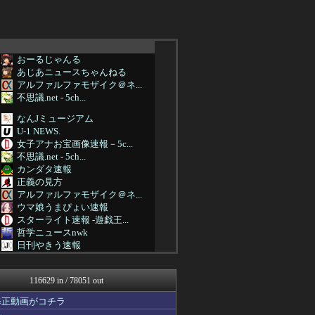
おーるじゃんる
あじあニュースちゃんねる
アルファルファモザイク＠ネ...
不思議.net - 5ch...
なんJミュージアム
U-1 NEWS.
女子アナお宝画像速報－5c...
不思議.net - 5ch...
カンダタ速報
正義の見方
アルファルファモザイク＠ネ...
ウマ娘うまぴょい速報
スターライト速報 -遊戯王...
哲学ニュースnwk
日刊やきう速報
ゆるゲーマー遅報
オレ的ゲーム速報＠刃
116629 in / 78051 out
ほんわかMkⅡ
かぞくちゃんねる
修正動画がコチラ
みそパンNEWS