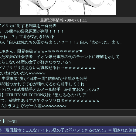
最新記事情報 - 08/07 01:11
アメリカに対する制裁を一斉発表
モール熊本の爆発原因が判明！！！！
分じゃね…？」世界が気付き始める
人「白人は俺たちの国から出ていけー！！」白人「わかった。出て...
JKさん、限界突破ｗｗｗwｗｗｗｗｗｗｗｗ❤
た左派の社会学者、イオン爆発事故の例のテナントに理解を示して…...
だらしない体型の女子が好きなやついる？
ンツギリギリ見えない写真載せるわ⇒ｗｗｗｗｗｗｗｗ
いわけないだろwwwwww
義】中露軍艦4隻が“日本一周” 防衛省が全航路を公開
5年間嘘つかれてて心が壊れてるから相手してくれ
ットにいる武豊騎手とルメール騎手 紹介文おかしくね？
UTILITY SELECTION収録『聖なる心のバリア ...
ケて、破壊力ありすぎてクッソワロタｗｗｗｗｗｗｗｗｗ
Aクラスまで3ゲーム差wwwwwwwww
ちゃん・のあ先輩・もちづきさん「結婚してください！」←どうする？
苦言「みいちゃん呼びが揶揄する言葉として使われ、当事者から具体...
ット
状】アプリ版で配信開始 伝説のクソゲーだよ。
[一覧]
るけど、代理出産ありだと思う。そういう仕事あるならやってみたい
外「飛田新地でこんなアイドル級の子と即ハメできるのかよ」⇒ 晒された無
爆発事故 LPガス供給会社「当局の調査に全面的に協力」 経産省...