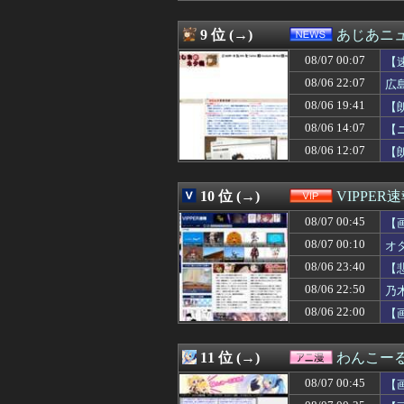
08/07 00:05
【新台評価】パチンコ
08/07 00:05
急いで曲がり角
9 位 (→)
あじあニ
08/07 00:05
【悲報】熊本地震
08/07 00:07
08/07 00:05
【セ順位】虎=兎-==
【
08/07 00:05
【動画】タイの
08/06 22:07
広
08/07 00:05
【警告】ADHD
08/06 19:41
【
08/07 00:04
【まどマギ】ルー
08/07 00:03
【朗報】漫画家「
08/06 14:07
【
08/07 00:03
【朗報】上戸彩さ
08/06 12:07
【
08/07 00:03
【UFO戦士ダイア
08/07 00:03
【悲報】ドイツ
08/07 00:03
【画像】お前ら
10 位 (→)
VIPPER
08/07 00:03
接近禁止命令を受
08/07 00:45
【
08/07 00:02
ガンダムゲーっ
08/07 00:02
【アークナイツ】G
08/07 00:10
オ
08/07 00:02
ソフトの入れ替え
08/06 23:40
【
08/07 00:01
【画像】「ビー
08/07 00:01
08/06 22:50
【ウマ娘】自分
乃
08/07 00:01
【SSD】1TBで
08/06 22:00
【
08/07 00:01
【億砲】横浜M
08/07 00:01
「Linuxで十分
08/07 00:01
【ライザのアトリ
11 位 (→)
わんこー
08/07 00:01
【画像】爆乳アメ
08/07 00:45
【
08/07 00:01
【ウマ娘】（悲
08/07 00:00
【グラブル】エ