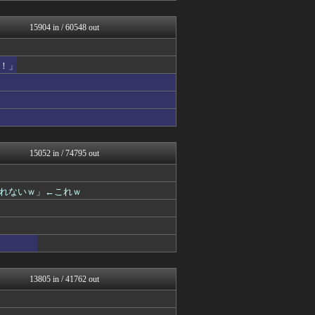
パチスロログ
子育てちゃんねる
15904 in / 60548 out
わんこーる速報！
ツバメ速報＠ヤクルトスワロ...
女子アナお宝画像速報－5c...
！」
不思議.net - 5ch...
まどドラまとめ速報 魔法少...
アニはつ -アニメ発信場-
いたしん！
fig速
Zチャンネル＠VIP
まにゅそく 2chまとめニ...
15052 in / 74795 out
修羅の華-家庭・生活まとめ
GUNDAM.LOG｜ガン...
fig速
れないｗ」←これｗ
mutyunのゲーム+αブ...
凹凸ちゃんねる 発達障害・...
うまぴょいチャンネル -ウ...
汎用型自作PCまとめ
【サッカー まとめ】サカラ...
PCパーツまとめ
fig速
13805 in / 41762 out
もきゅ速(*´ω`*)人(...
ウマ娘まとめ速報うまろぐ
ミニゴブ速報 ～グラブルま...