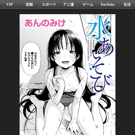
VIP
芸能
スポーツ
アニ漫
ゲーム
YouTube
生活