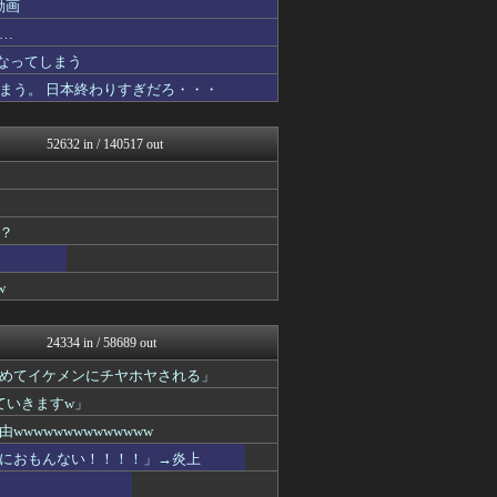
動画
ポーランドボール 翻訳
コンテンツ・声優 | ラブ...
…
坂道情報通～乃木坂46まと...
なってしまう
働くモノニュース : 人生...
まう。 日本終わりすぎだろ・・・
【サッカー まとめ】サカラ...
国難にあってもの申す！！
アルファルファモザイク＠ネ...
52632 in / 140517 out
ラビット速報
国難にあってもの申す！！
バスケまとめ・COM
アナ速‐女子アナ画像速報
パチスロログ
？
VIPPER速報
げぇ速
w
わんこーる速報！
ベイスターズNEWS
ゲーム魔人
24334 in / 58689 out
まとめたニュース
なんJミュージアム
めてイケメンにチヤホヤされる」
トレンドの通り道
ていきますw」
えっ!?またここのサイト?
アニゲー速報
wwwwwwwwwwww
フィルダースチョイス
におもんない！！！！」→炎上
スコールちゃんねる｜２ちゃ...
不思議.net - 5ch...