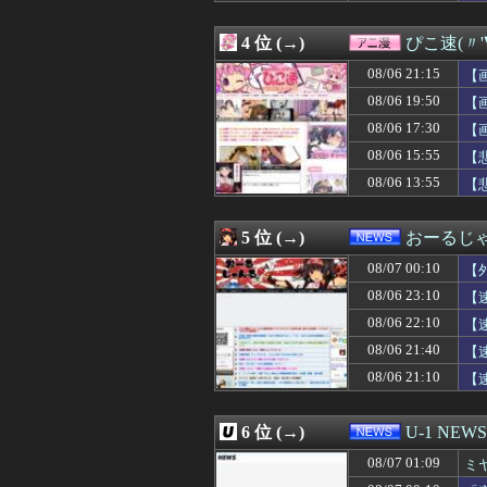
08/07 00:35
音楽理論の知識
08/07 00:34
【動画】浴衣ギ
4 位 (→)
ぴこ速(〃'
08/07 00:33
【画像】佳子さ
08/07 00:32
涌井秀章(40) 2.88
08/06 21:15
【
08/07 00:31
韓国人「とある日
08/06 19:50
【
08/07 00:30
【FEH】見切り予
08/06 17:30
08/07 00:30
日産e-power
【
08/07 00:30
◆悲報◆韓国紙、
08/06 15:55
【
08/07 00:30
【原神】アズプ
08/06 13:55
【
08/07 00:30
【サッカー】J2
08/07 00:30
【動画】手術中
08/07 00:29
ライザの公式AI
5 位 (→)
おーるじ
08/07 00:27
【モンハンワイル
08/07 00:25
【愕然】大学生ワ
08/07 00:10
【
08/07 00:25
【画像】「未経
08/06 23:10
【
08/07 00:22
ヒロイン攻略後に
08/06 22:10
08/07 00:21
【新台評価】パチ
【
08/07 00:19
【動画】乃木坂
08/06 21:40
【
08/07 00:19
【画像】Kカッ
訴
08/06 21:10
【
08/07 00:18
【海外の反応】冨
08/07 00:18
【衝撃】手術中に
08/07 00:15
DeNA・相川監
6 位 (→)
U-1 NEWS
08/07 00:15
９０年代ってレ
08/07 00:15
【画像】どえらい
08/07 01:09
ミ
08/07 00:15
【画像】東大生