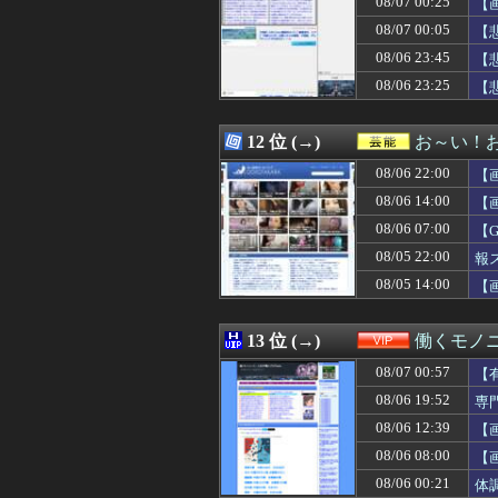
08/07 00:25
【
08/07 00:00
夫「会社辞めて実
08/07 00:05
【
08/07 00:00
【ウマ娘】汗っか
08/06 23:45
08/07 00:00
【画像】キス釣
【
08/07 00:00
【ラブライブ！
08/06 23:25
【
08/07 00:00
ブラジル「日本人
08/07 00:00
高齢独身彼女無し
08/07 00:00
デカすぎる女性Yo
12 位 (→)
お～い！
08/07 00:00
加藤純一のニコニ
08/06 22:00
【
08/07 00:00
【マーベル】ハ
08/07 00:00
「なんでやねん」
08/06 14:00
【
08/07 00:00
ジャグラーやっ
08/06 07:00
【
08/07 00:00
#韓国記事翻訳 
08/05 22:00
08/07 00:00
【朗報】ファイア
報
08/07 00:00
【幽霊否定派、完
08/05 14:00
【
08/07 00:00
飲み屋にて。男「
08/07 00:00
【艦これ】ヴァ
08/07 00:00
【デレマス】P
13 位 (→)
働くモノニ
08/07 00:00
8/6中日最下位
08/07 00:57
【
08/07 00:00
『キメラ』って
08/07 00:00
中道、立憲、公
08/06 19:52
専
08/07 00:00
『ジャンポケ斉
08/06 12:39
【
08/07 00:00
【遊戯王OCG情報】
08/06 08:00
【
08/07 00:00
【動画】両方馬
08/07 00:00
レストランで。夫
08/06 00:21
体