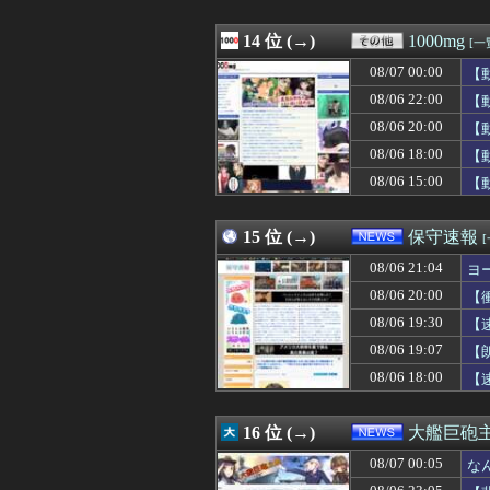
08/07 00:00
【動画】駅構内の
08/07 00:00
秋田市に国内最
08/07 00:00
14 位 (→)
私「教えたげよう
1000mg
[一
08/07 00:00
【マスゴミ】高木
08/07 00:00
【
08/07 00:00
【これは荒れる
08/07 00:00
08/06 22:00
ポケポケ、1年で
【
08/07 00:00
偽警察官「保釈金
08/06 20:00
【
08/07 00:00
【島根】コンビニ
08/06 18:00
【
08/07 00:00
韓国人「安貞桓『
08/07 00:00
私「友達が飼って
08/06 15:00
【
08/07 00:00
私「新婦さんって
15 位 (→)
保守速報
08/06 21:04
ヨ
08/06 20:00
【
08/06 19:30
【
08/06 19:07
【
08/06 18:00
【
16 位 (→)
大艦巨砲
08/07 00:05
な