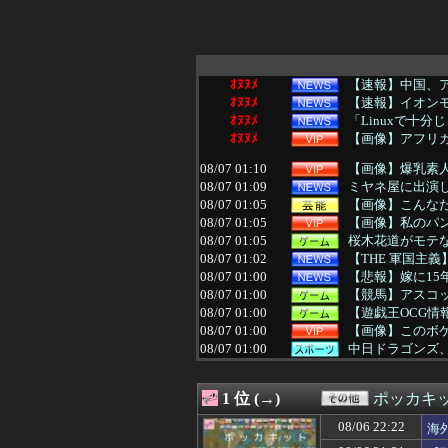
ｵﾇﾇﾒ
【速報】中国、
ｵﾇﾇﾒ
【速報】イオン
ｵﾇﾇﾒ
「Linuxで十
ｵﾇﾇﾒ
【画像】アフリカ
08/07 01:10
【画像】爆乳素人
08/07 01:09
ミヤネ屋に出演し
08/07 01:05
【画像】こんな
08/07 01:05
【画像】私のパ
08/07 01:05
桜木花道がモテな
08/07 01:02
【THE 軍国主
08/07 01:00
【悲報】嫁に1
08/07 01:00
【競馬】アスコ
08/07 01:00
【遊戯王OCG情報】
08/07 01:00
【画像】このボ
08/07 01:00
中日ドラゴンズ、
08/07 01:00
ヤニネコ・みぃ
08/07 01:00
近畿大学准教授、
1 位 (→)
ポッカキ
08/07 01:00
【たけしの挑戦
08/07 01:00
匿名だからいえ
08/06 22:22
海
08/07 01:00
イオンモール熊本