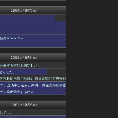
ふぇー速
筋肉速報
22039 in / 89776 out
いたしん！
やみ速@なんJ西武まとめ
コリアル
ルフレch. - ファイア...
あらまめ2ch
WorldFootball...
発売ｗｗｗｗｗ
原神速報 | GENSHI...
フットボール速報
あぁ^～こころがぴょんぴょ...
漫画まとめ速報
20812 in / 80744 out
モンハンまとめ速報【モンハ...
バズッター速報
公表する方針を決定した」
わんこーる速報！
怒らせた」
ニュー速VIPブログ(`･...
害救助法適用地域） 義援金5000万円寄付
パチスロログ
坂道情報通～乃木坂46まと...
ーす」虚偽申し込みと判明→ 共産党が刑事告
じわ速 芸能ニュースまとめ
ーン輸出禁止するわw」
マニア・オブ・フットボール...
NEWSぽけまとめーる
ベイスターズNEWS
18031 in / 88528 out
育児板拾い読み
もみあげチャ～シュ～
して……
まとめCUP