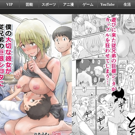
VIP
芸能
スポーツ
アニ漫
ゲーム
YouTube
生活