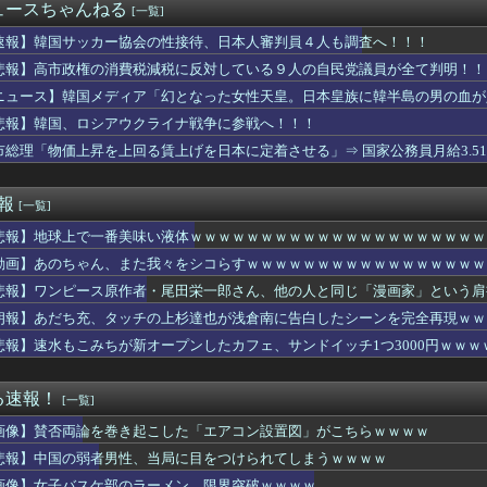
リアとWログレス組ませると、どうなるかわかる？
ュースちゃんねる
[一覧]
のJK、セクシーすぎる♡♡♡♡♡
イドルさんの後ろ姿、シルエットがめちゃくちゃえ○ちだったｗｗｗ...
速報】韓国サッカー協会の性接待、日本人審判員４人も調査へ！！！
争』とかいうアニメ見始めたけどなにこれ
悲報】高市政権の消費税減税に反対している９人の自民党議員が全て判明！！
クルト戦以外だとマジで強い
ニュース】韓国メディア「幻となった女性天皇。日本皇族に韓半島の男の血が
て行かれた店で30万円の補整下着を勧められた友達が「その30万...
滸伝のソシャゲ、めっちゃ面白い
悲報】韓国、ロシアウクライナ戦争に参戦へ！！！
RO」って高級デッキなのに持ってる人多いんだな
市総理「物価上昇を上回る賃上げを日本に定着させる」⇒ 国家公務員月給3.5
ん同士の事故、地獄ｗｗｗｗｗｗｗｗｗｗｗｗｗｗｗ
本多忠勝が迫力なさすぎ・・・・
毒矢で与一郎死んだの、破傷風だったの・・・？
速報
[一覧]
oD:BO』『CoD:BO2』で他人のアカウントレベルを変え...
悲報】地球上で一番美味い液体ｗｗｗｗｗｗｗｗｗｗｗｗｗｗｗｗｗｗｗｗｗ
タピタ透けニットの乗せ乳！！【GIF動画あり】
前大統領、がん闘病で激痛 次男のハンター氏「見ていてとてもつら...
動画】あのちゃん、また我々をシコらすｗｗｗｗｗｗｗｗｗｗｗｗｗｗｗｗｗ
の試合、あまりにも面白すぎるｗｗｗｗｗｗｗｗｗｗ
悲報】ワンピース原作者・尾田栄一郎さん、他の人と同じ「漫画家」という肩
Gと現役メンバーのコンボ、止まらない
ランニング中の50代男性がクマに襲われケガ 体長約1.3メー...
朗報】あだち充、タッチの上杉達也が浅倉南に告白したシーンを完全再現ｗｗ
ステムそろそろアプデすべきだよな？
悲報】速水もこみちが新オープンしたカフェ、サンドイッチ1つ3000円ｗｗ
ィが語ったW杯でブラジルの明暗を分けた瞬間（海外の反応）
ル申請してきたトレーナーのコメントがキモすぎて草ｗｗｗ「このま...
ームダメージ出すにはどうすればいいの？攻撃力アップと与ダメアッ...
る速報！
[一覧]
横乳 ＆ ブラ線くっきりレポート！！【GIF動画あり】
画像】賛否両論を巻き起こした「エアコン設置図」がこちらｗｗｗｗ
すぎるおにぎり屋さん、裏でおっさんが握っていたｗｗｗｗｗｗｗｗ...
】ラブライブの犬、だいたい老犬
悲報】中国の弱者男性、当局に目をつけられてしまうｗｗｗｗ
ンイレブンのバイト「AIにちいかわの画像を食わせてっと………で...
画像】女子バスケ部のラーメン、限界突破ｗｗｗｗ