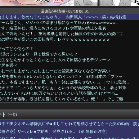
最新記事情報 - 08/10 00:01
まります。飲めなくなっちゃう」 内田篤人「ハハハ（笑）結構お酒...
ーム屋さん、ジジババの溜まり場になって終わるwwwwwwwww...
です」靖国神社、境内におけるコスプレや軍装の禁止を発表
んて気高いんだ！」 英高級紙も驚愕した極限の中の日本人の姿に世...
強の呼び声が高いこの回転寿司、レベチｗｗｗｗｗｗｗｗｗｗ
びってどう使うの？
香澄のランジェリー見て我慢できる男いる？
先生をなんかずっとくらいとこに入れて原稿させるデジレーン
な尻を選べ
まむーのしまがないとしまむーだと認識出来なくなる率が高い
反省を求められるいわれもない」のインパクト 戦後日本の「ブラッ...
た。本当にすまない」私「もう一緒には暮らせない…」→ウトに監禁...
天下で『こいつら大変やなぁ』というのが高校野球の良さ。暑さ対策...
5人でレイド20も180万ぐらいいけるという話を聞いたけど本当...
のほうが素敵。彼は私を愛してくれているから」 俺「…」そして離...
の最も怖い話「日本共産党は清廉潔白」「ちゃんと自力で資金を集め...
】【動画】くしゃみたすかる【声優】
ット
容疑者ら２人を逮捕 太陽光発電所から銅線ケーブルを盗む
[一覧]
乏人が多い」男性の特徴とは？「性欲弱い人ってモチベーションも低...
事中の美女ホテル清掃員にチ●ポしごかれて射精させてもらった男の動画、羨
い。三重の国道23号で撮影された避けようがないもらい事故の瞬間...
閲覧注意】やべぇレ●プ動画、発見される…（※ 無修正注意）
新規月光の来日が楽しみ
さん、老人会RUST同接10万人超えｗｗｗｗｗｗｗｗｗｗ