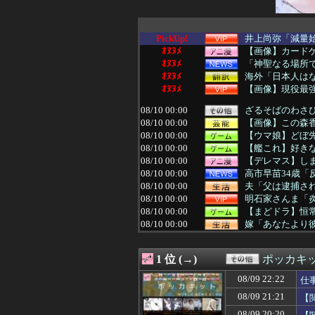
PickUp!
井上尚弥「減量始
ｵﾇﾇﾒ
【画像】カードゲ
ｵﾇﾇﾒ
「神聖なる場所
ｵﾇﾇﾒ
海外「日本人はな
ｵﾇﾇﾒ
【画像】現役最
08/10 00:00
ざるそばのわさ
08/10 00:00
【画像】この森
08/10 00:00
【ウマ娘】どぼ
08/10 00:00
【艦これ】好き
08/10 00:00
【デレマス】し
08/10 00:00
高市早苗34歳「
08/10 00:00
夫「父は逮捕され
08/10 00:00
明石家さんま「炎
08/10 00:00
【まどドラ】恒常
08/10 00:00
嫁「あなたより彼
08/10 00:00
【恐怖】稲川淳二
08/10 00:00
【ラブライブ！
1 位 (→)
ポッカキ
08/10 00:00
【富山】グエン
08/10 00:00
ひろゆき氏 「貧
08/09 22:22
仕
08/10 00:00
【動画】これは怖
08/09 21:21
【
08/10 00:00
【遊戯王OCG】
08/10 00:00
【朗報】加藤純一
08/09 20:20