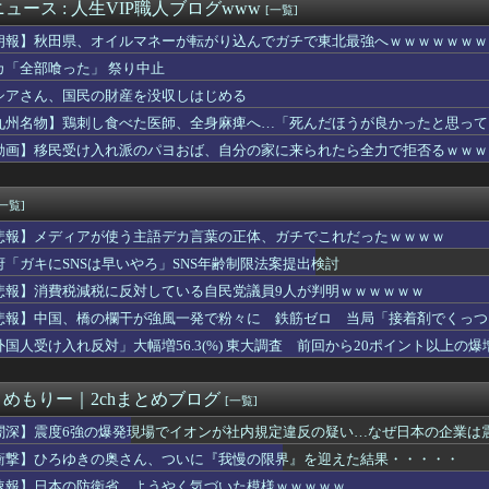
に使ってるんだ？」 世界的ブームの日本の食品、買ってみたものの...
ュース : 人生VIP職人ブログwww
[一覧]
2くらいシンプルな格ゲーを作って格ゲー人口を増やした方がいいと...
朗報】秋田県、オイルマネーが転がり込んでガチで東北最強へｗｗｗｗｗｗｗ
大大好きな100人の彼女 第3期』30話感想 15人目の彼女...
いかわの入場特典シール、地味に色んなパターンがあった
カ「全部喰った」 祭り中止
さっき買い忘れがあって買い物に行ってきた。車で行ったんだけど、...
シアさん、国民の財産を没収しはじめる
音楽
九州名物】鶏刺し食べた医師、全身麻痺へ…「死んだほうが良かったと思って
い方（日常の工夫）
最新話で最大の裏切り者がまさかの野崎さん！ネット衝撃「嘘だろ」...
動画】移民受け入れ派のパヨおば、自分の家に来られたら全力で拒否るｗｗｗ
望の彼氏から「同棲して家事全部やって」と言われたのがキッカケで...
テンカレーだよ」俺「冗談だろ…」→さらに嫁のLINEを見てしま...
[一覧]
悲報】メディアが使う主語デカ言葉の正体、ガチでこれだったｗｗｗｗ
府「ガキにSNSは早いやろ」SNS年齢制限法案提出検討
悲報】消費税減税に反対している自民党議員9人が判明ｗｗｗｗｗｗ
悲報】中国、橋の欄干が強風一発で粉々に 鉄筋ゼロ 当局「接着剤でくっつ
外国人受け入れ反対」大幅増56.3(%) 東大調査 前回から20ポイント以上の爆
とめもりー｜2chまとめブログ
[一覧]
闇深】震度6強の爆発現場でイオンが社内規定違反の疑い…なぜ日本の企業は
？
衝撃】ひろゆきの奥さん、ついに『我慢の限界』を迎えた結果・・・・・
速報】日本の防衛省、ようやく気づいた模様ｗｗｗｗｗ