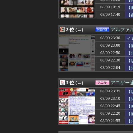
【
08/10 00:00
【SS】栞子「月
08/09 19:19
【
08/10 00:00
チー牛が真夏で
08/09 17:40
08/09 23:59
茨城県、群馬県の
【
08/09 23:59
【刃牙らへん】
08/09 23:58
【驚愕】名作『ON
2 位 (→)
アルファ
08/09 23:58
『イチャイチャ
08/09 23:58
【悲報】靖国神
08/09 23:30
イ
08/09 23:57
BABYMETAL出
08/09 23:00
【
08/09 23:55
【トー横】「今ま
08/09 23:53
米国民の半数「
08/09 22:50
【
08/09 23:52
【案の定】TBS
ｗｗ
08/09 22:30
【
08/09 23:50
【画像】このムッ
08/09 22:04
【
08/09 23:48
◆速報◆ベルギー
08/09 23:46
【速報】ホルム
08/09 23:45
【画像】賛否両
3 位 (→)
アニゲー
08/09 23:45
韓国人「韓国人が
08/09 23:45
コメ農家「今年は
08/09 23:35
【
08/09 23:45
コメ農家「今年は
れ
08/09 23:10
【
08/09 23:42
【CBC賞】フロ
08/09 23:40
08/09 22:45
海外「これは日本
【
08/09 23:39
【画像】美少女
08/09 22:20
【
08/09 23:38
アメリカで買え
08/09 21:55
【
08/09 23:38
7人組アイドルG
08/09 23:35
【朗報画像】めっ
08/09 23:35
『二十世紀電氣目