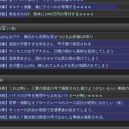
増えたのならソフトの値段も上げればいいのでは？
アニメ主題歌や声優やるってなったらお前ら叩くけどさ……
画像】ギルティ炭酸、遂にライバルが登場するｗｗｗｗ
曜日ちゃん「お盆休み・・・？🐣」
朗報】有名ボカロP、熊本に1000万円の寄付するｗｗｗｗ
ー服の弓木奈於が勝手に朝ごはん作ってたらどうする？
味そうなカップラーメン食う！
る奴は全員バカです」「すごい民度低い」この道23年の彫り師Yo...
お宝
[一覧]
ん、大変なことになってるって...
山みなみアナ、胸元から谷間を見せつけるお辞儀GIF祭り
が死んでストファイが生き残れた理由
野菜を食え もろキュウ最高毎日でもイケる
画像】滋賀の可愛すぎる学生さん、甲子園で発見される
信者さん、とんでもない駐車テクニックを見せつけてネット民をドン...
画像】サンモニの女子アナさん、日曜の朝から素材を提供してしまう
は生活の基盤」「外国人を締め上げれば日本人が生きやすくなる発想...
6 小坂菜緒さんが乳を初めて揺らしてしまう ※gifあり
画像】温泉美女さん、濡れタオルでお尻の形が透けてしまう
「ワイくん！焼肉のタレ買ってきてくれる？」ワイ「！！？」
画像】吉川愛さん(26)、縛られてムチムチお乳が強調されてしまう
うガーディとロコンが出るだけで持て囃されている道路
が1ミリもない都道府県ｗｗｗｗｗｗｗｗ
IMITED PACK WORLD CHAMPIONSH...
覧]
島の周りで何かの儀式が行われてる模様
動画】これは怖い。三重の国道23号で撮影された避けようがないもらい事故
「抑止」案は「生身の人間の運命をもてあそんでいる」 東京・高田...
ん、壮大な縦読みを仕込んでしまう🥺ｗｗｗｗｗｗ
動画】バイクの少年を無理やり止めるパトカーが怖いｗｗｗｗ
京太郎「嫌いだ」
動画】世界一過酷なオフロードレースのコース設計が絶対におかしい（笑）
るなら「ここ最高！」危ない場所をSNS投稿、水難事故が起きたら...
珍事】サッカーの試合が原因で交通事故が起きてしまう。
ん、ここからロッテ戦（ホーム）楽天戦（ホーム）ハム戦（ビジター）
資産260兆円が狙われている！ 「被害者の8割がだまされた認識...
動画】急病人？横須賀の国道16号でおかしな事故が撮影される。
電子とSKハイニックスに！個人投資家まで脱出…かろうじて100...
ドラえもんの道具、今のAIそのものだろ」