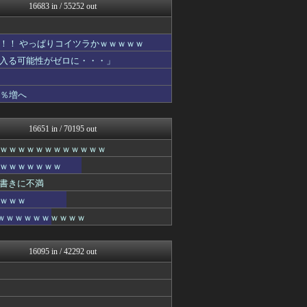
FGOまとめ速報
16683 in / 55252 out
不思議.net - 5ch...
女子アナお宝画像速報－5c...
おたくみくす 声優まとめ
！！ やっぱりコイツラかｗｗｗｗｗ
阪神タイガースちゃんねる
入る可能性がゼロに・・・」
修羅の華-家庭・生活まとめ
Zチャンネル＠VIP
遊戯王マスターデュエルまと...
1％増へ
watch＠２ちゃんねる
大河ドラマ2ch
大河ドラマ2ch
16651 in / 70195 out
mutyunのゲーム+αブ...
ｗｗｗｗｗｗｗｗｗｗｗｗ
アナきゃぷ速報
資格ちゃんねる
ｗｗｗｗｗｗｗ
なんJ PRIDE
書きに不満
日向坂46まとめ速報
痛いニュース(ﾉ∀`)
ｗｗｗ
凹凸ちゃんねる 発達障害・...
ｗｗｗｗｗｗｗｗｗｗｗ
わーすぽ 海外の反応
ウマ娘まとめ速報うまろぐ
城プロRE速報 -城プロR...
16095 in / 42292 out
アナきゃぷ速報
キニ速
コンテンツ・声優 | ラブ...
投資ちゃんねる