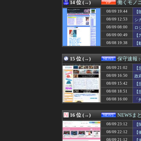
08/09 23:00
14 位 (→)
海外「日本人は何
働くモノニ
08/09 23:00
今だからこそスト
08/09 19:44
【
08/09 22:59
『君のことが大大大
08/09 22:59
08/09 12:53
【悲報】映画ち
シ
08/09 22:57
【DQNママ】今
08/09 08:00
ロ
08/09 22:57
好きなポケモン
08/09 00:49
【
08/09 22:57
耳の聞こえが悪
08/09 22:57
「VIVANT」
08/08 19:38
【
08/09 22:57
【クズ】弁護士志
08/09 22:57
嫁「今日はトコロ
15 位 (→)
保守速報
08/09 21:02
【
08/09 16:50
政
08/09 15:42
【
08/08 18:51
【
08/08 16:00
「
16 位 (→)
NEWSま
08/09 23:12
【
か
08/09 22:12
【
08/09 21:12
【