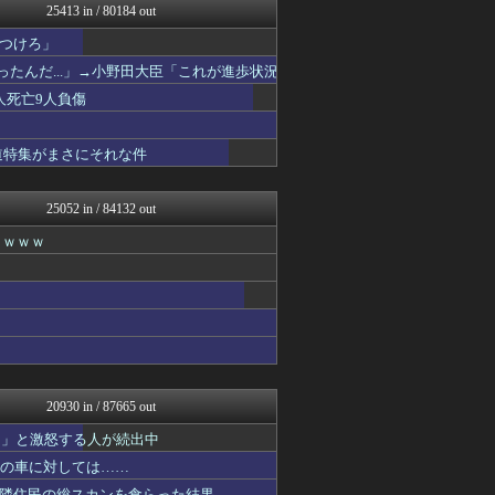
25413 in / 80184 out
ベイスターズNEWS
アニゲー速報
つけろ」
筋肉速報
たんだ...」→小野田大臣「これが進歩状況
いたしん！
えっ!?またここのサイト?
人死亡9人負傷
げぇ速
なんJ PRIDE
報道特集がまさにそれな件
あらまめ2ch
日刊やきう速報
アルファルファモザイク＠ネ...
25052 in / 84132 out
WorldFootball...
キニ速
ｗｗｗｗ
原神速報 | GENSHI...
ウマ娘うまぴょい速報
漫画まとめ速報
日本第一！ニュース録
バズッター速報
わんこーる速報！
アニメつぶやき速報‼︎
もきゅ速(*´ω`*)人(...
20930 in / 87665 out
ゲーム魔人
りぷらい速報
？」と激怒する人が続出中
哲学ニュースnwk
円の車に対しては……
【サッカー まとめ】サカラ...
隣住民の総スカンを食らった結果……