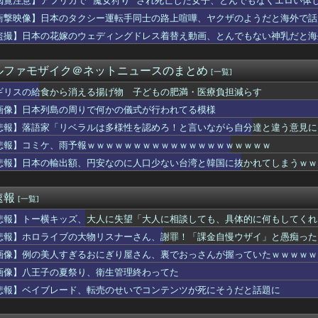
閲覧注意】アフリカで ”魔女狩り” され死亡した女子、とんでもなくエロい体
影めぐり」
衝撃映像】日本のタクシー運転手同士の路上喧嘩、ヤクザのようだと海外で話
も長ズボンをはく理由いまだ解明されない
パスポートを『丸パクリ』して発行へ！ 知事「意図的にパクりまし...
盗撮】日本の花嫁のウェディングドレス着替え動画、とんでもない神乳だと海
68話感想 勇次郎に二丁拳銃で挑む挑戦者が現れる！
E PIECE』「サンジ」が悲惨すぎるｗｗｗｗルフィ船長「サ...
ルファモザイク＠ネットニュースのまとめ
[一覧]
虫』の日向坂センター、マジで誰か予想がつかない
社、恒例の軍服コスプレ禁止に
ギリスの給食から消える揚げ物 子どもの肥満・医療負担減らす
演「LuckyFes’26」のセトリ＆感想
画像】日本列島の周りで何かの儀式が行われてる模様
でで一番厳しい」見回り強化で居場所を追われる若者たち 行き場を...
ネタニヤフ首相は逮捕されるべきだ」…世論調査で明らかに！
悲報】落語家「リベラルは多様性を認めろ！と言いながら自分達と違う意見に
サンモニ 外国人の永住許可厳格化に「法的な排除を強めることが市...
ｗｗｗｗｗ【HotTweets】
悲報】コミケ、雨予報ｗｗｗｗｗｗｗｗｗｗｗｗｗｗｗｗｗｗｗｗ
チムチな太もものJKｗｗｗwｗｗｗｗｗｗｗｗ❤
悲報】日本の輸出額、円安なのに人口少ない台湾と韓国に抜かれてしまうｗｗ
1部ヘンクFW伊東純也、開幕戦でいきなりアシスト！左足でドンピ...
ズ海峡、封鎖
論を巻き起こした「エアコン設置図」がこちらｗｗｗｗ
速報
[一覧]
日本へ行って羨ましいと感じることがこちら…」→「日本は規模が違...
安くなりすぎ」「こんな値段じゃ米作りをやめる人も多くなるんじゃ...
悲報】トー横キッズ、大人に失望「大人に相談しても、具体的に何もしてくれ
安くなりすぎ」「こんな値段じゃ米作りをやめる人も多くなるんじゃ...
る」
悲報】ホロライブの大物リスナーさん、謝罪！「課金自慢ウザイ」と愚痴った
ムダスク普通に完勝で草生える
の主張が正しい…」米国に対する日本政府の懸念表明に海外ネチズン...
画像】例の美人すぎるおにぎり屋さん、裏でおっさんが握っていたｗｗｗｗｗ
コンカフェ嬢 いうほどかわいいｗｗｗｗｗｗｗｗｗｗｗｗｗｗｗ
画像】八王子の夏祭り、衛生管理終わってた
る一番安い新車がこれｗｗｗｗｗｗｗｗｗ
悲報】ベイブレード、転売のせいでコンテンツが死にそうだと話題に
「...そして、消え逝くキミ達と。」がデビュー3か月で解散 事...
ちゃ痴漢に狙われそうなJKさん、痴漢を逮捕ｗｗｗｗｗｗｗｗｗｗ...
録 ユーレカ・エヴリカ』6話感想 電氣メタルガールズバンド爆誕