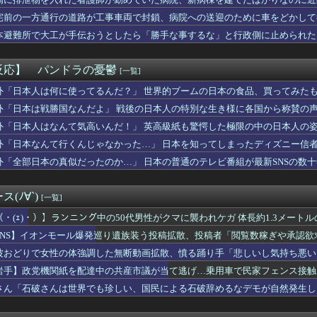
ト在庫1700基未満…米政府関係者「北朝鮮との戦争時に在韓米軍...
Kが生脚さらすww
宅前の一方通行の道路が工事車両で封鎖、病院への送迎のために車をどかして
ど電気通信施工の職業訓練校に合格！
本避難所で大工が手伝おうとしたら「勝手な事するな」と行政側に止められた
、ヤバイｗｗｗｗｗｗｗｗｗｗｗｗｗｗｗｗｗ
果……
員ちゃん すごい
レットという推し活テロリストｗｗｗｗｗｗ
反応】 パンドラの憂鬱
[一覧]
能人と密会。嫁にボイレコを仕掛けた結果まさかの
リーパー堀さん、涙腺崩壊wwwwwwwwwwwwwwwwww...
外「日本人は何に使ってるんだ？」 世界的ブームの日本の食品、買ってみた
の爆発現場でイオンが社内規定違反の疑い…なぜ日本の企業は震災時...
外「日本は戦勝国なんだよ」 戦後の日本人の特別な生き様に各国から称賛の
トラウマになった日本のアニメといえば何？」
外「日本人はなんて気高いんだ！」 英高級紙も驚愕した極限の中の日本人の
メタススレ、ゼータと比べて整備班に優しそう
一番美味い液体ｗｗｗｗｗｗｗｗｗｗｗｗｗｗｗｗｗｗｗｗｗｗｗｗ...
外「日本なんて行くんじゃなかった…」 日本を知ってしまったディズニー信
、ママの指使いで感じてしまうｗｗｗwｗｗｗｗｗｗｗｗ❤
外「全部日本の真似だったのか…」 日本の普通のテレビ番組が最新SNSの数
ブの大物リスナーさん、謝罪！「課金自慢ウザイ」と愚痴っただけな...
「減税反対結構！ならば石破太郎と河野茂は離党してケジメをつけろ...
のない吉岡里帆みたいな女子アナが発掘されるｗwｗｗｗｗｗｗｗｗ
(ﾉ∀`)
[一覧]
たのによく周りの反対を押し切って結婚したよね」と言われた。特に...
大神ミオが削る：スクラッチで一獲千金？！
（・(ｪ)・）】ランニング中の50代男性がクマに襲われケガ 体長約1.3メート
アリキックが有効と判明 襲われた男性「アリキックで追っ払った」
山市
SNS】イオンモール爆発巡り遺族装う投稿拡散、投稿者「閲覧数稼ぎや承認欲
erが長崎の民家に不法侵入、「これ留守にしてるだけじゃないの...
波おどりで女性の体強調した無断動画拡散、憤る踊り手「悲しいし気持ち悪い
｢殺すぞ｣と言った上司、｢胃が痛い｣とか言い出すwwwwww...
グで出社するの禁止されたんだがこれ法律違反じゃない？
岩手】政党機関紙を配達中の共産市議が当て逃げ…乗用車で民家フェンス接触
人「日本に来たら住むところも探してくれてお金も出ると言われた！...
さん「石破さんは世界でも珍しい、国民による石破辞めるなデモが自然発生し
して手荷物を救急隊員に渡した。その後日、現金とアクセサリーを盗...
スケ部のラーメン、限界突破ｗｗｗｗ