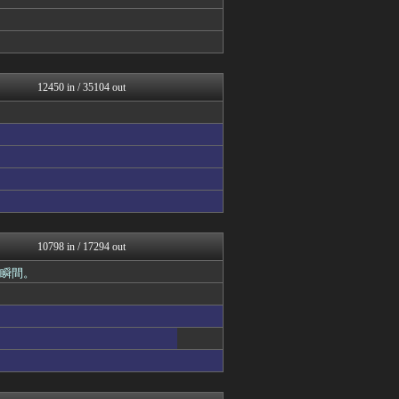
Y速報
ゲーム実況者速報＠YouT...
VTuberNews
乃木坂46まとめ 乃木りん...
明日は何を食べようか
あらまめ2ch
12450 in / 35104 out
乃木通 乃木坂46櫻坂46...
ゆるゲーマー遅報
ほんわかMkⅡ
オレ的ゲーム速報＠刃
黒マッチョニュース
アナ速‐女子アナ画像速報
登山ちゃんねる
アルセウス速報＠ポケモンま...
バイク速報
スターライト速報 -遊戯王...
10798 in / 17294 out
アルファルファモザイク＠ネ...
の瞬間。
みそパンNEWS
【2ch】ニュー速クオリテ...
えすえすログ
登山ちゃんねる
ポリー速報
常識的に考えた
韓国ニュース反応まとめ
ニチカン！