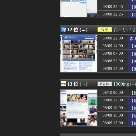
08/09 23:00
開発費が昔より
08/09 22:45
08/09 23:00
Vチューバーが
【
08/09 23:00
【ホロライブ】月
08/09 22:25
【
08/09 23:00
朝起きてセーラ
08/09 23:00
【ブラック】美
08/09 23:00
「タトゥー入れて
12 位 (→)
お～い！
08/09 23:00
【画像】井上和さ
08/09 22:00
森
08/09 23:00
バーチャや鉄拳
08/09 23:00
【熱中症対策】
08/09 14:00
【
08/09 23:00
運転してる女性配
08/09 07:00
【
08/09 23:00
サンモニ「永住権
08/08 22:00
08/09 23:00
【動画】日向坂4
【
08/09 23:00
休日BBQ上司
08/08 14:00
【
08/09 23:00
7番道路とかい
08/09 23:00
麺類のイメージ
08/09 23:00
【遊戯王OCG情報】L
13 位 (→)
1000mg
[一
08/09 23:00
【画像】日本列
08/10 00:00
【
08/09 23:00
外国人の永住許可
08/09 23:00
【画像】新聞さ
08/09 22:00
【
08/09 23:00
憧「嫌いだ」 
08/09 19:00
【
08/09 23:00
夏休みに川遊びす
08/09 16:00
【
08/09 23:00
ソフトバンクさ
08/09 23:00
認知症の高齢者の
08/09 13:00
【
08/09 23:00
韓国人「サムスン
08/09 23:00
【衝撃】韓国人「