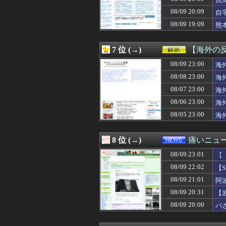
08/09 23:20
米国、パトリオッ
08/09 23:19
【画像】元陸部J
08/09 20:09
自
08/09 23:18
高専卒21歳だけ
08/09 19:09
熊
08/09 23:16
悠仁様のオーラ
結
08/09 23:15
【画像】巨乳飼育
08/09 23:14
トリッカルのロ
7 位 (→)
【海外の
08/09 23:12
【前編】嫁が芸
08/09 23:12
08/09 23:00
【悲報】ショートス
海
08/09 23:12
【闇深】震度6強
08/08 23:00
海
08/09 23:11
外国人「初めて
08/07 23:00
海
08/09 23:10
【Zガンダム】
08/09 23:10
【悲報】地球上で
08/06 23:00
海
08/09 23:10
【動画】JKさん
08/05 23:00
海
08/09 23:10
【悲報】ホロライ
08/09 23:10
【速報】週刊フジ
08/09 23:09
【画像】やる気
8 位 (→)
痛いニュース
08/09 23:09
友達から「若かっ
08/09 23:01
08/09 23:09
【うぉぉぉ！】
【
08/09 23:09
【朗報】熊には
高
08/09 22:02
【
08/09 23:09
外国人YouTub
08/09 21:01
阿
08/09 23:09
【悲報】先日ワイに
08/09 23:08
会社にジョギン
08/09 20:31
【
08/09 23:08
【悲報】ベトナム
古
08/09 20:00
パ
08/09 23:06
倒れた女性を救助
08/09 23:05
【画像】女子バ