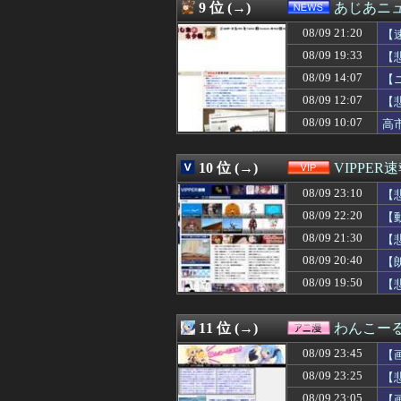
08/09 23:05
【FGO】アルト
9 位 (→)
あじあニ
08/09 23:05
【画像】00年代
08/09 21:20
08/09 23:05
【画像】寝てるア
【
08/09 23:04
『アキバ冥途戦
08/09 19:33
【
08/09 23:03
岩崎優さん、ヤ
08/09 14:07
【
08/09 23:03
職場の先輩に連れ
08/09 23:03
【朗報】幻想水
08/09 12:07
【
08/09 23:03
【遊戯王】「HE
08/09 10:07
高
08/09 23:03
【動画】まんさ
08/09 23:03
【豊臣兄弟！】
08/09 23:03
【豊臣兄弟！】
10 位 (→)
VIPPER
08/09 23:02
【悲報】PS5『C
08/09 23:10
【
08/09 23:01
浦野芽良アナ ピ
08/09 23:01
【米国】バイデン
08/09 22:20
【
08/09 23:01
中日ドラゴンズ
08/09 21:30
【
08/09 23:01
【日向坂46】O
08/09 23:01
08/09 20:40
【（・(ｪ)・）】
【
08/09 23:01
昼夜 ← このシ
08/09 19:50
【
08/09 23:01
アンチェロッテ
08/09 23:01
【ウマ娘】サーク
08/09 23:00
【城プロ】このゲ
11 位 (→)
わんこー
08/09 23:00
森山みなみアナ 
08/09 23:45
【
08/09 23:00
【画像】例の美人
08/09 23:00
【ラブライブ！
08/09 23:25
【
08/09 23:00
【画像あり】セブ
08/09 23:05
【