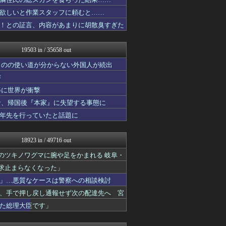
キムチ速報
じわ速 芸能ニュースまとめ
欲しいと作業スタッフに頼むと……
ふぇー速
！との証言、内容があまりに胡散臭すぎた
なんJ PRIDE
まとめCUP
ゴールデンタイムズ
19503 in / 35658 out
浮気ちゃんねる
フィルダースチョイス
ものの使い道が分からない外国人が続出
NEWSまとめもりー｜2c...
声
海外の万国反応記＠海外の反...
姿に世界が衝撃
ガンダムブログ（情報戦仕様...
VIPPER速報
者、帰国後『本家』に失望する事態に
なんJミュージアム
十年先を行っていたと話題に
アニゲー速報
おーるじゃんる
うしみつ-5chまとめ-
18923 in / 49716 out
おうち速報
トレンドの通り道
ルのツキノワグマに腕や足をかまれる 岐阜・
コノユビニュース｜みんなの...
求止まらなくなった」
U-1 NEWS.
」…悪質なケースは警察への相談検討
ぶる速-VIP
ふぇー速
、手で押し戻し通報せず次の配達先へ 宮
政経ワロスまとめニュース♪
た総理大臣です」
修羅場ライフ速報
わんこーる速報！