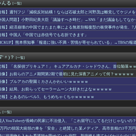
ゃんる
[一覧]
ーナシオン、日本語を教わっているのは…松本凌・森敬・濱将
ッズ、大人に失望「大人に相談しても、具体的に何もしてくれない。...
速報】週刊フジ「減税反対結構！ならば石破太郎と河野茂は離党してケジメを
シア「進撃の巨人Hすぎ…これ子供の教育に悪いだろ」
外国人問題】小野田紀美大臣「議論すべき時だ」→SNS「まだ議論もしてなかっ
、熊本地震被災地支援に支援物資と300万円の寄付をしましたと投...
す」めちゃくちゃ仕事していた！
○クスの終了後の彼女氏、乳首がガチでヤバイことになってしまうｗ...
速報】経済崩壊の中国でまたまた車による無差別報復型の衝突事件が発生、7
メイク』やってるけどユバールのイベントマジで胸糞だなｗ
速報】中国人「中国では赤信号でも右折できます」
、日本に対しあまりにも酷い暴言を放つ 「侵略戦争仕掛けたくせ...
PICKUP】熊本県知事「報道に強い不満・苦情が寄せられている」→TBSの
ナから日本に避難してきた美少女がグラビアデビューwwwwwww...
0（S）っていう数字がどうなのかな」名球会入りの条件提言「30...
から消える揚げ物 子どもの肥満・医療負担減らす
∇'〃)？
[一覧]
接待だけではなかった…韓国サッカー協会役職員、遊興・ゴルフに2...
全員、友達に『死ね』と冗談で言うことがある」 ←これマジ？？？
悲報】「名探偵プリキュア！」 キュアアルカナ・シャドウさん、首位陥落ｗ
ームのストーリーをスキップしてる人って何が楽しいの？？ちゃんと...
画像】お前らのアニメ期間第2期で最初に見た深夜アニメって何？ｗｗｗｗｗ
コラボ ウマウマ！豆知識クイズバトル！
、暗黒大陸渡航断念
画像】ブルアカの聖園ミカさんかわいいｗｗｗｗｗ
ッション」PRイベント 日本ブランドの知名度アップへ 中国・上海
画像】結局、お前らってセーラームーン大好きだよなｗｗｗｗｗ
ばさん(35)未婚、エロすぎるｗｗｗｗｗｗｗｗｗwwww
悲報】とあるのレベル5、もうめちゃくちゃｗｗｗｗｗ
弱者男性、当局に目をつけられてしまうｗｗｗｗ
ーガル 第7話 感想：シタラのモンゴル復讐計画！兄弟をなんとか...
優が脱いだ！！石田悠佳(20)、初々しい水着グラビアで青春感爆...
.
[一覧]
で時代劇を見なくなったんだ？
アイスランキングが出たぞ！！
国人YouTuberが長崎の民家に不法侵入、「これ留守にしてるだけじゃないの
政府批判どころか「むしろ政府の味方」を演じて潜伏することが判明
千万円の韓国大統領の車を「安全」と絶賛した某メディア、高市首相の3千万
2部でも試合に出れない日本人選手でビッグマウスがいるらしいｗｗ...
滴に排泄物を入れた看護師が勤めていた病院、新病棟を建てたばかりなのに近