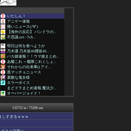
いたしん！
アニゲー速報
痛いニュース(ﾉ∀`)
【海外の反応】 パンドラの...
不思議.net - 5ch...
明日は何を食べようか
乃木通 乃木坂46櫻坂46...
パカ娘速報！！ウマ娘まとめ...
あ艦これ ～艦隊これくしょ...
それからの出来事() アイ...
黒マッチョニュース
素敵な鬼女様
ネラーボイス
まどドラまとめ速報 魔法少...
オーバージョイド！
モナニュース
コンテンツ・声優 | ラブ...
135752 in / 75209 out
みそパンNEWS
ゴタゴタシタニュース
ましすぎるｗｗｗ
1000mg
スターライト速報 -遊戯王...
ゲーム実況者速報＠YouT...