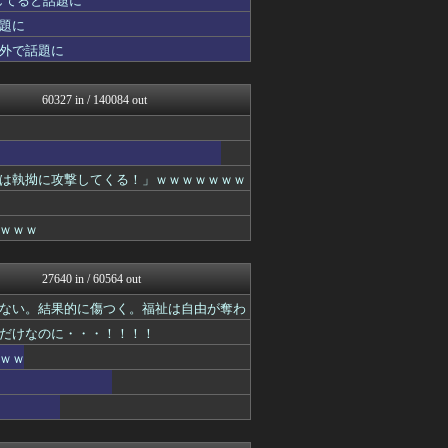
してると話題に
SS！ラブライブ！
題に
ファ板速報
外で話題に
バイク速報
ムダスレ無き改革
デジタルニューススレッド
60327 in / 140084 out
乃木坂46まとめ 乃木りん...
なんJ政治ネタまとめ
BABYMETAL TIM...
国難にあってもの申す！！
軍事・ミリタリー速報☆彡
は執拗に攻撃してくる！」ｗｗｗｗｗｗｗ
正義の見方
なんJミュージアム
ｗｗｗ
WorldFootball...
なんJ PRIDE
わんこーる速報！
27640 in / 60564 out
海外トークログ
VIPワイドガイド
ない。結果的に傷つく。福祉は自由が奪わ
(*ﾟ∀ﾟ)ゞカガクニュー...
だけなのに・・・！！！！
ハロン棒ch
海外の反応リサーチ
ｗｗ
うしみつ-5chまとめ-
サイ速
まとめたニュース
不思議.net - 5ch...
ああ言えばForYou