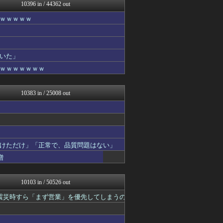
【海外の反応】 パンドラの...
10396 in / 44362 out
カンダタ速報
ｗｗｗｗｗ
ああ言えばForYou
漫画まとめ速報
衝撃体験！アンビリバボー｜...
鬼女まとめ速報 -修羅場・...
いた」
鬼女まとめ速報 -修羅場・...
ラビット速報
ｗｗｗｗｗｗｗ
奥様は鬼女-DQN返しまと...
素敵な鬼女様
10383 in / 25008 out
けただけ」「正常で、品質問題はない」
増
10103 in / 50526 out
震災時すら「まず営業」を優先してしまうの