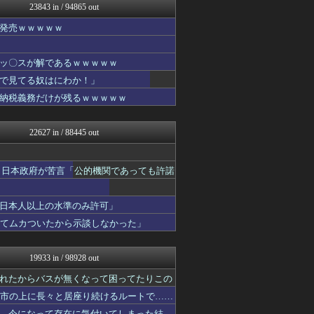
23843 in / 94865 out
なんじぇいスタジアム＠なん...
素敵な鬼女様
発売ｗｗｗｗｗ
おにひめちゃんの監視部屋-...
ファ板速報
国難にあってもの申す！！
ッ〇スが解であるｗｗｗｗｗ
日向坂46まとめ速報
で見てる奴はにわか！」
もえるあじあ(･∀･)
納税義務だけが残るｗｗｗｗｗ
【サッカー まとめ】サカラ...
気団まとめ-噫無情-｜嫁・...
かぞくちゃんねる
22627 in / 88445 out
スロ板-RUSH
スマブラ屋さん | スマブ...
おにひめちゃんの監視部屋-...
 日本政府が苦言「公的機関であっても許諾
異世界転生まとめ速報
海外のお前ら 海外の反応
ふぇー速
日本人以上の水準のみ許可」
まとめたニュース
ててムカついたから示談しなかった」
もきゅ速(*´ω`*)人(...
まぐろとにぼし
ゲーム魔人
19933 in / 98928 out
ふぇー速
なんじぇいスタジアム＠なん...
れたからバスが無くなって困ってたりこの
軍事・ミリタリー速報☆彡
都市の上に長々と居座り続けるルートで……
坂道情報通～乃木坂46まと...
、今になって存在に気付いてしまった結