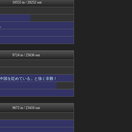
痛いニュース(ﾉ∀`)
10555 in / 20252 out
watch＠２ちゃんねる
ふぇー速
修羅の華-家庭・生活まとめ
ファイターズ王国＠日ハムま...
。
大河ドラマ2ch
GUNDAM.LOG｜ガン...
mutyunのゲーム+αブ...
PCパーツまとめ
凹凸ちゃんねる 発達障害・...
9724 in / 25636 out
中国を貶めている」と強く非難！
9672 in / 23410 out