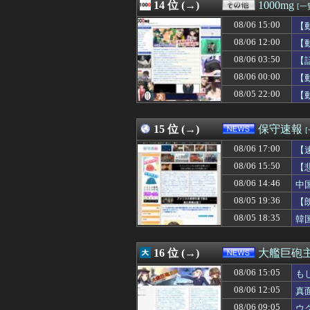
08/06 16:04
14 位 (→)
日本人女性イン
1000mg
[一
08/06 16:03
【画像】ディズニ
08/06 15:00
【
08/06 16:03
三浪して春から
08/06 16:03
08/06 12:00
仕事をするほど家
【
08/06 16:03
【試合結果】日本ハ
08/06 03:50
【
08/06 16:03
【豊臣兄弟！】
08/06 00:00
【
08/06 16:02
※月光蝶が木星
08/06 16:02
格ゲーとレース
08/05 22:00
【
08/06 16:01
充電ケーブルっ
08/06 16:01
【速報】熊本イ
15 位 (→)
保守速報
08/06 17:00
【
08/06 15:50
【
08/06 14:46
中
08/05 19:36
【
08/05 18:35
韓
16 位 (→)
大艦巨砲
08/06 15:05
も
08/06 12:05
真
08/06 09:05
ウ