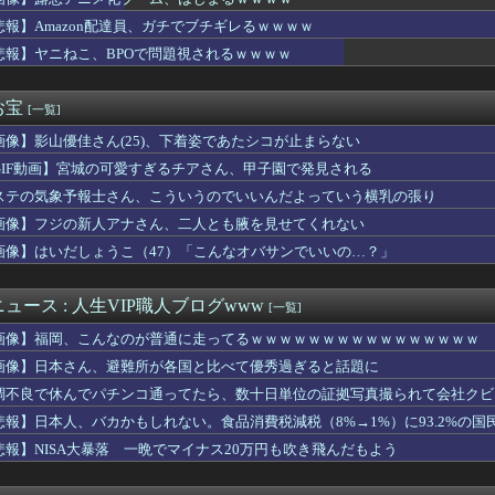
さん、マレーシアに移住ｗｗｗｗｗｗｗｗｗｗｗｗｗｗｗｗｗｗｗｗ...
ヤバい作品ばかりアニメ化してて心配になる…」
悲報】Amazon配達員、ガチでブチギレるｗｗｗｗ
サヨク界隈「首相官邸の高市熊本訪問動画にBGMが付いてる！災害...
悲報】ヤニねこ、BPOで問題視されるｗｗｗｗ
クラの女の子、お肉を噛み切れない顎になってしまう・・・
気を知ってもプライドが邪魔で動けない。自力で解決できるか？ww...
ホロドリ石配布渋くね？
お宝
[一覧]
で有名な川上産業、社名を「プチプチ株式会社」に変更wwwww
画像】影山優佳さん(25)、下着姿であたシコが止まらない
アナさん、お◯ぱいをバイバイン揺らしてしまうｗｗｗwｗｗｗｗｗ...
ん、可愛すぎる100メートルJKのお尻をモロ映し
GIF動画】宮城の可愛すぎるチアさん、甲子園で発見される
プ大統領とホワイトハウス、ナルトに自分の顔を合成して投稿 日本...
ステの気象予報士さん、こういうのでいいんだよっていう横乳の張り
の新車、5ドアがガチで完全体すぎるwwwwwww
デルのりりぴ（12）、最新の姿に「痩せすぎ」「大丈夫？」など心...
画像】フジの新人アナさん、二人とも腋を見せてくれない
風13号が絶妙なコースを辿っている！と話題に、中国の重要都市の...
画像】はいだしょうこ（47）「こんなオバサンでいいの…？」
晴希が登録/山縣秀を抹消 6日公示
い家族が生えてくる可能性は全然あるからな
、大韓サッカー協会を家宅捜索 代表監督選考巡り ・・・
ュース : 人生VIP職人ブログwww
[一覧]
メの巣を蛇が襲って雛を飲み込もうとした。すると向かいの家の長女...
画像】福岡、こんなのが普通に走ってるｗｗｗｗｗｗｗｗｗｗｗｗｗｗｗｗ
生の『チン媚びダンス』が気持ち悪い🤮
ってるエロゲ、一番可愛い子が攻略できない致命的なバグがあるっぽい
画像】日本さん、避難所が各国と比べて優秀過ぎると話題に
国株式の暴落で失ったとんでもない規模の国民年金の金額がこちら…...
調不良で休んでパチンコ通ってたら、数十日単位の証拠写真撮られて会社クビ
うRPG大量生産してる謎のメーカー
悲報】日本人、バカかもしれない。食品消費税減税（8%→1%）に93.2%の
ニメ化ブーム、はじまるｗｗｗｗ
新版・あのちゃん、エッッッッッッッッッッ！
悲報】NISA大暴落 一晩でマイナス20万円も吹き飛んだもよう
定みたいな野球部女子マネージャーが発見されるwwwwww
タク歴3ヶ月僕、金と肉体の限界を迎える