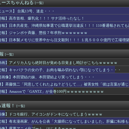
itch2版、40fpsと判明
ュースちゃんねる
[一覧]
、ビドが1軍登録、マルセリーノは登録抹消されず
住日本人女性、ライブ配信で自殺…8万人が閲覧
ニュース】 台風13号、迷走・・・
帰って…」セコママ「いるんでしょ？」→玄関をガチャガチャされ、...
朗報】高市首相、爆乳化！！！ サナ活待ったなし！
8月6日付でフリーに
速報】日本共産党、沖縄県知事選で公職選挙法違反！！！ 110番通報されて
者「山田≒自分はレイブンクロー、みいちゃんはハッフルパフ(特殊...
結さん、我々を挑発する
悲報】ジャンポケ斉藤、懲役７年求刑ｗｗｗｗｗｗｗ
0万で結婚、とんでもない事が判明するｗｗｗｗ年収300万で結婚...
速報】日本製メモリに世界中から注文殺到！！！ １兆５０００億円で工場増
ら伸び代えげつなさそうだけど時間はかかりそう
イレセックスしたらｗｗｗｗｗｗｗｗｗｗｗwwww
O.ビドが一軍昇格 登録抹消は無し
速報
[一覧]
0機種に外部から完全制御できる機能が仕込まれていたことが判明・...
動画】アメリカ人なら絶対目が覚める目覚まし時計がこちらｗｗｗｗｗ
leストア｢まとめ買いキャンペーン1週目｣や｢集英社のマンガ...
1)、我々弱い男性をガチ恋させにくるwwwwwww 【Pic...
悲報】キャバクラの女の子、お肉を噛み切れない顎になってしまう・・・
巨乳しか居ないダンス部が見つかる！
超画像】本田望結の妹、本田望結より実ってしまう・・・
澄「今の野球は長打、速いボールばっか」
た彼氏が同棲した瞬間に本性を現した。束縛→DVの毎日。やっとの...
謎】斉藤慎二「同意してくれたよね？どうして…」被害女性「彼は言葉が通じ
ワイ、民間に転職して給料倍になるｗｗｗｗｗ
朗報】Amazonで「GANTZ」が全巻100円ｗｗｗｗｗｗｗｗｗｗ
思ったこと
イキングで、トメが孫の年齢を勝手にサバ読みしようとしてドン引き...
なんかエロくなるww
る速報！
[一覧]
BPOで問題視されるwwwwwwwwww
画像】ドコモ銀行、アイコンがドンキになってしまうｗｗｗｗ
モール爆発事故、『とんでもない事実』が判明してしまう・・・・・・
別れた彼女から「結婚して」と言われ受け入れた。だがこの女、ヤバ...
悲報】有名漫画家、がんを公表「大腸癌になってしまいました。肝臓に転移も
で審議されるｗｗｗｗｗｗｗｗｗｗｗｗｗ
画像】露悪アニメ化ブーム、はじまるｗｗｗｗ