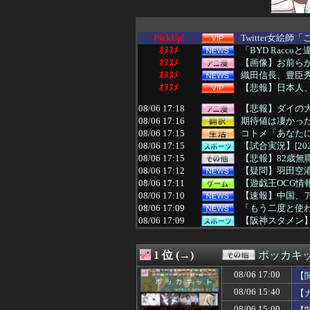
PickUp!
Twitter女絵
ｵﾇﾇﾒ
「BYD Racc
ｵﾇﾇﾒ
【画像】お前ら
ｵﾇﾇﾒ
織田信長、豊臣秀
ｵﾇﾇﾒ
【悲報】日本人、
08/06 17:18
【悲報】ダイの
08/06 17:16
期待値は凄かっ
08/06 17:15
コトメ「あなたに
08/06 17:15
【試合実況】[202
08/06 17:15
【悲報】82歳無
08/06 17:12
【疑問】羽田空港
08/06 17:11
【遊戯王OCG情報】
08/06 17:10
【速報】中国、
08/06 17:09
「もう二度と使わ
08/06 17:09
【阪神スタメン】2(
08/06 17:09
【動画】ミニスカ
08/06 17:08
日経平均2013「
1 位 (→)
ポッカキ
08/06 17:08
Z世代さん、ジモ
08/06 17:06
高市首相「日銀
08/06 17:00
【
08/06 17:05
【悲報】元ジャン
08/06 15:40
【
08/06 17:05
【動画】ママさ
08/06 17:05
【画像】村重杏
08/06 15:00