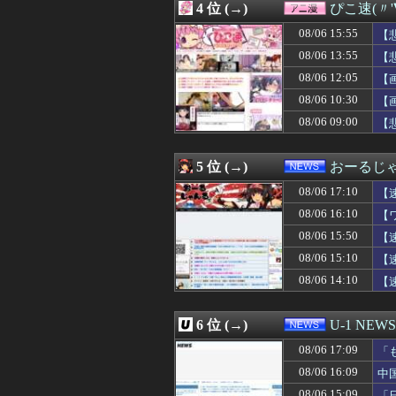
4 位 (→)
ぴこ速(〃'
08/06 16:58
【悲報】横浜De
08/06 16:57
ドラッグストア勤
08/06 15:55
【
08/06 16:57
食いつくし系の
08/06 13:55
【
08/06 16:56
RUELLE、女
08/06 12:05
08/06 16:55
韓国の飲食店で「
【
08/06 16:53
【日向坂46】
08/06 10:30
【
08/06 16:52
【外国人公務員】
08/06 09:00
【
08/06 16:52
【速報】かっこいい
08/06 16:50
【悲劇】20年間
08/06 16:50
『あ～〇〇ねぇ～
5 位 (→)
おーるじ
08/06 16:48
Lパチスロ 革命
08/06 16:47
【速報】堂本光一
08/06 17:10
【
08/06 16:47
お姫様だっこを夢
08/06 16:10
【
08/06 16:46
【画像】オタク「
が
08/06 15:50
08/06 16:46
海外「嘘だろ」
【
08/06 16:45
底辺高校出身だ
08/06 15:10
【
08/06 16:45
母がUFOを見た
08/06 14:10
【
08/06 16:45
【画像】超清楚系
08/06 16:45
岩合さんの猫の
08/06 16:45
【画像】ポリコ
6 位 (→)
U-1 NEWS
08/06 16:43
30歳以上でアル
08/06 16:42
「みんなで大家さ
08/06 17:09
「
08/06 16:42
熊本･八代港で自
看
08/06 16:09
中
08/06 16:40
井上和ちゃん、
08/06 15:09
「