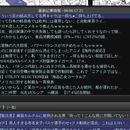
最新記事情報 - 08/06 17:21
師「こういう足の組み方してる男キャラは一回ち●こ持ち上げてる...
oと違って日本の軽規格では欧州には通用しない」と自動車系ライ...
がガチ恋したアニメキャラ教えろｗｗｗｗｗ
吉、徳川家康の中で大失敗しても謝ったら許してくれそうなのって徳...
バカかもしれない。食品消費税減税（8%→1%）に93.2%の国...
大冒険の六大団長、パワーバランスがガチめちゃくちゃｗｗｗ
たのに放送後すぐ話題から消えてしまったアニメ【海外の反応】
は無理でしょ？」私「できますけど？」→何も知らない前提で話しか...
6/8/6]DeNAベイスターズ対阪神タイガース 17:4...
職さん、パチンコ代欲しさに白タク行為→高校生を乗せるも値切られ...
近くで全日空機が衝突防止装置で作動回避。これで「ニアミスではな...
UTILITY SELECTION収録『海晶乙女コーラルア...
アメリカに対する制裁を一斉発表
ないからな」と某カーシェアの広告を信じた人が絶叫、船が遅れたか...
二)中野 6(左)ガルシア vs横浜 【17:45試合開始...
JK1、キレッキレに踊り散らかすｗｗｗwｗｗｗｗｗｗｗｗ❤
1万円です」日経平均2026「6万円です」←これは年収爆上が...
ット
ティーでリース車を掴まされ80万円もだまし取られる…
[一覧]
は国債を買い入れろ」←また円安が進行するやん
閲覧注意】麻薬カルテルに処刑される男「待って！こんな死に方聞いてない！
ポケ斉藤の被害女性「事件で知名度を上げてバウムクーヘン売ったり...
ガチ】美人すぎる有名女子バスケ選手のセ○クス動画が流出。これはエロい…
ん「新しい洗濯機買って1発目に回したらコレw」⇒ｗｗｗ
奈さん、ロシアンハーフのお○ぱいがコチラｗｗｗｗｗｗｗ