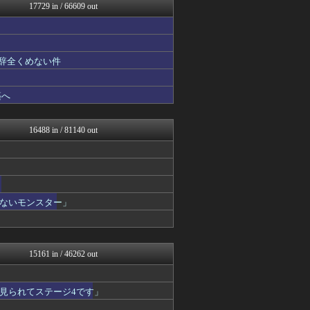
Y速報
17729 in / 66609 out
ベイスターズNEWS
モッコスヌ〜ン
修羅場ハザード -復讐・D...
ハロン棒ch
も辞全くめない件
漫画まとめ速報
アナ速‐女子アナ画像速報
デジタルニューススレッド
築へ
まとめロッテ！
バズッター速報
ベイスターズ速報＠なんJ
16488 in / 81140 out
ラビット速報
理想ちゃんねる
アルファルファモザイク＠ネ...
アナ速‐女子アナ画像速報
なんじぇいスタジアム＠なん...
おにひめちゃんの監視部屋-...
ないモンスター」
NEWSぽけまとめーる
おにひめちゃんの監視部屋-...
鬼女の宅配便 - 修羅場・...
まとめCUP
15161 in / 46262 out
アニゲー速報
NEWSまとめもりー｜2c...
浮気ちゃんねる
見られてステージ4です」
ゴールデンタイムズ