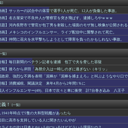
フルエンサー、ライブ配信中に自殺
覧]
ーのおいなり巻（600円）、卑猥すぎて賛否両論ｗｗｗｗｗｗｗｗ...
動画】サッカーの試合中の落雷で選手1人が死亡、12人が負傷した事故。
医学生だけど大学生活に馴染めるか不安で咽び泣く
計が赤字になるので夫に専業主夫になってほしいと頼んだ。しかし「...
動画】名古屋栄で不良外人が警察官を突き飛ばす。逮捕しろやｗｗｗ
ム2軍vsハヤテ 5-4｜ファーム交流戦7回戦｜個人成績｜8...
話題】河内長野市で警官が包丁男を射殺した場面のモザ無し映像が公開される
敵を鼓舞してしまったではないか・・・？
動画】メキシコのインフルエンサー、ライブ配信中に襲撃されて死亡。
まで届くって本当なのか？
ゲーがオワコンになった理由
動画】仲間に花火を水平撃ちしようとして障害を負ったかもしれない事故。
てさ
オンモール、爆発の原因は『これ』の可能性
[一覧]
速報】毎日新聞のベテラン記者を逮捕 包丁で夫を脅した容疑
悲報】後ろから岸田「為替介入は一時しのぎに過ぎない（キリッ」
国政府、強烈な不満を表明「泥棒が『泥棒を捕まえろ』と叫ぶようなやり口で
朗報】消費減税、閣議決定 来年4月から2年間1％に
国人インフルエンサー(49)、日本で次々と車に衝突 計7台巻き込み 八王子
主義！
[一覧]
し1941年時点で5隻の大和型戦艦があったら
面目に高市を支持している人に聞きたいんやが
クライナの次は日本とかいうやついるけどどういう理屈なの？