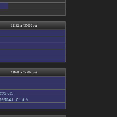
mashlife通信
海外の万国反応記＠海外の反...
正義の見方
VIPPER速報
気団まとめ-噫無情-｜嫁・...
ホロちゃんねる
11182 in / 35030 out
なんじぇいスタジアム＠なん...
なんJミュージアム
まとめ芸能＠美女画像まとめ...
おーるじゃんる
ぶる速-VIP
コノユビニュース｜みんなの...
U-1 NEWS.
ファイターズ王国＠日ハムま...
ウマ娘まとめ超速報！
【サッカー まとめ】サカラ...
11078 in / 55066 out
修羅場ライフ速報
まにゅそく 2chまとめニ...
アニチャット
海外トークログ
になった
げぇ速
国民が賛成してしまう
わんこーる速報！
不思議.net - 5ch...
女子アナお宝画像速報－5c...
V系まとめ速報