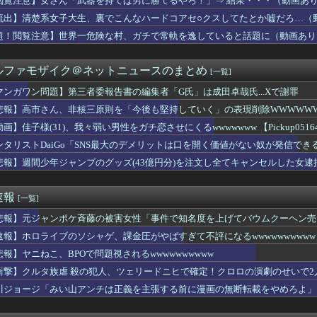
閲覧注意】女さん「武器を持てば男に勝てるやろ！」⇒ 結果・・・（動画あ
50万部を誇った「週刊少年ジャンプ」、ついに発行部数が100万...
流出】清楚系女子大生、裏でこんなハードコアセ○クスしてたとか嘘だろ…（
演ツアー、キャンセルが出たので２次募集開始！サンタアニタパーク...
最強のアイドル、玲音ちゃんです！」舞「あ゛？」
超！閲覧注意】世界一危険な村、ガチで常軌を逸していると話題に（動画あり
銀行、アイコンがドンキになってしまうｗｗｗｗ
彼と付き合う事になった。だがその数カ月後……たまたま見た身分証...
ルファモザイク＠ネットニュースのまとめ
[一覧]
学の同級生だった男性にストーカーして逮捕 全く親しくないのに2...
行部数100万部を割る もう電車でジャンプ読むやつ見ないもんな
マンガワン問題】第三者委報告書の編集者「G氏」は成田卓哉氏...Xで謝罪
ら提督に着任するなら皆吹雪初期艦なんだろうか
悲報】高市さん、非核三原則を「今後も堅持していく」の表現削除WWWWW
那飲みに行く
家宅捜索する！自宅に現金があると逮捕されるぞ！」→4億千万円騙...
画】佳子様(31)、我々弱い男性をガチ恋させにくるwwwwwww 【Pickup05164
】第三者委報告書の編集者「G氏」は成田卓哉氏...Xで謝罪
ンタリストDaiGo「SNS最大のデメリットは口を開く価値がない奴が発信で
を基地航空にいれたら半径伸びたりします？
悲報】週間少年ジャンプのグッズ(43億円分)を注文し全てキャンセルした女
読劇」ヴィジュアル撮影！！【GIF動画あり】
カ人なら絶対目が覚める目覚まし時計がこちらｗｗｗｗｗ
POで問題視されるwwwwwwwwwwwwwwwwwwww...
速報
[一覧]
】5回目の金沢一人旅僕流石に寂しくなってくる
性の自信喪失の原因に-6割超が「人生の敗者」自認
悲報】元ジャンポケ斉藤の被害女性「事件で知名度を上げてバウムクーヘン売っ
さすぎワロタｗｗ
じた」
速報】ホロライブのソシャゲ、課金圧がやばすぎて不評になるwwwwwwwwww
経済やばい説。日本円の安定化に取り組んだのもこれが原因か？」
聞のベテラン記者を逮捕 包丁で夫を脅した容疑
悲報】ヤニねこ、BPOで問題視されるwwwwwwwwww
Dカップをもっと知って』←これ
衝撃】クルタ族虐 殺の犯人、ツェリードニヒで確定！クロロの演劇のせいで2人
市首相「外国人に対してフレンドリーでないイメージを避けたい」 ...
川ジョージ「みい山アンチは正義を主張する前に漫画の無断転載をやめろよ」←
カルテルに処刑される男「待って！こんな死に方聞いてない！」⇒ ...
買っていい？
ムで一番の神ゲーは