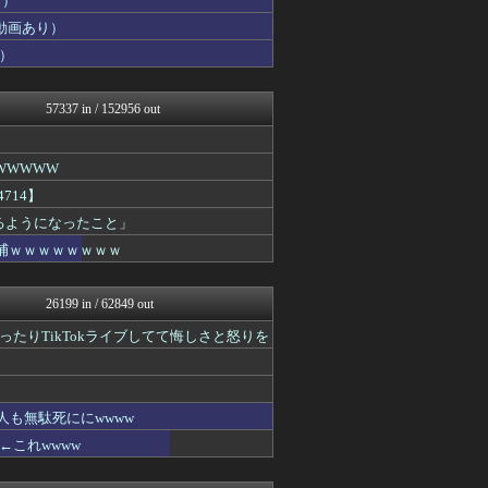
り）
最強ジャンプ放送局
動画あり）
ウマ娘うまぴょい速報
）
えすえすログ
わんこーる速報！
おにひめちゃんの監視部屋-...
57337 in / 152956 out
痛いニュース(ﾉ∀`)
ほんわかMkⅡ
あ艦これ ～艦隊これくしょ...
WWWWW
おにひめちゃんの監視部屋-...
投資ちゃんねる
714】
アルファルファモザイク＠ネ...
きるようになったこと」
艦これ速報 艦隊これくしょ...
逮捕ｗｗｗｗｗｗｗｗ
アナきゃぷ速報
VIPPER速報
ラビット速報
26199 in / 62849 out
コンテンツ・声優 | ラブ...
みそパンNEWS
たりTikTokライブしてて悔しさと怒りを
ふぇー速
ガラパゴスジャパン - 海...
保守速報
乃木通 乃木坂46櫻坂46...
も無駄死ににwwww
Red4 海外の反応まとめ
これwwww
ポッカキット
ファ板速報
カンダタ速報