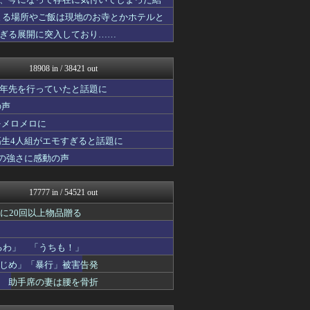
アニゲー速報
スコールちゃんねる｜２ちゃ...
まる場所やご飯は現地のお寺とかホテルと
にゅーすアルー！
ぎる展開に突入しており……
鬼女はみた -修羅場・恋愛...
おにひめちゃんの監視部屋-...
おうち速報
18908 in / 38421 out
政経ワロスまとめニュース♪
おにひめちゃんの監視部屋-...
十年先を行っていたと話題に
修羅場ライフ速報
の声
不思議.net - 5ch...
をメロメロに
子育てちゃんねる
わんこーる速報！
高生4人組がエモすぎると話題に
哲学ニュースnwk
の強さに感動の声
筋肉速報
バスケまとめ・COM
修羅の華-家庭・生活まとめ
17777 in / 54521 out
いたしん！
なんじぇいスタジアム＠なん...
に20回以上物品贈る
おうまがタイムズ
気団談
るわ」 「うちも！」
ウマ娘まとめ速報うまろぐ
PlaySphere | ...
じめ」「暴行」被害告発
アルファルファモザイク＠ネ...
明 助手席の妻は腰を骨折
パチンコ・パチスロ.com
気団まとめ-噫無情-｜嫁・...