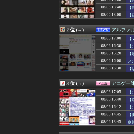
【
08/06 17:05
【悲報】かつて6
08/06 13:40
【
08/06 17:05
【ウマ娘】LA公
08/06 13:00
08/06 17:05
まなみ「伝説で
【
08/06 17:05
【画像】ドコモ
08/06 17:04
オフ会で出会った
2 位 (→)
アルファ
08/06 17:03
24歳無職女、中
08/06 17:00
少年ジャンプ、発
08/06 17:00
【
08/06 17:00
【艦これ】今か
08/06 16:30
【
08/06 17:00
私の誕生日に旦
08/06 17:00
偽警察官「お前を
08/06 16:20
【動
08/06 17:00
【マンガワン問題
08/06 16:00
メ
08/06 17:00
【艦これ】彩雲
08/06 15:30
【
08/06 17:00
堤礼実アナ 「朗
08/06 17:00
【動画】アメリ
08/06 17:00
【悲報】ヤニねこ、B
3 位 (→)
アニゲー
08/06 17:00
【ラブライブ！
08/06 17:00
株式投資、若年男
08/06 17:05
【
08/06 17:00
英語聞き取れな
感
08/06 16:40
【
08/06 17:00
海外「アメリカ
08/06 17:00
08/06 16:12
【速報】毎日新
【
08/06 17:00
田村真佑『私の
08/06 14:45
【
08/06 17:00
【海外の反応】高
08/06 13:45
森
08/06 17:00
【閲覧注意】麻薬
08/06 17:00
このスニーカー
08/06 17:00
DSで遊んだゲー