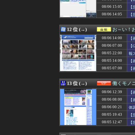
08/06 16:11
【悲報】菊地亜美
08/06 15:05
08/06 16:11
韓国人「日本で
【
08/06 16:11
【知ってた速報】
08/06 14:05
【
08/06 16:10
【悲報】キャバ
08/06 16:10
【小心夫】嫁の浮
08/06 16:10
【ホロライブ】
12 位 (→)
お～い！
08/06 16:10
【朗報】プチプチ
08/06 14:00
【
08/06 16:10
【動画】爆乳地方
08/06 16:10
【画像】NHKさ
08/06 07:00
【
08/06 16:10
【ワロタ】トラン
08/05 22:00
報
08/06 16:09
【画像】ジムニー
08/05 14:00
08/06 16:09
小学生姫ギャルモ
【
08/06 16:09
中国に上陸する台
08/05 07:00
【
08/06 16:08
【日本ハム】細野
08/06 16:08
【ウマ娘】新し
08/06 16:08
【速報】韓国警察
13 位 (→)
働くモノニ
08/06 16:06
向かいの家のツバ
08/06 12:39
【
08/06 16:06
【動画】女子中学
08/06 16:05
【エロゲ】今や
08/06 08:00
【
08/06 16:05
韓国人「韓国が韓
08/06 00:21
体
08/06 16:05
『ケムコ』とかい
08/05 19:43
【
08/06 16:05
【画像】露悪ア
08/06 16:05
【画像】令和最
08/05 12:47
【
08/06 16:05
【画像】∧∨の設
08/06 16:05
地下アイドルヲ