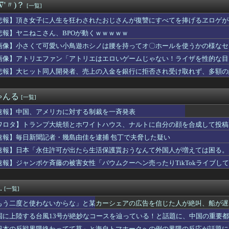
∇'〃)？
[一覧]
NAベイスターズの選手写真、geminiｗｗｗｗｗｗｗｗ
務中。カード払いの商品を現金で返金してほしいと言い張る女性客。...
悲報】頂き女子に人生を狂わされたおじさんが復讐にすべてを捧げるヱロゲが
彼女に冷めたので別れようと思うんだけど、これどう思う？
悲報】ヤニねこさん、BPOが動くｗｗｗｗｗ
性誌メディア『arweb』にて新作アクティブウェア6型が掲載
こぼれたビールを再提供？」…衝撃映像が拡散、衛生管理に批判殺到...
画像】小さくて可愛い小鳥遊ホシノは腰を持ってオ〇ホールを使うかの様なセ
公式からの注意喚起、ヤフートップに掲載される
画像】アトリエファン「アトリエはエロいゲームじゃない！ライザを性的な目
三重県、ぱよくマスコミの総攻撃に屈せず！「県民対象アンケート『...
悲報】大ヒット同人開発者、売上の入金を銀行に拒否され受け取れず、多額の
アスリート調査 1位 中村敬斗（サッカー） 2位 高橋藍（バ...
騙し続けた妻…長男は本当の息子じゃなかった。その真実があまりに...
』みたいな言い回しが嫌い。彼女が言った瞬間、イラッときて...
ゃんる
[一覧]
機ヴァルヴレイヴ2の公式スマホゲームアプリが配信開始！アプリ独...
さん、左目のコンタクトが曇ってしまったため急遽ステージ上で洗う...
速報】中国、アメリカに対する制裁を一斉発表
見る肥満な私、プールである子供達に「肥満！」「肥満だ！」と騒が...
ワロタ】トランプ大統領とホワイトハウス、ナルトに自分の顔を合成して投稿
実際にプレイしたらわかるけどライザは友達って感じで性的な目では...
必要」
4千万円を恐喝した日本人の手口に海外びっくり仰天！（海外の反応）
速報】毎日新聞記者・幾島由佳を逮捕 包丁で夫脅した疑い
けど勉強しまくって上位大学に進学した結果w
速報】日本「永住許可が出たら生活保護貰おうなんて外国人が増えては困る。
って言ってきたんだが…
速報】ジャンポケ斉藤の被害女性「バウムクーヘン売ったりTikTokライブし
シンガーソングライター、グラビアが可愛すぎるwwww“虫博士”...
ポストカードが結構あるの
レ卒業のカプコン、スト6に可愛すぎるフィリピン人キャラ実装！
.
[一覧]
バイトしてるおっさんの正体ｗｗ
ん」約2881億円の債務超過
もう二度と使わないからな」と某カーシェアの広告を信じた人が絶叫、船が遅
衛隊の「病院船」が医療提供開始、診察と薬剤処方…被災者向け大浴...
板が…
国に上陸する台風13号が絶妙なコースを辿っている！と話題に、中国の重要
湾岸スタジオで警備員に止められるｗ【乃木坂46】
日本の反戦界隈終わってて草」と海自トマホークへの例の界隈の反応が話題に