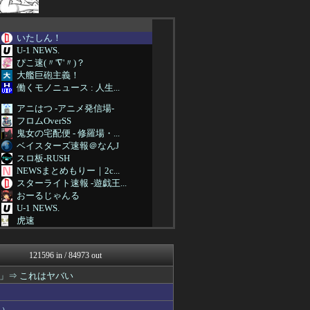
いたしん！
U-1 NEWS.
ぴこ速(〃'∇'〃)？
大艦巨砲主義！
働くモノニュース : 人生...
アニはつ -アニメ発信場-
フロムOverSS
鬼女の宅配便 - 修羅場・...
ベイスターズ速報＠なんJ
スロ板-RUSH
NEWSまとめもりー｜2c...
スターライト速報 -遊戯王...
おーるじゃんる
U-1 NEWS.
虎速
なんJミュージアム
なんじぇいスタジアム＠なん...
121596 in / 84973 out
サイ速
FX2ちゃんねる｜投資系ま...
」⇒ これはヤバい
アニゲー速報
不思議.net - 5ch...
女子アナお宝画像速報－5c...