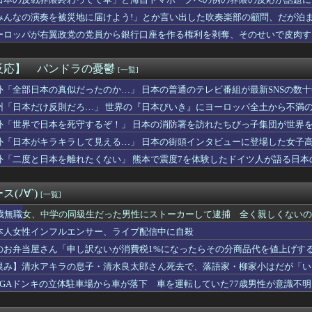
ブのソシャゲ、課金圧がやばすぎて不評になるwwwwwwwwww
……
位『ヤオコー』【一番お寿司が美味しいと思うスーパー】1位がこち...
みんなの演奏を被災地に届けよう!」とか言い出した吹奏楽部の顧問、だが泊
広東省の工場にて経営者が従業員に半年以上給料未払いした挙句高飛...
……
ーロッパが右翼政党の党員から銀行口座を作る権利を剥奪、そのせいで皮肉す
」彼女「やめてよ…」→居酒屋での悪ノリが原因で、なぜか俺まで責...
暦のリアル婆なのに電車で痴漢に遭った。人に言ったら「自意識過剰...
で悩んでる。その人はマニュアルを暗記して機械のように繰り返すロ...
反応】 パンドラの憂鬱
[一覧]
ん「高市内閣のやり方は強引だ！」支持率下落の理由を指摘 → ﾈ...
、どうやってやっていたんだろうと思うこと
外「全部日本の真似だったのか…」 日本の普通のテレビ番組が最新SNSの数
る私立大学を第一志望にした。それを担任に伝えたら「お前の言う学...
州「日本だけ反則だろ…」 世界の『日本びいき』にヨーロッパ全土から不満
のギャルJK「茶髪です。超ミニです。ルーズです。下着はテカテカ...
外「世界で日本を死守するぞ！」 日本の消防署を訪れたちびっ子集団が世界
員の男性が若い20代の可愛い女の子以外には挨拶をしない
家、がんを公表「大腸癌になってしまいました。肝臓に転移も見られ...
外「日本がキラキラして見える…」 日本の街頭インタビューに登場した女子
本最大級のAIデータセンター建設へ 総事業費2兆円、UAEが巨...
外「二度と日本を離れたくない」 熊本で震度7を体験したドイツ人が語る日本
ギャルモデルのりりぴ（12）、最新の姿に「痩せすぎ」「大丈夫？...
ロ・ボールの旧宅の内部が公開され、独特な内装が話題に
傷したので絆創膏を貼った。それを「キスマークを隠してる」と思い...
(ﾉ∀`)
[一覧]
産んだ子供が高校卒業した」ﾊﾟｼｬｯ←600万いいね
中日ファン集合【鵜飼登録】
4歳無職女、中学の同級生だった男性にストーカーして逮捕 全く親しくないの
「人生かけて7億円貯めたのにガンで死ぬかも。もっと素直に遊べば...
本人女性インフルエンサー、ライブ配信中に自殺
・・今日もイライラしたわ
のお弁当屋さん「申し訳ないが消費税1%になったらその分商品代を値上げす
ち、新人が来た時にやることは先ずパンレスだ。
クマシンで山道を駆け上がるヒルクライムレース『Classic...
恨み】清水アキラの息子・清水良太郎さん死去で、落語家・柳家小はだが「い
、非核三原則を「今後も堅持していく」の表現削除WWWWWWWW...
EGAドンキの立体駐車場から車が落下 車を運転していた77歳男性が意識不
んなノーマルタイプでも下皿はガッチガチがデフォ」←マジで無駄な...
の旦那の車から怪しいダンボール発見！見たらアレが…