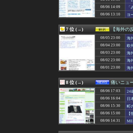
08/06 16:40
【速報】ホロライ
果
08/06 16:40
2位『イオン』3
08/06 14:09
「
08/06 16:40
経済崩壊の中国・
か
08/06 13:10
ヨ
08/06 16:39
友人「冗談じゃん
08/06 16:39
四捨五入したら還
08/06 16:39
アルバイトの教育
7 位 (→)
【海外の
08/06 16:38
【悲報】石破茂さ
08/06 16:38
08/05 23:00
昔の子育てって
海
08/06 16:36
学びたい分野のあ
08/04 23:00
欧
08/06 16:35
【唖然】平成前期
08/03 23:00
海
08/06 16:35
アラフィフ正社
08/06 16:35
【悲報】有名漫画
08/02 23:00
海
08/06 16:34
【朗報】秋田に日
08/01 23:00
海
08/06 16:34
【画像】小学生姫
08/06 16:33
【NBA】ラメ
08/06 16:33
料理中に胸元を火
8 位 (→)
痛いニュース
08/06 16:33
美人母「17歳で
08/06 17:03
08/06 16:32
【尾田君抹消】
2
08/06 16:31
【悲報】桐谷さん
08/06 16:04
日
08/06 16:31
【嗚咽】元嗚咽
08/06 15:30
町
08/06 16:31
【ウマ娘】ルラ
08/06 16:30
60年代のクラシッ
08/06 15:00
【
08/06 16:30
【悲報】高市さん
08/06 14:31
M
08/06 16:30
4号機ジジイ「ど
08/06 16:30
【困惑】出張中