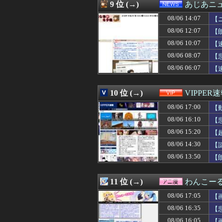
08/06 16:30
モンハンワイルズSw
9 位 (→)
あじあニ
08/06 16:30
【公示】DeNA
08/06 14:07
08/06 16:30
【悲報】韓国在
【
08/06 16:29
私「お願いだから
08/06 12:07
【
08/06 16:29
高杉吏麒騎手がが
08/06 10:07
【
08/06 16:29
【悲報】みい山作
08/06 16:27
【画像】本田望
08/06 08:07
【
08/06 16:27
【衝撃】年収30
08/06 06:07
【
08/06 16:26
上田は覚醒した
08/06 16:25
【悲報】憧れのト
08/06 16:24
【公示】DeNA
10 位 (→)
VIPPER
08/06 16:23
中国製ルーター2
08/06 17:00
【
08/06 16:21
【セール】Kind
08/06 16:20
【動画】佳子様(3
08/06 16:10
【
08/06 16:20
【朗報】なぜか
08/06 15:20
【
08/06 16:20
【悲報】桑田真
08/06 16:18
08/06 14:30
【豹変】優しかっ
【
08/06 16:18
【衝撃】公務員
08/06 13:50
【
08/06 16:16
ガル民になって
08/06 16:15
未就学児無料のバ
08/06 16:15
【画像】空調服、
11 位 (→)
わんこー
08/06 16:12
【悲報】ヤニねこ、
08/06 17:05
【
08/06 16:12
【衝撃】イオン
08/06 16:12
行為を拒否されて
08/06 16:35
【
08/06 16:12
ヤニねこ、BPO
08/06 16:05
【