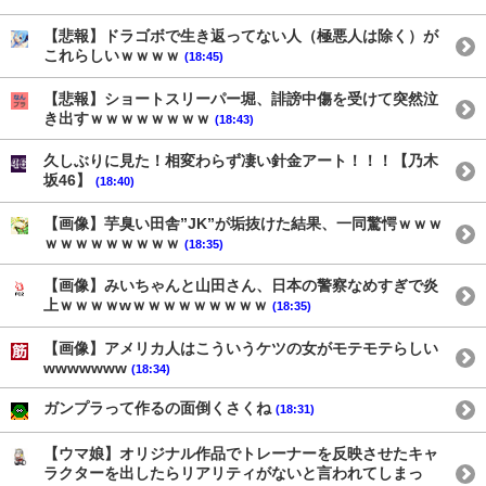
【悲報】ドラゴボで生き返ってない人（極悪人は除く）が
これらしいｗｗｗｗ
(18:45)
【悲報】ショートスリーパー堀、誹謗中傷を受けて突然泣
き出すｗｗｗｗｗｗｗｗ
(18:43)
久しぶりに見た！相変わらず凄い針金アート！！！【乃木
坂46】
(18:40)
【画像】芋臭い田舎”JK”が垢抜けた結果、一同驚愕ｗｗｗ
ｗｗｗｗｗｗｗｗｗ
(18:35)
【画像】みいちゃんと山田さん、日本の警察なめすぎで炎
上ｗｗｗｗwｗｗｗｗｗｗｗｗｗ
(18:35)
【画像】アメリカ人はこういうケツの女がモテモテらしい
wwwwwww
(18:34)
ガンプラって作るの面倒くさくね
(18:31)
【ウマ娘】オリジナル作品でトレーナーを反映させたキャ
ラクターを出したらリアリティがないと言われてしまっ