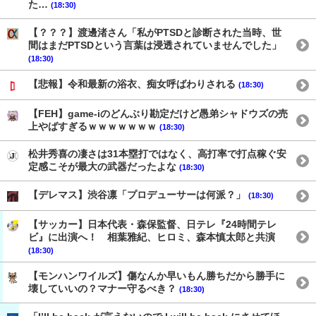
た…
(18:30)
【？？？】渡邊渚さん「私がPTSDと診断された当時、世
間はまだPTSDという言葉は浸透されていませんでした」
(18:30)
【悲報】令和最新の浴衣、痴女呼ばわりされる
(18:30)
【FEH】game-iのどんぶり勘定だけど愚弟シャドウズの売
上やばすぎるｗｗｗｗｗｗｗ
(18:30)
松井秀喜の凄さは31本塁打ではなく、高打率で打点稼ぐ安
定感こそが最大の武器だったよな
(18:30)
【デレマス】渋谷凛「プロデューサーは何派？」
(18:30)
【サッカー】日本代表・森保監督、日テレ『24時間テレ
ビ』に出演へ！ 相葉雅紀、ヒロミ、森本慎太郎と共演
(18:30)
【モンハンワイルズ】傷なんか早いもん勝ちだから勝手に
壊していいの？マナー守るべき？
(18:30)