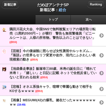
だめぽアンテナSP
Ranking
新着記事
新着記事：
総合
トップ
次へ
隅田川花火大会、中国SNSで無料観覧エリアの場所取り転
売（1席約3500円～）が横行 警告も無視警備員「ビニー
ルシートは、人様の所有物。警告以上のことはできない」
(ｵﾇﾇﾒ)
【芸能】今の価値観に照らせば女性蔑視やルッキズム…
『落語』の世界もセリフ変更や改作、現代にふさわしい表
現模索の動き
(ｵﾇﾇﾒ)
【池袋暴走事故】飯塚幸三88歳、米寿の誕生日に「晴れて
米寿！」「嬉しい」と日記に記載 ネットで全然反省してい
ないと言われる始末
(ｵﾇﾇﾒ)
【悲報】オネエ系強キャラ、喧嘩で華麗な動きで相手を
KOするｗｗｗｗ
(ｵﾇﾇﾒ)
【画像】MEGUMI(42)の爆乳、健在だったｗｗｗｗｗｗｗ
ｗｗ
(18:49)