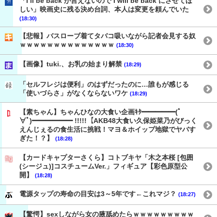
「I’ll be back が言えないので I will be back にさせてほ
しい」映画史に残る決め台詞、本人は変更を頼んでいた
(18:30)
【悲報】バスローブ着てタバコ吸いながら記者会見する奴
ｗｗｗｗｗｗｗｗｗｗｗｗｗｗ
(18:30)
【画像】tuki.、お乳の始まり解禁
(18:29)
「セルフレジは便利」のはずだったのに…誰もが感じる
「使いづらさ」がなくならないワケ
(18:29)
【素ちゃん】ちゃんひなの大食い企画ｷﾀ━━━━━(ﾟ
∀ﾟ)━━━━━━ !!!!!【AKB48大食い久保姫菜乃がびっく
えんじぇるの食生活に挑戦！マヨ＆ホイップ地獄でヤバす
ぎた！？】
(18:28)
【カードキャプターさくら】コトブキヤ「木之本桜 [包囲
(シージュ)]コスチュームVer.」フィギュア【彩色原型公
開】
(18:28)
電源タップの寿命の目安は3～5年です←これマジ？
(18:27)
【驚愕】sexしながら女の腋舐めたらｗｗｗｗｗｗｗｗｗ