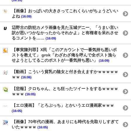
【画像】おっぱいの大きさってこれくらいがちょうどいい
よね
(16:09)
辺野古の防犯カメラ画像を見た玉城デニー、「うまい言い
訳が思いつかなかったからそれかよ」と有権者を呆れさせ
るコメントを……
(16:09)
【事実陳列罪】X民「このアカウントで一番気持ち悪いポ
ストを教えて」 grok「わざわざ俺を呼んで全ポスト漁ら
せようとしてるこのポストが一番気持ち悪い」
(16:09)
【動画】こういう貧乳の陰女と付き合えますかｗｗｗｗｗ
ｗｗ
(16:06)
【悲報】クロちゃん、とち狂ったツイートをするｗｗｗｗ
ｗｗｗ
(16:05)
【エロ漫画】「とろぷっち」とかいうエロ漫画家ｗｗｗ
(16:05)
【画像】70年代の漫画、あまりにも時代を先取りしすぎて
いたｗｗｗｗ
(16:05)