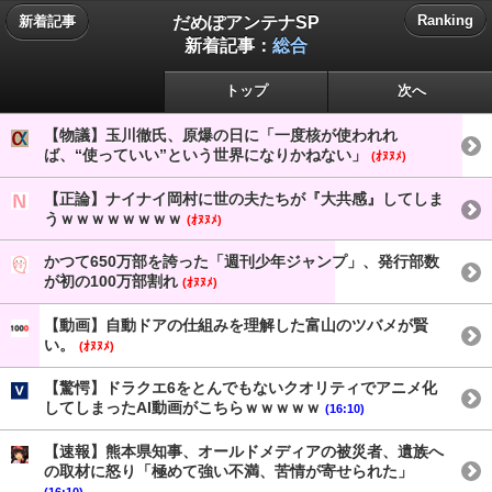
だめぽアンテナSP
Ranking
新着記事
新着記事：
総合
トップ
次へ
【物議】玉川徹氏、原爆の日に「一度核が使われれ
ば、“使っていい”という世界になりかねない」
(ｵﾇﾇﾒ)
【正論】ナイナイ岡村に世の夫たちが『大共感』してしま
うｗｗｗｗｗｗｗｗ
(ｵﾇﾇﾒ)
かつて650万部を誇った「週刊少年ジャンプ」、発行部数
が初の100万部割れ
(ｵﾇﾇﾒ)
【動画】自動ドアの仕組みを理解した富山のツバメが賢
い。
(ｵﾇﾇﾒ)
【驚愕】ドラクエ6をとんでもないクオリティでアニメ化
してしまったAI動画がこちらｗｗｗｗｗ
(16:10)
【速報】熊本県知事、オールドメディアの被災者、遺族へ
の取材に怒り「極めて強い不満、苦情が寄せられた」
(16:10)