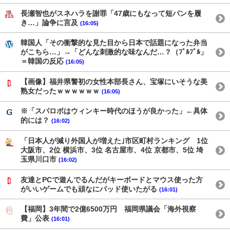
長瀬智也がスネハラを謝罪「47歳にもなって短パンを履
き…」論争に言及
(16:05)
韓国人「その衝撃的な見た目から日本で話題になった弁当
がこちら…」→「どんな刺激的な味なんだ…？（ﾌﾞﾙﾌﾞﾙ」
＝韓国の反応
(16:05)
【画像】福井県警初の女性本部長さん、宝塚にいそうな美
熟女だったｗｗｗｗｗｗ
(16:05)
※「スパロボはウィンキー時代のほうが良かった」←具体
的には？
(16:02)
「日本人が減り外国人が増えた｣市区町村ランキング 1位
大阪市、2位 横浜市、3位 名古屋市、4位 京都市、5位 埼
玉県川口市
(16:02)
友達とPCで遊んでるんだがキーボードとマウス使った方
がいいゲームでも頑なにパッド使いたがる
(16:01)
【福岡】3年間で2億6500万円 福岡県議会「海外視察
費」公表
(16:01)