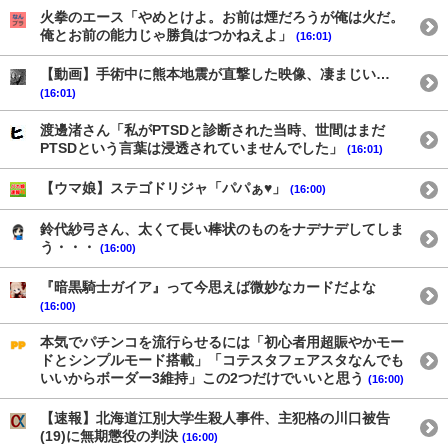
火拳のエース「やめとけよ。お前は煙だろうが俺は火だ。
俺とお前の能力じゃ勝負はつかねえよ」
(16:01)
【動画】手術中に熊本地震が直撃した映像、凄まじい…
(16:01)
渡邊渚さん「私がPTSDと診断された当時、世間はまだ
PTSDという言葉は浸透されていませんでした」
(16:01)
【ウマ娘】ステゴドリジャ「パパぁ♥」
(16:00)
鈴代紗弓さん、太くて長い棒状のものをナデナデしてしま
う・・・
(16:00)
『暗黒騎士ガイア』って今思えば微妙なカードだよな
(16:00)
本気でパチンコを流行らせるには「初心者用超賑やかモー
ドとシンプルモード搭載」「コテスタフェアスタなんでも
いいからボーダー3維持」この2つだけでいいと思う
(16:00)
【速報】北海道江別大学生殺人事件、主犯格の川口被告
(19)に無期懲役の判決
(16:00)