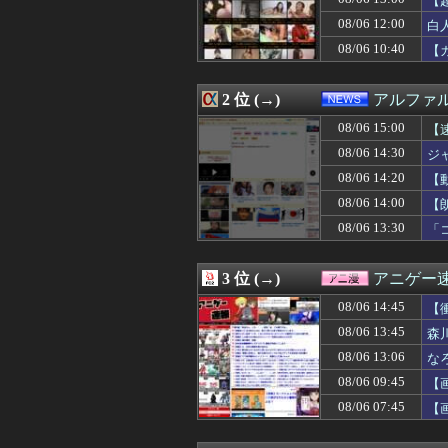
【
08/06 15:00
彼氏の部屋には 
08/06 12:00
白
08/06 15:00
連れ打ちしてるク
08/06 10:40
08/06 15:00
天海春香は触り放
【
08/06 15:00
登山中、トレッ
08/06 15:00
【速報】高市早
2 位 (→)
アルファ
08/06 15:00
農家「年収300
08/06 15:00
【動画】サッカー
08/06 15:00
【
08/06 15:00
【東方】怨霊に
08/06 14:30
ジ
08/06 15:00
【ラブライブ！
08/06 15:00
【私はあなたの味
08/06 14:20
【
08/06 15:00
アガサ博士「今
08/06 14:00
【
08/06 15:00
【FGO】スルト
08/06 13:30
「
08/06 15:00
セルフレジやQR
08/06 15:00
海外「うちの子は
08/06 15:00
韓国人「お前の娘
3 位 (→)
アニゲー
08/06 15:00
超かぐや姫がV
08/06 15:00
【閲覧注意】女
08/06 14:45
【
08/06 15:00
【悲報】各務原と
08/06 13:45
森
08/06 15:00
【悲報】週刊少年
08/06 14:57
08/06 13:06
猫の避妊手術の後
な
08/06 14:57
好きな人(付き合
08/06 09:45
【
08/06 14:56
Zevero、ユナ
08/06 07:45
【
08/06 14:56
8月8日「サステ
08/06 14:56
「MUJI Labo
08/06 14:55
北海道弟子屈町 