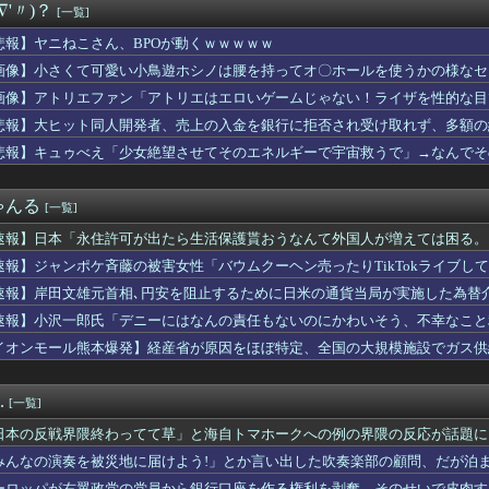
∇'〃)？
[一覧]
NAさん（みなちゃん）が配信中に亡くなったのではないかとX上で...
いクッキー買う生活が理解できない。普通のクッキーとかは食べるけ...
悲報】ヤニねこさん、BPOが動くｗｗｗｗｗ
の前の人を下げる人の心理
画像】小さくて可愛い小鳥遊ホシノは腰を持ってオ〇ホールを使うかの様なセ
不満を表明「泥棒が『泥棒を捕まえろ』と叫ぶようなやり口で中国を...
虐 殺の犯人、ツェリードニヒで確定！クロロの演劇のせいで2人も...
画像】アトリエファン「アトリエはエロいゲームじゃない！ライザを性的な目
らせたらこうなるwww
悲報】大ヒット同人開発者、売上の入金を銀行に拒否され受け取れず、多額の
、東海大DF田中玲音、明治大DF稲垣篤志の加入内定と特別指定を...
悲報】キュゥべえ「少女絶望させてそのエネルギーで宇宙救うで」→なんでそ
る損得に世界が騒然！←「不公平だろ」（海外の反応）
ｗｗ
のイ・ガンイン”と呼ぶのも恥ずかしいレベル」“停滞”する久保建...
20機種にバックドア 外部から完全制御できる機能が仕込まれていた
ゃんる
[一覧]
ことも可愛がってね」私「え？実子は引き取らなかったのに？」→話...
速報】日本「永住許可が出たら生活保護貰おうなんて外国人が増えては困る。
、剣聖になるⅡ 第5話 感想：ついに親子対決の予感！ベリル先生...
速報】ジャンポケ斉藤の被害女性「バウムクーヘン売ったりTikTokライブし
リスマ美容師、ココリコ田中みたいな男を大変身させてしまうｗｗｗ
ためにあるの？
速報】岸田文雄元首相､円安を阻止するために日米の通貨当局が実施した為替介
球部のキレキレダンスがこちらｗｗｗｗｗｗｗｗｗｗｗｗｗ
速報】小沢一郎氏「デニーにはなんの責任もないのにかわいそう、不幸なこと
んさん、特盛りお◯ぱいを晒してしまうｗｗｗｗｗｗｗｗｗｗｗ
イオンモール熊本爆発】経産省が原因をほぼ特定、全国の大規模施設でガス供
ュJS8歳が23歳になった結果ｗ
・・・
立体駐車場から車が落下 車を運転していた77歳男性が意識不明 ...
日本代表、9月の親善試合の相手が確定！」 中国人「今までは実質...
.
[一覧]
察官3名に包囲された。 警官「彼女と結婚を前提に付き合わないか...
被害女性「バウムクーヘン売ったりTikTokライブしててムカつ...
日本の反戦界隈終わってて草」と海自トマホークへの例の界隈の反応が話題に
同意してくれたよね？どうして…」被害女性「彼は言葉が通じないモ...
……
みんなの演奏を被災地に届けよう!」とか言い出した吹奏楽部の顧問、だが泊
たくないなら「お酒」をやめて 一番認知症に良くないのは「お酒」...
……
ーロッパが右翼政党の党員から銀行口座を作る権利を剥奪、そのせいで皮肉す