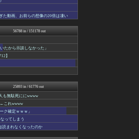
）
ほんわかMkⅡ
パチンコ・パチスロ.com
ぎた動画、お前らの想像の20倍は凄い
えすえすログ
登山ちゃんねる
アルファルファモザイク＠ネ...
56788 in / 151178 out
投資ちゃんねる
1000mg
2ch東方スレ観測所
ついたから示談しなかった」
コンテンツ・声優 | ラブ...
みそパンNEWS
12】
SS 森きのこ！
FGOまとめ速報
常識的に考えた
Ask Reddit まと...
韓国ニュース反応まとめ
25893 in / 61776 out
ゲーム実況者速報＠YouT...
ポッカキット
も無駄死ににwwww
竜速（りゅうそく）
これwwww
カンダタ速報
素敵な鬼女様
ーク確定ｗｗｗ」
婚外ちゃんねる
になってしまう
ファ板速報
は読まれなくなったのか
ファ板速報
ファ板速報
国難にあってもの申す！！