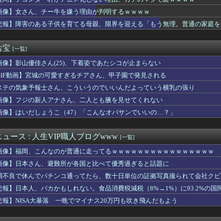
運をかけて発売するSUVｗｗｗｗｗｗｗ
リーオーショック」から8年！何が凄かったの？
画像】女さん、チー牛を嫌う理由が判明するｗｗｗｗ
と同じ生活者で、地域の担い手」…多文化共生実現への提言、全国知...
悲報】障害のある子供を育てる母親、限界を迎える「もう無理。普通の家庭を
プレイングゲームにありがちな事
核三原則を今後も堅持していくの表現削除WWWWWWWWWWWW...
ータの価格改定、一部モデルは25万円超の大幅値上げに
お宝
[一覧]
ェ素子の首ネッククーラー』使ったことあるか？
画像】影山優佳さん(25)、下着姿であたシコが止まらない
ストアで大量注文→キャンセルを繰り返した32歳女を逮捕 238...
」スペインが50万人の不法移民を合法化、その狙いと日本への教訓...
GIF動画】宮城の可愛すぎるチアさん、甲子園で発見される
あす、遊戯王で今月もダイヤ到達！『先生もう笑うしかなくなっとり...
ステの気象予報士さん、こういうのでいいんだよっていう横乳の張り
に…部下からの「逆パワハラ」で退職した男性、指導とハラスメント...
メイデンのアニメなんて知らない」8割
画像】フジの新人アナさん、二人とも腋を見せてくれない
想尽かした」コメ余りに農家が悲鳴 売値は生産原価の半分以下に…...
画像】はいだしょうこ（47）「こんなオバサンでいいの…？」
『たけしの挑戦状』のアプリ版が配信開始！
7日（金）19時～横浜FMvs鹿島を生中継！中山雅史＆井原正巳...
気配信者になれたのは運が良かっただけ」
ュース : 人生VIP職人ブログwww
[一覧]
被害女性「事件後にバウムクーヘン売ったりTikTokライブして...
画像】福岡、こんなのが普通に走ってるｗｗｗｗｗｗｗｗｗｗｗｗｗｗｗｗ
アラブが2兆円の投資決定
イレブンのおにぎりの価格、もはや限界を超える
画像】日本さん、避難所が各国と比べて優秀過ぎると話題に
平均読者44歳)「第三世界でさぁ！悪魔がいてさぁ！世界を創った...
調不良で休んでパチンコ通ってたら、数十日単位の証拠写真撮られて会社クビ
堂」で知られる（株）太子堂（千代田区）が破産開始
悲報】日本人、バカかもしれない。食品消費税減税（8%→1%）に93.2%の
いくらなんでもふくらみがデカいって・・・
ん被災地に手作りおにぎりを出荷ｗｗｗ
悲報】NISA大暴落 一晩でマイナス20万円も吹き飛んだもよう
と水を交互に飲まないと倒れるグラス」発売 適正飲酒を施す
内で「独裁だ」と批判され始める