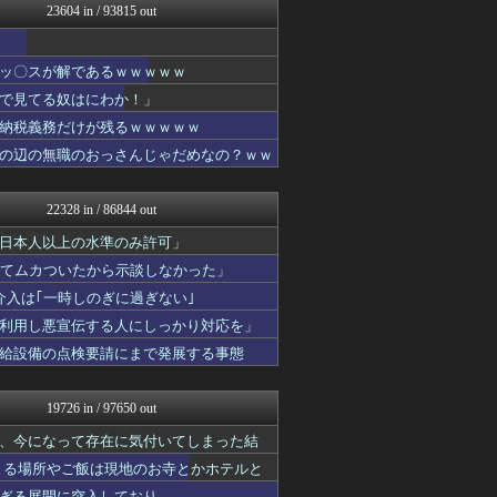
23604 in / 93815 out
ラビット速報
かぞくちゃんねる
婚外ちゃんねる
ッ〇スが解であるｗｗｗｗｗ
保守速報
アニゲー速報
で見てる奴はにわか！」
まとめCUP
納税義務だけが残るｗｗｗｗｗ
WorldFootball...
の辺の無職のおっさんじゃだめなの？ｗｗ
海外さんいらっしゃい 海外...
【サッカー まとめ】サカラ...
にゅーすアルー！
22328 in / 86844 out
婚外ちゃんねる
鬼女はみた -修羅場・恋愛...
日本人以上の水準のみ許可」
アニメつぶやき速報‼︎
ててムカついたから示談しなかった」
不思議.net - 5ch...
入は｢一時しのぎに過ぎない｣
ふぇー速
筋肉速報
利用し悪宣伝する人にしっかり対応を」
えっ!?またここのサイト?
給設備の点検要請にまで発展する事態
いたしん！
痛いニュース(ﾉ∀`)
じゃぽにか反応帳
19726 in / 97650 out
オーバージョイド！
アルファルファモザイク＠ネ...
、今になって存在に気付いてしまった結
VIPPER速報
まる場所やご飯は現地のお寺とかホテルと
【2ch】ニュー速クオリテ...
ぎる展開に突入しており……