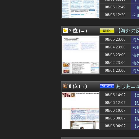
08/06 14:30
入国拒否の半数が
08/06 14:30
【のど】れいわ信
08/06 12:49
「
08/06 14:30
【画像】JKさ
08/06 12:29
今
08/06 14:30
【ウマ娘】ヴェ
08/06 14:30
【MLB】村上宗
08/06 14:29
友達「少しだけお
7 位 (→)
【海外の
08/06 14:29
【悲報】MAJO
08/06 14:29
08/05 23:00
ＮＨＫ職員が番組
海
08/06 14:28
韓国人「地震で
08/04 23:00
欧
08/06 14:26
千賀滉大 14登
08/03 23:00
海
08/06 14:25
【驚愕】イギリス
08/06 14:25
【画像】ホロラ
08/02 23:00
海
08/06 14:20
【動画】お姉さん、
08/01 23:00
海
08/06 14:20
消費税減税を閣議
08/06 14:20
【驚愕】夏、終
08/06 14:19
ドラマのネタバ
8 位 (→)
あじあニ
08/06 14:18
【悲報】村上・
08/06 14:07
08/06 14:18
【悲報】三大無能
【
08/06 14:18
【衝撃】サカナ山
08/06 12:07
【
08/06 14:18
牡蠣！牡蠣！！
08/06 10:07
【
08/06 14:17
【ラブライブ！
08/06 14:16
【朗報】アニメ「
08/06 08:07
【
08/06 14:15
女上司「俺くん！
08/06 06:07
【
08/06 14:14
AIが指示なく
08/06 14:13
カープ2軍『10