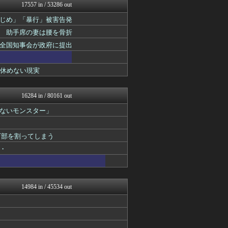
NEWSまとめもりー｜2c...
17557 in / 53286 out
浮気ちゃんねる
じめ」「暴行」被害告発
まとめ芸能＠美女画像まとめ...
なんJミュージアム
明 助手席の妻は腰を骨折
ガハろぐNewsヽ(･ω･...
全国知事会が政府に提出
おーるじゃんる
U-1 NEWS.
なんじぇいスタジアム＠なん...
て休めない現実
コノユビニュース｜みんなの...
トレンドの通り道
ぶる速-VIP
16284 in / 80161 out
あじあニュースちゃんねる
ないモンスター」
まにゅそく 2chまとめニ...
修羅場ライフ速報
げぇ速
万部を割ってしまう
女子アナお宝画像速報－5c...
海外トークログ
・
不思議.net - 5ch...
2次元に捉われない
わんこーる速報！
アニチャット
14984 in / 45534 out
Zチャンネル＠VIP
いたしん！
芸能人の気になる噂
修羅の華-家庭・生活まとめ