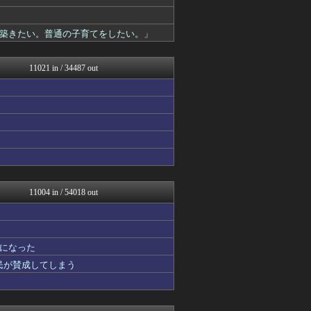
watch＠２ちゃんねる
GUNDAM.LOG｜ガン...
痛いニュース(ﾉ∀`)
築きたい。普通の子育てをしたい。」
PCパーツまとめ
資格ちゃんねる
汎用型自作PCまとめ
11021 in / 34487 out
凹凸ちゃんねる 発達障害・...
哲学ニュースnwk
常識的に考えた
VTuberNews
常識的に考えた
マジキチ速報
黒マッチョニュース
ゆるゲーマー遅報
footballnet【サ...
ゲーム実況者速報＠YouT...
11004 in / 54018 out
キニ速
アルファルファモザイク＠ネ...
ネラーボイス
ああ言えばForYou
になった
明日は何を食べようか
国民が賛成してしまう
乃木通 乃木坂46櫻坂46...
【2ch】ニュー速クオリテ...
みそパンNEWS
オレ的ゲーム速報＠刃