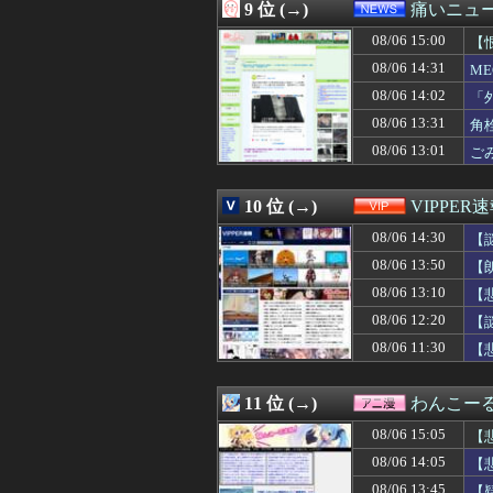
08/06 14:12
【消費減税】お
9 位 (→)
痛いニュース
08/06 14:12
【完結編】俺の娘
08/06 15:00
08/06 14:10
【動画】グラド
【
08/06 14:10
【画像】爆乳の甘
08/06 14:31
M
08/06 14:10
週間少年ジャンプ
08/06 14:02
「
08/06 14:10
【速報】ジャンポ
08/06 14:09
「みんなの演奏を
08/06 13:31
角
08/06 14:09
東京ヤクルトスワ
08/06 13:01
ご
08/06 14:09
【画像あり】ついに
08/06 14:09
ジョジョってネッ
08/06 14:09
【画像】美人女子
10 位 (→)
VIPPER
08/06 14:07
【ニュース】 台
08/06 14:30
【
08/06 14:06
【画像】夏のバ
08/06 14:06
親の借金のカタに
08/06 13:50
【
08/06 14:05
『Switch2
08/06 13:10
【
08/06 14:05
【画像】この∧∨
08/06 14:05
08/06 12:20
韓国人「現在、日
【
08/06 14:05
ロケバスで性的
08/06 11:30
【
08/06 14:05
【画像】この沐
08/06 14:05
【悲報】ヤニねこ
08/06 14:05
【画像】キリト
11 位 (→)
わんこー
08/06 14:03
【悲報】 週刊少
08/06 15:05
【
08/06 14:03
【炎上】AKBア
08/06 14:03
【悲報】2023
08/06 14:05
【
08/06 14:03
娘の高校合格祝い
08/06 13:45
【