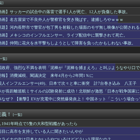
年。介護するつもりでウトメと同居してたのに「早く出て行け」とコ...
覧]
ィチョーク。食うところが全然ねえ…！
動画】サッカーの試合中の落雷で選手1人が死亡、12人が負傷した事故。
X、史上最も華やかな株式市場デビュー！FOMOと高評価の間で揺...
掲示板「大谷、軽く当てただけなのに」
動画】名古屋栄で不良外人が警察官を突き飛ばす。逮捕しろやｗｗｗ
さん(25)、下着姿であたシコが止まらない
話題】河内長野市で警官が包丁男を射殺した場面のモザ無し映像が公開される
軍の開発力→ガンダム、ガンキャノン、ガンタンク、ジム、ボール
動画】メキシコのインフルエンサー、ライブ配信中に襲撃されて死亡。
の最新グラビア、ノースリーブが大変なことになってるって...
3】バニングってスパロボだと普通に生きてるよね？
動画】仲間に花火を水平撃ちしようとして障害を負ったかもしれない事故。
航輝(ロ)、お前らの想像の8倍くらい打ちまくってるWWWWWW...
[一覧]
国政府、強烈な不満を表明「泥棒が『泥棒を捕まえろ』と叫ぶようなやり口で
朗報】消費減税、閣議決定 来年4月から2年間1％に
国人インフルエンサー(49)、日本で次々と車に衝突 計7台巻き込み 八王子
本が長距離巡航ミサイルの試験発射に成功！北朝鮮が激怒「日本が戦争国家に
ず後悔させる」
体なぜ？ 【衝撃】EVが充電中に突然爆発炎上！ 中国ネット「こういう場合
主義！
[一覧]
し1941年時点で5隻の大和型戦艦があったら
面目に高市を支持している人に聞きたいんやが
クライナの次は日本とかいうやついるけどどういう理屈なの？