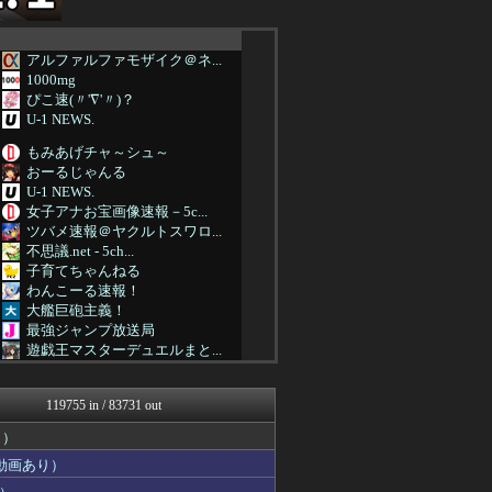
アルファルファモザイク＠ネ...
1000mg
ぴこ速(〃'∇'〃)？
U-1 NEWS.
もみあげチャ～シュ～
おーるじゃんる
U-1 NEWS.
女子アナお宝画像速報－5c...
ツバメ速報＠ヤクルトスワロ...
不思議.net - 5ch...
子育てちゃんねる
わんこーる速報！
大艦巨砲主義！
最強ジャンプ放送局
遊戯王マスターデュエルまと...
バスケまとめ・COM
うまぴょいチャンネル -ウ...
119755 in / 83731 out
ウマ娘まとめ速報うまろぐ
まんぷくにゅーす
り）
ヒーローNEWS
動画あり）
艦これ速報 艦隊これくしょ...
痛いニュース(ﾉ∀`)