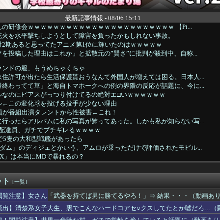
最新記事情報 - 08/06 15:11
の研修会ｗｗｗｗｗｗｗｗｗｗｗｗｗｗｗｗｗｗｗｗｗｗｗ 【Pi...
花火を水平撃ちしようとして障害を負ったかもしれない事故。
対2期あると思ってたアニメ第1位に輝いたのはｗｗｗｗｗ
を投稿した理由はこれか」と拡散元の”賢さ”に批判が殺到中、自称...
ランドの服、もうめちゃくちゃ
住許可が出たら生活保護貰おうなんて外国人が増えては困る。日本人...
終わってて草」と海自トマホークへの例の界隈の反応が話題に、今に...
ルなのにピアスがっつり付けてるの絶対エ□いｗｗｗｗｗｗ
ル←この変化球を投げる投手が少ない理由
員が番組出演タレントから性被害←これ！
行ったらアルバムに私の写真が飾ってあった。しかも私が知らない写...
on配達員、ガチでブチギレるｗｗｗｗ
点で5隻の大和型戦艦があったら
ダム」のディジェとかいう、アムロが乗っただけで評価されたモビル...
X」は本当にMDで暴れるの？
がロニー・ウォーカー4世を獲得！ワトソン放出へ？
暑さにも元気なアーモンドッグ
ット
トレによるライトハローさんとの最高の夜
[一覧]
G？】余計なもん食わないで納豆食っときゃ間違いないことが判明した
閲覧注意】女さん「武器を持てば男に勝てるやろ！」⇒ 結果・・・（動画あ
デザイン、配信で追って見ると…
流出】清楚系女子大生、裏でこんなハードコアセ○クスしてたとか嘘だろ…（
】ふるさと納税は熊本に全ツッパするでち！
ラの息子・清水良太郎さん死去で、落語家・柳家小はだが「いじめ」...