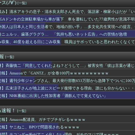
弁当屋、『衝撃的な発言』をしてしまう・・・・・・
(ﾉ∀`)
[一覧]
の結婚が破談に。だが彼氏は「2000万の土地」を購入。こじれた...
ル山田あい、デカ乳すぎてビキニからハミ出てるぞ
恨み】清水アキラの息子・清水良太郎さん死去で、落語家・柳家小はだが「い
露寺蜜璃AIコスプレイヤーが生み出された結果ｗｗｗwｗｗｗｗｗ...
EGAドンキの立体駐車場から車が落下 車を運転していた77歳男性が意識不
のグッズ(43億円分)を注文してキャンセルした32歳女が逮捕
外国人は日本人と同じ生活者で、地域の担い手」…多文化共生実現への提言、
ケ斉藤の被害女性「バウムクーヘン売ったりTikTokライブして...
被災地に届けよう!」とか言い出した吹奏楽部の顧問、だが泊まる場...
栓ニュルッ、歯茎グラグラ… 「気持ち悪いネット広告」への苦情が急増
ローズ月別勝率、限界突破ｗｗｗｗｗｗｗｗｗｗｗｗｗｗｗｗｗｗｗ...
み収集、40度を超える日にごみ収集 職員はサボっていると思われたくなく
国産リアルヒューマノイドｷﾀ━━━━━━(ﾟ∀ﾟ)━━━━━...
トでジョジョ立ちが話題になり始めた2000年代初頭くらいから急...
高校生の『油絵』がガチで上手wwwwww
速報
[一覧]
風13号、迷走・・・
謎】斉藤慎二「同意してくれたよね？どうして…」被害女性「彼は言葉が通じ
イクがヤバすぎるｗｗｗｗｗ
17歳でもぐりの消費者金融社長の愛人になった。その後25歳で1...
朗報】Amazonで「GANTZ」が全巻100円ｗｗｗｗｗｗｗｗｗｗ
』のゲームがやりたいのに内蔵容量が足りなくてゲームができない
悲報】週刊少年ジャンプさん、最大発行部数653万部から急降下でついに100
女優さんで100万回抜いてるｗｗｗｗｗｗｗ
本が密かに韓国からパクっているものがこちら…」→「これは言い訳...
謎】広末涼子さんが地上波にスピード復帰できる理由、誰にも分からない・・
暴行の罪、元ジャンポケ斉藤被告に懲役7年求刑⇒！
悲報】NHK番組に出演した性加害者「酒飲んでて覚えてない」
浴着エルフ玄関に飾ろうと思うんやが
、BPOで問題視されるｗｗｗｗ
の彼女、エロい衣装を着てしまうｗｗｗ
る速報！
[一覧]
年ジャンプさん、最大発行部数653万部から急降下でついに100...
悲報】Amazon配達員、ガチでブチギレるｗｗｗｗ
イドルが男性アイドルへ「童貞ですか？」→セクハラだと大炎上ｗｗ...
年、ホラー名作リメイク連発なのに日本人涙目の理由がこれｗｗｗｗ
悲報】ヤニねこ、BPOで問題視されるｗｗｗｗ
中に相続のことで相談してくる女性からLINEがきた。スマホを手...
疑問】テコンダー朴がアニメ化しない理由、ガチのマジで謎ｗｗｗｗ