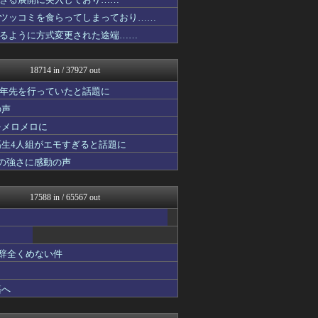
ネトウヨにゅーす
まとめたニュース
ツッコミを食らってしまっており……
芸能人の気になる噂
るように方式変更された途端……
ウマ娘うまぴょい速報
Red4 海外の反応まとめ
修羅場ハザード -復讐・D...
18714 in / 37927 out
漫画まとめ速報
日本第一！ニュース録
十年先を行っていたと話題に
ハウメニージャパン！
の声
まとめロッテ！
をメロメロに
バズッター速報
ゲーム魔人
高生4人組がエモすぎると話題に
アルファルファモザイク＠ネ...
の強さに感動の声
もえるあじあ(･∀･)
デジタルニューススレッド
坂道情報通～乃木坂46まと...
17588 in / 65567 out
なんじぇいスタジアム＠なん...
アニはつ -アニメ発信場-
NEWSぽけまとめーる
婚外ちゃんねる
も辞全くめない件
コンテンツ・声優 | ラブ...
異世界転生まとめ速報
鬼女の宅配便 - 修羅場・...
築へ
軍事・ミリタリー速報☆彡
広島東洋カープまとめブログ...