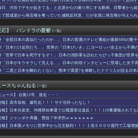
日本人!? 「オーストラリアで日本人女性が売春」
者、半年で迂回路が開通している道路を2年半放置されていると印象...
毎日、渋谷でデモが起きてる」と左派が心の拠り所にする動画、目撃者から総
ん、とんでもない格好でファミレスに入店してしまう
まで賛成派から発言権を奪っていた減税反対派、だが全員に発言権が与えられ
ルサイユリゾートファームにローズキングダムのパネルが到着
隆がミゲル・バルガスの髪の毛で遊ぶｗｗｗｗ → 「Wソックスの...
茶しようよ」妊婦の私「気分転換になるなら…」→帰宅してから思わ...
反応】 パンドラの憂鬱
[一覧]
R2ndの佐藤寿也の息子、姑息すぎてしまい炎上
出演者から性被害、別職場への復職希望に応じない不適切対応…メデ...
外「全部日本の真似だったのか…」 日本の普通のテレビ番組が最新SNSの数
高市早苗ちゃんは北朝鮮の金正恩と比較され完敗しました」
州「日本だけ反則だろ…」 世界の『日本びいき』にヨーロッパ全土から不満
板0勝8敗防御率8.47←来年日本に戻るかもだけどどこが獲る？
外「世界で日本を死守するぞ！」 日本の消防署を訪れたちびっ子集団が世界
の風俗店に行った結果ｗｗｗｗｗｗｗｗｗwwww
イブ新作ソシャゲ、またえちえち水着ガチャｗｗ
外「日本がキラキラして見える…」 日本の街頭インタビューに登場した女子
クジラという規格外の生き物にビビりまくる 【Pickup05...
外「二度と日本を離れたくない」 熊本で震度7を体験したドイツ人が語る日本
決定、背景に首相の財務省への強い不信と人事介入の示唆 歴代政権...
わる…今年の夏は…凄すぎる…
レを求めてくる長嶋凛桜ちゃんワロタｗ【乃木坂46】
ュースちゃんねる
[一覧]
岡本の一年目コンビ、ひっそりと成績悪化中
ループキャラ「古手梨花」「岡部倫太郎」「暁美ほむら」←これｗｗ...
ニュース】 台風13号、迷走・・・
口、アジカン後藤「BUMPが邦ロックを一変させた」←これｗｗｗ...
朗報】高市首相、爆乳化！！！ サナ活待ったなし！
牡蠣！！！
速報】日本共産党、沖縄県知事選で公職選挙法違反！！！ 110番通報されて
】ラブカ、ドスケベ水着CM
ヤニねこ」BPOに通報され審議されるもセーフだった模様wwww...
悲報】ジャンポケ斉藤、懲役７年求刑ｗｗｗｗｗｗｗ
」俺「はい？」女上司「はーと！」→このやり取りが続くんだけど、...
速報】日本製メモリに世界中から注文殺到！！！ １兆５０００億円で工場増
個人や組織に対しサイバー攻撃…英政府機関の性能評価試験中！
時半試合開始の為に4時起き』←もっと良い猛暑対策はないのか？