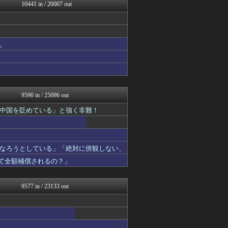
すまいる(^-^)ぶろぐ
10441 in / 20007 out
けおけお速報
韓国ニュース反応まとめ
ニチカン！
お～い！お宝
。
カンダタ速報
乃木坂46まとめ 乃木りん...
ガンダムブログ（情報戦仕様...
なんじぇいスタジアム＠なん...
9590 in / 25096 out
中国を貶めている」と強く非難！
なろうとしている」「絶対に傍観しない、
って全額補償されるの？」
9577 in / 23133 out