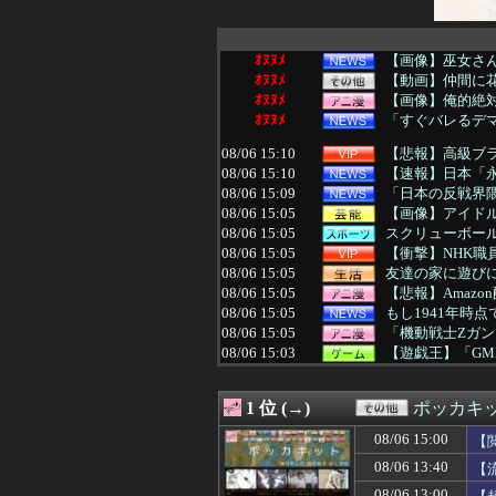
ｵﾇﾇﾒ
【画像】巫女さん
ｵﾇﾇﾒ
【動画】仲間に
ｵﾇﾇﾒ
【画像】俺的絶
ｵﾇﾇﾒ
「すぐバレるデマ
08/06 15:10
【悲報】高級ブ
08/06 15:10
【速報】日本「永
08/06 15:09
「日本の反戦界隈
08/06 15:05
【画像】アイド
08/06 15:05
スクリューボー
08/06 15:05
【衝撃】NHK職
08/06 15:05
友達の家に遊びに
08/06 15:05
【悲報】Amaz
08/06 15:05
もし1941年時
08/06 15:05
「機動戦士Ζガン
08/06 15:03
【遊戯王】「GM
08/06 15:02
【NBA】DEN
08/06 15:01
【ウマ娘】夏の
1 位 (→)
ポッカキ
08/06 15:01
【ウマ娘】海外
08/06 15:00
【波乗り納豆N
08/06 15:00
【
08/06 15:00
昭和戦隊のロボ
08/06 13:40
【
08/06 15:00
【艦これ＆一般
08/06 15:00
【恨み】清水アキ
08/06 13:00