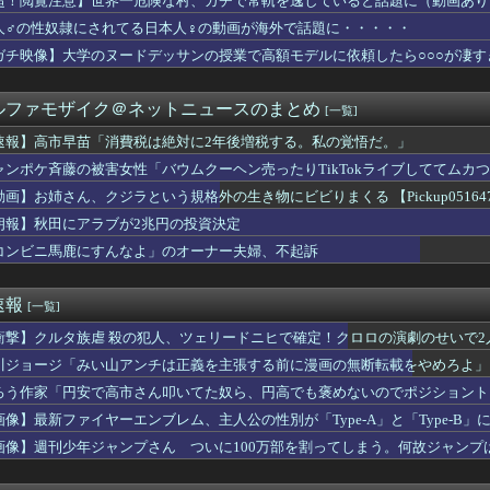
超！閲覧注意】世界一危険な村、ガチで常軌を逸していると話題に（動画あり
調理道具とか調味料が一切ないもんだから交通機関を使って自分で全...
人♂の性奴隷にされてる日本人♀の動画が海外で話題に・・・・・
ソガキ「ヤバい！ヤバい！エグい！エグい！アツい！アツい！」←語...
題ヤり放題na
ガチ映像】大学のヌードデッサンの授業で高額モデルに依頼したら○○○が凄す
キングポールが体に突き刺さった男性、自力で下山
苗「消費税は絶対に2年後増税する。私の覚悟だ。」
ルファモザイク＠ネットニュースのまとめ
[一覧]
0万円、コミュ力不要、年の半分休み、午前で終わる仕事」←コイツ
の試合中の落雷で選手1人が死亡、12人が負傷した事故。
速報】高市早苗「消費税は絶対に2年後増税する。私の覚悟だ。」
ナメられてるこいしちゃん可愛いよね
ャンポケ斉藤の被害女性「バウムクーヘン売ったりTikTokライブしててムカ
】1分だけ時を止めたら全裸で街を駆け回りそうなキャラ
方】中学の同級生をストーカー行為か 24歳の女を逮捕 男性の自...
動画】お姉さん、クジラという規格外の生き物にビビりまくる 【Pickup051647
日はみんなでうなぎを食べに行くぞい」
朗報】秋田にアラブが2兆円の投資決定
くんは保険に使えたのかね実際
コンビニ馬鹿にすんなよ」のオーナー夫婦、不起訴
コードが使えない…急速な「デジタル化」に取り残される60代母、...
あれで科学を好きになった。でも科学は爆発しなきゃダメって刷り込...
を性犯罪に遭わせ、塩酸をかける」いじめ被害家族が脅迫される事件...
速報
[一覧]
チューバーに落ちたのが残念で仕方ないよ
さん「武器を持てば男に勝てるやろ！」⇒ 結果・・・（動画あり）
衝撃】クルタ族虐 殺の犯人、ツェリードニヒで確定！クロロの演劇のせいで2人
かいう地名、岐阜県民すら75%が誤読をしてしまうwwwwwww
川ジョージ「みい山アンチは正義を主張する前に漫画の無断転載をやめろよ」←
ジャンプさん、最大発行部数653万部から急降下でついに100万...
。獣医「手術成功です！万歳しましょう」私「ばんざーい！」→安心...
ろう作家「円安で高市さん叩いてた奴ら、円高でも褒めないのでポジショント
ってない)と手を繋いでしまった
画像】最新ファイヤーエンブレム、主人公の性別が「Type-A」と「Type-B」
イテッドアローズのサステナビリティ活動「SARROWS」を支...
画像】週刊少年ジャンプさん ついに100万部を割ってしまう。何故ジャンプ
ナブルファッションの日」記念月間企画、ユニクロ1着100円買取...
」2026年秋冬シーズンアイテムを新発売 – ...
「女子トイレに全裸の男がいる」 観光センターのトイレに侵入した...