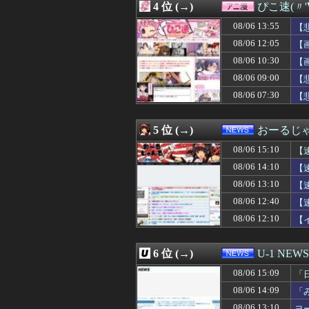
4 位 (→)
ぴこ速(〃'
08/06 14:50
元キャバ嬢のMI
08/06 14:50
並んでまでたっか
08/06 13:55
【
08/06 14:47
自慢する時に目
08/06 12:05
【
08/06 14:46
中国政府、強烈な
08/06 10:30
08/06 14:45
【衝撃】クルタ族
【
08/06 14:45
姪にちoぽしゃぶ
08/06 09:00
【
08/06 14:45
◆Ｊリーグ◆浦和
08/06 07:30
【
08/06 14:41
消費減税で起き
ｗ
08/06 14:40
【悲報】「“日本
08/06 14:40
中国製ルーター
5 位 (→)
おーるじ
08/06 14:39
【8月】美容トピ
08/06 14:39
義弟嫁「連れ子の
08/06 15:10
【
08/06 14:37
片田舎のおっさん
08/06 14:10
【
08/06 14:35
【画像あり】カ
08/06 13:10
08/06 14:34
女子大って何の
【
08/06 14:34
【動画】補欠野
08/06 12:40
【
08/06 14:33
【ｼｺ画像】ま
08/06 12:10
【
08/06 14:33
【画像】ボーッシ
に
08/06 14:31
MEGAドンキの
08/06 14:31
中国人「サッカー
6 位 (→)
U-1 NEWS
08/06 14:30
ヤクザみたいな警
08/06 14:30
ジャンポケ斉藤の
08/06 15:09
「
08/06 14:30
【謎】斉藤慎二「
果
08/06 14:09
「
08/06 14:30
「認知症」になり
か
08/06 13:10
ヨ