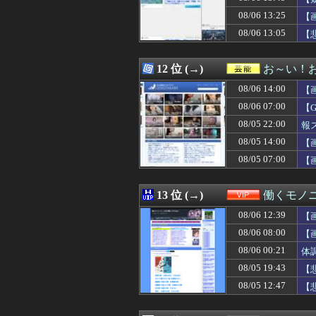
08/06 14:03
【画像】日産が社
08/06 13:25
08/06 14:02
【ガンプラ】「
【
08/06 14:02
「外国人は日本人
08/06 13:05
【
08/06 14:01
古き良きロール
08/06 14:01
【悲報】高市、非
08/06 14:01
アイ・オー・デ
12 位 (→)
お～い！
08/06 14:01
お前ら『ペルチ
08/06 14:00
【
08/06 14:00
【衝撃】ジャンプ
08/06 14:00
「移民は富の象徴
08/06 07:00
【
08/06 14:00
【ななし】じーに
08/05 22:00
報
08/06 14:00
一度の注意が火種
08/05 14:00
08/06 14:00
10代「ローゼン
【
08/06 14:00
「高市総理には愛
08/05 07:00
【
08/06 14:00
伝説のクソゲー
08/06 14:00
フジテレビ、8月
08/06 14:00
釈迦「オレが人
13 位 (→)
働くモノニ
08/06 14:00
ジャンポケ斉藤の
08/06 12:39
【
08/06 14:00
【朗報】秋田に
08/06 14:00
【悲報】セブン
08/06 08:00
【
08/06 14:00
漫画ワンピース(
08/06 00:21
体
08/06 14:00
「お菓子の太子
08/05 19:43
【
08/06 14:00
金川紗耶さん、
08/06 14:00
【画像】女性さ
08/05 12:47
【
08/06 14:00
【酒】「ビール
08/06 14:00
高市首、自民党