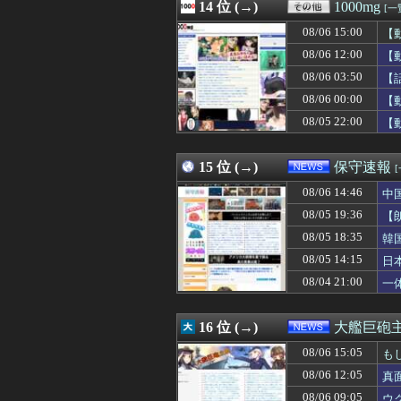
08/06 14:00
14 位 (→)
旦那を亡くして８
1000mg
[一
08/06 14:00
すごいねアーテ
08/06 15:00
【
08/06 14:00
韓国人「スペース
08/06 14:00
08/06 12:00
【朗報】韓国の
【
08/06 14:00
【画像】影山優佳
08/06 03:50
【
08/06 14:00
1年戦争の連邦
08/06 00:00
【
08/06 13:58
【朗報】小坂菜緒
08/06 13:58
【ガンダム008
08/05 22:00
【
08/06 13:58
【育成成功】山口
15 位 (→)
保守速報
08/06 14:46
中
08/05 19:36
【
08/05 18:35
韓
08/05 14:15
日
必
08/04 21:00
一
16 位 (→)
大艦巨砲
08/06 15:05
も
08/06 12:05
真
08/06 09:05
ウ