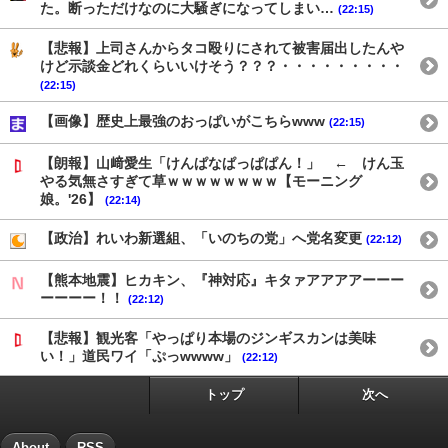
た。断っただけなのに大騒ぎになってしまい…
(22:15)
【悲報】上司さんからタコ殴りにされて被害届出したんや
けど示談金どれくらいいけそう？？？・・・・・・・・・
(22:15)
【画像】歴史上最強のおっぱいがこちらwww
(22:15)
【朗報】山﨑愛生「けんぱなぱっぱぱん！」 ← けん玉
やる気無さすぎて草ｗｗｗｗｗｗｗｗ【モーニング
娘。'26】
(22:14)
【政治】れいわ新選組、「いのちの党」へ党名変更
(22:12)
【熊本地震】ヒカキン、『神対応』キタァアアアアーーー
ーーーー！！
(22:12)
【悲報】観光客「やっぱり本場のジンギスカンは美味
い！」道民ワイ「ぷっwwww」
(22:12)
トップ
次へ
About
RSS