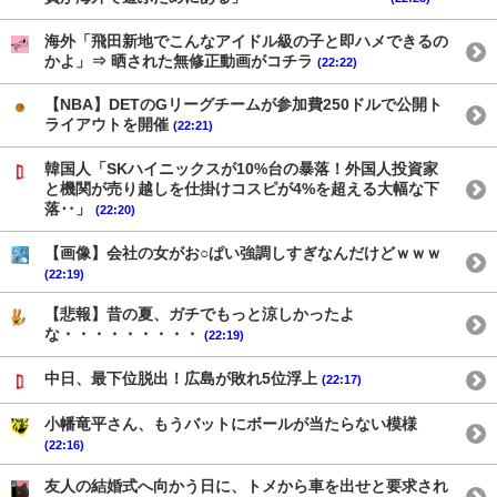
海外「飛田新地でこんなアイドル級の子と即ハメできるの
かよ」⇒ 晒された無修正動画がコチラ
(22:22)
【NBA】DETのGリーグチームが参加費250ドルで公開ト
ライアウトを開催
(22:21)
韓国人「SKハイニックスが10%台の暴落！外国人投資家
と機関が売り越しを仕掛けコスピが4%を超える大幅な下
落‥」
(22:20)
【画像】会社の女がお○ぱい強調しすぎなんだけどｗｗｗ
(22:19)
【悲報】昔の夏、ガチでもっと涼しかったよ
な・・・・・・・・・
(22:19)
中日、最下位脱出！広島が敗れ5位浮上
(22:17)
小幡竜平さん、もうバットにボールが当たらない模様
(22:16)
友人の結婚式へ向かう日に、トメから車を出せと要求され