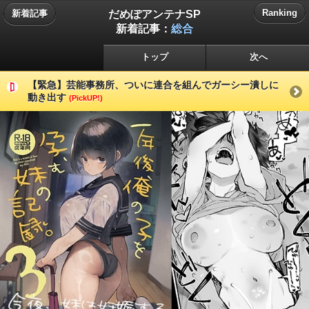
だめぽアンテナSP
Ranking
新着記事
新着記事：
総合
トップ
次へ
【緊急】芸能事務所、ついに連合を組んでガーシー潰しに
動き出す
(PickUP!)