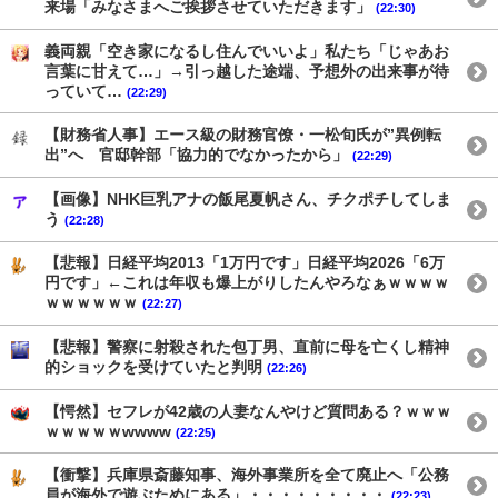
来場「みなさまへご挨拶させていただきます」
(22:30)
義両親「空き家になるし住んでいいよ」私たち「じゃあお
言葉に甘えて…」→引っ越した途端、予想外の出来事が待
っていて…
(22:29)
【財務省人事】エース級の財務官僚・一松旬氏が”異例転
出”へ 官邸幹部「協力的でなかったから」
(22:29)
【画像】NHK巨乳アナの飯尾夏帆さん、チクポチしてしま
う
(22:28)
【悲報】日経平均2013「1万円です」日経平均2026「6万
円です」←これは年収も爆上がりしたんやろなぁｗｗｗｗ
ｗｗｗｗｗｗ
(22:27)
【悲報】警察に射殺された包丁男、直前に母を亡くし精神
的ショックを受けていたと判明
(22:26)
【愕然】セフレが42歳の人妻なんやけど質問ある？ｗｗｗ
ｗｗｗｗｗwwww
(22:25)
【衝撃】兵庫県斎藤知事、海外事業所を全て廃止へ「公務
員が海外で遊ぶためにある」・・・・・・・・・
(22:23)