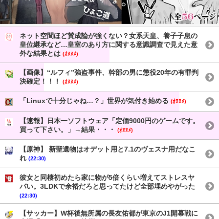
ネット空間ほど賛成論が強くない？女系天皇、養子子息の
皇位継承など…皇室のあり方に関する意識調査で見えた意
外な結果とは
(ｵﾇﾇﾒ)
【画像】“ルフィ”強盗事件、幹部の男に懲役20年の有罪判
決確定！！！
(ｵﾇﾇﾒ)
「Linuxで十分じゃね…？」世界が気付き始める
(ｵﾇﾇﾒ)
【速報】日本一ソフトウェア「定価9000円のゲームです。
買って下さい。」→結果・・・
(ｵﾇﾇﾒ)
【原神】 新聖遺物はオデット用と7.1のヴェスナ用だなこ
れ
(22:30)
彼女と同棲初めたら家に物が5倍くらい増えてストレスヤ
バい。3LDKで余裕だろと思ってたけど全部埋めやがった
(22:30)
【サッカー】W杯後無所属の長友佑都が東京のJ1開幕戦に