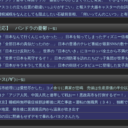
るならもう付き合えない」呼んでない集まりに迷惑仲間を連れてくる...
する声も……
さかの事実が... 正源司陽子、あのトラブルについて言及
マスコミの立ち位置の勘違いっぷりがすごい」と報ステ大越キャスターの台詞
続け、能面のようになった母。娘の私が『自分の幸せを考えて』と伝...
ようという思惑がひしひしと
費税減税をなんとしても阻止したい石破前首相、「何いってんのこいつ」と有
ね？」と頻繁に確認してくる旦那がうざい。結婚してもう６年にもな...
師を逮捕 女児のわいせつ画像データ１０点を所持 「全米行方不明...
店が流行らせようとしてガチで失敗したものｗｗｗｗｗｗｗｗｗｗｗ...
反応】 パンドラの憂鬱
[一覧]
食う松本まりかさん、なんかヤバい
杯が6ドルって何なんだ、レシートを二度見した」値上げで買うのを...
外「日本なんて行くんじゃなかった…」 日本を知ってしまったディズニー信
ポが増えてきた反面、面倒になったこともある
外「全部日本の真似だったのか…」 日本の普通のテレビ番組が最新SNSの数
日本のワンルーム、台所まで徒歩30秒」
州「日本だけ反則だろ…」 世界の『日本びいき』にヨーロッパ全土から不満
象予報士さん、NHKから解き放たれる
』 櫻坂46『251,590』←これ
外「世界で日本を死守するぞ！」 日本の消防署を訪れたちびっ子集団が世界
4万円負担増 30代住宅ローンで、内閣府試算
外「日本がキラキラして見える…」 日本の街頭インタビューに登場した女子
父が退職。父「退職金も渡したよな？」母「貯金なんてないよー」父...
ションが盗られた報告者に「飲まなくて良かった」と多数の意見が寄...
ェアコレクション「UNDER Y’...
(ﾉ∀`)
[一覧]
キュウリのからし漬けが大好きで
0機種にバックドア、外部から完全制御のおそれ [8/6]
高市総理には愛想尽かした」コメ余りに農家が悲鳴 売値は生産原価の半分以
んのクリスタルパレス移籍…まだ確定ではなかったｗｗｗｗｗ
」農家も
ヨク「アジア人民、中国人民と連帯して戦おー！悪政高市を打倒するぞー！」
29
東京】睡眠時無呼吸症候群診断後に死亡事故＝運転の無職男（３４）、独断で
評「競馬の話以外は会話がなく意思疎通ができなかった」大谷「マジ...
今永昇太のユーモアが全米を笑わす【MLB】
本地震、発生後に居酒屋店内から温泉が吹き出す
那の浮気発覚！ホテル代ケチって自宅連れ込み…その結果がヤバいｗ...
和の日に黙祷もせずデモで暴れるパヨクさんたち
姓が多いのか…韓国の姓は250、日本は30万…歴史的背景を米学...
ーでお金を入れた瞬間、友人を突き飛ばし子供にプさせるスウェット...