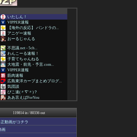
いたしん！
VIPPER速報
【海外の反応】 パンドラの...
アニゲー速報
おーるじゃんる
不思議.net - 5ch...
わんこーる速報！
子育てちゃんねる
大地震・前兆・予言.com...
VIPPER速報
筋肉速報
広島東洋カープまとめブログ...
気団談
ぴこ速(〃'∇'〃)？
ああ言えばForYou
パチンコ・パチスロ.com
プロデューサーさんっ！SS...
119814 in / 80336 out
ラビット速報
アルファルファモザイク＠ネ...
修正動画がコチラ
2ch名人
動画
U-1 NEWS.
日本第一！ニュース録