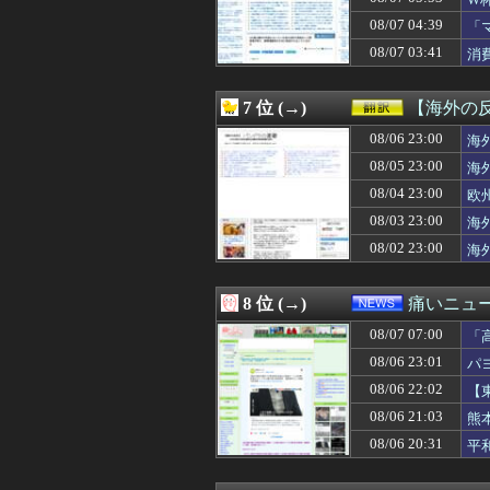
08/07 07:00
【物議】「Bが来
及
08/07 07:00
【日向坂46】ま
08/07 04:39
「
08/07 07:00
モラハラ父に耐え
せ
08/07 03:41
消
08/07 07:00
「俺の事好きだよ
08/07 07:00
【三重】小学校講
08/07 07:00
【悲報】広告代理
7 位 (→)
【海外の
08/07 07:00
【動画】ピザを
08/07 07:00
08/06 23:00
海外「コーヒー1
海
08/07 07:00
【ウマ娘】スキ
08/05 23:00
海
08/07 07:00
【朗報】韓国人「
08/04 23:00
欧
08/07 07:00
【朗報】爆胸の気
08/07 06:58
≠ME『313,813
08/03 23:00
海
08/07 06:57
【金利上昇】年2
08/02 23:00
海
08/07 06:57
年収1500万の
08/07 06:57
ネタで買ったポー
08/07 06:56
Y’sが新アンダーウ
8 位 (→)
痛いニュース
08/07 06:55
実家の母が作る
08/07 07:00
08/07 06:55
中国製ルーター2
「
08/07 06:53
【悲報】冨安さ
る
08/06 23:01
パ
08/07 06:53
岡本和真の打率.2
08/06 22:02
【
08/07 06:52
侍戦士、井端を酷
08/07 06:51
【海外の反応】
08/06 21:03
熊
08/07 06:50
【怒り】新婚で旦
08/06 20:31
平
08/07 06:50
なぜ韓国にはキム
08/07 06:47
UFOキャッチャ