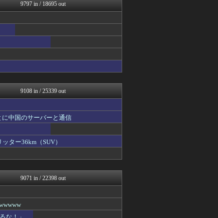
なんじぇいスタジアム＠なん...
9797 in / 18695 out
浮気ちゃんねる
ゴールデンタイムズ
mashlife通信
キスログ
スコールちゃんねる｜２ちゃ...
まとめ芸能＠美女画像まとめ...
気団まとめ-噫無情-｜嫁・...
トレンドの通り道
ぶる速-VIP
9108 in / 25339 out
とに中国のサーバーと通信
ッター36km（SUV）
9071 in / 22398 out
wwww
るな！」