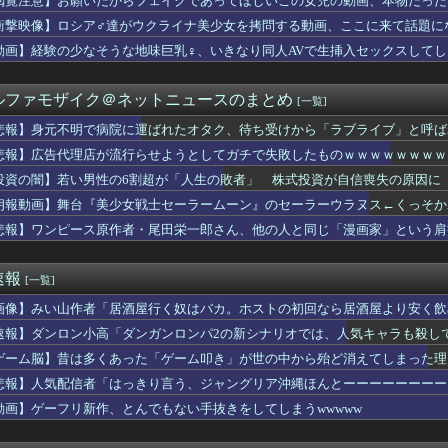
閲覧注意】お願いだからフェイクであってほしいこの女児の動画、本物だった
速鉄道！」中国「大赤字！」インドネシア「運営会社の株式購入！（...
衝撃映像】ロシア♂達がウクライナ美少女を拷問する動画、ここに来て話題に
系のせいでアニメ後進国になったと言っても過言じゃない
E、ついに通じない世代が現れる
動画】経験の少なそうな地味巨乳♀、いきなり同人AVで生挿入セックスしてし
本との関係が深い地球の裏側の国がこちらです‥」→「国境を越えた...
若い女)にチ○コ拭かれたらｗｗｗｗｗｗｗwwww
ルファモザイク＠ネットニュースのまとめ
[一覧]
なバスケ選手は誰か？」アンケートでマイケル・ジョーダンが圧倒的...
戦艦トランプ」、一隻作るのに4兆円かかる模様wwwwwww
悲報】身元不明で病院に運ばれたオタク、待ち受けから「ラブライブ」と呼ば
アイドルさん、表情もカラダもS♡X女になってしまうｗｗｗ
悲報】広告代理店が流行らせようとしてガチで失敗したものｗｗｗｗｗｗｗｗ
メン行ったら無茶苦茶だった...
妨害しまくった財務省の大物官僚、本来ならエース級の人材が就くは...
投資の闇】若い男性の6割超が「人生の敗者」 株式投資が自信喪失の原因に
された。従妹はYouTubeの企画をマネをして「別れさせごっこ...
朗報動画】舞台『美少女戦士セーラームーン』のセーラーウラヌス←くっそかわいいと
ーぱみゅぱみゅ、うっかり本名を告白してしまう！！！！！
悲報】ワンピース原作者・尾田栄一郎さん、他の人と同じ「漫画家」という肩
イス】「DXマイスドライバー」など、玩具の予約受付が開始！！プ...
本塁打ずつの共演！ドジャース6連敗！（海外の反応）
の山川穂高が一軍に上がれない理由
速報
[一覧]
じゅんの反戦漫画、意味不明すぎる…ネット「量産型左翼の最底辺み...
いうオッサンになると飲めなくなる飲料
画像】みい山作者「居酒屋行く奴はバカ。ホストの初回なら居酒屋より安く飲
販売の中国企業Zbtlink製ルーター20機種にバックドア、...
速報】ダンロン小高「ダンガンロンパ2の新シナリオでは、人気キャラも殺し
アラサー女性さん、公衆の面前でドエッチな露出を致してしまうｗｗ...
食べてる「恵方巻」がこちらwwwwwwwwwwwww
ゲーム脳】昔は多くあった「ゲーム叩き」が世の中から殆ど消えてしまった理由ww
力彩芽さんの現在の姿、エッッッッッッッッッッッッ！
悲報】人気配信者「はっきり言う、ジャングリア沖縄ほんとーーーーーーーー
！】先斗寧が魅せるマイクラの軌跡と感動のフィナーレ！
動画】ゲーフリ新作、とんでもない手抜きをしてしまうwwwww
ッコ、補助金たった15万円…日本法人社長「何をすれば評価が上が...
イト先の店長のインスタ見つけた
イナの大規模通販倉庫を攻撃…ワイルドベリーズへの報復！