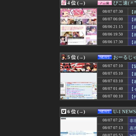
4 位 (→)
ぴこ速(〃'
08/07 07:06
日本「沖縄県知事
08/07 07:06
不倫相手の子を産
08/07 07:30
【
08/07 07:05
韓国人「悲報：サ
08/07 06:00
【
08/07 07:05
【画像】書道甲
08/06 21:15
08/07 07:05
【恐怖】手術中
【
08/07 07:05
【胸糞】Zクソ
08/06 19:50
【
08/07 07:04
【画像】新人声
08/06 17:30
【
08/07 07:03
【動画】エッチな
08/07 07:03
【遊戯王】新規
08/07 07:02
※【ガンダム】
5 位 (→)
おーるじ
08/07 07:02
【画像】「HUN
08/07 07:01
シカホワ村上宗隆
08/07 07:10
【
08/07 07:01
【ウマ娘】ピス
08/07 05:10
【
08/07 07:01
不動産ファンド「
08/07 03:10
08/07 07:01
【ウマ娘】胸の
【
08/07 07:00
【画像】いい天
08/07 01:40
【
08/07 07:00
【ホロライブ】り
08/07 00:10
【
08/07 07:00
【艦これ】ヴァ
08/07 07:00
「高市総理には愛
08/07 07:00
ついに国産リアルヒ
6 位 (→)
U-1 NEWS
08/07 07:00
世界の「変わっ
08/07 07:00
【動画】ロシア
08/07 07:29
非
08/07 07:00
【朗報】佐倉綾
08/07 07:13
高
08/07 07:00
金村美玖さんの
08/07 05:53
W