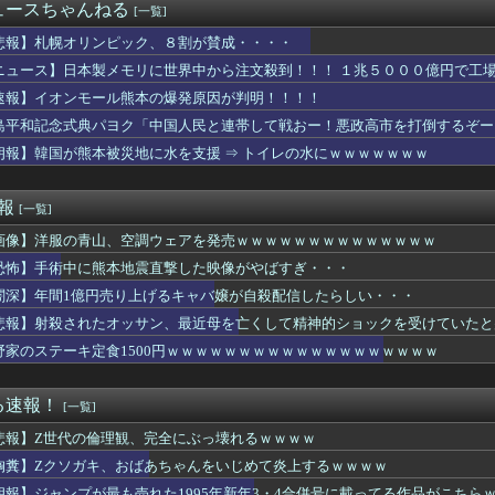
マがいたので、遠方だけどPixelの100倍ズームで頑張って...
ュースちゃんねる
[一覧]
、左遷
た2試合で去年1年間のラモヘルを超えてしまう
悲報】札幌オリンピック、８割が賛成・・・・
 パヨク「アジア人民、中国人民と連帯して戦おー！悪政高市を打倒...
ニュース】日本製メモリに世界中から注文殺到！！！ １兆５０００億円で工
、1231円にｗｗｗｗ
速報】イオンモール熊本の爆発原因が判明！！！！
寿司が美味しいと思うスーパー 3位『ヤオコー』 2位『イオン』...
ん(30)のおつぱいが凄いwwwwwwwwwwww
島平和記念式典パヨク「中国人民と連帯して戦おー！悪政高市を打倒するぞー
JKがお◯ぱい見せてくれたｗｗｗwｗｗｗｗｗｗｗｗ❤
朗報】韓国が熊本被災地に水を支援 ⇒ トイレの水にｗｗｗｗｗｗｗ
ース武器化」が裏目に、世界で重レアアース供給網の構築が加速
灼熱地獄へ 一方で東日本は気温が下がる
半グレ、怖すぎる⇒ｗｗｗｗ（※画像あり）
速報
[一覧]
ーパーで万引き団が、子供を同じ幼稚園に通わせてるママ３人組だっ...
画像】洋服の青山、空調ウェアを発売ｗｗｗｗｗｗｗｗｗｗｗｗｗｗ
してるんですか！？」婆さん「腕が抜けないのよ…助けて！」→帰宅...
お腹をナデナデする妊婦がウザイ💢それ自慢なの？💢💢💢」
恐怖】手術中に熊本地震直撃した映像がやばすぎ・・・
の尻ｗｗｗｗ
闇深】年間1億円売り上げるキャバ嬢が自殺配信したらしい・・・
ンでお持ち帰りした変態女のマ◯コに亀頭だけ突っ込んで寝たフリし...
遂に9070mAh（そこらの最新スマホの約2倍）のバッテリーを...
悲報】射殺されたオッサン、最近母を亡くして精神的ショックを受けていたと
ロックス株価70％急落でXboxに千載一遇の好機到来」
野家のステーキ定食1500円ｗｗｗｗｗｗｗｗｗｗｗｗｗｗｗｗｗｗｗ
ん(30)のお乳房がコチラwwwwwwwwwwww
Go「SNS最大のﾃﾞﾒﾘｯﾄは口を開く価値がない奴が発信で...
億円売り上げるキャバ嬢が自殺配信したらしい・・・
る速報！
[一覧]
震発生時の手術室の様子が公開される
悲報】Z世代の倫理観、完全にぶっ壊れるｗｗｗｗ
職場不倫が多すぎる理由がマジでヤバイｗｗｗｗ
っていうゲームを2作連続クリアした
胸糞】Zクソガキ、おばあちゃんをいじめて炎上するｗｗｗｗ
杯予選で審判を性接待して買収していたことが判明！ 何と日本も巻...
朗報】ジャンプが最も売れた1995年新年3・4合併号に載ってる作品がこちら