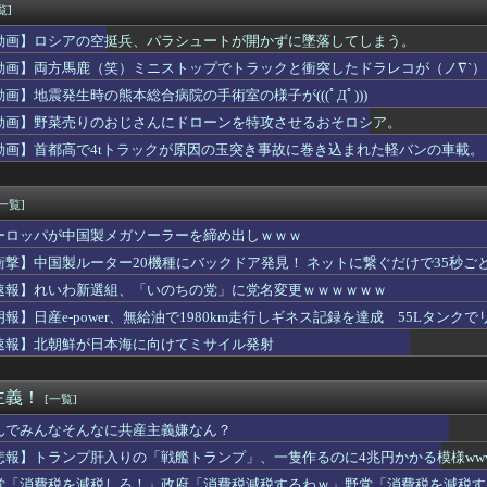
ー 国際試合で審判買収(性接待)をしてた模様wwwwwwww...
覧]
に帰宅。リビングに「裸の嫁」と男がいた。まさかの不倫現場に遭遇...
動画】ロシアの空挺兵、パラシュートが開かずに墜落してしまう。
ングリア行ってきたんだけどほんとーーーにおもんない！！！！」
）ちゃんの防災服ｗｗｗｗｗｗｗｗｗｗｗｗｗｗｗｗｗｗｗ（画像あ...
動画】両方馬鹿（笑）ミニストップでトラックと衝突したドラレコが（ノ∇`）
ツイチ子連れの私、彼氏が結婚を拒む理由がコレｗｗｗｗｗ
動画】地震発生時の熊本総合病院の手術室の様子が(((ﾟДﾟ)))
on配達員、ブチギレる・・・・・
動画】野菜売りのおじさんにドローンを特攻させるおそロシア。
夏菜、ロンハーで無防備パンチラ
が17歳のセイトの赤ちゃん妊娠→その理由がこれｗｗｗｗ
動画】首都高で4tトラックが原因の玉突き事故に巻き込まれた軽バンの車載。
定】待望の新作がついに登場！ホロライブメンバーたちが熱い戦いを...
イが親に送ったブチギレLINEがこちら
[一覧]
ーロッパが中国製メガソーラーを締め出しｗｗｗ
衝撃】中国製ルーター20機種にバックドア発見！ ネットに繋ぐだけで35秒ご
速報】れいわ新選組、「いのちの党」に党名変更ｗｗｗｗｗｗ
朗報】日産e-power、無給油で1980km走行しギネス記録を達成 55Lタンクでリ
速報】北朝鮮が日本海に向けてミサイル発射
主義！
[一覧]
んでみんなそんなに共産主義嫌なん？
悲報】トランプ肝入りの「戦艦トランプ」、一隻作るのに4兆円かかる模様www
党「消費税を減税しろ！」政府「消費税減税するわｗ」野党「消費税を減税す