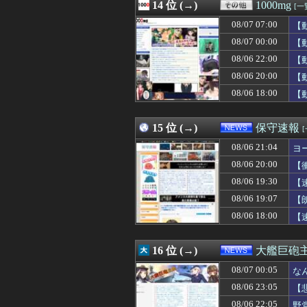
08/07 06:12
14 位 (→)
【悲報】韓国サッカ
1000mg
[一
08/07 06:12
予定より早めに家
08/07 07:00
【
08/07 06:12
スタンミ「ジャ
08/07 06:11
08/07 00:00
片山さつき（67
【
08/07 06:10
【賛否両論】バ
08/06 22:00
【
08/07 06:10
【画像】Amaz
08/06 20:00
【
08/07 06:10
【画像】女優・
08/07 06:10
【衝撃】21歳女
08/06 18:00
【
08/07 06:09
【8月7日発売決
08/07 06:09
【画像】ニートワ
15 位 (→)
保守速報
08/06 21:04
ヨ
08/06 20:00
【
08/06 19:30
【
08/06 19:07
【
08/06 18:00
【
16 位 (→)
大艦巨砲
08/07 00:05
な
08/06 23:05
【
08/06 22:05
野