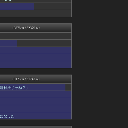
JDM速報 海外の反応
アルファルファモザイク＠ネ...
オレ的ゲーム速報＠刃
フットボール速報
キニ速
修羅場ハザード -復讐・D...
10878 in / 32379 out
ぶる速-VIP
バズッター速報
ゲーム魔人
なんじぇいスタジアム＠なん...
まとめたニュース
はーとログ
Samurai GOAL
アルファルファモザイク＠ネ...
アニはつ -アニメ発信場-
アナ速‐女子アナ画像速報
10173 in / 51742 out
NEWSぽけまとめーる
題解決じゃね？」
奥様は鬼女-DQN返しまと...
AKB48タイムズ（AKB...
なんJ PRIDE
鬼女の宅配便 - 修羅場・...
まとめCUP
理想ちゃんねる
になった
ハウメニージャパン！
NEWSまとめもりー｜2c...