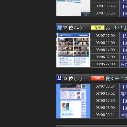
08/07 06:30
【海外の反応】な
08/07 00:45
08/07 06:30
【投資の闇】若
【
08/07 06:30
【99円】『心霊
08/07 00:25
【
08/07 06:30
【サッカー】ウガ
08/07 06:30
【動画】かもし
08/07 06:29
クレママ「庭にあ
12 位 (→)
お～い！
08/07 06:27
【画像】松本人
08/07 07:00
【
08/07 06:25
【悲報】パパ活で
08/07 06:25
【速報】ワンピ
08/06 22:00
【
08/07 06:25
【朗報】直近6試
08/06 14:00
【
08/07 06:24
店員さんにタメ
08/06 07:00
08/07 06:22
シングルファー
【
08/07 06:21
アルゼンチンの
08/05 22:00
報
08/07 06:20
【朗報動画】舞台
08/07 06:18
【朗報】幽遊白
08/07 06:18
【画像】田中み
13 位 (→)
働くモノニ
08/07 06:18
【衝撃】イギリ
08/07 00:57
【
08/07 06:18
「貰ったなら、そ
08/07 06:18
【質問】ゴール
08/06 19:52
専
08/07 06:16
【ドジャース6連
08/06 12:39
【
08/07 06:15
行方不明になった
08/06 08:00
【
08/07 06:15
嫁と子作り中なん
08/07 06:13
2027年4月に食
08/06 00:21
体
08/07 06:13
韓国人「熊本地
08/07 06:12
【速報】影山優