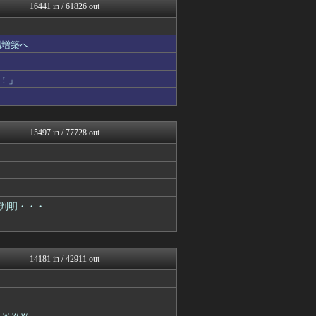
スマブラ屋さん | スマブ...
16441 in / 61826 out
なんJ PRIDE
阪神タイガースちゃんねる
反日愚国 恨寓瘻
場増築へ
なんじぇいスタジアム＠なん...
結婚・恋愛ニュースぷらす
ラビット速報
！」
なんJミュージアム
にゅーすアルー！
ゴールデンタイムズ
不思議.net - 5ch...
15497 in / 77728 out
奥様は鬼女-DQN返しまと...
鬼女はみた -修羅場・恋愛...
はーとログ
いたしん！
えっ!?またここのサイト?
ガジェット2ch
判明・・・
mutyunのゲーム+αブ...
BIPブログ
なんJ PRIDE
VIPPER速報
14181 in / 42911 out
ガハろぐNewsヽ(･ω･...
キスログ
あらまめ2ch
かんにゅー -韓国の反応-
ｗｗｗｗ