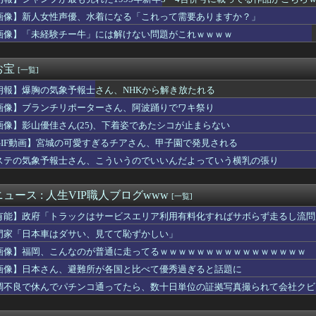
ぜ日本の軽トラックはアメリカのピックアップトラックの代わりにな...
い男性の6割超が「人生の敗者」 株式投資が自信喪失の原因に
画像】新人女性声優、水着になる「これって需要ありますか？」
探偵八雲』 『万能鑑定士Ｑの事件簿』 『東京レイヴンズ』など...
画像】「未経験チー牛」には解けない問題がこれｗｗｗｗ
ンダサッカー界に衝撃 若き主将が死去 携帯電話強盗に抵抗した末...
れない運転、限界突破する
るバウンサーちょうだい！」私「犬が使ってるから無理です」→断っ...
お宝
[一覧]
志さん、大勢の若いファンに囲まれてご満悦・・・
朗報】爆胸の気象予報士さん、NHKから解き放たれる
セッ○スしてきた結果ｗｗｗｗｗｗｗｗwwww
ースの「世界に5種しかない飛行能力」発言の謎が解けるWWW
画像】ブランチリポーターさん、阿波踊りでワキ祭り
合のジャイアンツ松本剛さんの打撃成績WWWWWWWWWWWWW...
画像】影山優佳さん(25)、下着姿であたシコが止まらない
口するやつｗｗｗｗｗｗｗｗｗｗｗｗｗｗｗｗｗｗｗｗｗｗｗｗ
ザーワイ、子供の担任と朝を迎える
GIF動画】宮城の可愛すぎるチアさん、甲子園で発見される
ファン、W杯決勝の再試合を求める署名活動を開始ｗｗｗ
ステの気象予報士さん、こういうのでいいんだよっていう横乳の張り
『美少女戦士セーラームーン』のセーラーウラヌス←くっそかわいい...
書の戸愚呂弟さん、地獄で最も過酷な冥獄界を選ぶｗｗｗ
な実さんの妊娠後の胸がヤバいことになってる
ュース : 人生VIP職人ブログwww
[一覧]
ス、タバコ販売禁止法案が可決されるｗｗｗｗｗ
有能】政府「トラックはサービスエリア利用有料化すればサボらず走るし流問
の日傘は私が貰って あ げ る」とＡさん。息子に買ってもらえよ...
デンに冠番組を持つ女アイドルがいないのは何故なのか？
門家「日本車はダサい、見てて恥ずかしい」
敗】大谷翔平25号26号ホームランｗｗｗｗｗｗｗｗ
画像】福岡、こんなのが普通に走ってるｗｗｗｗｗｗｗｗｗｗｗｗｗｗｗｗ
子の名前が「大和」だと知った。その名前について考えた結果、ネッ...
画像】日本さん、避難所が各国と比べて優秀過ぎると話題に
だけどこうなるwww
料品の消費税1％に減税､店頭価格を変えない店も｢利益がほとん...
調不良で休んでパチンコ通ってたら、数十日単位の証拠写真撮られて会社クビ
震発生時の病院手術中に突然の大揺れが凄まじい状況だ」
佳（25）、『爆弾発言』キタァアアアアアーーーーー！！