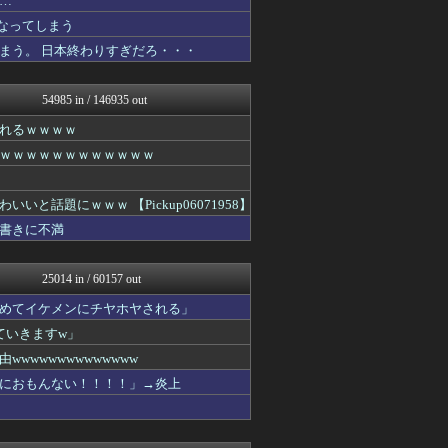
…
/)；｀ω´)＜国家総動...
なってしまう
異世界転生まとめ速報
まう。 日本終わりすぎだろ・・・
ゴールデンタイムズ
世界の憂鬱 海外・韓国の反...
バズッター速報
54985 in / 146935 out
バスケまとめ・COM
なんじぇいスタジアム＠なん...
れるｗｗｗｗ
じわ速 芸能ニュースまとめ
ｗｗｗｗｗｗｗｗｗｗｗｗ
まとめCUP
U-1 NEWS.
浮気ちゃんねる
話題にｗｗｗ 【Pickup06071958】
NEWSまとめもりー｜2c...
書きに不満
ヒーローNEWS
わーすぽ 海外の反応
鷹速@ホークスまとめブログ
25014 in / 60157 out
モナニュース
なんじぇいスタジアム＠なん...
めてイケメンにチヤホヤされる」
おーるじゃんる
ていきますw」
なんJミュージアム
ぶる速-VIP
wwwwwwwwwwww
不思議.net - 5ch...
におもんない！！！！」→炎上
トレンドの通り道
サイ速
まとめたニュース
軍事・ミリタリー速報☆彡