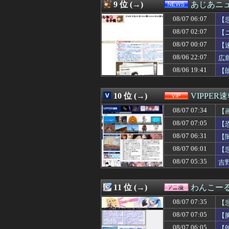
08/07 06:47
【画像】海岸にヒグ
9 位 (→)
あじあニ
08/07 06:46
財務省のエース
08/07 06:07
08/07 06:45
ガルシア、たっ
【
08/07 06:45
逮捕案件だろ 〜
08/07 02:07
【
08/07 06:41
大阪府の最低賃金
08/07 00:07
【
08/07 06:40
【お寿司】一番お
08/07 06:40
【画像】村重杏奈さ
08/06 22:07
広
08/07 06:40
【画像】えちえち
08/06 19:41
【
08/07 06:40
中国の「レアア
08/07 06:39
西日本、お盆は
08/07 06:39
【衝撃】愛知の
10 位 (→)
VIPPER
08/07 06:39
パートしているス
08/07 07:34
【
08/07 06:39
私「血まみれで何
08/07 06:33
独身女子(38)「
08/07 07:05
【
08/07 06:33
【画像】ギャル
08/07 06:31
【
08/07 06:33
【ｼｺ注意】合コ
08/07 06:32
08/07 06:01
中国の最新スマホ
【
08/07 06:32
Forbes「ロブ
08/07 05:35
吉
08/07 06:31
【画像】村重杏奈さ
08/07 06:31
メンタリストDai
08/07 06:31
【闇深】年間1
11 位 (→)
わんこー
08/07 06:30
【動画】熊本地
08/07 07:35
【
08/07 06:30
【事実か！？】
08/07 06:30
パラノマサイト
08/07 07:05
【
08/07 06:30
韓国、サッカーW
08/07 06:05
【