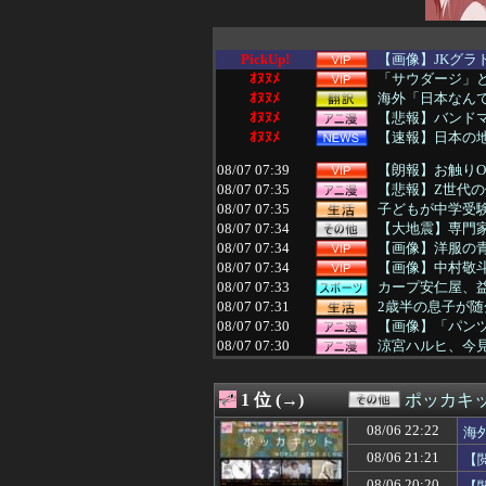
PickUp!
【画像】JKグラ
ｵﾇﾇﾒ
「サウダージ」
ｵﾇﾇﾒ
海外「日本なんて
ｵﾇﾇﾒ
【悲報】バンドマ
ｵﾇﾇﾒ
【速報】日本の
08/07 07:39
【朗報】お触りO
08/07 07:35
【悲報】Z世代
08/07 07:35
子どもが中学受験
08/07 07:34
【大地震】専門家
08/07 07:34
【画像】洋服の
08/07 07:34
【画像】中村敬斗
08/07 07:33
カープ安仁屋、
08/07 07:31
2歳半の息子が
08/07 07:30
【画像】「パン
08/07 07:30
涼宮ハルヒ、今
08/07 07:30
「パチンコ・パチ
08/07 07:30
【デレマス】和
1 位 (→)
ポッカキ
08/07 07:30
【画像】本田望
08/07 07:30
【悲報】身元不明
08/06 22:22
海
08/07 07:30
女性セブンにイケメ
08/06 21:21
【
08/07 07:29
非現実的なリベラ
08/07 07:29
イオンモール熊本
08/06 20:20