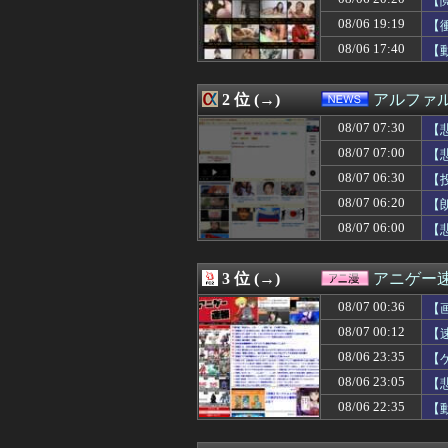
【
08/07 07:28
インドネシア「高
08/06 19:19
【
08/07 07:27
【悲報】なろう
08/06 17:40
08/07 07:26
【悲報】 TUB
【
08/07 07:25
韓国人「意外に日
08/07 07:25
【驚愕】看護師(
2 位 (→)
アルファ
08/07 07:20
「歴代で最も偉大
08/07 07:20
ランプ肝入りの「
08/07 07:30
【
08/07 07:19
【画像】元NMB
08/07 07:00
【
08/07 07:15
意識高い系のラー
08/07 07:13
高市内閣の政策を
08/07 06:30
【
08/07 07:12
従妹が現行犯逮捕
08/07 06:20
【
08/07 07:12
【衝撃】きゃり
08/07 06:00
【
08/07 07:12
【仮面ライダーマ
08/07 07:12
大谷とPCAが2
08/07 07:11
二軍で無双状態
3 位 (→)
アニゲー
08/07 07:11
【画像】いしかわ
08/07 07:10
「ファンタ」と
08/07 00:36
【
08/07 07:10
【緊急】世界各地で
08/07 00:12
【
08/07 07:09
【画像】えちえち
08/07 07:09
08/06 23:35
【画像】富裕層が
【
08/07 07:09
【画像あり】剛
08/06 23:05
【
08/07 07:09
【ついに最終日
08/06 22:35
【
08/07 07:08
BYDの軽EVラ
08/07 07:08
クビになったバ
08/07 07:07
ロシア、ウクラ