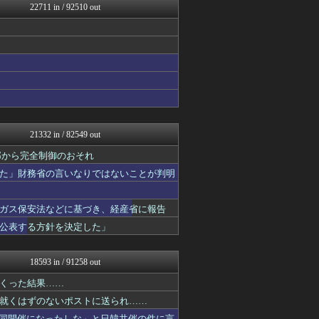
22711 in / 92510 out
/)；｀ω´)＜国家総動...
修羅場ライフ速報
海外トークログ
女子アナお宝画像速報－5c...
VIPPER速報
わんこーる速報！
おたくみくす 声優まとめ
いたしん！
遊戯王マスターデュエルまと...
GUNDAM.LOG｜ガン...
21332 in / 82549 out
最強ジャンプ放送局
なんJ PRIDE
外部から完全制御のおそれ
うまぴょいチャンネル -ウ...
た」財務省の言いなりではないことが判明
資格ちゃんねる
ウマ娘まとめ速報うまろぐ
登山ちゃんねる
ガス保安法などに基づき、経産省に報告
VTuberNews
公表する方針を決定した」
艦これ速報 艦隊これくしょ...
痛いニュース(ﾉ∀`)
ほんわかMkⅡ
18593 in / 91258 out
哲学ニュースnwk
1000mg
くった結果……
ぐら速 -声優まとめ速報-
就くはずのないポストに送られ……
乃木通 乃木坂46櫻坂46...
同開催になったしな」と日韓共催の件に言