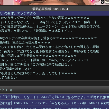
最新記事情報 - 08/07 07:41
ドルの身体、エッチすぎる
とかいうサウダージでしか聞いたことない言葉ｗｗｗｗｗｗｗｗ
行くんじゃなかった…」 日本を知ってしまったディズニー信者、帰...
ンが性加害で活動休止→ミュージシャン「これは僕たち男性全体の問...
地震被害に支援したのに「韓国産の水は水洗トイレに」
Kなベトナムの卒業式が羨まし過ぎるｗｗｗｗｗｗｗｗｗｗｗｗｗｗ...
の倫理観、完全にぶっ壊れるｗｗｗｗ
してる知り合い、たくさん受けさせてるけど合格したの通えない距離...
「南海トラフだけでなく直下型地震にも注意を」…中部各地に危険度...
青山、空調ウェアを発売ｗｗｗｗｗｗｗｗｗｗｗｗｗｗ
 かっこいいアスリート調査 1位 W杯でインスタフォロワー1...
益田＆小園にブチ切れ「この時期に来て勉強はない」
随分と語彙が増えてきた
ツを見せるためだけのアニメ」あったでしょｗｗｗｗｗ
見ても面白い
スロは適度に楽しむ遊びです。 のめり込みに注意しましょう。」←...
久井留美「夢を作って、いつか遊んで」
ット
結の妹、本田望結より実ってしまうｗｗｗｗｗｗｗｗ
[一覧]
で病院に運ばれたオタク、待ち受けから「ラブライブ」と呼ばれるｗ...
外「飛田新地でこんなアイドル級の子と即ハメできるのかよ」⇒ 晒された無
ン棋士”S6”が登場 渡辺明九段大激怒😤👎👎
閲覧注意】ENHYPEN・NI-KIファン「みなちゃん」（キャバ嬢・MINA）自殺
ル政策をゴリ押しした東京大学、貯金から無駄金を垂れ流しまくった...
の爆発「配管が損傷しガス漏れ、着火した可能性」福岡酸素、経産省...