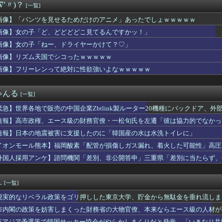
∇'〃)？
[一覧]
選（9月」沖縄県「辺野古転覆事件」日教組「同志社批判！（社民系...
んだ姉の病室で元彼と不倫相手夫婦が取っ組み合いになった。すると...
画像】「パンツを見せるためだけのアニメ」あったでしょｗｗｗｗｗ
ッカー協会の審判への性接待が事実の場合、国際試合の出場権を完全...
画像】女の子「ど、どどどどこ見てるんですかッ！」
子園とかいうお○ぱい見放題の大会ｗｗｗｗｗｗｗ
に熊本地震直撃した映像がやばすぎ・・・
画像】女の子「ねー、ドライヤーかけて？♡」
ガキ、おばあちゃんをいじめて炎上するｗｗｗｗ
画像】リズム天国でシコったｗｗｗｗｗ
優さん、水着になる「これって需要ありますか？」
画像】フリーレンって絶対に性欲強いよなｗｗｗｗｗ
JCの修行見つかる
「聖王女ローズパメラ」の”ドミナスパージ”指定ってなんなん？
高クオリティな1クールと作画荒れありの1年放映ならどっちがいい？
ゃんる
[一覧]
TER×HUNTER」のベンジャミン王子、強化系最強説ｗｗｗｗ
、通訳なしで普通に会話。コーチ「今10段階で6ぐらい。来た時は...
緊急】世界各地で販売の中国企業Zbtlink製ルーター20機種にバックドア、
ゴルってみんな幼稚園児設定だから興奮するよね
速報】高市政権、エース級の財務官僚・一松旬氏を左遷「彼は協力的でなかっ
みんなで大家さん」が約2881億円の債務超過 分配金の支払い停...
デカイ合法ウマ娘とかそりゃ国関係なく人気出るわな
速報】日本の地震被害に支援したのに「韓国産の水は水洗トイレに」
気だから高ボッチに行って来たった
イオンモール熊本】福岡酸素「配管が損傷しガス漏れ、着火した可能性」高圧
りーか、リグゼコーチから実家スーパーのフルーツ盛り合わせをもら...
外国人採用アンケ】諮問機関「差別、非公開答申」三重県「差別に当たらず、
トールはなんて呼べばいいんだろうね
想尽かした」コメ余りに農家が悲鳴 売値は生産原価の半分以下に…...
ューマノイドｷﾀ━━━━━━(ﾟ∀ﾟ)━━━━━━ !!!!...
.
[一覧]
た自動販売機」を貼っていく【珍百景】
の空挺兵、パラシュートが開かずに墜落してしまう。
現実的なリベラル政策をゴリ押しした東京大学、貯金から無駄金を垂れ流しま
音さん、やはりデカかった・・・
市内閣の政策を妨害しまくった財務省の大物官僚、本来ならエース級の人材が
スレンダーBODYガチでエグいって・・・ガチでエグいって・・・
杯アジア予選等で韓国サッカー協会がやらかしまくりだと発覚、「いきなり共