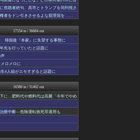
修羅場まとめ速報
日向坂46まとめもり～
に視聴者絶句、高市とトランプを同列視さ
渡る世間はキチばかり - ...
権者をドン引きさせるよな屁理屈を……
すまいる(^-^)ぶろぐ
みそパンNEWS
アルファルファモザイク＠ネ...
17554 in / 36684 out
もみあげチャ～シュ～
Ask Reddit まと...
者、帰国後『本家』に失望する事態に
ウマ娘うまぴょい速報
十年先を行っていたと話題に
ニチカン！
の声
お～い！お宝
乃木坂46まとめ 乃木りん...
をメロメロに
かせまと！
高生4人組がエモすぎると話題に
素敵な鬼女様
奥様は鬼女-DQN返しまと...
ファ板速報
16580 in / 51462 out
まぐろとにぼし
国難にあってもの申す！！
下に…肥料代や燃料代は高騰「今年でやめ
【サッカー まとめ】サカラ...
なんじぇいスタジアム＠なん...
治療中断―危険運転致死罪適用も
フィルダースチョイス
ボールパーク速報 海外の反...
キスログ
国難にあってもの申す！！
奥様は鬼女-DQN返しまと...