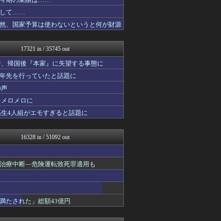
キスログ
芸能人の気になる噂
して……
バズッター速報
然、国家予算は使わないというと何が財源
がーるずレポート - ガー...
奥様は鬼女-DQN返しまと...
婚外ちゃんねる
17321 in / 35745 out
奥様は鬼女-DQN返しまと...
まとめCUP
者、帰国後『本家』に失望する事態に
NEWSまとめもりー｜2c...
十年先を行っていたと話題に
正義の見方
の声
キスログ
おーるじゃんる
をメロメロに
トレンドの通り道
高生4人組がエモすぎると話題に
がーるずレポート - ガー...
コノユビニュース｜みんなの...
女子アナお宝画像速報－5c...
16328 in / 51092 out
アニはつ -アニメ発信場-
Zチャンネル＠VIP
watch＠２ちゃんねる
治療中断―危険運転致死罪適用も
ウマ娘まとめ速報うまろぐ
オレ的ゲーム速報＠刃
常識的に考えた
アルファルファモザイク＠ネ...
満たされた」総額43億円
コンテンツ・声優 | ラブ...
ゲーム実況者速報＠YouT...