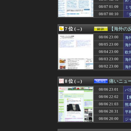
08/07 03:30
【衝撃】嫁の不
08/07 03:26
【画像】 こん
08/07 01:09
ミ
08/07 03:25
【悲報】格安ピン
08/07 00:10
「
08/07 03:19
大人になってか
な
08/07 03:18
ベランダで緑色で
08/07 03:18
恋愛相談してくる
7 位 (→)
【海外の
08/07 03:18
【すごい話】余命
08/07 03:15
08/06 23:00
ラブホあるあるW
海
08/07 03:12
【悲報】共同通
08/05 23:00
海
08/07 03:11
【必見動画】熊本
08/04 23:00
欧
08/07 03:10
【衝撃】妻の浮
08/07 03:10
【速報】日本の
08/03 23:00
海
08/07 03:09
【VCR RUST
08/02 23:00
海
08/07 03:09
【子供】結局何
08/07 03:09
米穀商社の木徳神糧
08/07 03:05
【画像】ダンス部
8 位 (→)
痛いニュース
08/07 03:03
【朗報】「誰か
08/06 23:01
08/07 03:03
【悲報】ワイ、上
パ
08/07 03:03
【驚愕】サッカ
08/06 22:02
【
08/07 03:01
【ウマ娘】昔の
08/06 21:03
熊
08/07 03:00
夫さん、妻に「天
08/07 03:00
【天文】「系外衛
08/06 20:31
平
08/07 03:00
【悲報】娘「吹奏
08/06 20:00
ジ
08/07 03:00
【ラブライブ！】B
08/07 03:00
【画像】一番手