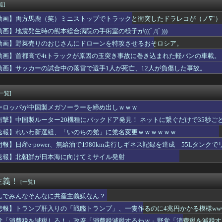
る。明るくなったら即座に爆音で鳴き出して毎日朝4時に叩き起こし...
覧]
の理想の乳首、ついに発見されるｗｗｗｗｗｗｗ
動画】両方馬鹿（笑）ミニストップでトラックと衝突したドラレコが（ノ∇`）
弾を強化していくべきだった
に熊本地震直撃やばすぎ！！！！！
動画】地震発生時の熊本総合病院の手術室の様子が(((ﾟДﾟ)))
スのロロノア・ゾロさん、ペローナちゃんとフラグが立ちまくるｗｗ...
動画】野菜売りのおじさんにドローンを特攻させるおそロシア。
剣士が陰好み
動画】首都高で4tトラックが原因の玉突き事故に巻き込まれた軽バンの車載。
新選組、さん、「いのちの党」に改名ｗｗｗｗ
「デジタル販売が約9割、ディスク市場縮小の大きな影響は想定して...
動画】サッカーの試合中の落雷で選手1人が死亡、12人が負傷した事故。
いた「高機動試作型ザク」ってよく考えると時系列がおかしいな
[一覧]
ーロッパが中国製メガソーラーを締め出しｗｗｗ
衝撃】中国製ルーター20機種にバックドア発見！ ネットに繋ぐだけで35秒ご
速報】れいわ新選組、「いのちの党」に党名変更ｗｗｗｗｗｗ
朗報】日産e-power、無給油で1980km走行しギネス記録を達成 55Lタンクでリ
速報】北朝鮮が日本海に向けてミサイル発射
主義！
[一覧]
んでみんなそんなに共産主義嫌なん？
悲報】トランプ肝入りの「戦艦トランプ」、一隻作るのに4兆円かかる模様www
党「消費税を減税しろ！」政府「消費税減税するわｗ」野党「消費税を減税す