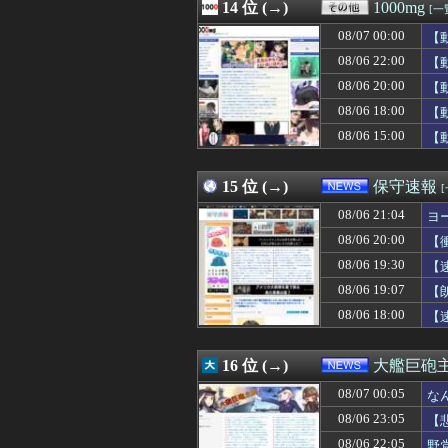
08/07 02:05
14 位 (→)
セミがうるさすぎ
1000mg
[一
08/07 02:05
【動画】全男子
08/07 00:00
【
08/07 02:05
ヤムチャは繰気
08/07 02:03
08/06 22:00
【動画】手術中
【
08/07 02:03
【朗報】ワンピー
08/06 20:00
【
08/07 02:03
【動画】謎の女
08/06 18:00
【
08/07 02:03
【速報】れいわ
08/07 02:02
【朗報】カプコン
08/06 15:00
【
08/07 02:02
アイナが乗って
15 位 (→)
保守速報
08/06 21:04
ヨ
08/06 20:00
【
08/06 19:30
【
08/06 19:07
【
08/06 18:00
【
16 位 (→)
大艦巨砲
08/07 00:05
な
08/06 23:05
【
08/06 22:05
野