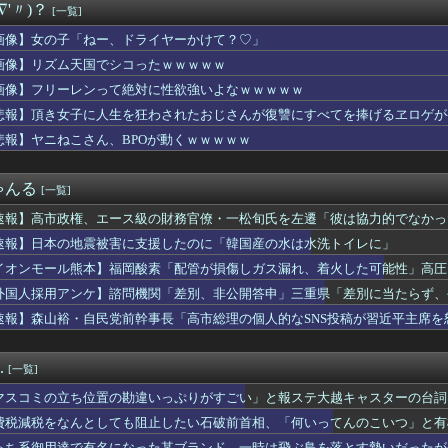
∇'〃)？
[一覧]
、マジでヤバイぞ・・・
が今年で10周年ってマジ？wwwwwwwwwwwwwwwww
画像】女の子「ねー、ドライヤーかけて？♡」
友達からたまにチケット買わされるから見に行くんやけどさ・・・
画像】リズム天国でシコったｗｗｗｗｗ
outube配信にもNightbotみたいなコメント制御ツ...
まれる「銀」は従来推定よりも約55％多かった？ 隕石の分析結果...
画像】フリーレンって絶対に性欲強いよなｗｗｗｗｗ
1500万の中古物件、レベチｗｗｗｗｗｗｗｗｗｗｗｗｗｗｗｗｗ...
悲報】頂き女子に人生を狂わされたおじさんが復讐にすべてを捧げるヱロゲが
はボサボサな忠犬ミラ公たち
悲報】ヤニねこさん、BPOが動くｗｗｗｗｗ
🌙🐈‍⬛「うちのオタクは社畜かボンボン」（世界の平均睡眠時間ラ...
票問題の年に、選挙管理委員会が成果給を99.99%受け取ってい...
超しつこい男にブチギレて帰宅。それから3ヶ月、突然携帯に着信が...
ゃんる
[一覧]
サーキットでパレード走行訓練中だった白バイが転倒事故 20代の...
国防関連技術保護を重視し供給連鎖から中国系を完全排除へ 供給業...
速報】高市政権、エース級の財務官僚・一松旬氏を左遷「彼は協力的でなかっ
ん、とんでもない恵体の白人美女と結婚してしまうｗｗｗｗｗｗｗｗ...
速報】日本の地震被害に支援したのに「韓国産の水は水洗トイレに」
出産中の嫁と険悪…もう会わずに離婚したくなった理由がコレｗｗｗｗ
としても阻止したい石破前首相、「何いってんのこいつ」と有権者を...
イオンモール熊本】福岡酸素「配管が損傷しガス漏れ、着火した可能性」高圧
に出そうと思っていた物をダンボール箱ごと持っていったママ。中身...
外国人採用アンケ】諮問機関「差別、非公開答申」三重県「差別に当たらず、
がケチャップ、タイトルがスイーツ臭…。クックパッドで地雷レシピ...
速報】森山裕・自民党前幹事長「高市総理の個人的なSNS投稿が習近平主席を
ってたトメが、標的をコトメに変えた→トメ「いつになったら結婚す...
イト
おっぱいが小さい。【朗悲報】
.
[一覧]
の嫁のマ○コをチ◯コで擦りまくった結果ｗｗｗｗｗｗｗｗｗｗｗ
女性に手を褒められてめっちゃ嬉しかった
マスコミの立ち位置の勘違いっぷりがすごい」と報ステ大越キャスターの台詞
とかいうサウダージでしか聞いたことない言葉ｗｗｗｗｗｗｗｗ
ようという思惑がひしひしと
費税減税をなんとしても阻止したい石破前首相、「何いってんのこいつ」と有
を目の前にした吉岡里帆の顔ｗｗｗｗｗ
っち系御用達で有名になった某ブランド、一時は飛ぶ鳥を落とす勢いだったが