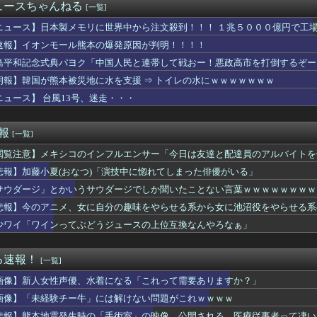
で有名な川上産業、社名を「プチプチ株式会社」に変更wwwww
ュースちゃんねる
[一覧]
察、韓国代表前監督を任意聴取…業務上背任などの容疑
者が猫の寿命を2倍に上げる注射剤を開発。これこそノーベル賞だろ...
ニュース】日本製メモリに世界中から注文殺到！！！ １兆５０００億円で工
ズ】ライトセーバーって握りづらそうだよね…
速報】イオンモール熊本の爆発原因が判明！！！！
ンソク、地方選挙で基礎議員1議席のみ獲得し『全て私の責任』と頭...
島平和記念式典パヨク「中国人民と連帯して戦おー！悪政高市を打倒するぞー
人が騒ぐ「水洗い」は予備洗浄だった！日本の飲食店の衛生習慣を解説
り薄色薄味に煮た煮物を、味見もせずに色を見ただけで「薄そうだか...
朗報】韓国が熊本被災地に水を支援 ⇒ トイレの水にｗｗｗｗｗｗｗ
校の女子生徒、一時心肺停止 同乗看護師は適切な処置行わず、生徒...
ニュース】 台風13号、迷走・・・
おいたメモが泥よけになっただなんてｗｗ
ケット残骸、月面に衝突か…ファルコン9の上段！
おむつ交換で噛みつかれ」看護助手の男を逮捕 90歳入院患者の顔...
速報
[一覧]
浮気でメール爆弾！2度目で取った行動がこれｗｗｗ
閲覧注意】メキシコのインフルエンサー「今日は友達と配達員のアルバイトを
女 ←くっそかわいいと話題にｗｗｗ 【Pickup06072...
ニメ、女に自分の趣味をやらせる系から女に池沼役をやらせる系へ変化
悲報】加藤小夏(おなつ)「演技中に惚れてしまった俳優がいる」
有名になった某ブランド、一時は飛ぶ鳥を落とす勢いだったが今期の...
サウダージ」とかいうサウダージでしか聞いたことない言葉ｗｗｗｗｗｗｗｗ
教組委員長「杜撰な計画、学校が責めを負うのは当然」としつつも、...
と言われているが個人的にはクソゲーだと思うゲーム挙げてけ
悲報】今のアニメ、女に自分の趣味をやらせる系から女に池沼役をやらせる系
の瞳が綺麗すぎて吸い込まれる！！！【乃木坂46】
少ワイ「ワインってぶどうジュースの上位互換なんやろなぁ」
限定の消費減税「確実に戻す」発言は「私の覚悟」
前に付き合ってた女性の事をふと思い出した。もう24年は会ってな...
ないというか…。泥に同情する気はないけど報告者も何だかなぁ…
る速報！
[一覧]
くし年の離れた妹を育てた義兄。姪が十歳になった頃からおかしくな...
画像】新人女性声優、水着になる「これって需要ありますか？」
おすすめ
身強調の「過激すぎる三角水着」公開でネットざわつき
画像】「未経験チー牛」には解けない問題がこれｗｗｗｗ
年ジャンプさん、最大発行部数653万部から急降下でついに100...
悲報】熊本地震発生時の「手術室」の映像、公開される。医療従事者って凄い