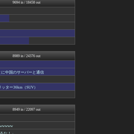
子育てちゃんねる
9694 in / 18458 out
女子アナお宝画像速報－5c...
カンダタ速報
watch＠２ちゃんねる
アニはつ -アニメ発信場-
いたしん！
Zチャンネル＠VIP
mutyunのゲーム+αブ...
GUNDAM.LOG｜ガン...
8989 in / 24376 out
とに中国のサーバーと通信
ッター36km（SUV）
8949 in / 22097 out
wwww
るな！」