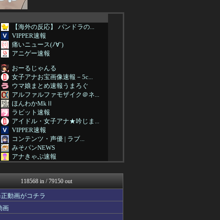
【海外の反応】 パンドラの...
VIPPER速報
痛いニュース(ﾉ∀`)
アニゲー速報
おーるじゃんる
女子アナお宝画像速報－5c...
ウマ娘まとめ速報うまろぐ
アルファルファモザイク＠ネ...
ほんわかMkⅡ
ラビット速報
アイドル・女子アナ★吟じま...
VIPPER速報
コンテンツ・声優 | ラブ...
みそパンNEWS
アナきゃぷ速報
韓国ニュース反応まとめ
国難にあってもの申す！！
118568 in / 79150 out
アルファルファモザイク＠ネ...
(*ﾟ∀ﾟ)ゞカガクニュー...
修正動画がコチラ
VIPワイドガイド
動画
理想ちゃんねる
がーるずレポート - ガー...