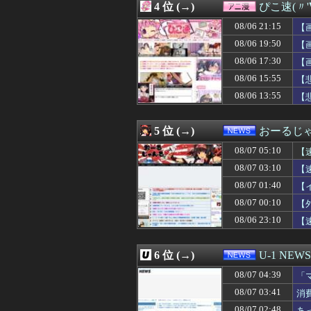
4 位 (→)
ぴこ速(〃'
08/07 04:00
早食いしてる奴
08/07 04:00
【画像】キズナアイ
08/06 21:15
【
08/07 04:00
劇団員やってる
08/06 19:50
【
08/07 04:00
もこうのKICK・Y
08/06 17:30
08/07 04:00
【天文】太陽に含
【
08/07 04:00
【画像】北海道の
08/06 15:55
【
08/07 04:00
【ウマ娘】今日
08/06 13:55
【
08/07 04:00
【ラブライブ！】
08/07 04:00
韓国人「ソクリ投
08/07 03:57
合コンで出会った
5 位 (→)
おーるじ
08/07 03:55
三重県警察 鈴鹿
08/07 03:51
SpaceX、米
08/07 05:10
【
08/07 03:50
【画像】チー牛さ
08/07 03:10
【
08/07 03:50
【絶望】里帰り
08/07 01:40
08/07 03:41
消費税減税をなん
【
08/07 03:39
子の保育園バザー
08/07 00:10
【
08/07 03:39
【ククパ】味付け
08/06 23:10
【
08/07 03:39
小梨の私へ嫌味言
08/07 03:38
やってみたいバ
08/07 03:34
【画像】Ado、
6 位 (→)
U-1 NEWS
08/07 03:33
【興奮】発情期
08/07 03:32
【画像】ワイ、
08/07 04:39
「
08/07 03:30
「サウダージ」
せ
08/07 03:41
消
08/07 03:30
【画像】5億円
08/07 02:48
あ