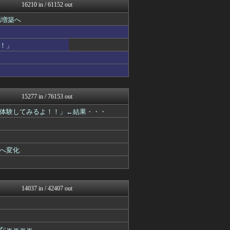
ラビット速報
16210 in / 61152 out
WorldFootball...
場増築へ
ガラパゴスジャパン - 海...
ヒーローNEWS
韓国ニュース反応まとめ
！」
モッコスヌ〜ン
婚外ちゃんねる
がーるずレポート - ガー...
奥様は鬼女-DQN返しまと...
軍事・ミリタリー速報☆彡
国難にあってもの申す！！
15277 in / 76153 out
キスログ
体験してみるよ！！」←結果・・・
アルファルファモザイク＠ネ...
VIPPER速報
U-1 NEWS.
正義の見方
ゲーム魔人
へ変化
坂道情報通～乃木坂46まと...
とりのまるやき（保守）
奥様は鬼女-DQN返しまと...
奥様は鬼女-DQN返しまと...
14037 in / 42407 out
婚外ちゃんねる
まとめたニュース
がーるずレポート - ガー...
フィルダースチョイス
なｗｗｗｗ