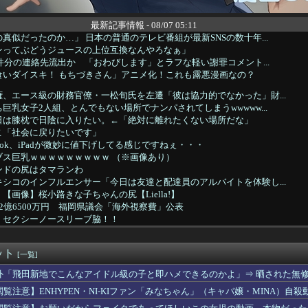
最新記事情報 - 08/07 05:11
真似だったのか…」 日本の普通のテレビ番組が最新SNSの数十年...
ンってぶどうジュースの上位互換なんやろなぁ」
0件分の連絡先流出か 「おわびします」とラフな軽い謝罪コメント...
食いダイスキ！ もちづきさん」アニメ化！これも露悪漫画なの？
、エース級の財務官僚・一松旬氏を左遷「彼は協力的でなかった」財...
巨乳女子2人組、とんでもない場所でナンパされてしまうwwwww...
日は膝枕で日陰に入りたい。←「絶対に離れたくない場所だな」
こ「社会に戻りたいです」
cBook、iPadが微妙に値下げしてる感じですねぇ・・・
ブス巨乳ｗｗｗｗｗｗｗｗｗ （※画像あり）
ンドの尻はタマランわ
シコのインフルエンサー「今日は友達と配達員のアルバイトを体験し...
【画像】桜小路きな子ちゃんの尻【Liella!】
2億6500万円 福岡県議会「海外視察費」公表
 セクシーノースリーブ脇！！
のカーチェイスの末、捕まえてみたら…泥酔状態の飲酒運転だった」
りつつある」ブルームバーグが突き付けた韓国金融市場の崖っぷち ...
ット
格外の恵体を晒してしまうｗｗｗｗ 【Pickup060720...
[一覧]
じゃね…？」世界が気付き始める Linuxの市場シェアが初め...
外「飛田新地でこんなアイドル級の子と即ハメできるのかよ」⇒ 晒された無
じゃね…？」世界が気付き始める Linuxの市場シェアが初め...
閲覧注意】ENHYPEN・NI-KIファン「みなちゃん」（キャバ嬢・MINA）自殺
ッテリーが膨らんで画面が剥がれてきたんやが
る夫へ」を語ろう