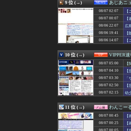
08/07 03:00
【朗報】プチプチ
9 位 (→)
あじあニ
08/07 03:00
◆悲報◆韓国警
08/07 02:07
08/07 03:00
海外「日本の科学
【
08/07 03:00
【スターウォー
08/07 00:07
【
08/07 03:00
韓国人「イ・ジュ
08/06 22:07
広
08/07 03:00
【食洗機】韓国
08/07 02:57
ダシをちゃんとと
08/06 19:41
【
08/07 02:57
福祉タクシーで下
08/06 14:07
【
08/07 02:57
家族用に入れて
08/07 02:55
スペースXのロ
08/07 02:55
千葉県袖ケ浦市「
10 位 (→)
VIPPER
08/07 02:50
【既視感】嫁の
08/07 05:00
【
08/07 02:50
【画像】関西2大美
08/07 02:50
【悲報】今のア
08/07 04:10
【
08/07 02:48
あっち系御用達で
08/07 03:30
「
08/07 02:45
【辺野古事故】日
08/07 02:45
08/07 02:50
世間では神ゲー
【
08/07 02:40
矢田萌華ちゃん
08/07 02:15
幼
08/07 02:40
高市首相、2年
08/07 02:39
【ボッコ】25年
08/07 02:39
なんかＧＪ出来
11 位 (→)
わんこー
08/07 02:39
若くして両親を亡
08/07 00:45
【
08/07 02:39
【画像】これ超
08/07 02:38
野村周平、下半
08/07 00:25
【
08/07 02:37
【悲報】 週刊少
08/07 00:05
【