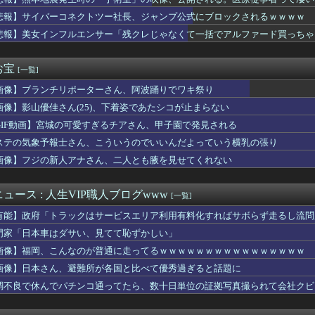
ゆうか（元・小倉優香）が水着グラビア復帰ｗｗｗｗｗ
製造販売している川上産業、「プチプチ株式会社」に社名変更
悲報】サイバーコネクトツー社長、ジャンプ公式にブロックされるｗｗｗｗ
子のバスト一覧ｗｗｗｗｗｗｗｗｗｗｗｗwｗｗｗｗ
悲報】美女インフルエンサー「残クレじゃなくて一括でアルファード買っちゃった」
ー女優・三浦恵理子、全裸ナマ乳がHすぎる
から質問は聞くよ
男は救われない」ってのに女がブチ切れた理由ｗｗｗｗ
お宝
[一覧]
のTikToker可愛すぎｗｗｗｗｗ
画像】ブランチリポーターさん、阿波踊りでワキ祭り
風俗事情をご覧くださいｗｗｗｗｗｗｗｗｗｗwwww
キンキンに冷えてやがる！
画像】影山優佳さん(25)、下着姿であたシコが止まらない
たのに無断でごっそり持っていくのはダメだろう
GIF動画】宮城の可愛すぎるチアさん、甲子園で発見される
金こまめてきます」って言っちゃったときに同僚から嫌味を言われた...
の引退後の姿に世界が騒然！←「これは素晴らしい！」（海外の反応...
ステの気象予報士さん、こういうのでいいんだよっていう横乳の張り
ンってぶどうジュースの上位互換なんやろなぁ」
画像】フジの新人アナさん、二人とも腋を見せてくれない
、巨乳美少女を出してしまうｗｗ
払ってしまったらこうなるwww
の円買い協調介入は｢一時しのぎに過ぎない｣｢財政政策､金融政策...
ュース : 人生VIP職人ブログwww
[一覧]
歴史、ついに『崩壊』してしまう・・・・・
有能】政府「トラックはサービスエリア利用有料化すればサボらず走るし流問
-ライアーゲーム- 第17話 感想：秋山さんの逆転の策がバ...
護疲れした嫁を持つ男のリアルな本音が怖すぎる件ｗｗｗｗ
門家「日本車はダサい、見てて恥ずかしい」
、通訳なしで普通に会話。コーチ「今10段階で6ぐらい。来た時は...
画像】福岡、こんなのが普通に走ってるｗｗｗｗｗｗｗｗｗｗｗｗｗｗｗｗ
ナミ、自宅の風呂場でHなパンティ姿を見せつける
画像】日本さん、避難所が各国と比べて優秀過ぎると話題に
を教えてほしいんやが、オススメあるか🥃
サッカー界に衝撃 若き主将が死去 携帯電話強盗に抵抗した末に石...
調不良で休んでパチンコ通ってたら、数十日単位の証拠写真撮られて会社クビ
製メモリに世界中から注文殺到！！！ １兆５０００億円で工場増築...
「暑すぎて服脱ごうかと思った」･･････････ﾊﾟｼｬｯ...