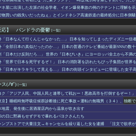
倫相手から『神対応』されて人生やり直せた結果ｗｗｗｗ
なだらしない体型の女子が好きなやついる？
ヤネ屋に出演した左派の社会学者、イオン爆発事故の例のテナントに理解を示
サロ行ってきたらｗｗｗｗｗｗｗｗｗｗｗwwww
安物買いの銭失いだったねぇ」とインドネシア高速鉄道の最終処分に日本側騒
ら共感できなくなったキャラ
んだ？
赤いくちばしの中型のインコを保護。ご近所あたりにチラシを貼り、...
職場の後輩(♀)に、勝手に不倫相手（本命）にされた。挙句その彼...
反応】 パンドラの憂鬱
[一覧]
半年と言われてたがウワキ夫捨てて義両親の介護やめたらガンが綺麗...
VW
外「日本なんて行くんじゃなかった…」 日本を知ってしまったディズニー信
信、ガチで逝く・・・・・・
外「全部日本の真似だったのか…」 日本の普通のテレビ番組が最新SNSの数
総合病院 地震発生時の手術室の映像が色んな意味で衝撃的だと話題...
州「日本だけ反則だろ…」 世界の『日本びいき』にヨーロッパ全土から不満
気が発覚…あのときの「音信不通の弟」の意味がヤバすぎたｗｗｗｗ
地震被害に支援したのに「韓国産の水は水洗トイレに」
外「世界で日本を死守するぞ！」 日本の消防署を訪れたちびっ子集団が世界
】葛葉達：7日目｜あまりに生々しすぎる陰キャムーブでギャルを...
外「日本がキラキラして見える…」 日本の街頭インタビューに登場した女子
歳差がベスト？？
、4-6月期経常利益が前年同期比97.7％減の0.7億円に減...
さん、公式SNSで部員のエ○チな動画をあげてしまった結果ｗｗｗ...
(ﾉ∀`)
[一覧]
らも好かれる主人公」の特徴、ガチで決まるｗｗｗｗ
司、新入社員がスタバでパソコンやって企業秘密漏洩したから泣かし...
ヨク「アジア人民、中国人民と連帯して戦おー！悪政高市を打倒するぞー！」
ー王国ブラジルで進むサッカー離れ 36％が「関心なし」
東京】睡眠時無呼吸症候群診断後に死亡事故＝運転の無職男（３４）、独断で
水着がそのまま入るジャーニー…まるで成長していない！？
本地震、発生後に居酒屋店内から温泉が吹き出す
井のシミ数えてれば終わるでな」と押し倒されて性行為 → 凄いこ...
星」を史上初めて発見か--しかし「衛星」の定義を揺るがす事態に...
和の日に黙祷もせずデモで暴れるパヨクさんたち
楽部の顧問に楽器買えって言われた」親「いくらなの？」娘「60万...
ャンプストアで大量注文→キャンセルを繰り返した女を逮捕 「注文で欲求が
Lｺｽﾞｶﾎ…？🐉【蓮ノ空】
Vグループはマジでこういう男とのコラボも解禁したほうがいいよ