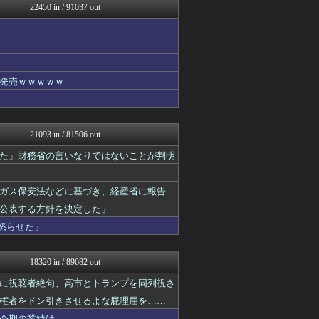
22450 in / 91037 out
オレ的ゲーム速報＠刃
ラビット速報
ネラーボイス
ゲーム実況者速報＠YouT...
常識的に考えた
アルファルファモザイク＠ネ...
発売ｗｗｗｗｗ
パカ娘速報！！ウマ娘まとめ...
コンテンツ・声優 | ラブ...
韓国ニュース反応まとめ
婚外ちゃんねる
21093 in / 81506 out
国難にあってもの申す！！
もえるあじあ(･∀･)
た」財務省の言いなりではないことが判明
アルファルファモザイク＠ネ...
キスログ
ガス保安法などに基づき、経産省に報告
U-1 NEWS.
奥様は鬼女-DQN返しまと...
公表する方針を決定した」
奥様は鬼女-DQN返しまと...
怒らせた」
婚外ちゃんねる
がーるずレポート - ガー...
筋肉速報
18320 in / 89682 out
えっ!?またここのサイト?
ダイエット速報＠2ちゃんね...
に視聴者絶句、高市とトランプを同列視さ
VIPPER速報
権者をドン引きさせるよな屁理屈を……
芸能人の気になる噂
今期の業績は……