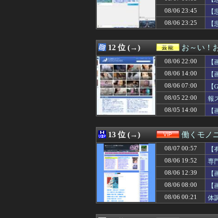
08/07 02:34
【超画像】小倉
08/06 23:45
08/07 02:34
「プチプチ」を
【
08/07 02:34
【画像】坂道女
08/06 23:25
【
08/07 02:34
【画像】 セクシ
08/07 02:32
筋トレに詳しい
08/07 02:30
【事実】「弱い
12 位 (→)
お～い！
08/07 02:30
【画像】 色白美肌
08/06 22:00
【
08/07 02:25
【驚愕】ロシアの
08/07 02:18
暑すぎぃからの
08/06 14:00
【
08/07 02:18
言えば快くあげ
08/06 07:00
【
08/07 02:18
両替のことを「お
08/05 22:00
08/07 02:17
日本の大相撲力士
報
08/07 02:15
幼少ワイ「ワイ
08/05 14:00
【
08/07 02:15
FE万紫千紅さん
08/07 02:15
SEXに10万円
08/07 02:13
岸田元首相､日米
13 位 (→)
働くモノニ
08/07 02:12
【悲報】日本の
08/07 00:57
【
08/07 02:12
LIAR GAME 
08/07 02:10
【不倫願望】介
08/06 19:52
専
08/07 02:10
シカホワ村上宗隆
08/06 12:39
【
08/07 02:10
【画像】橋本マ
08/06 08:00
【
08/07 02:09
美味いウイスキー
08/07 02:07
【凶気】ウガンダ
08/06 00:21
体
08/07 02:07
【ニュース】日本
08/07 02:05
【画像】道頓堀女子