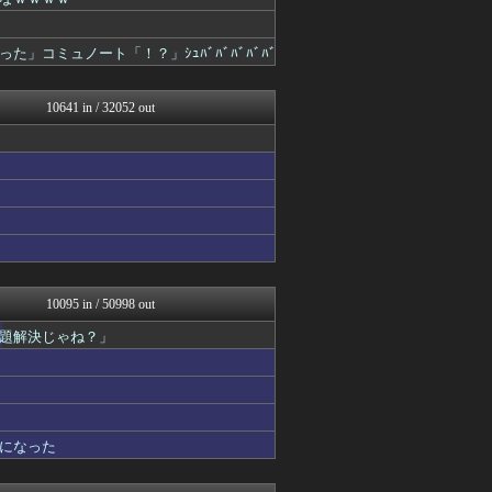
【サッカー まとめ】サカラ...
コノユビニュース｜みんなの...
芸能人の気になる噂
コミュノート「！？」ｼｭﾊﾞﾊﾞﾊﾞﾊﾞﾊﾞ
芸能人の気になる噂
ダイエット速報＠2ちゃんね...
キスログ
10641 in / 32052 out
芸能人の気になる噂
バズッター速報
ハロン棒ch
奥様は鬼女-DQN返しまと...
婚外ちゃんねる
海外の反応スポーツ
VIPPER速報
げぇ速
まとめCUP
理想ちゃんねる
10095 in / 50998 out
NEWSまとめもりー｜2c...
題解決じゃね？」
アニメつぶやき速報‼︎
キスログ
スコールちゃんねる｜２ちゃ...
まとめ芸能＠美女画像まとめ...
トレンドの通り道
【サッカー まとめ】サカラ...
になった
あじあニュースちゃんねる
不思議.net - 5ch...