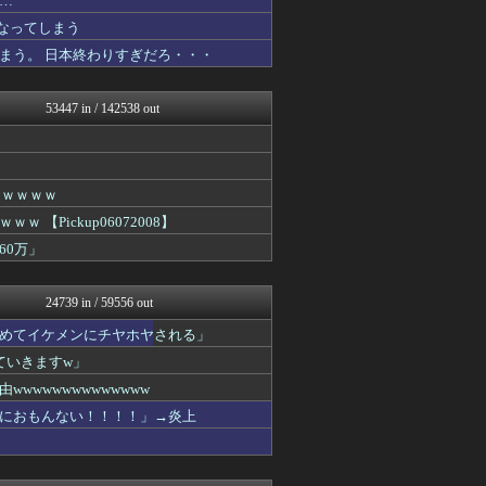
…
U-1 NEWS.
なってしまう
WorldFootball...
まう。 日本終わりすぎだろ・・・
バズッター速報
がーるずレポート - ガー...
芸能人の気になる噂
53447 in / 142538 out
軍事・ミリタリー速報☆彡
芸能人の気になる噂
芸能人の気になる噂
まとめCUP
NEWSまとめもりー｜2c...
ｗｗｗｗｗ
まとめ芸能＠美女画像まとめ...
Pickup06072008】
VIPPER速報
60万」
コノユビニュース｜みんなの...
げぇ速
不思議.net - 5ch...
24739 in / 59556 out
ツバメ速報＠ヤクルトスワロ...
V系まとめ速報
めてイケメンにチヤホヤされる」
子育てちゃんねる
ていきますw」
がーるずレポート - ガー...
女子アナお宝画像速報－5c...
wwwwwwwwwwww
いたしん！
におもんない！！！！」→炎上
Zチャンネル＠VIP
watch＠２ちゃんねる
mutyunのゲーム+αブ...
ウマ娘まとめ速報うまろぐ