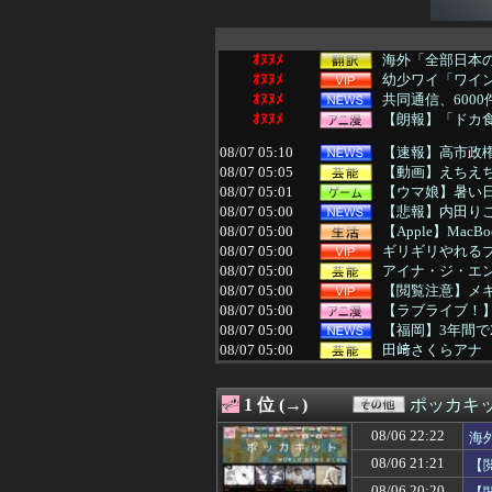
ｵﾇﾇﾒ
海外「全部日本の
ｵﾇﾇﾒ
幼少ワイ「ワイ
ｵﾇﾇﾒ
共同通信、600
ｵﾇﾇﾒ
【朗報】「ドカ
08/07 05:10
【速報】高市政権
08/07 05:05
【動画】えちえち
08/07 05:01
【ウマ娘】暑い
08/07 05:00
【悲報】内田り
08/07 05:00
【Apple】Ma
08/07 05:00
ギリギリやれる
08/07 05:00
アイナ・ジ・エ
08/07 05:00
【閲覧注意】メキ
08/07 05:00
【ラブライブ！】
08/07 05:00
【福岡】3年間で
08/07 05:00
田﨑さくらアナ
08/07 05:00
韓国人「雨の中
08/07 04:55
「投資不適格にな
1 位 (→)
ポッカキ
08/07 04:50
【公開処刑】姉、規
08/07 04:45
「Linuxで十分
08/06 22:22
海
08/07 04:45
「Linuxで十分
08/06 21:21
【
08/07 04:41
タブレットのバ
08/07 04:39
ドラマ「親愛な
08/06 20:20