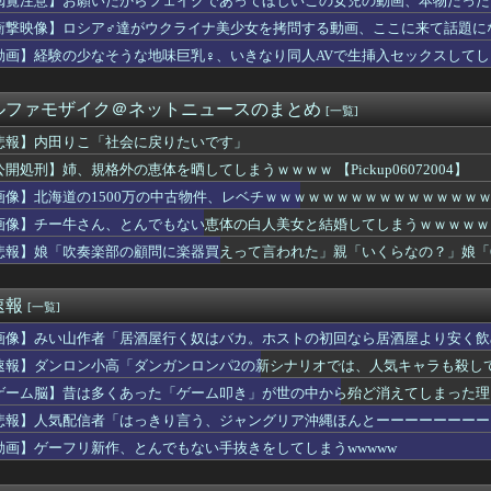
閲覧注意】お願いだからフェイクであってほしいこの女児の動画、本物だった
位置の勘違いっぷりがすごい」と報ステ大越キャスターの台詞に視聴...
衝撃映像】ロシア♂達がウクライナ美少女を拷問する動画、ここに来て話題に
察、大韓サッカー協会を家宅捜索 代表監督選考巡り
イッた後に嬢の耳元で「好き」って囁く瞬間ｗｗｗｗｗｗｗｗwww...
動画】経験の少なそうな地味巨乳♀、いきなり同人AVで生挿入セックスしてし
出すコスメ
ん、大勢の若いファンに囲まれてご満悦wwwwwwwwwwww...
ルファモザイク＠ネットニュースのまとめ
[一覧]
国に臨検された場合は「台湾軍が対応」と台湾軍トップ！
落も3位が射程圏内。新井監督「特別な日の試合だったので負けて悔...
悲報】内田りこ「社会に戻りたいです」
し上半身ヤバすぎだってwwwwwww
公開処刑】姉、規格外の恵体を晒してしまうｗｗｗｗ 【Pickup06072004】
子供を妊娠したんだ…」父「！？実は俺と母さんも兄妹なんだ」ぼく...
らく、ガチでブチギレてしまう！！！！！！
画像】北海道の1500万の中古物件、レベチｗｗｗｗｗｗｗｗｗｗｗｗｗｗｗ
出た仙台育英の野球部JKマネージャー、ガチで可愛いぞ
画像】チー牛さん、とんでもない恵体の白人美女と結婚してしまうｗｗｗｗｗｗｗｗ 【
(おなつ)「演技中に惚れてしまった俳優がいる」
悲報】娘「吹奏楽部の顧問に楽器買えって言われた」親「いくらなの？」娘「
神駅と薬院駅の駅構内で不審な音声（下ネタ）が流れる 第三者が不...
実際にプレイしたらわかるけどライザは友達って感じで性的な目では...
、撮られるｗｗｗｗｗｗｗｗｗｗ
速報
[一覧]
プロ野球選手※多村仁志禁止
ーぱみゅぱみゅ 本名をさらりと告白
画像】みい山作者「居酒屋行く奴はバカ。ホストの初回なら居酒屋より安く飲
こ盛りにしてるのはまあ見かけるが持ち帰りはなしでしょう、、、
速報】ダンロン小高「ダンガンロンパ2の新シナリオでは、人気キャラも殺し
く、フる側の曲
デ女優さん、番組の企画でハッスルしすぎてしまうｗｗｗｗｗｗ
ゲーム脳】昔は多くあった「ゲーム叩き」が世の中から殆ど消えてしまった理由ww
んのJK姿😍ｗｗ😍ｗ😍ｗｗｗ😍ｗｗｗｗｗｗ
悲報】人気配信者「はっきり言う、ジャングリア沖縄ほんとーーーーーーーー
倉優香さん、水着グラビア復帰してシコらせにくるｗ
動画】ゲーフリ新作、とんでもない手抜きをしてしまうwwwww
コネクトツーの松山氏、JUMP公式にブロックされるｗｗｗｗｗｗ...
The Binding of Isaac」「ダークソウル...
ゃんとフサパンの水着、DKPIとDKPIが触れてる構図が良き…