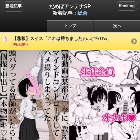
だめぽアンテナSP
Ranking
新着記事
新着記事：
総合
トップ
次へ
【悲報】スイス「これは勝ちましたわ…(ﾆﾁｬｧｧw」
(PickUP!)