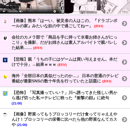
【画像】熊本「はーい、被災者の人はこの、『ドラゴンボ
ールの家』みたいな奴の中で過ごしてねー」
(ｵﾇﾇﾒ)
会社のカメラ部で「商品を手に持って水着お姉さんがにっ
こり」を撮影、だがお姉さんは素人アルバイトで親バレし
た結果……
(ｵﾇﾇﾒ)
【悲報】親「うちの子にはゲームは買い与えません。本だ
けで十分」→結果ｗｗｗ
(ｵﾇﾇﾒ)
海外「全部日本の真似だったのか…」 日本の普通のテレビ
番組が最新SNSの数十年先を行っていたと話題に
(ｵﾇﾇﾒ)
【恐怖】「写真撮っていい？」川へ誘ってきた怪しい男か
ら逃げ切った私⇒テレビに映った『衝撃の顔』に絶句
(21:00)
【画像】野菜ってもうブロッコリーだけ食ってりゃええや
んけ！ブロッコリーの栄養に比べたら他の野菜なんてカス
や
(21:00)