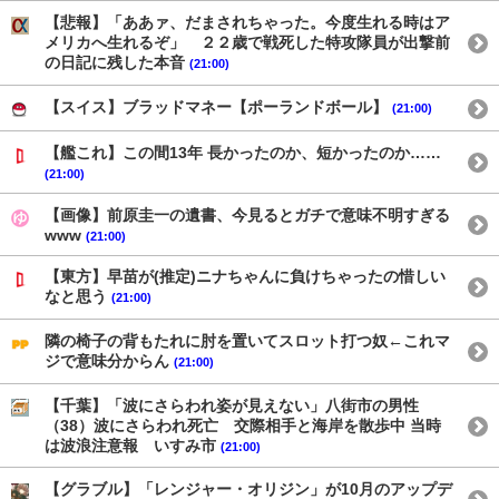
【悲報】「ああァ、だまされちゃった。今度生れる時はア
メリカへ生れるぞ」 ２２歳で戦死した特攻隊員が出撃前
の日記に残した本音
(21:00)
【スイス】ブラッドマネー【ポーランドボール】
(21:00)
【艦これ】この間13年 長かったのか、短かったのか……
(21:00)
【画像】前原圭一の遺書、今見るとガチで意味不明すぎる
www
(21:00)
【東方】早苗が(推定)ニナちゃんに負けちゃったの惜しい
なと思う
(21:00)
隣の椅子の背もたれに肘を置いてスロット打つ奴←これマ
ジで意味分からん
(21:00)
【千葉】「波にさらわれ姿が見えない」八街市の男性
（38）波にさらわれ死亡 交際相手と海岸を散歩中 当時
は波浪注意報 いすみ市
(21:00)
【グラブル】「レンジャー・オリジン」が10月のアップデ