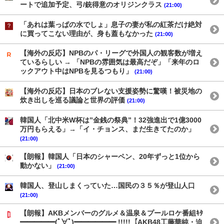
ートで追加予定、弓/銃得意のオリジンクラス
(21:00)
「あれは葉っぱの水でしょ」息子の妻が私の紅茶だけ絶対
に買ってこない理由が、身も蓋もなかった
(21:00)
【海外の反応】NPBのパ・リーグで外国人の観客数が増え
ているらしい → 「NPBの雰囲気は最高だぞ」「来年のロ
ックアウト中はNPBを見るつもり」
(21:00)
【海外の反応】日本のブレない支援姿勢に驚嘆！被災地の
炊き出しを巡る議論と世界の評価
(21:00)
韓国人「北中米W杯は”金銭の祭典”！32強進出で1億3000
万円もらえる」→「イ・チョンス、まだ生きてたのか」
(21:00)
【朗報】韓国人「日本のシャーペン、20年ずっと1位から
動かない」
(21:00)
韓国人、登山しまくっていた…国民の３５％が登山人口
(21:00)
【朗報】AKBメンバーのグルメ＆温泉＆プールロケ番組ｷﾀ
━━━━━(ﾟ∀ﾟ)━━━━━━ !!!!!【AKB48工藤華純・迫