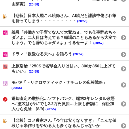
由芽実】
(20:58)
【悲報】日本人艦これ絵師さん、AI絵だと誹謗中傷され筆
を折ってしまう・・・・・・・・・
(20:58)
義母「共働きで子育てなんて大変ねぇ、でも仕事辞めちゃ
ダメよ。二人目は考えてる？職場のこともあるから大変で
しょう。でも辞めちゃダメよ」うるせーよ！
(20:57)
ドラマ「親愛なる夫へ」を語ろう
(20:57)
上原浩治「250Sで名球会入りは甘い。300か350に上げて
もいい」
(20:55)
モバP「トリクロマティック・ナチュレの広報戦略」
(20:55)
返却査定の厳格化…ソフトバンク、端末2年レンタル改悪
へ“塗装はがれ”でも2.2万円負担…上限も倍額に 保証加
入なら免除 [8/9]
(20:55)
【悲報】コメ農家さん「今年は安くなりすぎ」「こんな値
段じゃ米作りをやめる人も多くなるんじゃないか