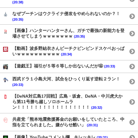
(20:38)
なぜプーチンはウクライナ侵攻をやめられないのか？！
(20:35)
【画像】ハンターハンターさん、ガチで最強の新能力を登
場させてしまうｗｗｗｗｗｗｗ
(20:35)
【動画】波多野結衣さんビーチクビンビンドスケベおっぱ
いｗｗｗｗｗｗｗｗｗｗ
(20:34)
【遊戯王】福引が５等６等しか出ないんだが🤬
(20:33)
西武ドラ１小島大河、試合をひっくり返す逆転２ラン！
(20:33)
【DeNA対広島17回戦】広島・坂倉、DeNA・中川虎大か
ら第11号勝ち越しソロホームラ
ン！！！！！！！！！！！！！！！！！
(20:32)
共産党「熊本地震救援募金のお願いをしていたところ、中
指を立てられました。嫌がらせ酷い」
(20:31)
【画像】YouTubeコメント欄、キレッキレ
(20:31)