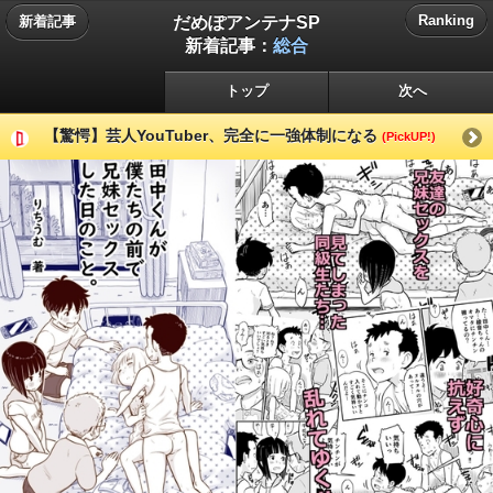
だめぽアンテナSP
Ranking
新着記事
新着記事：
総合
トップ
次へ
【驚愕】芸人YouTuber、完全に一強体制になる
(PickUP!)