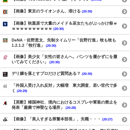
【画像】東京のライオンさん、溶ける
(20:30)
【画像】秋葉原で大量のメイド＆巫女たちがぶっかけ祭ｗ
ｗｗｗｗｗｗｗｗｗｗ
(20:30)
DeNA・佐野恵太、先制タイムリー「佐野行進」牧も牧も
1.2.1.2「牧行進」
(20:30)
【画像】美少女「女性の皆さんへ。パンツを履かずにを履
いてみてください」
(20:30)
デリ嬢を落とすプロだけど質問ある？
(20:30)
「外国人受け入れ反対」大幅増 東大調査、若い世代で多
く
(20:29)
【英断】靖国神社、境内におけるコスプレや軍装の禁止を
発表「厳粛で神聖なる場所」
(20:28)
【画像】「美人すぎる県警本部長」、失職・・・
(20:27)