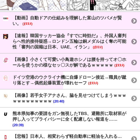
【動画】自動ドアの仕組みを理解した富山のツバメが賢
い。
(ｵﾇﾇﾒ)
【速報】韓国サッカー協会『すでに時効だ』、外国人審判
らへ性的接待疑惑→ロンドン五輪は銅メダルはく奪の可能
性「審判の国籍は日本、UAE、イラン」
(ｵﾇﾇﾒ)
【画像】小さくて可愛い小鳥遊ホシノは腰を持ってオ〇ホ
ールを使うかの様なセッ〇スが解であるｗｗｗｗｗ
(ｵﾇﾇﾒ)
ドイツ空港のウクライナ機に自爆ドローン接近→職員が蹴
り落とす→偶然起爆装置が壊れセーフ
(ｵﾇﾇﾒ)
【画像】若手女子アナさん、脇を見せつけてしまうｗｗｗ
ｗｗｗｗｗｗｗｗｗ
(20:40)
熊本県知事の要請をガン無視したTBS、避難所に取材班が
押し入ってプライバシーに全く配慮しない報道を……
(20:39)
【悲報】日本人、相変わらず軽自動車に軽油を入れる…