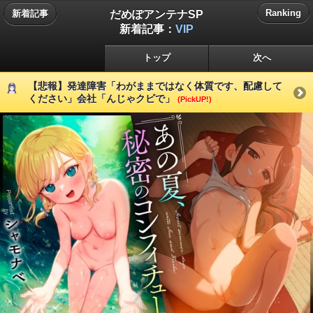
だめぽアンテナSP
Ranking
新着記事
新着記事：
VIP
トップ
次へ
【悲報】発達障害「わがままではなく体質です、配慮して
ください」会社「んじゃクビで」
(PickUP!)