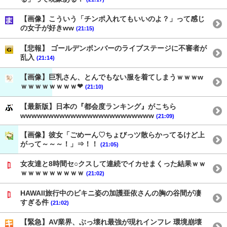
【画像】こういう「チンポ入れてもいいのよ？」って感じ
の女子が好きww
(21:15)
【悲報】 ゴールデンボンバーのライブステージに不審者が
乱入
(21:14)
【画像】巨乳さん、とんでもない服を着てしまうｗｗｗw
ｗｗｗｗｗｗｗｗ❤
(21:10)
【最新版】日本の『都会度ランキング』がこちら
wwwwwwwwwwwwwwwwwwwwwwww
(21:09)
【画像】彼女「ごめーん♡ちょびっツ散らかってるけど上
がって～～～！」⇒！！
(21:05)
女友達と8時間セ○クスして連続でイカせまくった結果ｗｗ
ｗｗｗｗｗｗｗｗｗ
(21:02)
HAWAII旅行中のビキニ姿の加護亜依さんの胸の谷間が凄
すぎる件
(21:02)
【緊急】AV業界、ぶっ壊れ最強が現れインフレ 環境崩壊