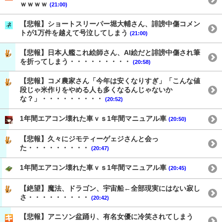
ｗｗｗｗ
(21:00)
【悲報】ショートスリーパー堀大輔さん、誹謗中傷コメン
トが1万件を越えて号泣してしまう
(21:00)
【悲報】日本人艦これ絵師さん、AI絵だと誹謗中傷され筆
を折ってしまう・・・・・・・・・
(20:58)
【悲報】コメ農家さん「今年は安くなりすぎ」「こんな値
段じゃ米作りをやめる人も多くなるんじゃないか
な？」・・・・・・・・・
(20:52)
1年間エアコン壊れた車ｖｓ1年間マニュアル車
(20:50)
【悲報】久々にジモティーゲェジさんと会っ
た・・・・・・・・・
(20:47)
1年間エアコン壊れた車ｖｓ1年間マニュアル車
(20:45)
【絶望】魔法、ドラゴン、宇宙船←全部現実にはない寂し
さ・・・・・・・・・
(20:42)
【悲報】アニソン盆踊り、有名女優に冷笑されてしまう