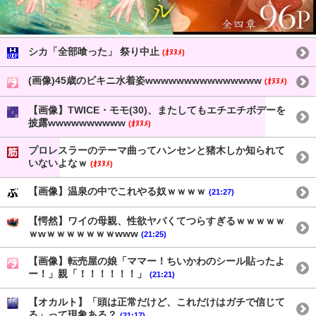
シカ「全部喰った」 祭り中止
(ｵﾇﾇﾒ)
(画像)45歳のビキニ水着姿wwwwwwwwwwwwwww
(ｵﾇﾇﾒ)
【画像】TWICE・モモ(30)、またしてもエチエチボデーを
披露wwwwwwwwww
(ｵﾇﾇﾒ)
プロレスラーのテーマ曲ってハンセンと猪木しか知られて
いないよなｗ
(ｵﾇﾇﾒ)
【画像】温泉の中でこれやる奴ｗｗｗｗ
(21:27)
【愕然】ワイの母親、性欲ヤバくてつらすぎるｗｗｗｗｗ
ｗwｗｗｗｗｗｗｗwww
(21:25)
【画像】転売屋の娘「ママー！ちいかわのシール貼ったよ
ー！」親「！！！！！！」
(21:21)
【オカルト】「頭は正常だけど、これだけはガチで信じて
る」って現象ある？
(21:17)