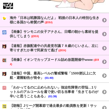
海外「日本は戦勝国なんだよ」 戦後の日本人の特別な生き
様に各国から称賛の声
(ｵﾇﾇﾒ)
【画像】サンモニの女子アナさん、日曜の朝から素材を提
供してしまう
(ｵﾇﾇﾒ)
【速報】赤旗配達中の共産党市議７８歳のじいさん、左に
寄りすぎたか車で民家当て逃げ
(ｵﾇﾇﾒ)
【画像】イオンでカップヌードル詰め放題開催中www
(ｵﾇﾇ
ﾒ)
【速報】中国、最高レベルの警戒警報「1500便以上に欠
航・避難勧告が発令」
(01:40)
「わかってるのに止められない」強迫性障害の苦悩…1リ
ットルのアルコールを週で使い切る当事者「生きてるのが
辛いと思うこともある」
(01:39)
【朗報】Jリーグ開幕節で過去最多の動員数を更新！サッ