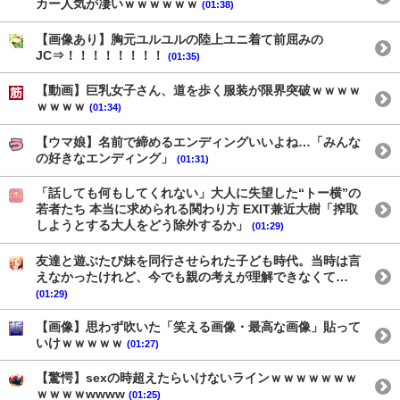
カー人気が凄いｗｗｗｗｗｗ
(01:38)
【画像あり】胸元ユルユルの陸上ユニ着て前屈みの
JC⇒！！！！！！！！
(01:35)
【動画】巨乳女子さん、道を歩く服装が限界突破ｗｗｗｗ
ｗｗｗｗ
(01:34)
【ウマ娘】名前で締めるエンディングいいよね…「みんな
の好きなエンディング」
(01:31)
「話しても何もしてくれない」大人に失望した“トー横”の
若者たち 本当に求められる関わり方 EXIT兼近大樹「搾取
しようとする大人をどう除外するか」
(01:29)
友達と遊ぶたび妹を同行させられた子ども時代。当時は言
えなかったけれど、今でも親の考えが理解できなくて…
(01:29)
【画像】思わず吹いた「笑える画像・最高な画像」貼って
いけｗｗｗｗｗ
(01:27)
【驚愕】sexの時超えたらいけないラインｗｗｗｗｗｗｗ
ｗｗｗｗwwww
(01:25)