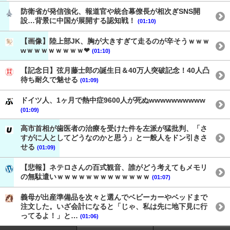
防衛省が発信強化、報道官や統合幕僚長が相次ぎSNS開
設…背景に中国が展開する認知戦！
(01:10)
【画像】陸上部JK、胸が大きすぎて走るのが辛そうｗｗｗ
wｗｗｗｗｗｗｗｗ❤
(01:10)
【記念日】弦月藤士郎の誕生日＆40万人突破記念！40人凸
待ち耐久で魅せる
(01:09)
ドイツ人、1ヶ月で熱中症9600人が死ぬwwwwwwwwww
(01:09)
高市首相が歯医者の治療を受けた件を左派が猛批判、「さ
すがに人としてどうなのかと思う」と一般人をドン引きさ
せる
(01:09)
【悲報】ネテロさんの百式観音、誰がどう考えてもメモリ
の無駄遣いｗｗｗｗｗｗｗｗｗｗｗｗｗ
(01:07)
義母が出産準備品を次々と選んでベビーカーやベッドまで
注文した。いざ会計になると「じゃ、私は先に地下見に行
ってるよ！」と…
(01:06)