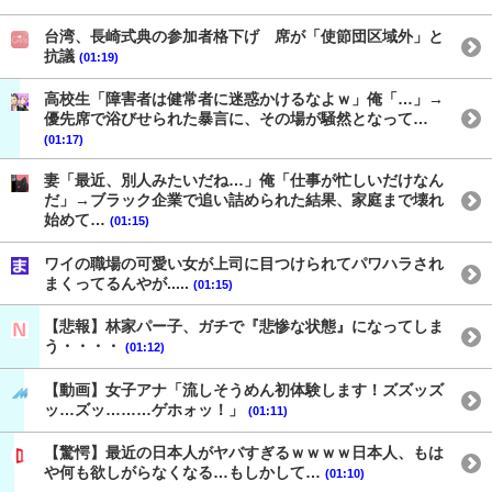
台湾、長崎式典の参加者格下げ 席が「使節団区域外」と
抗議
(01:19)
高校生「障害者は健常者に迷惑かけるなよｗ」俺「…」→
優先席で浴びせられた暴言に、その場が騒然となって…
(01:17)
妻「最近、別人みたいだね…」俺「仕事が忙しいだけなん
だ」→ブラック企業で追い詰められた結果、家庭まで壊れ
始めて…
(01:15)
ワイの職場の可愛い女が上司に目つけられてパワハラされ
まくってるんやが.....
(01:15)
【悲報】林家パー子、ガチで『悲惨な状態』になってしま
う・・・・
(01:12)
【動画】女子アナ「流しそうめん初体験します！ズズッズ
ッ…ズッ………ゲホォッ！」
(01:11)
【驚愕】最近の日本人がヤバすぎるｗｗｗｗ日本人、もは
や何も欲しがらなくなる…もしかして…
(01:10)