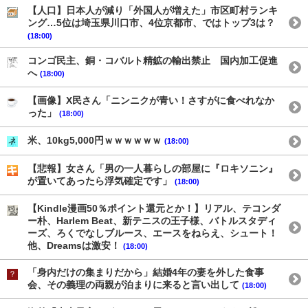
【人口】日本人が減り「外国人が増えた」市区町村ランキ
ング…5位は埼玉県川口市、4位京都市、ではトップ3は？
(18:00)
コンゴ民主、銅・コバルト精鉱の輸出禁止 国内加工促進
へ
(18:00)
【画像】X民さん「ニンニクが青い！さすがに食べれなか
った」
(18:00)
米、10kg5,000円ｗｗｗｗｗｗ
(18:00)
【悲報】女さん「男の一人暮らしの部屋に『ロキソニン』
が置いてあったら浮気確定です」
(18:00)
【Kindle漫画50％ポイント還元とか！】リアル、テコンダ
ー朴、Harlem Beat、新テニスの王子様、バトルスタディ
ーズ、ろくでなしブルース、エースをねらえ、シュート！
他、Dreamsは激安！
(18:00)
「身内だけの集まりだから」結婚4年の妻を外した食事
会、その義理の両親が泊まりに来ると言い出して
(18:00)