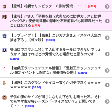
【悲報】札幌オリンピック、８割が賛成・・・・
(ｵﾇﾇﾒ)
【速報】パさん「平和を願う式典なのに防弾ガラスと防弾
バッグSP」安倍元首相の悲劇や石破前首相も同環境だった
ことは忘れる
(ｵﾇﾇﾒ)
【ラブライブ！】【画像】ニジガク京まふドスケベ人魚の
描き下ろし【虹ヶ咲】
(18:00)
登山口でスマホは預けて入山するルールにできないでしょ
うか？山はそれほどの覚悟で入る場所だと思うのです
(18:00)
【遊戯王ラッシュデュエル情報】「遊戯王ラッシュデュエ
ル 限定イベント LIMIT 1」開催情報公開！
(18:00)
【困惑】このグランドセイコー買うかガチで迷うｗｗｗｗ
ｗｗｗｗｗｗ
(18:00)
子供の服のサイズが同じになりお下がりを断った私。それ
でもママ友が毎シーズン『○サイズない？』と聞いてき
て・・・
(18:00)