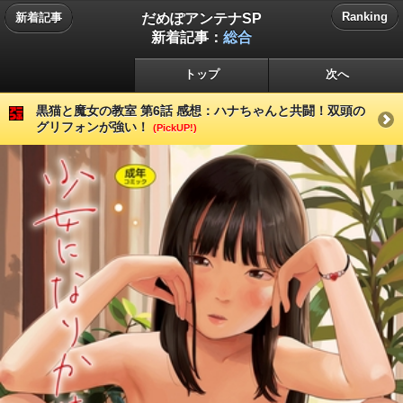
だめぽアンテナSP
Ranking
新着記事
新着記事：
総合
トップ
次へ
黒猫と魔女の教室 第6話 感想：ハナちゃんと共闘！双頭の
グリフォンが強い！
(PickUP!)