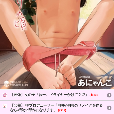
【画像】女の子「ねー、ドライヤーかけて？♡」
(ｵﾇﾇﾒ)
【悲報】FFプロデューサー「FF6やFF8のリメイクを作る
なら4部か5部作になります」
(ｵﾇﾇﾒ)