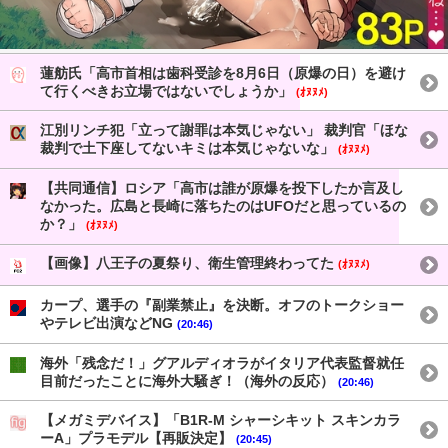
蓮舫氏「高市首相は歯科受診を8月6日（原爆の日）を避け
て行くべきお立場ではないでしょうか」
(ｵﾇﾇﾒ)
江別リンチ犯「立って謝罪は本気じゃない」 裁判官「ほな
裁判で土下座してないキミは本気じゃないな」
(ｵﾇﾇﾒ)
【共同通信】ロシア「高市は誰が原爆を投下したか言及し
なかった。広島と長崎に落ちたのはUFOだと思っているの
か？」
(ｵﾇﾇﾒ)
【画像】八王子の夏祭り、衛生管理終わってた
(ｵﾇﾇﾒ)
カープ、選手の『副業禁止』を決断。オフのトークショー
やテレビ出演などNG
(20:46)
海外「残念だ！」グアルディオラがイタリア代表監督就任
目前だったことに海外大騒ぎ！（海外の反応）
(20:46)
【メガミデバイス】「B1R-M シャーシキット スキンカラ
ーA」プラモデル【再販決定】
(20:45)