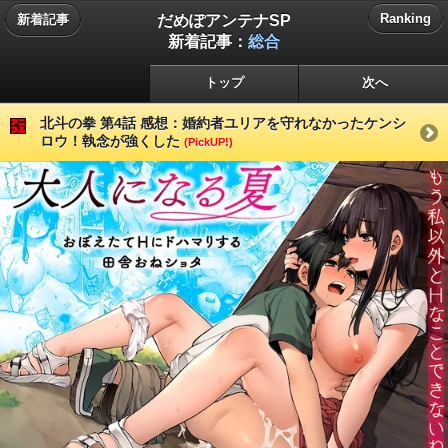
だめぽアンテナSP
Ranking
新着記事
新着記事：
総合
トップ
次へ
北斗の拳 第4話 感想：婚約者ユリアを守れなかったケンシ
ロウ！執念が強くした
(PickUP!)