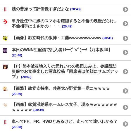
魏の曹操って評価低すぎだよな
(20:43)
単身赴任中に嫁のスマホを確認すると不倫の履歴だらけ。
不倫相手はまさかの・・・
(20:42)
【画像】独立時代の阪神・工藤wwwwwwwwww
(20:41)
本日のWNN生配信で乱入者ｷﾀ━(ﾟ∀ﾟ)━!【乃木坂46】
(20:40)
【P】熊本被災地入りの元れいわの奥田ふみよ、参議院防
災服でお食事楽しむ写真投稿「同席者は笑顔にサムズアッ
プ」
(20:40)
【衝撃】政党支持率、共産党が野党第一党にｗｗｗｗ
(20:39)
【画像】家賃滞納系ホームレス女子、現るｗwｗｗｗｗｗ
ｗｗｗｗｗ
(20:39)
車ってFF、FR、4WDとあるけど、走ってて違いわかる？
(20:38)