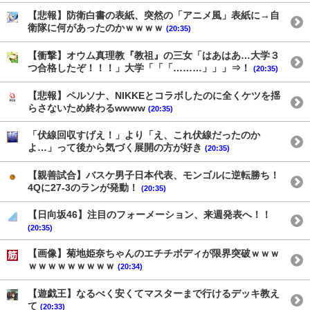
【悲報】防衛白書の表紙、突然の「アニメ風」表紙に→自
衛隊に何があったのかｗｗｗｗ
(20:35)
【衝撃】オウム真理教『教祖』の三女「はあはあ…大学３
つ合格したぞ！！！」大学「「「………」」」⇒！
(20:35)
【悲報】ペルソナ、NIKKEとコラボしたのに全くケツを揺
らさないため終わるwwww
(20:35)
「伏線回収すげえ！」より「え、これ伏線だったのか
よ…」って後から気づく展開の方が好き
(20:35)
【親善試合】バスケ男子日本代表、モンゴルに逆転勝ち！
4Qに27-3のランが発動！
(20:35)
【日向坂46】注目のフォーメーション、来週発表へ！！
(20:35)
【画像】菊地姫奈ちゃんのエチチボディが限界突破ｗｗｗ
ｗｗｗｗｗｗｗｗｗ
(20:34)
【遊戯王】なるべく安くてマスターまで行けるデッキ教え
て
(20:33)