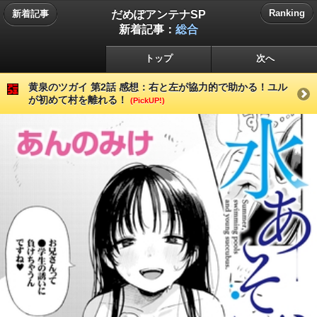
だめぽアンテナSP
Ranking
新着記事
新着記事：
総合
トップ
次へ
黄泉のツガイ 第2話 感想：右と左が協力的で助かる！ユル
が初めて村を離れる！
(PickUP!)