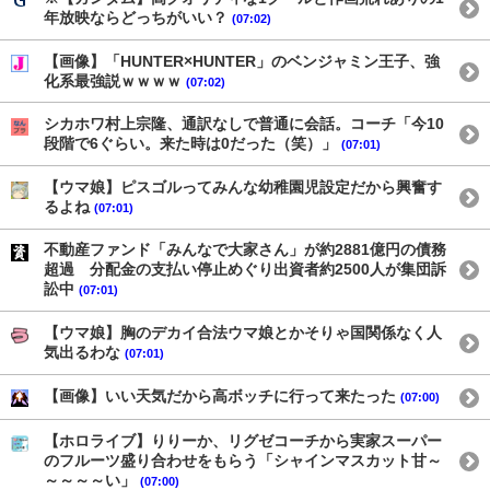
年放映ならどっちがいい？
(07:02)
【画像】「HUNTER×HUNTER」のベンジャミン王子、強
化系最強説ｗｗｗｗ
(07:02)
シカホワ村上宗隆、通訳なしで普通に会話。コーチ「今10
段階で6ぐらい。来た時は0だった（笑）」
(07:01)
【ウマ娘】ピスゴルってみんな幼稚園児設定だから興奮す
るよね
(07:01)
不動産ファンド「みんなで大家さん」が約2881億円の債務
超過 分配金の支払い停止めぐり出資者約2500人が集団訴
訟中
(07:01)
【ウマ娘】胸のデカイ合法ウマ娘とかそりゃ国関係なく人
気出るわな
(07:01)
【画像】いい天気だから高ボッチに行って来たった
(07:00)
【ホロライブ】りりーか、リグゼコーチから実家スーパー
のフルーツ盛り合わせをもらう「シャインマスカット甘～
～～～～い」
(07:00)