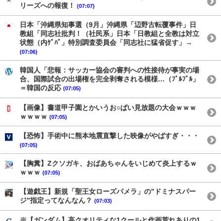
リーズへの報復！
(07:07)
日本「沖縄県知事選（9月」沖縄県「辺野古転覆事件」日
教組「同志社批判！（社民系」日本「日教組と全教は対立
状態（内ｹﾞﾊﾞ」特別調査委員会「同志社に猛省促す」→
(07:06)
韓国人「悲報：サッカー協会の審判への性接待が事実の場
合、国際試合の出場権を完全剥奪される模様…（ﾌﾞﾙﾌﾞﾙ」
＝韓国の反応
(07:05)
【画像】書道甲子園とかいうお○ぱい見放題の大会ｗｗｗ
ｗｗｗｗ
(07:05)
【恐怖】手術中に熊本地震直撃した映像がやばすぎ・・・
(07:05)
【胸糞】Zクソガキ、おばあちゃんをいじめて炎上するｗ
ｗｗｗ
(07:05)
【遊戯王】新規「聖王女ローズパメラ」の”ドミナスパー
ジ”指定ってなんなん？
(07:03)
※【ガンダム】高クオリティな1クールと作画荒れありの1