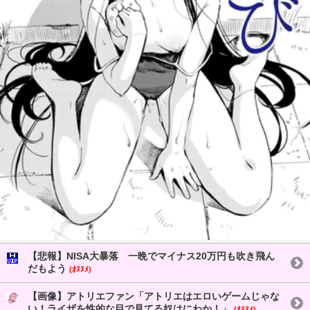
【悲報】NISA大暴落 一晩でマイナス20万円も吹き飛ん
だもよう
(ｵﾇﾇﾒ)
【画像】アトリエファン「アトリエはエロいゲームじゃな
い！ライザを性的な目で見てる奴はにわか！」
(ｵﾇﾇﾒ)