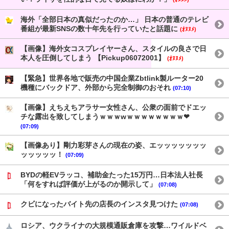
海外「全部日本の真似だったのか…」 日本の普通のテレビ
番組が最新SNSの数十年先を行っていたと話題に
(ｵﾇﾇﾒ)
【画像】海外女コスプレイヤーさん、スタイルの良さで日
本人を圧倒してしまう 【Pickup06072001】
(ｵﾇﾇﾒ)
【緊急】世界各地で販売の中国企業Zbtlink製ルーター20
機種にバックドア、外部から完全制御のおそれ
(07:10)
【画像】えちえちアラサー女性さん、公衆の面前でドエッ
チな露出を致してしまうｗｗｗwｗｗｗｗｗｗｗｗ❤
(07:09)
【画像あり】剛力彩芽さんの現在の姿、エッッッッッッッ
ッッッッッ！
(07:09)
BYDの軽EVラッコ、補助金たった15万円…日本法人社長
「何をすれば評価が上がるのか開示して」
(07:08)
クビになったバイト先の店長のインスタ見つけた
(07:08)
ロシア、ウクライナの大規模通販倉庫を攻撃…ワイルドベ