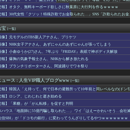
ダルティックなスポットｗｗｗｗ
田さん（34）の奇行・奇言で打線組んだ・・・
悲報】オタク、無料キーボード欲しさに秋葉原に大行列を作るｗｗｗｗ
10,000人以上死亡、ほとんどがお前らと同年代で若者は元気💪
悲報】30代女性「クソッ！特殊詐欺でお金取られた…」SNS「詐欺られたお
とうとう入浴を余儀なくされるｗｗｗｗｗｗｗｗｗｗｗｗｗｗｗｗｗ...
ｗｗｗ
遣の最適解はこれ以外にない説
あのっ…！よかったらホテル…」女「ぷっwww」
お宝
[一覧]
不足になった沖縄のスーパーに行ってみたら、なぜか辛ラーメンだけ...
画像】元モデルのTBS新人アナさん、プリケツ
いんだけど北海道だからかしら
ェラで懲役7年求刑！刑法の「挿入」定義が招く衝撃の現実
画像】NHK女子アナさん、あずにゃんのあずにゃんが張ってしまう
んの作者さん、泣いてしまう😢
画像】小倉ゆうか(27)さん、7年ぶり『FRIDAY』表紙で神ボディ大解放
首相、秋の内閣改造で目論む「麻生支配からの脱却」…茂木敏充氏も...
”現代にふさわしい表現”に強制変更される事態が進行中、今の価値...
朗報】爆胸の気象予報士さん、NHKから解き放たれる
なって炊き込みご飯が簡単で美味しくてコスパもいいことに気づいた
画像】ブランチリポーターさん、阿波踊りでワキ祭り
ママー、誕生日までに隠し部屋作って」母親「わかった」→結果ｗｗ...
めて浮気のsexした結果ｗｗｗｗｗｗｗｗｗｗｗwwww
騎乗した名馬５頭を語る
ュース : 人生VIP職人ブログwww
[一覧]
ン偉業達成なるか？PHIで優勝すれば北米4大スポーツ初の快挙
悲報】韓国人「え待って、何で日本の避難所って10年前と同レベルなの(ドン
していた姉が『ZARDの坂井』についてこう言っていた
打席で四球＆10試合連続出塁→その後盗塁失敗
悲報】ロシア、じわじわと逝き始める
ES』全25巻すべて「50％ポイント還元」セール！8,930...
悲報】「果糖」が「がん転移」を促すと判明
JK10人とS●Xしてハメ撮り770本撮ったイケメン逮捕ww...
水ハウス「地面師に55億円騙し取られた…」 ワイ「はえーかわいそう…会社
難所の皆様「パンばっかり。飽き飽きしてる」
Gエンタ本社前でゴルフクラブを振り回し逮捕…韓国
住信SBI」が「ドコモの銀行」に変わってうんざりしてるやつｗｗｗｗｗｗｗ
のノクトさん、ガチで理想的な主人公だったｗｗｗｗ
社員にビブー好きがいるに違いない（確信