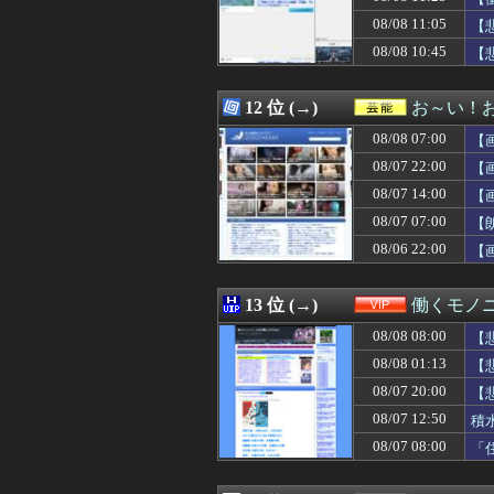
08/08 11:32
【画像】このア
08/08 11:05
08/08 11:32
【お誕生日】逢
【
08/08 11:31
ドイツ、熱中症で
08/08 10:45
【
08/08 11:30
【速報】オタク、
ｗ
08/08 11:30
【原神】探索派
08/08 11:30
【画像】弱男「
12 位 (→)
お～い！
08/08 11:30
韓国人「台風で品
08/08 07:00
【
08/08 11:30
朝顔まだ咲かな
08/08 11:30
【斉藤慎二】フ
08/07 22:00
【
08/08 11:29
【悲報】みいちゃ
08/07 14:00
【
08/08 11:29
【女性自身】高市
08/07 07:00
08/08 11:26
日本の古典作品が
【
08/08 11:26
自炊するように
08/06 22:00
【
08/08 11:25
【衝撃】キッズ「
08/08 11:25
【驚愕】人生で初
08/08 11:24
ルメール騎手が
13 位 (→)
働くモノニ
08/08 11:23
【NBA】レブロ
08/08 08:00
【
08/08 11:22
レースクイーンを
08/08 11:22
大谷翔平、第二
08/08 01:13
【
08/08 11:20
『ろくでなしBLU
08/07 20:00
【
08/08 11:20
SNSで知り合った
08/07 12:50
積
08/08 11:20
【悲報】熊本避
08/08 11:20
日本人女性がY
08/07 08:00
「
08/08 11:18
【朗報】FF15
08/08 11:17
【ホロライブ】