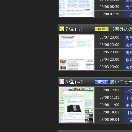
08/08 12:00
アマゾン売り上げ
08/08 12:00
【話題】不倫し
08/08 08:39
専
08/08 12:00
イーロン・マス
め
08/08 07:39
「
08/08 12:00
「非常に残念」高
が
08/08 12:00
海外「日本がまた
08/08 12:00
【アイマス】何
7 位 (→)
【海外の
08/08 12:00
【ウマ娘】アイ
08/08 12:00
08/07 23:00
賀喜遥香さんのガ
海
08/08 12:00
DAZN サッカー
08/06 23:00
海
08/08 12:00
「優しい男はモテ
08/05 23:00
海
08/08 12:00
「あなたは一生働
08/08 12:00
海外「こうなると
08/04 23:00
欧
08/08 12:00
『スーパーダンガ
08/03 23:00
海
08/08 12:00
韓国人「チャン・
08/08 12:00
【衝撃】韓国人
08/08 12:00
海外ゲイコミュニ
8 位 (→)
痛いニュース
08/08 12:00
「経営の神様」
08/08 12:01
08/08 11:59
【MSV】シン・
パ
08/08 11:57
【日向坂46】女性ア
08/08 11:31
ド
08/08 11:56
昨日のE-楽天のサヨ
08/08 11:00
甲
08/08 11:56
ロッテ小島和哉(30
08/08 11:55
【ハマスタバトル
08/08 10:01
【
08/08 11:55
わいせつな行為疑
08/08 09:04
「
08/08 11:50
【海外の反応】ト
08/08 11:50
【櫻坂46】16t