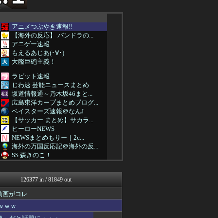
アニメつぶやき速報‼︎
【海外の反応】 パンドラの...
アニゲー速報
もえるあじあ(･∀･)
大艦巨砲主義！
ラビット速報
じわ速 芸能ニュースまとめ
坂道情報通～乃木坂46まと...
広島東洋カープまとめブログ...
ベイスターズ速報＠なんJ
【サッカー まとめ】サカラ...
ヒーローNEWS
NEWSまとめもりー｜2c...
海外の万国反応記＠海外の反...
SS 森きのこ！
VIPPER速報
えすえすログ
126377 in / 81849 out
まとめ芸能＠美女画像まとめ...
おーるじゃんる
動画がコレ
おうち速報
ｗｗｗ
なんJミュージアム
U-1 NEWS.