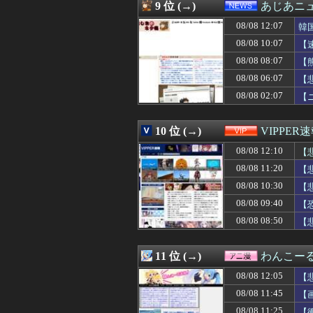
08/08 11:50
路上駐車経験率が
9 位 (→)
あじあニ
08/08 11:49
【日向坂46】来
08/08 12:07
08/08 11:48
【悲報】日向坂4
韓
08/08 11:48
サウジ・パキスタ
08/08 10:07
【
08/08 11:47
【衝撃】ママレ
08/08 08:07
【
08/08 11:46
村上宗隆の第２５
08/08 11:45
【画像】女子の
08/08 06:07
【
08/08 11:45
広島田村後逸wwww
08/08 02:07
【
08/08 11:45
【悲報】ちいか
08/08 11:43
【画像あり】オ
08/08 11:40
【唖然】トメと２
10 位 (→)
VIPPER
08/08 11:40
【画像】佐倉綾音
08/08 12:10
【
08/08 11:40
『ヤニねこ』【衝
08/08 11:40
中国、海上自衛隊
08/08 11:20
【
08/08 11:40
【動画】どう見
08/08 10:30
【
08/08 11:40
【速報】秋田県
08/08 11:39
08/08 09:40
ディズニーJK、
【
08/08 11:38
【悲報】大石あき
08/08 08:50
【
08/08 11:38
【悲報】欧州サ
08/08 11:37
海外「村上宗隆6
08/08 11:36
【悲報】岡本和
11 位 (→)
わんこー
08/08 11:35
【絶望】大阪のト
08/08 12:05
【
08/08 11:35
【ガンプラ】今
08/08 11:34
こじるり「その筋
08/08 11:45
【
08/08 11:34
日本で12歳タイ
08/08 11:25
【