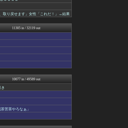
いたしん！
ぐら速 -声優まとめ速報-
痛いニュース(ﾉ∀`)
金、取り戻せます」女性「これだ！」→結果
あらまめ2ch
原神速報 | GENSHI...
アルファルファモザイク＠ネ...
11305 in / 32119 out
かんにゅー -韓国の反応-
育児板拾い読み
モッコスヌ〜ン
漫画まとめ速報
日本第一！ニュース録
U-1 NEWS.
ゴールデンタイムズ
わんこーる速報！
バズッター速報
ハロン棒ch
10077 in / 49589 out
バスケまとめ・COM
引き
浮気ちゃんねる
なんじぇいスタジアム＠なん...
オレ的ゲーム速報＠刃
キニ速
滅茶苦茶やろなぁ」
VIPPER速報
キムチ速報
アニはつ -アニメ発信場-
ホロ速