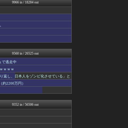
オーバージョイド！
9966 in / 18284 out
QQQ(海外の反応)
哲学ニュースnwk
反日愚国 恨寓瘻
まとめCUP
。
大河ドラマ2ch
えっ!?またここのサイト?
なんじぇいスタジアム＠なん...
NEWSまとめもりー｜2c...
パチンコ・パチスロ.com
9560 in / 26525 out
ュで逃走中
ｗｗｗｗｗ
り返し、日本人をゾンビ化させている」と
約2200万円）
9352 in / 56506 out