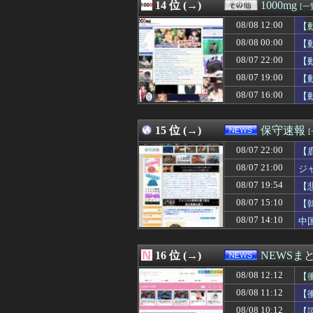
08/08 11:15
14 位 (→)
俺「元カノは中卒
1000mg
[一
08/08 11:15
軽飛行機が屋根す
08/08 12:00
【
08/08 11:15
【トラウマ】映画
08/08 11:15
08/08 00:00
玉石混交だろ 〜
【
08/08 11:15
ヤフオクで「気持
08/07 22:00
【
08/08 11:13
【豊臣兄弟！】
08/07 19:00
【
08/08 11:13
【ｼｺ画像】巨乳
08/08 11:12
ドジャース・佐々
08/07 16:00
【
08/08 11:12
【衝撃】中居正
08/08 11:11
昔のスロット動画
15 位 (→)
保守速報
08/07 22:00
【
08/07 21:00
ジ
08/07 19:54
【
主
08/07 15:10
【
08/07 14:10
中
16 位 (→)
NEWSま
08/08 12:12
【
08/08 11:12
【
08/08 10:12
【