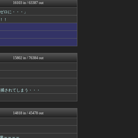
ゆめ痛 -自動車まとめブロ...
16103 in / 63387 out
日向坂46まとめ速報
ゼロに・・・」
乃木坂46まとめ 乃木りん...
軍事・ミリタリー速報☆彡
！！
スマブラ屋さん | スマブ...
海外の反応スポーツ
わんこーる速報！
なんじぇいスタジアム＠なん...
アニゲー速報
異世界転生まとめ速報
修羅ママ速報
15802 in / 76384 out
ラビット速報
デジタルニューススレッド
にゅーすアルー！
オレ的ゲーム速報＠刃
おーるじゃんる
うしみつ-5chまとめ-
逮捕されてしまう・・・
政経ワロスまとめニュース♪
【サッカー まとめ】サカラ...
まるっと翻訳
なんじぇいスタジアム＠なん...
14818 in / 45478 out
不思議.net - 5ch...
ガンプラ ログ
筋肉速報
海外さんいらっしゃい 海外...
果ｗｗｗｗ