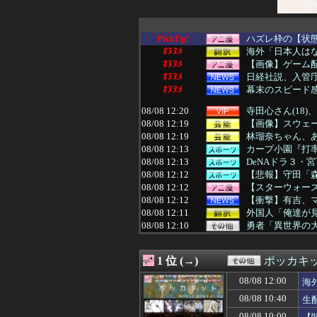
PickUp!
ハズレ枠の【状態
ｵﾇﾇﾒ
海外「日本人はな
ｵﾇﾇﾒ
【画像】ゲーム配信
ｵﾇﾇﾒ
日経社説、入管庁
ｵﾇﾇﾒ
幕末のスピード
08/08 12:20
寺田心さん(18
08/08 12:19
【画像】スウェ
08/08 12:19
林瑠奈ちゃん、
08/08 12:13
カープ小園『打率.
08/08 12:13
DeNAドラ３・宮下朝
08/08 12:12
【悲報】守田「森
08/08 12:12
【スターウォーズ
08/08 12:12
【衝撃】有吉、
08/08 12:11
外国人「俺達が
08/08 12:10
勇者「異世界の
08/08 12:10
【悲報】久しぶ
08/08 12:10
悲鳴「キャアア
1 位 (→)
ポッカキ
08/08 12:10
【画像】加藤綾
08/08 12:10
【おわった】三峡
08/08 12:00
海
08/08 12:09
『オレは育てや
08/08 10:40
生
08/08 12:09
【画像】AVの撮
08/08 12:09
視聴者に嫌がられ
08/08 10:00