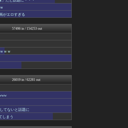
像」だと話題に・・・
サイ速
ｗ
やみ速@なんJ西武まとめ
画がエロすぎる
あじあニュースちゃんねる
FX2ちゃんねる｜投資系ま...
パチンコ・パチスロ.com
57496 in / 154253 out
子育てちゃんねる
わんこーる速報！
V系まとめ速報
大艦巨砲主義！
女子アナお宝画像速報－5c...
ｗｗｗｗ
不思議.net - 5ch...
アニチャット
ツバメ速報＠ヤクルトスワロ...
海外トークログ
カンダタ速報
26019 in / 62281 out
資格ちゃんねる
ニュー速VIPブログ(`･...
遊戯王マスターデュエルまと...
ww
まにゅそく 2chまとめニ...
最強ジャンプ放送局
うまぴょいチャンネル -ウ...
してないと話題に
痛いニュース(ﾉ∀`)
れてしまう
なんじぇいスタジアム＠なん...
凹凸ちゃんねる 発達障害・...
PCパーツまとめ