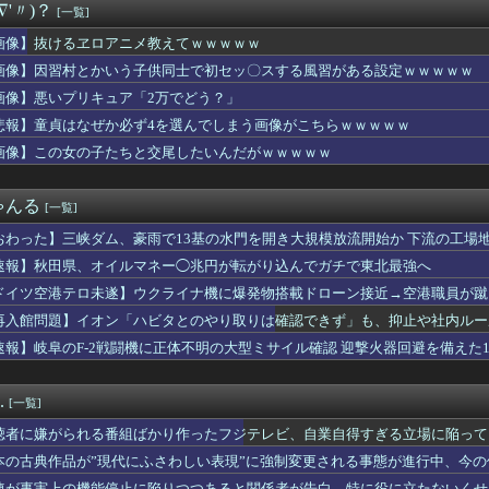
∇'〃)？
[一覧]
ドミナスパージちゃんがモンスター化！？
ロ飯、久々に見たな…
画像】抜けるヱロアニメ教えてｗｗｗｗｗ
さMax！心も踊る「マンガ毎週末セール（50%還元）」2日目...
画像】因習村とかいう子供同士で初セッ〇スする風習がある設定ｗｗｗｗｗ
ライブバーストが初めて映像化された時の衝撃
引っ越し】ウルトラマンテオ 第６話 感想まとめ
画像】悪いプリキュア「2万でどう？」
使わない！暑い日の簡単ごはん
悲報】童貞はなぜか必ず4を選んでしまう画像がこちらｗｗｗｗｗ
】【悲報】この９連休、ラブライブイベントなし…？？
画像】この女の子たちと交尾したいんだがｗｗｗｗｗ
お見事。中国重慶市で珍しい事故が撮影される。
で我慢するよ」〈年金月17万円・74歳男性〉物価高で変わった当...
のメリットが全然出てこないけど、普通に石がハチャメチャに貰える...
ゃんる
[一覧]
AX上映ってなんなの
ホンダ「ラーメン700円は安すぎる！2000円にするべき」
おわった】三峡ダム、豪雨で13基の水門を開き大規模放流開始か 下流の工場
こ、れいわ新選組を離党して活動休止…「スジは通します」とは何だ...
速報】秋田県、オイルマネー◯兆円が転がり込んでガチで東北最強へ
れた1995年新年3・4合併号に載ってる作品リストｗｗｗｗｗ
喰種で過去最低記録を更新したった…
ドイツ空港テロ未遂】ウクライナ機に爆発物搭載ドローン接近→空港職員が蹴
ヱロアニメ教えてｗｗｗｗｗ
能C4搭載していた」
再入館問題】イオン「ハビタとのやり取りは確認できず」も、抑止や社内ルー
事関係者に2～3年隠したいという夫。理由を聞いたら『世間体が悪...
速報】岐阜のF-2戦闘機に正体不明の大型ミサイル確認 迎撃火器回避を備えた1
七瀬、動物園でアシカに水をかけられビショビショに→たまこ爆笑
山に探検するぜ
買ったわ！見てやこれ！」ワイ「これスクーターじゃん…」
.
[一覧]
、Xの誹謗中傷により自殺→記者「これ、インプレゾンビが誹謗中傷...
たデカ乳デカケツを晒す声優wwwwwwww
聴者に嫌がられる番組ばかり作ったフジテレビ、自業自得すぎる立場に陥って
だろう、なんか火力足りんのよな
本の古典作品が”現代にふさわしい表現”に強制変更される事態が進行中、今
ールが引退、繁殖入り 18戦1勝 重賞2着7回
連が事実上の機能停止に陥りつつあると関係者が告白、特に役に立たないくせ