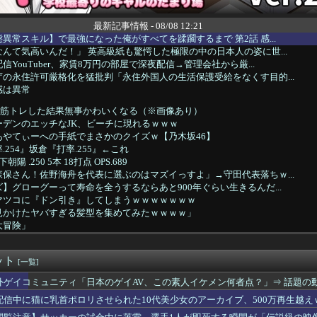
最新記事情報 - 08/08 12:21
異常スキル】で最強になった俺がすべてを蹂躙するまで 第2話 感...
んて気高いんだ！」 英高級紙も驚愕した極限の中の日本人の姿に世...
YouTuber、家賃8万円の部屋で深夜配信→管理会社から厳...
の永住許可厳格化を猛批判「永住外国人の生活保護受給をなくす目的...
感は異常
)、筋トレした結果無事かわいくなる（※画像あり）
ーデンのエッチなJK、ビーチに現れるｗｗｗ
あやてぃーへの手紙でまさかのクイズｗ【乃木坂46】
254』坂倉『打率.255』←これ
陽 .250 5本 18打点 OPS.689
保さん！佐野海舟を代表に選ぶのはマズイっすよ」→守田代表落ちｗ...
】グローグーって寿命を全うするならあと900年ぐらい生きるんだ...
マツコに『ドン引き』してしまうｗｗｗｗｗｗｗ
見かけたヤバすぎる髪型を集めてみたｗｗｗｗ」
大冒険」
りの嫁へのセ◯クスの誘い方、わからない・・・
アア！！！」 俺「！！今のは悲鳴！？」
ット
子アナ、無防備パンチラ撮られちゃう
[一覧]
ダム、豪雨で13基の水門を開き大規模放流開始か 下流の工場地帯...
外ゲイコミュニティ「日本のゲイAV、この素人イケメン何者点？」⇒ 話題の
すいと母ちゃんが言った』と胸を張ったアラフォーのおっさん独身社員
配信中に猫に乳首ポロリさせられた10代美少女のアーカイブ、500万再生越え
影現場、普通ではないｗｗｗwｗｗｗｗｗｗｗｗ
る番組ばかり作ったフジテレビ、自業自得すぎる立場に陥ってしまい...