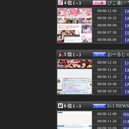
4 位 (→)
ぴこ速(〃'
08/08 12:01
【遊戯王OCG】
08/08 12:01
【ウマ娘】トプ
08/08 12:00
【
08/08 12:01
Amazonのアツ
08/08 10:35
【
08/08 12:00
【グラブル】ド
08/08 09:00
08/08 12:00
【プッチーのお
【
08/08 12:00
【保存版】火を
08/08 07:30
【
08/08 12:00
【ラブライブ！
08/08 06:00
【
08/08 12:00
【動画】これは
08/08 12:00
「今晩はパン1個
08/08 12:00
【FGO】絆16
5 位 (→)
おーるじ
08/08 12:00
【まどドラ】IM
08/08 12:00
世界のケイスケ・
08/08 12:10
【
08/08 12:00
【政治】大石あき
08/08 11:40
【
08/08 12:00
ジャンプが最も売
08/08 11:10
08/08 12:00
【悲報】L東京
【
08/08 12:00
【画像】抜ける
性
08/08 10:40
【
08/08 12:00
再婚したことを仕
08/08 10:10
【
08/08 12:00
【にじさんじ】
08/08 12:00
暇やから近くの
08/08 12:00
トッモ「バイク
6 位 (→)
U-1 NEWS
08/08 12:00
インフルエンサー
08/08 12:00
【画像】作り上げ
08/08 12:09
視
08/08 12:00
【艦これ】なん
08/08 11:26
日
08/08 12:00
【競馬】ボンドガ
08/08 10:09
国