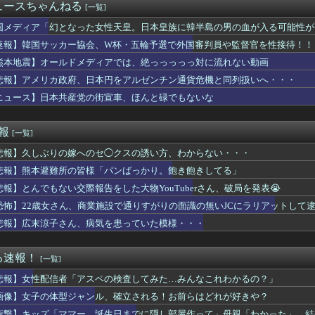
過去最少の21%へ低下！タイムズ会員にアンケート
ュースちゃんねる
[一覧]
月、坂道vsカワラボvsスタダvsハロプロの大激戦
6、歴代最低タイトルを更新
国メディア「幻となった女性天皇。日本皇族に韓半島の男の血が入る可能性が
ン・トルコ3カ国が共同防衛協定締結…「イスラム版NATO」指摘...
速報】韓国サッカー協会、W杯・五輪予選で外国審判員や監督官を性接待！！
ードボーイってアレ大丈夫なんか？？？？？
熊本地震】オールドメディアでは、絶っっっっっ対に流れない動画
号ホームランにMLBファン騒然！←「素晴らしいパワーだ！」（海...
体型ジャンル、確立される！お前らはどれが好きや？
悲報】アメリカ政府、日本円をアルゼンチン通貨危機と同列扱いへ・・・
wwwwwwwwwwwwww
ニュース】日本共産党の街宣車、ほんと碌でもないな
わのモモンガ、逝きそう
タクくん、女の服の構造がわからず全世界に恥を晒してしまうw
か月半ほどお試し同居。トメ「無理！帰る！」私（だよね～よかった...
速報
[一覧]
(32)、自分のシコポイントに気がつくｗｗｗｗｗｗｗｗｗｗ
悲報】久しぶりの嫁へのセ◯クスの誘い方、わからない・・・
撃】ヤニねこちゃんの尻が凄すぎるｗｗｗｗもしかして…ヤニねこち...
のトマホーク試射を批判「周辺の安全保障上の脅威を口実に再軍備を...
悲報】熊本避難所の皆様「パンばっかり。飽き飽きしてる」
ても車がヤバい事故動画、謎にバイク批判派が湧いてきて終わる
悲報】とんでもない交際報告をした大物YouTuberさん、破局を発表😭
、オイルマネー◯兆円が転がり込んでガチで東北最強へ
友達と脚の細さを比較されてしまうｗｗｗｗｗｗｗｗｗ （※画像...
恐怖】22歳女さん、商業施設で通りすがりの面識の無いJCにラリアットして
こ前衆院議員、れいわ離党＆活動休止を発表 → 過去の「スジを通...
悲報】広末涼子さん、病気を患っていた模様・・・
ッカーの順位、固定化してもう覆すことができないｗｗｗｗ
試合ぶり25号特大ソロホームラン」
真さんの指標ちょっとやばい
る速報！
[一覧]
イレ、究極の二択を利用者に迫ってしまうｗｗｗｗｗｗ (※画像...
悲報】女性配信者「アスペの検査してみた…みんなこれわかるの？」
日発売のレオパルド、股関節が平成の作りすぎる…
肉、意味あるの？(笑)」←これｗｗｗｗｗｗ
画像】女子の体型ジャンル、確立される！お前らはどれが好きや？
人少女を働かせていた男の裁判に世界が騒然！←「求刑が軽すぎる」...
衝撃】キッズ「ママー、誕生日までに隠し部屋作って」母親「わかった」→結