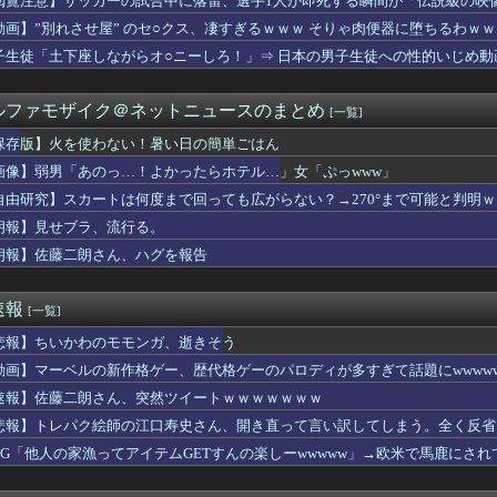
閲覧注意】サッカーの試合中に落雷、選手1人が即死する瞬間が「伝説級の映
軽EVラッコを自動車評論家が褒めてる日本、中国人からは馬鹿にさ...
動画】”別れさせ屋” のセ○クス、凄すぎるｗｗｗ そりゃ肉便器に堕ちるわｗｗ
となった女性天皇。日本皇族に韓半島の男の血が入る可能性がゼロに...
子生徒「土下座しながらオ○ニーしろ！」⇒ 日本の男子生徒への性的いじめ動
昇を上回る賃上げを日本に定着させる」→国家公務員の月給大幅増額...
 ソードアート・オンライン アリシゼーション 夜空」感想・評判...
ルファモザイク＠ネットニュースのまとめ
[一覧]
が長いのって、多分同じ話を何回もループしてるよね
信者「アスペの検査してみた…みんなこれわかるの？」
保存版】火を使わない！暑い日の簡単ごはん
シスに負ける。イギリス史上最も売れたスタジオアルバムがOasi...
画像】弱男「あのっ…！よかったらホテル…」女「ぷっwww」
り返ると思ったけど日本より欧米が諸悪の根源やん
元女子アナさん、∧∨みたいに脱いでしまうｗｗｗｗｗｗｗｗｗｗｗ...
自由研究】スカートは何度まで回っても広がらない？→270°まで可能と判明
イ「ゴムある？」家主の女さん「はぁ？！」⇒結果ｗｗｗｗｗｗｗ...
朗報】見せブラ、流行る。
や姫！スピンオフ漫画、「超かぐやメシ」連載決定ｗｗｗ
朗報】佐藤二朗さん、ハグを報告
】ヤクルトvsオリックス 8/8/12:00
クウェート戦で行った審判買収が本当に深刻である理由がこちら…」...
ーム教えて
速報
[一覧]
オイルマネーが転がり込んでガチで東北最強へWWWWWWWWWW...
の季節だね。伝説の島、巨大な氷、眠る財宝……心躍る要素が目白押...
悲報】ちいかわのモモンガ、逝きそう
ップは「烙印」多すぎじゃない？
動画】マーベルの新作格ゲー、歴代格ゲーのパロディが多すぎて話題にwwwww
日本で一番美味い食べ物はこれな、試してみろ！飛ぶぞ」
物中毒のヤクねこの末路が心配でならない・・・
速報】佐藤二朗さん、突然ツイートｗｗｗｗｗｗｗ
の絵師が描いた味付けの濃いウマ娘からしか得られない栄養素はある
悲報】トレパク絵師の江口寿史さん、開き直って言い訳してしまう。全く反省
う式典なのに防弾ガラスと防弾バッグSPで囲まれた壇上でスピーチ...
RPG「他人の家漁ってアイテムGETすんの楽しーwwwww」→欧米で馬鹿にさ
木朗希、5回まで2失点の力投
食で大盛り頼むの辞めてみます？」 ワイ「…食っちゃいけないも...
さMax！心も踊る「マンガ毎週末セール（50%還元）」2日目...