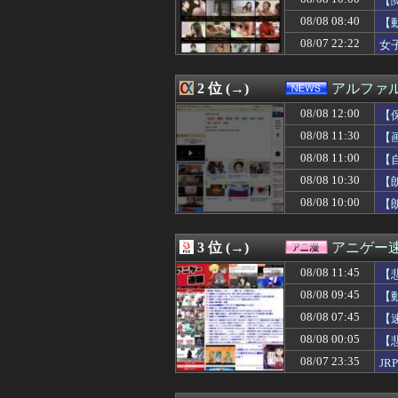
【
08/08 12:08
【悲報】BYDの
08/08 08:40
【
08/08 12:07
勝ったのだ！
08/07 22:22
08/08 12:07
韓国メディア「幻
女
08/08 12:06
高市総理「物価上
08/08 12:05
【新台】京楽「e
2 位 (→)
アルファ
08/08 12:05
のび太ママの話
08/08 12:05
【悲報】女性配
08/08 12:00
【
08/08 12:05
ビートルズ、オア
08/08 11:30
【
08/08 12:05
太平洋戦争史振
08/08 12:05
【画像】日テレの
08/08 11:00
【
08/08 12:05
人んちで宅飲みワ
08/08 10:30
【
08/08 12:05
【朗報】超かぐ
08/08 10:00
【
08/08 12:05
【ファーム試合実況
08/08 12:05
韓国人「我が国が
08/08 12:05
盆休み遊べるゲ
3 位 (→)
アニゲー
08/08 12:04
【悲報】秋田県、
08/08 12:03
「ついに夏フェス
08/08 11:45
【
08/08 12:03
【遊戯王】Fカ
08/08 09:45
【
08/08 12:03
【動画】白人「
08/08 12:02
08/08 07:45
【ヤニねこ】薬
【
08/08 12:02
【ウマ娘】海外
08/08 00:05
【
08/08 12:01
パさん「平和を願
08/07 23:35
J
08/08 12:01
ドジャース・佐々
08/08 12:01
保健師「まずは社
08/08 12:01
Amazonのアツ