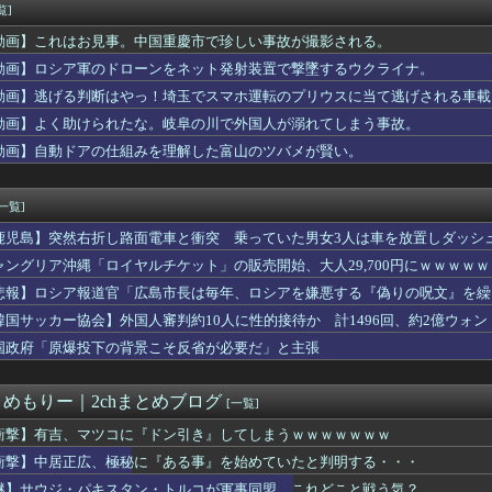
なのになぜか収入が多い」2ｃｈ「どうせ水商売やろｗ」俺（そうな...
覧]
れすれを抜けて飛行場へ、車輪を出さないまま胴体着陸「これよりひ...
動画】これはお見事。中国重慶市で珍しい事故が撮影される。
・特撮・アニメ・漫画・ゲームで「主人公がガチで敗北した回」と聞...
 参政党、福岡県議選に30人擁立方針 神谷代表「新しい選択肢を...
動画】ロシア軍のドローンをネット発射装置で撃墜するウクライナ。
ちの良い取引が～」って評価してくれた女に「もっと気持ちよくして...
動画】逃げる判断はやっ！埼玉でスマホ運転のプリウスに当て逃げされる車載
与一郎の死ぬシーン長すぎ・・・・
動画】よく助けられたな。岐阜の川で外国人が溺れてしまう事故。
女さん、童貞君にクッソエ○チな下着を見せつけてしまうｗｗｗｗｗ...
木朗希、2回にダイヤモンドバックス・アレナドに第17号ソロホー...
動画】自動ドアの仕組みを理解した富山のツバメが賢い。
広、極秘に『ある事』を始めていたと判明する・・・
見てたらケロット柄が2回出たのにハズレてた…流石にヤバすぎじゃ...
[一覧]
鹿児島】突然右折し路面電車と衝突 乗っていた男女3人は車を放置しダッシ
ャングリア沖縄「ロイヤルチケット」の販売開始、大人29,700円にｗｗｗｗ
悲報】ロシア報道官「広島市長は毎年、ロシアを嫌悪する『偽りの呪文』を繰
張
韓国サッカー協会】外国人審判約10人に性的接待か 計1496回、約2億ウォン（
国政府「原爆投下の背景こそ反省が必要だ」と主張
とめもりー｜2chまとめブログ
[一覧]
衝撃】有吉、マツコに『ドン引き』してしまうｗｗｗｗｗｗｗ
衝撃】中居正広、極秘に『ある事』を始めていたと判明する・・・
謎】サウジ・パキスタン・トルコが軍事同盟…これどこと戦う気？