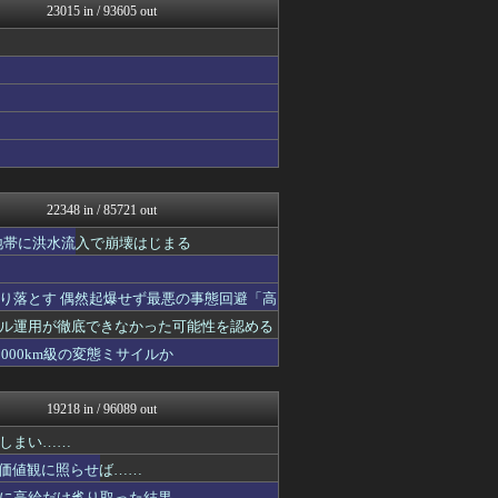
23015 in / 93605 out
スターライト速報 -遊戯王...
ウマ娘まとめ速報うまろぐ
ヒロイモノ中毒
ミニゴブ速報 ～グラブルま...
ヒーローNEWS
アルファルファモザイク＠ネ...
コンテンツ・声優 | ラブ...
1000mg
明日は何を食べようか
FGOまとめ速報
22348 in / 85721 out
まどドラまとめ速報 魔法少...
ラーメン速報｜2chまとめ...
地帯に洪水流入で崩壊はじまる
モナニュース
ああ言えばForYou
り落とす 偶然起爆せず最悪の事態回避「高
スロ板-RUSH
ぴこ速(〃'∇'〃)？
ル運用が徹底できなかった可能性を認める
渡る世間はキチばかり - ...
000km級の変態ミサイルか
VTuberNews
登山ちゃんねる
バイク速報
19218 in / 96089 out
オレ的ゲーム速報＠刃
キニ速
しまい……
艦これ速報 艦隊これくしょ...
の価値観に照らせば……
ウマ娘うまぴょい速報
に高給だけ毟り取った結果……