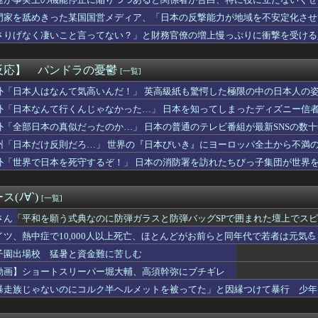
１位のスポットクーラーを 安く買った 今日設置する 予定だが多...
たらダメなのに、なぜか不倫するドラマが流行る理由がコチラ・・・・
門家を舐めきった某国国営メディア、「日本の反撃能力が地域を不安定化させ
ク←世界一の金持ちなのになんかあんまり「羨ましい」と感じない理由
ようとするも……
さりげなく凄いこと言ってない？」と財務官僚の増上慢っぷりに衝撃を受ける
市総理と面会決定も…発言不可、握手のみ 8月9日長崎の被爆体験...
……
アジアで唯一『世界住みやすさ指数』トップ10の都市がある国とな...
故か怒っているやよいのご機嫌を直す方法
反応】 パンドラの憂鬱
[一覧]
ネスは陽射しや雨を防げそうなの良いよね
ッチガチになった顔、大変なことになってるって...
外「日本人はなんて気高いんだ！」 英高級紙も驚愕した極限の中の日本人の
W杯で加入者数5倍に 視聴者数は6700万人 総視聴数も4億...
外「日本なんて行くんじゃなかった…」 日本を知ってしまったディズニー信
ない」って、正しくは「優しさ以外にセールスポイントのない男がモ...
外「全部日本の真似だったのか…」 日本の普通のテレビ番組が最新SNSの数
くけど、私は家にいればいいの」毎日言われた20歳がついに返した...
分かってたら、お前は産まなかった」親に言われた一言が何十年も消...
州「日本だけ反則だろ…」 世界の『日本びいき』にヨーロッパ全土から不満
ンロンパ2×2』少なくとも此方の予想に対する逆張りしてくる事は...
外「世界で日本を死守するぞ！」 日本の消防署を訪れたちびっ子集団が世界
ギハとユン・ガイ、18歳差を乗り越え熱愛を認める」→「羨ましい...
「日本の弁当屋の貼り紙、最後の一行がずるい」
ティ「日本のゲイAV、この素人イケメン何者点？」⇒ 話題の動画...
(ﾉ∀`)
[一覧]
の水道哲学、ネタ元は宗教団体の無償労働だった
マツナガスレ、これで24歳は無理あるだろ…
さん「平和を願う式典なのに防弾ガラスと防弾バッグSPで囲まれた壇上でス
イドル大決戦... 坂道vsカワラボvsスタダvsハロプロ...
イツ、熱中症で10,000人以上死亡、ほとんどがお前らと同年代で若者は元気💪
ナラエラーwwwwwwwwwwwwwwwwwwwwwwww...
子園出場校 猛暑と資金難に苦しむ
) 13試合 4勝6敗 防御率3.41←今オフFA
】佐伯解説員、ディアーナ4連敗を予想して、ブルーウォーカー太田...
動画】ショートスリーパー堀大輔、高須幹弥にブチギレ
いで逮捕 エジプト国籍の男性を不起訴処分 鳥取地検 [8/8]
暴走族じゃないのにコルク半ヘルメットを被ってた」と因縁つけて暴行 少年ら
ヨタセリカはクールで信頼性が高く、運転が楽しいスポーツカーだっ...
hシングル、坂道グループのスケジュールを見ると...