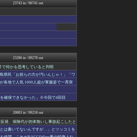
23743 in / 96741 out
なんJクエスト
FX2ちゃんねる｜投資系ま...
修羅場ライフ速報
最強ジャンプ放送局
わんこーる速報！
不思議.net - 5ch...
アニゲー速報
げぇ速
女子アナお宝画像速報－5c...
修羅の華-家庭・生活まとめ
23286 in / 89278 out
海外さんいらっしゃい 海外...
痛いニュース(ﾉ∀`)
常で何かを思考していると判明
いたしん！
島県民「お前らの方が汚いんじゃ！」「ワ
えすえすログ
各地で人気 1000人超が軍服姿で一斉突
アルファルファモザイク＠ネ...
マジキチ速報
艦これ速報 艦隊これくしょ...
液を確保できなかった」※今回で4回目
投資ちゃんねる
すまいる(^-^)ぶろぐ
1000mg
20003 in / 99218 out
SS 森きのこ！
なんJクエスト
が反発、保険代が勿体無いし事故起こしたと
ゲーム実況者速報＠YouT...
とは書いてないんですが…」とツッコミを
ほんわかMkⅡ
造を絶賛、これがRACCOの一番の特徴よな