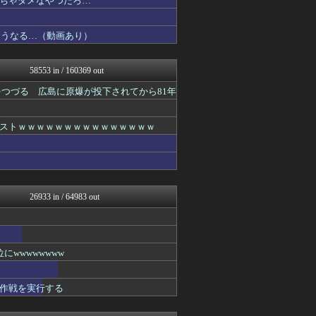
ちゃダメなやつだろ…
バズッター速報
わんこーる速報！
こうなる…（動画あり）
世界の憂鬱 海外・韓国の反...
なんJクエスト
2ch名人
58553 in / 160369 out
かせまと！
なんJクエスト
つづる 広島に原爆が投下されてから81年
なんJ PRIDE
アニはつ -アニメ発信場-
【サッカー まとめ】サカラ...
ストｗｗｗｗｗｗｗｗｗｗｗｗｗｗｗ
鬼女の宅配便 - 修羅場・...
バスケまとめ・COM
なんJクエスト
浮気ちゃんねる
NEWSまとめもりー｜2c...
26933 in / 64983 out
ウマ娘うまぴょい速報
VIPPER速報
℃-ute派なんday
なんJミュージアム
プリキュアのまとめ
wwwwwwww
おーるじゃんる
トレンドの通り道
作戦を実行する
ぶる速-VIP
サイ速
なんJクエスト