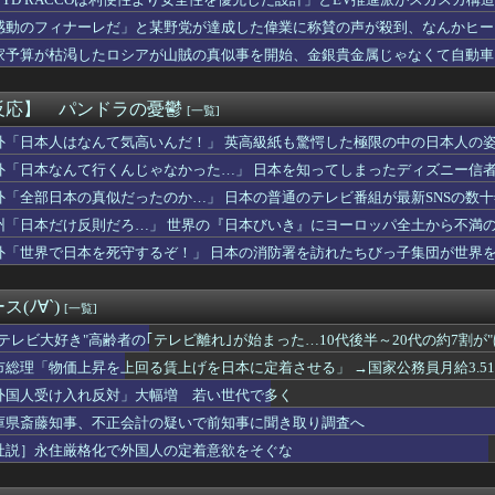
uckyFes'26は無料で配信見れるのか助かるな（8/9）
情爆発「使わないんだったら呼ぶな！」 涙ながらに訴え「俺を何...
感動のフィナーレだ」と某野党が達成した偉業に称賛の声が殺到、なんかヒー
ももが性的すぎんだろ・・・
……
家予算が枯渇したロシアが山賊の真似事を開始、金銀貴金属じゃなくて自動車
報】「古の秘儀」裁定
……
スマホゲーム、倒産も急増 過去最多ペースで推移 「当たれば一攫...
に日本に移住したがる若者が多いんだ？私に見えない何かが見えてい...
反応】 パンドラの憂鬱
[一覧]
セクシーポーズ！！
モガ切って攻略中にモガ落ちたんだけどE5甲で使うために育てる価...
外「日本人はなんて気高いんだ！」 英高級紙も驚愕した極限の中の日本人の
国がAI開発の主導権を握りつつあるよな → 「どうせアメリカは...
外「日本なんて行くんじゃなかった…」 日本を知ってしまったディズニー信
ォンのマンション持ちも基礎年金受給対象？おかしいだろ！」政府の...
外「全部日本の真似だったのか…」 日本の普通のテレビ番組が最新SNSの数
ラム教徒の指導者、11歳の女子小学生をめちゃくちゃにヤってしま...
した時に着るブランドwww
州「日本だけ反則だろ…」 世界の『日本びいき』にヨーロッパ全土から不満
きなゲームは？
外「世界で日本を死守するぞ！」 日本の消防署を訪れたちびっ子集団が世界
着使用男性熱中症で死亡 スポーツドリンクやゼリー飲料持参も
6000万円つぎ込んだ税務署職員、3億3400万円しか回収で...
空、地元の同級生の友達が地方局の新人アナウンサーwwwwww
(ﾉ∀`)
[一覧]
24) 9勝10敗 防御率3.96←こいつｗｗｗｗｗｗｗｗ...
ました…」医者「どうして警察を呼ばなかったの？」→医師の厳しい...
"テレビ大好き"高齢者の｢テレビ離れ｣が始まった…10代後半～20代の約7割が
の緊急要請に応じ超希少血液「Jr(a-)」を提供＝韓国SNS...
市総理「物価上昇を上回る賃上げを日本に定着させる」 →国家公務員月給3.5
レ明美さん、7種類の炊き出しと大量物資を積んで熊本へ・・・・・...
外国人受け入れ反対」大幅増 若い世代で多く
軽貨物ドライバーという職業を知る
軽EV「ラッコ」をどう見ているのか？…中国メディア！
庫県斎藤知事、不正会計の疑いで前知事に聞き取り調査へ
 末広がり「888」の日に全国の婚姻窓口が大行列＆芸能人も結婚...
社説］永住厳格化で外国人の定着意欲をそぐな
ャラにハマって推し活してる。それを控えさせた方がいいのか塾の人...
最初に目がいく子＝無意識に一番好きな子」という恋愛心理テストｗ...