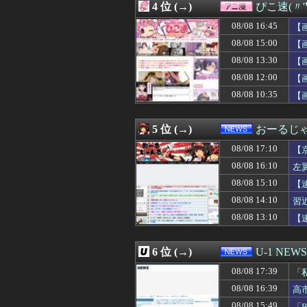
4 位 (→)
ぴこ速(〃'
08/08 17:06
【悲報】伊集院
08/08 17:06
アラブ首長国連
08/08 16:45
【
08/08 17:06
床屋さんごっこと
08/08 15:00
【
08/08 17:05
【画像】「テニ
08/08 13:30
08/08 17:05
【画像】廃墟化し
【
08/08 17:05
弁当屋「消費税
08/08 12:00
【
08/08 17:05
【動画】甲子園
08/08 10:35
【
08/08 17:05
PlayStati
08/08 17:05
【画像】モー娘メ
08/08 17:03
ポイント残高への
5 位 (→)
おーるじ
08/08 17:03
日本の写真加工
08/08 17:02
👴"テレビ大好き
08/08 17:10
【
08/08 17:02
【画像】のんさん
08/08 16:10
左
08/08 17:00
にこ「ケーキを
シ
08/08 15:10
08/08 17:00
【悲報】コカコー
【
08/08 17:00
PTA会長「PT
撃
08/08 14:10
習
08/08 17:00
【艦これ】E3-
08/08 13:10
【
08/08 17:00
「宝くじの1番
08/08 17:00
隣に住んでる義弟
08/08 17:00
【動画】タイの
6 位 (→)
U-1 NEWS
08/08 17:00
【ラブライブ】海
08/08 17:00
【悲報】競艇に8億
08/08 17:39
「
08/08 17:00
スパロボ信者「V
し
08/08 16:39
高
08/08 17:00
冷やし中華めんど
受
08/08 15:49
「