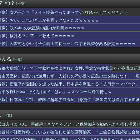
∇'〃)？
[一覧]
光さん「カレーにじゃがいもはいらない」・・・・・・・・・
邦「秋田市に2兆円の超巨大データセンター建てるわ」
画像】女の子たち「メイド喫茶やってま〜す♡ぜひいらしてください♡」
言って母親の髪を切った友達が笑顔で「はい、次〇〇の番！」とハサ...
画像】おい、これのどこが初音ミクなんだよｗｗｗｗｗ
スの王子様」の手塚国光の零式サーブ、ガチで強すぎるｗｗｗｗ
たレンタルビデオ屋、そのまま時が止まってしまっていると話題にｗ...
画像】咲-Saki-の大星淡の能力が判明ｗｗｗｗｗ
減税しても値下げなんてしないよ」←これ！
画像】抜けるヱロアニメ教えてｗｗｗｗｗ
の女性審判、大誤審で炎上
画像】因習村とかいう子供同士で初セッ〇スする風習がある設定ｗｗｗｗｗ
onのキャラクターたちは、みんなで海に行くそうですよ
ンバー(20)さん、私服がめちゃくちゃエ○チだと話題になるｗｗ...
言いがかりを続ける女性客に警備員を呼ぶと伝えた。すると会計台を...
ゃんる
[一覧]
アプリ運営会社がステマで措置命令！←「知ってた」（海外の反応）
"高齢者の｢テレビ離れ｣が始まった…10代後半～20代の約7割...
京都大病院】誤って正常脳幹を摘出された女性､重篤な植物状態だが意識は正
(31)のミニスカ生脚姿が意外とエロいと話題
翼市民団体、広島では通用せず「人殺しの汚い足で広島の土を踏むな！」→広
作ってきたんだけど」
らが広島県民じゃ」
ラ240円、ジョージ180円、9月1日出荷分から値上げ
速報】習近平が愛国心を煽った結果、日本兵を撃退する「抗日テーマパーク」が
A参加拒否した親へ最終警告。こうなってもいい？」
！
近平政権｢日本に行くな｣国民「はい」→スシロー14時間待ちｗ
4はじめたけど画面の端から端まで行くんだな！
速報】日本赤十字社、韓国に超希少血液Jr(a-)を提供「韓国内では適合する血
賢い買い方」←これｗｗｗｗｗ
嫁が私に張り合いたがる。「海外どこ行った？」と聞いては私が行っ...
ティパンコーン王子が日本人女性とデートか？
.
[一覧]
未「人生ちょっとの勇気と情熱でしょう」【IF】
6000万円つぎ込んだ税務署職員さん、3億3400万円しか回...
私は入りません、 事故起こさなきゃいい」と保険加入を勧められた推し活民
チューバーとかいうチー牛向けコンテンツが入ってくるのは許せない...
て……
市首相が経歴詐称していると確信した某映画評論家、「上級公務員試験に合格
くさかったら、具材そのまま出してくれたら、 そのまま食べるから...
けまくり……
BYD RACCOは利便性より安全性を優先した設計」とEV推進派がスカスカ構