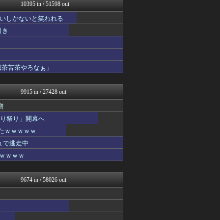
ゲーム魔人
10395 in / 51598 out
反日愚国 恨寓瘻
いしかないと笑われる
なんじぇいスタジアム＠なん...
ネギ速
引き
理想ちゃんねる
VIPPER速報
fig速
海外の反応スポーツ
滅茶苦茶やろなぁ」
NEWSぽけまとめーる
ネギ速
9915 in / 27428 out
増
切り祭り」開幕へ
たｗｗｗｗｗ
ュで逃走中
ｗｗｗｗｗ
9674 in / 58026 out