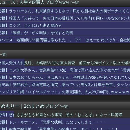
2部のこのキャラ何だったの…？ 何を伝えたいキャラだったの…？
ュース : 人生VIP職人ブログwww
[一覧]
〜 日本人主審も該当か 韓国サッカー協会、外国人審判に性接待疑...
悲報】ラッパーさん、札束披露するもネット民から新社会人の初ボーナスくら
、3回裏1アウト満塁から竹丸が押し出し四球を選びリードを3点に...
カー協会に性接待疑惑、「Jリーグの審判を統括する人物」も含まれ...
悲報】韓国人「え待って、何で日本の避難所って10年前と同レベルなの(ドン
ープン記念！キーボード900台･マウス100台無料でプレゼン...
悲報】ロシア、じわじわと逝き始める
英の女部員←ベンチ入り 強豪校のジャガイモダンサー←ベンチ外
悲報】「果糖」が「がん転移」を促すと判明
ン】ロボ道「エヴァンゲリオン弐号機（TVシリーズVer.）」ア...
サヨナラ負けで7連敗！←「佐々木朗希には感謝」「このチームは呪...
水ハウス「地面師に55億円騙し取られた…」 ワイ「はえーかわいそう…会社
の価値、発表されるｗｗｗｗｗ(※画像あり)
徳神糧、経常利益が前年同期比84.1％減に
[一覧]
外国人受け入れ反対」大幅増56.3(%) 東大調査 前回から20ポイント以上の爆
悲報】コメ卸大手さん、営業利益83％減 高値で買い込んだ米が売れず「損
朗報】日本のおじいちゃん・おばあちゃん、半数以上がSNSを使いこなしてい
鹿児島】突然右折し路面電車と衝突 乗っていた男女3人は車を放置しダッシ
ャングリア沖縄「ロイヤルチケット」の販売開始、大人29,700円にｗｗｗｗ
とめもりー｜2chまとめブログ
[一覧]
驚愕】悠仁さまがもう19歳という事実…初の「おことば」にネット民驚嘆
悲報】ドン・キホーテ、『悲惨な状態』になってしまう・・・・
悲報】熊本の被災地、『異常事態』が発生してしまう！！！！！！！！