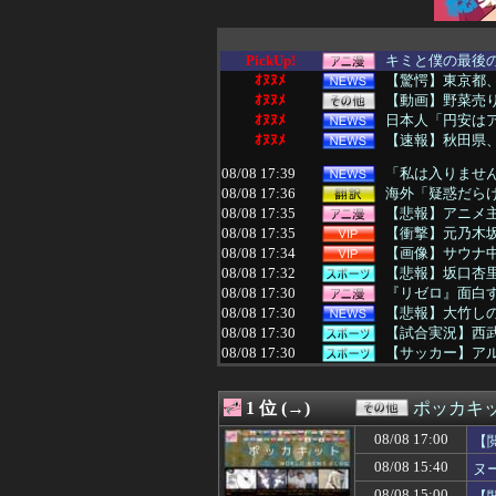
PickUp!
キミと僕の最後の戦
ｵﾇﾇﾒ
【驚愕】東京都
ｵﾇﾇﾒ
【動画】野菜売
ｵﾇﾇﾒ
日本人「円安は
ｵﾇﾇﾒ
【速報】秋田県
08/08 17:39
「私は入りません
08/08 17:36
海外「疑惑だらけ
08/08 17:35
【悲報】アニメ主
08/08 17:35
【衝撃】元乃木坂
08/08 17:34
【画像】サウナ中の
08/08 17:32
【悲報】坂口杏
08/08 17:30
『リゼロ』面白
08/08 17:30
【悲報】大竹しの
08/08 17:30
【試合実況】西武ス
08/08 17:30
【サッカー】アル
08/08 17:30
RPGの即死技←
08/08 17:29
嫁「旅行をキャン
1 位 (→)
ポッカキ
08/08 17:29
【試合実況】[202
08/08 17:29
【阪神スタメン】5(
08/08 17:00
【
08/08 17:29
野田昇吾、5ヶ
08/08 15:40
ヌ
08/08 17:28
声優でMリーガ
08/08 17:26
【画像】セブン
08/08 15:00