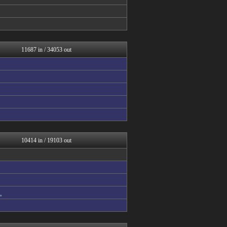
アニゲー速報
不思議.net - 5ch...
子育てちゃんねる
ネギ速
筋肉速報
修羅の華-家庭・生活まとめ
11687 in / 34053 out
いたしん！
おうまがタイムズ
もえるあじあ(･∀･)
ウマ娘まとめ速報うまろぐ
気団談
【2ch】ニュー速クオリテ...
Y速報
PlaySphere | ...
アルファルファモザイク＠ネ...
修羅場ハザード -復讐・D...
10414 in / 19103 out
漫画まとめ速報
日本第一！ニュース録
なんじぇいスタジアム＠なん...
ネギ速
まとめロッテ！
。
まぐろとにぼし
ねこのあまやどり
サカサカ10【サッカーまと...
バズッター速報