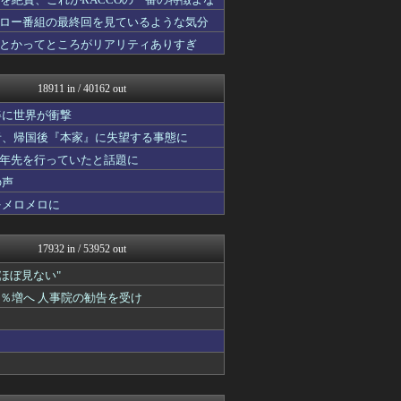
コンテンツ・声優 | ラブ...
footballnet【サ...
ロー番組の最終回を見ているような気分
乃木通 乃木坂46櫻坂46...
とかってところがリアリティありすぎ
スターライト速報 -遊戯王...
みそパンNEWS
ガラパゴスジャパン - 海...
18911 in / 40162 out
アナきゃぷ速報
あ艦これ ～艦隊これくしょ...
姿に世界が衝撃
Red4 海外の反応まとめ
者、帰国後『本家』に失望する事態に
韓国ニュース反応まとめ
十年先を行っていたと話題に
ポッカキット
ファ板速報
の声
カンダタ速報
をメロメロに
資格ちゃんねる
ネギ速
乃木坂46まとめ 乃木りん...
17932 in / 53952 out
なんじぇいスタジアム＠なん...
素敵な鬼女様
"ほぼ見ない"
国難にあってもの申す！！
1％増へ 人事院の勧告を受け
なんJクエスト
ネギ速
軍事・ミリタリー速報☆彡
ラビット速報
かぞくちゃんねる
アルファルファモザイク＠ネ...