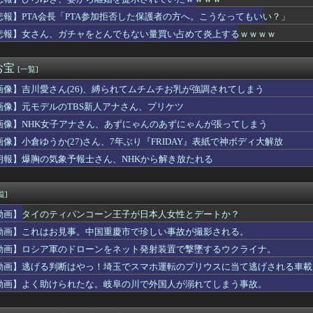
マーさん、加藤純一信者を怒らせてしまった結果、好き嫌い5位にw...
残酷な「社会の縮図」を文化祭の出し物で学んでしまう⇒(動画あ...
悲報】PTA会長「PTA参加拒否した保護者の方へ。こうなってもいい？」
悪く、弱いものいじめや犯罪を楽しみながら行うことが陽キャの条件...
悲報】女さん、ガチャをとんでもない量買い占めて炎上するｗｗｗｗ
洋、クリスタルパレス加入決定！背番号17で鎌田大地と同僚に
トスリーパー堀大輔、高須幹弥にブチギレｗｗｗｗｗ
きた子供を避けたら対向車と正面衝突した。その子の親が警察に「子...
お宝
[一覧]
コ店の女店員さん、パンツが見えそうな危ない仕事ｗｗｗｗ
画像】吉川愛さん(26)、縛られてムチムチお乳が強調されてしまう
ヒー コンビニで割引おにぎりは〝絶対買わない〟理由で炎上ｗｗｗ
から叩いていい、との報道に何度も向き合ってきました。悔しくても...
画像】元モデルのTBS新人アナさん、プリケツ
ス後半のこの動き、スティルの挙動がやばすぎる。
画像】NHK女子アナさん、あずにゃんのあずにゃんが張ってしまう
た…
20年ちょいで90％減少・・・・・
画像】小倉ゆうか(27)さん、7年ぶり『FRIDAY』表紙で神ボディ大解放
bloods』ネットワークテストに沢山のご応募をいただき誠に...
朗報】爆胸の気象予報士さん、NHKから解き放たれる
握る、シン・テキストアドベンチャー『文字遊戯』PS5版が8/2...
存、無理だったｗｗｗｗｗｗｗｗｗｗｗｗｗｗｗ
たコトメが出戻り。ウトメ「この子はあなたたちの子として育てて」...
覧]
尾田栄一郎「ワンピヒロインズ娘に見せたら反応良っ！！女心掴みま...
動画】タイのティパンコーン王子が日本人女性とデートか？
”を入れちゃ絶対ダメ～！ セルフスタンドで後を絶たない「誤給油...
18回戦】巨人・浦田、3回裏1アウト満塁から2点タイムリー！浦...
動画】これはお見事。中国重慶市で珍しい事故が撮影される。
ースの原作者、尾田栄一郎先生51歳「あ、切り込む？笑」
動画】ロシア軍のドローンをネット発射装置で撃墜するウクライナ。
狙いすぎて悪い癖出ちゃってない？
動画】逃げる判断はやっ！埼玉でスマホ運転のプリウスに当て逃げされる車載
んだけど兄貴じゃないよね
0年目でビルトインガスコンロの火がつかなくなった
動画】よく助けられたな。岐阜の川で外国人が溺れてしまう事故。
開幕戦が史上最多来場者数！2試合の試合結果が同じスコアにwww...
ビビってる女多すぎだろｗｗｗｗｗｗｗｗｗｗwwww