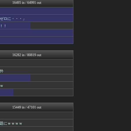
ボールパーク速報 海外の反...
16495 in / 64991 out
ゴールデンタイムズ
ひま速(°∀°) -暇つぶ...
なんJクエスト
ゼロに・・・」
なんJ PRIDE
！！
スマブラ屋さん | スマブ...
ネギ速
ぴこ速(〃'∇'〃)？
なんじぇいスタジアム＠なん...
海外の反応 ディミヌート
mashlife通信
16282 in / 80819 out
ネギ速
スコールちゃんねる｜２ちゃ...
キニ速
外
坂道情報通～乃木坂46まと...
鬼女はみた -修羅場・恋愛...
かせまと！
ｗ
おうち速報
U-1 NEWS.
なんJ（まとめては）いかん...
政経ワロスまとめニュース♪
15449 in / 47101 out
パチンコ・パチスロ.com
サカサカ10【サッカーまと...
修羅場ライフ速報
題にｗｗｗｗ
わんこーる速報！