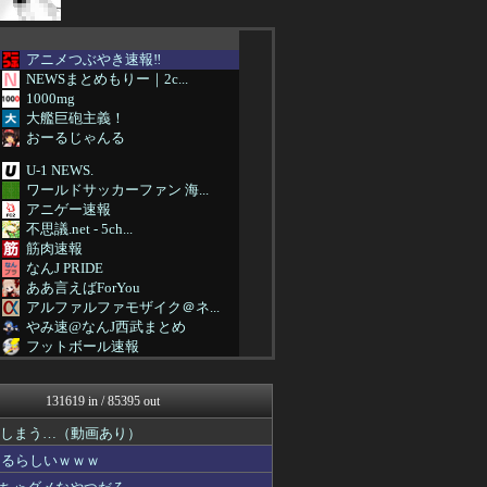
アニメつぶやき速報‼︎
NEWSまとめもりー｜2c...
1000mg
大艦巨砲主義！
おーるじゃんる
U-1 NEWS.
ワールドサッカーファン 海...
アニゲー速報
不思議.net - 5ch...
筋肉速報
なんJ PRIDE
ああ言えばForYou
アルファルファモザイク＠ネ...
やみ速@なんJ西武まとめ
フットボール速報
カンダタ速報
修羅場ハザード -復讐・D...
131619 in / 85395 out
ベイスターズ速報＠なんJ
虎速
てしまう…（動画あり）
なんJ（まとめては）いかん...
なるらしいｗｗｗ
ぐら速 -声優まとめ速報-
まとめたニュース