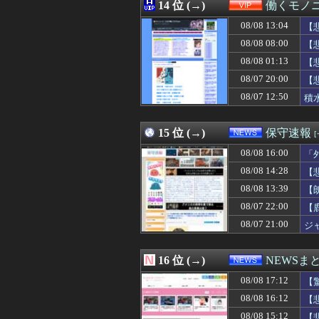
08/08 16:25
14 位 (→)
チェンソーマン
働くモノニ
08/08 16:25
当然4強もだろ 
08/08 13:04
【
08/08 16:24
【ジエンゴ】巨人
08/08 16:22
08/08 08:00
【悲報】韓国サッ
【
08/08 16:21
MDL｢秋葉原店オ
08/08 01:13
【
08/08 16:20
【悲報】仙台育
08/07 20:00
【
08/08 16:19
【エヴァンゲリオ
08/08 16:19
大谷ドジャースが
08/07 12:50
積
08/08 16:18
【衝撃】移民さん
08/08 16:16
【悲報】米卸・木
15 位 (→)
保守速報
08/08 16:00
「
08/08 14:28
【
08/08 13:39
【
08/07 22:00
【
08/07 21:00
ジ
16 位 (→)
NEWSま
08/08 17:12
【
08/08 16:12
【
08/08 15:12
【