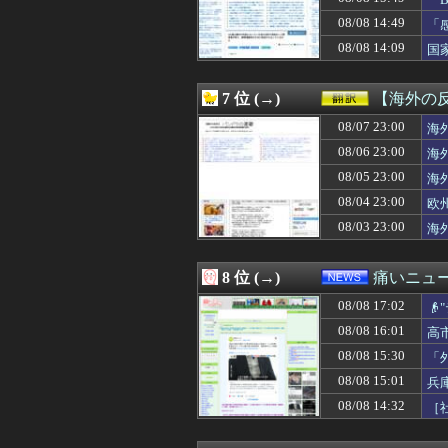
08/08 17:00
【ラブライブ！】L
08/08 17:00
初の日本代表で感
08/08 14:49
「
08/08 17:00
五百城茉央、太
に
08/08 14:09
国
08/08 17:00
【遊戯王OCG情
る
08/08 17:00
”サ終” 相次ぐ
08/08 17:00
外国人「なぜ未だ
7 位 (→)
【海外の
08/08 17:00
安藤萌々アナ 
08/08 17:00
08/07 23:00
【艦これ】E4甲
海
08/08 17:00
【海外の反応】中
08/06 23:00
海
08/08 17:00
韓国人「17億ウ
08/05 23:00
海
08/08 17:00
【閲覧注意】イス
08/08 17:00
チー牛がイキり出
08/04 23:00
欧
08/08 17:00
ラスボス戦が好
08/03 23:00
海
08/08 16:59
ファン付き作業
08/08 16:59
【悲報】競艇に8億
08/08 16:58
【衝撃】一ノ瀬美
8 位 (→)
痛いニュース
08/08 16:58
ポール・スキーンズ(
08/08 17:02
08/08 16:57
私「彼氏に殴られ

08/08 16:55
日本赤十字社、韓国
08/08 16:01
高
08/08 16:54
【朗報】ダレノガ
08/08 15:30
「
08/08 16:53
【悲報】ワイ、
08/08 16:52
日本人はBYDの
08/08 15:01
兵
08/08 16:50
令和8年8月8日
08/08 14:32
［
08/08 16:50
娘が某アニメのキ
08/08 16:50
【動画】男子が「