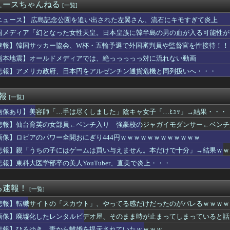
スクーバルが古巣タイガースへの復帰を熱望【MLB】
ュースちゃんねる
[一覧]
を経て語る「自分の絵ごと、このジャンルはそろそろ終わりかな」
ビキニ水着姿wwwwwwwwwwwwwww
ニュース】 広島記念公園を追い出された左翼さん、流石にキモすぎて炎上
軽貨物ドライバーという職業を知ってしまう・・・・・・・・・
国メディア「幻となった女性天皇。日本皇族に韓半島の男の血が入る可能性が
スリーパーの1日、めちゃくちゃ充実してる……これ革命やろｗ...
速報】韓国サッカー協会、W杯・五輪予選で外国審判員や監督官を性接待！！
の略字ってなんであれだけ許されてるの？
、妻とのハグを報告「文〇砲より遥かに弱いノロケ砲をお見舞いする...
熊本地震】オールドメディアでは、絶っっっっっ対に流れない動画
たち「メイド喫茶やってま〜す♡ぜひいらしてください♡」
悲報】アメリカ政府、日本円をアルゼンチン通貨危機と同列扱いへ・・・
スさん、佐々木朗希をものにしてしまうwwwwwwww
滉大がメジャー自己最速161キロ計測するなど2戦連続完璧救援、...
ィ・岡田紗佳(32)、渾身のあたシコダンスwwwwwww
速報
[一覧]
、バスタオルを「まあ、1週間…」使うと告白
画像あり】美容師「…手は尽くしました」陰キャ女子「…ﾋｭｯ」→結果・・・
10,000人以上死亡、ほとんどが高齢者で若者は元気・・・
ス作者「手書きでダンスアニメ描いてみました」←アニメの当てつけ...
悲報】仙台育英の女部員←ベンチ入り 強豪校のジャガイモダンサー←ベンチ
んと内村さんがネットミーム化ｗ【元乃木坂46】
画像】ロピアのパワー全開おにぎり444円ｗｗｗｗｗｗｗｗｗｗｗｗ
格あるなら子どもを教えて！」私「何度も言うけど無理です」→断っ...
スマホゲーム、倒産も急増 過去最多ペースで推移 「当たれば一攫...
悲報】親「うちの子にはゲームは買い与えません。本だけで十分」→結果ｗｗ
は何故かコレを嫌がるらしい
悲報】東科大医学部卒の美人YouTuber、直美で炎上・・・
称していると確信した某映画評論家、「上級公務員試験に合格とは書...
連続の背信投球 池山監督すっぱい顔ｗｗｗｗ
「正規ディーラーで車検を頼んだら担当整備士が「グエン」さんだっ...
る速報！
[一覧]
面白いA+ART機がたくさんあって楽しかったよなｗｗｗ
悲報】転職サイトの「スカウト」、やってる感だけだったのがバレるｗｗｗｗ
役続投へ！J1初優勝のためFC東京と再契約
を教えずにいたら「私とこの先一生会う気ないんだ」と泣かれた。な...
画像】廃墟化したレンタルビデオ屋、そのまま時が止まってしまっていると話
き、妻から離婚を提示されていたｗｗｗｗ
悲報】ひろゆき、妻から離婚を提示されていたｗｗｗｗ