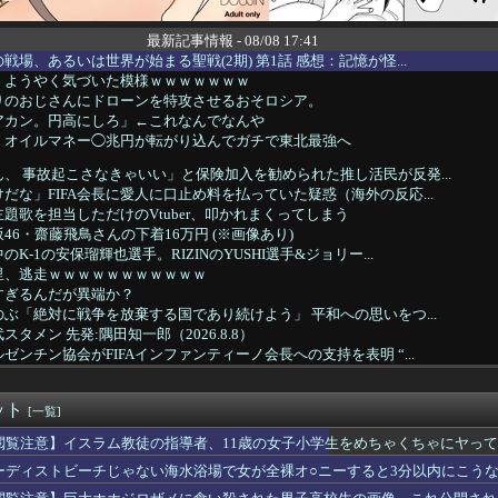
最新記事情報 - 08/08 17:41
場、あるいは世界が始まる聖戦(2期) 第1話 感想：記憶が怪...
、ようやく気づいた模様ｗｗｗｗｗｗｗ
りのおじさんにドローンを特攻させるおそロシア。
アカン。円高にしろ」←これなんでなんや
、オイルマネー◯兆円が転がり込んでガチで東北最強へ
、 事故起こさなきゃいい」と保険加入を勧められた推し活民が反発...
だな」FIFA会長に愛人に口止め料を払っていた疑惑（海外の反応...
題歌を担当しただけのVtuber、叩かれまくってしまう
46・齋藤飛鳥さんの下着16万円 (※画像あり)
K‐1の安保瑠輝也選手。RIZINのYUSHI選手&ジョリー...
里、逃走ｗｗｗｗｗｗｗｗｗｗｗ
すぎるんだが異端か？
ぶ「絶対に戦争を放棄する国であり続けよう」 平和への思いをつ...
タメン 先発:隅田知一郎（2026.8.8）
ゼンチン協会がFIFAインファンティーノ会長への支持を表明 “...
これいる？
セルしたくないから手術の日を変えて」俺「いや、それおかしくない...
ット
6/8/8]DeNAベイスターズ対広島カープ 18:00〜
[一覧]
一)大山 6(左)ガルシア vs中日 2026/08/08
閲覧注意】イスラム教徒の指導者、11歳の女子小学生をめちゃくちゃにヤっ
月ぶりの勝利で初の準優進出へ！！！！！
ーディストビーチじゃない海水浴場で女が全裸オ○ニーすると3分以内にこう
ーの伊達朱里紗さん、結婚を発表！！！
イレブン、ついに神商品を販売