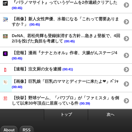
『パラノマサイト』っていうゲームを2作連続クリアした
(00:45)
【画像】新人女性声優、水着になる「これって需要ありま
すか？」
(00:45)
DeNA、若松尚輝も登録抹消する方針…急きょ登板で、4回
2/3を投げた負担を考慮して
(00:45)
【悲報】漫画『ナナとカオル』作者、大腸がんステージ4
(00:45)
【速報】注文厨の女を逮捕
(00:41)
【画像】巨乳娘「巨乳のママとディナーに来たよ❤」ﾊﾟｼｬ
(00:40)
【快挙】野球ゲーム、「パワプロ」が「ファミスタ」を倒
して以来30年頂点に居座っている件
(00:39)
トップ
次へ
About
RSS