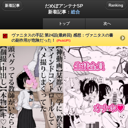
だめぽアンテナSP
Ranking
新着記事
新着記事：
総合
トップ
次へ
ヴァニタスの手記 第24話(最終回) 感想：ヴァニタスの書
の副作用が危険だった！
(PickUP!)