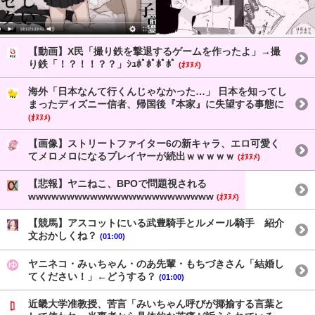
【動画】X民「撮り鉄を撃退するゲームを作ったよ」→撮
り鉄「！？！！？？」ｼｭﾎﾟﾎﾟﾎﾟﾎﾟ
(ｵﾇﾇﾒ)
海外「日本なんて行くんじゃなかった…」 日本を知ってし
まったディズニー信者、帰国後『本家』に失望する事態に
(ｵﾇﾇﾒ)
【画像】ストリートファイター6の新キャラ、エロ可愛く
てメロメロになるプレイヤーが続出ｗｗｗｗｗ
(ｵﾇﾇﾒ)
【悲報】ヤニねこ、BPOで問題視される
wwwwwwwwwwwwwwwwwwwwwwww
(ｵﾇﾇﾒ)
【競馬】アスコットにいる武豊騎手とルメール騎手 紹介
文おかしくね？
(01:00)
ヤニネコ・みぃちゃん・のあ先輩・もちづきさん「結婚し
てください！」←どうする？
(01:00)
近畿大学准教授、苦言「みいちゃん呼びが揶揄する言葉と