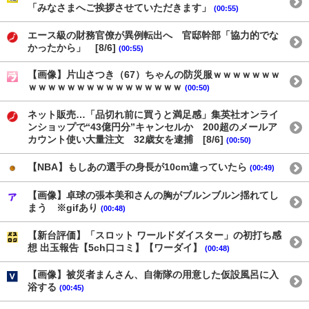
「みなさまへご挨拶させていただきます」
(00:55)
エース級の財務官僚が異例転出へ 官邸幹部「協力的でな
かったから」 [8/6]
(00:55)
【画像】片山さつき（67）ちゃんの防災服ｗｗｗｗｗｗｗ
ｗｗｗｗｗｗｗｗｗｗｗｗｗｗｗｗ
(00:50)
ネット販売…「品切れ前に買うと満足感」集英社オンライ
ンショップで“43億円分”キャンセルか 200超のメールア
カウント使い大量注文 32歳女を逮捕 [8/6]
(00:50)
【NBA】もしあの選手の身長が10cm違っていたら
(00:49)
【画像】卓球の張本美和さんの胸がブルンブルン揺れてし
まう ※gifあり
(00:48)
【新台評価】「スロット ワールドダイスター」の初打ち感
想 出玉報告【5ch口コミ】【ワーダイ】
(00:48)
【画像】被災者まんさん、自衛隊の用意した仮設風呂に入
浴する
(00:45)