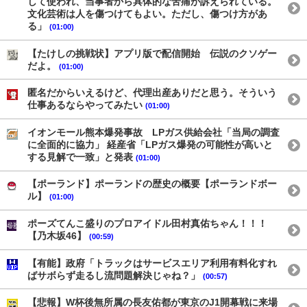
して使われ、当事者から具体的な苦痛が訴えられている。
文化芸術は人を傷つけてもよい。ただし、傷つけ方があ
る」
(01:00)
【たけしの挑戦状】アプリ版で配信開始 伝説のクソゲー
だよ。
(01:00)
匿名だからいえるけど、代理出産ありだと思う。そういう
仕事あるならやってみたい
(01:00)
イオンモール熊本爆発事故 LPガス供給会社「当局の調査
に全面的に協力」 経産省「LPガス爆発の可能性が高いと
する見解で一致」と発表
(01:00)
【ポーランド】ポーランドの歴史の概要【ポーランドボー
ル】
(01:00)
ポーズてんこ盛りのプロアイドル田村真佑ちゃん！！！
【乃木坂46】
(00:59)
【有能】政府「トラックはサービスエリア利用有料化すれ
ばサボらず走るし流問題解決じゃね？」
(00:57)
【悲報】W杯後無所属の長友佑都が東京のJ1開幕戦に来場