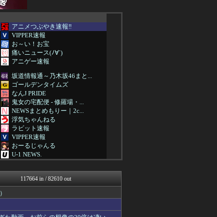
アニメつぶやき速報‼︎
VIPPER速報
お～い！お宝
痛いニュース(ﾉ∀`)
アニゲー速報
坂道情報通～乃木坂46まと...
ゴールデンタイムズ
なんJ PRIDE
鬼女の宅配便 - 修羅場・...
NEWSまとめもりー｜2c...
浮気ちゃんねる
ラビット速報
VIPPER速報
おーるじゃんる
U-1 NEWS.
アニゲー速報
女子アナお宝画像速報－5c...
117664 in / 82610 out
わんこーる速報！
不思議.net - 5ch...
）
AKB48タイムズ（AKB...
【サッカー まとめ】サカラ...
なんJ PRIDE