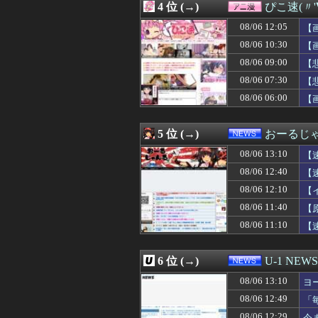
4 位 (→)
ぴこ速(〃'
08/06 12:55
週刊少年ジャンプ、
08/06 12:50
【画像】椎名林檎
08/06 12:05
【
08/06 12:50
大谷翔平の今季初
08/06 10:30
【
08/06 12:49
「毎日、渋谷でデ
08/06 09:00
08/06 12:47
ホラースポットに
【
08/06 12:47
もし1日だけ魔
08/06 07:30
【
08/06 12:47
卒制で作った旧
ｗ
08/06 06:00
【
08/06 12:47
彼の親御さんに会
08/06 12:47
【悲報】みい山
08/06 12:47
タトゥーを入れ
5 位 (→)
おーるじ
08/06 12:47
世帯主ウトの国保
08/06 12:47
誤用されがちな
08/06 13:10
【
08/06 12:46
八村塁「ホーバ
08/06 12:40
【
08/06 12:45
【悲報】中国人
08/06 12:10
08/06 12:45
【画像】松本人志さ
【
08/06 12:45
【画像】松本人志さ
に
08/06 11:40
【
08/06 12:44
Juice=Jui
瞬
08/06 11:10
【
08/06 12:44
【朗報】歴代の日
08/06 12:42
なぁ、永久機関
08/06 12:40
【日本ハム2軍v
6 位 (→)
U-1 NEWS
08/06 12:40
台風13号さん、
08/06 12:40
友人(保育士)が
08/06 13:10
ヨ
08/06 12:40
【速報】小沢一郎
08/06 12:49
「
08/06 12:39
施術中になにを
08/06 12:29
今