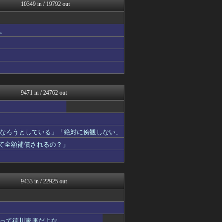
なんJ PRIDE
10349 in / 19792 out
鬼女の宅配便 - 修羅場・...
WorldFootball...
タイの反応 タイコエ
。
フィルダースチョイス
広島東洋カープまとめブログ...
浮気ちゃんねる
ヒーローNEWS
NEWSまとめもりー｜2c...
パチンコ・パチスロ.com
9471 in / 24762 out
なろうとしている」「絶対に傍観しない、
って全額補償されるの？」
9433 in / 22925 out
って徳川家康だよな