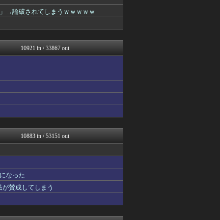
まとめロッテ！
海外さんいらっしゃい 海外...
」→論破されてしまうｗｗｗｗｗ
わんこーる速報！
海外の反応リサーチ
ベイスターズNEWS
ゲーム魔人
10921 in / 33867 out
まとめたニュース
理想ちゃんねる
デジタルニューススレッド
VIPPER速報
キニ速
ラビット速報
キムチ速報
じわ速 芸能ニュースまとめ
馬鳥速報
坂道情報通～乃木坂46まと...
10883 in / 53151 out
鬼女まとめ速報 -修羅場・...
基地沢直樹-復讐・修羅場・...
衝撃体験！アンビリバボー｜...
ガンダムブログ（情報戦仕様...
になった
喪女リカ喪女ルカ┃鬼女・生...
国民が賛成してしまう
奥様は鬼女-DQN返しまと...
NEWSぽけまとめーる
喪女リカ喪女ルカ┃鬼女・生...
なんじぇいスタジアム＠なん...