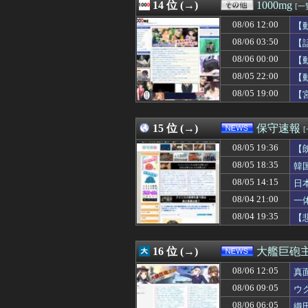
08/06 12:16
14 位 (→)
【画像】VIVA
1000mg
[一
08/06 12:15
友人「この名前に
08/06 12:00
【
08/06 12:15
◆悲報◆韓国代表
08/06 12:15
08/06 03:50
日本で婚活する
【
08/06 12:14
【悲報】日ハム、
08/06 00:00
【
08/06 12:13
カープ佐々木泰（8月
08/05 22:00
【
08/06 12:12
【前編】俺の娘の
08/06 12:12
「仮面ライダーマ
08/05 19:00
【
08/06 12:12
【驚愕】優木まお
08/06 12:12
エクスアリーナ松
15 位 (→)
保守速報
08/05 19:36
【
08/05 18:35
韓
08/05 14:15
日
必
08/04 21:00
一
08/04 19:35
【
16 位 (→)
大艦巨砲
08/06 12:05
真
08/06 09:05
ウ
08/06 06:05
織