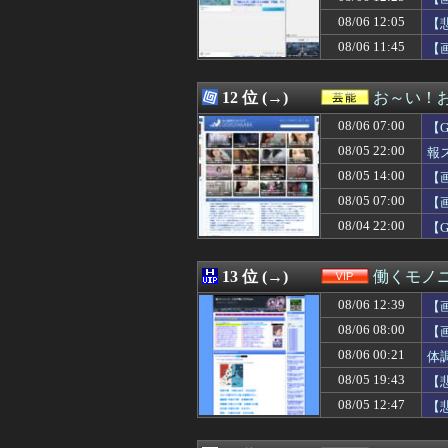
08/06 12:26
2011年ドラフ
08/06 12:05
08/06 12:26
日本の研究者が明
【
08/06 12:25
【画像】ワンピ
08/06 11:45
【
08/06 12:25
海外「日本にはこ
08/06 12:25
【ハマスタバトル
08/06 12:25
【画像】露悪ア
12 位 (→)
お～い！
08/06 12:23
【人材獲得へ】ソ
08/06 07:00
【
08/06 12:21
秋田に日本最大級
08/06 12:21
【驚愕】名作『HU
08/05 22:00
報
08/06 12:20
【謎】広末涼子
08/05 14:00
【
08/06 12:20
【画像】沖縄で
08/05 07:00
08/06 12:20
【画像】福岡、こ
【
08/06 12:20
【韓国】ウェブト
08/04 22:00
【
08/06 12:19
【動画】地上波で
08/06 12:19
【FF14怪談話
08/06 12:19
6期生曲 ｢命の
13 位 (→)
働くモノニ
08/06 12:18
学生時代どのグ
08/06 12:39
【
08/06 12:18
塾でもないのに連
08/06 12:18
◯◯運だけが異
08/06 08:00
【
08/06 12:18
【V作戦】ジオ
08/06 00:21
体
08/06 12:18
プリン☆
08/05 19:43
【
08/06 12:18
『ウォーリーを
08/06 12:18
【衝撃】車で要
08/05 12:47
【
08/06 12:18
近所の家で火事が
08/06 12:17
【悲報】伊藤大海