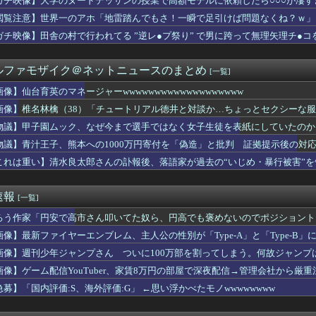
ガチ映像】大学のヌードデッサンの授業で高額モデルに依頼したら○○○が凄す
を超える日にごみ収集 職員はサボっていると思われたくなくて休め...
閲覧注意】世界一のアホ「地雷踏んでもさ！一瞬で足引けば問題なくね？ｗ」
アラブが2兆円の投資決定
マネージャーwwwwwwwwwwwwwwwwwww
ガチ映像】田舎の村で行われてる ”逆レ●プ祭り” で男に跨って無理矢理チ●
】【画像】みーおっみおみおって笑いそうな顔してる【蓮ノ空】
早川の回跨ぎ』になるとは思わなかったな
ルファモザイク＠ネットニュースのまとめ
[一覧]
ラックはサービスエリア利用有料化すればサボらず走るし流問題解決...
痛で朦朧としながら病院行ったら、受付嬢が「予約のない人は診ませ...
画像】仙台育英のマネージャーwwwwwwwwwwwwwwwwwww
女子「これでEのだ！！」ﾇｷﾞﾇｷﾞ
画像】椎名林檎（38）「チュートリアル徳井と対談か…ちょっとセクシーな服着ていくか
-モロッコ】心配する理由はこれだけ…？【ポーランドボール】
想尽かした」コメ余りに農家が悲鳴 売値は生産原価の半分以下に…...
物議】甲子園ムック、なぜ今まで選手ではなく女子生徒を表紙にしていたのか
が『子供の喘息をどうにかして！病院勤めの旦那を出せ！』と押しか...
物議】青汁王子、熊本への1000万円寄付を「偽造」と批判 証拠提示後の対
「韓国は重要な隣国」だと3年連続で位置づけ…韓国メディア！
これは重い】清水良太郎さんの訃報後、落語家が過去の“いじめ・暴行被害”を
】世界一危険な村、ガチで常軌を逸していると話題に（動画あり）
観無くせば普通に作れるんか？
U νガンダム、4割引きの店舗が現れる…安いけど置く場所が…
速報
[一覧]
5期の美肌メン、ナマ腋が美しすぎる
だろう。と我にかえった瞬間
ろう作家「円安で高市さん叩いてた奴ら、円高でも褒めないのでポジショント
テレビで見てたら、夫が「それはウワキだ！お前はウワキ性だ！」と...
画像】最新ファイヤーエンブレム、主人公の性別が「Type-A」と「Type-B」
らバイトに出ずに済んで子供たちも習い事をいっぱいしてるのに姉は...
の話。息子「次も女の子と会えるかな」私「は？女の子なんかいなか...
画像】週刊少年ジャンプさん ついに100万部を割ってしまう。何故ジャンプ
画像】ゲーム配信YouTuber、家賃8万円の部屋で深夜配信→管理会社から厳
トが突然ペット可物件になった
急募】「国内評価:S、海外評価:G」 ←思い浮かべたモノwwwwwwww
ロンにして姪を毎日ウトメへ預ける生活に。数年後、そのツケが一気...
ドとエッジを効かせた「2026 OUTER COLLEC...
チエレガンス「UNIQLO and COMPTOIR DE...