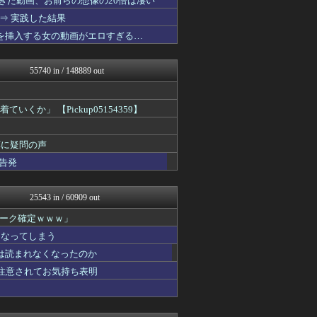
ぎた動画、お前らの想像の20倍は凄い
痛いニュース(ﾉ∀`)
⇒ 実践した結果
資格ちゃんねる
コを挿入する女の動画がエロすぎる…
アルファルファモザイク＠ネ...
コンテンツ・声優 | ラブ...
阪神タイガースちゃんねる
55740 in / 148889 out
投資ちゃんねる
かぞくちゃんねる
なんJミュージアム
」 【Pickup05154359】
ポーランドボール 翻訳
みそパンNEWS
渡る世間はキチばかり - ...
応に疑問の声
軍事・ミリタリー速報☆彡
告発
ポッカキット
カンダタ速報
ガンプラ ログ
25543 in / 60909 out
乃木坂46まとめ 乃木りん...
衝撃体験！アンビリバボー｜...
ーク確定ｗｗｗ」
基地沢直樹-復讐・修羅場・...
になってしまう
衝撃体験！アンビリバボー｜...
喪女リカ喪女ルカ┃鬼女・生...
は読まれなくなったのか
鬼女まとめ速報 -修羅場・...
重注意されてお気持ち表明
奥様は鬼女-DQN返しまと...
素敵な鬼女様
ファ板速報
ファ板速報