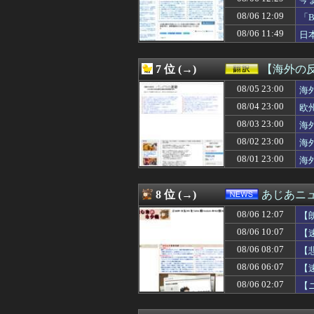
08/06 12:39
カブスPCAさん、打率.
08/06 12:39
朝から嫁がやらか
08/06 12:09
「
08/06 12:39
一年後に起こる
落
08/06 11:49
日
08/06 12:39
私「耳を切られて
08/06 12:39
私のお金で学校に
08/06 12:39
実家から少し離れ
7 位 (→)
【海外の
08/06 12:39
【画像】福岡、
08/06 12:39
08/05 23:00
明日から1週間
海
08/06 12:39
【画像】元NH
08/04 23:00
欧
08/06 12:36
海外「日本は変
08/03 23:00
海
08/06 12:35
【悲報】医者「娘
08/06 12:35
【画像】あのちゃ
08/02 23:00
海
08/06 12:35
韓国人「日本が東
08/01 23:00
海
08/06 12:35
昨季60本塁打・O
08/06 12:34
【画像】ノルウェ
08/06 12:34
英国人「獲得して
8 位 (→)
あじあニ
08/06 12:34
アニメ監督「ラス
08/06 12:07
08/06 12:33
【ｼｺ画像】お尻
【
08/06 12:33
【画像】ブス巨
08/06 10:07
【
08/06 12:32
涌井秀章(40) 3勝1
08/06 08:07
【
08/06 12:31
【悲報】スケート
08/06 12:31
韓国人「日韓の
08/06 06:07
【
08/06 12:31
指摘に部下怒り
08/06 02:07
【
08/06 12:30
【原神】シンプ
08/06 12:30
兵庫斎藤知事、