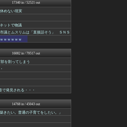
明日は何を食べようか
17340 in / 52521 out
パチンコ・パチスロ.com
て休めない現実
Vtuberまとめるよ～ん
あらまめ2ch
気団まとめ-噫無情-｜嫁・...
ネットで物議
アルファルファモザイク＠ネ...
えすえすログ
の市議とムスリムは「直接話そう」 ＳＮＳ
ルフレch. - ファイア...
ｗｗｗｗｗｗ
かせまと！
モンハンまとめ速報【モンハ...
みんな知ってた？【海外の反...
16082 in / 79517 out
ハウメニージャパン！
万部を割ってしまう
2ch名人
U-1 NEWS.
・
修羅場ハザード -復讐・D...
漫画まとめ速報
日本第一！ニュース録
基地沢直樹-復讐・修羅場・...
姿で発見される・・・
鬼女まとめ速報 -修羅場・...
奥様は鬼女-DQN返しまと...
衝撃体験！アンビリバボー｜...
14768 in / 45043 out
喪女リカ喪女ルカ┃鬼女・生...
築きたい。普通の子育てをしたい。」
喪女リカ喪女ルカ┃鬼女・生...
なんじぇいスタジアム＠なん...
ゴールデンタイムズ