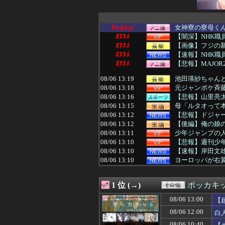
PickUp!
女神寮の寮母くん
ｵﾇﾇﾒ
【闇深】NHK職
ｵﾇﾇﾒ
【画像】フジの
ｵﾇﾇﾒ
【速報】NHK職
ｵﾇﾇﾒ
【悲報】MAJO
08/06 13:19
池田瑛紗ちゃん
08/06 13:18
元ジャンポケ斉
08/06 13:16
【悲報】山里亮
08/06 13:15
母「ルタオって本
08/06 13:12
【悲報】ドジャ
08/06 13:12
【後編】俺の娘の
08/06 13:11
少年ジャンプの人
08/06 13:10
【悲報】週刊少年
08/06 13:10
【速報】岸田文雄
08/06 13:10
ヨーロッパが右翼
08/06 13:06
なろう作家「円安
08/06 13:05
【画像】姫野美
1 位 (→)
ポッカキ
08/06 13:05
【悲報】障害のあ
08/06 13:05
【画像】“ルフィ
08/06 13:00
【
08/06 13:04
【朗報】「新宿か
08/06 12:00
白
08/06 13:03
サッカーのシュー
08/06 13:01
日本政府「犯罪者
08/06 10:40