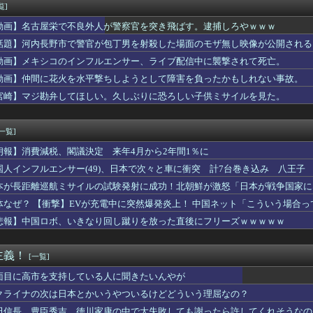
NTキャストのギャラリスト流出ｗｗｗｗｗｗｗｗｗ
覧]
したい！」夫「それ漫画のキャラだろ…」→子供の名付けを巡って夫...
動画】名古屋栄で不良外人が警察官を突き飛ばす。逮捕しろやｗｗｗ
洪明甫前監督マルディーニの頭を蹴ったイ・チョンスに「手を切り落...
韓国人男性が急増「日本の女性は優しい」【タイ人の反応】
話題】河内長野市で警官が包丁男を射殺した場面のモザ無し映像が公開される
今日もSBに圧倒される
動画】メキシコのインフルエンサー、ライブ配信中に襲撃されて死亡。
OPS.875打率.438得点圏.000）←1番に置いた方...
動画】仲間に花火を水平撃ちしようとして障害を負ったかもしれない事故。
結婚が破談に。だが彼氏は「2000万の土地」を購入。こじれた二...
イス」の脚本を担当する荒川稔久、過去作を振り返っても作風が読め...
宮崎】マジ勘弁してほしい。久しぶりに恐ろしい子供ミサイルを見た。
み、くみっきー、菊地亜美……タレント達が次々とアジアの国々へ移...
戸がディスクアップ2を撤去したらしくディスクアッパーさん達から...
[一覧]
朗報】消費減税、閣議決定 来年4月から2年間1％に
国人インフルエンサー(49)、日本で次々と車に衝突 計7台巻き込み 八王子
本が長距離巡航ミサイルの試験発射に成功！北朝鮮が激怒「日本が戦争国家に
ず後悔させる」
体なぜ？ 【衝撃】EVが充電中に突然爆発炎上！ 中国ネット「こういう場合
悲報】中国ロボ、いきなり回し蹴りを放った直後にフリーズｗｗｗｗｗ
主義！
[一覧]
面目に高市を支持している人に聞きたいんやが
クライナの次は日本とかいうやついるけどどういう理屈なの？
田信長、豊臣秀吉、徳川家康の中で大失敗しても謝ったら許してくれそうなの