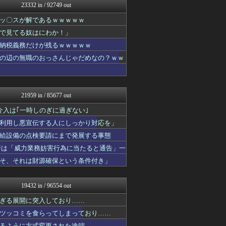
23332 in / 92749 out
国難にあってもの申す！！
アルファルファモザイク＠ネ...
ッ〇スが解であるｗｗｗｗｗ
海外さんいらっしゃい 海外...
で見てる奴はにわか！」
U-1 NEWS.
基地沢直樹-復讐・修羅場・...
納税義務だけが残るｗｗｗｗｗ
奥様は鬼女-DQN返しまと...
の辺の無職のおっさんじゃだめなの？ｗｗ
スマブラ屋さん | スマブ...
衝撃体験！アンビリバボー｜...
ゴールデンタイムズ
衝撃体験！アンビリバボー｜...
21959 in / 85677 out
喪女リカ喪女ルカ┃鬼女・生...
鬼女まとめ速報 -修羅場・...
入は｢一時しのぎに過ぎない｣
なんJ PRIDE
利用し悪宣伝する人にしっかり対応を」
わんこーる速報！
給設備の点検要請にまで発展する事態
VIPワイドガイド
(*ﾟ∀ﾟ)ゞカガクニュー...
警は「威力業務妨害行為に当たると通告」一
℃-ute派なんday
そ、それは財源確保という条件付き」
異世界転生まとめ速報
哲学ニュースnwk
ファイターズ王国＠日ハムま...
19432 in / 96554 out
にゅーすアルー！
修羅ママ速報
ぎる展開に突入しており……
おーるじゃんる
ツッコミを食らってしまっており……
衝撃体験！アンビリバボー｜...
るように方式変更された途端……