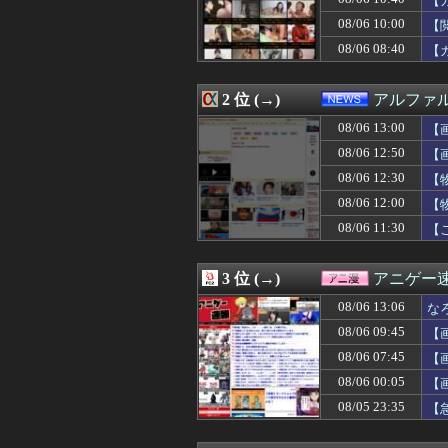
【
08/06 13:01
ごみ収集、40度
08/06 10:00
【
08/06 13:01
【朗報】秋田に
08/06 08:40
08/06 13:00
【画像】仙台育英の
【
08/06 13:00
【ラブライブ！
08/06 13:00
まさか敗因が『
2 位 (→)
アルファ
08/06 13:00
【有能】政府「ト
08/06 13:00
40度近い熱と頭
08/06 13:00
【
08/06 13:00
【画像】隠れ巨乳
08/06 12:50
【
08/06 13:00
【スウェーデン
08/06 13:00
「高市総理には愛
08/06 12:30
【
08/06 13:00
真夜中、隣人ママ
08/06 12:00
【
08/06 13:00
日本の防衛白書
08/06 11:30
【
08/06 13:00
【超！閲覧注意
08/06 13:00
キメラって倫理
08/06 12:59
【ガンプラ】PG
3 位 (→)
アニゲー
08/06 12:58
【朗報】日向坂
08/06 12:57
私、何してるん
08/06 13:06
な
08/06 12:57
好きな野球選手を
08/06 09:45
【
08/06 12:57
姉夫が稼いでるか
08/06 12:57
08/06 07:45
実家に行った帰り
【
08/06 12:57
ニホンザル
08/06 00:05
【
08/06 12:57
住んでるアパー
08/05 23:35
【
08/06 12:57
義兄嫁が自宅をサ
08/06 12:56
jouetie、トレン
08/06 12:56
自然体で楽しむフレン