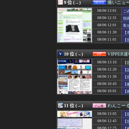
08/06 12:30
「飲食店潰れま
9 位 (→)
痛いニュース
08/06 12:30
【コテスタ・スタ
08/06 13:01
08/06 12:30
【にじさんじ】珠
ご
08/06 12:30
【画像】半世紀
08/06 12:31
指
08/06 12:30
【驚愕】嫁さん
08/06 12:01
客
08/06 12:30
【物議】甲子園
08/06 12:30
女「いやぁ！中
08/06 11:30
【
08/06 12:30
【FE万紫千紅
と
08/06 11:01
【
08/06 12:30
AIが指示なくサ
08/06 12:30
【モンハンワイル
08/06 12:30
「オーデコロンの定
10 位 (→)
VIPPER
08/06 12:30
韓国人「猛暑の
08/06 13:10
【
08/06 12:30
【悲報？】チョ
08/06 12:29
今まで賛成派から
08/06 12:20
【
08/06 12:29
従弟「研修だから
08/06 11:30
【
08/06 12:29
「ドカ食いダイ
08/06 12:29
08/06 10:45
赤十字、スペイ
【
08/06 12:27
母はある金融機関
08/06 10:01
【
08/06 12:27
【画像】髭面の
08/06 12:27
【フィギュア】
08/06 12:27
人工甘味料不使
11 位 (→)
わんこー
08/06 12:27
寝よう！と思っ
08/06 13:05
【
08/06 12:27
友人Aがホテルラ
08/06 12:26
【朗報】SBさん
08/06 12:45
【
08/06 12:26
今、中高生たち
08/06 12:25
【