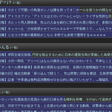
∇'〃)？
[一覧]
発行部数100万部割れ [8/6]
（38）「チュートリアル徳井と対談か…ちょっとセクシーな服着て...
画像】小さくて可愛い小鳥遊ホシノは腰を持ってオ〇ホールを使うかの様なセ
となるマルチホームランにMLBファン騒然！←「PCAとの熱いM...
画像】アトリエファン「アトリエはエロいゲームじゃない！ライザを性的な目
モが起きてる」と左派が心の拠り所にする動画、目撃者から総ツッコ...
行った。その後私の周りで奇妙な事が起こった。そんな中出会ったA...
悲報】大ヒット同人開発者、売上の入金を銀行に拒否され受け取れず、多額の
法が使えたら何する？
悲報】キュゥべえ「少女絶望させてそのエネルギーで宇宙救うで」→なんでそ
帝国ホテルですが、投稿後すぐ帝国ホテルから連絡があり・・・・・
ｗｗ
画像】ニセコイ作者の最新絵がこちら 令和でも余裕で通用するｗｗｗｗｗ
いに行き御挨拶したんだが、それ以来、彼の態度が急変。だが私もそ...
のコンテンツ、なぜか消えまくる
ている芸能人で誰が好きですか？
ゃんる
[一覧]
や年金、住民税などなどの未払いが発覚。そんな父親を見た夫…「そ...
日本語
速報】岸田文雄元首相､円安を阻止するために日米の通貨当局が実施した為替介
スが監督辞めた？じゃあ代表復帰する！」←これｗｗｗｗｗｗｗｗｗ
速報】小沢一郎氏「デニーにはなんの責任もないのにかわいそう、不幸なこと
女さん、日本の警察官を暴行するｗｗｗｗ
ん、大勢の若いファンに囲まれてご満悦wwwwwwwwwwww...
イオンモール熊本爆発】経産省が原因をほぼ特定、全国の大規模施設でガス供
ん、大勢の若いファンに囲まれてご満悦wwwwwwwwwwww...
・・・
原爆の日】極左活動家「座り込んで闘う！」 市は県警に排除を要請、広島県
ceの『ポップミュージック』とかいう曲
で全員排除
速報】記者「中革連は食料品消費税ゼロを公約に掲げていたが？」→階猛氏「
本の全漫画TOP10、遂に確定するwwwww
ってなんで絶対に作れないん？
sハヤテ ファーム交流戦7回戦】スタメン・打順速報｜試合実況｜...
.
[一覧]
中国大陸に長く滞在予定
２０年前に受け持った当時５歳の男児と結婚。そのことを知った友人...
ーロッパが右翼政党の党員から銀行口座を作る権利を剥奪、そのせいで皮肉す
氏「デニーにはなんの責任もないのにかわいそう、不幸なこと利用し...
毎日、渋谷でデモが起きてる」と左派が心の拠り所にする動画、目撃者から総
観ますか？
まで賛成派から発言権を奪っていた減税反対派、だが全員に発言権が与えられ