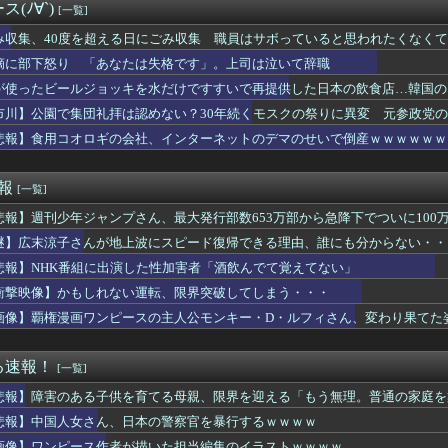
すよ」食料品消費税1％に減税の中で上がる懸念
(ﾉ∀`)
[一覧]
サポ・フェアスタート】今後のパチンコは回数固定系必須でいいよな...
乃井ナナ、デビュー777日記念！77曲耐久歌枠！休憩用画像に困...
み収集、40度を超える日にごみ収集 職員はサボっていると思われたくなく
以上前の母子手帳、迫真すぎて草
摘に部下怒り 「あなたは失格です」。上司は泣いて辞職
の浮気が判明→間男と対面してみた結果ｗｗｗ
が使ったビールジョッキを水だけですすいで再提供した日本の飲食店…韓国の
ムック、なぜ今まで選手ではなく女子生徒を表紙にしていたのか
はだめえ！！」いっこく堂「ん？」
市川】公園で集団礼拝は認めない？30年続くモスクの祭りに異変 元参政党
】今のところこのリシテアみたいなデカパイ籠手使いが一番見た目好み
地元に温度差
悲報】食用コオロギの会社、インターネットのデマのせいで倒産ｗｗｗｗｗｗ
イバー攻撃 英政府機関の性能評価試験
ズ】モンハンシリーズ初プレイなんだけどもこれ救難信号って好きな...
期注文が月50本、1808年の請求書には72本」ナポレオンは...
速報
[一覧]
中頑張る日本のエアコン設置業者さんは凄いです」
悲報】週刊少年ジャンプさん、最大発行部数653万部から急降下でついに100
コバナナクレープ定跡、敗れる
発言権を奪っていた減税反対派、だが全員に発言権が与えられるよう...
謎】広末涼子さんが地上波にスピード復帰できる理由、誰にも分からない・・
泊めて」私「今は臨月なんだけど…」→断りきれず了承したら、さら...
悲報】NHK番組に出演した性加害者「酒飲んでて覚えてない」
スキ！もちづきさん」TVアニメ化
ン領セウタに殺到した不法移民に物資を支給
衝撃映像】かもしれない運転、限界突破してしまう・・・
の、保険と貯金を兼ねたものを契約している。ある日、その金融機関...
画像】覇権漫画ワンピースの主人公モンキー・D・ルフィさん、変わり果てた
有名人
引退選手限定雑談トピ
用の物が知りたい
る速報！
[一覧]
て寝れますか？
悲報】障害のある子供を育てる母親、限界を迎える「もう無理。普通の家庭を
ンチに800円くらいのピアスをつけて行こうとするので「そんな安...
、交流戦前のハム戦(5月22日)からとんでもないペースで勝ち始...
悲報】中国人女さん、日本の警察官を暴行するｗｗｗｗ
の間で「サウダージ」がメチャ流行っているらしい
画像】ワンピース作者が描いた担当編集のイラストｗｗｗｗ