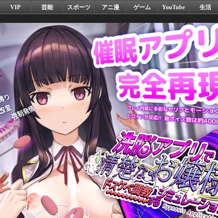
VIP
芸能
スポーツ
アニ漫
ゲーム
YouTube
生活