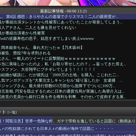
最新記事情報 - 08/06 13:21
。 第8話 感想：きりやさんの道場でクリスマス！二人の親密度が...
員が番組出演タレントから性被害にあっていたことが発覚してしまう...
新人アナさん、二人とも腋を見せてくれない
員が番組出演者から性被害
R2ndの佐藤寿也の息子、姑息すぎてしまい炎上wwwww
と岡本姫奈ちゃん、暴れ犬だったｗ【乃木坂46】
藤被告、懲役7年を求刑される
太さん、一般人のツイートに反撃開始ｗｗｗｗｗｗｗｗｗｗｗｗｗ
当に美味しかったのよ」私「お取り寄せしたの？」→返ってきた答え...
ースファン、大谷翔平にブチギレてしまう！！！！！！
結婚が破談に。だが彼氏は「2000万の土地」を購入。こじれた二...
気マンガグッズを“大量注文しキャンセル”繰り返したか 女逮捕 ...
ジャンプさん、最大発行部数653万部から急降下でついに100万...
元首相､円安を阻止するために日米の通貨当局が実施した為替介入は...
政党の党員から銀行口座を作る権利を剥奪、そのせいで皮肉すぎる展...
で高市さん叩いてた奴ら、円高でも褒めないのでポジショントーク確...
南アナ、胸元ガッツリ衣装でエ○チなYCを堂々披露ｗｗｗｗｗ
ット
る子供を育てる母親、限界を迎える「もう無理。普通の家庭を築きた...
[一覧]
”強盗事件、幹部の男に懲役20年の有罪判決確定！！！
超！閲覧注意】世界一危険な村、ガチで常軌を逸していると話題に（動画あり
ら推し活ゾーンへ」バスタ新宿～海浜幕張間の高速バスが運行スター...
人♂の性奴隷にされてる日本人♀の動画が海外で話題に・・・・・
ト速度の世界ランキングがコチラwwwwww
はGPSを持ち歩くルールにしよう。強制は可哀想🥺」