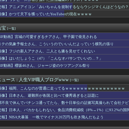
ト当時のロッテファンの反応ｗｗｗ
らかにした肝臓がんをリスクを低下させるために必要な緑茶の量←「...
悲報】アニメアイコン「みいちゃんを規制するならウシジマくんはどうなの？
ース作者が描いた担当編集のイラストｗｗｗｗ
画像】かつて天下を獲っていたYouTuberの現在ｗｗｗｗ
んな特殊な標識があるんだけど皆は見たことある？」→「何これめち...
】三嶋解説員「勝ちに来てますね」連日の挑戦者圧勝！相川七瀬軍団...
ニメ化ブーム、はじまるｗｗｗ
お宝
[一覧]
ウルで日本企業による就職イベント 就職難に苦しむ韓国の若者が日...
GIF動画】宮城の可愛すぎるチアさん、甲子園で発見される
のデータセンター建設へ 建設費2兆円､UAEが投資
NTER×HUNTER』凄い事に気付いたｗｗｗｗハンターハン...
ステの気象予報士さん、こういうのでいいんだよっていう横乳の張り
さんが地上波にスピード復帰できる理由、誰にも分からない・・・
画像】フジの新人アナさん、二人とも腋を見せてくれない
「ワクワクする自販機」見つかるｗｗｗｗｗｗ
んなのが普通に走ってるｗｗｗｗｗｗｗｗｗｗｗｗｗｗｗｗｗｗｗｗ...
画像】はいだしょうこ（47）「こんなオバサンでいいの…？」
ゥーン、売上が減りはじめた？カカオのストーリー部門、前年同期比...
GIF動画】櫻坂46さん、ジャージ姿のケツアングル祭り
えっちな下乳が放送されてしまうwww
】道中の懲罰房にいたミコッテやララフェル女性たちをヒカセンが助...
色｣が好きすぎるアルさつｗ【乃木坂46】
ュース : 人生VIP職人ブログwww
[一覧]
ループにも属さなかった人
画像】福岡、こんなのが普通に走ってるｗｗｗｗｗｗｗｗｗｗｗｗｗｗｗｗ
絡もせず8時過ぎに帰宅した高校生。私「連絡くらいしろ」子「はい...
常に良い、とかありますか？
画像】日本さん、避難所が各国と比べて優秀過ぎると話題に
ン視点のこいつ等って普通に怖すぎると思う…
調不良で休んでパチンコ通ってたら、数十日単位の証拠写真撮られて会社クビ
悲報】日本人、バカかもしれない。食品消費税減税（8%→1%）に93.2%の
さがせ！』持っていた方
らない装備、「電動シート」に決まるｗｗｗｗｗ
悲報】NISA大暴落 一晩でマイナス20万円も吹き飛んだもよう
起きた。ベランダから女の子と母親が煙に巻かれながら助けてと叫ん...
(143)、ベネズエラ戦にてブルペンで5球しか投げられていなか...