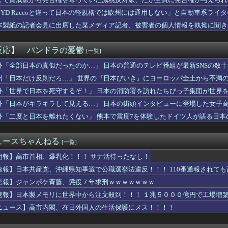
288 26本 28盗塁 wRC+156(1位) FR...
した。嫁「朝ごはんです」俺「テーブルにありませんね」嫁「これは...
BYD Raccoと違って日本の軽規格では欧州には通用しない」と自動車系ラ
ことを予想するトピ
ち二コマ状態に……
本製紙の記者会見に出席した某メディア記者、被害者の個人情報を執拗に聞き
るんですけど？」美容師「大した傷じゃなくて良かったですね」→そ...
通う夫が、最近知りあった女と恋愛したいと離婚要求。ロミジュリな...
たところで昔、一家心中があった。本当に普通の人達だったので周囲...
反応】 パンドラの憂鬱
[一覧]
こんなのが普通に走ってるｗｗｗｗｗｗｗｗｗｗｗｗｗｗｗｗ
、好きなものを毎日1つ食べられるなら何食べる？
外「全部日本の真似だったのか…」 日本の普通のテレビ番組が最新SNSの数
K中川安奈「巨乳やで～ｗｗｗ」ワイ巨乳好き「…う～ん」
州「日本だけ反則だろ…」 世界の『日本びいき』にヨーロッパ全土から不満
わらない」NHK職員が番組出演者から性被害（海外の反応）
外「世界で日本を死守するぞ！」 日本の消防署を訪れたちびっ子集団が世界
さん、ダウン症です」キラキラ女さん「人生終わった」⇒絶望へ！！...
ん、なんか別人になる😭
外「日本がキラキラして見える…」 日本の街頭インタビューに登場した女子
アジア地域で最も高い結婚率と出生率を維持している理由に韓国人が...
外「二度と日本を離れたくない」 熊本で震度7を体験したドイツ人が語る日本
PS.948の『カル・ローリー』さんの今季の成績ｗｗｗｗｗｗ...
ーの美人王女(28)、おっぱい丸出しサッカー代表のロッカールー...
くれ」上田綺世、ブライトン移籍が浮上！三笘薫との日本代表ホット...
ュースちゃんねる
[一覧]
ボス戦かぁ……主題歌流して主人公が1番最初に習得した技でトドメ...
がクッソエ○チなお姉さん、プリップリなおケツを見せつけてしまう...
朗報】高市首相、爆乳化！！！ サナ活待ったなし！
乳が一番抜ける←これまじ？？？
速報】日本共産党、沖縄県知事選で公職選挙法違反！！！ 110番通報されて
敗 4QS 防御率2.88
悲報】ジャンポケ斉藤、懲役７年求刑ｗｗｗｗｗｗｗ
高木美帆への国民栄誉賞、送られた包丁10本全てに『内閣総理大臣...
この分野で比較した場合、どちらの方が優れてるんだ・・・？」
速報】日本製メモリに世界中から注文殺到！！！ １兆５０００億円で工場増
 「あなたは失格です」。上司は泣いて辞職
ニュース】高市内閣、在日外国人の生活保護にメス！！！！
ルにモラが無い モラっていくら常に所持しておくべき？
県の海外事務所を全廃へ「公務員が海外で遊ぶためにあるだけ」