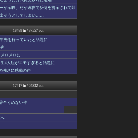
MLB NEWS@まとめ
喪女リカ喪女ルカ┃鬼女・生...
イターが示唆、だが速攻で反例を提示されて即
奥様は鬼女-DQN返しまと...
出そうとしてしまい……
鬼女はみた -修羅場・恋愛...
喪女リカ喪女ルカ┃鬼女・生...
基地沢直樹-復讐・修羅場・...
18489 in / 37557 out
働くモノニュース : 人生...
鬼女まとめ速報 -修羅場・...
十年先を行っていたと話題に
うしみつ-5chまとめ-
の声
海外のお前ら 海外の反応
をメロメロに
不思議.net - 5ch...
ニュース30over
高生4人組がエモすぎると話題に
世界の憂鬱 海外・韓国の反...
の強さに感動の声
なんじぇいスタジアム＠なん...
筋肉速報
NO FOOTY NO L...
17417 in / 64832 out
おたくみくす 声優まとめ
えっ!?またここのサイト?
いたしん！
も辞全くめない件
なんJ（まとめては）いかん...
なんJ PRIDE
コリアル
築へ
痛いニュース(ﾉ∀`)
原神速報 | GENSHI...
【2ch】ニュー速クオリテ...