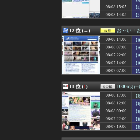
08/08 16:09
【京都大】脳外科
08/08 15:05
08/08 16:09
【最高】宝鐘マリ
【
08/08 16:09
【速報】紫咲シ
08/08 14:05
【
08/08 16:09
ショートスリー
08/08 16:09
中2男子、野球部
08/08 16:08
【ウマ娘】水着
12 位 (→)
お～い！
08/08 16:07
【議論】長文タ
08/08 14:00
【
08/08 16:07
海外「日本には
08/08 16:06
義母が「髪の毛ば
08/08 07:00
【
08/08 16:06
★★昨晩、久し
08/07 22:00
【
08/08 16:06
カープ大瀬良(2軍) 
08/07 14:00
08/08 16:05
【画像】カノカ
【
08/08 16:05
【動画】ショー
08/07 07:00
【
08/08 16:05
【悲報】スマホゲ
08/08 16:05
韓国人「現在、日
08/08 16:05
『MYST』シリ
13 位 (
↑
)
1000mg
[一
08/08 16:05
【悲報】中道・立
08/08 17:00
【
08/08 16:05
ボストン・レッドソ
08/08 16:05
【画像】デカパイ
08/08 12:00
【
08/08 16:05
【悲報】PTA会
08/08 00:00
【
08/08 16:05
ワイの上司がカラ
08/07 22:00
【
08/08 16:03
【悲報】22歳女
08/08 16:03
【悲報】火垂る
08/07 19:00
【
08/08 16:03
社用車が崖下へ転
08/08 16:03
【豊臣兄弟！】