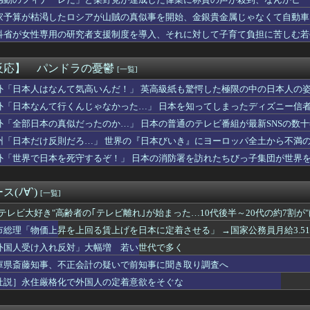
き、妻から離婚を提示されていたｗｗｗｗ
……
マーさん、加藤純一信者を怒らせてしまった結果、好き嫌い5位にw...
家予算が枯渇したロシアが山賊の真似事を開始、金銀貴金属じゃなくて自動車
残酷な「社会の縮図」を文化祭の出し物で学んでしまう⇒(動画あ...
……
科省が女性専用の研究者支援制度を導入、それに対して子育て負担に苦しむ若
悪く、弱いものいじめや犯罪を楽しみながら行うことが陽キャの条件...
洋、クリスタルパレス加入決定！背番号17で鎌田大地と同僚に
トスリーパー堀大輔、高須幹弥にブチギレｗｗｗｗｗ
反応】 パンドラの憂鬱
[一覧]
きた子供を避けたら対向車と正面衝突した。その子の親が警察に「子...
コ店の女店員さん、パンツが見えそうな危ない仕事ｗｗｗｗ
外「日本人はなんて気高いんだ！」 英高級紙も驚愕した極限の中の日本人の
ヒー コンビニで割引おにぎりは〝絶対買わない〟理由で炎上ｗｗｗ
外「日本なんて行くんじゃなかった…」 日本を知ってしまったディズニー信
から叩いていい、との報道に何度も向き合ってきました。悔しくても...
外「全部日本の真似だったのか…」 日本の普通のテレビ番組が最新SNSの数
ス後半のこの動き、スティルの挙動がやばすぎる。
た…
州「日本だけ反則だろ…」 世界の『日本びいき』にヨーロッパ全土から不満
20年ちょいで90％減少・・・・・
外「世界で日本を死守するぞ！」 日本の消防署を訪れたちびっ子集団が世界
bloods』ネットワークテストに沢山のご応募をいただき誠に...
握る、シン・テキストアドベンチャー『文字遊戯』PS5版が8/2...
存、無理だったｗｗｗｗｗｗｗｗｗｗｗｗｗｗｗ
(ﾉ∀`)
[一覧]
たコトメが出戻り。ウトメ「この子はあなたたちの子として育てて」...
尾田栄一郎「ワンピヒロインズ娘に見せたら反応良っ！！女心掴みま...
"テレビ大好き"高齢者の｢テレビ離れ｣が始まった…10代後半～20代の約7割が
”を入れちゃ絶対ダメ～！ セルフスタンドで後を絶たない「誤給油...
市総理「物価上昇を上回る賃上げを日本に定着させる」 →国家公務員月給3.5
18回戦】巨人・浦田、3回裏1アウト満塁から2点タイムリー！浦...
外国人受け入れ反対」大幅増 若い世代で多く
ースの原作者、尾田栄一郎先生51歳「あ、切り込む？笑」
狙いすぎて悪い癖出ちゃってない？
庫県斎藤知事、不正会計の疑いで前知事に聞き取り調査へ
んだけど兄貴じゃないよね
社説］永住厳格化で外国人の定着意欲をそぐな
0年目でビルトインガスコンロの火がつかなくなった
開幕戦が史上最多来場者数！2試合の試合結果が同じスコアにwww...