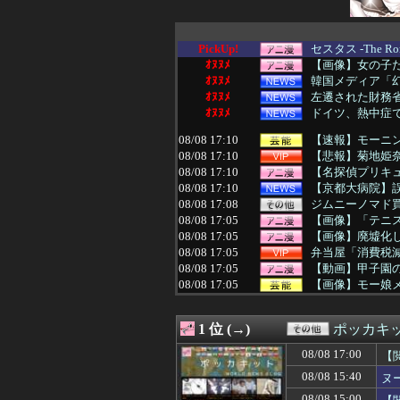
PickUp!
セスタス -The Ro
ｵﾇﾇﾒ
【画像】女の子
ｵﾇﾇﾒ
韓国メディア「幻
ｵﾇﾇﾒ
左遷された財務省
ｵﾇﾇﾒ
ドイツ、熱中症で
08/08 17:10
【速報】モーニング
08/08 17:10
【悲報】菊地姫奈
08/08 17:10
【名探偵プリキ
08/08 17:10
【京都大病院】誤
08/08 17:08
ジムニーノマド
08/08 17:05
【画像】「テニ
08/08 17:05
【画像】廃墟化し
08/08 17:05
弁当屋「消費税
08/08 17:05
【動画】甲子園
08/08 17:05
【画像】モー娘メ
08/08 17:02
👴"テレビ大好き
08/08 17:00
にこ「ケーキを
1 位 (→)
ポッカキ
08/08 17:00
【悲報】コカコー
08/08 17:00
PTA会長「PT
08/08 17:00
【
08/08 17:00
【艦これ】E3-
08/08 15:40
ヌ
08/08 17:00
「宝くじの1番
08/08 17:00
【動画】タイの
08/08 15:00