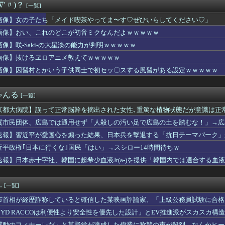
∇'〃)？
[一覧]
最初に目がいく子＝無意識に一番好きな子」という恋愛心理テストｗ...
スクーバルが古巣タイガースへの復帰を熱望【MLB】
画像】女の子たち「メイド喫茶やってま〜す♡ぜひいらしてください♡」
を経て語る「自分の絵ごと、このジャンルはそろそろ終わりかな」
画像】おい、これのどこが初音ミクなんだよｗｗｗｗｗ
ビキニ水着姿wwwwwwwwwwwwwww
スリーパーの1日、めちゃくちゃ充実してる……これ革命やろｗ...
画像】咲-Saki-の大星淡の能力が判明ｗｗｗｗｗ
の略字ってなんであれだけ許されてるの？
画像】抜けるヱロアニメ教えてｗｗｗｗｗ
、妻とのハグを報告「文〇砲より遥かに弱いノロケ砲をお見舞いする...
画像】因習村とかいう子供同士で初セッ〇スする風習がある設定ｗｗｗｗｗ
たち「メイド喫茶やってま〜す♡ぜひいらしてください♡」
スさん、佐々木朗希をものにしてしまうwwwwwwww
滉大がメジャー自己最速161キロ計測するなど2戦連続完璧救援、...
ゃんる
[一覧]
ィ・岡田紗佳(32)、渾身のあたシコダンスwwwwwww
、バスタオルを「まあ、1週間…」使うと告白
京都大病院】誤って正常脳幹を摘出された女性､重篤な植物状態だが意識は正
10,000人以上死亡、ほとんどが高齢者で若者は元気・・・
翼市民団体、広島では通用せず「人殺しの汚い足で広島の土を踏むな！」→広
ス作者「手書きでダンスアニメ描いてみました」←アニメの当てつけ...
らが広島県民じゃ」
んと内村さんがネットミーム化ｗ【元乃木坂46】
速報】習近平が愛国心を煽った結果、日本兵を撃退する「抗日テーマパーク」が
格あるなら子どもを教えて！」私「何度も言うけど無理です」→断っ...
！
近平政権｢日本に行くな｣国民「はい」→スシロー14時間待ちｗ
スマホゲーム、倒産も急増 過去最多ペースで推移 「当たれば一攫...
速報】日本赤十字社、韓国に超希少血液Jr(a-)を提供「韓国内では適合する血
は何故かコレを嫌がるらしい
称していると確信した某映画評論家、「上級公務員試験に合格とは書...
連続の背信投球 池山監督すっぱい顔ｗｗｗｗ
.
[一覧]
「正規ディーラーで車検を頼んだら担当整備士が「グエン」さんだっ...
面白いA+ART機がたくさんあって楽しかったよなｗｗｗ
市首相が経歴詐称していると確信した某映画評論家、「上級公務員試験に合格
役続投へ！J1初優勝のためFC東京と再契約
けまくり……
BYD RACCOは利便性より安全性を優先した設計」とEV推進派がスカスカ構
を教えずにいたら「私とこの先一生会う気ないんだ」と泣かれた。な...
感動のフィナーレだ」と某野党が達成した偉業に称賛の声が殺到、なんかヒー