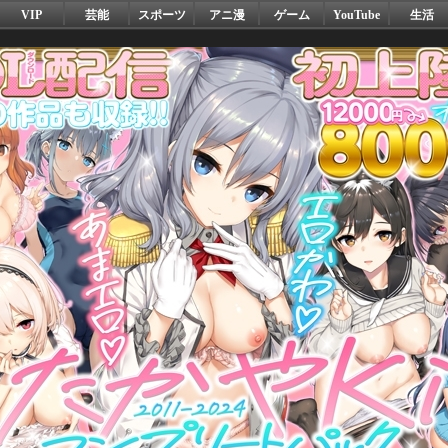
VIP
芸能
スポーツ
アニ漫
ゲーム
YouTube
生活