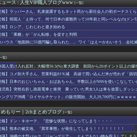
発売されてからソニーファンが意気消沈してね？
ュース : 人生VIP職人ブログwww
[一覧]
】ロアビィがエアマスター、ウィッツがレオパルドに乗っていたら
悲報】ラッパーさん、札束披露するもネット民から新社会人の初ボーナスくら
(42)、大学の友達と初めての飲み会wwwwwww
ミュ障って治せる？？？
悲報】韓国人「え待って、何で日本の避難所って10年前と同レベルなの(ドン
昇を上回る賃上げを日本に定着させる」 →国家公務員月給3.51...
悲報】ロシア、じわじわと逝き始める
ート、『エロ漫画』で人生逆転
悲報】「果糖」が「がん転移」を促すと判明
たい誰に見せるためにそんな所にLCD付けるのかな
ン韓国で認めてるもの 「キムチ」あと3つは？
水ハウス「地面師に55億円騙し取られた…」 ワイ「はえーかわいそう…会社
き落とされた結果………
から温泉が湧き出るwwwwwwww
[一覧]
外国人受け入れ反対」大幅増56.3(%) 東大調査 前回から20ポイント以上の爆
悲報】コメ卸大手さん、営業利益83％減 高値で買い込んだ米が売れず「損
朗報】日本のおじいちゃん・おばあちゃん、半数以上がSNSを使いこなしてい
鹿児島】突然右折し路面電車と衝突 乗っていた男女3人は車を放置しダッシ
ャングリア沖縄「ロイヤルチケット」の販売開始、大人29,700円にｗｗｗｗ
とめもりー｜2chまとめブログ
[一覧]
悲報】ドン・キホーテ、『悲惨な状態』になってしまう・・・・
悲報】熊本の被災地、『異常事態』が発生してしまう！！！！！！！！
物議】沖縄の大型パーク「ジャングリア」、とんでもない物を投入してしまう