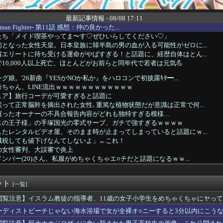
最新記事情報 - 08/08 17:11
man Fighter- 第11話 感想：仲の良かった...
たち「メイド喫茶やってま〜す♡ぜひいらしてください♡」
となった女性天皇。日本皇族に韓半島の男の血が入る可能性がゼロに...
エリートに待ち受ける運命がやばすぎる！と話題に、経歴自体はとん...
10,000人以上死亡、ほとんどがお前らと同年代で若者は元気💪
娘。'26新曲『YESかNOか私か』をハロコンで初披露ｷﾀ━...
ちゃん、LINE流出ｗｗｗｗｗｗｗｗｗｗｗｗ
ュア】旅行コーデが可愛すぎると話題に
って正常脳幹を摘出された女性､重篤な植物状態だが意識は正常で何...
買ったオーナーの不具合報告内容がどれも独特すぎる模様…
スの王子様」の手塚国光の零式サーブ、ガチで強すぎるｗｗｗｗ
たレンタルビデオ屋、そのまま時が止まってしまっていると話題にｗ...
減税しても値下げなんてしないよ」←これ！
の女性審判、大誤審で炎上
ンバー(20)さん、私服がめちゃくちゃエ○チだと話題になるｗｗ...
"高齢者の｢テレビ離れ｣が始まった…10代後半～20代の約7割...
作ってきたんだけど」
ット
ラ240円、ジョージ180円、9月1日出荷分から値上げ
[一覧]
A参加拒否した親へ最終警告。こうなってもいい？」
閲覧注意】イスラム教徒の指導者、11歳の女子小学生をめちゃくちゃにヤっ
4はじめたけど画面の端から端まで行くんだな！
ーディストビーチじゃない海水浴場で女が全裸オ○ニーすると3分以内にこう
賢い買い方」←これｗｗｗｗｗ
ティパンコーン王子が日本人女性とデートか？