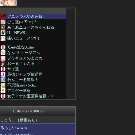
アニメつぶやき速報‼︎
ぴこ速(〃'∇'〃)？
あじあニュースちゃんねる
U-1 NEWS.
痛いニュース(ﾉ∀`)
℃-ute派なんday
なんJミュージアム
プリキュアのまとめ
おーるじゃんる
サイ速
最強ジャンプ放送局
わんこーる速報！
不思議.net - 5ch...
アニゲー速報
女子アナお宝画像速報－5c...
痛いニュース(ﾉ∀`)
えすえすログ
131619 in / 85100 out
アルファルファモザイク＠ネ...
マジキチ速報
てしまう…（動画あり）
艦これ速報 艦隊これくしょ...
なるらしいｗｗｗ
投資ちゃんねる
1000mg