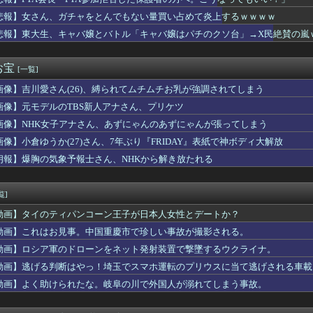
医「これ腫瘍？」検査「正常な脳組織です」医者「腫瘍でしょ？」検...
ンの活動3周年を記念した伝説の歌謡祭！多数の豪華ゲスト出演や新...
悲報】女さん、ガチャをとんでもない量買い占めて炎上するｗｗｗｗ
オン
悲報】東大生、キャバ嬢とバトル「キャバ嬢はパチのクソ台」→X民絶賛の嵐
パー堀大輔、「寝たほうがいいのでは？のコメントにブチギレ
の練習中に頭部を強打しCT検査→70代医師「問題ないです」→他...
フサパンはギャルママみあって良かったから引く
お宝
[一覧]
イトルはダサい？
画像】吉川愛さん(26)、縛られてムチムチお乳が強調されてしまう
有名で人気なんけど入場料無料の遊園地があるんだよ」
かり落ちている」と言うのでベリーショートにした。その後の掃除で...
画像】元モデルのTBS新人アナさん、プリケツ
ぶりに嫁とセックスしたんだが・・・
画像】NHK女子アナさん、あずにゃんのあずにゃんが張ってしまう
防御率4.31 WHIP1.39 QS率40%
リ女、あまりにもセックスすぎるグッズにされてしまう
画像】小倉ゆうか(27)さん、7年ぶり『FRIDAY』表紙で神ボディ大解放
トスリーパー「寝たほうがいいよ」の一言にブチギレ・・・
朗報】爆胸の気象予報士さん、NHKから解き放たれる
ーム会社さん、”サ終”相次ぎ倒産しまくってる模様
本でとんでもない進化を遂げている韓国料理がこちら…」→「これは...
ーズって正直ADVゲームの最高傑作だよね
覧]
憲・公明が合流めぐり食い違い・・・立憲執行部「中道と公明が立憲...
動画】タイのティパンコーン王子が日本人女性とデートか？
ックス 64勝51敗 .557 リーグ3位 地区3位 ←これ
気象予報士さん、ビキニ姿でダイナマイトボディを解禁wwwwww
動画】これはお見事。中国重慶市で珍しい事故が撮影される。
長「PTA参加拒否した保護者の方へ。こうなってもいい？」
動画】ロシア軍のドローンをネット発射装置で撃墜するウクライナ。
オケでT-BOLANばっかり歌うんやが
動画】逃げる判断はやっ！埼玉でスマホ運転のプリウスに当て逃げされる車載
性、通りすがりの女子中学生にラリアットして逮捕されるｗｗｗｗｗ...
の墓を見た小学生「おばさんがいじわる」
動画】よく助けられたな。岐阜の川で外国人が溺れてしまう事故。
落して横転した。そこから脱出する時に失神した上司の肩や頭を踏み...
与一郎の最期、尺取りすぎじゃね・・・？