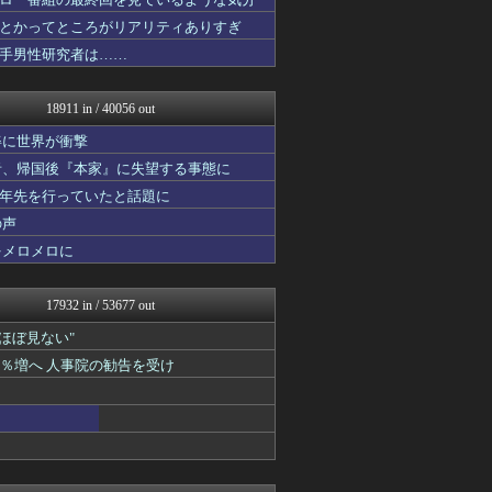
わんこーる速報！
アニゲー速報
とかってところがリアリティありすぎ
不思議.net - 5ch...
手男性研究者は……
子育てちゃんねる
ネギ速
筋肉速報
18911 in / 40056 out
修羅の華-家庭・生活まとめ
いたしん！
姿に世界が衝撃
おうまがタイムズ
者、帰国後『本家』に失望する事態に
もえるあじあ(･∀･)
十年先を行っていたと話題に
ウマ娘まとめ速報うまろぐ
気団談
の声
【2ch】ニュー速クオリテ...
をメロメロに
Y速報
PlaySphere | ...
アルファルファモザイク＠ネ...
17932 in / 53677 out
修羅場ハザード -復讐・D...
漫画まとめ速報
"ほぼ見ない"
日本第一！ニュース録
1％増へ 人事院の勧告を受け
なんじぇいスタジアム＠なん...
ネギ速
まとめロッテ！
まぐろとにぼし
ねこのあまやどり
サカサカ10【サッカーまと...