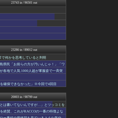
23743 in / 96501 out
アルファルファモザイク＠ネ...
ボールパーク速報 海外の反...
ゴールデンタイムズ
ひま速(°∀°) -暇つぶ...
なんJ PRIDE
スマブラ屋さん | スマブ...
ネギ速
ぴこ速(〃'∇'〃)？
なんじぇいスタジアム＠なん...
海外の反応 ディミヌート
23286 in / 89012 out
mashlife通信
ネギ速
常で何かを思考していると判明
スコールちゃんねる｜２ちゃ...
島県民「お前らの方が汚いんじゃ！」「ワ
キニ速
各地で人気 1000人超が軍服姿で一斉突
坂道情報通～乃木坂46まと...
鬼女はみた -修羅場・恋愛...
かせまと！
液を確保できなかった」※今回で4回目
おうち速報
U-1 NEWS.
なんJ（まとめては）いかん...
20003 in / 98799 out
政経ワロスまとめニュース♪
パチンコ・パチスロ.com
とは書いてないんですが…」とツッコミを
サカサカ10【サッカーまと...
造を絶賛、これがRACCOの一番の特徴よな
修羅場ライフ速報
ロー番組の最終回を見ているような気分