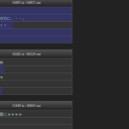
バズッター速報
16495 in / 64815 out
ゲーム魔人
反日愚国 恨寓瘻
なんじぇいスタジアム＠なん...
ゼロに・・・」
ネギ速
！！
理想ちゃんねる
VIPPER速報
fig速
海外の反応スポーツ
NEWSぽけまとめーる
ネギ速
16282 in / 80229 out
阪神タイガースちゃんねる
外
鬼女の宅配便 - 修羅場・...
NEWSまとめもりー｜2c...
なんじぇいスタジアム＠なん...
ｗ
浮気ちゃんねる
海外の万国反応記＠海外の反...
ウマ娘うまぴょい速報
哲学ニュースnwk
デジタルニューススレッド
まとめ芸能＠美女画像まとめ...
15449 in / 46945 out
なんJミュージアム
題にｗｗｗｗ
かせまと！
おーるじゃんる
資格ちゃんねる