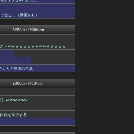
ちゃダメなやつだろ…
SS 森きのこ！
ほんわかMkⅡ
こうなる…（動画あり）
コンテンツ・声優 | ラブ...
footballnet【サ...
乃木通 乃木坂46櫻坂46...
58553 in / 159886 out
スターライト速報 -遊戯王...
みそパンNEWS
ガラパゴスジャパン - 海...
ストｗｗｗｗｗｗｗｗｗｗｗｗｗｗｗ
アナきゃぷ速報
あ艦これ ～艦隊これくしょ...
Red4 海外の反応まとめ
韓国ニュース反応まとめ
でく人の最後の言葉
ポッカキット
ファ板速報
カンダタ速報
26933 in / 64610 out
資格ちゃんねる
ネギ速
乃木坂46まとめ 乃木りん...
wwwwwwww
なんじぇいスタジアム＠なん...
素敵な鬼女様
国難にあってもの申す！！
作戦を実行する
ネギ速
軍事・ミリタリー速報☆彡
ラビット速報
かぞくちゃんねる