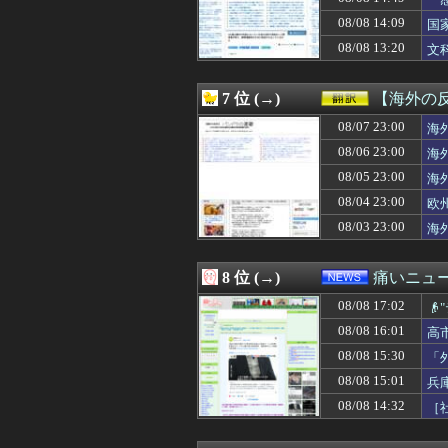
08/08 16:35
【悲報】ひろゆ
に
08/08 16:35
【悲報】プロゲー
08/08 14:09
国
08/08 16:35
【悲報】高校生、
る
08/08 13:20
文
08/08 16:35
私の地元は治安が
08/08 16:34
【朗報】冨安健
08/08 16:34
【悲報】ショー
7 位 (→)
【海外の
08/08 16:33
道路に飛び出して
08/08 16:32
08/07 23:00
【動画】パチン
海
08/08 16:31
【悲報】ヒコロ
08/06 23:00
海
08/08 16:31
蓮舫議員「蓮舫だ
08/05 23:00
海
08/08 16:31
【ウマ娘】レー
08/08 16:31
開示請求が届い
08/04 23:00
欧
08/08 16:30
ホームレスの数、
08/03 23:00
海
08/08 16:30
『The Dusk
08/08 16:30
文字が全ての鍵を
08/08 16:30
シカと人間の共
8 位 (→)
痛いニュース
08/08 16:29
不義の子を妊娠し
08/08 17:02
08/08 16:29
【朗報】原作者・

08/08 16:29
軽自動車に”軽油
08/08 16:01
高
08/08 16:29
【巨人対ヤクルト
08/08 15:30
「
08/08 16:28
【悲報】ワンピ
08/08 16:26
山口ホームラン
08/08 15:01
兵
08/08 16:25
ヘンタイがいた
08/08 14:32
［
08/08 16:25
ああ…ついに2
08/08 16:25
【画像】Jリーグ