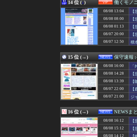
08/08 16:02
14 位 (
↓
)
ゲーフリ新作が
働くモノニ
08/08 16:02
※【ガンダムX
08/08 13:04
【
08/08 16:02
【画像】小倉優子
08/08 16:01
08/08 08:00
ChatGPTでコ
【
08/08 16:01
高市総理「物価上
08/08 01:13
【
08/08 16:01
【衝撃】34歳ニ
08/07 20:00
【
08/08 16:01
【PC電源】いっ
08/08 16:01
お前らがメイドイ
08/07 12:50
積
08/08 16:00
旦那に崖から突
08/08 16:00
熊本地震で居酒屋
15 位 (→)
保守速報
08/08 16:00
「
08/08 14:28
【
08/08 13:39
【
08/07 22:00
【
08/07 21:00
ジ
16 位 (→)
NEWSま
08/08 16:12
【
08/08 15:12
【
08/08 14:12
【