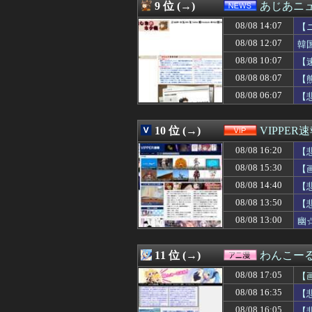
08/08 16:25
【悲報】生挿入に
9 位 (→)
あじあニ
08/08 16:25
チェンソーマン
08/08 14:07
08/08 16:25
当然4強もだろ 
【
08/08 16:24
【ジエンゴ】巨人
08/08 12:07
韓
08/08 16:22
【悲報】韓国サッ
08/08 10:07
【
08/08 16:21
MDL｢秋葉原店オ
08/08 16:20
【悲報】仙台育
08/08 08:07
【
08/08 16:19
【エヴァンゲリオ
08/08 06:07
【
08/08 16:19
大谷ドジャースが
08/08 16:18
【衝撃】移民さん
08/08 16:16
【悲報】米卸・木
10 位 (→)
VIPPER
08/08 16:15
阪神タイガース、
08/08 16:20
【
08/08 16:15
子育てママ達の「
08/08 16:12
【悲報】ドン・
08/08 15:30
【
08/08 16:12
【巨人対ヤクルト
08/08 14:40
【
08/08 16:12
嫁の手作りのベビ
08/08 16:11
08/08 13:50
外国人「東京で
【
08/08 16:10
【ウマ娘】「もう
08/08 13:00
幽
08/08 16:10
【急増】「外国人受
08/08 16:10
映画『8番出口』
08/08 16:10
【画像】美人レ
11 位 (→)
わんこー
08/08 16:10
【画像】女子さん
08/08 17:05
【
08/08 16:10
お前らずっと「
08/08 16:10
左翼市民団体、広
08/08 16:35
【
08/08 16:09
【熊本地震】避難
08/08 16:05
【