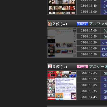
【
08/08 17:00
【ラブライブ】海
08/08 13:40
【
08/08 17:00
冷やし中華めんど
08/08 13:00
08/08 17:00
【ラブライブ！】L
【
08/08 17:00
初の日本代表で感
08/08 17:00
五百城茉央、太
2 位 (→)
アルファ
08/08 17:00
【遊戯王OCG情
08/08 17:00
”サ終” 相次ぐ
08/08 17:00
【
08/08 17:00
外国人「なぜ未だ
08/08 16:50
【
08/08 17:00
安藤萌々アナ 
【P
08/08 17:00
【艦これ】E4甲
08/08 16:30
シ
08/08 17:00
【海外の反応】中
08/08 16:00
P
08/08 17:00
韓国人「17億ウ
08/08 15:30
株
08/08 17:00
【閲覧注意】イス
08/08 17:00
チー牛がイキり出
08/08 17:00
ラスボス戦が好
3 位 (→)
アニゲー
08/08 16:59
ファン付き作業
08/08 16:59
【悲報】競艇に8億
08/08 17:05
【
08/08 16:58
【衝撃】一ノ瀬美
08/08 16:35
【
08/08 16:58
ポール・スキーンズ(
08/08 16:57
08/08 16:05
私「彼氏に殴られ
【
08/08 16:55
日本赤十字社、韓国
08/08 15:35
【
08/08 16:53
【悲報】ワイ、
08/08 14:45
【
08/08 16:52
日本人はBYDの
08/08 16:50
令和8年8月8日
08/08 16:50
娘が某アニメのキ