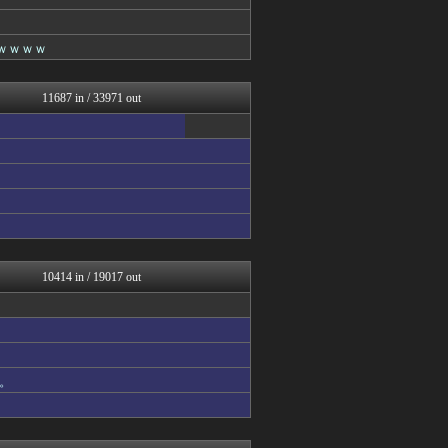
コノユビニュース｜みんなの...
トレンドの通り道
トレンドの通り道
ｗｗｗｗ
ぶる速-VIP
まとめたニュース
ウマ娘まとめ超速報！
11687 in / 33971 out
異世界転生まとめ速報
まるっと翻訳
修羅場ライフ速報
まにゅそく 2chまとめニ...
広島東洋カープまとめブログ...
アニチャット
不思議.net - 5ch...
アニゲー速報
海外トークログ
げぇ速
10414 in / 19017 out
とりのまるやき（保守）
なんじぇいスタジアム＠なん...
女子アナお宝画像速報－5c...
わんこーる速報！
V系まとめ速報
。
watch＠２ちゃんねる
Zチャンネル＠VIP
修羅の華-家庭・生活まとめ
大河ドラマ2ch