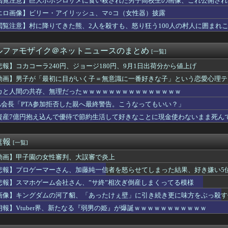
閲覧注意】巨大ホホジロザメに食い殺された男子高校生の画像、これ公開され
未「人生ちょっとの勇気と情熱でしょう」【IF】
エロ画像】ビリー・アイリッシュ、マ○コ（女性器）披露
くさかったら、具材そのまま出してくれたら、 そのまま食べるから...
uckyFes'26は無料で配信見れるのか助かるな（8/9）
閲覧注意】村に降りてきた熊、2人を殺すも、怒り狂う100人の村人に囲まれ
情爆発「使わないんだったら呼ぶな！」 涙ながらに訴え「俺を何...
ももが性的すぎんだろ・・・
ルファモザイク＠ネットニュースのまとめ
[一覧]
報】「古の秘儀」裁定
スマホゲーム、倒産も急増 過去最多ペースで推移 「当たれば一攫...
悲報】コカコーラ240円、ジョージ180円、9月1日出荷分から値上げ
に日本に移住したがる若者が多いんだ？私に見えない何かが見えてい...
動画】男子が「最初に目がいく子＝無意識に一番好きな子」という恋愛心理テ
セクシーポーズ！！
ickup07093031】
モガ切って攻略中にモガ落ちたんだけどE5甲で使うために育てる価...
カと人間の共存、無理だったｗｗｗｗｗｗｗｗｗｗｗｗｗｗｗ
国がAI開発の主導権を握りつつあるよな → 「どうせアメリカは...
TA会長「PTA参加拒否した親へ最終警告。こうなってもいい？」
ォンのマンション持ちも基礎年金受給対象？おかしいだろ！」政府の...
資産7億円抱え込んで優待で節約生活して好きなことに現金使わないまま死ん
ラム教徒の指導者、11歳の女子小学生をめちゃくちゃにヤってしま...
した時に着るブランドwww
きなゲームは？
速報
[一覧]
着使用男性熱中症で死亡 スポーツドリンクやゼリー飲料持参も
6000万円つぎ込んだ税務署職員、3億3400万円しか回収で...
動画】甲子園の女性審判、大誤審で炎上
空、地元の同級生の友達が地方局の新人アナウンサーwwwwww
悲報】プロゲーマーさん、加藤純一信者を怒らせてしまった結果、好き嫌い5位に
24) 9勝10敗 防御率3.96←こいつｗｗｗｗｗｗｗｗ...
ました…」医者「どうして警察を呼ばなかったの？」→医師の厳しい...
悲報】スマホゲーム会社さん、”サ終”相次ぎ倒産しまくってる模様
の緊急要請に応じ超希少血液「Jr(a-)」を提供＝韓国SNS...
画像】キングダムの河了貂、「あったけぇ壁」に引き続き更に味方をぶっ殺す
軽貨物ドライバーという職業を知る
朗報】Vtuber界、新たなる『弱男の姫』が爆誕ｗｗｗｗｗｗｗｗｗｗｗ
軽EV「ラッコ」をどう見ているのか？…中国メディア！
 末広がり「888」の日に全国の婚姻窓口が大行列＆芸能人も結婚...
ャラにハマって推し活してる。それを控えさせた方がいいのか塾の人...