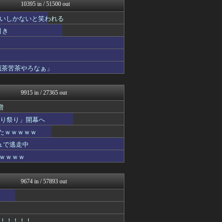
mutyunのゲーム+αブ...
10395 in / 51500 out
GUNDAM.LOG｜ガン...
いしかないと笑われる
いたしん！
汎用型自作PCまとめ
引き
痛いニュース(ﾉ∀`)
凹凸ちゃんねる 発達障害・...
PCパーツまとめ
ヒロイモノ中毒
滅茶苦茶やろなぁ」
オーバージョイド！
ネラーボイス
9915 in / 27365 out
増
切り祭り」開幕へ
たｗｗｗｗｗ
ュで逃走中
ｗｗｗｗｗ
9674 in / 57893 out
！！！！！