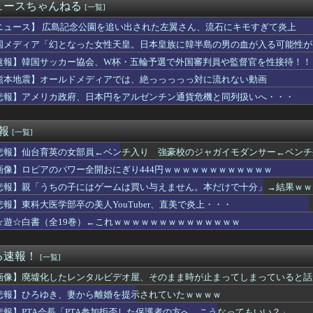
ビビってる女多すぎだろｗｗｗｗｗｗｗｗｗｗwwww
ュースちゃんねる
[一覧]
2部のこのキャラ何だったの…？ 何を伝えたいキャラだったの…？
〜 日本人主審も該当か 韓国サッカー協会、外国人審判に性接待疑...
ニュース】 広島記念公園を追い出された左翼さん、流石にキモすぎて炎上
、3回裏1アウト満塁から竹丸が押し出し四球を選びリードを3点に...
国メディア「幻となった女性天皇。日本皇族に韓半島の男の血が入る可能性が
カー協会に性接待疑惑、「Jリーグの審判を統括する人物」も含まれ...
速報】韓国サッカー協会、W杯・五輪予選で外国審判員や監督官を性接待！！
ープン記念！キーボード900台･マウス100台無料でプレゼン...
英の女部員←ベンチ入り 強豪校のジャガイモダンサー←ベンチ外
熊本地震】オールドメディアでは、絶っっっっっ対に流れない動画
ン】ロボ道「エヴァンゲリオン弐号機（TVシリーズVer.）」ア...
悲報】アメリカ政府、日本円をアルゼンチン通貨危機と同列扱いへ・・・
サヨナラ負けで7連敗！←「佐々木朗希には感謝」「このチームは呪...
の価値、発表されるｗｗｗｗｗ(※画像あり)
徳神糧、経常利益が前年同期比84.1％減に
速報
[一覧]
得失点差+58で貯金12
悲報】仙台育英の女部員←ベンチ入り 強豪校のジャガイモダンサー←ベンチ
勉強って必要？」にモヤモヤ。その発言を聞くたびに感じてしまうこ...
キホーテ、『悲惨な状態』になってしまう・・・・
画像】ロピアのパワー全開おにぎり444円ｗｗｗｗｗｗｗｗｗｗｗｗ
18回戦】巨人、3回裏無死二三塁から笹原の2点タイムリーで勝ち...
悲報】親「うちの子にはゲームは買い与えません。本だけで十分」→結果ｗｗ
ー用品を父が他人にプレゼント。許可を出した俺は嫁から非難轟轟で...
謎の動物を見たんだけどコイツの正体分かる？」
悲報】東科大医学部卒の美人YouTuber、直美で炎上・・・
来週」 なんで今回のLOHこんな早いの
☆遊☆白書（全19巻）←これｗｗｗｗｗｗｗｗｗｗｗｗｗｗ
け入れ反対」56.3％に わずか2年で20.7ポイント増、東...
が金曜ロードショーで地上波初放送決定！！8月28日！！
ースクイーンの透け透けぽっちゃり腹、ヌケる
る速報！
[一覧]
、ヌードデッサンでチ〇コをガン見してしまうｗｗｗwｗｗｗｗｗｗ...
画像】廃墟化したレンタルビデオ屋、そのまま時が止まってしまっていると話
今PC買うのは時期が悪い」って言ってないか？
島では通用せず「人殺しの汚い足で広島の土を踏むな！」→広島県民...
悲報】ひろゆき、妻から離婚を提示されていたｗｗｗｗ
者の食生活、改善急務＝調理できず「パン飽き飽き」―断水なお３万...
悲報】PTA会長「PTA参加拒否した保護者の方へ。こうなってもいい？」