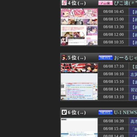
4 位 (→)
ぴこ速(〃'
08/08 16:50
【動画】男子が「
08/08 16:50
【海外の反応】
08/08 16:45
【
08/08 16:50
江口寿史が炎上
08/08 15:00
【
08/08 16:49
【画像】45歳女の
08/08 13:30
08/08 16:48
【朗報】ショート
【
08/08 16:47
【画像】「魔」
08/08 12:00
【
08/08 16:47
【困惑】佐藤二朗
08/08 10:35
【
08/08 16:45
【画像】女の子
08/08 16:44
【朗報】ドジャー
08/08 16:43
海外の反応：千賀
5 位 (→)
おーるじ
08/08 16:41
【動画】役満ボデ
08/08 16:41
【衝撃】マツコ
08/08 17:10
【
08/08 16:40
ドイツ、熱中症で
08/08 16:10
左
08/08 16:40
【悲報】ワンダン
シ
08/08 15:10
08/08 16:40
久保史緒里ちゃ
【
08/08 16:39
義弟嫁「先生の資
撃
08/08 14:10
習
08/08 16:39
”サ終” 相次ぐ
08/08 13:10
【
08/08 16:39
最近の若手社員
08/08 16:39
高市首相が経歴詐
08/08 16:38
高橋奎二、2週
6 位 (→)
U-1 NEWS
08/08 16:38
【悲報】ﾈｯﾄ民
08/08 16:37
5号機の時って、
08/08 16:39
高
08/08 16:36
【速報】長友が現
受
08/08 15:49
「
08/08 16:36
友人に引っ越し先
08/08 14:49
「